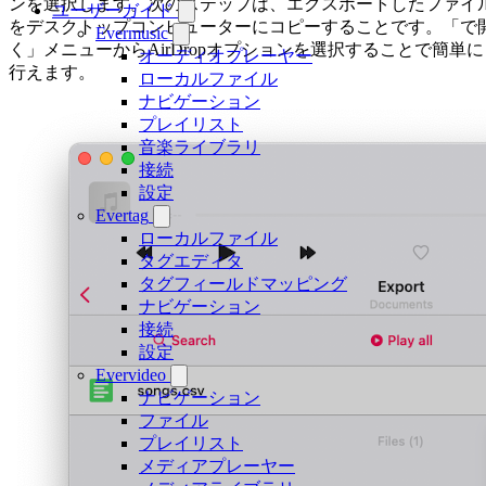
ンを選択します。次のステップは、エクスポートしたファイ
ユーザーガイド
をデスクトップコンピューターにコピーすることです。「で
Evermusic
く」メニューからAirDropオプションを選択することで簡単に
オーディオプレーヤー
行えます。
ローカルファイル
ナビゲーション
プレイリスト
音楽ライブラリ
接続
設定
Evertag
ローカルファイル
タグエディタ
タグフィールドマッピング
ナビゲーション
接続
設定
Evervideo
ナビゲーション
ファイル
プレイリスト
メディアプレーヤー