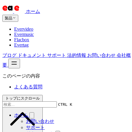
ホーム
製品
Evervideo
Evermusic
Flacbox
Evertag
ブログ
ドキュメント
サポート
法的情報
お問い合わせ
会社概
要
このページの内容
よくある質問
トップにスクロール
CTRL K
ホーム
お問い合わせ
サポート