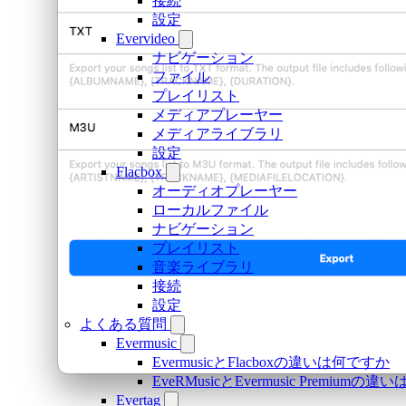
接続
設定
Evervideo
ナビゲーション
ファイル
プレイリスト
メディアプレーヤー
メディアライブラリ
設定
Flacbox
オーディオプレーヤー
ローカルファイル
ナビゲーション
プレイリスト
音楽ライブラリ
接続
設定
よくある質問
Evermusic
EvermusicとFlacboxの違いは何ですか
EveRMusicとEvermusic Premiumの
Evertag