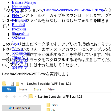
Bahasa Melayu
Nederlands
「Assets」セクションで
Last.fm-Scrubbler-WPF-Beta-1.28.zip
を
Norsk
ップしてインストールアーカイブをダウンロードします。ダ
Polski
Português
ンロードしたファイルを解凍し、解凍したフォルダを開きま
Română
す。
Русский
Slovenčina
重要
Svenska
ไทย
このアプリはまだベータ版です。アプリの作成者はあまりテ
Türkçe
トを行っていません。まずテストアカウントにスクロブルを
Українська
して、正しく動作するか確認することを推奨しています。特
Tiếng Việt
一度に多くのトラックをスクロブルする場合は注意してくだ
简体中文
い。アカウントには十分注意してください。
繁體中文
Last.fm-Scrubbler-WPF.exeを実行します