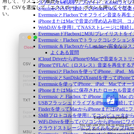
用して、リスニング履歴を
Last.fm
サービスにアップロードし
ステップバイステップガイド：iCloudライブラリを
す。CSVを選択して「エクスポート」ボタンを押してくださ
Synology NASを接続してiPhoneやMacで
い。
EvermusicとFlacboxでオフライン
iPhoneまたはMacで音楽の埋め込み歌詞、
WebDAVを使用してNASストレージに接続し、
EvermusanドFlacboxにM3Uプレイリス
Evermusic・Flacboxでトラックコレク
Evermusic & FlacboxからLast.fmへ
よくある質問
iCloud DriveからiPhoneやMacで音楽を
iPhoneでFLAC（ロスレス）音楽を再生する
EvermusciとFlacboxを使ってiPhon
EvermusicとSanDiskのiXpandを使っ
Evermusicを使ってiPhone、iPad、Ma
iPhoneまたはMacに保存されたローカル音
Evermusic と Flacbox で iPhone、i
USBフラッシュドライブをiPhoneに接続
Finderを使ってMacからiPhoneまたはiP
SMBプロトコルを使用してコンピュータからi
WiFi-Driveを使ってパソコンからiPho
クラウドストレージにファイルをアップロードしてEv