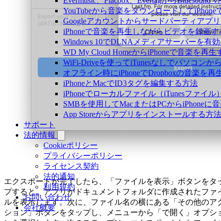
Evermusic、Flacbox、EvertagからBlu
YouTubeから音楽をダウンロードしてiPho
Googleアカウントからサードパーティアプ
iPhoneで音楽を再生しながらビデオを録画
Windows 10でDLNAメディアサーバーを有
WD My Cloud HomeからiPhoneで音楽を再
WiFi-Driveを使ってiTunesなしでパソコ
オフライン時にiPhoneでDropboxの音楽を
iPhoneとMacでID3タグを編集する方法
iPhoneでローカルファイル（iTunesファ
SMBを使用してMacまたはPCからiPhone
App Storeからアプリをインストールす
サポート
法的情報
Cookieポリシー
プライバシーポリシー
ライセンス契約
法的通知
エクスポートが完了したら、「ファイルを表示」ボタンをタ
利用規約
プすると、アプリがドキュメントフォルダに作成されたファ
お問い合わせ
ルを表示します。次に、ファイル名の横にある「その他のア
会社概要
ション」ボタンをタップし、メニューから「で開く」オプシ