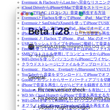
Evermusic & FlacboxからLast.fmへ完全な
iCloud DriveからiPhoneやMacで音楽をストリ
iPhoneでFLAC（ロスレス）音楽を再生する方法
EvermusciとFlacboxを使ってiPhone、iP
EvermusicとSanDiskのiXpandを使ってiP
Evermusicを使ってiPhone、iPad、Macでオー
iPhoneまたはMacに保存されたローカル音楽を再
Evermusic と Flacbox で iPhone、iPad
USBフラッシュドライブをiPhoneに接続して音
Finderを使ってMacからiPhoneまたはiPadにフ
SMBプロトコルを使用してコンピュータからiPho
WiFi-Driveを使ってパソコンからiPhoneにワ
クラウドストレージにファイルをアップロードしてEverm
Evermusic、Flacbox、EvertagからBluesou
YouTubeから音楽をダウンロードしてiPhoneで
Googleアカウントからサードパーティアプリを切
iPhoneで音楽を再生しながらビデオを録画する方
Windows 10でDLNAメディアサーバーを有効にし
WD My Cloud HomeからiPhoneで音楽を再生する
WiFi-Driveを使ってiTunesなしでパソコンから
オフライン時にiPhoneでDropboxの音楽を再生する