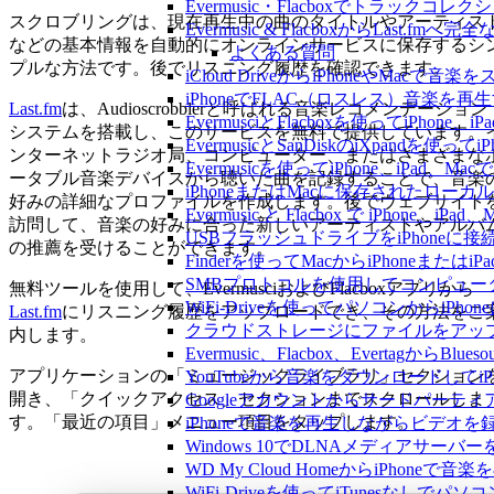
Evermusic・Flacboxでトラック
スクロブリングは、現在再生中の曲のタイトルやアーティス
Evermusic & FlacboxからLast
などの基本情報を自動的にオンラインサービスに保存するシ
よくある質問
プルな方法です。後でリスニング履歴を確認できます。
iCloud DriveからiPhoneやMac
iPhoneでFLAC（ロスレス）音楽を再
Last.fm
は、Audioscrobblerと呼ばれる音楽レコメンデーション
EvermusciとFlacboxを使ってiP
システムを搭載し、このサービスを無料で提供しています。
EvermusicとSanDiskのiXpand
ンターネットラジオ局、コンピューター、またはさまざまな
Evermusicを使ってiPhone、iPad
ータブル音楽デバイスから聴いた曲を記録することで、音楽
iPhoneまたはMacに保存されたロー
好みの詳細なプロファイルを作成します。後でウェブサイト
Evermusic と Flacbox で iPho
訪問して、音楽の好みに合った新しいアーティストやアルバ
USBフラッシュドライブをiPhone
の推薦を受けることができます。
Finderを使ってMacからiPhoneまた
SMBプロトコルを使用してコンピュータ
無料ツールを使用して、EvermusciおよびFlacboxアプリから
WiFi-Driveを使ってパソコンからi
Last.fm
にリスニング履歴をアップロードでき、その方法をご
クラウドストレージにファイルをアップロードし
内します。
Evermusic、Flacbox、Evertagか
アプリケーションの「ミュージックライブラリ」セクション
YouTubeから音楽をダウンロードしてi
開き、「クイックアクセス」セクションまでスクロールしま
Googleアカウントからサードパーテ
す。「最近の項目」メニュー項目をタップします。
iPhoneで音楽を再生しながらビデオを
Windows 10でDLNAメディアサーバ
WD My Cloud HomeからiPhoneで
WiFi-Driveを使ってiTunesなしで