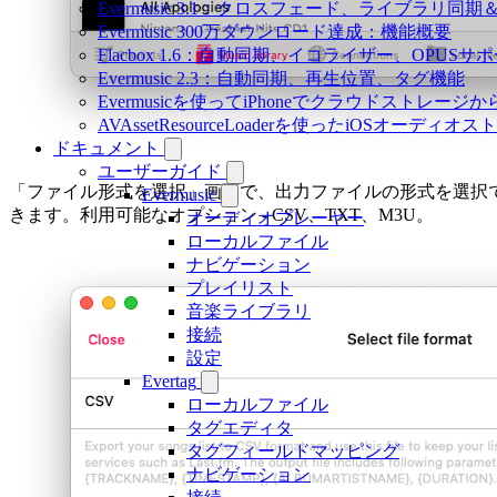
Evermusic 3.1：クロスフェード、ライブラリ同
Evermusic 300万ダウンロード達成：機能概要
Flacbox 1.6：自動同期、イコライザー、OPUSサ
Evermusic 2.3：自動同期、再生位置、タグ機能
Evermusicを使ってiPhoneでクラウドストレー
AVAssetResourceLoaderを使ったiOSオーディ
ドキュメント
ユーザーガイド
「ファイル形式を選択」画面で、出力ファイルの形式を選択
Evermusic
きます。利用可能なオプション - CSV、TXT、M3U。
オーディオプレーヤー
ローカルファイル
ナビゲーション
プレイリスト
音楽ライブラリ
接続
設定
Evertag
ローカルファイル
タグエディタ
タグフィールドマッピング
ナビゲーション