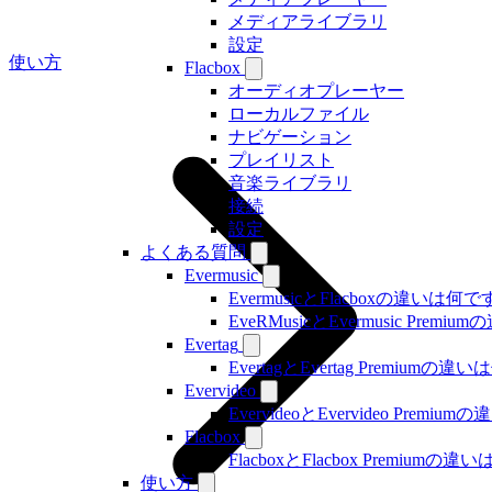
メディアライブラリ
設定
使い方
Flacbox
オーディオプレーヤー
ローカルファイル
ナビゲーション
プレイリスト
音楽ライブラリ
接続
設定
よくある質問
Evermusic
EvermusicとFlacboxの違いは何
EveRMusicとEvermusic Prem
Evertag
EvertagとEvertag Premiumの
Evervideo
EvervideoとEvervideo Prem
Flacbox
FlacboxとFlacbox Premium
使い方