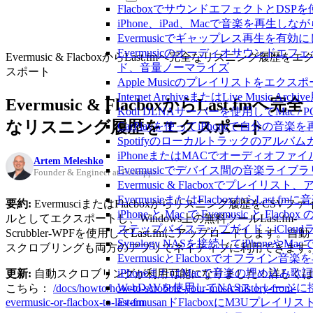
FlacboxでサウンドエフェクトとDSPを使う方
iPhone、iPad、Macで音楽を再
Evermusicでギャップレス再生を有効
Evermusicのオーディオサウン
Evermusic & FlacboxからLast.fmへ完全なリスニング履歴をエ
ド、音量ノーマライズ
スポート
Apple Musicのプレイリストをエクスポ
Internet ArchiveまたはLive Musi
Evermusic & FlacboxからLast.fmへ完全
Kodi DLNAサーバーを使用してMac / PC
なリスニング履歴をエクスポート
CarPlayを使ってiPhoneで自分の音
Spotifyのローカルトラックのア
iPhoneまたはMACでオーディオフ
Artem Meleshko
Evermusicでデバイス間の音楽ラ
Founder & Engineer at Everappz
Evermusic & Flacboxでプ
EvermusieまたはFlacboxからLas
要約:
EvermusciまたはFlacboxからリスニング履歴をCSVファ
iPhone と Mac で Evermusic 
ルとしてエクスポートし、Windows上の無料ツールLast.fm-
ステップバイステップガイド：iCloudライ
Scrubbler-WPFを使用してLast.fmにアップロードします。自動
Synology NASを接続してiPhoneや
スクロブリングも両方のアプリでネイティブに利用できます
EvermusicとFlacboxでオフ
iPhoneまたはMacで音楽の埋め込み
更新:
自動スクロブリングが利用可能になりました！詳しく
WebDAVを使用してNASストレージに接
こちら：
/docs/howto/how-to-scrobble-your-music-history-from-
evermusic-or-flacbox-to-last-fm
EvermusanドFlacboxにM3Uプレ