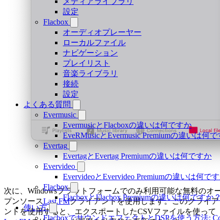
メディアライブラリ
設定
Flacbox
オーディオプレーヤー
ローカルファイル
ナビゲーション
プレイリスト
音楽ライブラリ
接続
設定
よくある質問
Evermusic
EvermusicとFlacboxの違いは何ですか
EveRMusicとEvermusic Premiumの違いは何
Evertag
EvertagとEvertag Premiumの違いは何ですか
Evervideo
EvervideoとEvervideo Premiumの違いは何
Flacbox
次に、Windowsプラットフォームでのみ利用可能な無料のオ
FlacboxとFlacbox Premiumの違いは何ですか
プンソース
Last.FM
クライアントを使用します。このクライア
使い方
ントを使用すると、エクスポートしたCSVファイルを使って
FlacboxでサウンドエフェクトとDSPを使う方法: Comp