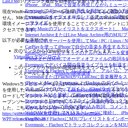
Last.FM
のリスニング履歴を効率的に更新できます。
iPhone、iPad、Macで音楽を再生しながらミ
Evermusicでギャップレス再生を有効にして使う方
現在Windowsコンピューターを使用していなくても心配あり
Evermusicのオーディオサウンドエフェクト
せん。MacにVirtualBoxをインストールし、公式のWindows開
ーマライズ
環境イメージファイルを使用することでこのクライアントに
Apple Musicのプレイリストをエクスポートし、Mac
クセスできます。
Internet ArchiveまたはLive Music Archiv
以下が必要な手順です：
Kodi DLNAサーバーを使用してMac / PC / Linux
CarPlayを使ってiPhoneで自分の音楽を再生する方
次のリンクからVirtualBoxをインストールします：
Spotifyのローカルトラックのアルバムカバー
VirtualBoxダウンロード
iPhoneまたはMACでオーディオファイルの歌詞
Evermusicでデバイス間の音楽ライブラリを転
このリンクからWindows開発環境をダウンロードしてイ
Evermusic & Flacboxでプレイリスト、
ンストールします：
Windows開発環境
EvermusieまたはFlacboxからLast.fmに音楽
iPhone と Mac で Evermusic と Flacb
WindowsコンピューターまたはWindows Developmentイメージ
ステップバイステップガイド：iCloudライブラリをEve
を使用したVirtualBoxアプリで、
Last.fm-Scrubbler-WPF
をダウ
Synology NASを接続してiPhoneやMacで音楽を
ロードしてインストールします。GitHubで利用可能な無料の
EvermusicとFlacboxでオフライン音楽を
ープンソースソフトウェアです。バージョン1.28でテストし
iPhoneまたはMacで音楽の埋め込み歌詞、コメ
した。こちらからダウンロードできます：
WebDAVを使用してNASストレージに接続し、iPh
https://github.com/SHOEGAZEssb/Last.fm-Scrubbler-
WPF/releases/tag/B1.28
EvermusanドFlacboxにM3Uプレイリストをイン
Evermusic・Flacboxでトラックコレクションを