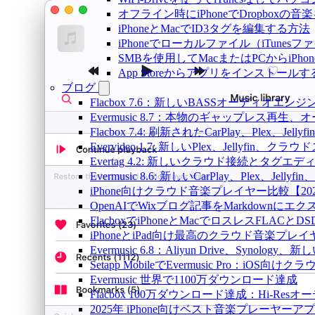
オフライン時にiPhoneでDropboxの
iPhoneとMacでID3タグを編集する方法
iPhoneでローカルファイル（iTune
SMBを使用してMacまたはPCからiPh
App Storeからアプリをインスト
ブログ
Flacbox 7.6：新しいBASSオーディ
Evermusic 8.7：本物のギャップレ
Flacbox 7.4: 刷新されたCarPlay、Plex、Jell
Evervideo 1.7: 新しいPlex、Jellyf
Evertag 4.2: 新しいクラウド接続とタグエ
Evermusic 8.6: 新しいCarPlay、Plex、Je
iPhone向けクラウド音楽プレイヤー比較【20
OpenAIでWixブログ記事をMarkdownにエ
FlacboxでiPhoneとMacでロスレスFLACとD
iPhoneとiPad向け最高のクラウド音楽プレイ
Evermusic 6.8：Aliyun Drive、Synolog
Setapp MobileでEvermusic Pro：iOS
Evermusic 世界で1100万ダウンロード達成
Flacbox 100万ダウンロード達成：Hi-Resオ
2025年 iPhone向けベスト音楽プレーヤーア