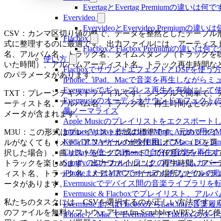
EvertagとEvertag Premiumの違いは何
Evervideo
EvervideoとEvervideo Premiumの
CSV：カンマ区切り値の略で、データを整然としたテーブル
Flacbox
式に整理するのに最適です。出力ファイルには、アーティス
FlacboxとFlacbox Premiumの違いは
名、アルバム名、トラック名、タイムスタンプ（トラックを
使い方
いた時間）、アルバムアーティスト名、トラック再生時間な
FlacboxでサウンドエフェクトとDSPを使う方法: 
のパラメータがあります。
iPhone、iPad、Macで音楽を再生しな
Evermusicでギャップレス再生を有効にして
TXT：プレーンテキストファイルです。シンプルで簡単で、
Evermusicのオーディオサウンドエフ
ーティスト名、アルバム名、トラック名、再生時間などのパ
量ノーマライズ
メータが含まれます。
Apple Musicのプレイリストをエクスポートし
Internet ArchiveまたはLive Music Ar
M3U：この形式はプレイリスト作成の標準です。元のファイ
Kodi DLNAサーバーを使用してMac / PC / L
ルがなくても（メディアファイルの絶対URLオプションを選
CarPlayを使ってiPhoneで自分の音楽を再生
択した場合）、曲リストをエクスポートして任意のデバイス
Spotifyのローカルトラックのアルバム
トラックを楽しめます。出力ファイルには、再生時間、アー
iPhoneまたはMACでオーディオファイル
ィスト名、トラック名、メディアファイルの場所などのパラ
Evermusicでデバイス間の音楽ライブラ
ータがあります。
Evermusic & Flacboxでプレイリ
私たちのタスクには、CSVを選択するのが正しい方法です。
EvermusieまたはFlacboxからLast.fm
のファイルを無料ソフトウェアLast.fm-Scrubbler-WPFと共に使
iPhone と Mac で Evermusic と Fl