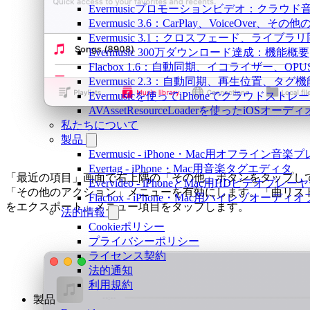
Evermusicプロモーションビデオ：クラウ
Evermusic 3.6：CarPlay、VoiceOver、そ
Evermusic 3.1：クロスフェード、ライブ
Evermusic 300万ダウンロード達成：機能概要
Flacbox 1.6：自動同期、イコライザー、OP
Evermusic 2.3：自動同期、再生位置、タグ機
Evermusicを使ってiPhoneでクラウド
AVAssetResourceLoaderを使ったiOSオ
私たちについて
製品
Evermusic - iPhone・Mac用オフライン音
Evertag - iPhone・Mac用音楽タグエディタ
「最近の項目」画面で右上隅の「その他」ボタンをタップし
Evervideo - iPhoneとMac用HDビデオプレー
「その他のアクション」メニューを有効にします。「曲リス
Flacbox - iPhone・Mac用ハイレゾオーデ
をエクスポート」メニュー項目をタップします。
法的情報
Cookieポリシー
プライバシーポリシー
ライセンス契約
法的通知
利用規約
製品