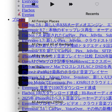
Evervideo
Evermusic
Flacbox
Evertag
ブログ
Flacbox 7.6：新しいBASSオーディオエン
Evermusic 8.7：本物のギャップレス再生
Flacbox 7.4: 刷新されたCarPlay、Plex、Jellyfin
Evervideo 1.7: 新しいPlex、Jellyfin、ク
Evertag 4.2: 新しいクラウド接続とタグエディタ
Evermusic 8.6: 新しいCarPlay、Plex、Jellyfi
iPhone向けクラウド音楽プレイヤー比較【2026年
OpenAIでWixブログ記事をMarkdownにエクスポー
FlacboxでiPhoneとMacでロスレスFLACとDSDを
iPhoneとiPad向け最高のクラウド音楽プレイヤー
Evermusic 6.8：Aliyun Drive、Synology、新しい
Setapp MobileでEvermusic Pro：iOS向けクラ
Evermusic 世界で1100万ダウンロード達成
Flacbox 100万ダウンロード達成：Hi-Resオーディ
2025年 iPhone向けベスト音楽プレーヤーアプリ5選
Evermusicプロモーションビデオ：クラウド音楽
Evermusic 3.6：CarPlay、VoiceOver、その他の新