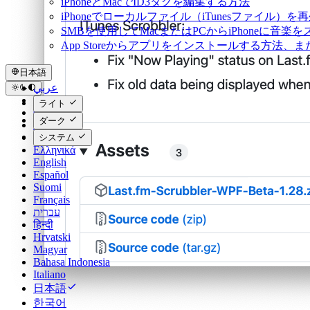
iPhoneとMacでID3タグを編集する方法
iPhoneでローカルファイル（iTunesファイル）
SMBを使用してMacまたはPCからiPhoneに音楽
App Storeからアプリをインストールする方
日本語
عربي
Català
ライト
Čeština
ダーク
Dansk
Deutsch
システム
Ελληνικά
English
Español
Suomi
Français
עברית
हिन्दी
Hrvatski
Magyar
Bahasa Indonesia
Italiano
日本語
한국어