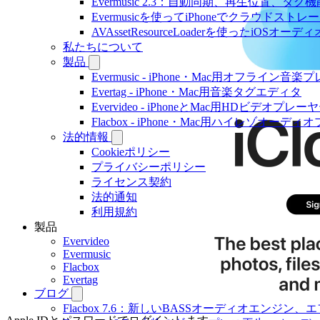
Evermusic 2.3：自動同期、再生位置、タグ機
Evermusicを使ってiPhoneでクラウド
AVAssetResourceLoaderを使ったiOSオ
私たちについて
製品
Evermusic - iPhone・Mac用オフライン音
Evertag - iPhone・Mac用音楽タグエディタ
Evervideo - iPhoneとMac用HDビデオプレー
Flacbox - iPhone・Mac用ハイレゾオーデ
法的情報
Cookieポリシー
プライバシーポリシー
ライセンス契約
法的通知
利用規約
製品
Evervideo
Evermusic
Flacbox
Evertag
ブログ
Flacbox 7.6：新しいBASSオーディオエン