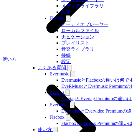
メディアライブラリ
設定
Flacbox
オーディオプレーヤー
ローカルファイル
ナビゲーション
プレイリスト
音楽ライブラリ
接続
使い方
設定
よくある質問
Evermusic
EvermusicとFlacboxの違いは何
EveRMusicとEvermusic Prem
Evertag
EvertagとEvertag Premiumの
Evervideo
EvervideoとEvervideo Prem
Flacbox
FlacboxとFlacbox Premium
使い方