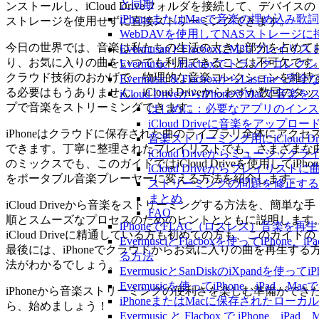
と同期
ンストールし、iCloud Driveフォルダを接続して、デバイスの
iPhoneまたはMacで音楽の埋め込み
ストレージを使用せずに直接ストリーミングできます。
WebDAVを使用してNASストレージに接
今日の世界では、音楽は私たちの生活の大きな部分を占めて
EvermusanドFlacboxにM3Uプレ
り、お気に入りの曲をいつでも利用できることは不可欠です
Evermusic・Flacboxでトラック
クラウド技術のおかげで、物理的な音楽コレクションを維持
Evermusic & FlacboxからLast
る必要はもうありません。iCloud Driveからわずか数回のタッ
iCloud DriveからiPhoneやMac
プで音楽をストリーミングできます。
はじめに：必要なアプリのインス
iCloud Driveに音楽をアップロ
iPhoneはクラウドに保存された曲のライブラリ全体にアクセ
音楽ストリーミング用にiCloud D
できます。丁寧に整理されたプレイリストでも、さまざまな
iCloud Driveからミュージッ
のミックスでも、このガイドではiCloud Driveを使用してiPhon
iCloud Driveからプレイリスト
をポータブル音楽プレーヤーに変える方法を紹介します。
ストリーミングの問題を修正する
まとめ
iCloud Driveから音楽をストリーミングする方法を、簡単な手
FAQ
順とスムーズなプロセスのためのヒントとともに説明します
iPhoneでFLAC（ロスレス）音楽を再
iCloud Driveに精通している方も初めての方も、このガイドの
EvermusciとFlacboxを使ってiP
最後には、iPhoneでクラウドからお気に入りの曲を再生する
る方法
法がわかるでしょう。
EvermusicとSanDiskのiXpand
Evermusicを使ってiPhone、iPad
iPhoneから音楽ストリーミングの便利さを楽しむ準備ができ
iPhoneまたはMacに保存されたロー
ら、始めましょう！
Evermusic と Flacbox で iPho