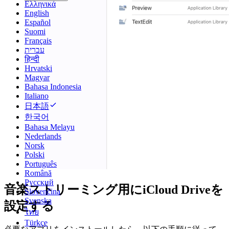
Ελληνικά
English
Español
Suomi
Français
עברית
हिन्दी
Hrvatski
Magyar
Bahasa Indonesia
Italiano
日本語
한국어
Bahasa Melayu
Nederlands
Norsk
Polski
Português
Română
Русский
音楽ストリーミング用にiCloud Driveを
Slovenčina
Svenska
設定する
ไทย
Türkçe