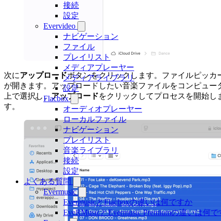
接続
設定
Evervideo
ナビゲーション
ファイル
プレイリスト
メディアプレーヤー
次に
アップロード
ボタンをクリックします。ファイルピッカ
メディアライブラリ
が開きます。アップロードしたい音楽ファイルをコンピュー
設定
上で選択し、
アップロード
をクリックしてプロセスを開始し
Flacbox
す。
オーディオプレーヤー
ローカルファイル
ナビゲーション
プレイリスト
音楽ライブラリ
接続
設定
よくある質問
Evermusic
EvermusicとFlacboxの違いは何ですか
EveRMusicとEvermusic Premiumの違いは何