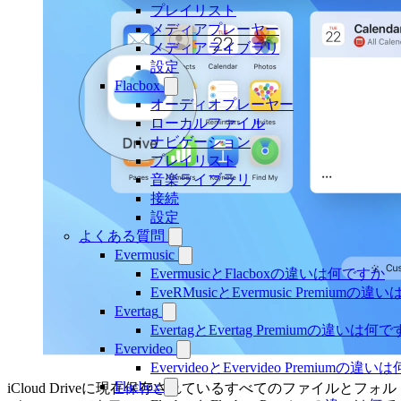
プレイリスト
メディアプレーヤー
メディアライブラリ
設定
Flacbox
オーディオプレーヤー
ローカルファイル
ナビゲーション
プレイリスト
音楽ライブラリ
接続
設定
よくある質問
Evermusic
EvermusicとFlacboxの違いは何ですか
EveRMusicとEvermusic Premiumの
Evertag
EvertagとEvertag Premiumの違いは何
Evervideo
EvervideoとEvervideo Premiumの
Flacbox
iCloud Driveに現在保存されているすべてのファイルとフォル