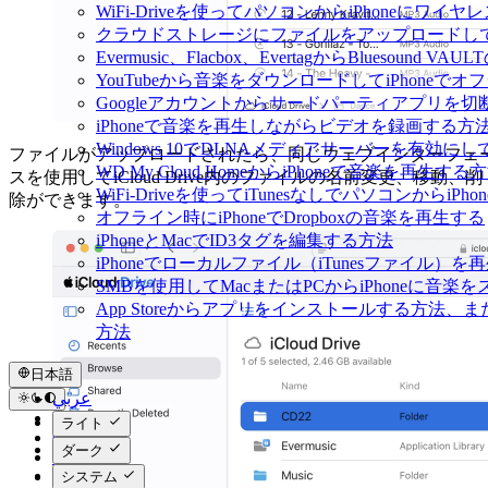
WiFi-Driveを使ってパソコンからiPhoneにワ
クラウドストレージにファイルをアップロードしてEverm
Evermusic、Flacbox、EvertagからBluesou
YouTubeから音楽をダウンロードしてiPhoneで
Googleアカウントからサードパーティアプリを切
iPhoneで音楽を再生しながらビデオを録画する方
Windows 10でDLNAメディアサーバーを有効にし
ファイルがアップロードされたら、同じウェブインターフェ
WD My Cloud HomeからiPhoneで音楽を再生する
スを使用してiCloud Drive内のファイルの名前変更、移動、削
WiFi-Driveを使ってiTunesなしでパソコンから
除ができます。
オフライン時にiPhoneでDropboxの音楽を再生する
iPhoneとMacでID3タグを編集する方法
iPhoneでローカルファイル（iTunesファイル）
SMBを使用してMacまたはPCからiPhoneに音楽
App Storeからアプリをインストールする方
方法
日本語
عربي
Català
ライト
Čeština
ダーク
Dansk
Deutsch
システム