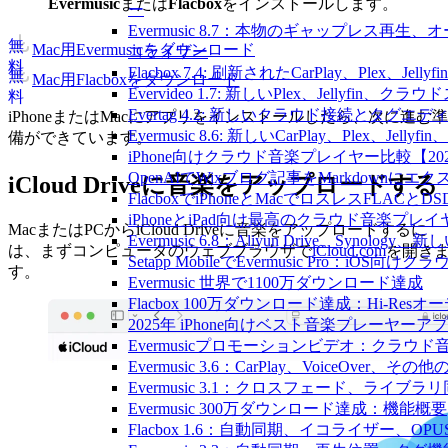
Evermusic
または
Flacbox
をインストールします。
ー
Evermusic 8.7：本物のギャップレス
無
Mac用Evermusicをダウンロード
コライザー
料
Flacbox 7.4: 刷新されたCarPlay、Plex、Jell
無
Mac用Flacboxをダウンロード
Evervideo 1.7: 新しいPlex、Jellyf
料
Evertag 4.2: 新しいクラウド接続とタグエ
iPhoneまたはMacにアプリをインストールしたら、次に進む準
Evermusic 8.6: 新しいCarPlay、Plex、Je
備ができています。
iPhone向けクラウド音楽プレイヤー比較【20
OpenAIでWixブログ記事をMarkdownにエ
iCloud Driveに音楽をアップロードする
FlacboxでiPhoneとMacでロスレスFLACとD
iPhoneとiPad向け最高のクラウド音楽プレイ
MacまたはPCからiCloud Driveに音楽をアップロードするに
Evermusic 6.8：Aliyun Drive、Synolog
は、まずコンピュータのウェブブラウザで
iCloud.com
を開き
Setapp MobileでEvermusic Pro：iOS
す。
Evermusic 世界で1100万ダウンロード達成
Flacbox 100万ダウンロード達成：Hi-Resオ
2025年 iPhone向けベスト音楽プレーヤーア
Evermusicプロモーションビデオ：クラウ
Evermusic 3.6：CarPlay、VoiceOver、そ
Evermusic 3.1：クロスフェード、ライブ
Evermusic 300万ダウンロード達成：機能概要
Flacbox 1.6：自動同期、イコライザー、OP