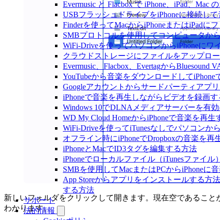
Evermusic と Flacbox で iPhone、i
USBフラッシュドライブをiPhoneに接続
Finderを使ってMacからiPhoneまたはiP
SMBプロトコルを使用してコンピュータからi
WiFi-Driveを使ってパソコンからiPho
クラウドストレージにファイルをアップロードしてEv
Evermusic、Flacbox、EvertagからBlu
YouTubeから音楽をダウンロードしてiPho
Googleアカウントからサードパーティアプ
iPhoneで音楽を再生しながらビデオを録画
Windows 10でDLNAメディアサーバーを有
WD My Cloud HomeからiPhoneで音楽を再
WiFi-Driveを使ってiTunesなしでパソコ
オフライン時にiPhoneでDropboxの音楽を
iPhoneとMacでID3タグを編集する方法
iPhoneでローカルファイル（iTunesファ
SMBを使用してMacまたはPCからiPhone
App Storeからアプリをインストールす
する方法
新しいフォルダをクリックして開きます。現在空であること
サポート
わかります。
法的情報