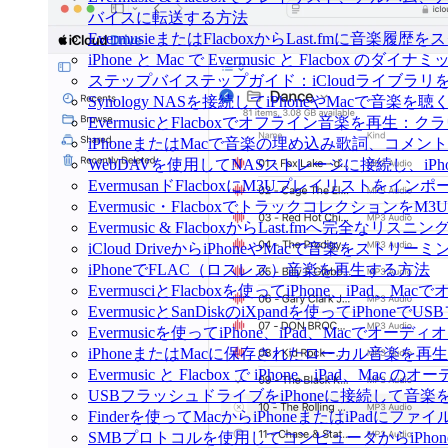
バイスに転送する方法
EvermusieまたはFlacboxからLast.fmに音楽
iPhone と Mac で Evermusic と Flacb
ステップバイステップガイド：iCloudライブラリをEve
Synology NASを接続してiPhoneやMacで音楽を
EvermusicとFlacboxでオフライン音楽を
iPhoneまたはMacで音楽の埋め込み歌詞、コメ
WebDAVを使用してNASストレージに接続し、iPh
EvermusanドFlacboxにM3Uプレイリストをイン
Evermusic・Flacboxでトラックコレクションを
Evermusic & FlacboxからLast.fmへ完全な
iCloud DriveからiPhoneやMacで音楽をストリ
iPhoneでFLAC（ロスレス）音楽を再生する方法
EvermusciとFlacboxを使ってiPhone、iP
EvermusicとSanDiskのiXpandを使ってiP
Evermusicを使ってiPhone、iPad、Macでオー
iPhoneまたはMacに保存されたローカル音楽を再
Evermusic と Flacbox で iPhone、iPad
USBフラッシュドライブをiPhoneに接続して音
Finderを使ってMacからiPhoneまたはiPadにフ
SMBプロトコルを使用してコンピュータからiPho