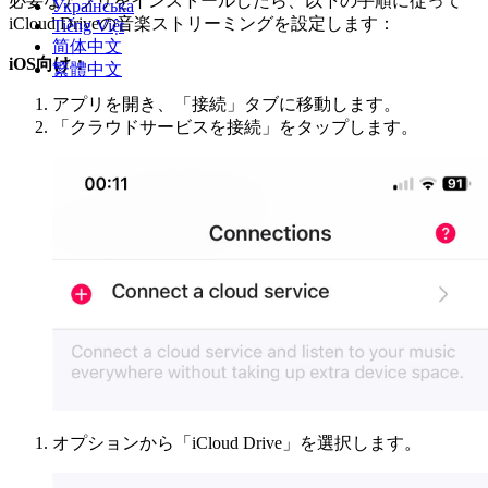
必要なアプリをインストールしたら、以下の手順に従って
Українська
iCloud Driveの音楽ストリーミングを設定します：
Tiếng Việt
简体中文
iOS向け：
繁體中文
アプリを開き、「接続」タブに移動します。
「クラウドサービスを接続」をタップします。
オプションから「iCloud Drive」を選択します。