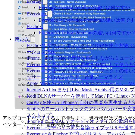
Evertag
EvertagとEvertag Premiumの違いは何ですか
Evervideo
EvervideoとEvervideo Premiumの違いは何
Flacbox
FlacboxとFlacbox Premiumの違いは何ですか
使い方
FlacboxでサウンドエフェクトとDSPを使う方法: Compr
ーションほか
iPhone、iPad、Macで音楽を再生しながらミ
Evermusicでギャップレス再生を有効にして使う方
Evermusicのオーディオサウンドエフェクト
ッサー、クロスフィード、音量ノーマライズ
Apple Musicのプレイリストをエクスポートし、Mac
Internet ArchiveまたはLive Music Archiv
Kodi DLNAサーバーを使用してMac / PC / Linux
CarPlayを使ってiPhoneで自分の音楽を再生する方
Spotifyのローカルトラックのアルバムカバー
スクトップ）
アップロードが完了するまで待ちます。進行状況はブラウザ
iPhoneまたはMACでオーディオファイルの歌詞
インターフェースに直接表示されます。
Evermusicでデバイス間の音楽ライブラリを転
Evermusic & Flacboxでプレイリスト、ア