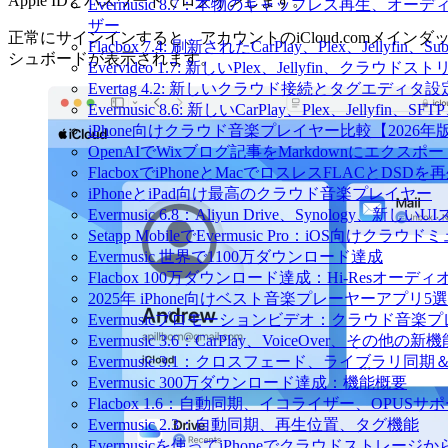
Apple IDとパスワードでログインします。
Evermusic 8.7：本物のギャップレス再生
ザー
正常にサインインすると、アカウントのiCloud.comメインダ
Flacbox 7.4: 刷新されたCarPlay、Plex、Jellyfin
シュボードが表示されます。
Evervideo 1.7: 新しいPlex、Jellyfin、ク
Evertag 4.2: 新しいクラウド接続とタグエディタ
Evermusic 8.6: 新しいCarPlay、Plex、Jellyfi
iPhone向けクラウド音楽プレイヤー比較【2026年
OpenAIでWixブログ記事をMarkdownにエクスポー
FlacboxでiPhoneとMacでロスレスFLACとDSDを
iPhoneとiPad向け最高のクラウド音楽プレイヤー
Evermusic 6.8：Aliyun Drive、Synology、新しい
Setapp MobileでEvermusic Pro：iOS向けクラ
Evermusic 世界で1100万ダウンロード達成
Flacbox 100万ダウンロード達成：Hi-Resオーディ
2025年 iPhone向けベスト音楽プレーヤーアプリ5選
Evermusicプロモーションビデオ：クラウド音楽
Evermusic 3.6：CarPlay、VoiceOver、その他の新
Evermusic 3.1：クロスフェード、ライブラリ同
Evermusic 300万ダウンロード達成：機能概要
Flacbox 1.6：自動同期、イコライザー、OPUSサ
Evermusic 2.3：自動同期、再生位置、タグ機能
Evermusicを使ってiPhoneでクラウドストレー