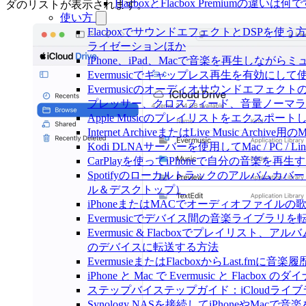
FlacboxとFlacbox Premiumの違いは
ダのリストが表示されます。
使い方
FlacboxでサウンドエフェクトとDSPを使う方法: Co
ライゼーションほか
iPhone、iPad、Macで音楽を再生しな
Evermusicでギャップレス再生を有効にして
Evermusicのオーディオサウンドエフェ
プレッサー、クロスフィード、音量ノーマラ
Apple Musicのプレイリストをエクスポートし
Internet ArchiveまたはLive Music Ar
Kodi DLNAサーバーを使用してMac / PC / L
CarPlayを使ってiPhoneで自分の音楽を再生
Spotifyのローカルトラックのアルバム
ル＆デスクトップ）
iPhoneまたはMACでオーディオファイル
Evermusicでデバイス間の音楽ライブラ
Evermusic & Flacboxでプレイリス
のデバイスに転送する方法
EvermusieまたはFlacboxからLast.fm
iPhone と Mac で Evermusic と Fl
ステップバイステップガイド：iCloudライブラリを
Synology NASを接続してiPhoneやMacで