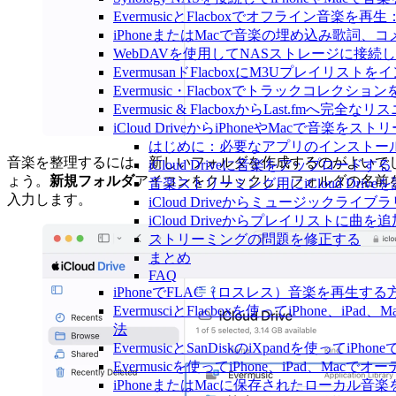
EvermusicとFlacboxでオフライン
iPhoneまたはMacで音楽の埋め込み歌詞、
WebDAVを使用してNASストレージに接続し、
EvermusanドFlacboxにM3Uプレイリス
Evermusic・Flacboxでトラックコレク
Evermusic & FlacboxからLast.fmへ
iCloud DriveからiPhoneやMacで音楽を
はじめに：必要なアプリのインストー
音楽を整理するには、新しいフォルダを作成するのがよいで
iCloud Driveに音楽をアップロードする
ょう。
新規フォルダ
アイコンをクリックし、フォルダの名前
音楽ストリーミング用にiCloud Drive
入力します。
iCloud Driveからミュージックライ
iCloud Driveからプレイリストに曲を
ストリーミングの問題を修正する
まとめ
FAQ
iPhoneでFLAC（ロスレス）音楽を再生する
EvermusciとFlacboxを使ってiPhon
法
EvermusicとSanDiskのiXpandを使っ
Evermusicを使ってiPhone、iPad、Ma
iPhoneまたはMacに保存されたローカル音