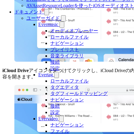
AVAssetResourceLoaderを使ったiOSオーディ
ドキュメント
ユーザーガイド
Evermusic
オーディオプレーヤー
ローカルファイル
ナビゲーション
プレイリスト
音楽ライブラリ
接続
設定
iCloud Drive
アイコンを見つけてクリックし、iCloud Driveの
Evertag
容を開きます。
ローカルファイル
タグエディタ
タグフィールドマッピング
ナビゲーション
接続
設定
Evervideo
ナビゲーション
ファイル