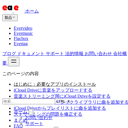
ホーム
製品
Evervideo
Evermusic
Flacbox
Evertag
ブログ
ドキュメント
サポート
法的情報
お問い合わせ
会社概
要
このページの内容
はじめに：必要なアプリのインストール
iCloud Driveに音楽をアップロードする
音楽ストリーミング用にiCloud Driveを設定する
CTRL K
iCloud Driveからミュージックライブラリに曲を追加す
iCloud Driveからプレイリストに曲を追加する
ホーム
ストリーミングの問題を修正する
お問い合わせ
まとめ
サポート
FAQ