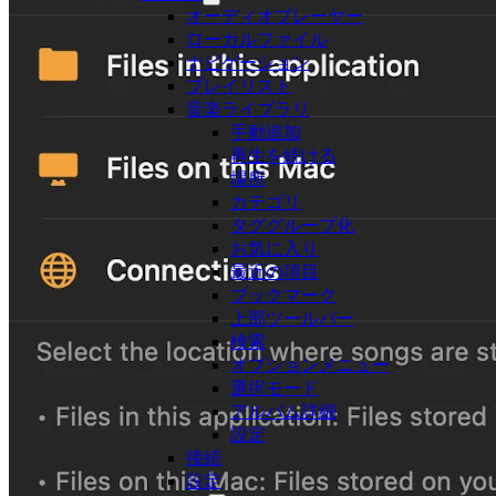
オーディオプレーヤー
ローカルファイル
ナビゲーション
プレイリスト
音楽ライブラリ
手動追加
再生を続ける
場所
カテゴリ
タググループ化
お気に入り
最近の項目
ブックマーク
上部ツールバー
検索
オプションメニュー
選択モード
アルバム詳細
設定
接続
設定