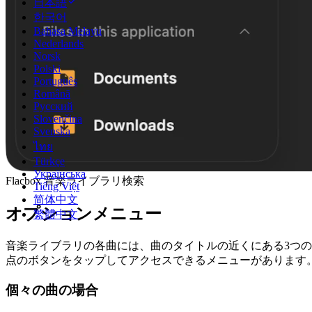
日本語
한국어
Bahasa Melayu
Nederlands
Norsk
Polski
Português
Română
Русский
Slovenčina
Svenska
ไทย
Türkçe
Українська
Flacbox 音楽ライブラリ検索
Tiếng Việt
简体中文
オプションメニュー
繁體中文
音楽ライブラリの各曲には、曲のタイトルの近くにある3つの
点のボタンをタップしてアクセスできるメニューがあります
個々の曲の場合