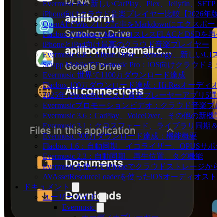
Evermusic 8.6: 新しいCarPlay、Plex、Jellyfi
iPhone向けクラウド音楽プレイヤー比較【2026年
OpenAIでWixブログ記事をMarkdownにエクスポー
FlacboxでiPhoneとMacでロスレスFLACとDSDを
iPhoneとiPad向け最高のクラウド音楽プレイヤー
Evermusic 6.8：Aliyun Drive、Synology、新しい
Setapp MobileでEvermusic Pro：iOS向けクラ
Evermusic 世界で1100万ダウンロード達成
Flacbox 100万ダウンロード達成：Hi-Resオーディ
2025年 iPhone向けベスト音楽プレーヤーアプリ5選
Evermusicプロモーションビデオ：クラウド音楽
Evermusic 3.6：CarPlay、VoiceOver、その他の新
Evermusic 3.1：クロスフェード、ライブラリ同
Evermusic 300万ダウンロード達成：機能概要
Flacbox 1.6：自動同期、イコライザー、OPUSサ
Evermusic 2.3：自動同期、再生位置、タグ機能
Evermusicを使ってiPhoneでクラウドストレー
AVAssetResourceLoaderを使ったiOSオーディ
ドキュメント
ユーザーガイド
Evermusic