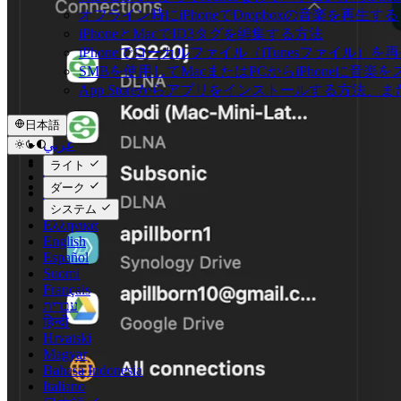
オフライン時にiPhoneでDropboxの音楽を再生する
iPhoneとMacでID3タグを編集する方法
iPhoneでローカルファイル（iTunesファイル）
SMBを使用してMacまたはPCからiPhoneに音楽
App Storeからアプリをインストールする方
日本語
عربي
Català
ライト
Čeština
ダーク
Dansk
Deutsch
システム
Ελληνικά
English
Español
Suomi
Français
עברית
हिन्दी
Hrvatski
Magyar
Bahasa Indonesia
Italiano