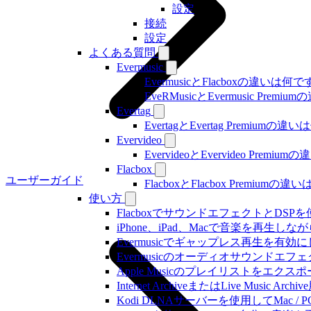
設定
接続
設定
よくある質問
Evermusic
EvermusicとFlacboxの違いは何
EveRMusicとEvermusic Prem
Evertag
EvertagとEvertag Premiumの
Evervideo
EvervideoとEvervideo Prem
Flacbox
ユーザーガイド
FlacboxとFlacbox Premium
使い方
FlacboxでサウンドエフェクトとDSPを使う方
iPhone、iPad、Macで音楽を再
Evermusicでギャップレス再生を有効
Evermusicのオーディオサウン
Apple Musicのプレイリストをエクスポ
Internet ArchiveまたはLive Musi
Kodi DLNAサーバーを使用してMac / PC