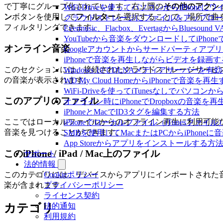
で丁寧にグループ化されています。右上隅の
その他のアクシ
WiFi-Driveを使ってパソコンからiPho
ン
ボタンを使用して
フィルター
を選択することで、場所で曲
クラウドストレージにファイルをアップロードしてEv
フィルタリングできます。
Evermusic、Flacbox、EvertagからBlu
YouTubeから音楽をダウンロードしてiPho
オンライン音楽
Googleアカウントからサードパーティアプ
iPhoneで音楽を再生しながらビデオを録画
このセクションには、接続されたクラウドストレージサービ
Windows 10でDLNAメディアサーバーを有
の音楽が表示されます。
WD My Cloud HomeからiPhoneで音楽を再
WiFi-Driveを使ってiTunesなしでパソコ
このアプリのファイル
オフライン時にiPhoneでDropboxの音楽を
iPhoneとMacでID3タグを編集する方法
ここではローカルファイルからのオフライン再生に利用可能
iPhoneでローカルファイル（iTunesファ
音楽を見つけることができます。
SMBを使用してMacまたはPCからiPhone
App Storeからアプリをインストールす
このiPhone / iPad / Mac上のファイル
サポート
法的情報
このカテゴリには、デバイスからアプリにインポートされた
Cookieポリシー
楽が含まれます。
プライバシーポリシー
ライセンス契約
法的通知
カテゴリ
利用規約