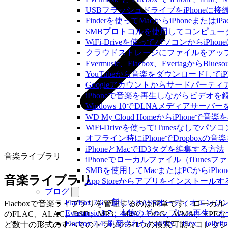
USBフラッシュドライブをiPhone
Finderを使ってMacからiPhoneまた
SMBプロトコルを使用してコンピュータ
WiFi-Driveを使ってパソコンからi
クラウドストレージにファイルをアップロードし
Evermusic、Flacbox、Evertagか
YouTubeから音楽をダウンロードしてi
Googleアカウントからサードパーテ
iPhoneで音楽を再生しながらビデオを
Windows 10でDLNAメディアサーバ
WD My Cloud HomeからiPhoneで
WiFi-Driveを使ってiTunesなしで
オフライン時にiPhoneでDropboxの
iPhoneとMacでID3タグを編集する方法
音楽ライブラリ
iPhoneでローカルファイル（iTune
SMBを使用してMacまたはPCからiPh
音楽ライブラリ
App Storeからアプリをインスト
ブログ
Flacbox 7.6：新しいBASSオーディ
Flacboxで音楽ライブラリを管理するのは簡単です。ローカル
Evermusic 8.7：本物のギャップレ
のFLAC、ALAC、DSD、MP3、M4A、OGG、WMA、APEな
Flacbox 7.4: 刷新されたCarPlay、Plex、Jell
ど数十の形式のすべてのトラックを1つの検索可能なコレクシ