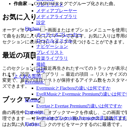
作曲家
— COMPOSERタグでグループ化された曲。
プレイリスト
メディアプレーヤー
お気に入り
メディアライブラリ
設定
Flacbox
オーディオプレーヤー画面またはオプションメニューを使用
オーディオプレーヤー
て曲をお気に入りとしてマークできます。お気に入りは専用
ローカルファイル
セクションに表示され、1タップで見つけることができます。
ナビゲーション
プレイリスト
最近の項目
音楽ライブラリ
接続
このセクションには最近再生されたすべてのトラックが表示
設定
れます。設定 → ライブラリ → 最近の項目 → リストサイズの
よくある質問
変更で、最近の項目リストが保持するアイテム数をカスタマ
Evermusic
ズできます。
EvermusicとFlacboxの違いは何ですか
EveRMusicとEvermusic Premiumの違いは何
ブックマーク
Evertag
EvertagとEvertag Premiumの違いは何ですか
Evervideo
曲の再生中にオーディオブックマークを作成し、この画面で
EvervideoとEvervideo Premiumの違いは何
理できます — オーディオブック、長いミックス、講義、また
Flacbox
はお気に入りのトラックのサビをマークするのに最適です。