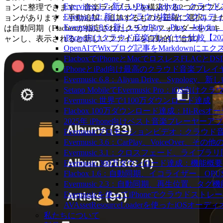
Evervideo 1.7: 新しいPlex、Jellyf
ョンに整理できます。音楽ライブラリを構築する2つのオプシ
Evertag 4.2: 新しいクラウド接続とタグエ
ョンがあります：手動追加（追加するものを正確に選択）ま
Evermusic 8.6: 新しいCarPlay、Plex、Je
は自動同期（Flacboxが指定されたクラウドフォルダーをスキ
iPhone向けクラウド音楽プレイヤー比較【20
ャンし、表示されると新しいファイルを自動的に追加）。
OpenAIでWixブログ記事をMarkdownにエ
FlacboxでiPhoneとMacでロスレスFLACとD
iPhoneとiPad向け最高のクラウド音楽プレイ
Evermusic 6.8：Aliyun Drive、Synolog
Setapp MobileでEvermusic Pro：iOS
Evermusic 世界で1100万ダウンロード達成
Flacbox 100万ダウンロード達成：Hi-Resオ
2025年 iPhone向けベスト音楽プレーヤーア
Evermusicプロモーションビデオ：クラウ
Evermusic 3.6：CarPlay、VoiceOver、そ
Evermusic 3.1：クロスフェード、ライブ
Evermusic 300万ダウンロード達成：機能概要
Flacbox 1.6：自動同期、イコライザー、OP
Evermusic 2.3：自動同期、再生位置、タグ機
Evermusicを使ってiPhoneでクラウド
AVAssetResourceLoaderを使ったiOSオ
私たちについて