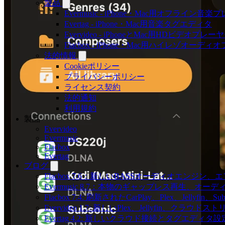
製品
Evermusic - iPhone・Mac用オフライン音
Evertag - iPhone・Mac用音楽タグエディタ
Evervideo - iPhoneとMac用HDビデオプレー
Flacbox - iPhone・Mac用ハイレゾオーデ
法的情報
Cookieポリシー
プライバシーポリシー
ライセンス契約
法的通知
利用規約
製品
Evervideo
Evermusic
Flacbox
Evertag
ブログ
Flacbox 7.6：新しいBASSオーディオエン
Evermusic 8.7：本物のギャップレス再生
Flacbox 7.4: 刷新されたCarPlay、Plex、Jellyfin
Evervideo 1.7: 新しいPlex、Jellyfin、ク
Evertag 4.2: 新しいクラウド接続とタグエディタ