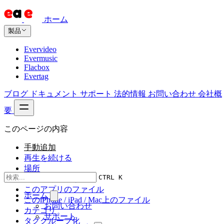
ホーム
製品
Evervideo
Evermusic
Flacbox
Evertag
ブログ
ドキュメント
サポート
法的情報
お問い合わせ
会社概
要
このページの内容
手動追加
再生を続ける
場所
CTRL K
オンライン音楽
このアプリのファイル
ホーム
このiPhone / iPad / Mac上のファイル
お問い合わせ
カテゴリ
サポート
タググループ化