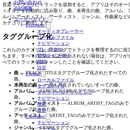
お問い合わせ
音楽ライブラリにトラックを追加すると、アプリはそのオー
会社概要
ィオタグを自動的に読み取り、曲、未再生の曲、アルバム、
ルバムアーティスト、アーティスト、ジャンル、作曲家など
ユーザーガイド
カテゴリに整理します。
Evermusic
オーディオプレーヤー
タググループ化
ローカルファイル
ナビゲーション
プレイリスト
これらのカテゴリは、音楽タグでトラックを整理するのに役
音楽ライブラリ
ちます。すべてのアルバムが表示されない場合は、アプリが
接続
べてのトラックをスキャンしたことを確認してください。
設定
曲
— TRACK_TITLEタグでグループ化されたすべての
Evertag
曲。
ローカルファイル
未再生の曲
— 一度も再生されていないすべての曲。
タグエディタ
アルバム
— ALBUM_NAMEタグでグループ化された
タグフィールドマッピング
曲。
ナビゲーション
アルバムアーティスト
— ALBUM_ARTIST_TAGのみで
接続
グループ化された曲。
設定
アーティスト
— ARTIST_TAGのみでグループ化された
Evervideo
曲。
ナビゲーション
ジャンル
— GENREタグでグループ化された曲。
ファイル