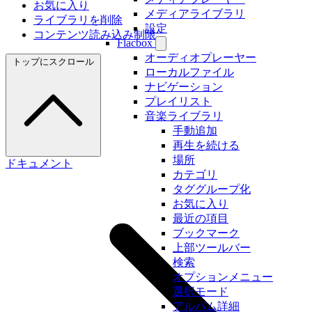
お気に入り
メディアライブラリ
ライブラリを削除
設定
コンテンツ読み込み制限
Flacbox
オーディオプレーヤー
トップにスクロール
ローカルファイル
ナビゲーション
プレイリスト
音楽ライブラリ
手動追加
再生を続ける
場所
ドキュメント
カテゴリ
タググループ化
お気に入り
最近の項目
ブックマーク
上部ツールバー
検索
オプションメニュー
選択モード
アルバム詳細