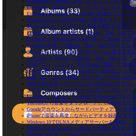
EvermusanドFlacboxにM3Uプレイリストをイン
Evermusic・Flacboxでトラックコレクションを
Evermusic & FlacboxからLast.fmへ完全な
iCloud DriveからiPhoneやMacで音楽をストリ
iPhoneでFLAC（ロスレス）音楽を再生する方法
EvermusciとFlacboxを使ってiPhone、iP
EvermusicとSanDiskのiXpandを使ってiP
Evermusicを使ってiPhone、iPad、Macでオー
iPhoneまたはMacに保存されたローカル音楽を再
Evermusic と Flacbox で iPhone、iPad
USBフラッシュドライブをiPhoneに接続して音
Finderを使ってMacからiPhoneまたはiPadにフ
SMBプロトコルを使用してコンピュータからiPho
WiFi-Driveを使ってパソコンからiPhoneにワ
クラウドストレージにファイルをアップロードしてEverm
Evermusic、Flacbox、EvertagからBluesou
YouTubeから音楽をダウンロードしてiPhoneで
Googleアカウントからサードパーティアプリを切
iPhoneで音楽を再生しながらビデオを録画する方
Windows 10でDLNAメディアサーバーを有効にし
WD My Cloud HomeからiPhoneで音楽を再生する
WiFi-Driveを使ってiTunesなしでパソコンから