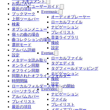
ドキュメント
お気に入り
ユーザーガイド
最近の項目
Evermusic
ブックマーク
オーディオプレーヤー
上部ツールバー
ローカルファイル
検索
ナビゲーション
オプションメニュー
プレイリスト
個々の曲の場合
音楽ライブラリ
曲コレクションの場合
接続
選択モード
設定
アルバム詳細
Evertag
設定
ローカルファイル
メタデータ読み取り
タグエディタ
オンライン同期
タグフィールドマッピング
オフライン同期
ナビゲーション
同期されたオフラインフォルダー
接続
時間間隔
設定
ローカルフォルダースキャンの開始
Evervideo
パーソナライズ
ナビゲーション
アルバムカバー
ファイル
プレイリスト
プレイリスト
最近の項目
メディアプレーヤー