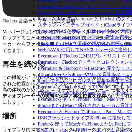
Evermusicでデバイス間の音楽ライブラ
Evermusic & Flacboxでプレイリ
EvermusieまたはFlacboxからLast.fm
iPhone と Mac で Evermusic と Fl
Flacbox 音楽ライブラリに曲を追加
ステップバイステップガイド：iCloudライブラリを
Synology NASを接続してiPhoneやMacで
Macバージョンではライブラリにファイルをドラッグアンド
EvermusicとFlacboxでオフライン
ロップすることもでき、iPhoneとiPadではシステムファイルピ
iPhoneまたはMacで音楽の埋め込み歌詞、
ッカーから
ファイルを開く…
/ **フォルダーを開く…**を使
WebDAVを使用してNASストレージに接続し、
できます。
EvermusanドFlacboxにM3Uプレイリス
Evermusic・Flacboxでトラックコレク
再生を続ける
Evermusic & FlacboxからLast.fmへ
iCloud DriveからiPhoneやMacで音楽を
この機能がアプリの設定で有効になっている場合、最後に保
iPhoneでFLAC（ロスレス）音楽を再生する
された位置からオーディオプレーヤーキューを復元します。
EvermusciとFlacboxを使ってiPhon
高の体験のために設定 → オーディオプレーヤー → 一般で
オ
EvermusicとSanDiskのiXpandを使っ
ディオプレーヤーの状態を保存
と
再生位置を保存
の両方を有
Evermusicを使ってiPhone、iPad、Ma
にします。
iPhoneまたはMacに保存されたローカル音
Evermusic と Flacbox で iPhone、i
場所
USBフラッシュドライブをiPhoneに接続
Finderを使ってMacからiPhoneまたはiP
ライブラリ内のすべてのトラックは、ソースタイプと音楽タ
SMBプロトコルを使用してコンピュータからi