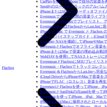
CarPlayを使ってiPhoneで自分の音
Spotifyのローカルトラックのア
iPhoneまたはMACでオーディオフ
Evermusicでデバイス間の音楽ラ
Evermusic & Flacboxでプ
EvermusieまたはFlacboxからLas
iPhone と Mac で Evermusic 
ステップバイステップガイド：iCloudライ
Synology NASを接続してiPhoneや
EvermusicとFlacboxでオフ
iPhoneまたはMacで音楽の埋め込み
WebDAVを使用してNASストレージに接
EvermusanドFlacboxにM3Uプレ
Evermusic・Flacboxでトラック
Flacbox
Evermusic & FlacboxからLast
iCloud DriveからiPhoneやMac
iPhoneでFLAC（ロスレス）音楽を再
EvermusciとFlacboxを使ってiP
EvermusicとSanDiskのiXpand
Evermusicを使ってiPhone、iPad
iPhoneまたはMacに保存されたロー
Evermusic と Flacbox で iPho