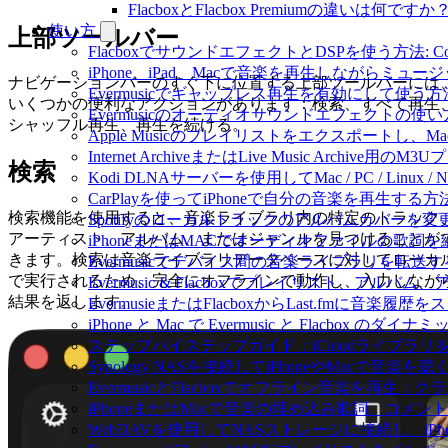
FlacboxとFlacbox Premiumの違いは何ですか
使い方
上部ツールバー
FlacboxでサウンドエフェクトとDSPを使う方法: Comp
iPhone、iPad、Macで音楽を再生しながらミ
ナビゲーションバーのすぐ下に位置する上部ツールバーには
Evermusicでギャップレス再生を有効にして使う方
いくつかの便利なアクションがあります：検索、すべて再生
Evermusicのオーディオサウンドエフェクト
シャッフル再生、再生を続ける。
Apple Musicのプレイリストをエクスポートし、Mac
Internet ArchiveまたはLive Music Archiv
検索
Kodi DLNAサーバーを使用してMac / PC / Linux
CarPlayを使ってiPhoneで自分の音楽を再生する方
検索機能を使用すると、音楽ライブラリ内の特定のトラック
Spotifyのローカルトラックのアルバムカバー
アーティスト、アルバム、またはジャンルを見つけることが
iPhoneまたはMACでオーディオファイルの歌詞
きます。検索は音楽ライブラリデータベースに対してローカ
Evermusicでデバイス間の音楽ライブラリを転
で実行されるため、完全にオフラインで動作し、入力しなが
Evermusic & Flacboxでプレイリスト、
結果を返します。
EvermusieまたはFlacboxからLast.fmに音楽
iPhone と Mac で Evermusic と Flacb
ステップバイステップガイド：iCloudライブラリをEve
Synology NASを接続してiPhoneやMacで音楽を
EvermusicとFlacboxでオフライン音楽を
iPhoneまたはMacで音楽の埋め込み歌詞、コメ
WebDAVを使用してNASストレージに接続し、iPh