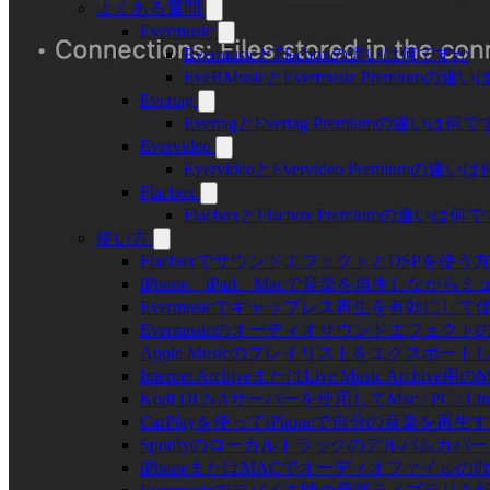
よくある質問
Evermusic
EvermusicとFlacboxの違いは何ですか
EveRMusicとEvermusic Premiumの
Evertag
EvertagとEvertag Premiumの違いは何
Evervideo
EvervideoとEvervideo Premiumの
Flacbox
FlacboxとFlacbox Premiumの違いは
使い方
FlacboxでサウンドエフェクトとDSPを使う方法: 
iPhone、iPad、Macで音楽を再生しな
Evermusicでギャップレス再生を有効にして
Evermusicのオーディオサウンドエフ
Apple Musicのプレイリストをエクスポートし
Internet ArchiveまたはLive Music Ar
Kodi DLNAサーバーを使用してMac / PC / L
CarPlayを使ってiPhoneで自分の音楽を再生
Spotifyのローカルトラックのアルバム
iPhoneまたはMACでオーディオファイル