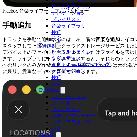
オーディオプレーヤー
ローカルファイル
Flacbox 音楽ライブラリ アルバムビュー
ナビゲーション
プレイリスト
手動追加
音楽ライブラリ
接続
設定
トラックを手動で追加するには、左上隅の
音楽を追加
アイコ
Evertag
をタップして、接続されたクラウドストレージサービスまた
ローカルファイル
デバイス上のファイルからフォルダーまたはファイルを選択
タグエディタ
ます。ライブラリにトラックを追加すると、それらのトラッ
タグフィールドマッピング
へのリンクのみが作成されます — 実際のファイルは元の場所
ナビゲーション
に残り、貴重なディスク容量を節約します。
接続
設定
Evervideo
ナビゲーション
ファイル
プレイリスト
メディアプレーヤー
メディアライブラリ
設定
Flacbox