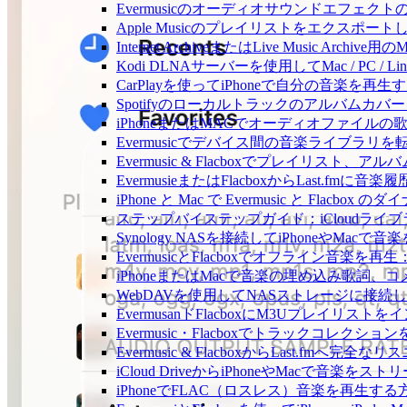
Evermusicのオーディオサウンドエフ
Apple Musicのプレイリストをエクスポートし
Internet ArchiveまたはLive Music Ar
Kodi DLNAサーバーを使用してMac / PC / L
CarPlayを使ってiPhoneで自分の音楽を再生
Spotifyのローカルトラックのアルバム
iPhoneまたはMACでオーディオファイル
Evermusicでデバイス間の音楽ライブラ
Evermusic & Flacboxでプレイリ
EvermusieまたはFlacboxからLast.fm
iPhone と Mac で Evermusic と Fl
ステップバイステップガイド：iCloudライブラリを
Synology NASを接続してiPhoneやMacで
EvermusicとFlacboxでオフライン
iPhoneまたはMacで音楽の埋め込み歌詞、
WebDAVを使用してNASストレージに接続し、
EvermusanドFlacboxにM3Uプレイリス
Evermusic・Flacboxでトラックコレク
Evermusic & FlacboxからLast.fmへ
iCloud DriveからiPhoneやMacで音楽を
iPhoneでFLAC（ロスレス）音楽を再生する