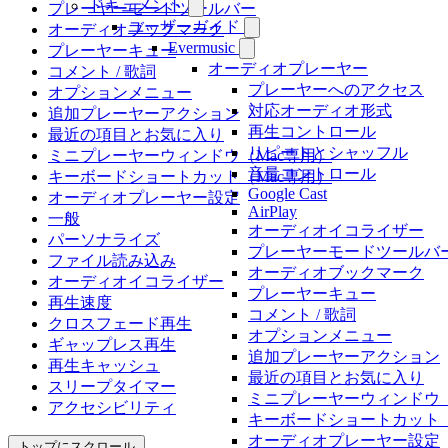
ドキュメント
プレーヤーモードツールバー
ユーザーガイド
オーディオブックマーク
Evermusic
プレーヤーキュー
オーディオプレーヤー
コメント / 歌詞
プレーヤーへのアクセス
オプションメニュー
対応オーディオ形式
追加プレーヤーアクション
再生コントロール
最近の項目とお気に入り
リピートとシャッフル
ミニプレーヤーウィンドウ（Mac専用）
音量コントロール
キーボードショートカット（Mac専用）
Google Cast
オーディオプレーヤー設定
AirPlay
一般
オーディオイコライザー
パーソナライズ
プレーヤーモードツールバ
ファイル読み込み
オーディオブックマーク
オーディオイコライザー
プレーヤーキュー
再生速度
コメント / 歌詞
クロスフェード再生
オプションメニュー
ギャップレス再生
追加プレーヤーアクション
再生キャッシュ
最近の項目とお気に入り
スリープタイマー
ミニプレーヤーウィンドウ（
アクセシビリティ
キーボードショートカット（
オーディオプレーヤー設定
トップにスクロール