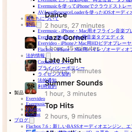
Evermusicを使ってiPhoneでクラウド
AVAssetResourceLoaderを使ったiOSオ
私たちについて
製品
Evermusic - iPhone・Mac用オフライン音
Evertag - iPhone・Mac用音楽タグエディタ
Evervideo - iPhoneとMac用HDビデオプレー
Flacbox - iPhone・Mac用ハイレゾオーデ
法的情報
Cookieポリシー
プライバシーポリシー
ライセンス契約
法的通知
利用規約
製品
Evervideo
Evermusic
Flacbox
Evertag
ブログ
Flacbox 7.6：新しいBASSオーディオエン