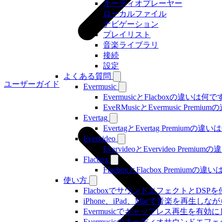
オーディオプレーヤー
ローカルファイル
ナビゲーション
プレイリスト
音楽ライブラリ
接続
設定
よくある質問
ユーザーガイド
Evermusic
EvermusicとFlacboxの違いは何
EveRMusicとEvermusic Prem
Evertag
EvertagとEvertag Premiumの
Evervideo
EvervideoとEvervideo Prem
Flacbox
FlacboxとFlacbox Premium
使い方
FlacboxでサウンドエフェクトとDSPを使う方
iPhone、iPad、Macで音楽を再
Evermusicでギャップレス再生を有効
Evermusicのオーディオサウン