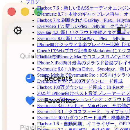
ブログ
Flacbox 7.6：新しいBASSオーディ
Evermusic 8.7：本物のギャップレ
Flacbox 7.4: 刷新されたCarPlay、Plex、Jell
Evervideo 1.7: 新しいPlex、Jellyf
Evertag 4.2: 新しいクラウド接続とタグエ
Evermusic 8.6: 新しいCarPlay、Plex、Je
iPhone向けクラウド音楽プレイヤー比較【20
OpenAIでWixブログ記事をMarkdownにエ
FlacboxでiPhoneとMacでロスレスFLACとD
iPhoneとiPad向け最高のクラウド音楽プレイ
Evermusic 6.8：Aliyun Drive、Synolog
Setapp MobileでEvermusic Pro：iOS
Evermusic 世界で1100万ダウンロード達成
Flacbox 100万ダウンロード達成：Hi-Resオ
2025年 iPhone向けベスト音楽プレーヤーア
Evermusicプロモーションビデオ：クラウ
Evermusic 3.6：CarPlay、VoiceOver、そ
Evermusic 3.1：クロスフェード、ライブ
Evermusic 300万ダウンロード達成：機能概要
Flacbox 1.6：自動同期、イコライザー、OP
Evermusic 2.3：自動同期、再生位置、タグ機