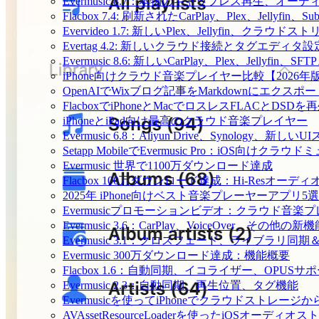
Evermusic 8.7：本物のギャップレス再生
Flacbox 7.4: 刷新されたCarPlay、Plex、Jellyfin
Evervideo 1.7: 新しいPlex、Jellyfin、ク
Evertag 4.2: 新しいクラウド接続とタグエディタ
Evermusic 8.6: 新しいCarPlay、Plex、Jellyfi
iPhone向けクラウド音楽プレイヤー比較【2026年
OpenAIでWixブログ記事をMarkdownにエクスポー
FlacboxでiPhoneとMacでロスレスFLACとDSDを
iPhoneとiPad向け最高のクラウド音楽プレイヤー
Evermusic 6.8：Aliyun Drive、Synology、新しい
Setapp MobileでEvermusic Pro：iOS向けクラ
Evermusic 世界で1100万ダウンロード達成
Flacbox 100万ダウンロード達成：Hi-Resオーディ
2025年 iPhone向けベスト音楽プレーヤーアプリ5選
Evermusicプロモーションビデオ：クラウド音楽
Evermusic 3.6：CarPlay、VoiceOver、その他の新
Evermusic 3.1：クロスフェード、ライブラリ同
Evermusic 300万ダウンロード達成：機能概要
Flacbox 1.6：自動同期、イコライザー、OPUSサ
Evermusic 2.3：自動同期、再生位置、タグ機能
Evermusicを使ってiPhoneでクラウドストレー
AVAssetResourceLoaderを使ったiOSオーディ