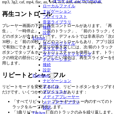
オーディオプレーヤー設定
mp3, 3g2, caf, mp4, flac, au, w64, ec3, adts, amr, vtt, mpa, aa。
ローカルファイル
ナビゲーション
再生コントロール
プレイリスト
音楽ライブラリ
プレーヤー画面の下部に再生コントロールがあります。「再
接続
生」、「一時停止」、「次のトラック」、「前のトラック」
設定
どのボタンが含まれています。デフォルトでは非表示の「次
Evertag
30秒」と「前の30秒」などのコントロールもあり、アプリ設
ローカルファイル
で有効にできます。早送りや巻き戻しには、次/前のトラック
タグエディタ
ボタンでタップ＆ホールドジェスチャーを使用します。トラ
タグフィールドマッピング
クの特定の部分にジャンプしたい場合は、再生スライダーを
ナビゲーション
用します。
接続
設定
リピートとシャッフル
Evervideo
ナビゲーション
ファイル
リピートモードを変更するには、リピートボタンをタップす
プレイリスト
だけです。いくつかのオプションがあります：
メディアプレーヤー
「すべてリピート」– プレーヤーキュー内のすべてのト
メディアライブラリ
ラックをループ再生します。
設定
「1曲リピート」– 現在のトラックのみを繰り返します
Flacbox