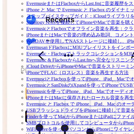
EvermusieまたはFlacboxからLast.fmに音楽
iPhone と Mac で Evermusic と Flacb
ステップバイステップガイド：iCloudライブラリをEve
Synology NASを接続してiPhoneやMacで音楽を
EvermusicとFlacboxでオフライン音楽を
iPhoneまたはMacで音楽の埋め込み歌詞、コメ
WebDAVを使用してNASストレージに接続し、iPh
EvermusanドFlacboxにM3Uプレイリストをイン
Evermusic・Flacboxでトラックコレクションを
Evermusic & FlacboxからLast.fmへ完全な
iCloud DriveからiPhoneやMacで音楽をストリ
iPhoneでFLAC（ロスレス）音楽を再生する方法
EvermusciとFlacboxを使ってiPhone、iP
EvermusicとSanDiskのiXpandを使ってiP
Evermusicを使ってiPhone、iPad、Macでオー
iPhoneまたはMacに保存されたローカル音楽を再
Evermusic と Flacbox で iPhone、iPad
USBフラッシュドライブをiPhoneに接続して音
Finderを使ってMacからiPhoneまたはiPadにフ
SMBプロトコルを使用してコンピュータからiPho
WiFi-Driveを使ってパソコンからiPhoneにワ