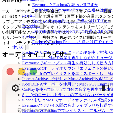
EvermusicとFlacboxの違いは何ですか
EveRMusicとEvermusic Premiumの違いは何
一方、AirPlayをご希望の場合は、オーディオプレーヤー画面
Evertag
の下部またはオーディオ設定画面（画面下部の音量ボタンを
EvertagとEvertag Premiumの違いは何ですか
ップしてアクセス）でAirPlayボタンを探してください。素早
Evervideo
くタップすると、オーディオコンテンツをストリーミングし
EvervideoとEvervideo Premiumの違いは何
い利用可能なデバイスを選択できます。アプリはAirPlay2技
Flacbox
もサポートしており、複数のAirPlayデバイスに同時にオーデ
FlacboxとFlacbox Premiumの違いは何ですか
ィオコンテンツを共有できます。
使い方
FlacboxでサウンドエフェクトとDSPを使う方法: Comp
オーディオイコライザー
iPhone、iPad、Macで音楽を再生しながらミ
Evermusicでギャップレス再生を有効にして使う方
Evermusicのオーディオサウンドエフェクト
Apple Musicのプレイリストをエクスポートし、Mac
Internet ArchiveまたはLive Music Archiv
Kodi DLNAサーバーを使用してMac / PC / Linux
CarPlayを使ってiPhoneで自分の音楽を再生する方
Spotifyのローカルトラックのアルバムカバー
iPhoneまたはMACでオーディオファイルの歌詞
Evermusicでデバイス間の音楽ライブラリを転
Evermusic & Flacboxでプレイリスト、