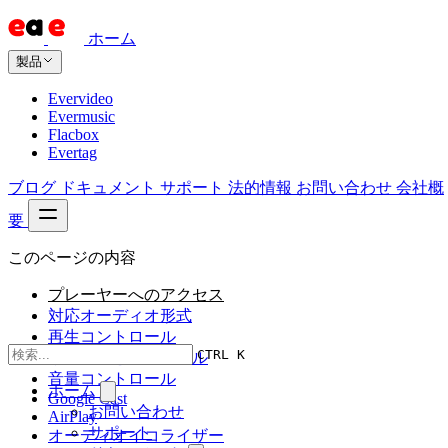
ホーム
製品
Evervideo
Evermusic
Flacbox
Evertag
ブログ
ドキュメント
サポート
法的情報
お問い合わせ
会社概
要
このページの内容
プレーヤーへのアクセス
対応オーディオ形式
再生コントロール
CTRL K
リピートとシャッフル
音量コントロール
ホーム
Google Cast
お問い合わせ
AirPlay
サポート
オーディオイコライザー