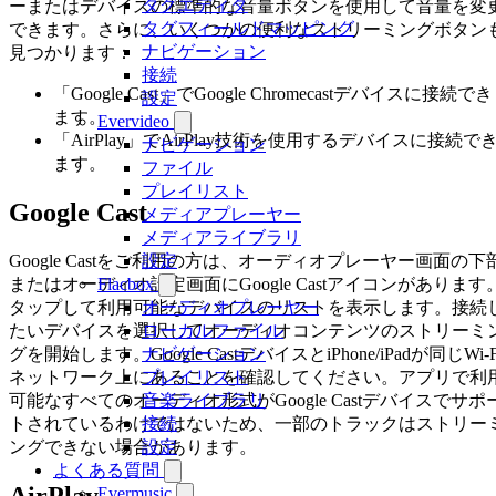
タグエディタ
ーまたはデバイスの標準的な音量ボタンを使用して音量を変
タグフィールドマッピング
できます。さらに、いくつかの便利なストリーミングボタン
ナビゲーション
見つかります：
接続
「Google Cast」でGoogle Chromecastデバイスに接続でき
設定
ます。
Evervideo
「AirPlay」でAirPlay技術を使用するデバイスに接続で
ナビゲーション
ます。
ファイル
プレイリスト
Google Cast
メディアプレーヤー
メディアライブラリ
Google Castをご利用の方は、オーディオプレーヤー画面の下
設定
またはオーディオ設定画面にGoogle Castアイコンがあります
Flacbox
タップして利用可能なデバイスのリストを表示します。接続
オーディオプレーヤー
たいデバイスを選択してオーディオコンテンツのストリーミ
ローカルファイル
グを開始します。Google CastデバイスとiPhone/iPadが同じWi-F
ナビゲーション
ネットワーク上にあることを確認してください。アプリで利
プレイリスト
可能なすべてのオーディオ形式がGoogle Castデバイスでサポ
音楽ライブラリ
トされているわけではないため、一部のトラックはストリー
接続
ングできない場合があります。
設定
よくある質問
AirPlay
Evermusic