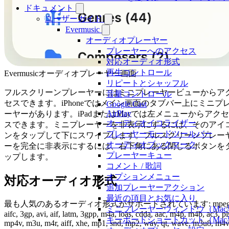
ドキュメント
ユーザーガイド
Evermusic
オーディオプレーヤー
プレーヤーへのアクセス
対応オーディオ形式
再生コントロール
Evermusicオーディオプレーヤー画面
リピートとシャッフル
フルスクリーンプレーヤーにはミニプレーヤービューからア
音量コントロール
セスできます。iPhoneではメイン画面のタブバー上にミニプ
Google Cast
AirPlay
ーヤーがあります。iPadまたはMacでは左メニューからアクセ
オーディオイコライザー
スできます。ミニプレーヤーを非表示にするには、そのアイ
プレーヤーモードツールバー
ンをタップして下にスワイプします。フルスクリーンプレー
オーディオブックマーク
ーを完全に非表示にするには、右下角にある閉じるボタンを
プレーヤーキュー
ップします。
コメント / 歌詞
オプションメニュー
対応オーディオ形式
追加プレーヤーアクション
最近の項目とお気に入り
最も人気のあるオーディオ形式がサポートされています: mpeg
ミニプレーヤーウィンドウ（Mac
aifc, 3gp, avi, aif, latm, 3gpp, m4a, loas, cdda, aac, m4p, m4b, ac3, pl
キーボードショートカット（Mac
mp4v, m3u, m4r, aiff, xhe, mp1, snd, mp2, wav, qt, wave, m3u8, m4v