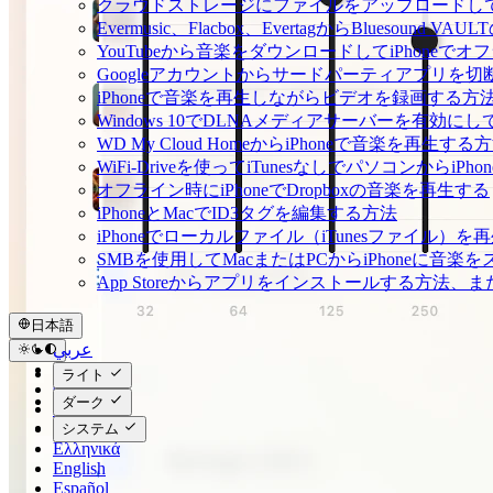
クラウドストレージにファイルをアップロードしてEverm
Evermusic、Flacbox、EvertagからBluesou
YouTubeから音楽をダウンロードしてiPhoneで
Googleアカウントからサードパーティアプリを切
iPhoneで音楽を再生しながらビデオを録画する方
Windows 10でDLNAメディアサーバーを有効にし
WD My Cloud HomeからiPhoneで音楽を再生する
WiFi-Driveを使ってiTunesなしでパソコンから
オフライン時にiPhoneでDropboxの音楽を再生する
iPhoneとMacでID3タグを編集する方法
iPhoneでローカルファイル（iTunesファイル）
SMBを使用してMacまたはPCからiPhoneに音楽
App Storeからアプリをインストールする方
日本語
عربي
Català
ライト
Čeština
ダーク
Dansk
Deutsch
システム
Ελληνικά
English
Español