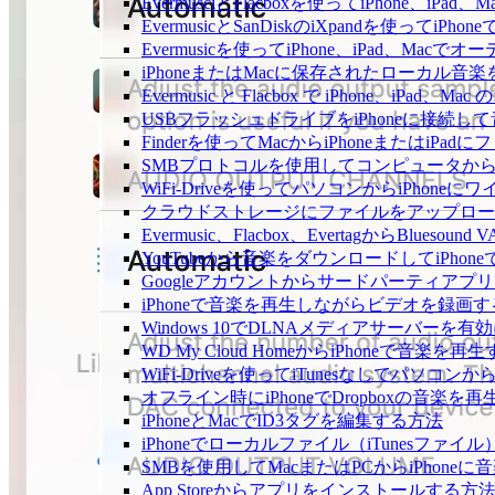
EvermusciとFlacboxを使ってiPhon
EvermusicとSanDiskのiXpandを使っ
Evermusicを使ってiPhone、iPad、Ma
iPhoneまたはMacに保存されたローカル音
Evermusic と Flacbox で iPhone、i
USBフラッシュドライブをiPhoneに接続
Finderを使ってMacからiPhoneまたはiP
SMBプロトコルを使用してコンピュータからi
WiFi-Driveを使ってパソコンからiPho
クラウドストレージにファイルをアップロードしてEv
Evermusic、Flacbox、EvertagからBlu
YouTubeから音楽をダウンロードしてiPho
Googleアカウントからサードパーティアプ
iPhoneで音楽を再生しながらビデオを録画
Windows 10でDLNAメディアサーバーを有
WD My Cloud HomeからiPhoneで音楽を再
WiFi-Driveを使ってiTunesなしでパソコ
オフライン時にiPhoneでDropboxの音楽を
iPhoneとMacでID3タグを編集する方法
iPhoneでローカルファイル（iTunesファ
SMBを使用してMacまたはPCからiPhone
App Storeからアプリをインストールす