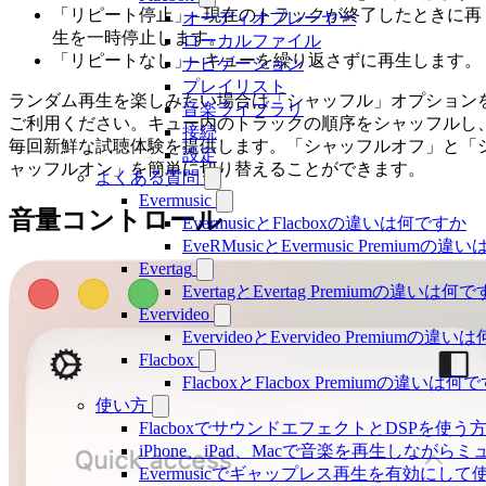
「リピート停止」– 現在のトラックが終了したときに再
オーディオプレーヤー
生を一時停止します。
ローカルファイル
「リピートなし」– キューを繰り返さずに再生します。
ナビゲーション
プレイリスト
ランダム再生を楽しみたい場合は「シャッフル」オプション
音楽ライブラリ
ご利用ください。キュー内のトラックの順序をシャッフルし
接続
毎回新鮮な試聴体験を提供します。「シャッフルオフ」と「
設定
ャッフルオン」を簡単に切り替えることができます。
よくある質問
Evermusic
音量コントロール
EvermusicとFlacboxの違いは何ですか
EveRMusicとEvermusic Premiumの
Evertag
EvertagとEvertag Premiumの違いは何
Evervideo
EvervideoとEvervideo Premiumの
Flacbox
FlacboxとFlacbox Premiumの違いは
使い方
FlacboxでサウンドエフェクトとDSPを使う方法: 
iPhone、iPad、Macで音楽を再生しな
Evermusicでギャップレス再生を有効にして