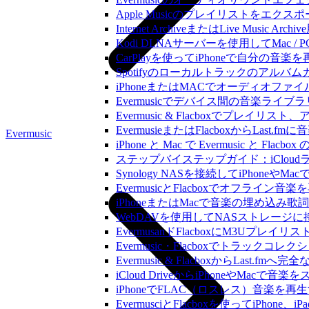
Apple Musicのプレイリストをエクスポ
Internet ArchiveまたはLive Musi
Kodi DLNAサーバーを使用してMac / PC
CarPlayを使ってiPhoneで自分の音
Spotifyのローカルトラックのア
iPhoneまたはMACでオーディオフ
Evermusicでデバイス間の音楽ラ
Evermusic & Flacboxでプ
EvermusieまたはFlacboxからLas
Evermusic
iPhone と Mac で Evermusic 
ステップバイステップガイド：iCloudライ
Synology NASを接続してiPhoneや
EvermusicとFlacboxでオフ
iPhoneまたはMacで音楽の埋め込み
WebDAVを使用してNASストレージに接
EvermusanドFlacboxにM3Uプレ
Evermusic・Flacboxでトラック
Evermusic & FlacboxからLast
iCloud DriveからiPhoneやMac
iPhoneでFLAC（ロスレス）音楽を再
EvermusciとFlacboxを使ってiP