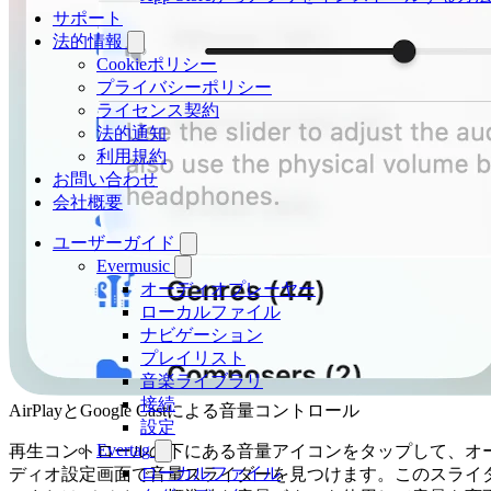
サポート
法的情報
Cookieポリシー
プライバシーポリシー
ライセンス契約
法的通知
利用規約
お問い合わせ
会社概要
ユーザーガイド
Evermusic
オーディオプレーヤー
ローカルファイル
ナビゲーション
プレイリスト
音楽ライブラリ
接続
AirPlayとGoogle Castによる音量コントロール
設定
Evertag
再生コントロールの下にある音量アイコンをタップして、オ
ローカルファイル
ディオ設定画面で音量スライダーを見つけます。このスライ