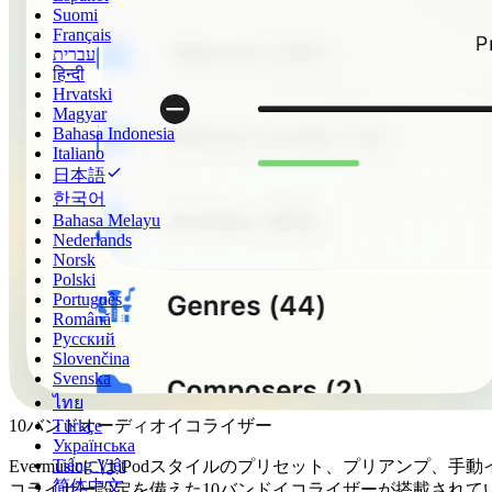
Suomi
Français
עברית
हिन्दी
Hrvatski
Magyar
Bahasa Indonesia
Italiano
日本語
한국어
Bahasa Melayu
Nederlands
Norsk
Polski
Português
Română
Русский
Slovenčina
Svenska
ไทย
Türkçe
10バンドオーディオイコライザー
Українська
Tiếng Việt
EvermusicにはiPodスタイルのプリセット、プリアンプ、手動
简体中文
コライザー設定を備えた10バンドイコライザーが搭載されて