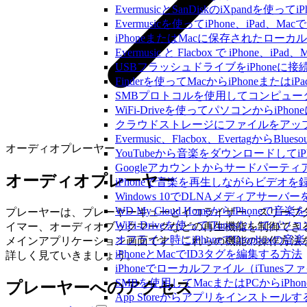
EvermusicとSanDiskのiXpand
Evermusicを使ってiPhone、iPad
iPhoneまたはMacに保存されたロー
Evermusic と Flacbox で iPho
USBフラッシュドライブをiPhone
Finderを使ってMacからiPhoneまた
SMBプロトコルを使用してコンピュータ
WiFi-Driveを使ってパソコンからi
クラウドストレージにファイルをアップロードし
Evermusic、Flacbox、Evertagか
オーディオプレーヤー
YouTubeから音楽をダウンロードしてi
Googleアカウントからサードパーテ
オーディオプレーヤー
iPhoneで音楽を再生しながらビデオを
Windows 10でDLNAメディアサーバ
WD My Cloud HomeからiPhoneで
プレーヤーは、プレーヤーキューとイコライザー、スリープ
WiFi-Driveを使ってiTunesなしで
イマー、オーディオブックマークなどの再生機能を制御でき
オフライン時にiPhoneでDropboxの
メインアプリケーション画面です。これらの機能の操作方法
iPhoneとMacでID3タグを編集する方法
詳しく見ていきましょう。
iPhoneでローカルファイル（iTune
SMBを使用してMacまたはPCからiPh
プレーヤーへのアクセス
App Storeからアプリをインスト