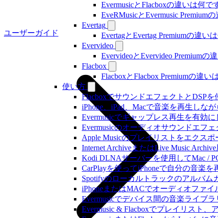
EvermusicとFlacboxの違いは何
EveRMusicとEvermusic Prem
Evertag
ユーザーガイド
EvertagとEvertag Premiumの
Evervideo
EvervideoとEvervideo Prem
Flacbox
FlacboxとFlacbox Premium
使い方
FlacboxでサウンドエフェクトとDSPを使う方
iPhone、iPad、Macで音楽を再
Evermusicでギャップレス再生を有効
Evermusicのオーディオサウン
Apple Musicのプレイリストをエクスポ
Internet ArchiveまたはLive Musi
Kodi DLNAサーバーを使用してMac / PC
CarPlayを使ってiPhoneで自分の音
Spotifyのローカルトラックのア
iPhoneまたはMACでオーディオフ
Evermusicでデバイス間の音楽ラ
Evermusic & Flacboxでプ