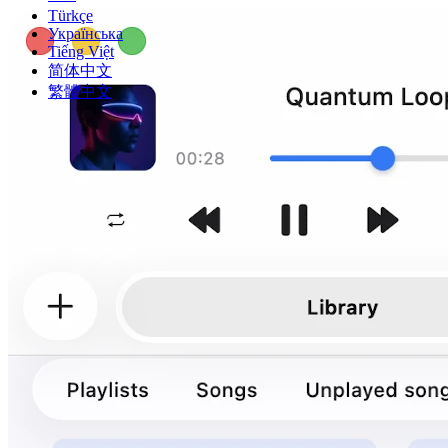
Türkçe
Українська
Tiếng Việt
简体中文
繁體中文