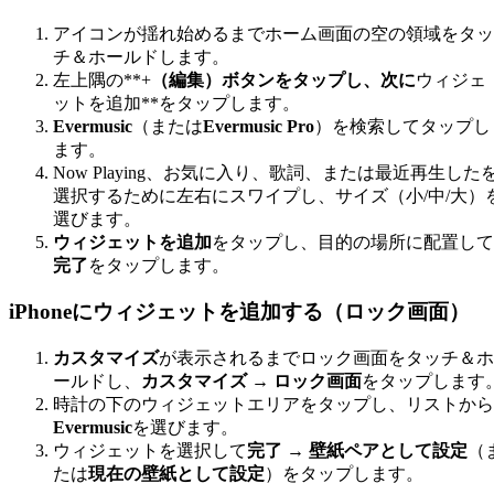
アイコンが揺れ始めるまでホーム画面の空の領域をタッ
チ＆ホールドします。
左上隅の**+
（編集）ボタンをタップし、次に
ウィジェ
ットを追加**をタップします。
Evermusic
（または
Evermusic Pro
）を検索してタップし
ます。
Now Playing、お気に入り、歌詞、または最近再生した
選択するために左右にスワイプし、サイズ（小/中/大）
選びます。
ウィジェットを追加
をタップし、目的の場所に配置して
完了
をタップします。
iPhoneにウィジェットを追加する（ロック画面）
カスタマイズ
が表示されるまでロック画面をタッチ＆ホ
ールドし、
カスタマイズ → ロック画面
をタップします
時計の下のウィジェットエリアをタップし、リストから
Evermusic
を選びます。
ウィジェットを選択して
完了 → 壁紙ペアとして設定
（
たは
現在の壁紙として設定
）をタップします。