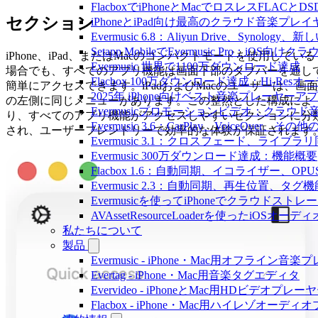
FlacboxでiPhoneとMacでロスレスFLACとD
セクション
iPhoneとiPad向け最高のクラウド音楽プレイ
Evermusic 6.8：Aliyun Drive、Synolog
Setapp MobileでEvermusic Pro：iOS
iPhone、iPad、またはMacのコンパクトモードを使用している
Evermusic 世界で1100万ダウンロード達成
場合でも、すべてのアプリ機能は画面下部のタブバーを通し
Flacbox 100万ダウンロード達成：Hi-Resオ
簡単にアクセスできます。iPadおよびMacのユーザーは、画面
2025年 iPhone向けベスト音楽プレーヤーア
の左側に同じメニューがあります。この整然とした構成によ
Evermusicプロモーションビデオ：クラウ
り、すべてのアプリ機能がアクセスしやすいセクションに分
Evermusic 3.6：CarPlay、VoiceOver、そ
され、ユーザーフレンドリーで効率的な体験が保証されます
Evermusic 3.1：クロスフェード、ライブ
Evermusic 300万ダウンロード達成：機能概要
Flacbox 1.6：自動同期、イコライザー、OP
Evermusic 2.3：自動同期、再生位置、タグ機
Evermusicを使ってiPhoneでクラウド
AVAssetResourceLoaderを使ったiOSオ
私たちについて
製品
Evermusic - iPhone・Mac用オフライン音
Evertag - iPhone・Mac用音楽タグエディタ
Evervideo - iPhoneとMac用HDビデオプレー
Flacbox - iPhone・Mac用ハイレゾオーデ