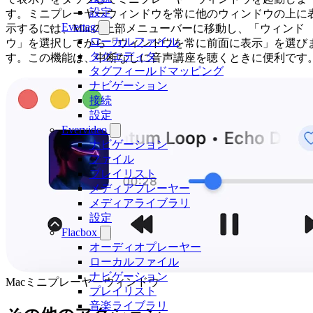
設定
す。ミニプレーヤーウィンドウを常に他のウィンドウの上に
Evertag
示するには、Macの上部メニューバーに移動し、「ウィンド
ローカルファイル
ウ」を選択してから「ウィンドウを常に前面に表示」を選び
タグエディタ
す。この機能は、中断なしに音声講座を聴くときに便利です
タグフィールドマッピング
ナビゲーション
接続
設定
Evervideo
ナビゲーション
ファイル
プレイリスト
メディアプレーヤー
メディアライブラリ
設定
Flacbox
オーディオプレーヤー
ローカルファイル
ナビゲーション
Macミニプレーヤーウィンドウ
プレイリスト
音楽ライブラリ