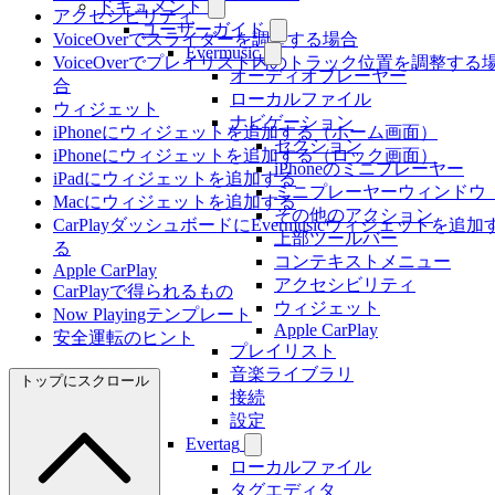
ドキュメント
アクセシビリティ
ユーザーガイド
VoiceOverでスライダーを調整する場合
Evermusic
VoiceOverでプレイリスト内のトラック位置を調整する
オーディオプレーヤー
合
ローカルファイル
ウィジェット
ナビゲーション
iPhoneにウィジェットを追加する（ホーム画面）
セクション
iPhoneにウィジェットを追加する（ロック画面）
iPhoneのミニプレーヤー
iPadにウィジェットを追加する
ミニプレーヤーウィンドウ（
Macにウィジェットを追加する
その他のアクション
CarPlayダッシュボードにEvermusicウィジェットを追加
上部ツールバー
る
コンテキストメニュー
Apple CarPlay
アクセシビリティ
CarPlayで得られるもの
ウィジェット
Now Playingテンプレート
Apple CarPlay
安全運転のヒント
プレイリスト
音楽ライブラリ
トップにスクロール
接続
設定
Evertag
ローカルファイル
タグエディタ