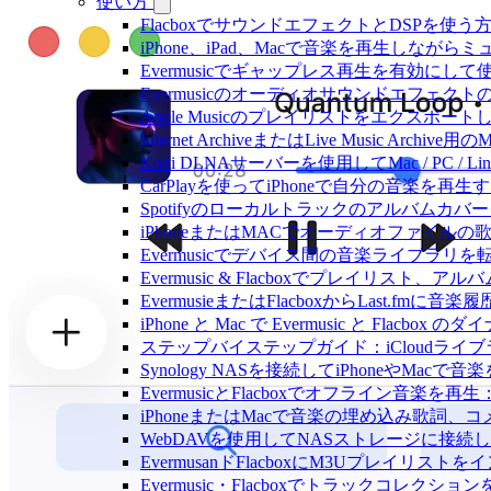
使い方
FlacboxでサウンドエフェクトとDSPを使う方法: 
iPhone、iPad、Macで音楽を再生しな
Evermusicでギャップレス再生を有効にして
Evermusicのオーディオサウンドエフ
Apple Musicのプレイリストをエクスポートし
Internet ArchiveまたはLive Music Ar
Kodi DLNAサーバーを使用してMac / PC / L
CarPlayを使ってiPhoneで自分の音楽を再生
Spotifyのローカルトラックのアルバム
iPhoneまたはMACでオーディオファイル
Evermusicでデバイス間の音楽ライブラ
Evermusic & Flacboxでプレイリ
EvermusieまたはFlacboxからLast.fm
iPhone と Mac で Evermusic と Fl
ステップバイステップガイド：iCloudライブラリを
Synology NASを接続してiPhoneやMacで
EvermusicとFlacboxでオフライン
iPhoneまたはMacで音楽の埋め込み歌詞、
WebDAVを使用してNASストレージに接続し、
EvermusanドFlacboxにM3Uプレイリス
Evermusic・Flacboxでトラックコレク