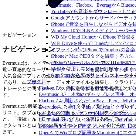
Evermusic、Flacbox、Evertagか
YouTubeから音楽をダウンロードしてi
Googleアカウントからサードパーテ
iPhoneで音楽を再生しながらビデオを
Windows 10でDLNAメディアサーバ
ナビゲーション
WD My Cloud HomeからiPhoneで
WiFi-Driveを使ってiTunesなしで
ナビゲーション
オフライン時にiPhoneでDropboxの
iPhoneとMacでID3タグを編集する方法
iPhoneでローカルファイル（iTune
Evermusicは、ネイティブの「ミュージック」アプリに非常に
SMBを使用してMacまたはPCからiPh
近い直感的なユーザーインターフェースを提供します。多く
App Storeからアプリをインスト
人気音楽アプリとの違いは、組み込みのファイルマネージャ
ブログ
であり、ユーザーがオーディオファイルを編集し、クラウド
Flacbox 7.6：新しいBASSオーディ
トレージとの間でシームレスに転送できる機能を提供してい
Evermusic 8.7：本物のギャップレ
す。
Flacbox 7.4: 刷新されたCarPlay、Plex、Jell
Evermusicの機能は、「ミュージックライブラリ」と「プレイ
Evervideo 1.7: 新しいPlex、Jellyf
リスト」タブからアクセスできる「ミュージックライブラリ
Evertag 4.2: 新しいクラウド接続とタグエ
と、「接続」と「ローカルファイル」タブにある「ファイル
Evermusic 8.6: 新しいCarPlay、Plex、Je
セクションという2つの異なるコンポーネントに分けられてい
iPhone向けクラウド音楽プレイヤー比較【20
ます。
OpenAIでWixブログ記事をMarkdownにエ