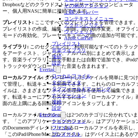
Dropboxなどのクラウドストレージサービスやコンピュータ
その他のアクション
ー、個人用NASに簡単に接続できます。
上部ツールバー
コンテキストメニュー
プレイリスト:
ここですべてのプレイリストを管理できます
アクセシビリティ
プレイリストの作成、編集、削除、曲の順序変更、オフライ
ウィジェット
モードの有効化、プレーヤーキューへの曲の追加が可能です
Apple CarPlay
プレイリスト
ライブラリ:
このセクションは、利用可能なすべてのトラッ
音楽ライブラリ
をアーティスト、ジャンル、アルバム別にまとめて表示しま
接続
す。音楽ライブラリに曲を手動または自動で追加でき、iPod
設定
トラックやダウンロードした音楽も含まれます。
Evertag
ローカルファイル
ローカルファイル:
ダウンロードしたファイルを簡単に見つ
タグエディタ
て管理し、転送キューを制御できます。これらのローカルフ
タグフィールドマッピング
イルは、さまざまなファイル管理操作を使用して編集できま
ナビゲーション
す。転送キューにアクセスするには、「ローカルファイル」
接続
面の左上隅にある回転矢印アイコンをタップします。
設定
ローカルファイルセクションは2つのカテゴリに分かれていま
Evervideo
す。「このアプリケーションのファイル」はアプリケーショ
ナビゲーション
のDocumentsディレクトリにあるローカルファイルを表示し、
ファイル
「このiPad/iPhone/Mac上のファイル」はデバイス上にあるが
プレイリスト