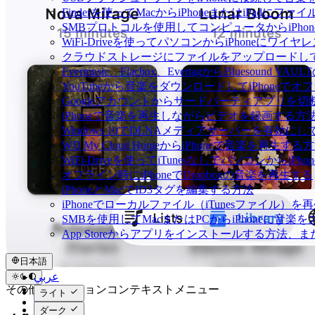
Finderを使ってMacからiPhoneまたはiPadにフ
SMBプロトコルを使用してコンピュータからiPho
WiFi-Driveを使ってパソコンからiPhoneにワ
クラウドストレージにファイルをアップロードしてEverm
Evermusic、Flacbox、EvertagからBluesou
YouTubeから音楽をダウンロードしてiPhoneで
Googleアカウントからサードパーティアプリを切
iPhoneで音楽を再生しながらビデオを録画する方
Windows 10でDLNAメディアサーバーを有効にし
WD My Cloud HomeからiPhoneで音楽を再生する
WiFi-Driveを使ってiTunesなしでパソコンから
オフライン時にiPhoneでDropboxの音楽を再生する
iPhoneとMacでID3タグを編集する方法
iPhoneでローカルファイル（iTunesファイル）
SMBを使用してMacまたはPCからiPhoneに音楽
App Storeからアプリをインストールする方
日本語
عربي
Català
その他のアクションコンテキストメニュー
ライト
Čeština
ダーク
Dansk