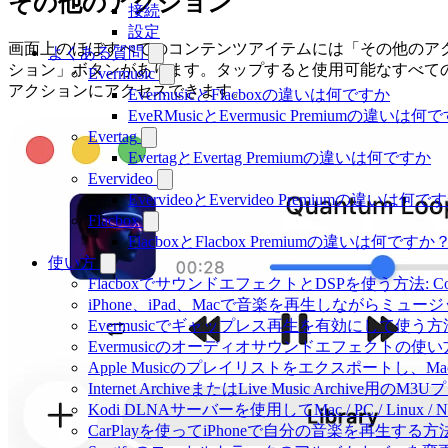
その他のアクション
接続
設定
画面上のほぼすべてのコンテンツアイテムには「その他のア
よくある質問
ション」ボタンがあります。タップすると使用可能なすべて
Evermusic
アクションにアクセスできます。
EvermusicとFlacboxの違いは何ですか
EveRMusicとEvermusic Premiumの違いは何
Evertag
EvertagとEvertag Premiumの違いは何ですか
Evervideo
EvervideoとEvervideo Premiumの違いは何
Flacbox
FlacboxとFlacbox Premiumの違いは何ですか
使い方
FlacboxでサウンドエフェクトとDSPを使う方法: Comp
iPhone、iPad、Macで音楽を再生しながらミ
Evermusicでギャップレス再生を有効にして使う方
Evermusicのオーディオサウンドエフェクト
Apple Musicのプレイリストをエクスポートし、Mac
Internet ArchiveまたはLive Music Archiv
Kodi DLNAサーバーを使用してMac / PC / Linux
CarPlayを使ってiPhoneで自分の音楽を再生する方