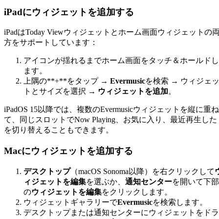
iPadにウィジェットを追加する
iPadはToday Viewウィジェットとホーム画面ウィジェットの
方をサポートしています：
アイコンが揺れるまでホーム画面をタッチ＆ホールドし
ます。
上隅の**+**をタップ →
Evermusic
を検索 → ウィジェ
トとサイズを選択 →
ウィジェットを追加
。
iPadOS 15以降では、複数のEvermusicウィジェットを縦に重ね
て、同じスロットでNow Playing、お気に入り、最近再生した
を切り替えることもできます。
Macにウィジェットを追加する
デスクトップ
（macOS Sonoma以降）を右クリックして
ィジェットを編集
を選ぶか、
通知センター
を開いて下部
の
ウィジェットを編集
をクリックします。
ウィジェットギャラリーで
Evermusic
を検索します。
デスクトップまたは通知センターにウィジェットをドラ