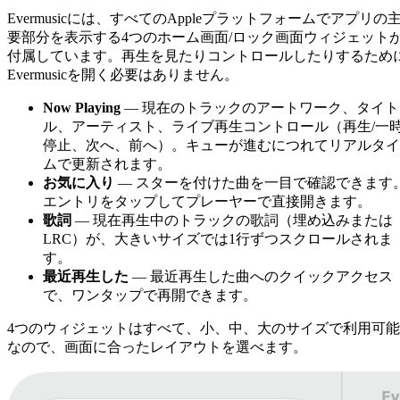
Evermusicには、すべてのAppleプラットフォームでアプリの
要部分を表示する4つのホーム画面/ロック画面ウィジェット
付属しています。再生を見たりコントロールしたりするため
Evermusicを開く必要はありません。
Now Playing
— 現在のトラックのアートワーク、タイト
ル、アーティスト、ライブ再生コントロール（再生/一
停止、次へ、前へ）。キューが進むにつれてリアルタイ
ムで更新されます。
お気に入り
— スターを付けた曲を一目で確認できます
エントリをタップしてプレーヤーで直接開きます。
歌詞
— 現在再生中のトラックの歌詞（埋め込みまたは
LRC）が、大きいサイズでは1行ずつスクロールされま
す。
最近再生した
— 最近再生した曲へのクイックアクセス
で、ワンタップで再開できます。
4つのウィジェットはすべて、小、中、大のサイズで利用可能
なので、画面に合ったレイアウトを選べます。