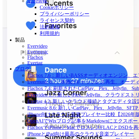
法的情報
Cookieポリシー
プライバシーポリシー
ライセンス契約
法的通知
利用規約
製品
Evervideo
Evermusic
Flacbox
Evertag
ブログ
Flacbox 7.6：新しいBASSオーディオエン
Evermusic 8.7：本物のギャップレス再生
Flacbox 7.4: 刷新されたCarPlay、Plex、Jellyfin
Evervideo 1.7: 新しいPlex、Jellyfin、ク
Evertag 4.2: 新しいクラウド接続とタグエディタ
Evermusic 8.6: 新しいCarPlay、Plex、Jellyfi
iPhone向けクラウド音楽プレイヤー比較【2026年
OpenAIでWixブログ記事をMarkdownにエクスポー
FlacboxでiPhoneとMacでロスレスFLACとDSDを
iPhoneとiPad向け最高のクラウド音楽プレイヤー