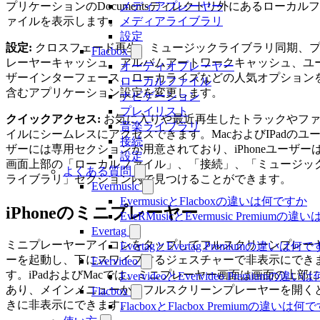
プリケーションのDocumentsディレクトリ外にあるローカルフ
メディアプレーヤー
ァイルを表示します。
メディアライブラリ
設定
設定:
クロスフェード再生、ミュージックライブラリ同期、
Flacbox
レーヤーキャッシュ、アルバムアートワークキャッシュ、ユ
オーディオプレーヤー
ザーインターフェース、ローカライズなどの人気オプション
ローカルファイル
含むアプリケーション設定を変更します。
ナビゲーション
プレイリスト
クイックアクセス:
お気に入りや最近再生したトラックやフ
音楽ライブラリ
イルにシームレスにアクセスできます。MacおよびIPadのユ
接続
ザーには専用セクションが用意されており、iPhoneユーザー
設定
画面上部の「ローカルファイル」、「接続」、「ミュージッ
よくある質問
ライブラリ」セクション内で見つけることができます。
Evermusic
EvermusicとFlacboxの違いは何ですか
iPhoneのミニプレーヤー
EveRMusicとEvermusic Premiumの
Evertag
ミニプレーヤーアイコンをタップしてフルスクリーンプレー
EvertagとEvertag Premiumの違いは何
ーを起動し、下にスワイプするジェスチャーで非表示にでき
Evervideo
す。iPadおよびMacでは、ミニプレーヤー画面は画面の上部に
EvervideoとEvervideo Premiumの
あり、メインメニューからフルスクリーンプレーヤーを開く
Flacbox
きに非表示にできます。
FlacboxとFlacbox Premiumの違いは