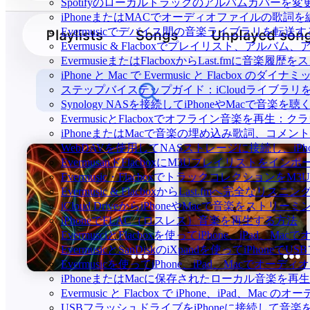
Spotifyのローカルトラックのアルバムカバー
iPhoneまたはMACでオーディオファイルの歌詞
Evermusicでデバイス間の音楽ライブラリを転
Evermusic & Flacboxでプレイリスト、
EvermusieまたはFlacboxからLast.fmに音楽
iPhone と Mac で Evermusic と Flacb
ステップバイステップガイド：iCloudライブラリをEve
Synology NASを接続してiPhoneやMacで音楽を
EvermusicとFlacboxでオフライン音楽を
iPhoneまたはMacで音楽の埋め込み歌詞、コメ
WebDAVを使用してNASストレージに接続し、iPh
EvermusanドFlacboxにM3Uプレイリストをイン
Evermusic・Flacboxでトラックコレクションを
Evermusic & FlacboxからLast.fmへ完全な
iCloud DriveからiPhoneやMacで音楽をストリ
iPhoneでFLAC（ロスレス）音楽を再生する方法
EvermusciとFlacboxを使ってiPhone、iP
EvermusicとSanDiskのiXpandを使ってiP
Evermusicを使ってiPhone、iPad、Macでオー
iPhoneまたはMacに保存されたローカル音楽を再
Evermusic と Flacbox で iPhone、iPad
USBフラッシュドライブをiPhoneに接続して音