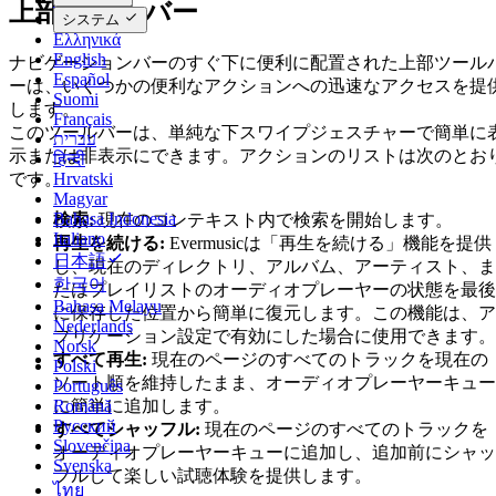
上部ツールバー
Deutsch
システム
Ελληνικά
English
ナビゲーションバーのすぐ下に便利に配置された上部ツール
Español
ーは、いくつかの便利なアクションへの迅速なアクセスを提
Suomi
します。
Français
このツールバーは、単純な下スワイプジェスチャーで簡単に
עברית
示または非表示にできます。アクションのリストは次のとお
हिन्दी
です。
Hrvatski
Magyar
Bahasa Indonesia
検索:
現在のコンテキスト内で検索を開始します。
Italiano
再生を続ける:
Evermusicは「再生を続ける」機能を提供
日本語
し、現在のディレクトリ、アルバム、アーティスト、ま
한국어
たはプレイリストのオーディオプレーヤーの状態を最後
Bahasa Melayu
に保存した位置から簡単に復元します。この機能は、ア
Nederlands
プリケーション設定で有効にした場合に使用できます。
Norsk
すべて再生:
現在のページのすべてのトラックを現在の
Polski
ソート順を維持したまま、オーディオプレーヤーキュー
Português
に簡単に追加します。
Română
Русский
すべてシャッフル:
現在のページのすべてのトラックを
Slovenčina
オーディオプレーヤーキューに追加し、追加前にシャッ
Svenska
フルして楽しい試聴体験を提供します。
ไทย