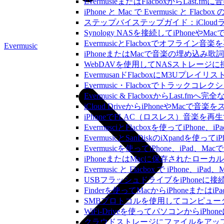
EvermusieまたはFlacboxからLas
iPhone と Mac で Evermusic 
ステップバイステップガイド：iCloudライ
Synology NASを接続してiPhoneや
EvermusicとFlacboxでオフ
Evermusic
iPhoneまたはMacで音楽の埋め込み
WebDAVを使用してNASストレージに接
EvermusanドFlacboxにM3Uプレ
Evermusic・Flacboxでトラック
Evermusic & FlacboxからLast
iCloud DriveからiPhoneやMac
iPhoneでFLAC（ロスレス）音楽を再
EvermusciとFlacboxを使ってiP
EvermusicとSanDiskのiXpand
Evermusicを使ってiPhone、iPad
iPhoneまたはMacに保存されたロー
Evermusic と Flacbox で iPho
USBフラッシュドライブをiPhone
Finderを使ってMacからiPhoneまた
SMBプロトコルを使用してコンピュータ
WiFi-Driveを使ってパソコンからi
クラウドストレージにファイルをアップロードし