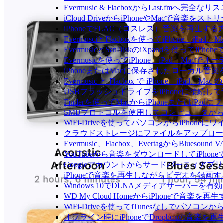
Evermusic & FlacboxからLast.fmへ
iCloud DriveからiPhoneやMacで音楽を
iPhoneでFLAC（ロスレス）音楽を再生する
EvermusciとFlacboxを使ってiPhon
EvermusicとSanDiskのiXpandを使っ
Evermusicを使ってiPhone、iPad、Ma
iPhoneまたはMacに保存されたローカル音
Evermusic と Flacbox で iPhone、i
USBフラッシュドライブをiPhoneに接続
Finderを使ってMacからiPhoneまたはiP
SMBプロトコルを使用してコンピュータからi
WiFi-Driveを使ってパソコンからiPho
クラウドストレージにファイルをアップロードしてEv
Evermusic、Flacbox、EvertagからBlu
YouTubeから音楽をダウンロードしてiPho
Googleアカウントからサードパーティアプ
iPhoneで音楽を再生しながらビデオを録画
Windows 10でDLNAメディアサーバーを有
WD My Cloud HomeからiPhoneで音楽を再
WiFi-Driveを使ってiTunesなしでパソコ
オフライン時にiPhoneでDropboxの音楽を