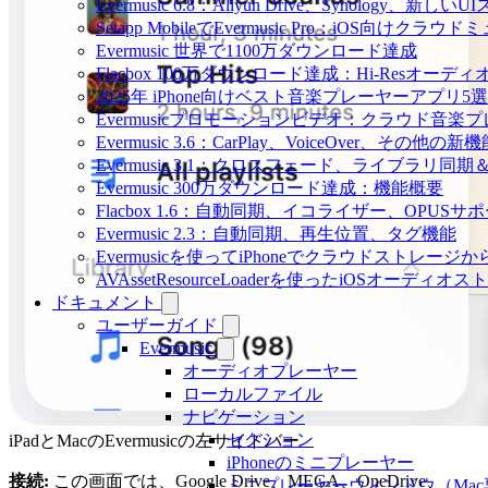
Evermusic 6.8：Aliyun Drive、Synology、新しい
Setapp MobileでEvermusic Pro：iOS向けクラ
Evermusic 世界で1100万ダウンロード達成
Flacbox 100万ダウンロード達成：Hi-Resオーディ
2025年 iPhone向けベスト音楽プレーヤーアプリ5選
Evermusicプロモーションビデオ：クラウド音楽
Evermusic 3.6：CarPlay、VoiceOver、その他の新
Evermusic 3.1：クロスフェード、ライブラリ同
Evermusic 300万ダウンロード達成：機能概要
Flacbox 1.6：自動同期、イコライザー、OPUSサ
Evermusic 2.3：自動同期、再生位置、タグ機能
Evermusicを使ってiPhoneでクラウドストレー
AVAssetResourceLoaderを使ったiOSオーディ
ドキュメント
ユーザーガイド
Evermusic
オーディオプレーヤー
ローカルファイル
ナビゲーション
セクション
iPadとMacのEvermusicの左サイドバー
iPhoneのミニプレーヤー
接続:
この画面では、Google Drive、MEGA、OneDrive、
ミニプレーヤーウィンドウ（Mac