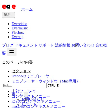
ホーム
製品
Evervideo
Evermusic
Flacbox
Evertag
ブログ
ドキュメント
サポート
法的情報
お問い合わせ
会社概
要
このページの内容
セクション
iPhoneのミニプレーヤー
ミニプレーヤーウィンドウ（Mac専用）
CTRL K
その他のアクション
上部ツールバー
ホーム
コンテキストメニュー
お問い合わせ
iOSのコンテキストメニュー
サポート
macOSのコンテキストメニュー