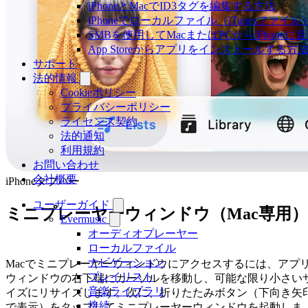
iPhoneとMacでID3タグを編集する方法
iPhoneでローカルファイル（iTunesファ
SMBを使用してMacまたはPCからiPhone
App Storeからアプリをインストールす
サポート
法的情報
Cookieポリシー
プライバシーポリシー
ライセンス契約
法的通知
利用規約
お問い合わせ
会社概要
iPhoneタブバー
ユーザーガイド
ミニプレーヤーウィンドウ（Mac専用）
Evermusic
オーディオプレーヤー
ローカルファイル
ナビゲーション
Macでミニプレーヤーウィンドウにアクセスするには、アプ
プレイリスト
ウィンドウの右下端にカーソルを移動し、可能な限り小さい
音楽ライブラリ
イズにリサイズします。次に、折りたたみボタン（下向き矢
接続
で表示）をタップしてミニプレーヤーウィンドウを起動しま