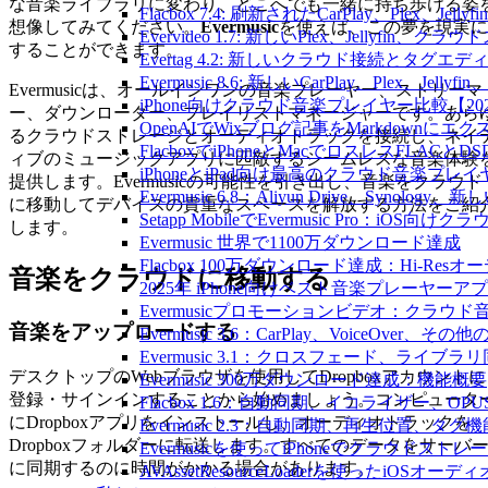
な音楽ライブラリに変わり、どこへでも一緒に持ち歩ける姿
Flacbox 7.4: 刷新されたCarPlay、Plex、Jell
想像してみてください。
Evermusic
を使えば、この夢を現実に
Evervideo 1.7: 新しいPlex、Jellyf
することができます。
Evertag 4.2: 新しいクラウド接続とタグエ
Evermusic 8.6: 新しいCarPlay、Plex、Je
Evermusicは、オールインワンの音楽プレーヤー、ストリーマ
iPhone向けクラウド音楽プレイヤー比較【20
ー、ダウンローダー、プレイリストマネージャーです。あら
OpenAIでWixブログ記事をMarkdownにエ
るクラウドストレージとオーディオトラックを接続し、ネイ
FlacboxでiPhoneとMacでロスレスFLACとD
ィブのミュージックアプリに匹敵するシームレスな音楽体験
iPhoneとiPad向け最高のクラウド音楽プレイ
提供します。Evermusicの可能性を引き出し、音楽をクラウド
Evermusic 6.8：Aliyun Drive、Synolog
に移動してデバイスの貴重なスペースを解放する方法をご紹
Setapp MobileでEvermusic Pro：iOS
します。
Evermusic 世界で1100万ダウンロード達成
Flacbox 100万ダウンロード達成：Hi-Resオ
音楽をクラウドに移動する
2025年 iPhone向けベスト音楽プレーヤーア
Evermusicプロモーションビデオ：クラウ
音楽をアップロードする
Evermusic 3.6：CarPlay、VoiceOver、そ
Evermusic 3.1：クロスフェード、ライブ
デスクトップのWebブラウザを使用してDropboxアカウントに
Evermusic 300万ダウンロード達成：機能概要
登録・サインインすることから始めましょう。コンピュータ
Flacbox 1.6：自動同期、イコライザー、OP
にDropboxアプリをインストールし、オーディオトラックを
Evermusic 2.3：自動同期、再生位置、タグ機
Dropboxフォルダーに転送します。すべてのデータをサーバ
Evermusicを使ってiPhoneでクラウド
に同期するのに時間がかかる場合があります。
AVAssetResourceLoaderを使ったiOSオ