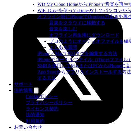
WD My Cloud HomeからiPhoneで音楽を再
WiFi-Driveを使ってiTunesなしでパソコ
オフライン時にiPhoneでDropboxの音楽を
音楽をクラウドに移動する
音楽を楽しむ
オフライン再生用にダウンロード
プロのようにオーディオファイルを編
よくある質問
iPhoneとMacでID3タグを編集する方法
iPhoneでローカルファイル（iTunesファ
SMBを使用してMacまたはPCからiPhone
App Storeからアプリをインストールす
する方法
サポート
法的情報
Cookieポリシー
プライバシーポリシー
ライセンス契約
法的通知
利用規約
お問い合わせ