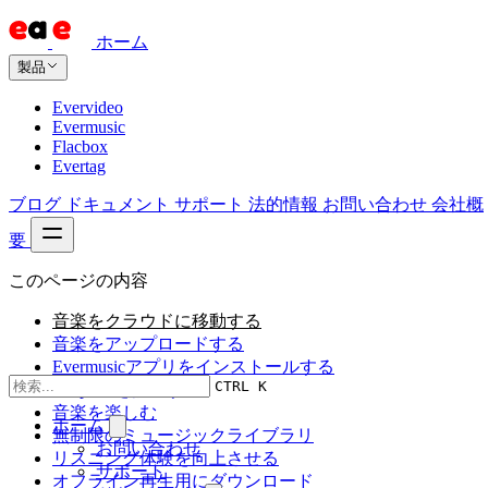
ホーム
製品
Evervideo
Evermusic
Flacbox
Evertag
ブログ
ドキュメント
サポート
法的情報
お問い合わせ
会社概
要
このページの内容
音楽をクラウドに移動する
音楽をアップロードする
Evermusicアプリをインストールする
CTRL K
Dropboxを接続する
音楽を楽しむ
ホーム
無制限のミュージックライブラリ
お問い合わせ
リスニング体験を向上させる
サポート
オフライン再生用にダウンロード