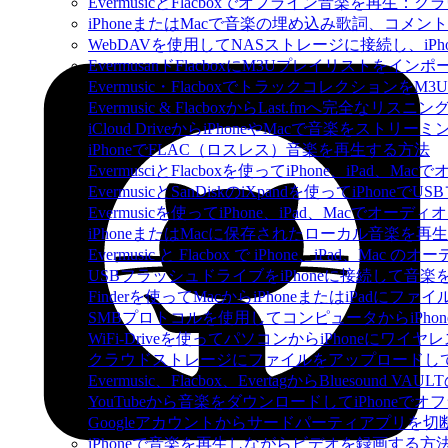
EvermusicとFlacboxでオフライン音楽を
iPhoneまたはMacで音楽の埋め込み歌詞、コメ
WebDAVを使用してNASストレージに接続し、iPh
EvermusanドFlacboxにM3Uプレイリストをイン
Evermusic・Flacboxでトラックコレクションを
Evermusic & FlacboxからLast.fmへ完全な
iCloud DriveからiPhoneやMacで音楽をストリ
iPhoneでFLAC（ロスレス）音楽を再生する方法
EvermusciとFlacboxを使ってiPhone、iP
EvermusicとSanDiskのiXpandを使ってiP
Evermusicを使ってiPhone、iPad、Macでオー
iPhoneまたはMacに保存されたローカル音楽を再
Evermusic と Flacbox で iPhone、iPad
USBフラッシュドライブをiPhoneに接続して音
Finderを使ってMacからiPhoneまたはiPadにフ
SMBプロトコルを使用してコンピュータからiPho
WiFi-Driveを使ってパソコンからiPhoneにワ
クラウドストレージにファイルをアップロードしてEverm
Evermusic、Flacbox、EvertagからBluesou
YouTubeから音楽をダウンロードしてiPhoneで
Googleアカウントからサードパーティアプリを切
iPhoneで音楽を再生しながらビデオを録画する方