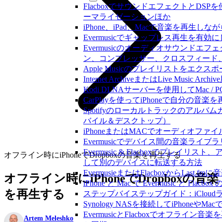
FlacboxでサウンドエフェクトとDSPを使う方法
ーマライゼーションほか
iPhone、iPad、Macで音楽を再
Evermusicでギャップレス再生を有効
Evermusicのオーディオサウンド
ン、コンプレッサー、クロスフィード
Apple Musicのプレイリストをエクスポ
Internet ArchiveまたはLive Musi
Kodi DLNAサーバーを使用してMac / PC
CarPlayを使ってiPhoneで自分の音
Spotifyのローカルトラックのアル
バイル＆デスクトップ）
iPhoneまたはMACでオーディオフ
Evermusicでデバイス間の音楽ラ
Evermusic & Flacboxでプレ
オフライン時にiPhoneでDropboxの音楽を再生する
して別のデバイスに転送する方法
EvermusieまたはFlacboxからLas
オフライン時にiPhoneでDropboxの音楽
iPhone と Mac で Evermusic 
を再生する
ステップバイステップガイド：iCloudライ
Synology NASを接続してiPhoneや
EvermusicとFlacboxでオフラ
Artem Meleshko