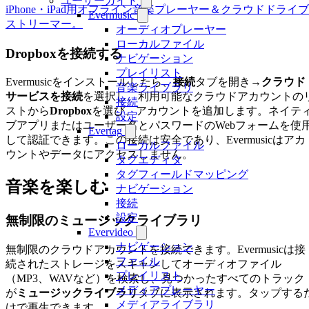
ユーザーガイド
iPhone・iPad用オフライン音楽プレーヤー＆クラウドドライブ
Evermusic
ストリーマー。
オーディオプレーヤー
ローカルファイル
Dropboxを接続する
ナビゲーション
プレイリスト
Evermusicをインストールしたら、
接続
タブを開き→
クラウド
音楽ライブラリ
サービスを接続
を選択し、利用可能なクラウドアカウントの
接続
ストから
Dropbox
を選び、アカウントを追加します。ネイテ
設定
ブアプリまたはユーザー名とパスワードのWebフォームを使
Evertag
して認証できます。この接続は安全であり、Evermusicはアカ
ローカルファイル
ウントやデータにアクセスしません。
タグエディタ
タグフィールドマッピング
音楽を楽しむ
ナビゲーション
接続
設定
無制限のミュージックライブラリ
Evervideo
ナビゲーション
無制限のクラウドアカウントを接続できます。Evermusicは接
ファイル
続されたストレージをスキャンしてオーディオファイル
プレイリスト
（MP3、WAVなど）を検索し、見つかったすべてのトラック
メディアプレーヤー
が
ミュージックライブラリ
タブに表示されます。タップする
メディアライブラリ
けで再生できます。