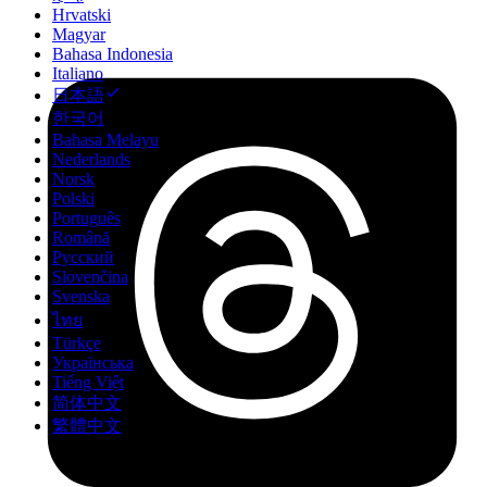
Hrvatski
Magyar
Bahasa Indonesia
Italiano
日本語
한국어
Bahasa Melayu
Nederlands
Norsk
Polski
Português
Română
Русский
Slovenčina
Svenska
ไทย
Türkçe
Українська
Tiếng Việt
简体中文
繁體中文