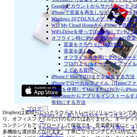
Googleアカウントからサードパーテ
iPhoneで音楽を再生しながらビデオを
Windows 10でDLNAメディアサーバ
WD My Cloud HomeからiPhoneで
WiFi-Driveを使ってiTunesなしで
オフライン時にiPhoneでDropboxの
音楽をクラウドに移動する
音楽を楽しむ
オフライン再生用にダウンロード
プロのようにオーディオファイル
よくある質問
iPhoneとMacでID3タグを編集する方法
iPhoneでローカルファイル（iTune
SMBを使用してMacまたはPCからiPh
App Storeからアプリをインスト
有効にする方法
ブログ
Dropboxは素晴らしいクラウドストレージソリューションで
Flacbox 7.6：新しいBASSオーディ
り、オフィスファイルだけのものではありません。オーディ
ー
コンテンツもアップロードして保存でき、音楽愛好家にとっ
Evermusic 8.7：本物のギャップレス
多機能な選択肢となります。丁寧にリッピングしたCDが広大
コライザー