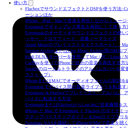
使い方
FlacboxでサウンドエフェクトとDSPを使う方法: Compr
ーションほか
iPhone、iPad、Macで音楽を再生しながらミ
Evermusicでギャップレス再生を有効にして使う方
Evermusicのオーディオサウンドエフェクト
ッサー、クロスフィード、音量ノーマライズ
Apple Musicのプレイリストをエクスポートし、Mac
Internet ArchiveまたはLive Music Archiv
Kodi DLNAサーバーを使用してMac / PC / Linux
CarPlayを使ってiPhoneで自分の音楽を再生する方
Spotifyのローカルトラックのアルバムカバー
スクトップ）
iPhoneまたはMACでオーディオファイルの歌詞
Evermusicでデバイス間の音楽ライブラリを転
Evermusic & Flacboxでプレイリスト、ア
バイスに転送する方法
EvermusieまたはFlacboxからLast.fmに音楽
iPhone と Mac で Evermusic と Flacb
ステップバイステップガイド：iCloudライブラリをEve
Synology NASを接続してiPhoneやMacで音楽を