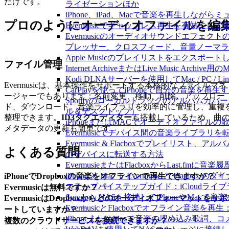
だけです。
ライゼーションほか
iPhone、iPad、Macで音楽を再生しな
プロのようにオーディオファイルを編
Evermusicでギャップレス再生を有効にして
Evermusicのオーディオサウンドエフェ
プレッサー、クロスフィード、音量ノーマラ
Apple Musicのプレイリストをエクスポートし
ファイル管理
Internet ArchiveまたはLive Music Ar
Kodi DLNAサーバーを使用してMac / PC / L
Evermusicは、基本操作をサポートする本格的なファイルマネ
CarPlayを使ってiPhoneで自分の音楽を再生
ージャーでもあります：名前変更、移動、削除、アップロー
Spotifyのローカルトラックのアルバム
ド、ダウンロード。音楽ライブラリを効率的に管理し、重複
ル＆デスクトップ）
整理できます。
ID3タグエディター
も搭載しているため、曲
iPhoneまたはMACでオーディオファイル
メタデータの更新も簡単です。
Evermusicでデバイス間の音楽ライブラ
Evermusic & Flacboxでプレイリス
よくある質問
のデバイスに転送する方法
EvermusieまたはFlacboxからLast.fm
iPhone と Mac で Evermusic と Fl
iPhoneでDropboxの音楽をオフラインで再生できますか？
ステップバイステップガイド：iCloudライブラリを
Evermusicは無料ですか？
Synology NASを接続してiPhoneやMacで
EvermusicはDropboxからどのオーディオフォーマットをサポ
EvermusicとFlacboxでオフライン
ートしていますか？
iPhoneまたはMacで音楽の埋め込み歌詞、
複数のクラウドサービスを接続できますか？