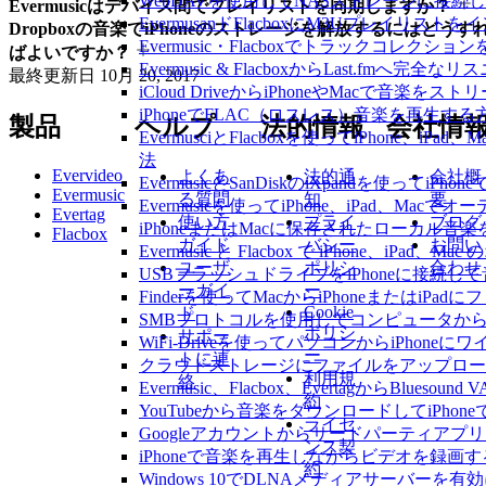
WebDAVを使用してNASストレージに接続し、
Evermusicはデバイス間でプレイリストを同期しますか？
EvermusanドFlacboxにM3Uプレイリス
Dropboxの音楽でiPhoneのストレージを解放するにはどうす
Evermusic・Flacboxでトラックコレク
ばよいですか？
Evermusic & FlacboxからLast.fmへ
最終更新日
10月 20, 2017
iCloud DriveからiPhoneやMacで音楽を
iPhoneでFLAC（ロスレス）音楽を再生する
製品
ヘルプ
法的情報
会社情
EvermusciとFlacboxを使ってiPhon
法
Evervideo
よくあ
法的通
会社概
EvermusicとSanDiskのiXpandを使っ
Evermusic
る質問
知
要
Evermusicを使ってiPhone、iPad、Ma
Evertag
使い方
プライ
ブログ
iPhoneまたはMacに保存されたローカル音
Flacbox
ガイド
バシー
お問い
Evermusic と Flacbox で iPhone、i
ユーザ
ポリシ
合わせ
USBフラッシュドライブをiPhoneに接続
ーガイ
ー
Finderを使ってMacからiPhoneまたはiP
Cookie
ド
SMBプロトコルを使用してコンピュータからi
ポリシ
サポー
WiFi-Driveを使ってパソコンからiPho
ー
トに連
クラウドストレージにファイルをアップロードしてEv
利用規
絡
Evermusic、Flacbox、EvertagからBlu
約
YouTubeから音楽をダウンロードしてiPho
ライセ
Googleアカウントからサードパーティアプ
ンス契
iPhoneで音楽を再生しながらビデオを録画
約
Windows 10でDLNAメディアサーバーを有