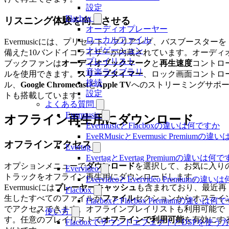
設定
Flacbox
リスニング体験を向上させる
オーディオプレーヤー
ローカルファイル
Evermusicには、プリセット、プリアンプ、バスブースターを
ナビゲーション
備えた10バンドイコライザーが内蔵されています。オーディ
プレイリスト
ブックファンは
オーディオブックマーク
と
再生速度
コントロ
音楽ライブラリ
ルを使用できます。
スリープタイマー
、ロック画面コントロ
接続
ル、
Google Chromecast
と
Apple TV
へのストリーミングサポ
設定
トも搭載しています。
よくある質問
Evermusic
オフライン再生用にダウンロード
EvermusicとFlacboxの違いは何ですか
EveRMusicとEvermusic Premiumの
オフラインアクセス
Evertag
EvertagとEvertag Premiumの違いは何
オプションメニューで
ダウンロード
を選択して、お気に入り
Evervideo
トラックをオフライン再生用にダウンロードします。
EvervideoとEvervideo Premiumの
Evermusicには
プレーヤーキャッシュ
も含まれており、最近再
Flacbox
生したすべてのファイルが
ファイル
セクションからオフライ
FlacboxとFlacbox Premiumの違いは
でアクセスできます。オフラインプレイリストも利用可能で
使い方
す。任意のプレイリストで
オフラインで利用可能
を有効にす
FlacboxでサウンドエフェクトとDSPを使う方法: Co