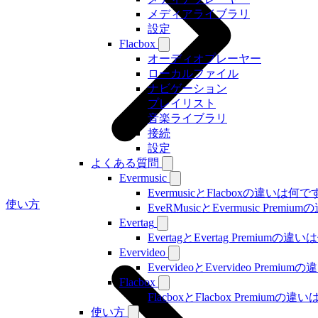
メディアライブラリ
設定
Flacbox
オーディオプレーヤー
ローカルファイル
ナビゲーション
プレイリスト
音楽ライブラリ
接続
設定
よくある質問
Evermusic
EvermusicとFlacboxの違いは何
使い方
EveRMusicとEvermusic Prem
Evertag
EvertagとEvertag Premiumの
Evervideo
EvervideoとEvervideo Prem
Flacbox
FlacboxとFlacbox Premium
使い方