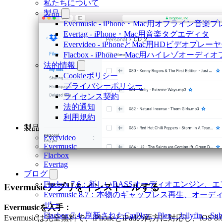
私たちについて
製品
Evermusic - iPhone・Mac用オフライン音
Evertag - iPhone・Mac用音楽タグエディタ
Evervideo - iPhoneとMac用HDビデオプレー
Flacbox - iPhone・Mac用ハイレゾオーデ
法的情報
Cookieポリシー
プライバシーポリシー
ライセンス契約
法的通知
利用規約
製品
Evervideo
Evermusic
Flacbox
Evertag
ブログ
Flacbox 7.6：新しいBASSオーディオエン
Evermusicアプリをインストールする
Evermusic 8.7：本物のギャップレス再生
ザー
Evermusicを入手：
Flacbox 7.4: 刷新されたCarPlay、Plex、Jellyfin
Evermusicは完全無料で、iPhoneとiPadの両方に対応し、iOS 8.