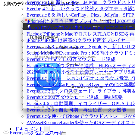
Evervideo 1.7: 新しいPlex、Jellyfin、ク
以降のデバイスと互換性があります。
Evertag 4.2: 新しいクラウド接続とタグエディタ
Evermusic 8.6: 新しいCarPlay、Plex、Jellyfi
iPhone向けクラウド音楽プレイヤー比較【2026年
OpenAIでWixブログ記事をMarkdownにエクスポー
FlacboxでiPhoneとMacでロスレスFLACとDSDを
iPhoneとiPad向け最高のクラウド音楽プレイヤー
Evermusic 6.8：Aliyun Drive、Synology、新しい
Setapp MobileでEvermusic Pro：iOS向けクラ
Evermusic 世界で1100万ダウンロード達成
Flacbox 100万ダウンロード達成：Hi-Resオーディ
2025年 iPhone向けベスト音楽プレーヤーアプリ5選
Evermusicプロモーションビデオ：クラウド音楽
Evermusic 3.6：CarPlay、VoiceOver、その他の新
Evermusic 3.1：クロスフェード、ライブラリ同
Evermusic 300万ダウンロード達成：機能概要
Flacbox 1.6：自動同期、イコライザー、OPUSサ
Evermusic 2.3：自動同期、再生位置、タグ機能
Evermusicを使ってiPhoneでクラウドストレー
AVAssetResourceLoaderを使ったiOSオーディ
ドキュメント
Evermusicをダウンロード