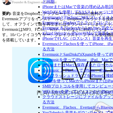
と同期
Founder & Engineer at Everappz
iPhoneまたはMacで音楽の埋め込み
WebDAVを使用してNASストレージに接
要約:
音楽をDropboxにアップロードし、iPhoneに無料の
EvermusanドFlacboxにM3Uプレ
Evermusicアプリをインストールし、Dropboxアカウントを接
Evermusic・Flacboxでトラック
して、オフラインで曲を再生またはダウンロードしましょう
Evermusic & FlacboxからLast
EvermusicはMP3、FLAC、WAV、AACなどに対応していま
iCloud DriveからiPhoneやMac
す。10バンドイコライザー、プレイリスト、ファイル管理機
iPhoneでFLAC（ロスレス）音楽を再
を搭載しています。
EvermusciとFlacboxを使ってiP
る方法
EvermusicとSanDiskのiXpand
Evermusicを使ってiPhone、iPad
iPhoneまたはMacに保存されたロー
Evermusic と Flacbox で iPho
USBフラッシュドライブをiPhone
Finderを使ってMacからiPhoneまた
SMBプロトコルを使用してコンピュータ
WiFi-Driveを使ってパソコンからi
クラウドストレージにファイルをアップロードし
る方法
Evermusic、Flacbox、Evertagか
YouTubeから音楽をダウンロードしてi