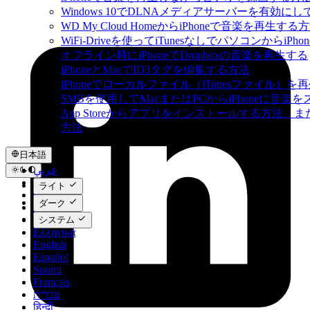
Windows 10でDLNAメディアサーバーを有効にし
WD My Cloud HomeからiPhoneで音楽を再生する
WiFi-Driveを使ってiTunesなしでパソコンから
オフライン時にiPhoneでDropboxの音楽を再生する
iPhoneとMacでID3タグを編集する方法
iPhoneでローカルファイル（iTunesファイル）
SMBを使用してMacまたはPCからiPhoneに音楽
App Storeからアプリをインストールする方
方法
日本語
عربي
Català
ライト
Čeština
ダーク
Dansk
Deutsch
システム
Ελληνικά
English
Español
Suomi
Français
עברית
हिन्दी