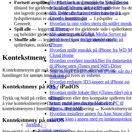
Hvordan laste ned musikk fra YouTube og
Fortsett avspilling
— Flacbox kan gjenopprette lydspillerens
lytte til offline musikk på iPhone
tilstand for gjeldende katalog, album, artist eller spilleliste fra d
Slik kobler du fra en tredjepartsapp fra
sist lagrede posisjonen. Dette alternativet vises bare hvis Lagre
Google-kontoen din
lydspillerstatus er aktivert i Innstillinger → Lydspiller →
Hvordan ta opp video mens du spiller musi
Generelt.
på iPhone
Spill alle
— legger til hvert spor fra gjeldende side i spillerkøen
Slik aktiverer du DLNA Media Server på
og beholder gjeldende sorteringsrekkefølge.
Windows 10 og spiller musikken din på
Shuffle alle
— legger til hvert spor fra gjeldende side i
iPhone
spillerkøen, stokket.
Hvordan spille musikk på iPhone fra WD 
Cloud Home
Kontekstmeny
Hvordan overføre musikkfiler fra datamaski
til iPhone uten iTunes med WiFi-Drive
Kontekstmenyen gir rask tilgang til ytterligere alternativer og
Spill musikk fra Dropbox på iPhone når du 
handlinger for sømløs interaksjon på tvers av enheter.
frakoblet
Hvordan redigere ID3-tagger på iPhone og
Kontekstmeny på iOS / iPadOS
Mac
Hvordan spille lokale filer (iTunes-filer) på 
iPhone
Trykk og hold på celler, minispilleren eller den kompakte spilleren for
Strøm musikken din fra Mac eller PC til
å vise kontekstmenyen. Du kan endre presentasjonsstilen for
iPhone med SMB
kontekstmenyen i Innstillinger → Personalisering → Kontekstmenysti
Hvordan installere appen fra App Store eller
aktivere kjøp i appen med en innløsningsko
Kontekstmeny på macOS
Juridisk
Juridisk merknad
Høyreklikk på celler, minispilleren eller den kompakte spilleren for å