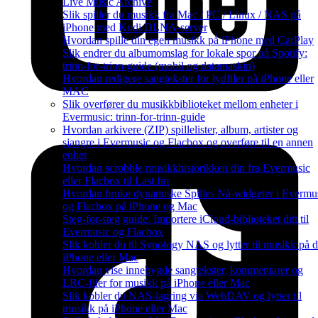
Live Music Archive
Slik spiller du musikk fra Mac / PC / Linux / NAS på
iPhone med Kodi DLNA-server
Hvordan spille din egen musikk på iPhone med CarPlay
Slik endrer du albumomslag for lokale spor på Spotify:
trinn-for-trinn-guide (mobil og datamaskin)
Hvordan redigere sangtekster for lydfiler på iPhone eller
MAC
Slik overfører du musikkbiblioteket mellom enheter i
Evermusic: trinn-for-trinn-guide
Hvordan arkivere (ZIP) spillelister, album, artister og
sjangre i Evermusic og Flacbox og overføre til en annen
enhet
Hvordan scrobble musikkhistorikken din fra Evermusic
eller Flacbox til Last.fm
Hvordan bruke dynamiske Spilles Nå-widgeter i Evermu
og Flacbox på iPhone og Mac
Steg-for-steg guide: Importere iCloud-biblioteket ditt til
Evermusic og Flacbox
Slik kobler du til Synology NAS og lytter til musikk på d
iPhone eller Mac
Hvordan vise innebygde sangtekster, kommentarer og
LRC-filer for musikk på iPhone eller Mac
Slik kobler du NAS-lagring via WebDAV og lytter til
musikk på iPhone eller Mac