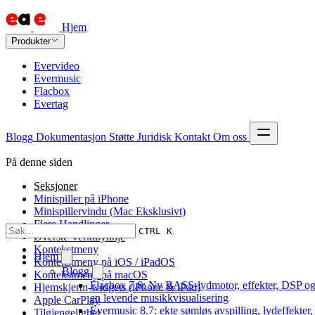
Hjem
Produkter
Evervideo
Evermusic
Flacbox
Evertag
Blogg
Dokumentasjon
Støtte
Juridisk
Kontakt
Om oss
På denne siden
Seksjoner
Minispiller på iPhone
Minispillervindu (Mac Eksklusivt)
Flere Handlinger
CTRL K
Øverste Verktøylinje
Kontekstmeny
Hjem
Kontekstmeny på iOS / iPadOS
Blogg
Kontekstmeny på macOS
Flacbox 7.6: Ny BASS-lydmotor, effekter, DSP o
Hjemskjerm-widgets (iPhone & iPad)
en levende musikkvisualisering
Apple CarPlay
Evermusic 8.7: ekte sømløs avspilling, lydeffekter,
Tilgjengelighet