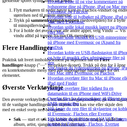
gjeldende sporet synlig mens du jobber.
Hvordan legge til og vise kommentarer på
lydsporene dine på iPhone, iPad og Mac me
Flytt markøren til nedre høyre kant av Flacbox-vinduet og endr
Evermusic og Flacbox
størrelsen ned til minste størrelse.
Hvordan lytte til lydbøker på iPhone, iPad o
Trykk på
sammenleggingsknappen
(nedoverpilen) for å bytte
Mac med Evermusic
til minispillervinduet.
Hvordan spille lokal musikk lagret pa iPhon
For å holde det øverst over alle andre apper, velg Vindu → Vis
eller Mac
vindu alltid på toppen fra macOS-menylinjen.
Hvordan spille musikk fra USB-minnepinne
på iPhone med Evermusic og iXpand fra
Flere Handlinger
SanDisk
Hvordan koble en USB-flashstasjon til iPho
og lytte til musikk eller administrere filer på
Praktisk talt hvert innholdselement på skjermen har en
Flere
den
handlinger
-knapp ("⋯" tre-prikker-ikonet). Trykk på den for å åpne
Slik bruker du lydequalizeren på iPhone, iP
en kontekstsensitiv meny med alle tilgjengelige handlinger for det
eller Mac med Evermusic og Flacbox
elementet.
Hvordan overføre filer fra Mac til iPhone ell
iPad med Finder
Øverste Verktøylinje
Hvordan overføre filer trådløst fra en
datamaskin til en iPhone med WiFi-Drive
Overfør filer fra datamaskinen til iPhone me
Den øverste verktøylinjen, rett under navigasjonslinjen, gir rask tilgan
SMB-protokollen
til de vanligste handlingene per skjerm. Du kan vise eller skjule den
Slik laster du opp filer til skylagring og kobl
med en enkel sveip ned-bevegelse.
til Evermusic, Flacbox eller Evertag
Slik kobler du til Bluesound VAULTs intern
Søk
— start et søk i gjeldende skjermbilde (mappe, spilleliste,
lagring fra Evermusic, Flacbox, Evertag
album, artist, sjanger, bibliotek eller kø).