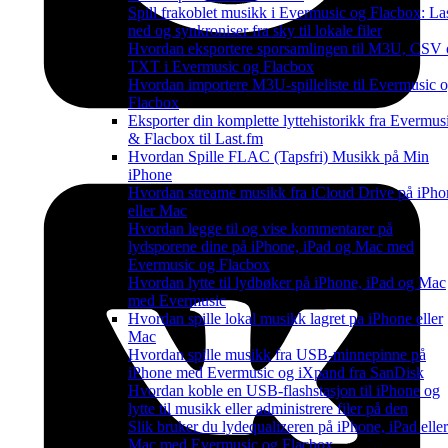
Spill frakoblet musikk i Evermusic og Flacbox: La
ned og synkroniser fra sky til lokale filer
Hvordan eksportere sporsamlingen til M3U, CSV
TXT i Evermusic og Flacbox
Hvordan importere M3U-spilleliste til Evermusic 
Flacbox
Eksporter din komplette lyttehistorikk fra Evermus
& Flacbox til Last.fm
Hvordan Spille FLAC (Tapsfri) Musikk på Min
iPhone
Hvordan streame musikk fra iCloud Drive på iPho
eller Mac
Hvordan legge til og vise kommentarer på
lydsporene dine på iPhone, iPad og Mac med
Evermusic og Flacbox
Hvordan lytte til lydbøker på iPhone, iPad og Mac
med Evermusic
Hvordan spille lokal musikk lagret pa iPhone eller
Mac
Hvordan spille musikk fra USB-minnepinne på
iPhone med Evermusic og iXpand fra SanDisk
Hvordan koble en USB-flashstasjon til iPhone og
lytte til musikk eller administrere filer på den
Slik bruker du lydequalizeren på iPhone, iPad eller
Mac med Evermusic og Flacbox