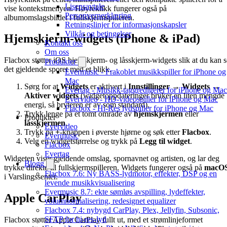
Lisensavtale
vise kontekstmenyen. Høyreklikk fungerer også på
Personvernerklæring
albumomslagsbildet i fullskjermspilleren.
Retningslinjer for informasjonskapsler
Vilkår og betingelser
Hjemskjerm-widgets (iPhone & iPad)
Kontakt oss
Om oss
Flacbox støtter iOS hjemskjerm- og låsskjerm-widgets slik at du kan s
Produkter
det gjeldende sporet med et blikk.
Evermusic - Frakoblet musikkspiller for iPhone og
Mac
Sørg for at
Widgets
er aktivert i
Innstillinger → Widgets →
Evertag - Musikk-taggredigerer for iPhone og Mac
Aktiver widgets
(widgetoppdateringer bruker en liten mengde
Evervideo - HD-videospiller for iPhone og Mac
energi, så bryteren er av som standard).
Flacbox - Hi-Res lydspiller for iPhone og Mac
Trykk lenge på et tomt område av
hjemskjermen
eller
Produkter
låsskjermen
.
Evervideo
Trykk på
+
-knappen i øverste hjørne og søk etter
Flacbox
.
Evermusic
Velg en widgetstørrelse og trykk på
Legg til widget
.
Flacbox
Evertag
Widgeten viser gjeldende omslag, spornavnet og artisten, og lar deg
Blogg
trykke direkte til fullskjermspilleren. Widgets fungerer også på
macO
Flacbox 7.6: Ny BASS-lydmotor, effekter, DSP og en
i Varslingssenter.
levende musikkvisualisering
Evermusic 8.7: ekte sømløs avspilling, lydeffekter,
Apple CarPlay
volumnormalisering, redesignet equalizer
Flacbox 7.4: nybygd CarPlay, Plex, Jellyfin, Subsonic,
SFTP for hi-res-lyd
Flacbox støtter Apple CarPlay fullt ut, med et strømlinjeformet