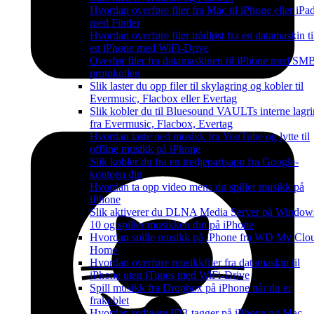
Hvordan overføre filer fra Mac til iPhone eller iPa
med Finder
Hvordan overføre filer trådløst fra en datamaskin ti
en iPhone med WiFi-Drive
Overfør filer fra datamaskinen til iPhone med SM
protokollen
Slik laster du opp filer til skylagring og kobler til
Evermusic, Flacbox eller Evertag
Slik kobler du til Bluesound VAULTs interne lagr
fra Evermusic, Flacbox, Evertag
Hvordan laste ned musikk fra YouTube og lytte til
offline musikk på iPhone
Slik kobler du fra en tredjepartsapp fra Google-
kontoen din
Hvordan ta opp video mens du spiller musikk på
iPhone
Slik aktiverer du DLNA Media Server på Window
10 og spiller musikken din på iPhone
Hvordan spille musikk på iPhone fra WD My Clo
Home
Hvordan overføre musikkfiler fra datamaskin til
iPhone uten iTunes med WiFi-Drive
Spill musikk fra Dropbox på iPhone når du er
frakoblet
Hvordan redigere ID3-tagger på iPhone og Mac