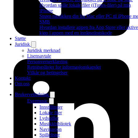
Hvordan spille lokale filer (iTunes-filer) på min
iPhone
Strøm musikken din fra Mac eller PC til iPhone m
SMB
Hvordan installere appen fra App Store eller aktive
kjøp i appen med en innløsningskode
Støtte
Juridisk
Juridisk merknad
Lisensavtale
Personvernerklæring
Retningslinjer for informasjonskapsler
Vilkår og betingelser
Kontakt
Om oss
Brukerveiledning
Evermusic
Innstillinger
Lokale filer
Lydspiller
Musikkbibliotek
Navigasjon
Spillelister