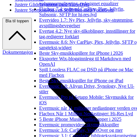
volumnormalisering, redesignet equalizer
Justere Glidebryterene med VoiceOver
Flacbox 7.4: nybygd CarPlay, Plex, Jellyfin,
Justere Sporposisjon i en Spilleliste med VoiceOver
Subsonic, SFTP for hi-res-lyd
Evervideo 1.7: Ny Plex, Jellyfin, sky-strømming,
Bla til toppen
avspillingsbevegelser
Evertag 4.2: Nye sky-tilkoblinger, innstillinger for
tag-redigerer forklart
Evermusic 8.6: Ny CarPlay, Plex, Jellyfin, SFTP 
sangtekst-widget
Dokumentasjon
Beste Sky-musikkspillere for iPhone i 2026
Eksporter Wix-blogginnlegg til Markdown med
OpenAI
Spill Lossless FLAC og DSD på iPhone og Mac
med Flacbox
Beste Sky-musikkspiller for iPhone og iPad
Evermusic 6.8: Aliyun Drive, Synology, Nye UI-
stiler
Evermusic Pro på Setapp Mobile: Skymusikk for
iOS
Evermusic når 11 millioner nedlastinger verden ov
Flacbox Når 1 Million Nedlastinger: Hi-Res Lyd
5 Beste iPhone Musikkspiller-apper i 2025
Evermusic promovideo: skymusikkspiller
Evermusic 3.6: CarPlay, VoiceOver og mer
Evermusic 3.1: Crossfade, biblioteksynkronisering