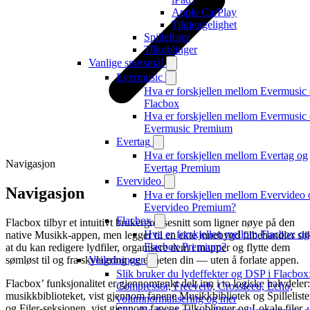
Apple CarPlay
Tilgjengelighet
Spillelister
Tilkoblinger
Vanlige spørsmål
Evermusic
Hva er forskjellen mellom Evermusic
Flacbox
Hva er forskjellen mellom Evermusic
Evermusic Premium
Evertag
Hva er forskjellen mellom Evertag og
Navigasjon
Evertag Premium
Evervideo
Navigasjon
Hva er forskjellen mellom Evervideo 
Evervideo Premium?
Flacbox
Flacbox tilbyr et intuitivt brukergrensesnitt som ligner nøye på den
Hva er forskjellen mellom Flacbox og
native Musikk-appen, men legger til en ekte innebygd filbehandler sli
Flacbox Premium?
at du kan redigere lydfiler, organisere dem i mapper og flytte dem
sømløst til og fra skylagring og enheten din — uten å forlate appen.
Veiledninger
Slik bruker du lydeffekter og DSP i Flacbox
Flacbox’ funksjonalitet er gjennomtenkt delt inn i to logiske halvdeler:
Compressor, Freeverb, Crossfeed, Echo,
musikkbiblioteket, vist gjennom fanene Musikkbibliotek og Spilleliste
volumnormalisering og mer
og Filer-seksjonen, vist gjennom fanene Tilkoblinger og Lokale filer.