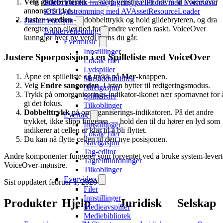
Velg glidebryteren
— sveip venstre eller høyre til VoiceOver
Strøm musikk fra skylagring på iPhone med Evermusic
annonserer den.
iOS Lydstrømming med AVAssetResourceLoader
Juster verdien
— dobbelttrykk og hold glidebryteren, og dra
Dokumentasjon
deretter opp eller ned for å endre verdien raskt. VoiceOver
Brukerveiledning
kunngjør hver ny verdi mens du går.
Evermusic
Innstillinger
Justere Sporposisjon i en Spilleliste med VoiceOver
Lokale filer
Lydspiller
Åpne en spilleliste og trykk på
Mer
-knappen.
Musikkbibliotek
Velg
Endre sangorden
. Listen bytter til redigeringsmodus.
Navigasjon
Trykk på omorganiserings-indikator-ikonet nær spornavnet for 
Spillelister
gi det fokus.
Tilkoblinger
Dobbelttrykk
på omorganiserings-indikatoren. På det andre
Evertag
trykket, ikke slipp fingeren — hold den til du hører en lyd som
Innstillinger
indikerer at cellen er klar til å bli flyttet.
Lokale filer
Du kan nå flytte cellen til den nye posisjonen.
Navigasjon
Tag-editor
Andre komponenter fungerer som forventet ved å bruke system-levert
Tagfelttilordninger
VoiceOver-mønstre.
Tilkoblinger
Evervideo
Sist oppdatert
februar 1, 2020
Filer
Innstillinger
Produkter
Hjelp
Juridisk
Selskap
Medieavspiller
Mediebibliotek