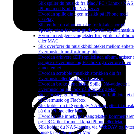
Slik spiller du musikk fra Mac / PC / Linux / NAS
iPhone med Kodi DLNA-server
Hvordan spille din egen musikk på iPhone med
CarPlay
Slik endrer du albumomslag for lokale spor på
Spotify: trinn-for-trinn-guide (mobil og datamaskin
Hvordan redigere sangtekster for lydfiler på iPhon
eller MAC
Slik overfører du musikkbiblioteket mellom enheter
Evermusic: trinn-for-trinn-guide
Hvordan arkivere (ZIP) spillelister, album, artister 
sjangre i Evermusic og Flacbox og overføre til en
annen enhet
Hvordan scrobble musikkhistorikken din fra
Evermusic eller Flacbox til Last.fm
Hvordan bruke dynamiske Spilles Nå-widgeter i
Evermusic og Flacbox på iPhone og Mac
Steg-for-steg guide: Importere iCloud-biblioteket di
til Evermusic og Flacbox
Slik kobler du til Synology NAS og lytter til musi
på din iPhone eller Mac
Hvordan vise innebygde sangtekster, kommentarer
og LRC-filer for musikk på iPhone eller Mac
Slik kobler du NAS-lagring via WebDAV og lytter 
musikk på iPhone eller Mac