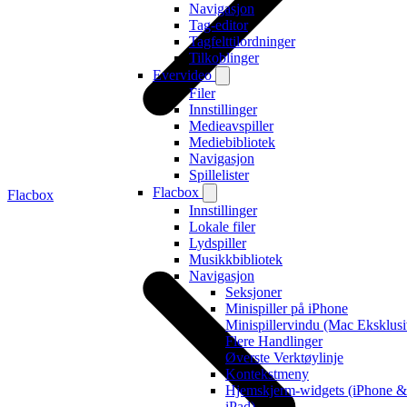
Navigasjon
Tag-editor
Tagfelttilordninger
Tilkoblinger
Evervideo
Filer
Innstillinger
Medieavspiller
Mediebibliotek
Navigasjon
Spillelister
Flacbox
Flacbox
Innstillinger
Lokale filer
Lydspiller
Musikkbibliotek
Navigasjon
Seksjoner
Minispiller på iPhone
Minispillervindu (Mac Eksklusi
Flere Handlinger
Øverste Verktøylinje
Kontekstmeny
Hjemskjerm-widgets (iPhone &
iPad)