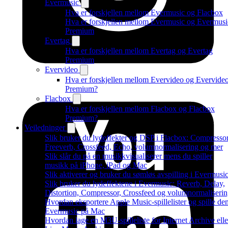
Evermusic
Hva er forskjellen mellom Evermusic og Flacbox
Hva er forskjellen mellom Evermusic og Evermusi
Premium
Evertag
Hva er forskjellen mellom Evertag og Evertag
Premium
Evervideo
Hva er forskjellen mellom Evervideo og Evervide
Premium?
Flacbox
Hva er forskjellen mellom Flacbox og Flacbox
Premium?
Veiledninger
Slik bruker du lydeffekter og DSP i Flacbox: Compressor
Freeverb, Crossfeed, Echo, volumnormalisering og mer
Slik slår du på en musikkvisualiserer mens du spiller
musikk på iPhone, iPad og Mac
Slik aktiverer og bruker du sømløs avspilling i Evermusi
Slik bruker du lydeffektene i Evermusic: Reverb, Delay,
Distortion, Compressor, Crossfeed og volumnormaliseri
Hvordan eksportere Apple Music-spillelister og spille de
Evermusic på Mac
Hvordan lage en M3U-spilleliste for Internet Archive elle