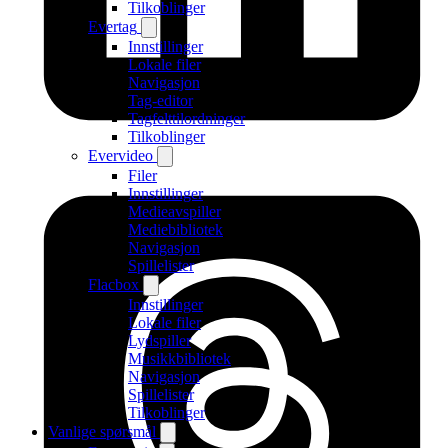
Tilkoblinger
Evertag
Innstillinger
Lokale filer
Navigasjon
Tag-editor
Tagfelttilordninger
Tilkoblinger
Evervideo
Filer
Innstillinger
Medieavspiller
Mediebibliotek
Navigasjon
Spillelister
Flacbox
Innstillinger
Lokale filer
Lydspiller
Musikkbibliotek
Navigasjon
Spillelister
Tilkoblinger
Vanlige spørsmål