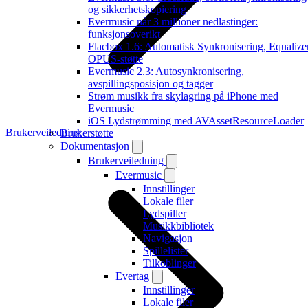
og sikkerhetskopiering
Evermusic når 3 millioner nedlastinger:
funksjonsoverikt
Flacbox 1.6: Automatisk Synkronisering, Equalizer
OPUS-støtte
Evermusic 2.3: Autosynkronisering,
avspillingsposisjon og tagger
Strøm musikk fra skylagring på iPhone med
Evermusic
iOS Lydstrømming med AVAssetResourceLoader
Brukerveiledning
Brukerstøtte
Dokumentasjon
Brukerveiledning
Evermusic
Innstillinger
Lokale filer
Lydspiller
Musikkbibliotek
Navigasjon
Spillelister
Tilkoblinger
Evertag
Innstillinger
Lokale filer