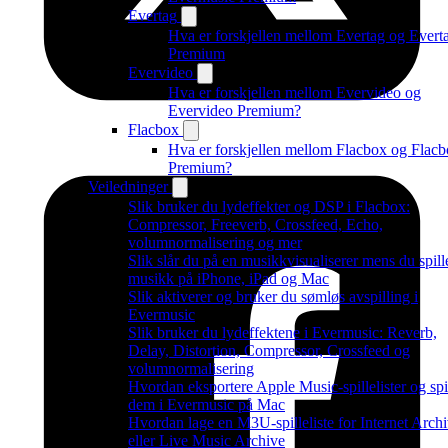
Evertag
Hva er forskjellen mellom Evertag og Evert
Premium
Evervideo
Hva er forskjellen mellom Evervideo og
Evervideo Premium?
Flacbox
Hva er forskjellen mellom Flacbox og Flac
Premium?
Veiledninger
Slik bruker du lydeffekter og DSP i Flacbox:
Compressor, Freeverb, Crossfeed, Echo,
volumnormalisering og mer
Slik slår du på en musikkvisualiserer mens du spill
musikk på iPhone, iPad og Mac
Slik aktiverer og bruker du sømløs avspilling i
Evermusic
Slik bruker du lydeffektene i Evermusic: Reverb,
Delay, Distortion, Compressor, Crossfeed og
volumnormalisering
Hvordan eksportere Apple Music-spillelister og spi
dem i Evermusic på Mac
Hvordan lage en M3U-spilleliste for Internet Arch
eller Live Music Archive