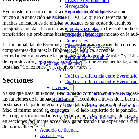
Listas de reproducción
Navegación
Evermusic ofrece una interfaz de usuario intuitiva que se asemeja
Reproductor Multimedia
mucho a la aplicación de Música nativa. Lo que lo diferencia de
Flacbox
muchas aplicaciones de música populares es su gestor de archivos
Ajustes
integrado, que da a los usuarios el poder de editar archivos de audio y
Archivos Locales
transferirlos sin problemas hacia y desde el almacenamiento en la nub
Biblioteca Musical
Conexiones
La funcionalidad de Evermusic está cuidadosamente dividida en dos
Listas de Reproducción
componentes distintos: la Biblioteca de Música, accesible
Navegación
cómodamente a través de las pestañas “Biblioteca de Música” y “List
Reproductor de Audio
de reproducción”, y la sección de Archivos, que se encuentra bajo las
Preguntas frecuentes
pestañas “Conexiones” y “Archivos locales”.
Evermusic
Cuál es la diferencia entre Evermusic
Secciones
Cuál es la diferencia entre Evermusi
Evertag
Ya sea que uses un iPhone, iPad o modo compacto en un Mac, todas
Cuál es la diferencia entre Evertag y
las funciones de la app son fácilmente accesibles a través de la barra d
Evervideo
pestañas en la parte inferior de la pantalla. Para usuarios de iPad y
¿Cuál es la diferencia entre Evervid
Mac, el mismo menú se encuentra en el lado izquierdo de la pantalla.
Flacbox
Esta organización cuidadosa categoriza todas las funciones de la app
¿Cuál es la diferencia entre Flacbox
en secciones fácilmente accesibles, garantizando una experiencia fácil
Legal
de usar y eficiente.
Acuerdo de licencia
Aviso Legal