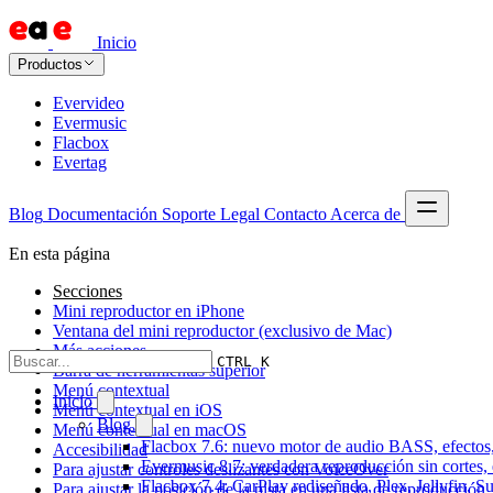
Inicio
Productos
Evervideo
Evermusic
Flacbox
Evertag
Blog
Documentación
Soporte
Legal
Contacto
Acerca de
En esta página
Secciones
Mini reproductor en iPhone
Ventana del mini reproductor (exclusivo de Mac)
Más acciones
CTRL K
Barra de herramientas superior
Menú contextual
Inicio
Menú contextual en iOS
Blog
Menú contextual en macOS
Flacbox 7.6: nuevo motor de audio BASS, efectos,
Accesibilidad
Evermusic 8.7: verdadera reproducción sin cortes,
Para ajustar controles deslizantes con VoiceOver
Flacbox 7.4: CarPlay rediseñado, Plex, Jellyfin, 
Para ajustar la posición de la pista en una lista de reproducción