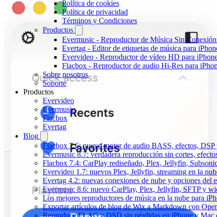
Política de cookies
Política de privacidad
Términos y Condiciones
Productos
Evermusic - Reproductor de Música Sin Conexión
Evertag - Editor de etiquetas de música para iPho
Evervideo - Reproductor de vídeo HD para iPhon
Flacbox - Reproductor de audio Hi-Res para iPho
Sobre nosotros
Soporte
Productos
Evervideo
Evermusic
Flacbox
Evertag
Blog
Flacbox 7.6: nuevo motor de audio BASS, efectos, DSP y
Evermusic 8.7: verdadera reproducción sin cortes, efect
Flacbox 7.4: CarPlay rediseñado, Plex, Jellyfin, Subson
Evervideo 1.7: nuevos Plex, Jellyfin, streaming en la nu
Evertag 4.2: nuevas conexiones de nube y opciones del ed
Evermusic 8.6: nuevo CarPlay, Plex, Jellyfin, SFTP y wid
Los mejores reproductores de música en la nube para iP
Exportar artículos de blog de Wix a Markdown con Ope
Reproduce FLAC y DSD sin pérdidas en iPhone y Mac 