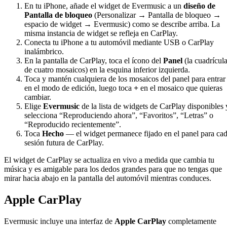
En tu iPhone, añade el widget de Evermusic a un
diseño de
Pantalla de bloqueo
(Personalizar → Pantalla de bloqueo →
espacio de widget → Evermusic) como se describe arriba. La
misma instancia de widget se refleja en CarPlay.
Conecta tu iPhone a tu automóvil mediante USB o CarPlay
inalámbrico.
En la pantalla de CarPlay, toca el ícono del
Panel
(la cuadrícul
de cuatro mosaicos) en la esquina inferior izquierda.
Toca y mantén cualquiera de los mosaicos del panel para entrar
en el modo de edición, luego toca
+
en el mosaico que quieras
cambiar.
Elige
Evermusic
de la lista de widgets de CarPlay disponibles 
selecciona “Reproduciendo ahora”, “Favoritos”, “Letras” o
“Reproducido recientemente”.
Toca
Hecho
— el widget permanece fijado en el panel para ca
sesión futura de CarPlay.
El widget de CarPlay se actualiza en vivo a medida que cambia tu
música y es amigable para los dedos grandes para que no tengas que
mirar hacia abajo en la pantalla del automóvil mientras conduces.
Apple CarPlay
Evermusic incluye una interfaz de
Apple CarPlay
completamente