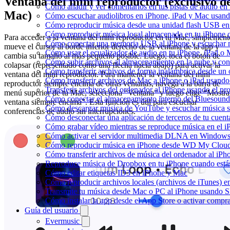
Ventana del mini reproductor (exclusivo d
Cómo añadir y ver comentarios en tus pistas de audio e
Mac)
Cómo escuchar audiolibros en iPhone, iPad y Mac usan
Cómo reproducir música desde una unidad flash USB e
Cómo reproducir música local almacenada en tu iPhone
Para acceder a la ventana del mini reproductor en tu Mac, simplement
Cómo conectar una memoria USB al iPhone y escuchar mús
mueve el cursor al borde inferior derecho de la ventana de la app y
Cómo usar el ecualizador de audio en tu iPhone, iPad o
cambia su tamaño al más pequeño posible. Luego, toca el botón de
Cómo subir archivos al almacenamiento en la nube y con
colapsar (representado como una flecha hacia abajo) para activar la
Cómo transferir archivos de forma inalámbrica desde un
ventana del mini reproductor. Para mantener la ventana del mini
Cómo transferir archivos de Mac a iPhone o iPad usando
reproductor siempre encima de otras ventanas, navega a la barra de
Transferir archivos del ordenador al iPhone usando el p
menú superior de tu Mac, selecciona “Ventana” y luego elige “Mostra
Cómo conectar el almacenamiento interno del Bluesou
ventana siempre encima”. Esta función es útil para escuchar
Cómo descargar música de YouTube y escuchar música s
conferencias de audio sin interrupciones.
Cómo desconectar una aplicación de terceros de tu cuen
Cómo grabar vídeo mientras se reproduce música en el i
Cómo activar el servidor multimedia DLNA en Windows 
Cómo reproducir música en iPhone desde WD My Clo
Cómo transferir archivos de música del ordenador al iP
Reproduce música de Dropbox en tu iPhone cuando estás
Cómo editar etiquetas ID3 en iPhone y Mac
Cómo reproducir archivos locales (archivos de iTunes) e
Transmite tu música desde Mac o PC al iPhone usando
Cómo instalar la app desde el App Store o activar compr
Guía del usuario
Evermusic