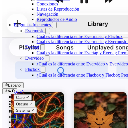
Conexiones
Listas de Reproducción
Navegación
Reproductor de Audio
Preguntas frecuentes
Evermusic
Cuál es la diferencia entre Evermusic y Flacbox
Cuál es la diferencia entre Evermusic y Evermusi
Evertag
Cuál es la diferencia entre Evertag y Evertag Pre
Evervideo
¿Cuál es la diferencia entre Evervideo y Evervid
Flacbox
¿Cuál es la diferencia entre Flacbox y Flacbox P
Español
عربي
Català
Claro
Čeština
Oscuro
Dansk
Sistema
Deutsch
Ελληνικά
English
Español