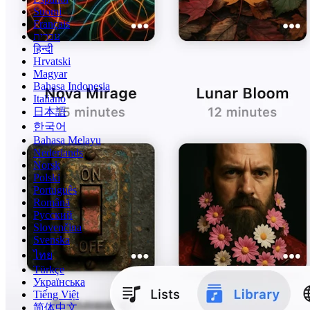
Suomi
Français
עברית
हिन्दी
Hrvatski
Magyar
Bahasa Indonesia
Italiano
日本語
한국어
Bahasa Melayu
Nederlands
Norsk
Polski
Português
Română
Русский
Slovenčina
Svenska
ไทย
Türkçe
Українська
Tiếng Việt
简体中文