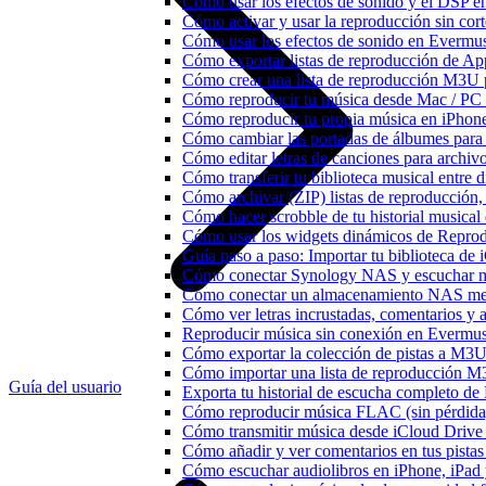
Cómo usar los efectos de sonido y el DSP e
Cómo activar y usar la reproducción sin cor
Cómo usar los efectos de sonido en Evermusi
Cómo exportar listas de reproducción de Ap
Cómo crear una lista de reproducción M3U p
Cómo reproducir tu música desde Mac / PC
Cómo reproducir tu propia música en iPhon
Cómo cambiar las portadas de álbumes para pi
Cómo editar letras de canciones para archi
Cómo transferir tu biblioteca musical entre 
Cómo archivar (ZIP) listas de reproducción, 
Cómo hacer scrobble de tu historial musica
Cómo usar los widgets dinámicos de Reprod
Guía paso a paso: Importar tu biblioteca de
Cómo conectar Synology NAS y escuchar m
Cómo conectar un almacenamiento NAS me
Cómo ver letras incrustadas, comentarios y
Reproducir música sin conexión en Evermusic
Cómo exportar la colección de pistas a M
Cómo importar una lista de reproducción 
Guía del usuario
Exporta tu historial de escucha completo de
Cómo reproducir música FLAC (sin pérdida
Cómo transmitir música desde iCloud Drive
Cómo añadir y ver comentarios en tus pista
Cómo escuchar audiolibros en iPhone, iPa