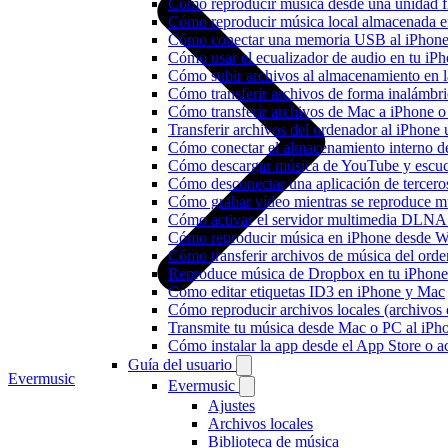
Cómo reproducir música desde una unidad 
Cómo reproducir música local almacenada e
Cómo conectar una memoria USB al iPhone y 
Cómo usar el ecualizador de audio en tu iP
Cómo subir archivos al almacenamiento en l
Cómo transferir archivos de forma inalámbr
Cómo transferir archivos de Mac a iPhone o
Transferir archivos del ordenador al iPhon
Cómo conectar el almacenamiento interno 
Cómo descargar música de YouTube y escuc
Cómo desconectar una aplicación de tercero
Cómo grabar vídeo mientras se reproduce mú
Cómo activar el servidor multimedia DLNA 
Cómo reproducir música en iPhone desd
Cómo transferir archivos de música del ord
Reproduce música de Dropbox en tu iPhone 
Cómo editar etiquetas ID3 en iPhone y Mac
Cómo reproducir archivos locales (archivos
Transmite tu música desde Mac o PC al iP
Cómo instalar la app desde el App Store o 
Guía del usuario
Evermusic
Evermusic
Ajustes
Archivos locales
Biblioteca de música