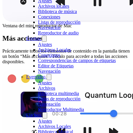
Ajustes
Archivos locales
Biblioteca de música
Conexiones
Listas de reproducción
Ventana del mini reproductor de Mac
Navegación
Reproductor de audio
Más acciones
Evertag
Ajustes
Archivos Locales
Prácticamente todos los elementos de contenido en la pantalla tienen
Conexiones
un botón “Más acciones”. Tócalo para acceder a todas las acciones
Correspondencias de campos de etiquetas
disponibles.
Editor de Etiquetas
Navegación
Evervideo
Ajustes
Archivos
Biblioteca multimedia
Listas de reproducción
Navegación
Reproductor Multimedia
Flacbox
Ajustes
Archivos Locales
Biblioteca Musical