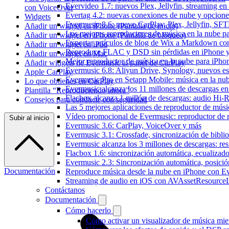
Evervideo 1.7: nuevos Plex, Jellyfin, streaming en
con VoiceOver
Evertag 4.2: nuevas conexiones de nube y opciones 
Widgets
Evermusic 8.6: nuevo CarPlay, Plex, Jellyfin, SFTP
Añadir un widget en iPhone (Pantalla de inicio)
Los mejores reproductores de música en la nube p
Añadir un widget en iPhone (Pantalla de bloqueo)
Exportar artículos de blog de Wix a Markdown c
Añadir un widget en iPad
Reproduce FLAC y DSD sin pérdidas en iPhone 
Añadir un widget en Mac
Mejor reproductor de música en la nube para iPho
Añadir widgets de Evermusic al panel de CarPlay
Evermusic 6.8: Aliyun Drive, Synology, nuevos esti
Apple CarPlay
Evermusic Pro en Setapp Mobile: música en la nu
Lo que obtienes en CarPlay
Evermusic alcanza los 11 millones de descargas e
Plantilla “Reproduciendo ahora”
Flacbox alcanza 1 millón de descargas: audio Hi-
Consejos para conducir con seguridad
Las 5 mejores aplicaciones de reproductor de mús
Vídeo promocional de Evermusic: reproductor de 
Subir al inicio
Evermusic 3.6: CarPlay, VoiceOver y más
Evermusic 3.1: Crossfade, sincronización de biblio
Evermusic alcanza los 3 millones de descargas: r
Flacbox 1.6: sincronización automática, ecualiza
Evermusic 2.3: Sincronización automática, posició
Documentación
Reproduce música desde la nube en iPhone con E
Streaming de audio en iOS con AVAssetResource
Contáctanos
Documentación
Cómo hacerlo
Cómo activar un visualizador de música mie