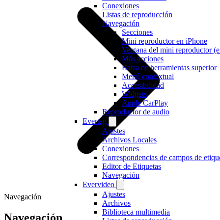
Conexiones
Listas de reproducción
Navegación
Secciones
Mini reproductor en iPhone
Ventana del mini reproductor (
Más acciones
Barra de herramientas superior
Menú contextual
Accesibilidad
Widgets
Apple CarPlay
Reproductor de audio
Evertag
Ajustes
Archivos Locales
Conexiones
Correspondencias de campos de etiqu
Editor de Etiquetas
Navegación
Evervideo
Ajustes
Navegación
Archivos
Biblioteca multimedia
Navegación