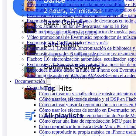
Mejor reproductor de música en la nube para iPhone e iP
Evermusic 6.8: Aliyun Drive, Synology, nuevos estilos de
Evermusic Pro en Setapp Mobile: música en la nube par
Evermusic alcanza los 11 millones de descargas en todo
Flacbox alcanza 1 millón de descargas: audio Hi-Res
Las 5 mejores aplicaciones de reproductor de música pa
Vídeo promocional de Evermusic: reproductor de música
Evermusic 3.6: CarPlay, VoiceOver y más
Evermusic 3.1: Crossfade, sincronización de biblioteca y
Evermusic alcanza los 3 millones de descargas: resumen 
Flacbox 1.6: sincronización automática, ecualizador, so
Evermusic 2.3: Sincronización automática, posición de r
Reproduce música desde la nube en iPhone con Evermus
Streaming de audio en iOS con AVAssetResourceLoader
Documentación
Cómo hacerlo
Cómo activar un visualizador de música mientras 
Cómo usar los efectos de sonido y el DSP en Flac
Cómo activar y usar la reproducción sin cortes en
Cómo usar los efectos de sonido en Evermusic: rev
Cómo exportar listas de reproducción de Apple Mu
Cómo crear una lista de reproducción M3U para In
Cómo reproducir tu música desde Mac / PC / Lin
Cómo reproducir tu propia música en iPhone usan