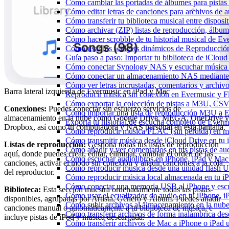
Cómo cambiar las portadas de álbumes para pistas l
Cómo editar letras de canciones para archivos de
Cómo transferir tu biblioteca musical entre dispos
Cómo archivar (ZIP) listas de reproducción, álbumes
Cómo hacer scrobble de tu historial musical de Ev
Cómo usar los widgets dinámicos de Reproducción
Guía paso a paso: Importar tu biblioteca de iClou
Cómo conectar Synology NAS y escuchar música 
Cómo conectar un almacenamiento NAS mediante
Cómo ver letras incrustadas, comentarios y archi
Barra lateral izquierda de Evermusic en iPad y Mac
Reproducir música sin conexión en Evermusic y Fla
Cómo exportar la colección de pistas a M3U, CS
Conexiones:
Puedes conectar sin esfuerzo servicios de
Cómo importar una lista de reproducción M3U a 
almacenamiento en la nube como Google Drive, MEGA, OneDrive y
Exporta tu historial de escucha completo de Everm
Dropbox, así como tu computadora y NAS personal en esta pantalla.
Cómo reproducir música FLAC (sin pérdida) en m
Cómo transmitir música desde iCloud Drive en tu
Listas de reproducción:
Gestiona todas tus listas de reproducción
Cómo añadir y ver comentarios en tus pistas de a
aquí, donde puedes crear, editar, eliminar, cambiar el orden de las
Cómo escuchar audiolibros en iPhone, iPad y Ma
canciones, activar el modo sin conexión y añadir canciones a la cola
Cómo reproducir música desde una unidad flash 
del reproductor.
Cómo reproducir música local almacenada en tu 
Cómo conectar una memoria USB al iPhone y escuch
Biblioteca:
Esta sección muestra ordenadamente todas las pistas
Cómo usar el ecualizador de audio en tu iPhone, 
disponibles, agrupadas por Artista, Género y Álbum. Puedes añadir
Cómo subir archivos al almacenamiento en la nube
canciones manual o automáticamente a tu biblioteca de música, e
Cómo transferir archivos de forma inalámbrica de
incluye pistas de iPod y música descargada.
Cómo transferir archivos de Mac a iPhone o iPad 