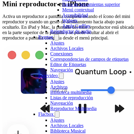
Mini reproductor en iPhone
Barra de herramientas superior
Menú contextual
Accesibilidad
Activa un reproductor a pantalla completa tocando el ícono del mini
Widgets
reproductor y usando un gesto de deslizamiento hacia abajo para
Apple CarPlay
ocultarlo. En iPad y Mac, la pantalla del mini reproductor está ubicad
Reproductor de audio
en la parte superior de la pantalla y se puede ocultar al abrir el
Evertag
reproductor a pantalla completa desde el menú principal.
Ajustes
Archivos Locales
Conexiones
Correspondencias de campos de etiquetas
Editor de Etiquetas
Navegación
Evervideo
Ajustes
Archivos
Biblioteca multimedia
Listas de reproducción
Navegación
Reproductor Multimedia
Flacbox
Ajustes
Archivos Locales
Biblioteca Musical