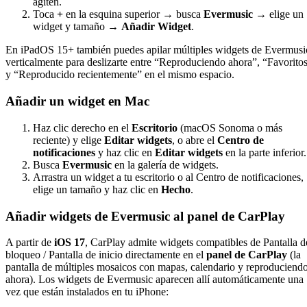
agiten.
Toca
+
en la esquina superior → busca
Evermusic
→ elige un
widget y tamaño →
Añadir Widget
.
En iPadOS 15+ también puedes apilar múltiples widgets de Evermusi
verticalmente para deslizarte entre “Reproduciendo ahora”, “Favorito
y “Reproducido recientemente” en el mismo espacio.
Añadir un widget en Mac
Haz clic derecho en el
Escritorio
(macOS Sonoma o más
reciente) y elige
Editar widgets
, o abre el
Centro de
notificaciones
y haz clic en
Editar widgets
en la parte inferior.
Busca
Evermusic
en la galería de widgets.
Arrastra un widget a tu escritorio o al Centro de notificaciones,
elige un tamaño y haz clic en
Hecho
.
Añadir widgets de Evermusic al panel de CarPlay
A partir de
iOS 17
, CarPlay admite widgets compatibles de Pantalla d
bloqueo / Pantalla de inicio directamente en el
panel de CarPlay
(la
pantalla de múltiples mosaicos con mapas, calendario y reproduciend
ahora). Los widgets de Evermusic aparecen allí automáticamente una
vez que están instalados en tu iPhone: