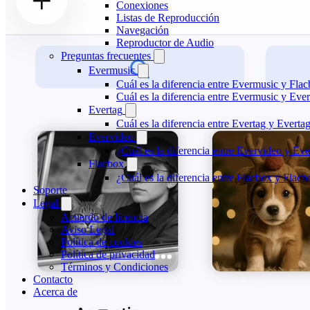
Conexiones
Listas de Reproducción
Navegación
Reproductor de Audio
Preguntas frecuentes
Evermusic
Cuál es la diferencia entre Evermusic y Fla
Cuál es la diferencia entre Evermusic y Ev
Evertag
Cuál es la diferencia entre Evertag y Evert
Evervideo
¿Cuál es la diferencia entre Evervideo y E
Flacbox
¿Cuál es la diferencia entre Flacbox y Fla
Soporte
Legal
Acuerdo de licencia
Aviso Legal
Política de cookies
Política de privacidad
Términos y Condiciones
Contacto
Acerca de