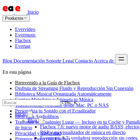
Inicio
Productos
Evervideo
Evermusic
Flacbox
Evertag
Blog
Documentación
Soporte
Legal
Contacto
Acerca de
En esta página
Bienvenido a la Guía de Flacbox
Disfruta de Streaming Fluido y Reproducción Sin Conexión
Biblioteca Musical Organizada Automáticamente
Corrige Metadatos y Etiqueta tu Música
CTRL K
Transferencias Sencillas desde Mac, PC o NAS
Personaliza tu Sonido con el Ecualizador
Inicio
Ideal para Audiolibros
Blog
Transmite en Cualquier Lugar — Incluso en tu Coche y Pantall
Flacbox 7.6: nuevo motor de audio BASS, efectos
de Inicio
DSP y un visualizador de música en directo
Privacidad y Seguridad
Evermusic 8.7: verdadera reproducción sin cortes,
Primeros Pasos con Flacbox