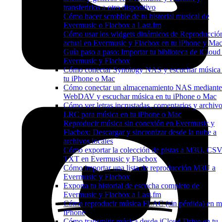
transferirlos a otro dispositivo
Cómo hacer scrobble de tu historial musical de
Evermusic o Flacbox a Last.fm
Cómo usar los widgets dinámicos de Reproducció
actual en Evermusic y Flacbox en tu iPhone y Ma
Guía paso a paso: Importar tu biblioteca de iCloud
Evermusic y Flacbox
Cómo conectar Synology NAS y escuchar música
tu iPhone o Mac
Cómo conectar un almacenamiento NAS mediante
WebDAV y escuchar música en tu iPhone o Mac
Cómo ver letras incrustadas, comentarios y archiv
LRC para música en tu iPhone o Mac
Reproducir música sin conexión en Evermusic y
Flacbox: Descargar y sincronizar desde la nube a
archivos locales
Cómo exportar la colección de pistas a M3U, CSV
TXT en Evermusic y Flacbox
Cómo importar una lista de reproducción M3U a
Evermusic y Flacbox
Exporta tu historial de escucha completo de
Evermusic y Flacbox a Last.fm
Cómo reproducir música FLAC (sin pérdida) en m
iPhone
Cómo transmitir música desde iCloud Drive en tu