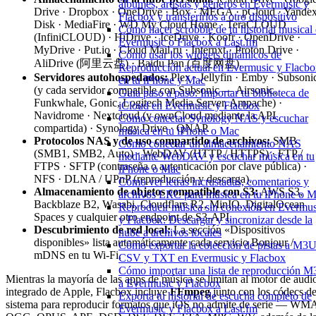
álbumes, artistas y géneros en Evermusic y
Drive · Dropbox · OneDrive · Box · MEGA · pCloud · Yande
Flacbox y transferirlos a otro dispositivo
Disk · MediaFire · WD My Cloud Home · TeraCLOUD
Cómo hacer scrobble de tu historial musical
(InfiniCLOUD) · HiDrive · IceDrive · Koofr · OpenDrive ·
Evermusic o Flacbox a Last.fm
MyDrive · Put.io · Cloud Mail.ru · Internxt · Proton Drive ·
Cómo usar los widgets dinámicos de
AliDrive (阿里云盘) · Baidu Pan (百度网盘).
Reproducción actual en Evermusic y Flacb
Servidores autohospedados:
Plex · Jellyfin · Emby · Subsoni
en tu iPhone y Mac
(y cada servidor compatible con Subsonic — Airsonic,
Guía paso a paso: Importar tu biblioteca de
Funkwhale, Gonic, Logitech Media Server, Ampache) ·
iCloud en Evermusic y Flacbox
Navidrome · Nextcloud (y ownCloud mediante la API
Cómo conectar Synology NAS y escuchar
compartida) · Synology Drive · QNAP.
música en tu iPhone o Mac
Protocolos NAS y de uso compartido de archivos:
SMB
Cómo conectar un almacenamiento NAS
(SMB1, SMB2, Auto) · WebDAV (HTTP / HTTPS) · FTP /
mediante WebDAV y escuchar música en tu
FTPS · SFTP (contraseña o autenticación por clave pública) ·
iPhone o Mac
NFS · DLNA / UPnP (reproducción y descarga).
Cómo ver letras incrustadas, comentarios y
Almacenamiento de objetos compatible con S3:
AWS S3,
archivos LRC para música en tu iPhone o 
Backblaze B2, Wasabi, Cloudflare R2, MinIO, DigitalOcean
Reproducir música sin conexión en Evermus
Spaces y cualquier otro endpoint de S3-API.
y Flacbox: Descargar y sincronizar desde la
Descubrimiento de red local:
La sección «Dispositivos
nube a archivos locales
disponibles» lista automáticamente cada servicio Bonjour /
Cómo exportar la colección de pistas a M3U
mDNS en tu Wi-Fi.
CSV y TXT en Evermusic y Flacbox
Cómo importar una lista de reproducción 
Mientras la mayoría de las apps de música se limitan al motor de audi
a Evermusic y Flacbox
integrado de Apple, Flacbox incluye
FFmpeg
junto con los códecs de
Exporta tu historial de escucha completo de
sistema para reproducir formatos que iOS no admite de serie — WM
Evermusic y Flacbox a Last.fm