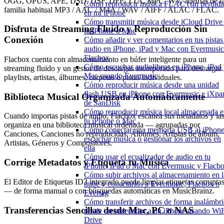
OGG, OPUS, APE, DSD, DSF, DFF, TTA, MPC, WV, además de l
Cómo reproducir música FLAC (sin pérdida
familia habitual MP3 / AAC / M4A / WAV / AIFF / ALAC / FLAC.
en mi iPhone
Cómo transmitir música desde iCloud Drive
Disfruta de Streaming Fluido y Reproducción Sin
tu iPhone o Mac
Conexión
Cómo añadir y ver comentarios en tus pistas
audio en iPhone, iPad y Mac con Evermusic
Flacbox
Flacbox cuenta con almacenamiento en búfer inteligente para un
Cómo escuchar audiolibros en iPhone, iPad
streaming fluido y un gestor de descargas incorporado para descargar
Mac usando Evermusic
playlists, artistas, álbumes, carpetas o pistas individuales.
Cómo reproducir música desde una unidad
flash USB en iPhone con Evermusic e iXpa
Biblioteca Musical Organizada Automáticamente
de SanDisk
Cómo reproducir música local almacenada 
Cuando importas pistas de audio, Flacbox escanea sus metadatos y la
tu iPhone o Mac
organiza en una biblioteca musical ordenada — agrupadas por
Cómo conectar una memoria USB al iPhone
Canciones, Canciones no reproducidas, Álbumes, Artistas de álbum,
escuchar música o gestionar los archivos en
Artistas, Géneros y Compositores.
ella
Cómo usar el ecualizador de audio en tu
Corrige Metadatos y Etiqueta tu Música
iPhone, iPad o Mac con Evermusic y Flacb
Cómo subir archivos al almacenamiento en l
El Editor de Etiquetas ID3 integrado puede limpiar etiquetas corrupta
nube y conectarlos a Evermusic, Flacbox o
— de forma manual o con búsquedas automáticas en MusicBrainz.
Evertag
Cómo transferir archivos de forma inalámbri
Transferencias Sencillas desde Mac, PC o NAS
desde un ordenador a un iPhone usando WiF
Drive