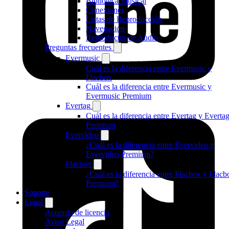
Biblioteca Musical
Conexiones
Listas de Reproducción
Navegación
Reproductor de Audio
Preguntas frecuentes
Evermusic
Cuál es la diferencia entre Evermusic y
Flacbox
Cuál es la diferencia entre Evermusic y
Evermusic Premium
Evertag
Cuál es la diferencia entre Evertag y Everta
Premium
Evervideo
¿Cuál es la diferencia entre Evervideo y
Evervideo Premium?
Flacbox
¿Cuál es la diferencia entre Flacbox y Flacb
Premium?
Soporte
Legal
Acuerdo de licencia
Aviso Legal