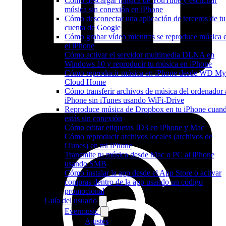
Cómo descargar música de YouTube y escuchar
música sin conexión en iPhone
Cómo desconectar una aplicación de terceros de tu
cuenta de Google
Cómo grabar vídeo mientras se reproduce música 
el iPhone
Cómo activar el servidor multimedia DLNA en
Windows 10 y reproducir tu música en iPhone
Cómo reproducir música en iPhone desde WD My
Cloud Home
Cómo transferir archivos de música del ordenador 
iPhone sin iTunes usando WiFi-Drive
Reproduce música de Dropbox en tu iPhone cuan
estás sin conexión
Cómo editar etiquetas ID3 en iPhone y Mac
Cómo reproducir archivos locales (archivos de
iTunes) en mi iPhone
Transmite tu música desde Mac o PC al iPhone
usando SMB
Cómo instalar la app desde el App Store o activar
compras dentro de la app usando un código
promocional
Guía del usuario
Evermusic
Ajustes