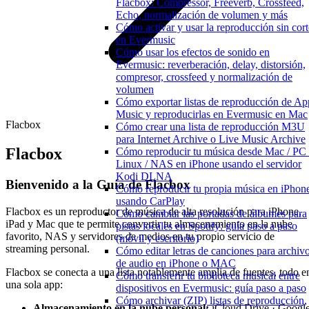
Flacbox: Compressor, Freeverb, Crossfeed,
Echo, normalización de volumen y más
Cómo activar y usar la reproducción sin cort
en Evermusic
Cómo usar los efectos de sonido en
Evermusic: reverberación, delay, distorsión,
compresor, crossfeed y normalización de
volumen
Cómo exportar listas de reproducción de Ap
Music y reproducirlas en Evermusic en Mac
Flacbox
Cómo crear una lista de reproducción M3U
para Internet Archive o Live Music Archive
Flacbox
Cómo reproducir tu música desde Mac / PC 
Linux / NAS en iPhone usando el servidor
Kodi DLNA
Bienvenido a la Guía de Flacbox
Cómo reproducir tu propia música en iPhon
usando CarPlay
Flacbox es un reproductor de música de alta resolución para iPhone,
Cómo cambiar las portadas de álbumes para
iPad y Mac que te permite convertir tu almacenamiento en la nube
pistas locales en Spotify: guía paso a paso
favorito, NAS y servidores de medios en tu propio servicio de
(móvil y escritorio)
streaming personal.
Cómo editar letras de canciones para archiv
de audio en iPhone o MAC
Flacbox se conecta a una lista notablemente amplia de fuentes, todo e
Cómo transferir tu biblioteca musical entre
una sola app:
dispositivos en Evermusic: guía paso a paso
Cómo archivar (ZIP) listas de reproducción,
Almacenamiento en la nube personal:
iCloud Drive · Googl