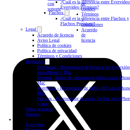
¿Cuál es la diferencia entre Evervideo
con
de
Evervideo Premium?
soporte
cookies
Flacbox
Términos
¿Cuál es la diferencia entre Flacbox y
y
Flacbox Premium?
condiciones
Legal
Acuerdo
Acuerdo de licencia
de
Aviso Legal
licencia
Política de cookies
Política de privacidad
Términos y Condiciones
Productos
Evermusic - Reproductor de Música Sin Conexión
para iPhone y Mac
Evertag - Editor de etiquetas de música para iPhon
Mac
Evervideo - Reproductor de vídeo HD para iPhon
Mac
Flacbox - Reproductor de audio Hi-Res para iPho
y Mac
Sobre nosotros
Soporte
Productos
Evervideo
Evermusic