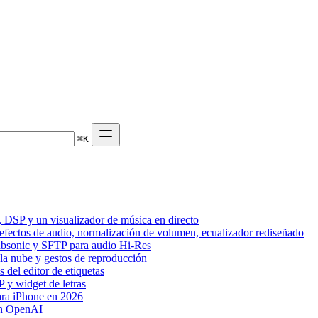
⌘
K
 DSP y un visualizador de música en directo
 efectos de audio, normalización de volumen, ecualizador rediseñado
Subsonic y SFTP para audio Hi-Res
 la nube y gestos de reproducción
del editor de etiquetas
 y widget de letras
ara iPhone en 2026
on OpenAI