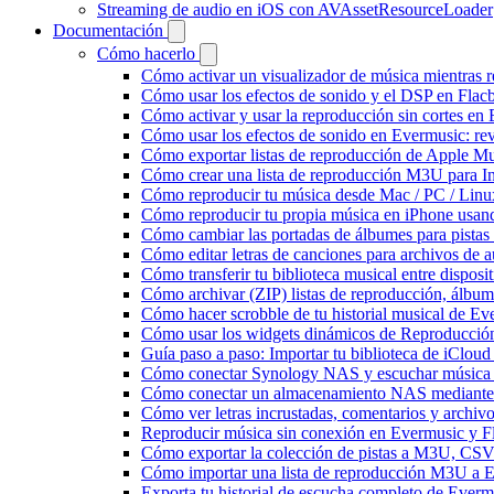
Streaming de audio en iOS con AVAssetResourceLoader
Documentación
Cómo hacerlo
Cómo activar un visualizador de música mientras 
Cómo usar los efectos de sonido y el DSP en Flac
Cómo activar y usar la reproducción sin cortes en
Cómo usar los efectos de sonido en Evermusic: rev
Cómo exportar listas de reproducción de Apple Mu
Cómo crear una lista de reproducción M3U para In
Cómo reproducir tu música desde Mac / PC / Lin
Cómo reproducir tu propia música en iPhone usan
Cómo cambiar las portadas de álbumes para pistas l
Cómo editar letras de canciones para archivos de
Cómo transferir tu biblioteca musical entre dispos
Cómo archivar (ZIP) listas de reproducción, álbumes
Cómo hacer scrobble de tu historial musical de Ev
Cómo usar los widgets dinámicos de Reproducción
Guía paso a paso: Importar tu biblioteca de iClou
Cómo conectar Synology NAS y escuchar música 
Cómo conectar un almacenamiento NAS mediante
Cómo ver letras incrustadas, comentarios y archi
Reproducir música sin conexión en Evermusic y Fla
Cómo exportar la colección de pistas a M3U, CS
Cómo importar una lista de reproducción M3U a 
Exporta tu historial de escucha completo de Everm