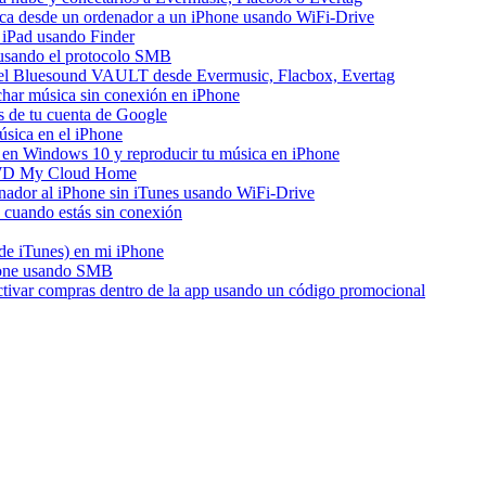
ica desde un ordenador a un iPhone usando WiFi-Drive
 iPad usando Finder
e usando el protocolo SMB
del Bluesound VAULT desde Evermusic, Flacbox, Evertag
har música sin conexión en iPhone
s de tu cuenta de Google
sica en el iPhone
en Windows 10 y reproducir tu música en iPhone
e WD My Cloud Home
enador al iPhone sin iTunes usando WiFi-Drive
cuando estás sin conexión
 de iTunes) en mi iPhone
hone usando SMB
activar compras dentro de la app usando un código promocional