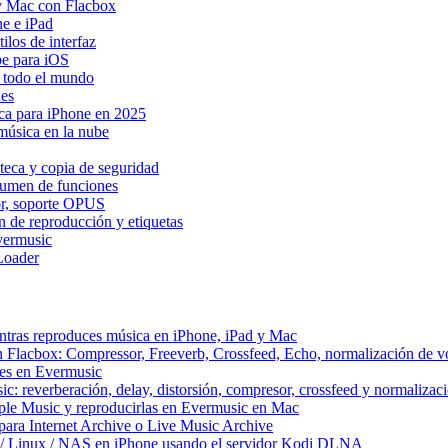
y Mac con Flacbox
ne e iPad
los de interfaz
be para iOS
n todo el mundo
Res
ica para iPhone en 2025
música en la nube
teca y copia de seguridad
esumen de funciones
dor, soporte OPUS
n de reproducción y etiquetas
vermusic
Loader
ntras reproduces música en iPhone, iPad y Mac
n Flacbox: Compressor, Freeverb, Crossfeed, Echo, normalización de 
tes en Evermusic
c: reverberación, delay, distorsión, compresor, crossfeed y normaliza
ple Music y reproducirlas en Evermusic en Mac
ara Internet Archive o Live Music Archive
 / Linux / NAS en iPhone usando el servidor Kodi DLNA