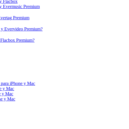
 y Flacbox
c y Evermusic Premium
 Evertag Premium
eo y Evervideo Premium?
 y Flacbox Premium?
 para iPhone y Mac
ne y Mac
e y Mac
ne y Mac