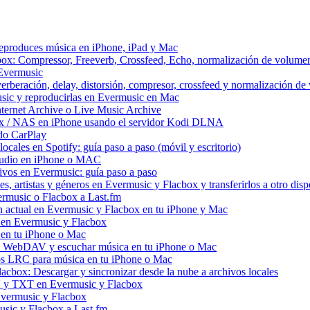
reproduces música en iPhone, iPad y Mac
box: Compressor, Freeverb, Crossfeed, Echo, normalización de volume
 Evermusic
erberación, delay, distorsión, compresor, crossfeed y normalización d
sic y reproducirlas en Evermusic en Mac
ternet Archive o Live Music Archive
ux / NAS en iPhone usando el servidor Kodi DLNA
do CarPlay
ocales en Spotify: guía paso a paso (móvil y escritorio)
 audio en iPhone o MAC
itivos en Evermusic: guía paso a paso
, artistas y géneros en Evermusic y Flacbox y transferirlos a otro disp
ermusic o Flacbox a Last.fm
 actual en Evermusic y Flacbox en tu iPhone y Mac
d en Evermusic y Flacbox
en tu iPhone o Mac
 WebDAV y escuchar música en tu iPhone o Mac
vos LRC para música en tu iPhone o Mac
cbox: Descargar y sincronizar desde la nube a archivos locales
V y TXT en Evermusic y Flacbox
Evermusic y Flacbox
usic y Flacbox a Last.fm