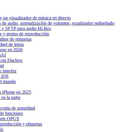
 un visualizador de música en directo
os de audio, normalización de volumen, ecualizador rediseñado
ic y SFTP para audio Hi-Res
be y gestos de reproducción
itor de etiquetas
get de letras
hone en 2026
nAI
con Flacbox
ad
 interfaz
a iOS
 el mundo
ra iPhone en 2025
 en la nube
 copia de seguridad
de funciones
porte OPUS
eproducción y etiquetas
ic