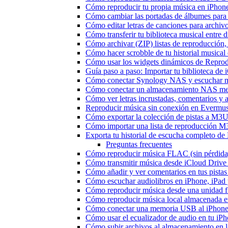
Cómo reproducir tu propia música en iPhon
Cómo cambiar las portadas de álbumes para pi
Cómo editar letras de canciones para archi
Cómo transferir tu biblioteca musical entre 
Cómo archivar (ZIP) listas de reproducción, 
Cómo hacer scrobble de tu historial musica
Cómo usar los widgets dinámicos de Reprod
Guía paso a paso: Importar tu biblioteca de
Cómo conectar Synology NAS y escuchar m
Cómo conectar un almacenamiento NAS me
Cómo ver letras incrustadas, comentarios y
Reproducir música sin conexión en Evermusic
Cómo exportar la colección de pistas a M
Cómo importar una lista de reproducción 
Exporta tu historial de escucha completo de
Preguntas frecuentes
Cómo reproducir música FLAC (sin pérdida
Cómo transmitir música desde iCloud Drive
Cómo añadir y ver comentarios en tus pista
Cómo escuchar audiolibros en iPhone, iPa
Cómo reproducir música desde una unidad 
Cómo reproducir música local almacenada e
Cómo conectar una memoria USB al iPhone y 
Cómo usar el ecualizador de audio en tu iP
Cómo subir archivos al almacenamiento en l