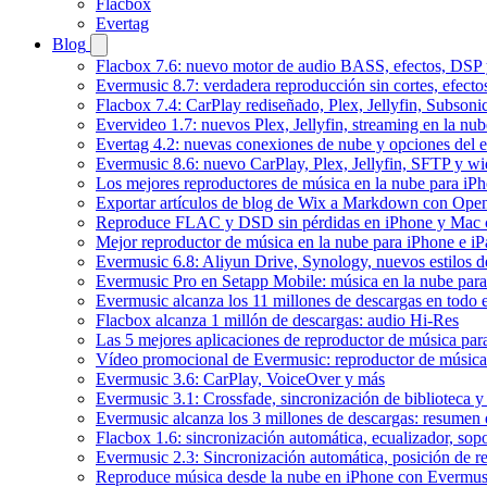
Flacbox
Evertag
Blog
Flacbox 7.6: nuevo motor de audio BASS, efectos, DSP y
Evermusic 8.7: verdadera reproducción sin cortes, efect
Flacbox 7.4: CarPlay rediseñado, Plex, Jellyfin, Subson
Evervideo 1.7: nuevos Plex, Jellyfin, streaming en la nu
Evertag 4.2: nuevas conexiones de nube y opciones del ed
Evermusic 8.6: nuevo CarPlay, Plex, Jellyfin, SFTP y wid
Los mejores reproductores de música en la nube para iP
Exportar artículos de blog de Wix a Markdown con Ope
Reproduce FLAC y DSD sin pérdidas en iPhone y Mac 
Mejor reproductor de música en la nube para iPhone e iP
Evermusic 6.8: Aliyun Drive, Synology, nuevos estilos de
Evermusic Pro en Setapp Mobile: música en la nube par
Evermusic alcanza los 11 millones de descargas en todo
Flacbox alcanza 1 millón de descargas: audio Hi-Res
Las 5 mejores aplicaciones de reproductor de música pa
Vídeo promocional de Evermusic: reproductor de música
Evermusic 3.6: CarPlay, VoiceOver y más
Evermusic 3.1: Crossfade, sincronización de biblioteca y
Evermusic alcanza los 3 millones de descargas: resumen 
Flacbox 1.6: sincronización automática, ecualizador, so
Evermusic 2.3: Sincronización automática, posición de r
Reproduce música desde la nube en iPhone con Evermus