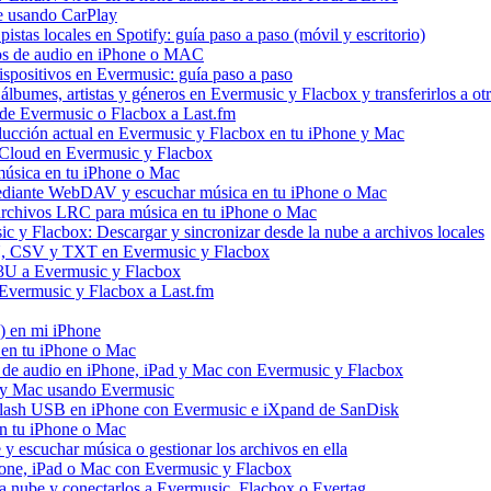
e usando CarPlay
stas locales en Spotify: guía paso a paso (móvil y escritorio)
vos de audio en iPhone o MAC
dispositivos en Evermusic: guía paso a paso
álbumes, artistas y géneros en Evermusic y Flacbox y transferirlos a otr
l de Evermusic o Flacbox a Last.fm
ucción actual en Evermusic y Flacbox en tu iPhone y Mac
 iCloud en Evermusic y Flacbox
úsica en tu iPhone o Mac
diante WebDAV y escuchar música en tu iPhone o Mac
 archivos LRC para música en tu iPhone o Mac
 y Flacbox: Descargar y sincronizar desde la nube a archivos locales
3U, CSV y TXT en Evermusic y Flacbox
M3U a Evermusic y Flacbox
 Evermusic y Flacbox a Last.fm
) en mi iPhone
 en tu iPhone o Mac
s de audio en iPhone, iPad y Mac con Evermusic y Flacbox
d y Mac usando Evermusic
flash USB en iPhone con Evermusic e iXpand de SanDisk
n tu iPhone o Mac
escuchar música o gestionar los archivos en ella
hone, iPad o Mac con Evermusic y Flacbox
a nube y conectarlos a Evermusic, Flacbox o Evertag