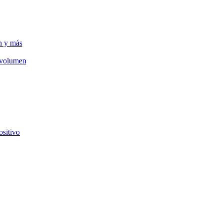
n y más
e volumen
ositivo