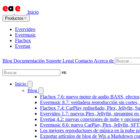
Inicio
Productos
Evervideo
Evermusic
Flacbox
Evertag
Blog
Documentación
Soporte
Legal
Contacto
Acerca de
⌘
K
Inicio
Blog
Flacbox 7.6: nuevo motor de audio BASS, efectos,
Evermusic 8.7: verdadera reproducción sin cortes,
Flacbox 7.4: CarPlay rediseñado, Plex, Jellyfin, 
Evervideo 1.7: nuevos Plex, Jellyfin, streaming en
Evertag 4.2: nuevas conexiones de nube y opciones 
Evermusic 8.6: nuevo CarPlay, Plex, Jellyfin, SFTP
Los mejores reproductores de música en la nube p
Exportar artículos de blog de Wix a Markdown c