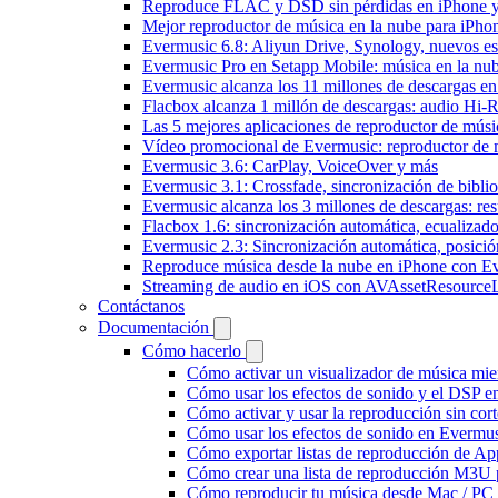
Reproduce FLAC y DSD sin pérdidas en iPhone 
Mejor reproductor de música en la nube para iPho
Evermusic 6.8: Aliyun Drive, Synology, nuevos esti
Evermusic Pro en Setapp Mobile: música en la nu
Evermusic alcanza los 11 millones de descargas e
Flacbox alcanza 1 millón de descargas: audio Hi-
Las 5 mejores aplicaciones de reproductor de mús
Vídeo promocional de Evermusic: reproductor de 
Evermusic 3.6: CarPlay, VoiceOver y más
Evermusic 3.1: Crossfade, sincronización de biblio
Evermusic alcanza los 3 millones de descargas: r
Flacbox 1.6: sincronización automática, ecualiza
Evermusic 2.3: Sincronización automática, posició
Reproduce música desde la nube en iPhone con E
Streaming de audio en iOS con AVAssetResource
Contáctanos
Documentación
Cómo hacerlo
Cómo activar un visualizador de música mie
Cómo usar los efectos de sonido y el DSP e
Cómo activar y usar la reproducción sin cor
Cómo usar los efectos de sonido en Evermusi
Cómo exportar listas de reproducción de Ap
Cómo crear una lista de reproducción M3U p
Cómo reproducir tu música desde Mac / PC