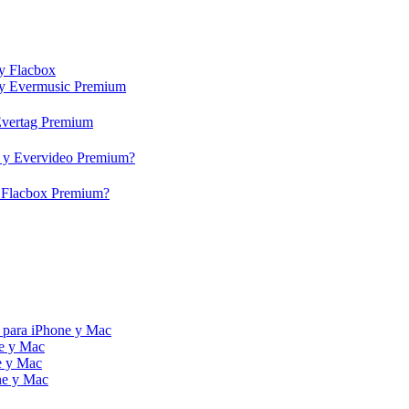
 y Flacbox
c y Evermusic Premium
 Evertag Premium
eo y Evervideo Premium?
 y Flacbox Premium?
 para iPhone y Mac
ne y Mac
e y Mac
ne y Mac