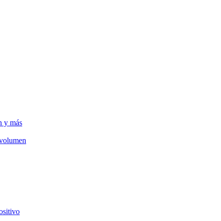
n y más
e volumen
ositivo