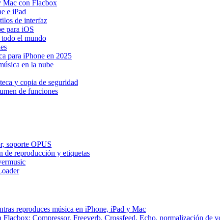
y Mac con Flacbox
ne e iPad
los de interfaz
be para iOS
n todo el mundo
Res
ica para iPhone en 2025
música en la nube
teca y copia de seguridad
esumen de funciones
dor, soporte OPUS
n de reproducción y etiquetas
vermusic
Loader
ntras reproduces música en iPhone, iPad y Mac
n Flacbox: Compressor, Freeverb, Crossfeed, Echo, normalización de 