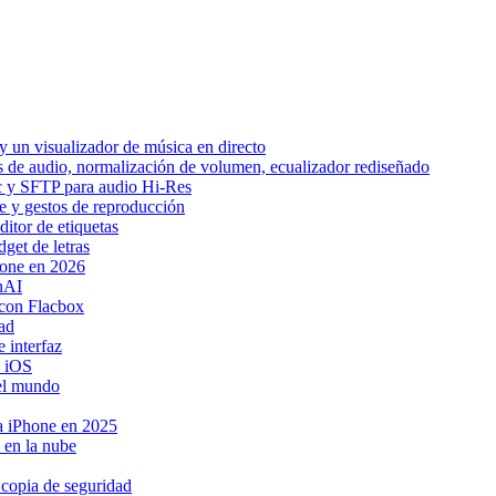
 un visualizador de música en directo
os de audio, normalización de volumen, ecualizador rediseñado
ic y SFTP para audio Hi-Res
be y gestos de reproducción
itor de etiquetas
get de letras
hone en 2026
nAI
con Flacbox
ad
 interfaz
a iOS
 el mundo
ra iPhone en 2025
 en la nube
 copia de seguridad