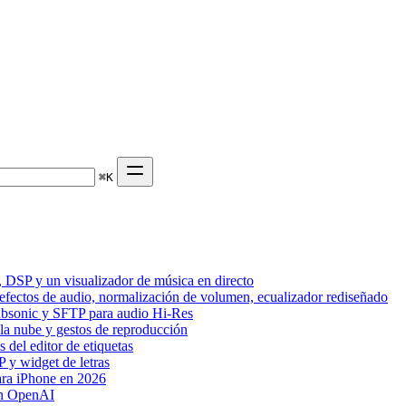
⌘
K
 DSP y un visualizador de música en directo
 efectos de audio, normalización de volumen, ecualizador rediseñado
Subsonic y SFTP para audio Hi-Res
 la nube y gestos de reproducción
del editor de etiquetas
 y widget de letras
ara iPhone en 2026
on OpenAI