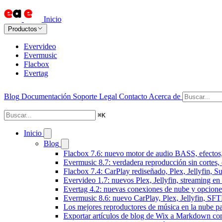
Inicio
Productos
Evervideo
Evermusic
Flacbox
Evertag
Blog
Documentación
Soporte
Legal
Contacto
Acerca de
⌘
K
Inicio
Blog
Flacbox 7.6: nuevo motor de audio BASS, efectos,
Evermusic 8.7: verdadera reproducción sin cortes,
Flacbox 7.4: CarPlay rediseñado, Plex, Jellyfin, 
Evervideo 1.7: nuevos Plex, Jellyfin, streaming en
Evertag 4.2: nuevas conexiones de nube y opciones 
Evermusic 8.6: nuevo CarPlay, Plex, Jellyfin, SFTP
Los mejores reproductores de música en la nube p
Exportar artículos de blog de Wix a Markdown c