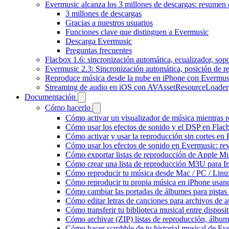
Evermusic alcanza los 3 millones de descargas: resumen 
3 millones de descargas
Gracias a nuestros usuarios
Funciones clave que distinguen a Evermusic
Descarga Evermusic
Preguntas frecuentes
Flacbox 1.6: sincronización automática, ecualizador, so
Evermusic 2.3: Sincronización automática, posición de r
Reproduce música desde la nube en iPhone con Evermus
Streaming de audio en iOS con AVAssetResourceLoader
Documentación
Cómo hacerlo
Cómo activar un visualizador de música mientras 
Cómo usar los efectos de sonido y el DSP en Flac
Cómo activar y usar la reproducción sin cortes en
Cómo usar los efectos de sonido en Evermusic: rev
Cómo exportar listas de reproducción de Apple Mu
Cómo crear una lista de reproducción M3U para In
Cómo reproducir tu música desde Mac / PC / Lin
Cómo reproducir tu propia música en iPhone usan
Cómo cambiar las portadas de álbumes para pistas l
Cómo editar letras de canciones para archivos de
Cómo transferir tu biblioteca musical entre dispos
Cómo archivar (ZIP) listas de reproducción, álbumes
Cómo hacer scrobble de tu historial musical de Ev