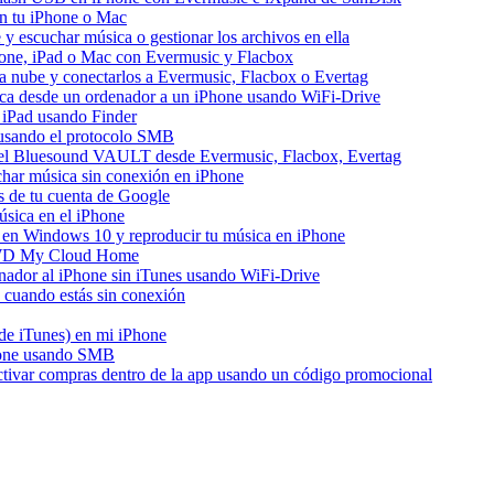
n tu iPhone o Mac
escuchar música o gestionar los archivos en ella
hone, iPad o Mac con Evermusic y Flacbox
a nube y conectarlos a Evermusic, Flacbox o Evertag
ica desde un ordenador a un iPhone usando WiFi-Drive
 iPad usando Finder
e usando el protocolo SMB
del Bluesound VAULT desde Evermusic, Flacbox, Evertag
har música sin conexión en iPhone
s de tu cuenta de Google
sica en el iPhone
en Windows 10 y reproducir tu música en iPhone
e WD My Cloud Home
enador al iPhone sin iTunes usando WiFi-Drive
cuando estás sin conexión
 de iTunes) en mi iPhone
hone usando SMB
activar compras dentro de la app usando un código promocional