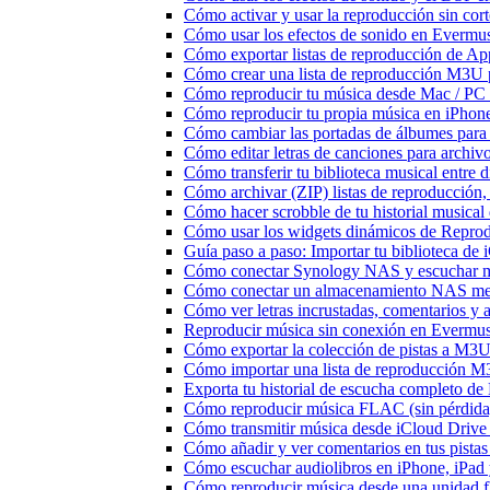
Cómo activar y usar la reproducción sin cor
Cómo usar los efectos de sonido en Evermusi
Cómo exportar listas de reproducción de Ap
Cómo crear una lista de reproducción M3U p
Cómo reproducir tu música desde Mac / PC
Cómo reproducir tu propia música en iPhon
Cómo cambiar las portadas de álbumes para pi
Cómo editar letras de canciones para archi
Cómo transferir tu biblioteca musical entre 
Cómo archivar (ZIP) listas de reproducción, 
Cómo hacer scrobble de tu historial musica
Cómo usar los widgets dinámicos de Reprod
Guía paso a paso: Importar tu biblioteca de
Cómo conectar Synology NAS y escuchar m
Cómo conectar un almacenamiento NAS me
Cómo ver letras incrustadas, comentarios y
Reproducir música sin conexión en Evermusic
Cómo exportar la colección de pistas a M
Cómo importar una lista de reproducción 
Exporta tu historial de escucha completo de
Cómo reproducir música FLAC (sin pérdida
Cómo transmitir música desde iCloud Drive
Cómo añadir y ver comentarios en tus pista
Cómo escuchar audiolibros en iPhone, iPa
Cómo reproducir música desde una unidad 