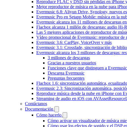
Reproduce FLAC y DSD sin pérdidas en iPhone 
Mejor reproductor de música en la nube para iPho
Evermusic 6.8: Aliyun Drive, Synology, nuevos esti
Evermusic Pro en Setapp Mobile: música en la nu
Evermusic alcanza los 11 millones de descargas e
Flacbox alcanza 1 millón de descargas: audio Hi-
Las 5 mejores aplicaciones de reproductor de mús
Vídeo promocional de Evermusic: reproductor de 
Evermusic 3.6: CarPlay, VoiceOver y más
Evermusic 3.1: Crossfade, sincronización de biblio
Evermusic alcanza los 3 millones de descargas: r
3 millones de descargas
Gracias a nuestros usuarios
Funciones clave que distinguen a Evermusic
Descarga Evermusic
Preguntas frecuentes
Flacbox 1.6: sincronización automática, ecualiza
Evermusic 2.3: Sincronización automática, posició
Reproduce música desde la nube en iPhone con E
Streaming de audio en iOS con AVAssetResource
Contáctanos
Documentación
Cómo hacerlo
Cómo activar un visualizador de música mie
Cómo usar los efectos de sonido y el DSP e