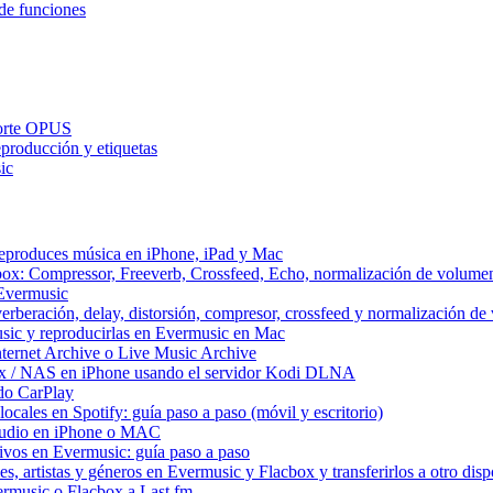
de funciones
porte OPUS
eproducción y etiquetas
ic
reproduces música en iPhone, iPad y Mac
box: Compressor, Freeverb, Crossfeed, Echo, normalización de volume
 Evermusic
erberación, delay, distorsión, compresor, crossfeed y normalización d
sic y reproducirlas en Evermusic en Mac
ternet Archive o Live Music Archive
ux / NAS en iPhone usando el servidor Kodi DLNA
do CarPlay
ocales en Spotify: guía paso a paso (móvil y escritorio)
 audio en iPhone o MAC
itivos en Evermusic: guía paso a paso
, artistas y géneros en Evermusic y Flacbox y transferirlos a otro disp
ermusic o Flacbox a Last.fm