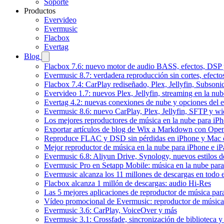
Soporte
Productos
Evervideo
Evermusic
Flacbox
Evertag
Blog
Flacbox 7.6: nuevo motor de audio BASS, efectos, DSP y
Evermusic 8.7: verdadera reproducción sin cortes, efect
Flacbox 7.4: CarPlay rediseñado, Plex, Jellyfin, Subson
Evervideo 1.7: nuevos Plex, Jellyfin, streaming en la nu
Evertag 4.2: nuevas conexiones de nube y opciones del ed
Evermusic 8.6: nuevo CarPlay, Plex, Jellyfin, SFTP y wid
Los mejores reproductores de música en la nube para iP
Exportar artículos de blog de Wix a Markdown con Ope
Reproduce FLAC y DSD sin pérdidas en iPhone y Mac 
Mejor reproductor de música en la nube para iPhone e iP
Evermusic 6.8: Aliyun Drive, Synology, nuevos estilos de
Evermusic Pro en Setapp Mobile: música en la nube par
Evermusic alcanza los 11 millones de descargas en todo
Flacbox alcanza 1 millón de descargas: audio Hi-Res
Las 5 mejores aplicaciones de reproductor de música pa
Vídeo promocional de Evermusic: reproductor de música
Evermusic 3.6: CarPlay, VoiceOver y más
Evermusic 3.1: Crossfade, sincronización de biblioteca y