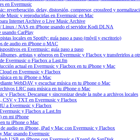
tes en Evermusic
c: reverberación, delay, distorsión, compresor, crossfeed y normaliza
ple Music y reproducirlas en Evermusic en Mac
ara Internet Archive o Live Music Archive
 / Linux / NAS en iPhone usando el servidor Kodi DLNA
e usando CarPlay
stas locales en Spotify: guía paso a paso (móvil y escritorio)
vos de audio en iPhone o MAC
dispositivos en Evermusic: guía paso a paso
álbumes, artistas y géneros en Evermusic y Flacbox y transferirlos a otr
l de Evermusic o Flacbox a Last.fm
ucción actual en Evermusic y Flacbox en tu iPhone y Mac
 iCloud en Evermusic y Flacbox
úsica en tu iPhone o Mac
diante WebDAV y escuchar música en tu iPhone o Mac
 archivos LRC para música en tu iPhone o Mac
 y Flacbox: Descargar y sincronizar desde la nube a archivos locales
3U, CSV y TXT en Evermusic y Flacbox
M3U a Evermusic y Flacbox
 Evermusic y Flacbox a Last.fm
) en mi iPhone
 en tu iPhone o Mac
s de audio en iPhone, iPad y Mac con Evermusic y Flacbox
d y Mac usando Evermusic
flash USB en iPhone con Evermusic e iXpand de SanDisk