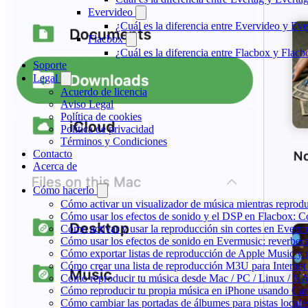
Evervideo
¿Cuál es la diferencia entre Evervideo y E
Flacbox
¿Cuál es la diferencia entre Flacbox y Fla
Soporte
Legal
Acuerdo de licencia
Aviso Legal
Política de cookies
Política de privacidad
Términos y Condiciones
Contacto
Acerca de
Cómo hacerlo
Cómo activar un visualizador de música mientras reprod
Cómo usar los efectos de sonido y el DSP en Flacbox: C
Cómo activar y usar la reproducción sin cortes en Everm
Cómo usar los efectos de sonido en Evermusic: reverbera
Cómo exportar listas de reproducción de Apple Music y 
Cómo crear una lista de reproducción M3U para Internet
Cómo reproducir tu música desde Mac / PC / Linux / N
Cómo reproducir tu propia música en iPhone usando Car
Cómo cambiar las portadas de álbumes para pistas locales 