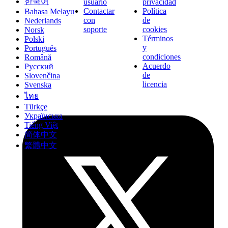
한국어
usuario
privacidad
Contactar
Política
Bahasa Melayu
con
de
Nederlands
soporte
cookies
Norsk
Términos
Polski
y
Português
condiciones
Română
Acuerdo
Русский
de
Slovenčina
licencia
Svenska
ไทย
Türkçe
Українська
Tiếng Việt
简体中文
繁體中文