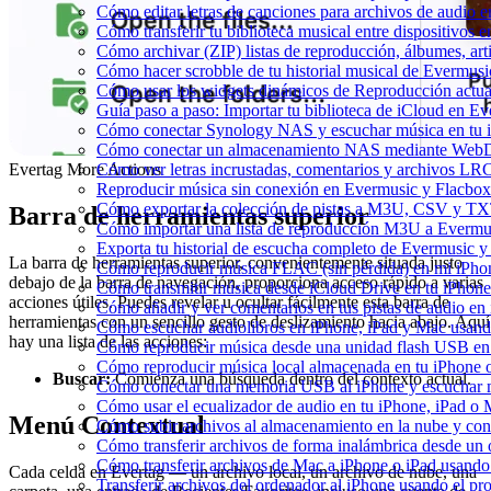
Cómo editar letras de canciones para archivos de audio
Cómo transferir tu biblioteca musical entre dispositivos 
Cómo archivar (ZIP) listas de reproducción, álbumes, arti
Cómo hacer scrobble de tu historial musical de Evermusi
Cómo usar los widgets dinámicos de Reproducción actua
Guía paso a paso: Importar tu biblioteca de iCloud en E
Cómo conectar Synology NAS y escuchar música en tu 
Cómo conectar un almacenamiento NAS mediante WebDA
Cómo ver letras incrustadas, comentarios y archivos LR
Evertag More Actions
Reproducir música sin conexión en Evermusic y Flacbox: 
Cómo exportar la colección de pistas a M3U, CSV y TX
Barra de herramientas superior
Cómo importar una lista de reproducción M3U a Evermu
Exporta tu historial de escucha completo de Evermusic y
La barra de herramientas superior, convenientemente situada justo
Cómo reproducir música FLAC (sin pérdida) en mi iPho
debajo de la barra de navegación, proporciona acceso rápido a varias
Cómo transmitir música desde iCloud Drive en tu iPhon
acciones útiles. Puedes revelar u ocultar fácilmente esta barra de
Cómo añadir y ver comentarios en tus pistas de audio e
herramientas con un sencillo gesto de deslizamiento hacia abajo. Aquí
Cómo escuchar audiolibros en iPhone, iPad y Mac usan
hay una lista de las acciones:
Cómo reproducir música desde una unidad flash USB e
Cómo reproducir música local almacenada en tu iPhone
Buscar:
Comienza una búsqueda dentro del contexto actual.
Cómo conectar una memoria USB al iPhone y escuchar mús
Cómo usar el ecualizador de audio en tu iPhone, iPad o
Menú Contextual
Cómo subir archivos al almacenamiento en la nube y con
Cómo transferir archivos de forma inalámbrica desde un
Cómo transferir archivos de Mac a iPhone o iPad usando
Cada celda en Evertag — un archivo local, un archivo de nube, una
Transferir archivos del ordenador al iPhone usando el p