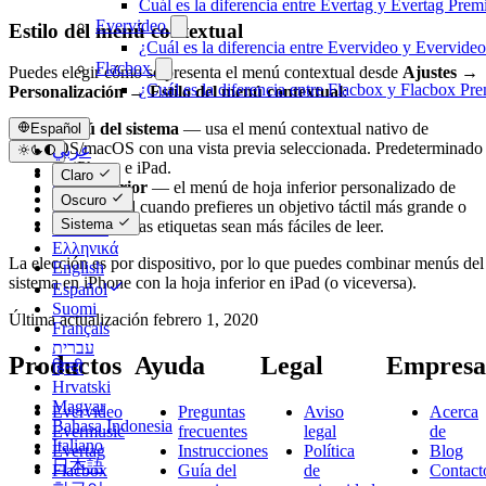
Cuál es la diferencia entre Evertag y Evertag Pre
Evervideo
Estilo del menú contextual
¿Cuál es la diferencia entre Evervideo y Evervid
Flacbox
Puedes elegir cómo se presenta el menú contextual desde
Ajustes →
¿Cuál es la diferencia entre Flacbox y Flacbox P
Personalización → Estilo del menú contextual
:
Menú del sistema
— usa el menú contextual nativo de
Español
iOS/macOS con una vista previa seleccionada. Predeterminado
عربي
en iPhone e iPad.
Català
Claro
Hoja inferior
— el menú de hoja inferior personalizado de
Čeština
Oscuro
Evertag, útil cuando prefieres un objetivo táctil más grande o
Dansk
Sistema
quieres que las etiquetas sean más fáciles de leer.
Deutsch
Ελληνικά
La elección es por dispositivo, por lo que puedes combinar menús del
English
sistema en iPhone con la hoja inferior en iPad (o viceversa).
Español
Suomi
Última actualización
febrero 1, 2020
Français
עברית
Productos
Ayuda
Legal
Empresa
हिन्दी
Hrvatski
Magyar
Evervideo
Preguntas
Aviso
Acerca
Bahasa Indonesia
Evermusic
frecuentes
legal
de
Italiano
Evertag
Instrucciones
Política
Blog
日本語
Flacbox
Guía del
de
Contact