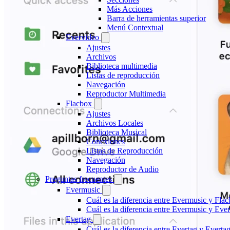
Más Acciones
Barra de herramientas superior
Menú Contextual
Evervideo
Ajustes
Archivos
Biblioteca multimedia
Listas de reproducción
Navegación
Reproductor Multimedia
Flacbox
Ajustes
Archivos Locales
Biblioteca Musical
Conexiones
Listas de Reproducción
Navegación
Reproductor de Audio
Preguntas frecuentes
Evermusic
Cuál es la diferencia entre Evermusic y Fla
Cuál es la diferencia entre Evermusic y Ev
Evertag
Cuál es la diferencia entre Evertag y Evert