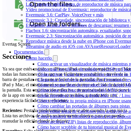
Las 5 mejores aplicaciones de reproductor de música pa
Vídeo promocional de Evermusic: reproductor de música
Evermusic 3.6: CarPlay, VoiceOver y más
Evermusic 3.1: Crossfade, sincronización de biblioteca y
Evermusic alcanza los 3 millones de descargas: resumen 
Flacbox 1.6: sincronización automática, ecualizador, so
Evermusic 2.3: Sincronización automática, posición de r
Reproduce música desde la nube en iPhone con Evermus
Evertag Screen
Streaming de audio en iOS con AVAssetResourceLoader
Documentación
Secciones
Cómo hacerlo
Cómo activar un visualizador de música mientras 
Ya sea que estés usando un iPhone, iPad o modo compacto en un Ma
Cómo usar los efectos de sonido y el DSP en Flac
todas las funciones de la app son fácilmente accesibles a través de la
Cómo activar y usar la reproducción sin cortes en
barra de pestañas en la parte inferior de la pantalla. Para usuarios de
Cómo usar los efectos de sonido en Evermusic: rev
iPad y Mac, el mismo menú se puede encontrar en el lado izquierdo d
Cómo exportar listas de reproducción de Apple Mu
la pantalla. Esta organización reflexiva categoriza todas las funciones
Cómo crear una lista de reproducción M3U para In
de la app en secciones fácilmente accesibles, garantizando una
Cómo reproducir tu música desde Mac / PC / Lin
experiencia fácil de usar y eficiente.
Cómo reproducir tu propia música en iPhone usan
Cómo cambiar las portadas de álbumes para pistas l
Recientes:
Pestaña predeterminada que se abre cuando la app inicia.
Cómo editar letras de canciones para archivos de
Lista tus archivos de audio recientemente abiertos para que puedas
Cómo transferir tu biblioteca musical entre dispos
reanudar la edición donde lo dejaste.
Cómo archivar (ZIP) listas de reproducción, álbumes
Cómo hacer scrobble de tu historial musical de Ev
Favoritos:
Salta rápidamente a archivos y carpetas que has marcado