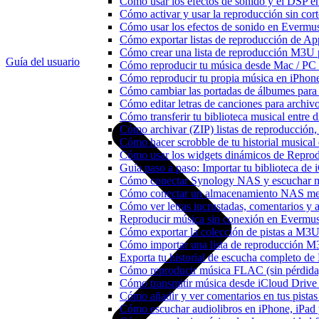
Cómo usar los efectos de sonido y el DSP e
Cómo activar y usar la reproducción sin cor
Cómo usar los efectos de sonido en Evermusi
Cómo exportar listas de reproducción de Ap
Cómo crear una lista de reproducción M3U p
Guía del usuario
Cómo reproducir tu música desde Mac / PC
Cómo reproducir tu propia música en iPhon
Cómo cambiar las portadas de álbumes para pi
Cómo editar letras de canciones para archi
Cómo transferir tu biblioteca musical entre 
Cómo archivar (ZIP) listas de reproducción, 
Cómo hacer scrobble de tu historial musica
Cómo usar los widgets dinámicos de Reprod
Guía paso a paso: Importar tu biblioteca de
Cómo conectar Synology NAS y escuchar m
Cómo conectar un almacenamiento NAS me
Cómo ver letras incrustadas, comentarios y
Reproducir música sin conexión en Evermusic
Cómo exportar la colección de pistas a M
Cómo importar una lista de reproducción 
Exporta tu historial de escucha completo de
Cómo reproducir música FLAC (sin pérdida
Cómo transmitir música desde iCloud Drive
Cómo añadir y ver comentarios en tus pista
Cómo escuchar audiolibros en iPhone, iPa