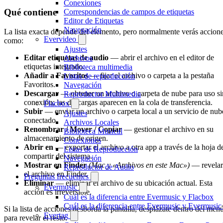
Conexiones
Qué contiene
Correspondencias de campos de etiquetas
Editor de Etiquetas
Navegación
La lista exacta depende del elemento, pero normalmente verás accion
Evervideo
como:
Ajustes
Editar etiquetas de audio
— abrir el archivo en el editor de
Archivos
etiquetas integrado.
Biblioteca multimedia
Añadir a Favoritos
— fijar el archivo o carpeta a la pestaña
Listas de reproducción
Favoritos.
Navegación
Descargar
— obtener un archivo o carpeta de nube para uso si
Reproductor Multimedia
conexión; las descargas aparecen en la cola de transferencia.
Flacbox
Subir
— enviar un archivo o carpeta local a un servicio de nub
Ajustes
conectado.
Archivos Locales
Renombrar / Mover / Copiar
— gestionar el archivo en su
Biblioteca Musical
almacenamiento de origen.
Conexiones
Abrir en
— exportar el archivo a otra app a través de la hoja d
Listas de Reproducción
compartir del sistema.
Navegación
Mostrar en Finder
(Mac y «Archivos en este Mac»)
— revelar
Reproductor de Audio
el archivo en Finder.
Preguntas frecuentes
Eliminar
— eliminar el archivo de su ubicación actual. Esta
Evermusic
acción es irreversible.
Cuál es la diferencia entre Evermusic y Flacbox
Cuál es la diferencia entre Evermusic y Evermusi
Si la lista de acciones desborda la pantalla, desplázate dentro del men
Evertag
para revelar el resto.