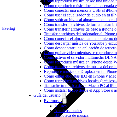
Cómo reproducir música desde una unidad 
Cómo reproducir música local almacenada e
Cómo conectar una memoria USB al iPhone y 
Cómo usar el ecualizador de audio en tu iP
Cómo subir archivos al almacenamiento en l
Cómo transferir archivos de forma inalámbr
Evertag
Cómo transferir archivos de Mac a iPhone o
Transferir archivos del ordenador al iPhon
Cómo conectar el almacenamiento interno 
Cómo descargar música de YouTube y escuc
Cómo desconectar una aplicación de tercero
Cómo grabar vídeo mientras se reproduce mú
Cómo activar el servidor multimedia DLNA 
Cómo reproducir música en iPhone desd
Cómo transferir archivos de música del ord
Reproduce música de Dropbox en tu iPhone 
Cómo editar etiquetas ID3 en iPhone y Mac
Cómo reproducir archivos locales (archivos
Transmite tu música desde Mac o PC al iP
Cómo instalar la app desde el App Store o 
Guía del usuario
Evermusic
Ajustes
Archivos locales
Biblioteca de música