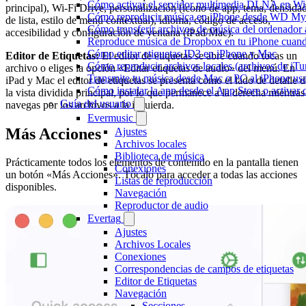
Cómo activar el servidor multimedia DLNA en Wi
principal), Wi-Fi Drive, personalización (icono de app, tema, densida
Cómo reproducir música en iPhone desde WD M
de lista, estilo de menú contextual), idioma, código de acceso,
Cómo transferir archivos de música del ordenador
accesibilidad y configuración de ventana (iPad/Mac).
Reproduce música de Dropbox en tu iPhone cuando
Cómo editar etiquetas ID3 en iPhone y Mac
Editor de Etiquetas:
El editor de etiquetas se abre cuando tocas un
Cómo reproducir archivos locales (archivos de iTu
archivo o eliges la opción «Editar etiquetas de audio» del menú. En
Transmite tu música desde Mac o PC al iPhone 
iPad y Mac el editor de etiquetas se presenta como el lado de detalle d
Cómo instalar la app desde el App Store o activar
la vista dividida principal, por lo que permanece a la derecha mientras
Guía del usuario
navegas por los archivos a la izquierda.
Evermusic
Más Acciones
Ajustes
Archivos locales
Biblioteca de música
Prácticamente todos los elementos de contenido en la pantalla tienen
Conexiones
un botón «Más Acciones». Tócalo para acceder a todas las acciones
Listas de reproducción
disponibles.
Navegación
Reproductor de audio
Evertag
Ajustes
Archivos Locales
Conexiones
Correspondencias de campos de etiquetas
Editor de Etiquetas
Navegación
Secciones