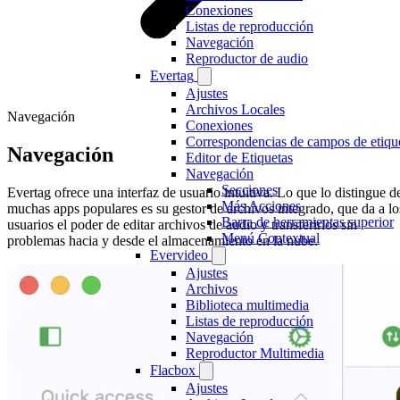
Conexiones
Listas de reproducción
Navegación
Reproductor de audio
Evertag
Ajustes
Archivos Locales
Navegación
Conexiones
Correspondencias de campos de etiqu
Navegación
Editor de Etiquetas
Navegación
Secciones
Evertag ofrece una interfaz de usuario intuitiva. Lo que lo distingue d
Más Acciones
muchas apps populares es su gestor de archivos integrado, que da a lo
Barra de herramientas superior
usuarios el poder de editar archivos de audio y transferirlos sin
Menú Contextual
problemas hacia y desde el almacenamiento en la nube.
Evervideo
Ajustes
Archivos
Biblioteca multimedia
Listas de reproducción
Navegación
Reproductor Multimedia
Flacbox
Ajustes