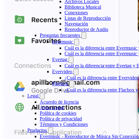
Archivos Locales
Biblioteca Musical
Conexiones
Listas de Reproducción
Navegación
Reproductor de Audio
Preguntas frecuentes
Evermusic
Cuál es la diferencia entre Evermusic
Cuál es la diferencia entre Evermusi
Evertag
Cuál es la diferencia entre Evertag y
Evervideo
¿Cuál es la diferencia entre Evervid
Flacbox
¿Cuál es la diferencia entre Flacbox
Legal
Acuerdo de licencia
Aviso Legal
Política de cookies
Política de privacidad
Términos y Condiciones
Productos
Evermusic - Reproductor de Música Sin Conexión