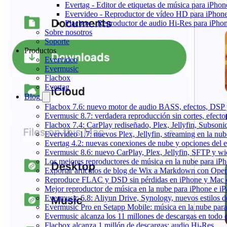
Evertag - Editor de etiquetas de música para iPho
Evervideo - Reproductor de vídeo HD para iPhon
Flacbox - Reproductor de audio Hi-Res para iPho
Sobre nosotros
Soporte
Productos
Evervideo
Evermusic
Flacbox
Evertag
Blog
Flacbox 7.6: nuevo motor de audio BASS, efectos, DSP y
Evermusic 8.7: verdadera reproducción sin cortes, efect
Flacbox 7.4: CarPlay rediseñado, Plex, Jellyfin, Subson
Evervideo 1.7: nuevos Plex, Jellyfin, streaming en la nu
Evertag 4.2: nuevas conexiones de nube y opciones del ed
Evermusic 8.6: nuevo CarPlay, Plex, Jellyfin, SFTP y wid
Los mejores reproductores de música en la nube para iP
Exportar artículos de blog de Wix a Markdown con Ope
Reproduce FLAC y DSD sin pérdidas en iPhone y Mac 
Mejor reproductor de música en la nube para iPhone e iP
Evermusic 6.8: Aliyun Drive, Synology, nuevos estilos de
Evermusic Pro en Setapp Mobile: música en la nube par
Evermusic alcanza los 11 millones de descargas en todo
Flacbox alcanza 1 millón de descargas: audio Hi-Res