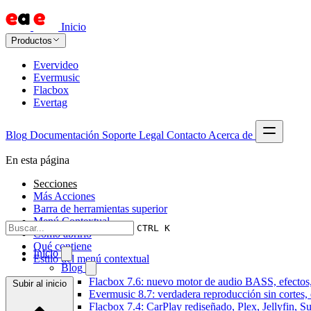
Inicio
Productos
Evervideo
Evermusic
Flacbox
Evertag
Blog
Documentación
Soporte
Legal
Contacto
Acerca de
En esta página
Secciones
Más Acciones
Barra de herramientas superior
Menú Contextual
CTRL K
Cómo abrirlo
Qué contiene
Inicio
Estilo del menú contextual
Blog
Flacbox 7.6: nuevo motor de audio BASS, efectos,
Subir al inicio
Evermusic 8.7: verdadera reproducción sin cortes,
Flacbox 7.4: CarPlay rediseñado, Plex, Jellyfin, 