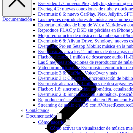
Evervideo 1.7: nuevos Plex, Jellyfin, streaming en
Evertag 4.2: nuevas conexiones de nube y opciones 
Evermusic 8.6: nuevo CarPlay, Plex, Jellyfin, SFTP
Documentación
Los mejores reproductores de música en la nube p
Exportar artículos de blog de Wix a Markdown c
Reproduce FLAC y DSD sin pérdidas en iPhone 
Mejor reproductor de música en la nube para iPho
Evermusic 6.8: Aliyun Drive, Synology, nuevos esti
Evermusic Pro en Setapp Mobile: música en la nu
Evermusic alcanza los 11 millones de descargas e
Flacbox alcanza 1 millón de descargas: audio Hi-
Las 5 mejores aplicaciones de reproductor de mús
Vídeo promocional de Evermusic: reproductor de 
Evermusic 3.6: CarPlay, VoiceOver y más
Evermusic 3.1: Crossfade, sincronización de biblio
Evermusic alcanza los 3 millones de descargas: r
Flacbox 1.6: sincronización automática, ecualiza
Evermusic 2.3: Sincronización automática, posició
Reproduce música desde la nube en iPhone con E
Streaming de audio en iOS con AVAssetResource
Contáctanos
Documentación
Cómo hacerlo
Cómo activar un visualizador de música mie