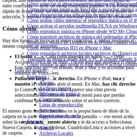
carpeta, una entrada de Recientes/Favoritos, incluso una cuenta de
Cómo conectar el almacenamiento interno del Bluesou
nube conectada — tiene un menú contextual adjunto. Es la forma más
Cómo descargar música de YouTube y escuchar música s
rápida de actuar sobre un elemento individual sin entrar en modo de
Cómo desconectar una aplicación de terceros de tu cuen
selección, y muestra cada acción relevante para el tipo de elemento.
Cómo grabar vídeo mientras se reproduce música en el i
Cómo activar el servidor multimedia DLNA en Windows 
Cómo abrirlo
Cómo reproducir música en iPhone desde WD My Clo
Cómo transferir archivos de música del ordenador al iP
Hay dos formas de invocar el menú contextual, y ambas producen el
Reproduce música de Dropbox en tu iPhone cuando estás
mismo conjunto de acciones:
Cómo editar etiquetas ID3 en iPhone y Mac
Cómo reproducir archivos locales (archivos de iTunes) e
El botón «…».
Cada celda muestra un botón «…» (Más
Transmite tu música desde Mac o PC al iPhone usando
Acciones) cerca de su título. Tócalo para que aparezca el menú
Cómo instalar la app desde el App Store o activar compr
Esto funciona igual en iPhone, iPad y Mac y es accesible para
Guía del usuario
usuarios de VoiceOver.
Evermusic
Pulsación larga / clic derecho.
En iPhone e iPad,
toca y
Ajustes
mantén
la celda para abrir el menú. En Mac,
haz clic derecho
Archivos locales
(o Control-clic) en la celda. Aparece una vista previa
Biblioteca de música
seleccionada del elemento junto al menú para que puedas
Conexiones
confirmar que estás actuando sobre el archivo correcto.
Listas de reproducción
Navegación
El mismo gesto también funciona en la propia barra de título de la
Reproductor de audio
carpeta en la parte superior derecha de la pantalla — ese menú actúa
Evertag
sobre la
carpeta actualmente abierta
y te da acceso a Seleccionar,
Nueva Carpeta, Buscar, Ordenar, Cuadrícula/Lista y acciones a nivel
Ajustes
de carpeta.
Archivos Locales