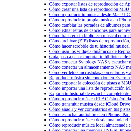
Cómo exportar listas de reproducción de Ap
Cómo crear una lista de reproducción M3U p
Cómo reproducir tu música desde Mac / PC
Cómo reproducir tu propia música en iPhon
Cómo cambiar las portadas de álbumes para pi
Cómo editar letras de canciones para archi
Cómo transferir tu biblioteca musical entre 
Cómo archivar (ZIP) listas de reproducción, 
Cómo hacer scrobble de tu historial musica
Cómo usar los widgets dinámicos de Reprod
Guía paso a paso: Importar tu biblioteca de
Cómo conectar Synology NAS y escuchar m
Cómo conectar un almacenamiento NAS me
Cómo ver letras incrustadas, comentarios y
Reproducir música sin conexión en Evermusic
Cómo exportar la colección de pistas a M
Cómo importar una lista de reproducción 
Exporta tu historial de escucha completo de
Cómo reproducir música FLAC (sin pérdida
Cómo transmitir música desde iCloud Drive
Cómo añadir y ver comentarios en tus pista
Cómo escuchar audiolibros en iPhone, iPa
Cómo reproducir música desde una unidad 
Cómo reproducir música local almacenada e
Cómo conectar una memoria USB al iPhone y 