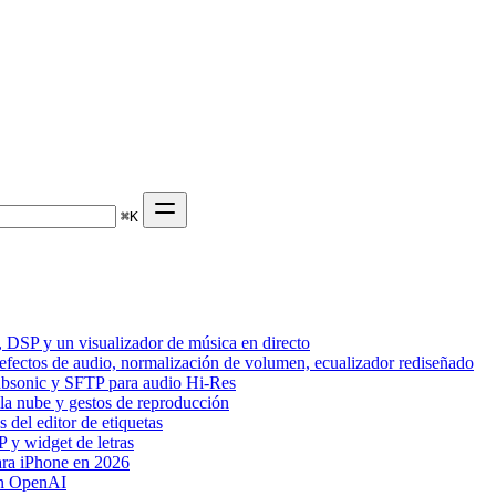
⌘
K
 DSP y un visualizador de música en directo
 efectos de audio, normalización de volumen, ecualizador rediseñado
Subsonic y SFTP para audio Hi-Res
 la nube y gestos de reproducción
del editor de etiquetas
 y widget de letras
ara iPhone en 2026
on OpenAI