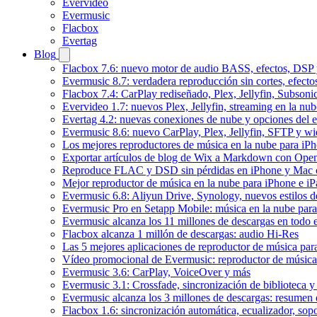
Evervideo
Evermusic
Flacbox
Evertag
Blog
Flacbox 7.6: nuevo motor de audio BASS, efectos, DSP y
Evermusic 8.7: verdadera reproducción sin cortes, efect
Flacbox 7.4: CarPlay rediseñado, Plex, Jellyfin, Subson
Evervideo 1.7: nuevos Plex, Jellyfin, streaming en la nu
Evertag 4.2: nuevas conexiones de nube y opciones del ed
Evermusic 8.6: nuevo CarPlay, Plex, Jellyfin, SFTP y wid
Los mejores reproductores de música en la nube para iP
Exportar artículos de blog de Wix a Markdown con Ope
Reproduce FLAC y DSD sin pérdidas en iPhone y Mac 
Mejor reproductor de música en la nube para iPhone e iP
Evermusic 6.8: Aliyun Drive, Synology, nuevos estilos de
Evermusic Pro en Setapp Mobile: música en la nube par
Evermusic alcanza los 11 millones de descargas en todo
Flacbox alcanza 1 millón de descargas: audio Hi-Res
Las 5 mejores aplicaciones de reproductor de música pa
Vídeo promocional de Evermusic: reproductor de música
Evermusic 3.6: CarPlay, VoiceOver y más
Evermusic 3.1: Crossfade, sincronización de biblioteca y
Evermusic alcanza los 3 millones de descargas: resumen 
Flacbox 1.6: sincronización automática, ecualizador, so