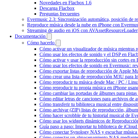
Novedades en Flacbox 1.6
Descarga Flacbox
Preguntas frecuentes
Evermusic 2.3: Sincronización automática, posición de r
Reproduce música desde la nube en iPhone con Evermus
Streaming de audio en iOS con AVAssetResourceLoader
Documentación
Cómo hacerlo
Cómo activar un visualizador de música mientras 
Cómo usar los efectos de sonido y el DSP en Flac
Cómo activar y usar la reproducción sin cortes en
Cómo usar los efectos de sonido en Evermusic: rev
Cómo exportar listas de reproducción de Apple Mu
Cómo crear una lista de reproducción M3U para In
Cómo reproducir tu música desde Mac / PC / Lin
Cómo reproducir tu propia música en iPhone usan
Cómo cambiar las portadas de álbumes para pistas l
Cómo editar letras de canciones para archivos de
Cómo transferir tu biblioteca musical entre dispos
Cómo archivar (ZIP) listas de reproducción, álbumes
Cómo hacer scrobble de tu historial musical de Ev
Cómo usar los widgets dinámicos de Reproducción
Guía paso a paso: Importar tu biblioteca de iClou
Cómo conectar Synology NAS y escuchar música 
Cómo conectar un almacenamiento NAS mediante