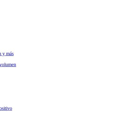
n y más
e volumen
ositivo