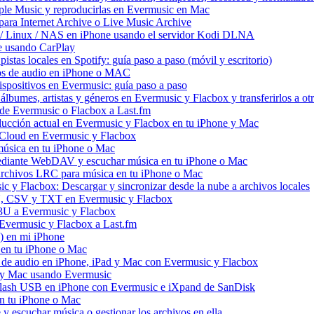
ple Music y reproducirlas en Evermusic en Mac
ara Internet Archive o Live Music Archive
 / Linux / NAS en iPhone usando el servidor Kodi DLNA
e usando CarPlay
stas locales en Spotify: guía paso a paso (móvil y escritorio)
vos de audio en iPhone o MAC
dispositivos en Evermusic: guía paso a paso
álbumes, artistas y géneros en Evermusic y Flacbox y transferirlos a otr
l de Evermusic o Flacbox a Last.fm
ucción actual en Evermusic y Flacbox en tu iPhone y Mac
 iCloud en Evermusic y Flacbox
úsica en tu iPhone o Mac
diante WebDAV y escuchar música en tu iPhone o Mac
 archivos LRC para música en tu iPhone o Mac
 y Flacbox: Descargar y sincronizar desde la nube a archivos locales
3U, CSV y TXT en Evermusic y Flacbox
M3U a Evermusic y Flacbox
 Evermusic y Flacbox a Last.fm
) en mi iPhone
 en tu iPhone o Mac
s de audio en iPhone, iPad y Mac con Evermusic y Flacbox
d y Mac usando Evermusic
flash USB en iPhone con Evermusic e iXpand de SanDisk
n tu iPhone o Mac
escuchar música o gestionar los archivos en ella