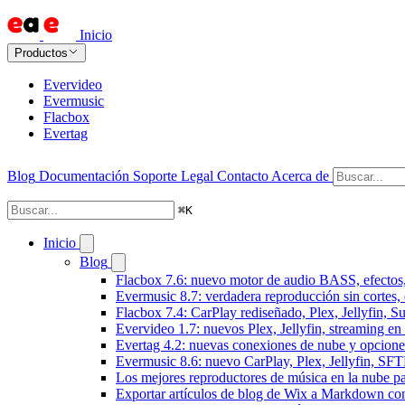
Inicio
Productos
Evervideo
Evermusic
Flacbox
Evertag
Blog
Documentación
Soporte
Legal
Contacto
Acerca de
⌘
K
Inicio
Blog
Flacbox 7.6: nuevo motor de audio BASS, efectos,
Evermusic 8.7: verdadera reproducción sin cortes,
Flacbox 7.4: CarPlay rediseñado, Plex, Jellyfin, 
Evervideo 1.7: nuevos Plex, Jellyfin, streaming en
Evertag 4.2: nuevas conexiones de nube y opciones 
Evermusic 8.6: nuevo CarPlay, Plex, Jellyfin, SFTP
Los mejores reproductores de música en la nube p
Exportar artículos de blog de Wix a Markdown c