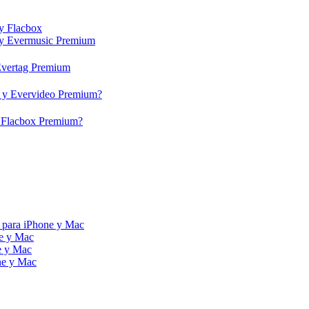
 y Flacbox
c y Evermusic Premium
 Evertag Premium
eo y Evervideo Premium?
 y Flacbox Premium?
 para iPhone y Mac
ne y Mac
e y Mac
ne y Mac