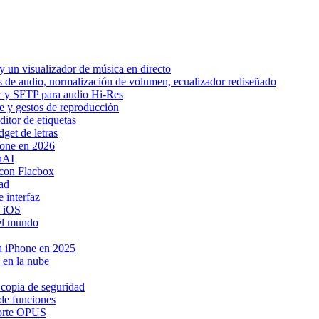
 un visualizador de música en directo
os de audio, normalización de volumen, ecualizador rediseñado
ic y SFTP para audio Hi-Res
be y gestos de reproducción
itor de etiquetas
get de letras
hone en 2026
nAI
con Flacbox
ad
 interfaz
a iOS
 el mundo
ra iPhone en 2025
 en la nube
 copia de seguridad
de funciones
porte OPUS