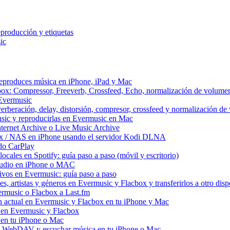
eproducción y etiquetas
ic
reproduces música en iPhone, iPad y Mac
box: Compressor, Freeverb, Crossfeed, Echo, normalización de volume
 Evermusic
erberación, delay, distorsión, compresor, crossfeed y normalización d
sic y reproducirlas en Evermusic en Mac
ternet Archive o Live Music Archive
ux / NAS en iPhone usando el servidor Kodi DLNA
do CarPlay
ocales en Spotify: guía paso a paso (móvil y escritorio)
 audio en iPhone o MAC
itivos en Evermusic: guía paso a paso
, artistas y géneros en Evermusic y Flacbox y transferirlos a otro disp
ermusic o Flacbox a Last.fm
 actual en Evermusic y Flacbox en tu iPhone y Mac
d en Evermusic y Flacbox
en tu iPhone o Mac
 WebDAV y escuchar música en tu iPhone o Mac