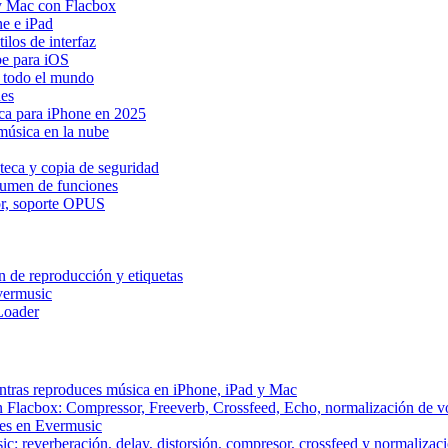
y Mac con Flacbox
ne e iPad
los de interfaz
be para iOS
n todo el mundo
Res
ica para iPhone en 2025
música en la nube
teca y copia de seguridad
esumen de funciones
dor, soporte OPUS
n de reproducción y etiquetas
vermusic
Loader
ntras reproduces música en iPhone, iPad y Mac
n Flacbox: Compressor, Freeverb, Crossfeed, Echo, normalización de 
tes en Evermusic
c: reverberación, delay, distorsión, compresor, crossfeed y normaliza