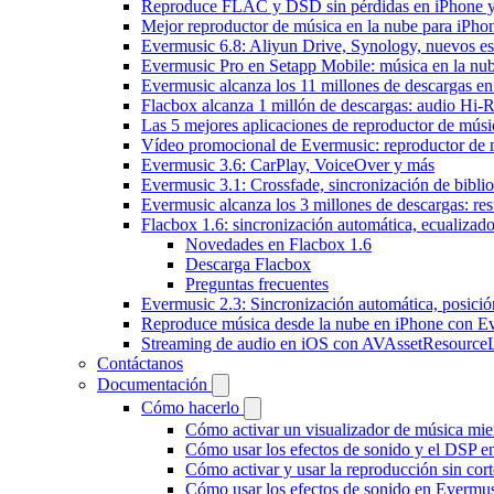
Reproduce FLAC y DSD sin pérdidas en iPhone 
Mejor reproductor de música en la nube para iPho
Evermusic 6.8: Aliyun Drive, Synology, nuevos esti
Evermusic Pro en Setapp Mobile: música en la nu
Evermusic alcanza los 11 millones de descargas e
Flacbox alcanza 1 millón de descargas: audio Hi-
Las 5 mejores aplicaciones de reproductor de mús
Vídeo promocional de Evermusic: reproductor de 
Evermusic 3.6: CarPlay, VoiceOver y más
Evermusic 3.1: Crossfade, sincronización de biblio
Evermusic alcanza los 3 millones de descargas: r
Flacbox 1.6: sincronización automática, ecualiza
Novedades en Flacbox 1.6
Descarga Flacbox
Preguntas frecuentes
Evermusic 2.3: Sincronización automática, posició
Reproduce música desde la nube en iPhone con E
Streaming de audio en iOS con AVAssetResource
Contáctanos
Documentación
Cómo hacerlo
Cómo activar un visualizador de música mie
Cómo usar los efectos de sonido y el DSP e
Cómo activar y usar la reproducción sin cor
Cómo usar los efectos de sonido en Evermusi