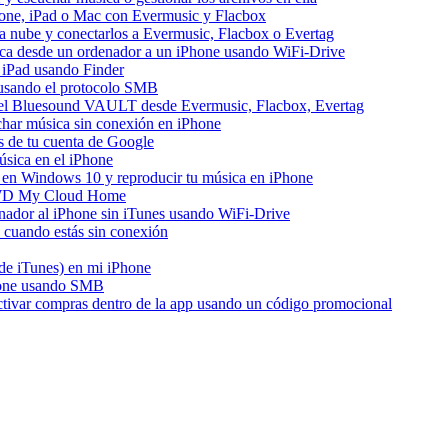
hone, iPad o Mac con Evermusic y Flacbox
a nube y conectarlos a Evermusic, Flacbox o Evertag
ica desde un ordenador a un iPhone usando WiFi-Drive
 iPad usando Finder
e usando el protocolo SMB
del Bluesound VAULT desde Evermusic, Flacbox, Evertag
har música sin conexión en iPhone
s de tu cuenta de Google
sica en el iPhone
en Windows 10 y reproducir tu música en iPhone
e WD My Cloud Home
enador al iPhone sin iTunes usando WiFi-Drive
cuando estás sin conexión
 de iTunes) en mi iPhone
hone usando SMB
activar compras dentro de la app usando un código promocional