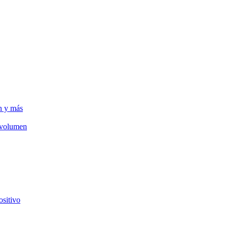
n y más
e volumen
ositivo