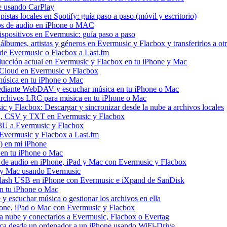
e usando CarPlay
stas locales en Spotify: guía paso a paso (móvil y escritorio)
vos de audio en iPhone o MAC
dispositivos en Evermusic: guía paso a paso
álbumes, artistas y géneros en Evermusic y Flacbox y transferirlos a otr
l de Evermusic o Flacbox a Last.fm
ucción actual en Evermusic y Flacbox en tu iPhone y Mac
 iCloud en Evermusic y Flacbox
úsica en tu iPhone o Mac
diante WebDAV y escuchar música en tu iPhone o Mac
 archivos LRC para música en tu iPhone o Mac
 y Flacbox: Descargar y sincronizar desde la nube a archivos locales
3U, CSV y TXT en Evermusic y Flacbox
M3U a Evermusic y Flacbox
 Evermusic y Flacbox a Last.fm
) en mi iPhone
 en tu iPhone o Mac
s de audio en iPhone, iPad y Mac con Evermusic y Flacbox
d y Mac usando Evermusic
flash USB en iPhone con Evermusic e iXpand de SanDisk
n tu iPhone o Mac
escuchar música o gestionar los archivos en ella
hone, iPad o Mac con Evermusic y Flacbox
a nube y conectarlos a Evermusic, Flacbox o Evertag
ica desde un ordenador a un iPhone usando WiFi-Drive