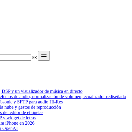
⌘
K
 DSP y un visualizador de música en directo
 efectos de audio, normalización de volumen, ecualizador rediseñado
Subsonic y SFTP para audio Hi-Res
 la nube y gestos de reproducción
del editor de etiquetas
 y widget de letras
ara iPhone en 2026
on OpenAI