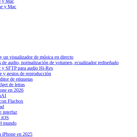
e y Mac
ne y Mac
 un visualizador de música en directo
os de audio, normalización de volumen, ecualizador rediseñado
ic y SFTP para audio Hi-Res
be y gestos de reproducción
itor de etiquetas
get de letras
hone en 2026
nAI
con Flacbox
ad
 interfaz
a iOS
 el mundo
ra iPhone en 2025