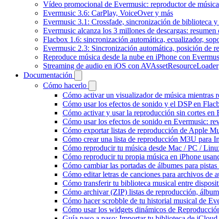
Vídeo promocional de Evermusic: reproductor de música
Evermusic 3.6: CarPlay, VoiceOver y más
Evermusic 3.1: Crossfade, sincronización de biblioteca y
Evermusic alcanza los 3 millones de descargas: resumen 
Flacbox 1.6: sincronización automática, ecualizador, so
Evermusic 2.3: Sincronización automática, posición de r
Reproduce música desde la nube en iPhone con Evermus
Streaming de audio en iOS con AVAssetResourceLoader
Documentación
Cómo hacerlo
Cómo activar un visualizador de música mientras 
Cómo usar los efectos de sonido y el DSP en Flac
Cómo activar y usar la reproducción sin cortes en
Cómo usar los efectos de sonido en Evermusic: rev
Cómo exportar listas de reproducción de Apple Mu
Cómo crear una lista de reproducción M3U para In
Cómo reproducir tu música desde Mac / PC / Lin
Cómo reproducir tu propia música en iPhone usan
Cómo cambiar las portadas de álbumes para pistas l
Cómo editar letras de canciones para archivos de
Cómo transferir tu biblioteca musical entre dispos
Cómo archivar (ZIP) listas de reproducción, álbumes
Cómo hacer scrobble de tu historial musical de Ev
Cómo usar los widgets dinámicos de Reproducción
Guía paso a paso: Importar tu biblioteca de iClou