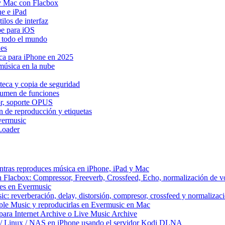
y Mac con Flacbox
ne e iPad
los de interfaz
be para iOS
n todo el mundo
Res
ica para iPhone en 2025
música en la nube
teca y copia de seguridad
esumen de funciones
dor, soporte OPUS
n de reproducción y etiquetas
vermusic
Loader
ntras reproduces música en iPhone, iPad y Mac
n Flacbox: Compressor, Freeverb, Crossfeed, Echo, normalización de 
tes en Evermusic
c: reverberación, delay, distorsión, compresor, crossfeed y normaliza
ple Music y reproducirlas en Evermusic en Mac
ara Internet Archive o Live Music Archive
 / Linux / NAS en iPhone usando el servidor Kodi DLNA