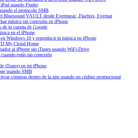
 iPad usando Finder
e usando el protocolo SMB
del Bluesound VAULT desde Evermusic, Flacbox, Evertag
har música sin conexión en iPhone
s de tu cuenta de Google
sica en el iPhone
en Windows 10 y reproducir tu música en iPhone
e WD My Cloud Home
enador al iPhone sin iTunes usando WiFi-Drive
cuando estás sin conexión
 de iTunes) en mi iPhone
hone usando SMB
activar compras dentro de la app usando un código promocional