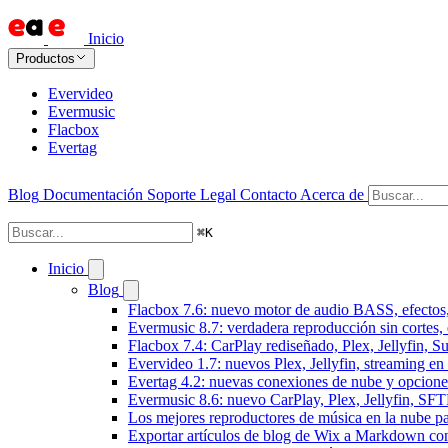
Inicio
Productos
Evervideo
Evermusic
Flacbox
Evertag
Blog
Documentación
Soporte
Legal
Contacto
Acerca de
⌘
K
Inicio
Blog
Flacbox 7.6: nuevo motor de audio BASS, efectos,
Evermusic 8.7: verdadera reproducción sin cortes,
Flacbox 7.4: CarPlay rediseñado, Plex, Jellyfin, 
Evervideo 1.7: nuevos Plex, Jellyfin, streaming en
Evertag 4.2: nuevas conexiones de nube y opciones 
Evermusic 8.6: nuevo CarPlay, Plex, Jellyfin, SFTP
Los mejores reproductores de música en la nube p
Exportar artículos de blog de Wix a Markdown c