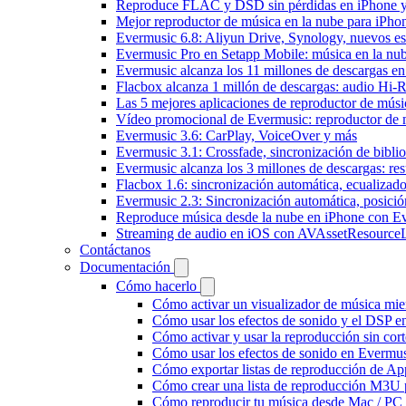
Reproduce FLAC y DSD sin pérdidas en iPhone 
Mejor reproductor de música en la nube para iPho
Evermusic 6.8: Aliyun Drive, Synology, nuevos esti
Evermusic Pro en Setapp Mobile: música en la nu
Evermusic alcanza los 11 millones de descargas e
Flacbox alcanza 1 millón de descargas: audio Hi-
Las 5 mejores aplicaciones de reproductor de mús
Vídeo promocional de Evermusic: reproductor de 
Evermusic 3.6: CarPlay, VoiceOver y más
Evermusic 3.1: Crossfade, sincronización de biblio
Evermusic alcanza los 3 millones de descargas: r
Flacbox 1.6: sincronización automática, ecualiza
Evermusic 2.3: Sincronización automática, posició
Reproduce música desde la nube en iPhone con E
Streaming de audio en iOS con AVAssetResource
Contáctanos
Documentación
Cómo hacerlo
Cómo activar un visualizador de música mie
Cómo usar los efectos de sonido y el DSP e
Cómo activar y usar la reproducción sin cor
Cómo usar los efectos de sonido en Evermusi
Cómo exportar listas de reproducción de Ap
Cómo crear una lista de reproducción M3U p
Cómo reproducir tu música desde Mac / PC