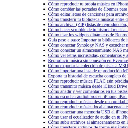
Cómo reproducir tu propia música en iPhon
Cómo cambiar las portadas de álbumes para pi
Cómo editar letras de canciones para archi
Cómo transferir tu biblioteca musical entre 
Cómo archivar (ZIP) listas de reproducción, 
Cómo hacer scrobble de tu historial musica
Cómo usar los widgets dinámicos de Reprod
Guía paso a paso: Importar tu biblioteca de
Cómo conectar Synology NAS y escuchar m
Cómo conectar un almacenamiento NAS me
Cómo ver letras incrustadas, comentarios y
Reproducir música sin conexión en Evermusic
Cómo exportar la colección de pistas a M
Cómo importar una lista de reproducción 
Exporta tu historial de escucha completo de
Cómo reproducir música FLAC (sin pérdida
Cómo transmitir música desde iCloud Drive
Cómo añadir y ver comentarios en tus pista
Cómo escuchar audiolibros en iPhone, iPa
Cómo reproducir música desde una unidad 
Cómo reproducir música local almacenada e
Cómo conectar una memoria USB al iPhone y 
Cómo usar el ecualizador de audio en tu iP
Cómo subir archivos al almacenamiento en l
Cómo transferir archivos de forma inalámbr