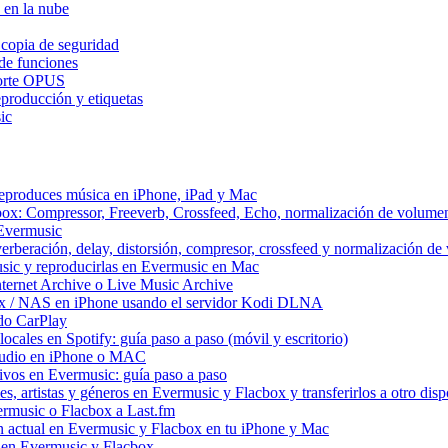
 en la nube
 copia de seguridad
de funciones
porte OPUS
eproducción y etiquetas
ic
reproduces música en iPhone, iPad y Mac
box: Compressor, Freeverb, Crossfeed, Echo, normalización de volume
 Evermusic
erberación, delay, distorsión, compresor, crossfeed y normalización d
sic y reproducirlas en Evermusic en Mac
ternet Archive o Live Music Archive
ux / NAS en iPhone usando el servidor Kodi DLNA
do CarPlay
ocales en Spotify: guía paso a paso (móvil y escritorio)
 audio en iPhone o MAC
itivos en Evermusic: guía paso a paso
, artistas y géneros en Evermusic y Flacbox y transferirlos a otro disp
ermusic o Flacbox a Last.fm
 actual en Evermusic y Flacbox en tu iPhone y Mac
d en Evermusic y Flacbox