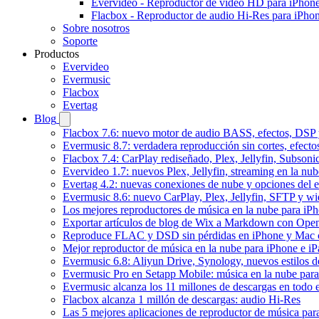
Evervideo - Reproductor de vídeo HD para iPhon
Flacbox - Reproductor de audio Hi-Res para iPho
Sobre nosotros
Soporte
Productos
Evervideo
Evermusic
Flacbox
Evertag
Blog
Flacbox 7.6: nuevo motor de audio BASS, efectos, DSP y
Evermusic 8.7: verdadera reproducción sin cortes, efect
Flacbox 7.4: CarPlay rediseñado, Plex, Jellyfin, Subson
Evervideo 1.7: nuevos Plex, Jellyfin, streaming en la nu
Evertag 4.2: nuevas conexiones de nube y opciones del ed
Evermusic 8.6: nuevo CarPlay, Plex, Jellyfin, SFTP y wid
Los mejores reproductores de música en la nube para iP
Exportar artículos de blog de Wix a Markdown con Ope
Reproduce FLAC y DSD sin pérdidas en iPhone y Mac 
Mejor reproductor de música en la nube para iPhone e iP
Evermusic 6.8: Aliyun Drive, Synology, nuevos estilos de
Evermusic Pro en Setapp Mobile: música en la nube par
Evermusic alcanza los 11 millones de descargas en todo
Flacbox alcanza 1 millón de descargas: audio Hi-Res
Las 5 mejores aplicaciones de reproductor de música pa