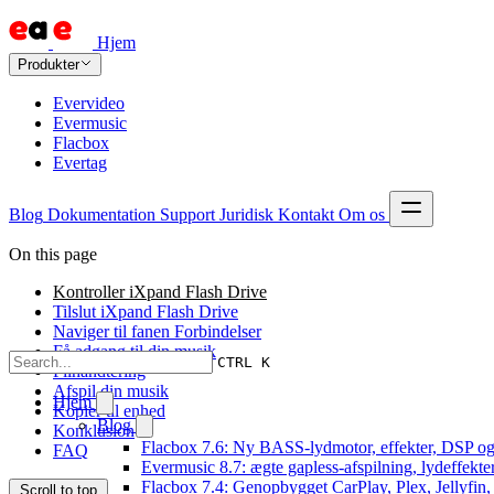
Hjem
Produkter
Evervideo
Evermusic
Flacbox
Evertag
Blog
Dokumentation
Support
Juridisk
Kontakt
Om os
On this page
Kontroller iXpand Flash Drive
Tilslut iXpand Flash Drive
Naviger til fanen Forbindelser
Få adgang til din musik
CTRL K
Filhåndtering
Afspil din musik
Hjem
Kopier til enhed
Blog
Konklusion
Flacbox 7.6: Ny BASS-lydmotor, effekter, DSP og 
FAQ
Evermusic 8.7: ægte gapless-afspilning, lydeffekte
Flacbox 7.4: Genopbygget CarPlay, Plex, Jellyfin,
Scroll to top