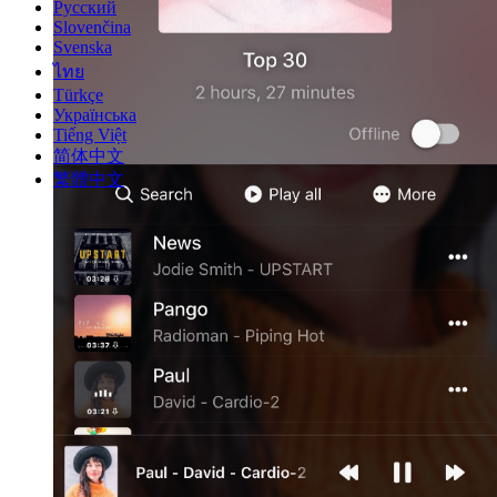
Русский
Slovenčina
Svenska
ไทย
Türkçe
Українська
Tiếng Việt
简体中文
繁體中文