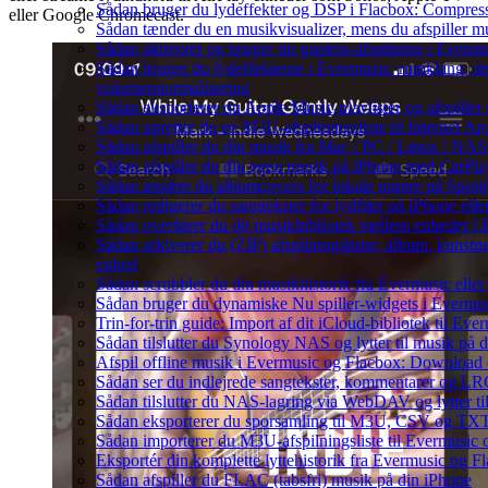
Sådan bruger du lydeffekter og DSP i Flacbox: Compres
eller Google Chromecast.
Sådan tænder du en musikvisualizer, mens du afspiller 
Sådan aktiverer og bruger du gapless-afspilning i Evermu
Sådan bruger du lydeffekterne i Evermusic: rumklang, de
volumennormalisering
Sådan eksporterer du Apple Music-playlister og afspille
Sådan opretter du en M3U-afspilningsliste til Internet Ar
Sådan afspiller du din musik fra Mac / PC / Linux / 
Sådan afspiller du din egen musik på iPhone med CarPla
Sådan ændrer du albumcovers for lokale numre på Spotify
Sådan redigerer du sangtekster for lydfiler på iPhone el
Sådan overfører du dit musikbibliotek mellem enheder i E
Sådan arkiverer du (ZIP) afspilningslister, album, kunstn
enhed
Sådan scrobbler du din musikhistorik fra Evermusic eller 
Sådan bruger du dynamiske Nu spiller-widgets i Evermu
Trin-for-trin guide: Import af dit iCloud-bibliotek til Ev
Sådan tilslutter du Synology NAS og lytter til musik på 
Afspil offline musik i Evermusic og Flacbox: Download og
Sådan ser du indlejrede sangtekster, kommentarer og LRC-
Sådan tilslutter du NAS-lagring via WebDAV og lytter ti
Sådan eksporterer du sporsamling til M3U, CSV og TXT
Sådan importerer du M3U-afspilningsliste til Evermusic
Eksportér din komplette lyttehistorik fra Evermusic og Fl
Sådan afspiller du FLAC (tabsfri) musik på din iPhone