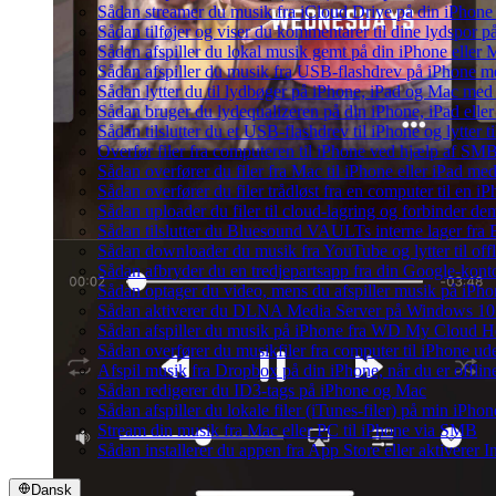
Sådan streamer du musik fra iCloud Drive på din iPhone
Sådan tilføjer og viser du kommentarer til dine lydspo
Sådan afspiller du lokal musik gemt på din iPhone eller 
Sådan afspiller du musik fra USB-flashdrev på iPhone 
Sådan lytter du til lydbøger på iPhone, iPad og Mac me
Sådan bruger du lydequalizeren på din iPhone, iPad el
Sådan tilslutter du et USB-flashdrev til iPhone og lytter ti
Overfør filer fra computeren til iPhone ved hjælp af SM
Sådan overfører du filer fra Mac til iPhone eller iPad me
Sådan overfører du filer trådløst fra en computer til en
Sådan uploader du filer til cloud-lagring og forbinder de
Sådan tilslutter du Bluesound VAULTs interne lager fra
Sådan downloader du musik fra YouTube og lytter til off
Sådan afbryder du en tredjepartsapp fra din Google-kont
Sådan optager du video, mens du afspiller musik på iPho
Sådan aktiverer du DLNA Media Server på Windows 10 o
Sådan afspiller du musik på iPhone fra WD My Cloud 
Sådan overfører du musikfiler fra computer til iPhone 
Afspil musik fra Dropbox på din iPhone, når du er offlin
Sådan redigerer du ID3-tags på iPhone og Mac
Sådan afspiller du lokale filer (iTunes-filer) på min iPhon
Stream din musik fra Mac eller PC til iPhone via SMB
Sådan installerer du appen fra App Store eller aktiverer
Dansk