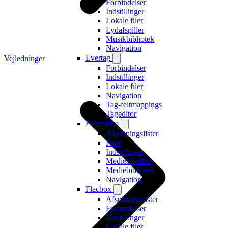
Forbindelser
Indstillinger
Lokale filer
Lydafspiller
Musikbibliotek
Navigation
Evertag
Vejledninger
Forbindelser
Indstillinger
Lokale filer
Navigation
Tag-feltmappings
Tageditor
Evervideo
Afspilningslister
Filer
Indstillinger
Medieafspiller
Mediebibliotek
Navigation
Flacbox
Afspilningslister
Forbindelser
Indstillinger
Lokale filer