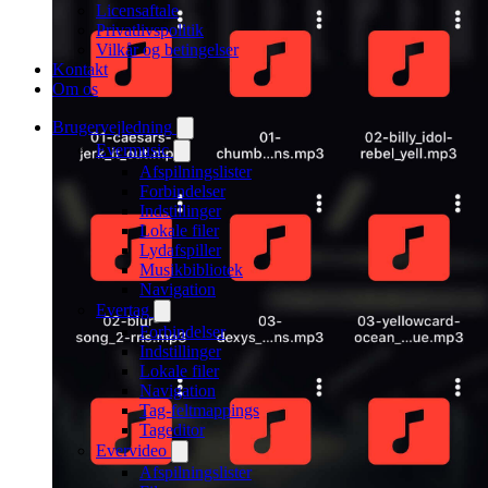
Licensaftale
Privatlivspolitik
Vilkår og betingelser
Kontakt
Om os
Brugervejledning
Evermusic
Afspilningslister
Forbindelser
Indstillinger
Lokale filer
Lydafspiller
Musikbibliotek
Navigation
Evertag
Forbindelser
Indstillinger
Lokale filer
Navigation
Tag-feltmappings
Tageditor
Evervideo
Afspilningslister