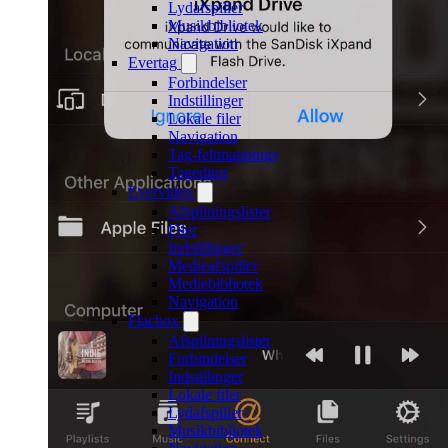
Lydafspiller
Musikbibliotek
Navigation
Evertag
Forbindelser
Indstillinger
Lokale filer
Navigation
Tag-feltmappings
Tageditor
Evervideo
Afspilningslister
Filer
Indstillinger
Medieafspiller
Mediebibliotek
Navigation
Flacbox
Afspilningslister
Forbindelser
Indstillinger
Lokale filer
Lydafspiller
Musikbibliotek