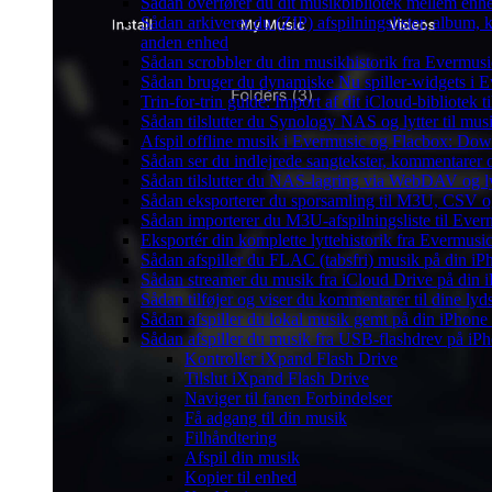
Sådan overfører du dit musikbibliotek mellem enhed
Sådan arkiverer du (ZIP) afspilningslister, album, 
anden enhed
Sådan scrobbler du din musikhistorik fra Evermusic
Sådan bruger du dynamiske Nu spiller-widgets i 
Trin-for-trin guide: Import af dit iCloud-bibliotek
Sådan tilslutter du Synology NAS og lytter til mus
Afspil offline musik i Evermusic og Flacbox: Downl
Sådan ser du indlejrede sangtekster, kommentarer 
Sådan tilslutter du NAS-lagring via WebDAV og lyt
Sådan eksporterer du sporsamling til M3U, CSV 
Sådan importerer du M3U-afspilningsliste til Eve
Eksportér din komplette lyttehistorik fra Evermusic
Sådan afspiller du FLAC (tabsfri) musik på din iP
Sådan streamer du musik fra iCloud Drive på din 
Sådan tilføjer og viser du kommentarer til dine 
Sådan afspiller du lokal musik gemt på din iPhone
Sådan afspiller du musik fra USB-flashdrev på i
Kontroller iXpand Flash Drive
Tilslut iXpand Flash Drive
Naviger til fanen Forbindelser
Få adgang til din musik
Filhåndtering
Afspil din musik
Kopier til enhed