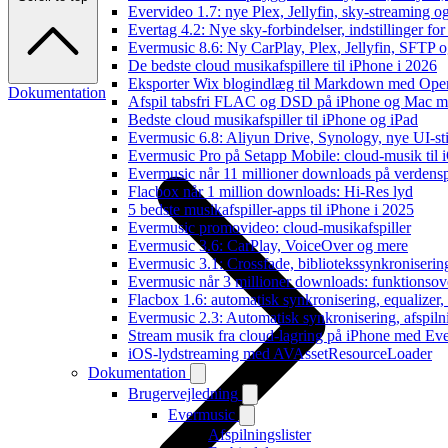
Evervideo 1.7: nye Plex, Jellyfin, sky-streaming og
Evertag 4.2: Nye sky-forbindelser, indstillinger for 
Evermusic 8.6: Ny CarPlay, Plex, Jellyfin, SFTP o
De bedste cloud musikafspillere til iPhone i 2026
Eksporter Wix blogindlæg til Markdown med Op
Dokumentation
Afspil tabsfri FLAC og DSD på iPhone og Mac m
Bedste cloud musikafspiller til iPhone og iPad
Evermusic 6.8: Aliyun Drive, Synology, nye UI-sti
Evermusic Pro på Setapp Mobile: cloud-musik til 
Evermusic når 11 millioner downloads på verdens
Flacbox når 1 million downloads: Hi-Res lyd
5 bedste musikafspiller-apps til iPhone i 2025
Evermusic promovideo: cloud-musikafspiller
Evermusic 3.6: CarPlay, VoiceOver og mere
Evermusic 3.1: Crossfade, bibliotekssynkroniseri
Evermusic når 3 millioner downloads: funktionsov
Flacbox 1.6: automatisk synkronisering, equalizer
Evermusic 2.3: Automatisk synkronisering, afspiln
Stream musik fra cloud-lagring på iPhone med Ev
iOS-lydstreaming med AVAssetResourceLoader
Dokumentation
Brugervejledning
Evermusic
Afspilningslister