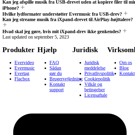
Kan jeg afspille musik fra USB-drevet uden at kopiere filer til mi
iPhone?
Hvilke lydformater understøtter Evermusic fra USB-drev?
Kan jeg streame musik fra iXpand-drevet til AirPlay-højttalere?
Hvad skal jeg gøre, hvis mit iXpand-drev ikke genkendes?
Last updated on
september 5, 2023
Produkter
Hjælp
Juridisk
Virksom
Evervideo
FAQ
Juridisk
Om os
Evermusic
Sådan
meddelelse
Blog
Evertag
gør du
Privatlivspolitik
Kontakt
Flacbox
Brugervejledning
Cookiepolitik
Kontakt
Vilkår og
support
betingelser
Licensaftale