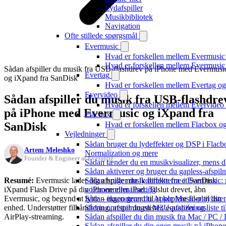
Lydafspiller
Musikbibliotek
Navigation
Ofte stillede spørgsmål
Evermusic
Hvad er forskellen mellem Evermusic
Hvad er forskellen mellem Evermusi
Sådan afspiller du musik fra USB-flashdrev på iPhone med Evermusi
Evertag
og iXpand fra SanDisk
Hvad er forskellen mellem Evertag o
Evervideo
Sådan afspiller du musik fra USB-flashdre
Hvad er forskellen mellem Evervide
på iPhone med Evermusic og iXpand fra
Flacbox
SanDisk
Hvad er forskellen mellem Flacbox 
Vejledninger
Sådan bruger du lydeffekter og DSP i Flac
Artem Meleshko
Normalization og mere
Founder & Engineer at Everappz
Sådan tænder du en musikvisualizer, mens d
Sådan aktiverer og bruger du gapless-afspil
Resumé:
Evermusic lader dig afspille musik direkte fra et SanDisk
Sådan bruger du lydeffekterne i Evermusic:
iXpand Flash Drive på din iPhone eller iPad. Tilslut drevet, åbn
volumennormalisering
Evermusic, og begynd at lytte – ingen grund til at kopiere filer til din
Sådan eksporterer du Apple Music-playliste
enhed. Understøtter filhåndtering, afspilningslister, equalizer og
Sådan opretter du en M3U-afspilningsliste ti
AirPlay-streaming.
Sådan afspiller du din musik fra Mac / PC
Sådan afspiller du din egen musik på iPhon