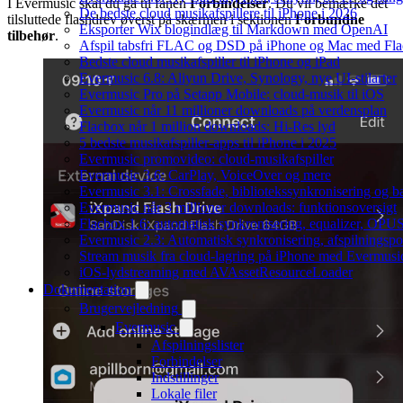
I Evermusic skal du gå til fanen
Forbindelser
. Du vil bemærke det
De bedste cloud musikafspillere til iPhone i 2026
tilsluttede flashdrev øverst på skærmen i sektionen
Forbundne
Eksporter Wix blogindlæg til Markdown med OpenAI
tilbehør
.
Afspil tabsfri FLAC og DSD på iPhone og Mac med Fl
Bedste cloud musikafspiller til iPhone og iPad
Evermusic 6.8: Aliyun Drive, Synology, nye UI-stilarter
Evermusic Pro på Setapp Mobile: cloud-musik til iOS
Evermusic når 11 millioner downloads på verdensplan
Flacbox når 1 million downloads: Hi-Res lyd
5 bedste musikafspiller-apps til iPhone i 2025
Evermusic promovideo: cloud-musikafspiller
Evermusic 3.6: CarPlay, VoiceOver og mere
Evermusic 3.1: Crossfade, bibliotekssynkronisering og 
Evermusic når 3 millioner downloads: funktionsoversigt
Flacbox 1.6: automatisk synkronisering, equalizer, OPUS
Evermusic 2.3: Automatisk synkronisering, afspilningspos
Stream musik fra cloud-lagring på iPhone med Evermusi
iOS-lydstreaming med AVAssetResourceLoader
Dokumentation
Brugervejledning
Evermusic
Afspilningslister
Forbindelser
Indstillinger
Lokale filer