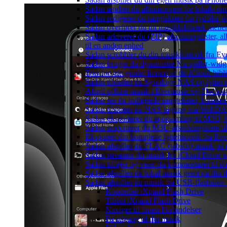
Sådan ændrer du albumcovers for lokale numr
Sådan redigerer du sangtekster for lydfiler
Sådan overfører du dit musikbibliotek mellem
Sådan arkiverer du (ZIP) afspilningslister, 
til en anden enhed
Sådan scrobbler du din musikhistorik fra Eve
Sådan bruger du dynamiske Nu spiller-widg
Trin-for-trin guide: Import af dit iCloud-bib
Sådan tilslutter du Synology NAS og lytter t
Afspil offline musik i Evermusic og Flacbox:
Sådan ser du indlejrede sangtekster, kommen
Sådan tilslutter du NAS-lagring via WebDAV 
Sådan eksporterer du sporsamling til M3U
Sådan importerer du M3U-afspilningsliste t
Eksportér din komplette lyttehistorik fra Ev
Sådan afspiller du FLAC (tabsfri) musik på 
Sådan streamer du musik fra iCloud Drive p
Sådan tilføjer og viser du kommentarer til
Sådan afspiller du lokal musik gemt på din 
Sådan afspiller du musik fra USB-flashdre
Kontroller iXpand Flash Drive
Tilslut iXpand Flash Drive
Naviger til fanen Forbindelser
Få adgang til din musik