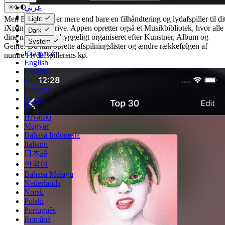
عربي
Català
Men Evermusic er mere end bare en filhåndtering og lydafspiller til di
Light
Čeština
iXpand Flash Drive. Appen opretter også et Musikbibliotek, hvor alle
Dark
Dansk
dine numre er omhyggeligt organiseret efter Kunstner, Album og
System
Deutsch
Genre. Du kan oprette afspilningslister og ændre rækkefølgen af
Ελληνικά
numre i lydafspillerens kø.
English
Español
Suomi
Français
עברית
हिन्दी
Hrvatski
Magyar
Bahasa Indonesia
Italiano
日本語
한국어
Bahasa Melayu
Nederlands
Norsk
Polski
Português
Română