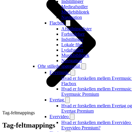
Indstillinger
Medieafspiller
Mediebibliotek
Navigation
Flacbox
Afspilningslister
Forbindelser
Indstillinger
Lokale filer
Lydafspiller
Musikbibliotek
Navigation
Ofte stillede spørgsmål
Evermusic
Hvad er forskellen mellem Evermusic
Flacbox
Hvad er forskellen mellem Evermusic
Evermusic Premium
Evertag
Hvad er forskellen mellem Evertag og
Evertag Premium
Tag-feltmappings
Evervideo
Hvad er forskellen mellem Evervideo
Tag-feltmappings
Evervideo Premium?