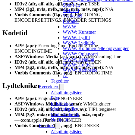
ID3v2 (afc, aif, aifc, aiff, mp3, wav)
: TSSE
Spor i alt
MP4 (3g2, m4a, m4b, m4p, m4r, m4v, mp4)
: N/A
Websted
Vorbis Comments (flac, ogg)
: ENCODING,
Værkstitel
ENCODERSETTINGS, ENCODER SETTINGS
Forfatter
WWW
Kodetid
WWW: Kunstner
WWW: Lydfil
WWW: Lydkilde
APE (ape)
: EncodingTime, Encoding Time,
WWW: Kommercielle oplysninger
ENCODINGTIME
WWW: Ophavsret
ASF/Windows Media (asf, wma)
: WM/EncodingTime
WWW: Betaling
ID3v2 (afc, aif, aifc, aiff, mp3, wav)
: TDEN
WWW: Udgiver
MP4 (3g2, m4a, m4b, m4p, m4r, m4v, mp4)
: N/A
WWW: Radioside
Vorbis Comments (flac, ogg)
: ENCODINGTIME
År
Tageditor
Lydtekniker
Evervideo
Afspilningslister
Filer
APE (ape)
: Engineer, ENGINEER
Indstillinger
ASF/Windows Media (asf, wma)
: WM/Engineer
Medieafspiller
ID3v2 (afc, aif, aifc, aiff, mp3, wav)
: TIPL:engineer
Mediebibliotek
MP4 (3g2, m4a, m4b, m4p, m4r, m4v, mp4)
:
Navigation
—-:com.apple.iTunes:ENGINEER
Vorbis Comments (flac, ogg)
Flacbox
: ENGINEER
Afspilningslister