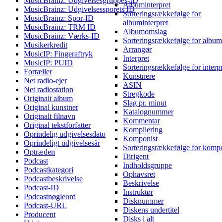
MusicBrainz: Udgivelsesgruppes-ID
Albuminterpret
MusicBrainz: Udgivelsessporets ID
Sorteringsrækkefølge for
MusicBrainz: Spor-ID
albuminterpret
MusicBrainz: TRM ID
Albumomslag
MusicBrainz: Værks-ID
Sorteringsrækkefølge for album
Musikerkredit
Arrangør
MusicIP: Fingeraftryk
Interpret
MusicIP: PUID
Sorteringsrækkefølge for interp
Fortæller
Kunstnere
Net radio-ejer
ASIN
Net radiostation
Stregkode
Originalt album
Slag pr. minut
Original kunstner
Katalognummer
Originalt filnavn
Kommentar
Original tekstforfatter
Kompilering
Oprindelig udgivelsesdato
Komponist
Oprindeligt udgivelsesår
Sorteringsrækkefølge for komp
Optræden
Dirigent
Podcast
Indholdsgruppe
Podcastkategori
Ophavsret
Podcastbeskrivelse
Beskrivelse
Podcast-ID
Instruktør
Podcastnøgleord
Disknummer
Podcast-URL
Diskens undertitel
Producent
Disks i alt