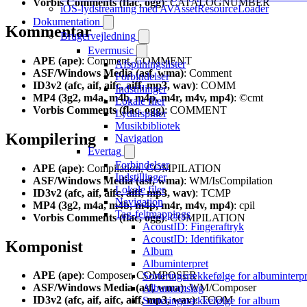
Vorbis Comments (flac, ogg)
: CATALOGNUMBER
iOS-lydstreaming med AVAssetResourceLoader
Dokumentation
Kommentar
Brugervejledning
Evermusic
APE (ape)
: Comment, COMMENT
Afspilningslister
ASF/Windows Media (asf, wma)
: Comment
Forbindelser
ID3v2 (afc, aif, aifc, aiff, mp3, wav)
: COMM
Indstillinger
MP4 (3g2, m4a, m4b, m4p, m4r, m4v, mp4)
: ©cmt
Lokale filer
Vorbis Comments (flac, ogg)
: COMMENT
Lydafspiller
Musikbibliotek
Kompilering
Navigation
Evertag
Forbindelser
APE (ape)
: Compilation, COMPILATION
Indstillinger
ASF/Windows Media (asf, wma)
: WM/IsCompilation
Lokale filer
ID3v2 (afc, aif, aifc, aiff, mp3, wav)
: TCMP
Navigation
MP4 (3g2, m4a, m4b, m4p, m4r, m4v, mp4)
: cpil
Tag-feltmappings
Vorbis Comments (flac, ogg)
: COMPILATION
AcoustID: Fingeraftryk
AcoustID: Identifikator
Komponist
Album
Albuminterpret
APE (ape)
: Composer, COMPOSER
Sorteringsrækkefølge for albuminterpr
ASF/Windows Media (asf, wma)
: WM/Composer
Albumomslag
ID3v2 (afc, aif, aifc, aiff, mp3, wav)
: TCOM
Sorteringsrækkefølge for album