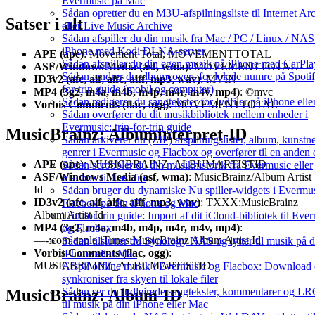
Evermusic på Mac
Sådan opretter du en M3U-afspilningsliste til Internet Ar
Satser i alt
eller Live Music Archive
Sådan afspiller du din musik fra Mac / PC / Linux / NAS
iPhone med Kodi DLNA-server
APE (ape)
: Movement Total, MOVEMENTTOTAL
Sådan afspiller du din egen musik på iPhone med CarPla
ASF/Windows Media (asf, wma)
: MOVEMENTTOTAL
Sådan ændrer du albumcovers for lokale numre på Spotify
ID3v2 (afc, aif, aifc, aiff, mp3, wav)
: MVIN
for-trin guide (mobil og computer)
MP4 (3g2, m4a, m4b, m4p, m4r, m4v, mp4)
: ©mvc
Sådan redigerer du sangtekster for lydfiler på iPhone el
Vorbis Comments (flac, ogg)
: MOVEMENTTOTAL
Sådan overfører du dit musikbibliotek mellem enheder i
Evermusic: trin-for-trin guide
MusicBrainz: Albuminterpret-ID
Sådan arkiverer du (ZIP) afspilningslister, album, kunstn
genrer i Evermusic og Flacbox og overfører til en anden
APE (ape)
: MUSICBRAINZ_ALBUMARTISTID
Sådan scrobbler du din musikhistorik fra Evermusic eller
ASF/Windows Media (asf, wma)
: MusicBrainz/Album Artist
Flacbox til Last.fm
Id
Sådan bruger du dynamiske Nu spiller-widgets i Evermu
ID3v2 (afc, aif, aifc, aiff, mp3, wav)
: TXXX:MusicBrainz
Flacbox på din iPhone og Mac
Album Artist Id
Trin-for-trin guide: Import af dit iCloud-bibliotek til Eve
MP4 (3g2, m4a, m4b, m4p, m4r, m4v, mp4)
:
og Flacbox
—-:com.apple.iTunes:MusicBrainz Album Artist Id
Sådan tilslutter du Synology NAS og lytter til musik på d
Vorbis Comments (flac, ogg)
:
iPhone eller Mac
MUSICBRAINZ_ALBUMARTISTID
Afspil offline musik i Evermusic og Flacbox: Download
synkroniser fra skyen til lokale filer
Sådan ser du indlejrede sangtekster, kommentarer og LRC
MusicBrainz: Album-ID
til musik på din iPhone eller Mac