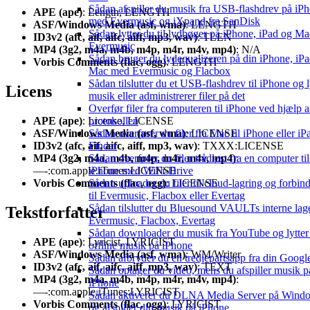
Sådan afspiller du musik fra USB-flashdrev på iP
APE (ape)
: Length, LENGTH
med Evermusic og iXpand fra SanDisk
ASF/Windows Media (asf, wma)
: LENGTH
Sådan lytter du til lydbøger på iPhone, iPad og M
ID3v2 (afc, aif, aifc, aiff, mp3, wav)
: TLEN
Evermusic
MP4 (3g2, m4a, m4b, m4p, m4r, m4v, mp4)
: N/A
Sådan bruger du lydequalizeren på din iPhone, iPad
Vorbis Comments (flac, ogg)
: LENGTH
Mac med Evermusic og Flacbox
Sådan tilslutter du et USB-flashdrev til iPhone og ly
Licens
musik eller administrerer filer på det
Overfør filer fra computeren til iPhone ved hjælp
protokollen
APE (ape)
: License, LICENSE
Sådan overfører du filer fra Mac til iPhone eller i
ASF/Windows Media (asf, wma)
: LICENSE
Finder
ID3v2 (afc, aif, aifc, aiff, mp3, wav)
: TXXX:LICENSE
Sådan overfører du filer trådløst fra en computer til
MP4 (3g2, m4a, m4b, m4p, m4r, m4v, mp4)
:
iPhone med WiFi-Drive
—-:com.apple.iTunes:LICENSE
Sådan uploader du filer til cloud-lagring og forbi
Vorbis Comments (flac, ogg)
: LICENSE
til Evermusic, Flacbox eller Evertag
Sådan tilslutter du Bluesound VAULTs interne lage
Tekstforfatter
Evermusic, Flacbox, Evertag
Sådan downloader du musik fra YouTube og lytter 
APE (ape)
: Lyricist, LYRICIST
offline musik på iPhone
ASF/Windows Media (asf, wma)
: WM/Writer
Sådan afbryder du en tredjepartsapp fra din Googl
ID3v2 (afc, aif, aifc, aiff, mp3, wav)
: TEXT
Sådan optager du video, mens du afspiller musik p
MP4 (3g2, m4a, m4b, m4p, m4r, m4v, mp4)
:
iPhone
—-:com.apple.iTunes:LYRICIST
Sådan aktiverer du DLNA Media Server på Wind
Vorbis Comments (flac, ogg)
: LYRICIST
og afspiller din musik på iPhone