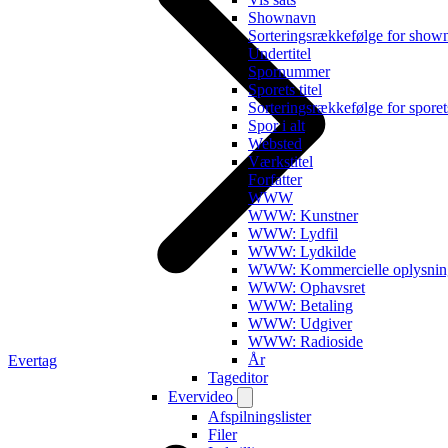
Shownavn
Sorteringsrækkefølge for show
Undertitel
Spornummer
Sporets titel
Sorteringsrækkefølge for sporets
Spor i alt
Websted
Værkstitel
Forfatter
WWW
WWW: Kunstner
WWW: Lydfil
WWW: Lydkilde
WWW: Kommercielle oplysnin
WWW: Ophavsret
WWW: Betaling
WWW: Udgiver
WWW: Radioside
År
Evertag
Tageditor
Evervideo
Afspilningslister
Filer