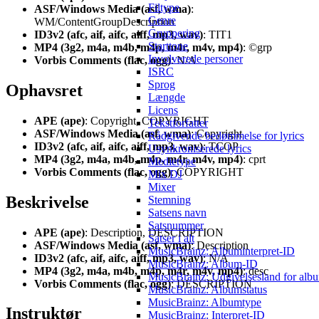
Filtype
ASF/Windows Media (asf, wma)
:
Genre
WM/ContentGroupDescription
Gruppering
ID3v2 (afc, aif, aifc, aiff, mp3, wav)
: TIT1
Starttone
MP4 (3g2, m4a, m4b, m4p, m4r, m4v, mp4)
: ©grp
Involverede personer
Vorbis Comments (flac, ogg)
: N/A
ISRC
Sprog
Ophavsret
Længde
Licens
APE (ape)
: Copyright, COPYRIGHT
Tekstforfatter
ASF/Windows Media (asf, wma)
: Copyright
Rådgivende bedømmelse for lyrics
ID3v2 (afc, aif, aifc, aiff, mp3, wav)
: TCOP
Usynkroniserede lyrics
MP4 (3g2, m4a, m4b, m4p, m4r, m4v, mp4)
: cprt
Medietype
Vorbis Comments (flac, ogg)
: COPYRIGHT
Mix DJ
Mixer
Beskrivelse
Stemning
Satsens navn
Satsnummer
APE (ape)
: Description, DESCRIPTION
Satser i alt
ASF/Windows Media (asf, wma)
: Description
MusicBrainz: Albuminterpret-ID
ID3v2 (afc, aif, aifc, aiff, mp3, wav)
: N/A
MusicBrainz: Album-ID
MP4 (3g2, m4a, m4b, m4p, m4r, m4v, mp4)
: desc
MusicBrainz: Udgivelsesland for alb
Vorbis Comments (flac, ogg)
: DESCRIPTION
MusicBrainz: Albumstatus
MusicBrainz: Albumtype
Instruktør
MusicBrainz: Interpret-ID