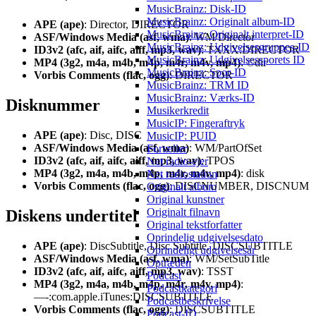
MusicBrainz: Disk-ID
MusicBrainz: Originalt album-ID
APE (ape)
: Director, DIRECTOR
MusicBrainz: Originalt interpret-ID
ASF/Windows Media (asf, wma)
: WM/Director
MusicBrainz: Udgivelsesgruppes-ID
ID3v2 (afc, aif, aifc, aiff, mp3, wav)
: TXXX:DIRECTOR
MusicBrainz: Udgivelsessporets ID
MP4 (3g2, m4a, m4b, m4p, m4r, m4v, mp4)
: ©dir
MusicBrainz: Spor-ID
Vorbis Comments (flac, ogg)
: DIRECTOR
MusicBrainz: TRM ID
MusicBrainz: Værks-ID
Disknummer
Musikerkredit
MusicIP: Fingeraftryk
APE (ape)
: Disc, DISC
MusicIP: PUID
ASF/Windows Media (asf, wma)
: WM/PartOfSet
Fortæller
ID3v2 (afc, aif, aifc, aiff, mp3, wav)
: TPOS
Net radio-ejer
MP4 (3g2, m4a, m4b, m4p, m4r, m4v, mp4)
: disk
Net radiostation
Vorbis Comments (flac, ogg)
: DISCNUMBER, DISCNUM
Originalt album
Original kunstner
Originalt filnavn
Diskens undertitel
Original tekstforfatter
Oprindelig udgivelsesdato
APE (ape)
: DiscSubtitle, Disc Subtitle, DISCSUBTITLE
Oprindeligt udgivelsesår
ASF/Windows Media (asf, wma)
: WM/SetSubTitle
Optræden
ID3v2 (afc, aif, aifc, aiff, mp3, wav)
: TSST
Podcast
MP4 (3g2, m4a, m4b, m4p, m4r, m4v, mp4)
:
Podcastkategori
—-:com.apple.iTunes:DISCSUBTITLE
Podcastbeskrivelse
Vorbis Comments (flac, ogg)
: DISCSUBTITLE
Podcast-ID