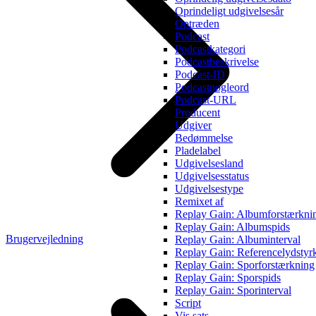
Oprindeligt udgivelsesår
Optræden
Podcast
Podcastkategori
Podcastbeskrivelse
Podcast-ID
Podcastnøgleord
Podcast-URL
Producent
Udgiver
Bedømmelse
Pladelabel
Udgivelsesland
Udgivelsesstatus
Udgivelsestype
Remixet af
Replay Gain: Albumforstærkni
Replay Gain: Albumspids
Brugervejledning
Replay Gain: Albuminterval
Replay Gain: Referencelydstyr
Replay Gain: Sporforstærkning
Replay Gain: Sporspids
Replay Gain: Sporinterval
Script
Vis sats