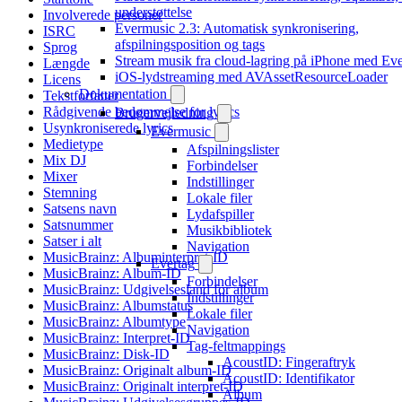
understøttelse
Involverede personer
Evermusic 2.3: Automatisk synkronisering,
ISRC
afspilningsposition og tags
Sprog
Stream musik fra cloud-lagring på iPhone med Ev
Længde
iOS-lydstreaming med AVAssetResourceLoader
Licens
Dokumentation
Tekstforfatter
Rådgivende bedømmelse for lyrics
Brugervejledning
Usynkroniserede lyrics
Evermusic
Medietype
Afspilningslister
Mix DJ
Forbindelser
Mixer
Indstillinger
Stemning
Lokale filer
Satsens navn
Lydafspiller
Satsnummer
Musikbibliotek
Satser i alt
Navigation
MusicBrainz: Albuminterpret-ID
Evertag
MusicBrainz: Album-ID
Forbindelser
MusicBrainz: Udgivelsesland for album
Indstillinger
MusicBrainz: Albumstatus
Lokale filer
MusicBrainz: Albumtype
Navigation
MusicBrainz: Interpret-ID
Tag-feltmappings
MusicBrainz: Disk-ID
AcoustID: Fingeraftryk
MusicBrainz: Originalt album-ID
AcoustID: Identifikator
MusicBrainz: Originalt interpret-ID
Album