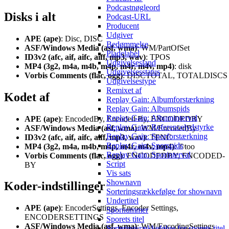
Podcastnøgleord
Disks i alt
Podcast-URL
Producent
Udgiver
APE (ape)
: Disc, DISC
Bedømmelse
ASF/Windows Media (asf, wma)
: WM/PartOfSet
Pladelabel
ID3v2 (afc, aif, aifc, aiff, mp3, wav)
: TPOS
Udgivelsesland
MP4 (3g2, m4a, m4b, m4p, m4r, m4v, mp4)
: disk
Udgivelsesstatus
Vorbis Comments (flac, ogg)
: DISCTOTAL, TOTALDISCS
Udgivelsestype
Remixet af
Kodet af
Replay Gain: Albumforstærkning
Replay Gain: Albumspids
Replay Gain: Albuminterval
APE (ape)
: EncodedBy, Encoded By, ENCODEDBY
Replay Gain: Referencelydstyrke
ASF/Windows Media (asf, wma)
: WM/EncodedBy
Replay Gain: Sporforstærkning
ID3v2 (afc, aif, aifc, aiff, mp3, wav)
: TENC
Replay Gain: Sporspids
MP4 (3g2, m4a, m4b, m4p, m4r, m4v, mp4)
: ©too
Replay Gain: Sporinterval
Vorbis Comments (flac, ogg)
: ENCODEDBY, ENCODED-
Script
BY
Vis sats
Shownavn
Koder-indstillinger
Sorteringsrækkefølge for shownavn
Undertitel
APE (ape)
: EncoderSettings, Encoder Settings,
Spornummer
ENCODERSETTINGS
Sporets titel
ASF/Windows Media (asf, wma)
: WM/EncodingSettings
Sorteringsrækkefølge for sporets titel