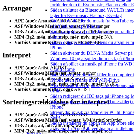
forbinder dem til Evermusic, Flacbox eller 
Arrangør
Sådan tilslutter du Bluesound VAULTs inte
lager fra Evermusic, Flacbox, Evertag
Sådan downloader du musik fra YouTube og 
APE (ape)
: Arranger, ARRANGER
til offline musik på iPhone
ASF/Windows Media (asf, wma)
: WM/Arranger
Sådan afbryder du en tredjepartsapp fra din
ID3v2 (afc, aif, aifc, aiff, mp3, wav)
: TIPL:arranger
konto
MP4 (3g2, m4a, m4b, m4p, m4r, m4v, mp4)
: N/A
Sådan optager du video, mens du afspiller m
Vorbis Comments (flac, ogg)
: ARRANGER
iPhone
Sådan aktiverer du DLNA Media Server på
Interpret
Windows 10 og afspiller din musik på iPho
Sådan afspiller du musik på iPhone fra WD
APE (ape)
: Artist, ARTIST
Cloud Home
ASF/Windows Media (asf, wma)
: Author
Sådan overfører du musikfiler fra computer t
ID3v2 (afc, aif, aifc, aiff, mp3, wav)
: TPE1
iPhone uden iTunes med WiFi-Drive
MP4 (3g2, m4a, m4b, m4p, m4r, m4v, mp4)
: ©ART
Afspil musik fra Dropbox på din iPhone, når
Vorbis Comments (flac, ogg)
: ARTIST
offline
Sådan redigerer du ID3-tags på iPhone og 
Sorteringsrækkefølge for interpret
Sådan afspiller du lokale filer (iTunes-filer)
iPhone
Stream din musik fra Mac eller PC til iPhone
APE (ape)
: Artist Sort, ARTISTSORT
SMB
ASF/Windows Media (asf, wma)
: WM/ArtistSortOrder
Sådan installerer du appen fra App Store elle
ID3v2 (afc, aif, aifc, aiff, mp3, wav)
: TSOP
aktiverer In-App-køb ved hjælp af indløsni
MP4 (3g2, m4a, m4b, m4p, m4r, m4v, mp4)
: soar