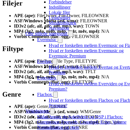
Filejer
Forbindelser
Indstillinger
Lokale filer
APE (ape)
: FileOwner, File Owner, FILEOWNER
Lydafspiller
ASF/Windows Media (asf, wma)
: FILEOWNER
Musikbibliotek
ID3v2 (afc, aif, aifc, aiff, mp3, wav)
: TOWN
Navigation
MP4 (3g2, m4a, m4b, m4p, m4r, m4v, mp4)
: N/A
Ofte stillede spørgsmål
Vorbis Comments (flac, ogg)
: FILEOWNER
Evermusic
Hvad er forskellen mellem Evermusic og Fl
Filtype
Hvad er forskellen mellem Evermusic og
Evermusic Premium
APE (ape)
: FileType, File Type, FILETYPE
Evertag
ASF/Windows Media (asf, wma)
: FILETYPE
Hvad er forskellen mellem Evertag og Evert
ID3v2 (afc, aif, aifc, aiff, mp3, wav)
: TFLT
Premium
MP4 (3g2, m4a, m4b, m4p, m4r, m4v, mp4)
: N/A
Evervideo
Vorbis Comments (flac, ogg)
: FILETYPE
Hvad er forskellen mellem Evervideo og Ev
Premium?
Genre
Flacbox
Hvad er forskellen mellem Flacbox og Flac
Premium?
APE (ape)
: Genre, GENRE
Vejledninger
ASF/Windows Media (asf, wma)
: WM/Genre
Sådan bruger du lydeffekter og DSP i Flacbox:
ID3v2 (afc, aif, aifc, aiff, mp3, wav)
: TCON
Compressor, Freeverb, Crossfeed, Echo, Volume
MP4 (3g2, m4a, m4b, m4p, m4r, m4v, mp4)
: ©gen, gnre
Normalization og mere
Vorbis Comments (flac, ogg)
: GENRE