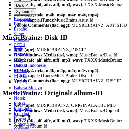
Čeština
ID3v2 (afc, aif, aifc, aiff, mp3, wav)
: TXXX:MusicBrainz
Dark
Dansk
Artist Id
System
Deutsch
MP4 (3g2, m4a, m4b, m4p, m4r, m4v, mp4)
:
Ελληνικά
—-:com.apple.iTunes:MusicBrainz Artist Id
English
Vorbis Comments (flac, ogg)
: MUSICBRAINZ_ARTISTID
Español
Suomi
MusicBrainz: Disk-ID
Français
עברית
APE (ape)
: MUSICBRAINZ_DISCID
हिन्दी
ASF/Windows Media (asf, wma)
: MusicBrainz/Disc Id
Hrvatski
ID3v2 (afc, aif, aifc, aiff, mp3, wav)
: TXXX:MusicBrainz
Magyar
Disc Id
Bahasa Indonesia
MP4 (3g2, m4a, m4b, m4p, m4r, m4v, mp4)
:
Italiano
—-:com.apple.iTunes:MusicBrainz Disc Id
日本語
Vorbis Comments (flac, ogg)
: MUSICBRAINZ_DISCID
한국어
Bahasa Melayu
MusicBrainz: Originalt album-ID
Nederlands
Norsk
Polski
APE (ape)
: MUSICBRAINZ_ORIGINALALBUMID
Português
ASF/Windows Media (asf, wma)
: MusicBrainz/Original
Română
Album Id
Русский
ID3v2 (afc, aif, aifc, aiff, mp3, wav)
: TXXX:MusicBrainz
Slovenčina
Original Album Id