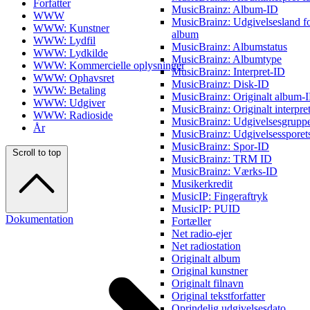
Forfatter
MusicBrainz: Album-ID
WWW
MusicBrainz: Udgivelsesland f
WWW: Kunstner
album
WWW: Lydfil
MusicBrainz: Albumstatus
WWW: Lydkilde
MusicBrainz: Albumtype
WWW: Kommercielle oplysninger
MusicBrainz: Interpret-ID
WWW: Ophavsret
MusicBrainz: Disk-ID
WWW: Betaling
MusicBrainz: Originalt album-
WWW: Udgiver
MusicBrainz: Originalt interpre
WWW: Radioside
MusicBrainz: Udgivelsesgrupp
År
MusicBrainz: Udgivelsessporet
MusicBrainz: Spor-ID
Scroll to top
MusicBrainz: TRM ID
MusicBrainz: Værks-ID
Musikerkredit
MusicIP: Fingeraftryk
MusicIP: PUID
Dokumentation
Fortæller
Net radio-ejer
Net radiostation
Originalt album
Original kunstner
Originalt filnavn
Original tekstforfatter
Oprindelig udgivelsesdato