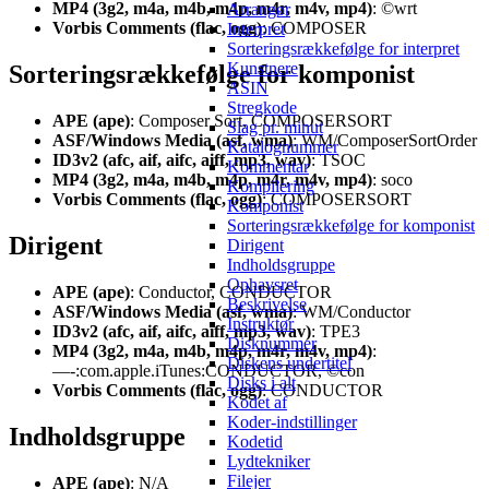
MP4 (3g2, m4a, m4b, m4p, m4r, m4v, mp4)
: ©wrt
Arrangør
Vorbis Comments (flac, ogg)
: COMPOSER
Interpret
Sorteringsrækkefølge for interpret
Kunstnere
Sorteringsrækkefølge for komponist
ASIN
Stregkode
APE (ape)
: Composer Sort, COMPOSERSORT
Slag pr. minut
ASF/Windows Media (asf, wma)
: WM/ComposerSortOrder
Katalognummer
ID3v2 (afc, aif, aifc, aiff, mp3, wav)
: TSOC
Kommentar
MP4 (3g2, m4a, m4b, m4p, m4r, m4v, mp4)
: soco
Kompilering
Vorbis Comments (flac, ogg)
: COMPOSERSORT
Komponist
Sorteringsrækkefølge for komponist
Dirigent
Dirigent
Indholdsgruppe
Ophavsret
APE (ape)
: Conductor, CONDUCTOR
Beskrivelse
ASF/Windows Media (asf, wma)
: WM/Conductor
Instruktør
ID3v2 (afc, aif, aifc, aiff, mp3, wav)
: TPE3
Disknummer
MP4 (3g2, m4a, m4b, m4p, m4r, m4v, mp4)
:
Diskens undertitel
—-:com.apple.iTunes:CONDUCTOR, ©con
Disks i alt
Vorbis Comments (flac, ogg)
: CONDUCTOR
Kodet af
Koder-indstillinger
Indholdsgruppe
Kodetid
Lydtekniker
Filejer
APE (ape)
: N/A