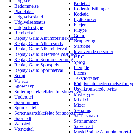
Udgiver
Kodet af
Bedømmelse
Koder-indstillinger
Pladelabel
Kodetid
Udgivelsesland
Lydtekniker
Udgivelsesstatus
Filejer
Udgivelsestype
Filtype
Remixet af
Genre
Replay Gain: Albumforstærkning
Gruppering
Replay Gain: Albumspids
Starttone
Replay Gain: Albuminterval
Involverede personer
Replay Gain: Referencelydstyrke
ISRC
Replay Gain: Sporforstærkning
Sprog
Replay Gain: Sporspids
Længde
Replay Gain: Sporinterval
Licens
Script
Tekstforfatter
Vis sats
Rådgivende bedømmelse for lyr
Shownavn
Usynkroniserede lyrics
Sorteringsrækkefølge for shownavn
Medietype
Undertitel
Mix DJ
Spornummer
Mixer
Sporets titel
Stemning
Sorteringsrækkefølge for sporets titel
Satsens navn
Spor i alt
Satsnummer
Websted
Satser i alt
Værkstitel
MusicBrainz: Albuminterpret-I