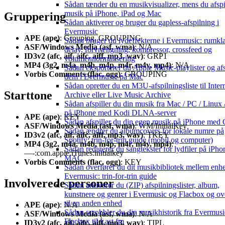
Sådan tænder du en musikvisualizer, mens du afspi
musik på iPhone, iPad og Mac
Gruppering
Sådan aktiverer og bruger du gapless-afspilning i
Evermusic
APE (ape)
: Grouping, GROUPING
Sådan bruger du lydeffekterne i Evermusic: rumkl
ASF/Windows Media (asf, wma)
: N/A
delay, forvrængning, kompressor, crossfeed og
ID3v2 (afc, aif, aifc, aiff, mp3, wav)
: GRP1
volumennormalisering
MP4 (3g2, m4a, m4b, m4p, m4r, m4v, mp4)
: N/A
Sådan eksporterer du Apple Music-playlister og afs
Vorbis Comments (flac, ogg)
: GROUPING
dem i Evermusic på Mac
Sådan opretter du en M3U-afspilningsliste til Inter
Starttone
Archive eller Live Music Archive
Sådan afspiller du din musik fra Mac / PC / Linux
på iPhone med Kodi DLNA-server
APE (ape)
: KEY
Sådan afspiller du din egen musik på iPhone med 
ASF/Windows Media (asf, wma)
: WM/InitialKey
Sådan ændrer du albumcovers for lokale numre på
ID3v2 (afc, aif, aifc, aiff, mp3, wav)
: TKEY
Spotify: trin-for-trin guide (mobil og computer)
MP4 (3g2, m4a, m4b, m4p, m4r, m4v, mp4)
:
Sådan redigerer du sangtekster for lydfiler på iPhon
—-:com.apple.iTunes:initialkey
MAC
Vorbis Comments (flac, ogg)
: KEY
Sådan overfører du dit musikbibliotek mellem enhe
Evermusic: trin-for-trin guide
Involverede personer
Sådan arkiverer du (ZIP) afspilningslister, album,
kunstnere og genrer i Evermusic og Flacbox og ov
til en anden enhed
APE (ape)
: N/A
Sådan scrobbler du din musikhistorik fra Evermusic
ASF/Windows Media (asf, wma)
: N/A
Flacbox til Last.fm
ID3v2 (afc, aif, aifc, aiff, mp3, wav)
: TIPL