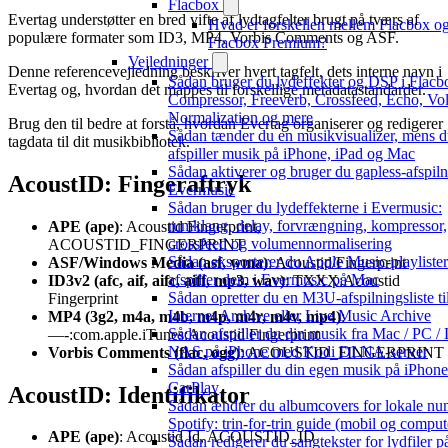
Flacbox
Evertag understøtter en bred vifte af lydtagfelter brugt på tværs af
Hvad er forskellen mellem Flacbox o
populære formater som ID3, MP4, Vorbis Comments og ASF.
Flacbox Premium?
Vejledninger
Denne referencevejledning beskriver hvert tagfelt, dets interne navn i
Sådan bruger du lydeffekter og DSP i Flacb
Evertag og, hvordan det mappes til forskellige metadatastandarder.
Compressor, Freeverb, Crossfeed, Echo, V
Normalization og mere
Brug den til bedre at forstå, hvordan Evertag organiserer og redigerer
Sådan tænder du en musikvisualizer, mens 
tagdata til dit musikbibliotek.
afspiller musik på iPhone, iPad og Mac
Sådan aktiverer og bruger du gapless-afspiln
AcoustID: Fingeraftryk
Evermusic
Sådan bruger du lydeffekterne i Evermusic:
rumklang, delay, forvrængning, kompressor,
APE (ape)
: Acoustid Fingerprint,
crossfeed og volumennormalisering
ACOUSTID_FINGERPRINT
Sådan eksporterer du Apple Music-playliste
ASF/Windows Media (asf, wma)
: Acoustid/Fingerprint
afspiller dem i Evermusic på Mac
ID3v2 (afc, aif, aifc, aiff, mp3, wav)
: TXXX:Acoustid
Sådan opretter du en M3U-afspilningsliste ti
Fingerprint
Internet Archive eller Live Music Archive
MP4 (3g2, m4a, m4b, m4p, m4r, m4v, mp4)
:
Sådan afspiller du din musik fra Mac / PC / 
—-:com.apple.iTunes:Acoustid Fingerprint
NAS på iPhone med Kodi DLNA-server
Vorbis Comments (flac, ogg)
: ACOUSTID_FINGERPRINT
Sådan afspiller du din egen musik på iPhon
CarPlay
AcoustID: Identifikator
Sådan ændrer du albumcovers for lokale nu
Spotify: trin-for-trin guide (mobil og comput
APE (ape)
: Acoustid Id, ACOUSTID_ID
Sådan redigerer du sangtekster for lydfiler p