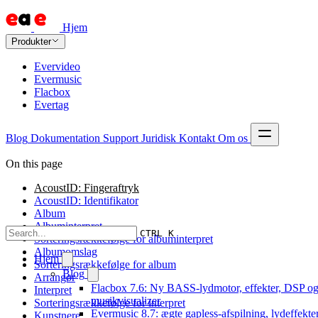
Hjem
Produkter
Evervideo
Evermusic
Flacbox
Evertag
Blog
Dokumentation
Support
Juridisk
Kontakt
Om os
On this page
AcoustID: Fingeraftryk
AcoustID: Identifikator
Album
Albuminterpret
CTRL K
Sorteringsrækkefølge for albuminterpret
Albumomslag
Hjem
Sorteringsrækkefølge for album
Blog
Arrangør
Flacbox 7.6: Ny BASS-lydmotor, effekter, DSP og
Interpret
musikvisualizer
Sorteringsrækkefølge for interpret
Evermusic 8.7: ægte gapless-afspilning, lydeffekter
Kunstnere