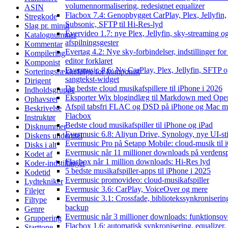
volumennormalisering, redesignet equalizer
ASIN
Flacbox 7.4: Genopbygget CarPlay, Plex, Jellyfin,
Stregkode
Subsonic, SFTP til Hi-Res-lyd
Slag pr. minut
Evervideo 1.7: nye Plex, Jellyfin, sky-streaming o
Katalognummer
afspilningsgester
Kommentar
Evertag 4.2: Nye sky-forbindelser, indstillinger for
Kompilering
editor forklaret
Komponist
Evermusic 8.6: Ny CarPlay, Plex, Jellyfin, SFTP 
Sorteringsrækkefølge for komponist
sangtekst-widget
Dirigent
De bedste cloud musikafspillere til iPhone i 2026
Indholdsgruppe
Eksporter Wix blogindlæg til Markdown med Op
Ophavsret
Afspil tabsfri FLAC og DSD på iPhone og Mac 
Beskrivelse
Flacbox
Instruktør
Bedste cloud musikafspiller til iPhone og iPad
Disknummer
Evermusic 6.8: Aliyun Drive, Synology, nye UI-sti
Diskens undertitel
Evermusic Pro på Setapp Mobile: cloud-musik til 
Disks i alt
Evermusic når 11 millioner downloads på verdens
Kodet af
Flacbox når 1 million downloads: Hi-Res lyd
Koder-indstillinger
5 bedste musikafspiller-apps til iPhone i 2025
Kodetid
Evermusic promovideo: cloud-musikafspiller
Lydtekniker
Evermusic 3.6: CarPlay, VoiceOver og mere
Filejer
Evermusic 3.1: Crossfade, bibliotekssynkroniserin
Filtype
backup
Genre
Evermusic når 3 millioner downloads: funktionsov
Gruppering
Flacbox 1.6: automatisk synkronisering, equalize
Starttone