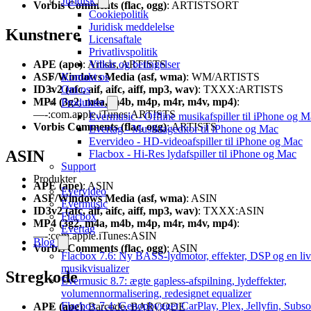
Juridisk
Vorbis Comments (flac, ogg)
: ARTISTSORT
Cookiepolitik
Juridisk meddelelse
Kunstnere
Licensaftale
Privatlivspolitik
APE (ape)
: Artists, ARTISTS
Vilkår og betingelser
ASF/Windows Media (asf, wma)
: WM/ARTISTS
Kontakt os
ID3v2 (afc, aif, aifc, aiff, mp3, wav)
: TXXX:ARTISTS
Om os
MP4 (3g2, m4a, m4b, m4p, m4r, m4v, mp4)
:
Produkter
—-:com.apple.iTunes:ARTISTS
Evermusic - Offline musikafspiller til iPhone og 
Vorbis Comments (flac, ogg)
: ARTISTS
Evertag - Musiktageditor til iPhone og Mac
Evervideo - HD-videoafspiller til iPhone og Mac
ASIN
Flacbox - Hi-Res lydafspiller til iPhone og Mac
Support
Produkter
APE (ape)
: ASIN
Evervideo
ASF/Windows Media (asf, wma)
: ASIN
Evermusic
ID3v2 (afc, aif, aifc, aiff, mp3, wav)
: TXXX:ASIN
Flacbox
MP4 (3g2, m4a, m4b, m4p, m4r, m4v, mp4)
:
Evertag
—-:com.apple.iTunes:ASIN
Blog
Vorbis Comments (flac, ogg)
: ASIN
Flacbox 7.6: Ny BASS-lydmotor, effekter, DSP og en li
musikvisualizer
Stregkode
Evermusic 8.7: ægte gapless-afspilning, lydeffekter,
volumennormalisering, redesignet equalizer
Flacbox 7.4: Genopbygget CarPlay, Plex, Jellyfin, Subso
APE (ape)
: Barcode, BARCODE