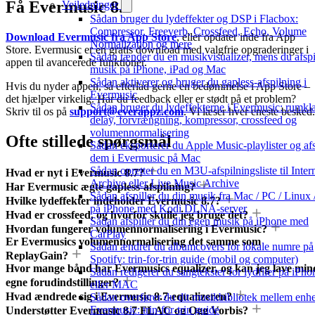
Få Evermusic 8.7
Vejledninger
Sådan bruger du lydeffekter og DSP i Flacbox:
Compressor, Freeverb, Crossfeed, Echo, Volume
Download Evermusic fra App Store
, eller opdater inde fra App
Normalization og mere
Store. Evermusic er en gratis download med valgfrie opgraderinger i
Sådan tænder du en musikvisualizer, mens du afspi
appen til avancerede funktioner.
musik på iPhone, iPad og Mac
Sådan aktiverer og bruger du gapless-afspilning i
Hvis du nyder appen, så efterlad gerne en bedømmelse i App Store –
Evermusic
det hjælper virkelig. Har du feedback eller er stødt på et problem?
Sådan bruger du lydeffekterne i Evermusic: rumkl
Skriv til os på
support@everappz.com
. Vi læser hver eneste besked.
delay, forvrængning, kompressor, crossfeed og
volumennormalisering
Ofte stillede spørgsmål
Sådan eksporterer du Apple Music-playlister og afs
dem i Evermusic på Mac
Sådan opretter du en M3U-afspilningsliste til Inter
Hvad er nyt i Evermusic 8.7?
Archive eller Live Music Archive
Har Evermusic ægte gapless-afspilning?
Sådan afspiller du din musik fra Mac / PC / Linux
Hvilke lydeffekter indeholder Evermusic 8.7?
på iPhone med Kodi DLNA-server
Hvad er crossfeed, og hvorfor skulle jeg bruge det?
Sådan afspiller du din egen musik på iPhone med
Hvordan fungerer volumennormalisering i Evermusic?
CarPlay
Er Evermusics volumennormalisering det samme som
Sådan ændrer du albumcovers for lokale numre på
ReplayGain?
Spotify: trin-for-trin guide (mobil og computer)
Hvor mange bånd har Evermusics equalizer, og kan jeg lave min
Sådan redigerer du sangtekster for lydfiler på iPho
egne forudindstillinger?
eller MAC
Hvad ændrede sig i Evermusic 8.7-equalizeren?
Sådan overfører du dit musikbibliotek mellem enhe
Evermusic: trin-for-trin guide
Understøtter Evermusic 8.7 FLAC og Ogg Vorbis?