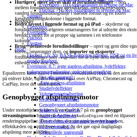
Hurtigere, mere jævnt skift af forudindstillinger
– hop
Evervideo - HD-videoafspiller til iPhone og Mac
mellem forudindstillinger øjeblikkeligt, med en redesignet
Flacbox - Hi-Res lydafspiller til iPhone og Mac
vandret forudindstillingslinje i stående format og en lodret
Support
forudindstillingskolonne i liggende format.
Produkter
Bedre layout i liggende format og på iPad
– skyderne og
Evervideo
forudindstillingsvælgeren omarrangeres for at udnytte den ekstr
Evermusic
bredde i stedet for at proppe sig sammen i en telefonstor
Flacbox
kolonne.
Evertag
Brugerdefinerede forudindstillinger
– opret og gem dine egn
Blog
kurver, omarranger dem, og
importer og eksporter
Flacbox 7.6: Ny BASS-lydmotor, effekter, DSP og en li
forudindstillinger som
-filer for at flytte dem mellem
.eqp
musikvisualizer
enheder eller dele dem.
Evermusic 8.7: ægte gapless-afspilning, lydeffekter,
volumennormalisering, redesignet equalizer
Equalizeren kører native i motoren (
), så den anvend
AVAudioUnitEQ
Hej alle sammen!
på enhver kilde, og den fungerer også over AirPlay, Chromecast og
Ægte gapless-afspilning
CarPlay, hvor det understøttes.
Studielydeffekter
Volumennormalisering
Genopbygget afspilningsmotor
Redesignet equalizer
Genopbygget afspilningsmotor
Under motorhjelmen kører Evermusic 8.7 på en
genopbygget
Spiller nu og CarPlay
streamingmotor
bygget på Apples
med en tilpasset
Andre forbedringer
AVAudioEngine
renderingspipeline. Det er dette, der gør gapless-overdragelsen,
Hvorfor denne opdatering betyder noget
effektkæden og equalizeren mulig, og det gør også dagligdags
Få Evermusic 8.7
afspilning mere pålidelig.
Ofte stillede spørgsmål