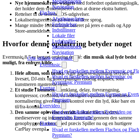
Mediebibliotek
Nye hjemmeskærms-widgets
med forbedret opdateringslogik,
Navigation
der holder dem synkroniseret uden at dræne ekstra batteri.
Flacbox
Rettelser til de seneste iOS-udgivelser.
Afspilningslister
Lokaliseringsrettelser på tværs af flere sprog.
Forbindelser
Mange mindre forbedringer baseret på jeres e-mails og App
Indstillinger
Store-anmeldelser.
Lokale filer
Lydafspiller
Hvorfor denne opdatering betyder noget
Musikbibliotek
Navigation
Evermusic 8.7 er bygget omkring én idé:
din musik skal lyde bedst
Ofte stillede spørgsmål
muligt, fra enhver kilde.
Evermusic
Hvad er forskellen mellem Evermusic og Fl
Hele album, som tænkt.
Ægte gapless-afspilning betyder, at
Hvad er forskellen mellem Evermusic og
livesæt, DJ-mix og konceptalbum endelig afspilles, som
Evermusic Premium
kunstneren masterede dem.
Evertag
Et studie i lommen.
Rumklang, delay, forvrængning,
Hvad er forskellen mellem Evertag og Evert
kompressor, crossfeed, en redesignet equalizer og loudness-
Premium
normalisering giver dig reel kontrol over din lyd, ikke bare en
Evervideo
til/fra-kontakt.
Hvad er forskellen mellem Evervideo og
Den samme oplevelse overalt.
Lokale filer, skydrev,
Evervideo Premium?
medieservere og internetradio kører alle gennem den samme
Flacbox
genopbyggede motor, med præcis Spiller nu og en hurtigere
CarPlay ovenpå.
Hvad er forskellen mellem Flacbox og Flac
Premium?