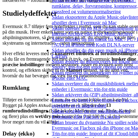
medieserver – forbuffringen starter blot lidt tidligere for fjernkilder.
Sådan bruger du lydeffekterne i Evermusic:
rumklang, delay, forvrængning, kompressor,
crossfeed og volumennormalisering
Studielydeffekter
Sådan eksporterer du Apple Music-playliste
afspiller dem i Evermusic på Mac
Evermusic 8.7 tilføjer fem lydeffekter i realtid, som du kan stable ove
Sådan opretter du en M3U-afspilningsliste ti
på din musik. Hver enkelt kører som en native lydbehandlingsknude i
Internet Archive eller Live Music Archive
afspilningsmotoren, så den anvendes på alt, du afspiller – lokale filer,
Sådan afspiller du din musik fra Mac / PC /
skystreams og internetradio – uden genkodning.
/ NAS på iPhone med Kodi DLNA-server
Sådan afspiller du din egen musik på iPhon
Hver effekt leveres med et
kurateret bibliotek af forudindstillinger
,
CarPlay
så du får en fremragende lyd med ét tryk, og Evermusic
husker dine
Sådan ændrer du albumcovers for lokale nu
præcise indstillinger
mellem sessioner. Juster en hvilken som helst
Spotify: trin-for-trin guide (mobil og comput
kontrol, og effekten skifter til en
Manuel
tilstand, så du altid ved,
Sådan redigerer du sangtekster for lydfiler p
hvornår du har bevæget dig væk fra en forudindstilling.
iPhone eller MAC
Sådan overfører du dit musikbibliotek mell
Rumklang
enheder i Evermusic: trin-for-trin guide
Sådan arkiverer du (ZIP) afspilningslister, a
Tilføjer en fornemmelse af rum, fra et stramt lokale til en katedral.
kunstnere og genrer i Evermusic og Flacbox
Bygget på Apples
tilbyder den
13
AVAudioUnitReverb
overfører til en anden enhed
rumforudindstillinger
(Lille lokale, Mellemstor sal, Plade, Katedral
Sådan scrobbler du din musikhistorik fra
og flere) plus en
wet/dry-mix
-kontrol fra 0 til 100 %, så du bestemme
Evermusic eller Flacbox til Last.fm
hvor meget rum du vil tilføje.
Sådan bruger du dynamiske Nu spiller-widge
Evermusic og Flacbox på din iPhone og Ma
Delay (ekko)
Trin-for-trin guide: Import af dit iCloud-bibl