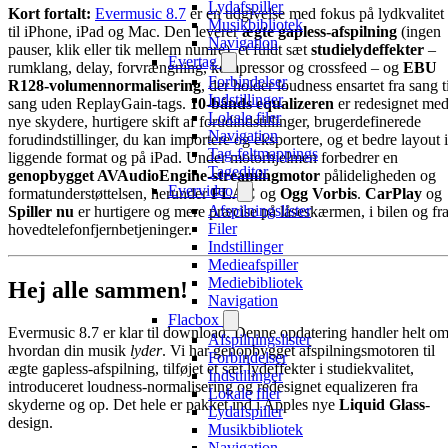
Lydafspiller
Kort fortalt:
Evermusic 8.7
er en udgivelse med fokus på lydkvalitet
Musikbibliotek
til iPhone, iPad og Mac. Den leverer
ægte gapless-afspilning
(ingen
Navigation
pauser, klik eller tik mellem numre), et fuldt sæt
studielydeffekter
–
Evertag
rumklang, delay, forvrængning, kompressor og crossfeed – og
EBU
Forbindelser
R128-volumennormalisering
, der holder loudness ensartet fra sang t
Indstillinger
sang uden ReplayGain-tags.
10-bånds equalizeren
er redesignet me
Lokale filer
nye skydere, hurtigere skift af forudindstillinger, brugerdefinerede
Navigation
forudindstillinger, du kan importere og eksportere, og et bedre layout i
Tag-feltmappings
liggende format og på iPad. Under motorhjelmen forbedrer en
Tageditor
genopbygget AVAudioEngine-streamingmotor
pålideligheden og
Evervideo
formatunderstøttelsen, herunder
FLAC
og
Ogg Vorbis
.
CarPlay
og
Afspilningslister
Spiller nu
er hurtigere og mere præcise på låseskærmen, i bilen og fr
Filer
hovedtelefonfjernbetjeninger.
Indstillinger
Medieafspiller
Mediebibliotek
Hej alle sammen!
Navigation
Flacbox
Evermusic 8.7 er klar til download. Denne opdatering handler helt om
Afspilningslister
hvordan din musik
lyder
. Vi har genopbygget afspilningsmotoren til
Forbindelser
ægte gapless-afspilning, tilføjet et sæt lydeffekter i studiekvalitet,
Indstillinger
introduceret loudness-normalisering og redesignet equalizeren fra
Lokale filer
skyderne og op. Det hele er pakket ind i Apples nye
Liquid Glass
-
Lydafspiller
design.
Musikbibliotek
Navigation