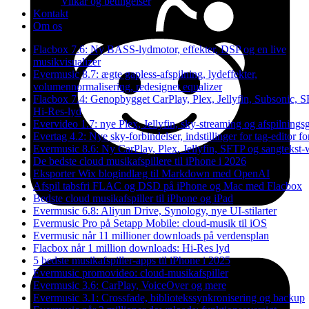
Vilkår og betingelser
Kontakt
Om os
Flacbox 7.6: Ny BASS-lydmotor, effekter, DSP og en live
musikvisualizer
Evermusic 8.7: ægte gapless-afspilning, lydeffekter,
volumennormalisering, redesignet equalizer
Flacbox 7.4: Genopbygget CarPlay, Plex, Jellyfin, Subsonic, S
Hi-Res-lyd
Evervideo 1.7: nye Plex, Jellyfin, sky-streaming og afspilningsg
Evertag 4.2: Nye sky-forbindelser, indstillinger for tag-editor fo
Evermusic 8.6: Ny CarPlay, Plex, Jellyfin, SFTP og sangtekst-
De bedste cloud musikafspillere til iPhone i 2026
Eksporter Wix blogindlæg til Markdown med OpenAI
Afspil tabsfri FLAC og DSD på iPhone og Mac med Flacbox
Bedste cloud musikafspiller til iPhone og iPad
Evermusic 6.8: Aliyun Drive, Synology, nye UI-stilarter
Evermusic Pro på Setapp Mobile: cloud-musik til iOS
Evermusic når 11 millioner downloads på verdensplan
Flacbox når 1 million downloads: Hi-Res lyd
5 bedste musikafspiller-apps til iPhone i 2025
Evermusic promovideo: cloud-musikafspiller
Evermusic 3.6: CarPlay, VoiceOver og mere
Evermusic 3.1: Crossfade, bibliotekssynkronisering og backup