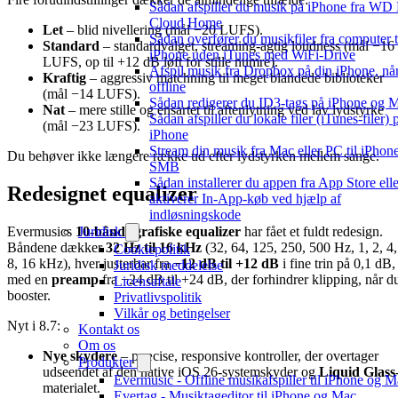
Sådan afspiller du musik på iPhone fra WD
Cloud Home
Let
– blid nivellering (mål −20 LUFS).
Sådan overfører du musikfiler fra computer t
Standard
– standardvalget, streaming-agtig loudness (mål −16
iPhone uden iTunes med WiFi-Drive
LUFS, op til +12 dB løft for stille numre).
Afspil musik fra Dropbox på din iPhone, når
Kraftig
– aggressiv matchning til meget blandede biblioteker
offline
(mål −14 LUFS).
Sådan redigerer du ID3-tags på iPhone og 
Nat
– mere stille og ensartet til aftenlytning ved lav lydstyrke
Sådan afspiller du lokale filer (iTunes-filer)
(mål −23 LUFS).
iPhone
Stream din musik fra Mac eller PC til iPhone
Du behøver ikke længere række ud efter lydstyrken mellem sange.
SMB
Sådan installerer du appen fra App Store elle
Redesignet equalizer
aktiverer In-App-køb ved hjælp af
indløsningskode
Juridisk
Evermusics
10-bånds grafiske equalizer
har fået et fuldt redesign.
Båndene dækker
32 Hz til 16 kHz
(32, 64, 125, 250, 500 Hz, 1, 2, 4,
Cookiepolitik
8, 16 kHz), hver justerbar fra
−12 dB til +12 dB
i fine trin på 0,1 dB,
Juridisk meddelelse
med en
preamp
fra −24 dB til +24 dB, der forhindrer klipping, når d
Licensaftale
booster.
Privatlivspolitik
Vilkår og betingelser
Nyt i 8.7:
Kontakt os
Om os
Nye skydere
– præcise, responsive kontroller, der overtager
Produkter
udseendet af den native iOS 26-systemskyder og
Liquid Glass
Evermusic - Offline musikafspiller til iPhone og 
materialet.
Evertag - Musiktageditor til iPhone og Mac