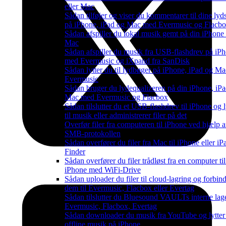
eller Mac
Sådan tilføjer og viser du kommentarer til dine lyd
på iPhone, iPad og Mac med Evermusic og Flacb
Sådan afspiller du lokal musik gemt på din iPhone 
Mac
Sådan afspiller du musik fra USB-flashdrev på iP
med Evermusic og iXpand fra SanDisk
Sådan lytter du til lydbøger på iPhone, iPad og M
Evermusic
Sådan bruger du lydequalizeren på din iPhone, iPad
Mac med Evermusic og Flacbox
Sådan tilslutter du et USB-flashdrev til iPhone og l
til musik eller administrerer filer på det
Overfør filer fra computeren til iPhone ved hjælp a
SMB-protokollen
Sådan overfører du filer fra Mac til iPhone eller i
Finder
Sådan overfører du filer trådløst fra en computer til
iPhone med WiFi-Drive
Sådan uploader du filer til cloud-lagring og forbin
dem til Evermusic, Flacbox eller Evertag
Sådan tilslutter du Bluesound VAULTs interne lage
Evermusic, Flacbox, Evertag
Sådan downloader du musik fra YouTube og lytter 
offline musik på iPhone