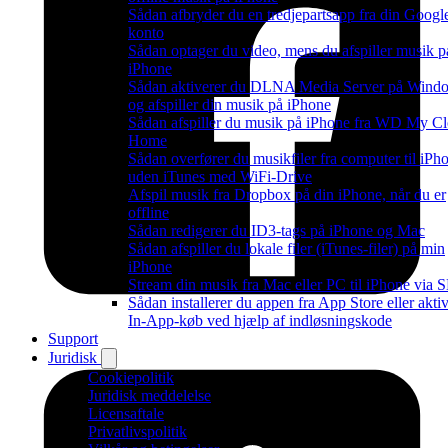
Sådan afbryder du en tredjepartsapp fra din Googl
konto
Sådan optager du video, mens du afspiller musik p
iPhone
Sådan aktiverer du DLNA Media Server på Wind
og afspiller din musik på iPhone
Sådan afspiller du musik på iPhone fra WD My C
Home
Sådan overfører du musikfiler fra computer til iPh
uden iTunes med WiFi-Drive
Afspil musik fra Dropbox på din iPhone, når du er
offline
Sådan redigerer du ID3-tags på iPhone og Mac
Sådan afspiller du lokale filer (iTunes-filer) på min
iPhone
Stream din musik fra Mac eller PC til iPhone via
Sådan installerer du appen fra App Store eller akti
In-App-køb ved hjælp af indløsningskode
Support
Juridisk
Cookiepolitik
Juridisk meddelelse
Licensaftale
Privatlivspolitik