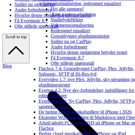
volumennormalisering, redesignet equalizer
Spiller nu og CarPlay
Hej alle sammen!
Andre forbedringer
Ægte gapless-afspilning
Hvorfor denne opdatering betyder noget
Studielydeffekter
Få Evermusic 8.7
Volumennormalisering
Ofte stillede spørgsmål
Redesignet equalizer
Genopbygget afspilningsmotor
Scroll to top
Spiller nu og CarPlay
Andre forbedringer
Hvorfor denne opdatering betyder noget
Få Evermusic 8.7
Ofte stillede spørgsmål
Blog
Flacbox 7.4: Genopbygget CarPlay, Plex, Jellyfin,
Subsonic, SFTP til Hi-Res-lyd
Evervideo 1.7: nye Plex, Jellyfin, sky-streaming o
afspilningsgester
Evertag 4.2: Nye sky-forbindelser, indstillinger for
editor forklaret
Evermusic 8.6: Ny CarPlay, Plex, Jellyfin, SFTP 
sangtekst-widget
De bedste cloud musikafspillere til iPhone i 2026
Eksporter Wix blogindlæg til Markdown med Op
Afspil tabsfri FLAC og DSD på iPhone og Mac 
Flacbox
Bedste cloud musikafspiller til iPhone og iPad