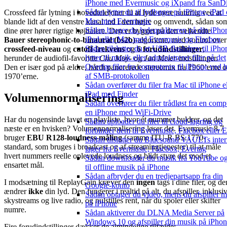
iPhone med Evermusic og iXpand fra SanD
Sådan lytter du til lydbøger på iPhone, iPad
Crossfeed får lytning i hovedtelefoner til at lyde mere naturlig ved at
Mac med Evermusic
blande lidt af den venstre kanal ind i den højre og omvendt, sådan so
Sådan bruger du lydequalizeren på din iPho
dine ører hører rigtige højttalere. Den er bygget på den velkendte
iPad eller Mac med Evermusic og Flacbox
Bauer stereophonic-to-binaural (bs2b)
-algoritme, med kontrol over
Sådan tilslutter du et USB-flashdrev til iPho
crossfeed-niveau
og
cutoff-frekvens
og
6 forudindstillinger
,
lytter til musik eller administrerer filer på det
herunder de audiofil-favoritte
Chu Moy
- og
Jan Meier
-indstillinger.
Overfør filer fra computeren til iPhone ved 
Den er især god på ældre, hårdt panorerede stereomix fra 1960’erne 
af SMB-protokollen
1970’erne.
Sådan overfører du filer fra Mac til iPhone el
iPad med Finder
Volumennormalisering
Sådan overfører du filer trådløst fra en compu
en iPhone med WiFi-Drive
Har du nogensinde lavet en playliste, hvor ét nummer buldrer, og det
Sådan uploader du filer til cloud-lagring og
næste er en hvisken? Volumennormalisering løser det. Evermusic 8.7
forbinder dem til Evermusic, Flacbox eller 
bruger
EBU R128-loudness-måling
(samme ITU-R BS.1770-
Sådan tilslutter du Bluesound VAULTs inte
standard, som bruges i broadcast og af streamingtjenester) til at måle
lager fra Evermusic, Flacbox, Evertag
hvert nummers reelle oplevede loudness og blidt styre det mod et
Sådan downloader du musik fra YouTube og 
ensartet mål.
til offline musik på iPhone
Sådan afbryder du en tredjepartsapp fra din
I modsætning til ReplayGain kræver den
ingen
tags i dine filer, og de
Google-konto
ændrer
ikke
din lyd. Den fungerer i realtid på alt, du afspiller, inklusi
Sådan optager du video, mens du afspiller m
skystreams og live radio, og nulstilles rent, når du spoler eller skifter
på iPhone
numre.
Sådan aktiverer du DLNA Media Server på
Windows 10 og afspiller din musik på iPho
Fire forudindstillinger dækker de almindelige tilfælde: