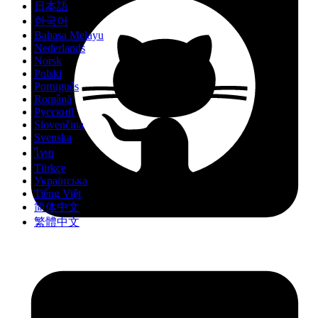
日本語
한국어
Bahasa Melayu
Nederlands
Norsk
Polski
Português
Română
Русский
Slovenčina
Svenska
ไทย
Türkçe
Українська
Tiếng Việt
简体中文
繁體中文