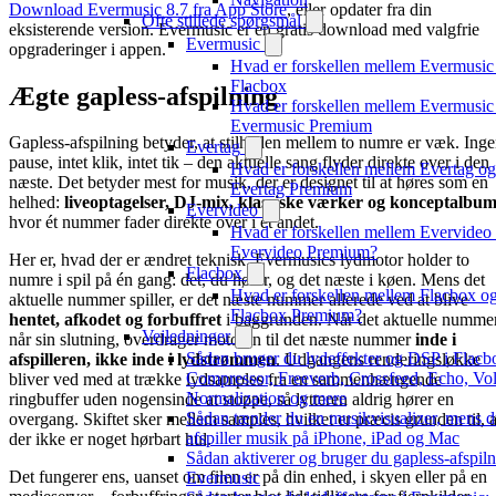
Download Evermusic 8.7 fra App Store
, eller opdater fra din
Ofte stillede spørgsmål
eksisterende version. Evermusic er en gratis download med valgfrie
Evermusic
opgraderinger i appen.
Hvad er forskellen mellem Evermusic
Flacbox
Ægte gapless-afspilning
Hvad er forskellen mellem Evermusic
Evermusic Premium
Gapless-afspilning betyder, at stilheden mellem to numre er væk. Ing
Evertag
pause, intet klik, intet tik – den aktuelle sang flyder direkte over i den
Hvad er forskellen mellem Evertag og
næste. Det betyder mest for musik, der er designet til at høres som en
Evertag Premium
helhed:
liveoptagelser, DJ-mix, klassiske værker og konceptalbu
Evervideo
hvor ét nummer fader direkte over i et andet.
Hvad er forskellen mellem Evervideo
Evervideo Premium?
Her er, hvad der er ændret teknisk. Evermusics lydmotor holder to
Flacbox
numre i spil på én gang: det, du hører, og det næste i køen. Mens det
Hvad er forskellen mellem Flacbox o
aktuelle nummer spiller, er det næste nummer allerede ved at blive
Flacbox Premium?
hentet, afkodet og forbuffret
i baggrunden. Når det aktuelle numme
Vejledninger
når sin slutning, overdrager motoren til det næste nummer
inde i
Sådan bruger du lydeffekter og DSP i Flacb
afspilleren, ikke inde i lydstrømmen
. Udgangens renderingsløkke
Compressor, Freeverb, Crossfeed, Echo, V
bliver ved med at trække lydsamples fra en sammenhængende
Normalization og mere
ringbuffer uden nogensinde at stoppe, så lytteren aldrig hører en
Sådan tænder du en musikvisualizer, mens 
overgang. Skiftet sker mellem samples, hvilket er præcis grunden til, a
afspiller musik på iPhone, iPad og Mac
der ikke er noget hørbart hul.
Sådan aktiverer og bruger du gapless-afspiln
Det fungerer ens, uanset om filen er på din enhed, i skyen eller på en
Evermusic