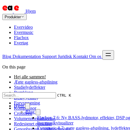
Hjem
Produkter
Evervideo
Evermusic
Flacbox
Evertag
Blog
Dokumentation
Support
Juridisk
Kontakt
Om os
On this page
Hej alle sammen!
Ægte gapless-afspilning
Studielydeffekter
Rumklang
CTRL K
Delay (ekko)
Forvrængning
Hjem
Kompressor
Blog
Crossfeed
Flacbox 7.6: Ny BASS-lydmotor, effekter, DSP og
Volumennormalisering
live musikvisualizer
Redesignet equalizer
Evermusic 8.7: ægte gapless-afspilning, lydeffekter
Genopbygget afspilningsmotor