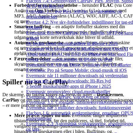
Flacbox 7.4: Genopbygget CarPlay, Plex, Jellyfin, Subso
Forbedret formatunderstøttelse
– herunder
FLAC
(via Core
SFTP til Hi-Res-lyd
Audio) og
Ogg Vorbis
(via
), sammen med
libvorbisfile
Evervideo 1.7: nye Plex, Jellyfin, sky-streaming og
MP3, AAC, Apple Lossless (ALAC), WAV, AIFF, AC-3, CAF
afspilningsgester
og mere.
Evertag 4.2: Nye sky-forbindelser, indstillinger for tag-ed
Smartere buffring
– en adaptiv forbuffer skaleres med din
forklaret
forbindelse, med en sammenhængende ringbuffer, der føder
Evermusic 8.6: Ny CarPlay, Plex, Jellyfin, SFTP og sang
udgangen, så korte netværkshak ikke bliver til udfald.
widget
Automatisk gendannelse
– en genbuffrings-tilstandsmaskine
De bedste cloud musikafspillere til iPhone i 2026
og retry-logik med backoff genoptager afspilningen rent efter et
Eksporter Wix blogindlæg til Markdown med OpenAI
øjeblik med svagt signal i stedet for at stoppe nummeret.
Afspil tabsfri FLAC og DSD på iPhone og Mac med Fl
Færre afbrydelser
– den samme motor driver lokale filer,
Bedste cloud musikafspiller til iPhone og iPad
skystreams, medieservere og internetradio, så adfærden er
Evermusic 6.8: Aliyun Drive, Synology, nye UI-stilarter
ensartet overalt.
Evermusic Pro på Setapp Mobile: cloud-musik til iOS
Evermusic når 11 millioner downloads på verdensplan
Spiller nu og CarPlay
Flacbox når 1 million downloads: Hi-Res lyd
5 bedste musikafspiller-apps til iPhone i 2025
Evermusic promovideo: cloud-musikafspiller
De skærme, du faktisk kigger på, mens du lytter –
låseskærmen
,
Evermusic 3.6: CarPlay, VoiceOver og mere
CarPlay
og din bils eller dine hovedtelefoners fjernbetjeningsknappe
Evermusic 3.1: Crossfade, bibliotekssynkronisering og 
– er mere præcise og hurtigere i 8.7.
Evermusic når 3 millioner downloads: funktionsoversigt
Flacbox 1.6: automatisk synkronisering, equalizer, OPU
Mere præcis Spiller nu-info.
Evermusic fanger afspillerens
understøttelse
tilstand under en lås, før den publiceres, så titel, forløbet tid,
Evermusic 2.3: Automatisk synkronisering, afspilningspo
varighed og afspilnings-/pausetilstand aldrig kan modsige
og tags
hinanden på låseskærmen eller i bilen. Buffrings- og