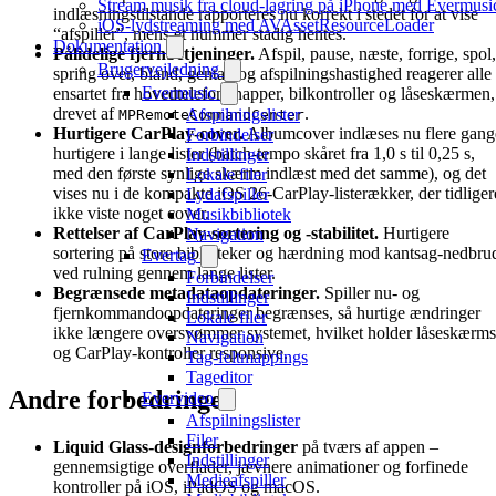
Stream musik fra cloud-lagring på iPhone med Evermusi
indlæsningstilstande rapporteres nu korrekt i stedet for at vise
iOS-lydstreaming med AVAssetResourceLoader
“afspiller”, mens et nummer stadig hentes.
Dokumentation
Pålidelige fjernbetjeninger.
Afspil, pause, næste, forrige, spol,
Brugervejledning
spring over, bland, gentag og afspilningshastighed reagerer alle
Evermusic
ensartet fra hovedtelefonknapper, bilkontroller og låseskærmen,
drevet af
.
Afspilningslister
MPRemoteCommandCenter
Hurtigere CarPlay-cover.
Albumcover indlæses nu flere gang
Forbindelser
hurtigere i lange lister (batch-tempo skåret fra 1,0 s til 0,25 s,
Indstillinger
med den første synlige skærm indlæst med det samme), og det
Lokale filer
vises nu i de kompakte iOS 26-CarPlay-listerækker, der tidliger
Lydafspiller
ikke viste noget cover.
Musikbibliotek
Rettelser af CarPlay-sortering og -stabilitet.
Hurtigere
Navigation
sortering på store biblioteker og hærdning mod kantsag-nedbru
Evertag
ved rulning gennem lange lister.
Forbindelser
Begrænsede metadataopdateringer.
Spiller nu- og
Indstillinger
fjernkommandoopdateringer begrænses, så hurtige ændringer
Lokale filer
ikke længere oversvømmer systemet, hvilket holder låseskærms
Navigation
og CarPlay-kontroller responsive.
Tag-feltmappings
Tageditor
Andre forbedringer
Evervideo
Afspilningslister
Filer
Liquid Glass-designforbedringer
på tværs af appen –
Indstillinger
gennemsigtige overflader, jævnere animationer og forfinede
Medieafspiller
kontroller på iOS, iPadOS og macOS.