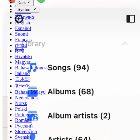
Dark
Dansk
System
Deutsch
Ελληνικά
English
Español
Suomi
Français
עברית
हिन्दी
Hrvatski
Magyar
Bahasa Indonesia
Italiano
日本語
한국어
Bahasa Melayu
Nederlands
Norsk
Polski
Português
Română
Русский
Slovenčina
Svenska