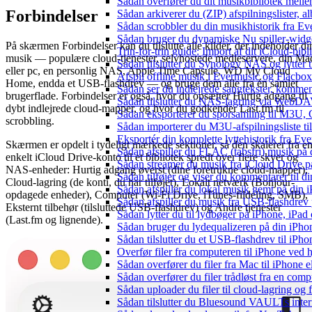
Sådan overfører du dit musikbibliotek mellem
Forbindelser
Sådan arkiverer du (ZIP) afspilningslister, 
Sådan scrobbler du din musikhistorik fra Eve
Sådan bruger du dynamiske Nu spiller-widg
På skærmen Forbindelser kan du tilslutte alle kilder, der indeholder di
Trin-for-trin guide: Import af dit iCloud-bib
musik — populære cloud-tjenester, selvhostede medieservere, din Ma
Sådan tilslutter du Synology NAS og lytter t
eller pc, en personlig NAS, Apple Time Capsule, WD My Cloud
Afspil offline musik i Evermusic og Flacbox:
Home, endda et USB-flashdrev — og bruge dem alle fra én samlet
Sådan ser du indlejrede sangtekster, kommen
brugerflade. Forbindelser er også, hvor du opsætter Hurtig adgang til
Sådan tilslutter du NAS-lagring via WebDAV 
dybt indlejrede cloud-mapper, og hvor du godkender Last.fm til
Sådan eksporterer du sporsamling til M3U
scrobbling.
Sådan importerer du M3U-afspilningsliste t
Eksportér din komplette lyttehistorik fra Ev
Skærmen er opdelt i tydeligt mærkede sektioner, så den skalerer fra e
Sådan afspiller du FLAC (tabsfri) musik på 
enkelt iCloud Drive-konto til et bibliotek spredt over flere skyer og
Sådan streamer du musik fra iCloud Drive p
NAS-enheder: Hurtig adgang øverst (dine foretrukne cloud-mapper),
Sådan tilføjer og viser du kommentarer til
Cloud-lagring (de konti, du har tilføjet), Lokalt netværk (Bonjour-
Sådan afspiller du lokal musik gemt på din 
opdagede enheder), Computer (Wi-Fi Drive, iTunes-fildeling, SMB),
Sådan afspiller du musik fra USB-flashdre
Eksternt tilbehør (tilsluttede USB-flashdrev) og Andre tjenester
Sådan lytter du til lydbøger på iPhone, iP
(Last.fm og lignende).
Sådan bruger du lydequalizeren på din iPh
Sådan tilslutter du et USB-flashdrev til iPhone
Overfør filer fra computeren til iPhone ved
Sådan overfører du filer fra Mac til iPhone 
Sådan overfører du filer trådløst fra en com
Sådan uploader du filer til cloud-lagring og
Sådan tilslutter du Bluesound VAULTs inter