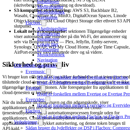
Indstillinger
(skrivebeskyttet — afspilning og download).
Medieafspiller
S3-kompatibel objektlagring:
AWS S3, Backblaze B2,
Mediebibliotek
Wasabi, Cloudflare R2, MinIO, DigitalOcean Spaces, Linode
Navigation
Object Storage, IBM Cloud Object Storage eller ethvert S3 API
Flacbox
slutpunkt.
Afspilningslister
Lokalt netværksopdagelse:
sektionen Tilgængelige enheder
Forbindelser
viser automatisk alle enheder på din Wi-Fi, der annoncerer sig
Indstillinger
selv via Bonjour/mDNS — Plex, Jellyfin, Emby-servere,
Lokale filer
Synology, QNAP, WD My Cloud Home, Apple Time Capsule,
Lydafspiller
AirPort-routere med tilsluttede drev og så videre.
Musikbibliotek
Navigation
Sikkerhed og privatliv
Ofte stillede spørgsmål
Evermusic
Vi bruger kun officielt SDK og sikker forbindelse til at interagere me
Hvad er forskellen mellem Evermusic og Flacbox
tilsluttede cloud-tjenester. Dit brugernavn og din adgangskode er ikke
Hvad er forskellen mellem Evermusic og Evermu
tilgængelige for applikationen. Alle forespørgsler fra applikationen til
Evertag
cloud-tjenesten er krypteret.
Hvad er forskellen mellem Evertag og Evertag Pr
Evervideo
Når du indtaster dit brugernavn og din adgangskode, viser
Hvad er forskellen mellem Evervideo og Evervid
applikationen den officielle autorisationsside fra cloud-
Flacbox
tjenesteudbyderen, og al autorisationsprocessen foregår uden for
Hvad er forskellen mellem Flacbox og Flacbox P
applikationen. Cloud-tjenesteudbyderen sender en auth-token til
Vejledninger
applikationen efter vellykket autorisering, og denne token bruges til
Sådan bruger du lydeffekter og DSP i Flacbox: Compres
API-kald.