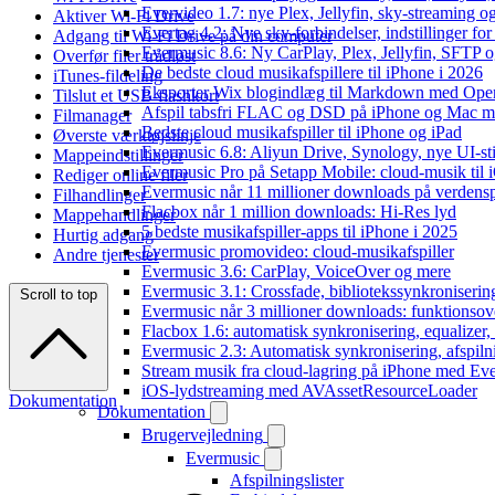
Evervideo 1.7: nye Plex, Jellyfin, sky-streaming og
Aktiver Wi-Fi Drive
Evertag 4.2: Nye sky-forbindelser, indstillinger for 
Adgang til Wi-Fi Drive på din computer
Evermusic 8.6: Ny CarPlay, Plex, Jellyfin, SFTP o
Overfør filer trådløst
De bedste cloud musikafspillere til iPhone i 2026
iTunes-fildeling
Eksporter Wix blogindlæg til Markdown med Op
Tilslut et USB-flashkort
Afspil tabsfri FLAC og DSD på iPhone og Mac m
Filmanager
Bedste cloud musikafspiller til iPhone og iPad
Øverste værktøjslinje
Evermusic 6.8: Aliyun Drive, Synology, nye UI-sti
Mappeindstillinger
Evermusic Pro på Setapp Mobile: cloud-musik til 
Rediger online filer
Evermusic når 11 millioner downloads på verdens
Filhandlinger
Flacbox når 1 million downloads: Hi-Res lyd
Mappehandlinger
5 bedste musikafspiller-apps til iPhone i 2025
Hurtig adgang
Evermusic promovideo: cloud-musikafspiller
Andre tjenester
Evermusic 3.6: CarPlay, VoiceOver og mere
Evermusic 3.1: Crossfade, bibliotekssynkroniseri
Scroll to top
Evermusic når 3 millioner downloads: funktionsov
Flacbox 1.6: automatisk synkronisering, equalizer
Evermusic 2.3: Automatisk synkronisering, afspiln
Stream musik fra cloud-lagring på iPhone med Ev
iOS-lydstreaming med AVAssetResourceLoader
Dokumentation
Dokumentation
Brugervejledning
Evermusic
Afspilningslister