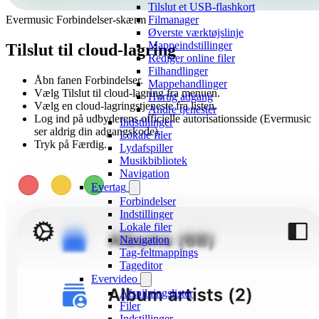
Tilslut et USB-flashkort
Evermusic Forbindelser-skærm
Filmanager
Øverste værktøjslinje
Mappeindstillinger
Tilslut til cloud-lagring
Rediger online filer
Filhandlinger
Åbn fanen Forbindelser.
Mappehandlinger
Vælg Tilslut til cloud-lagring fra menuen.
Hurtig adgang
Vælg en cloud-lagringstjeneste fra listen.
Andre tjenester
Log ind på udbyderens officielle autorisationsside (Evermusic
Indstillinger
ser aldrig din adgangskode).
Lokale filer
Tryk på Færdig.
Lydafspiller
Musikbibliotek
Navigation
Evertag
Forbindelser
Indstillinger
Lokale filer
Navigation
Tag-feltmappings
Tageditor
Evervideo
Afspilningslister
Filer
Indstillinger