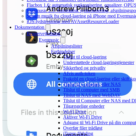
Flacbox 1.6: automatisk synkronisering, equalizer, OPUS
Evermusic 2.3: Automatisk synkronisering, afspilningspos
Stream musik fra cloud-lagring på iPhone med Evermusi
iOS-lydstreaming med AVAssetResourceLoader
Dokumentation
Brugervejledning
Evermusic
Afspilningslister
Forbindelser
Tilslut til cloud-lagring
Understøttede cloud-lagringstjenester
Sikkerhed og privatliv
Afvis auth-token
Frakobl en cloud-lagring eller skift ko
Tilslut til Computer eller NAS
Tilslut til computer med SMB
Tilslut til NAS med WebDAV
Tilslut til Computer eller NAS med
Tilgængelige enheder
Wi-Fi Drive
Aktiver Wi-Fi Drive
Adgang til Wi-Fi Drive på din comput
Overfør filer trådløst
iTunes-fildeling