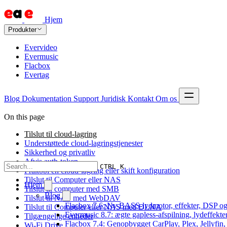
Hjem
Produkter
Evervideo
Evermusic
Flacbox
Evertag
Blog
Dokumentation
Support
Juridisk
Kontakt
Om os
On this page
Tilslut til cloud-lagring
Understøttede cloud-lagringstjenester
Sikkerhed og privatliv
Afvis auth-token
CTRL K
Frakobl en cloud-lagring eller skift konfiguration
Tilslut til Computer eller NAS
Hjem
Tilslut til computer med SMB
Blog
Tilslut til NAS med WebDAV
Flacbox 7.6: Ny BASS-lydmotor, effekter, DSP og 
Tilslut til Computer eller NAS med DLNA
Evermusic 8.7: ægte gapless-afspilning, lydeffekte
Tilgængelige enheder
Flacbox 7.4: Genopbygget CarPlay, Plex, Jellyfin,
Wi-Fi Drive