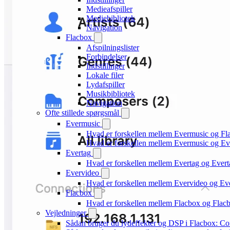
Medieafspiller
Mediebibliotek
Navigation
Flacbox
Afspilningslister
Forbindelser
Indstillinger
Lokale filer
Lydafspiller
Musikbibliotek
Navigation
Ofte stillede spørgsmål
Evermusic
Hvad er forskellen mellem Evermusic og Fl
Hvad er forskellen mellem Evermusic og E
Evertag
Hvad er forskellen mellem Evertag og Ever
Evervideo
Hvad er forskellen mellem Evervideo og E
Flacbox
Hvad er forskellen mellem Flacbox og Fla
Vejledninger
Sådan bruger du lydeffekter og DSP i Flacbox: C