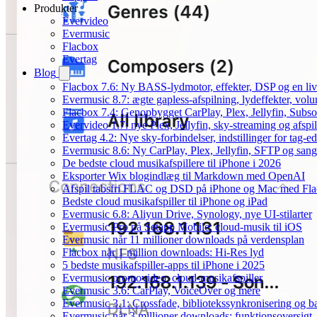
Produkter
Evervideo
Evermusic
Flacbox
Evertag
Blog
Flacbox 7.6: Ny BASS-lydmotor, effekter, DSP og en liv
Evermusic 8.7: ægte gapless-afspilning, lydeffekter, vol
Flacbox 7.4: Genopbygget CarPlay, Plex, Jellyfin, Subso
Evervideo 1.7: nye Plex, Jellyfin, sky-streaming og afspi
Evertag 4.2: Nye sky-forbindelser, indstillinger for tag-edi
Evermusic 8.6: Ny CarPlay, Plex, Jellyfin, SFTP og sang
De bedste cloud musikafspillere til iPhone i 2026
Eksporter Wix blogindlæg til Markdown med OpenAI
Afspil tabsfri FLAC og DSD på iPhone og Mac med Fl
Bedste cloud musikafspiller til iPhone og iPad
Evermusic 6.8: Aliyun Drive, Synology, nye UI-stilarter
Evermusic Pro på Setapp Mobile: cloud-musik til iOS
Evermusic når 11 millioner downloads på verdensplan
Flacbox når 1 million downloads: Hi-Res lyd
5 bedste musikafspiller-apps til iPhone i 2025
Evermusic promovideo: cloud-musikafspiller
Evermusic 3.6: CarPlay, VoiceOver og mere
Evermusic 3.1: Crossfade, bibliotekssynkronisering og 
Evermusic når 3 millioner downloads: funktionsoversigt