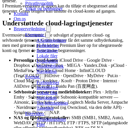
tjeneste.
Privatlivspolitik
I Premium-versionen af appen kan du tilføje et ubegrænset antal
Vilkår og betingelser
tjenester. Gratis brugere kan tilslutte én cloud-konto ad gangen.
Kontakt
Om os
Understøttede cloud-lagringstjenester
Brugervejledning
Evermusic
Evermusic understøtter hele udvalget af populære cloud- og
selvhostede tjenester. Gratis brugere får det samme udbyderkatalog,
Afspilningslister
men med grænsen på én konto; Premium låser op for ubegrænsede
Forbindelser
konti og fjerner de fleste andre begrænsninger.
Indstillinger
Lokale filer
Personlige cloud-konti:
iCloud Drive · Google Drive ·
Lydafspiller
Dropbox · OneDrive · Box · MEGA · Yandex.Disk · pCloud ·
Musikbibliotek
MediaFire · WD My Cloud Home · InfiniCLOUD
Navigation
(TeraCLOUD) · HiDrive · OpenDrive · MyDrive · Put.io ·
Evertag
Cloud Mail.ru · Icedrive · Koofr · Proton Drive · Internxt ·
Forbindelser
AliDrive (阿里云盘) · Baidu Pan (百度网盘).
Indstillinger
Selvhostede servere og mediebiblioteker:
Plex · Jellyfin ·
Lokale filer
Emby · Subsonic (og alle Subsonic-kompatible servere —
Navigation
Airsonic, Funkwhale, Gonic, Logitech Media Server, Ampache
Tag-feltmappings
· Navidrome · Nextcloud (og Owncloud, via den delte API) ·
Tageditor
Synology Drive · QNAP.
Evervideo
NAS og fildelingsprotokoller:
SMB (SMB1, SMB2, Auto),
Afspilningslister
WebDAV (HTTP / HTTPS), FTP / FTPS, SFTP (adgangskode
Filer
eller offentlig nøglegodkendelse), NFS og DLNA