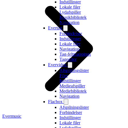
Indstillinger
Lokale filer
Lydafspiller
Musikbibliotek
Navigation
Evertag
Forbindelser
Indstillinger
Lokale filer
Navigation
Tag-feltmappings
Tageditor
Evervideo
Afspilningslister
Filer
Indstillinger
Medieafspiller
Mediebibliotek
Navigation
Flacbox
Afspilningslister
Forbindelser
Evermusic
Indstillinger
Lokale filer
Lydafspiller