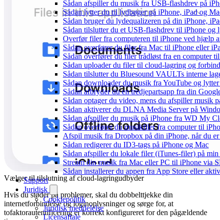
Sådan afspiller du musik fra USB-flashdrev på i
Sådan lytter du til lydbøger på iPhone, iPad og 
Sådan bruger du lydequalizeren på din iPhone, i
Sådan tilslutter du et USB-flashdrev til iPhone og ly
Overfør filer fra computeren til iPhone ved hjælp
Sådan overfører du filer fra Mac til iPhone eller i
Sådan overfører du filer trådløst fra en computer 
Sådan uploader du filer til cloud-lagring og forbin
Sådan tilslutter du Bluesound VAULTs interne lag
Sådan downloader du musik fra YouTube og lytter t
Sådan afbryder du en tredjepartsapp fra din Googl
Sådan optager du video, mens du afspiller musik 
Sådan aktiverer du DLNA Media Server på Window
Sådan afspiller du musik på iPhone fra WD My 
Sådan overfører du musikfiler fra computer til i
Afspil musik fra Dropbox på din iPhone, når du er 
Sådan redigerer du ID3-tags på iPhone og Mac
Sådan afspiller du lokale filer (iTunes-filer) på mi
Stream din musik fra Mac eller PC til iPhone via
Sådan installerer du appen fra App Store eller akt
Vælger til tilslutning af cloud-lagringudbyder
Support
Juridisk
Hvis du støder på problemer, skal du dobbelttjekke din
Cookiepolitik
internetforbindelse og loginoplysninger og sørge for, at
Juridisk meddelelse
tofaktorautentificering er korrekt konfigureret for den pågældende
Licensaftale