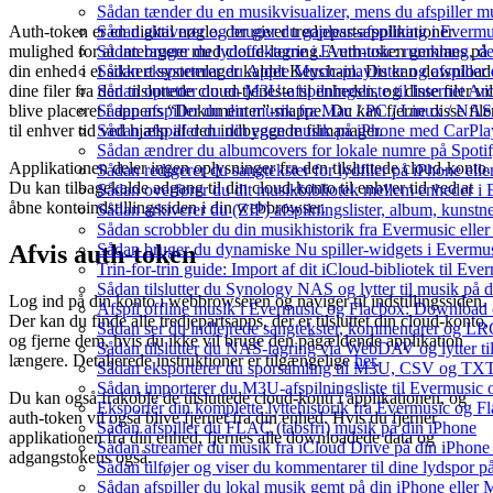
Sådan tænder du en musikvisualizer, mens du afspiller 
Sådan aktiverer og bruger du gapless-afspilning i Evermu
Auth-token er en digital nøgle, der giver tredjepartsapplikationer
Sådan bruger du lydeffekterne i Evermusic: rumklang, d
mulighed for at interagere med cloud-lagring. Auth-token gemmes på
Sådan eksporterer du Apple Music-playlister og afspille
din enhed i et sikkert systemlager kaldet Keychain. Du kan download
Sådan opretter du en M3U-afspilningsliste til Internet Ar
dine filer fra den tilsluttede cloud-tjeneste til enheden, og disse filer vil
Sådan afspiller du din musik fra Mac / PC / Linux / 
blive placeret i appens “Dokumenter”-mappe. Du kan fjerne disse file
Sådan afspiller du din egen musik på iPhone med CarPla
til enhver tid ved hjælp af den indbyggede filmanager.
Sådan ændrer du albumcovers for lokale numre på Spotify
Applikationen deler ingen oplysninger fra den tilsluttede cloud-konto.
Sådan redigerer du sangtekster for lydfiler på iPhone el
Du kan tilbagekalde adgang til din cloud-konto til enhver tid ved at
Sådan overfører du dit musikbibliotek mellem enheder i E
åbne kontoindstillingssiden i din webbrowser.
Sådan arkiverer du (ZIP) afspilningslister, album, kunst
Sådan scrobbler du din musikhistorik fra Evermusic eller 
Sådan bruger du dynamiske Nu spiller-widgets i Evermu
Afvis auth-token
Trin-for-trin guide: Import af dit iCloud-bibliotek til Ev
Sådan tilslutter du Synology NAS og lytter til musik på 
Log ind på din konto i webbrowseren og naviger til indstillingssiden.
Afspil offline musik i Evermusic og Flacbox: Download og
Der kan du finde alle tredjepartsapps, der er tilsluttet din cloud-konto,
Sådan ser du indlejrede sangtekster, kommentarer og LRC-
og fjerne dem, hvis du ikke vil bruge den pågældende applikation
Sådan tilslutter du NAS-lagring via WebDAV og lytter ti
længere. Detaljerede instruktioner er tilgængelige
her
.
Sådan eksporterer du sporsamling til M3U, CSV og TXT
Sådan importerer du M3U-afspilningsliste til Evermusic
Du kan også frakoble de tilsluttede cloud-konti i applikationen, og
Eksportér din komplette lyttehistorik fra Evermusic og Fl
auth-token vil også blive fjernet fra din enhed. Hvis du fjerner
Sådan afspiller du FLAC (tabsfri) musik på din iPhone
applikationen fra din enhed, fjernes alle downloadede data og
Sådan streamer du musik fra iCloud Drive på din iPhone
adgangstokens også.
Sådan tilføjer og viser du kommentarer til dine lydspo
Sådan afspiller du lokal musik gemt på din iPhone eller 