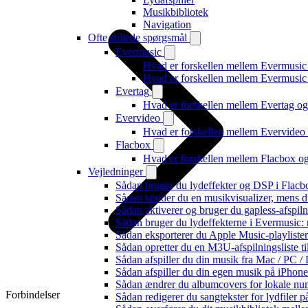
Musikbibliotek
Navigation
Ofte stillede spørgsmål
Evermusic
Hvad er forskellen mellem Evermusic
Hvad er forskellen mellem Evermusi
Evertag
Hvad er forskellen mellem Evertag o
Evervideo
Hvad er forskellen mellem Evervide
Flacbox
Hvad er forskellen mellem Flacbox 
Vejledninger
Sådan bruger du lydeffekter og DSP i Flac
Sådan tænder du en musikvisualizer, mens d
Sådan aktiverer og bruger du gapless-afspil
Sådan bruger du lydeffekterne i Evermusic:
Sådan eksporterer du Apple Music-playliste
Sådan opretter du en M3U-afspilningsliste ti
Sådan afspiller du din musik fra Mac / PC
Sådan afspiller du din egen musik på iPhon
Sådan ændrer du albumcovers for lokale numr
Forbindelser
Sådan redigerer du sangtekster for lydfiler