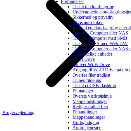
Forbindelser
Tilslut til cloud-lagring
Understøttede cloud-lagringstje
Sikkerhed og privatliv
Afvis auth-token
Frakobl en cloud-lagring eller s
Tilslut til Computer eller NAS
Tilslut til computer med SMB
Tilslut til NAS med WebDAV
Tilslut til Computer eller N
Tilgængelige enheder
Wi-Fi Drive
Aktiver Wi-Fi Drive
Adgang til Wi-Fi Drive på din 
Overfør filer trådløst
iTunes-fildeling
Tilslut et USB-flashkort
Filmanager
Øverste værktøjslinje
Mappeindstillinger
Rediger online filer
Filhandlinger
Brugervejledning
Mappehandlinger
Hurtig adgang
Andre tjenester