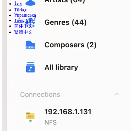
ไทย
Türkçe
Українська
Tiếng Việt
简体中文
繁體中文