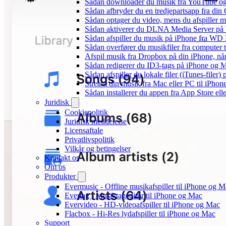
Sådan downloader du musik fra YouTube og ly
Sådan afbryder du en tredjepartsapp fra din
Sådan optager du video, mens du afspiller 
Sådan aktiverer du DLNA Media Server på W
Sådan afspiller du musik på iPhone fra 
Sådan overfører du musikfiler fra computer
Afspil musik fra Dropbox på din iPhone, når
Sådan redigerer du ID3-tags på iPhone og 
Sådan afspiller du lokale filer (iTunes-filer)
Stream din musik fra Mac eller PC til iPho
Sådan installerer du appen fra App Store el
Juridisk
Cookiepolitik
Juridisk meddelelse
Licensaftale
Privatlivspolitik
Vilkår og betingelser
Kontakt os
Om os
Produkter
Evermusic - Offline musikafspiller til iPhone og 
Evertag - Musiktageditor til iPhone og Mac
Evervideo - HD-videoafspiller til iPhone og Mac
Flacbox - Hi-Res lydafspiller til iPhone og Mac
Support