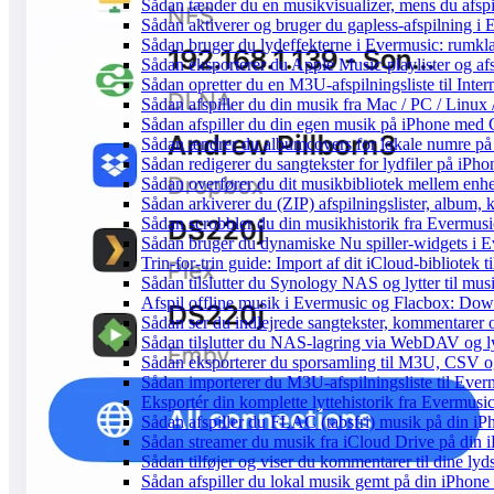
Sådan tænder du en musikvisualizer, mens du afsp
Sådan aktiverer og bruger du gapless-afspilning i
Sådan bruger du lydeffekterne i Evermusic: rumkl
Sådan eksporterer du Apple Music-playlister og af
Sådan opretter du en M3U-afspilningsliste til Inte
Sådan afspiller du din musik fra Mac / PC / Li
Sådan afspiller du din egen musik på iPhone med 
Sådan ændrer du albumcovers for lokale numre på S
Sådan redigerer du sangtekster for lydfiler på iPh
Sådan overfører du dit musikbibliotek mellem enhed
Sådan arkiverer du (ZIP) afspilningslister, album,
Sådan scrobbler du din musikhistorik fra Evermusic
Sådan bruger du dynamiske Nu spiller-widgets i 
Trin-for-trin guide: Import af dit iCloud-bibliotek
Sådan tilslutter du Synology NAS og lytter til mus
Afspil offline musik i Evermusic og Flacbox: Downl
Sådan ser du indlejrede sangtekster, kommentarer 
Sådan tilslutter du NAS-lagring via WebDAV og lyt
Sådan eksporterer du sporsamling til M3U, CSV 
Sådan importerer du M3U-afspilningsliste til Eve
Eksportér din komplette lyttehistorik fra Evermusic
Sådan afspiller du FLAC (tabsfri) musik på din iP
Sådan streamer du musik fra iCloud Drive på din 
Sådan tilføjer og viser du kommentarer til dine 
Sådan afspiller du lokal musik gemt på din iPhone