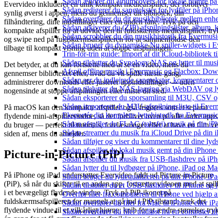
Sådan ændrer du albumcovers for lokale numre på S
Evervideo inkluderer en unik kompakt medieafspiller, der forbliver
Sådan redigerer du sangtekster for lydfiler på iPh
synlig øverst i appen, mens du gennemser dit bibliotek, din
Sådan overfører du dit musikbibliotek mellem enhed
filhåndtering, dine indstillinger eller en anden fane. Tryk på den
Sådan arkiverer du (ZIP) afspilningslister, album,
kompakte afspiller for at udvide den til fuldskærms medieafspiller; try
Sådan scrobbler du din musikhistorik fra Evermusic
og swipe ned på fuldskærmsafspilleren for at sammenfoldse den
Sådan bruger du dynamiske Nu spiller-widgets i 
tilbage til kompakt visning uden at stoppe afspilningen.
Trin-for-trin guide: Import af dit iCloud-bibliotek
Sådan tilslutter du Synology NAS og lytter til mus
Det betyder, at du kan fortsætte med at se en video, mens du
Afspil offline musik i Evermusic og Flacbox: Downl
gennemser biblioteket efter, hvad du vil spille næste gang,
Sådan ser du indlejrede sangtekster, kommentarer 
administrerer downloads eller justerer appindstillinger — uden
Sådan tilslutter du NAS-lagring via WebDAV og lyt
nogensinde at stoppe afspilningen eller miste dit sted.
Sådan eksporterer du sporsamling til M3U, CSV 
Sådan importerer du M3U-afspilningsliste til Eve
På macOS kan den kompakte afspiller også frigøres som et separat
Eksportér din komplette lyttehistorik fra Evermusic
flydende mini-afspillervindue, så det forbliver oven på alle andre apps
Sådan afspiller du FLAC (tabsfri) musik på din iP
du bruger — perfekt til tutorials, forelæsninger eller at have en film v
Sådan streamer du musik fra iCloud Drive på din 
siden af, mens du arbejder.
Sådan tilføjer og viser du kommentarer til dine 
Sådan afspiller du lokal musik gemt på din iPhone
Picture-in-Picture (PiP)
Sådan afspiller du musik fra USB-flashdrev på i
Sådan lytter du til lydbøger på iPhone, iPad og 
På iPhone og iPad understøtter Evervideo fuldt ud Picture-in-Picture
Sådan bruger du lydequalizeren på din iPhone, i
(PiP), så når du skifter til en anden app, fortsætter videoen med at spil
Sådan tilslutter du et USB-flashdrev til iPhone og ly
i et bevægeligt flydende vindue. Tryk på PiP-ikonet på
Overfør filer fra computeren til iPhone ved hjælp
fuldskærmsafspilleren for manuelt at gå ind i PiP-tilstand; træk det
Sådan overfører du filer fra Mac til iPhone eller i
flydende vindue til et vilkårligt hjørne; knib for at ændre størrelse; try
Sådan overfører du filer trådløst fra en computer 