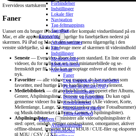
Forbindelser
Evervideos startskærm
Indstillinger
Lokale filer
Faner
Navigation
Tag-feltmappings
Tageditor
Uanset om du bruger iPhone, iPad eller kompakt vinduetilstand på en
Evervideo
Mac, er alle appfunktioner tilgængelige fra fanebjælken nederst på
skærmen. På iPad og Mac er den samme menu tilgængelig i den
Afspilningslister
venstre sidebjælke, så du kan bruge mere af skærmen til videoindhold
Filer
Indstillinger
Seneste
— Evervideo åbner her som standard. En liste over all
Medieafspiller
videoer, du for nylig har set, med miniaturebillede og se-
Mediebibliotek
fremskridt per fil, så du kan genoptage enhver af dem med ét
Navigation
tryk.
Faner
Favoritter
— alle videoer og mapper, du har markeret som
Den kompakte medieafspiller
favoritter, med hurtige Flere handlinger på hvert element.
Picture-in-Picture (PiP)
Mediebibliotek
— dit mediebibliotek, grupperet efter Albums,
Flere handlinger
Genrer, Afspilningslister, Seneste og Favoritter. Du kan også
Øverste værktøjslinje
gennemse videoer fra Photos-biblioteket (Alle videoer, Korte,
Kontekstmenu
Mellemlange, Lange, Skærmoptagelser og dine Fotoalbummer)
Startskærm-widgets
og Musik-biblioteket (Albums, Genrer, Afspilningslister).
Tilgængelighed
Afspilningslister
— administrer alle videoafspilningslister ét
Flacbox
sted: opret, omdøb, rediger omslagskunst, omorganiser, aktiver
Afspilningslister
offline-tilstand, importer M3U / M3U8 / CUE-filer og eksporte
Forbindelser
til M3U / CSV / TXT.