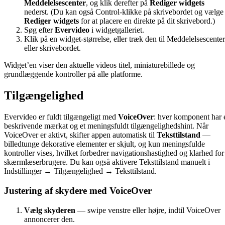
Meddelelsescenter
, og klik derefter på
Rediger widgets
nederst. (Du kan også Control-klikke på skrivebordet og vælge
Rediger widgets
for at placere en direkte på dit skrivebord.)
Søg efter
Evervideo
i widgetgalleriet.
Klik på en widget-størrelse, eller træk den til Meddelelsescenter
eller skrivebordet.
Widget’en viser den aktuelle videos titel, miniaturebillede og
grundlæggende kontroller på alle platforme.
Tilgængelighed
Evervideo er fuldt tilgængeligt med
VoiceOver
: hver komponent har 
beskrivende mærkat og et meningsfuldt tilgængelighedshint. Når
VoiceOver er aktivt, skifter appen automatisk til
Teksttilstand
—
billedtunge dekorative elementer er skjult, og kun meningsfulde
kontroller vises, hvilket forbedrer navigationshastighed og klarhed for
skærmlæserbrugere. Du kan også aktivere Teksttilstand manuelt i
Indstillinger → Tilgængelighed → Teksttilstand.
Justering af skydere med VoiceOver
Vælg skyderen
— swipe venstre eller højre, indtil VoiceOver
annoncerer den.