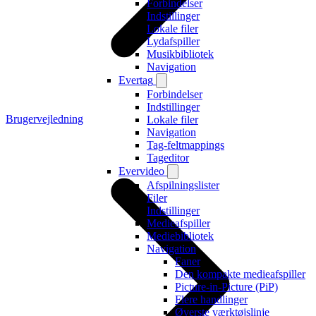
Forbindelser
Indstillinger
Lokale filer
Lydafspiller
Musikbibliotek
Navigation
Evertag
Forbindelser
Indstillinger
Brugervejledning
Lokale filer
Navigation
Tag-feltmappings
Tageditor
Evervideo
Afspilningslister
Filer
Indstillinger
Medieafspiller
Mediebibliotek
Navigation
Faner
Den kompakte medieafspiller
Picture-in-Picture (PiP)
Flere handlinger
Øverste værktøjslinje