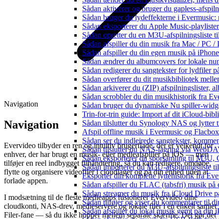
Sådan aktiverer og bruger du gapless-afspil
Sådan bruger du lydeffekterne i Evermusic:
Sådan eksporterer du Apple Music-playliste
Sådan opretter du en M3U-afspilningsliste ti
Sådan afspiller du din musik fra Mac / PC
Sådan afspiller du din egen musik på iPhon
Sådan ændrer du albumcovers for lokale numr
Sådan redigerer du sangtekster for lydfiler
Sådan overfører du dit musikbibliotek mellem
Sådan arkiverer du (ZIP) afspilningslister, 
Sådan scrobbler du din musikhistorik fra Eve
Navigation
Sådan bruger du dynamiske Nu spiller-widg
Trin-for-trin guide: Import af dit iCloud-bib
Navigation
Sådan tilslutter du Synology NAS og lytter t
Afspil offline musik i Evermusic og Flacbox:
Sådan ser du indlejrede sangtekster, kommen
Evervideo tilbyder en ren og intuitiv brugerflade, der er velkendt for
Sådan tilslutter du NAS-lagring via WebDAV 
enhver, der har brugt en musik- eller medieafspiller på iOS — men
Sådan eksporterer du sporsamling til M3U
tilføjer en reel indbygget filhåndtering, så du kan redigere, omdøbe,
Sådan importerer du M3U-afspilningsliste t
flytte og organisere videofiler i cloudlager og på din enhed uden at
Eksportér din komplette lyttehistorik fra Ev
forlade appen.
Sådan afspiller du FLAC (tabsfri) musik på 
Sådan streamer du musik fra iCloud Drive p
I modsætning til de fleste medieapps fusionerer Evervideo dine
Sådan tilføjer og viser du kommentarer til
cloudkonti, NAS-drev, medieservere og lokale filer i en enkelt samlet
Sådan afspiller du lokal musik gemt på din 
Filer-fane — så du ikke hopper mellem separate skærme. Det gør det