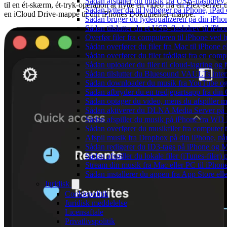
Sådan afspiller du musik fra USB-flashdre
til en ét-skærm, ét-tryk-operation at flytte en video fra en Plex-server t
Sådan lytter du til lydbøger på iPhone, iP
en iCloud Drive-mappe til din iPhones Dokumenter-mappe.
Sådan bruger du lydequalizeren på din iPh
Sådan tilslutter du et USB-flashdrev til iPhone
Overfør filer fra computeren til iPhone ved
Sådan overfører du filer fra Mac til iPhone 
Sådan overfører du filer trådløst fra en com
Sådan uploader du filer til cloud-lagring og
Sådan tilslutter du Bluesound VAULTs inter
Sådan downloader du musik fra YouTube og ly
Sådan afbryder du en tredjepartsapp fra din
Sådan optager du video, mens du afspiller 
Sådan aktiverer du DLNA Media Server på W
Sådan afspiller du musik på iPhone fra 
Sådan overfører du musikfiler fra computer
Afspil musik fra Dropbox på din iPhone, når
Sådan redigerer du ID3-tags på iPhone og 
Sådan afspiller du lokale filer (iTunes-filer)
Stream din musik fra Mac eller PC til iPho
Sådan installerer du appen fra App Store el
Juridisk
Cookiepolitik
Juridisk meddelelse
Licensaftale
Privatlivspolitik