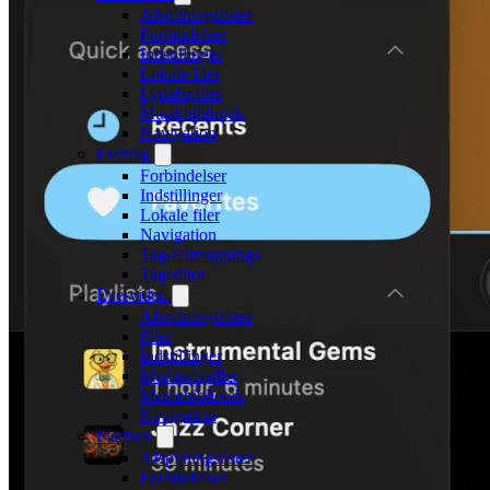
Afspilningslister
Forbindelser
Indstillinger
Lokale filer
Lydafspiller
Musikbibliotek
Navigation
Evertag
Forbindelser
Indstillinger
Lokale filer
Navigation
Tag-feltmappings
Tageditor
Evervideo
Afspilningslister
Filer
Indstillinger
Medieafspiller
Mediebibliotek
Navigation
Flacbox
Afspilningslister
Forbindelser