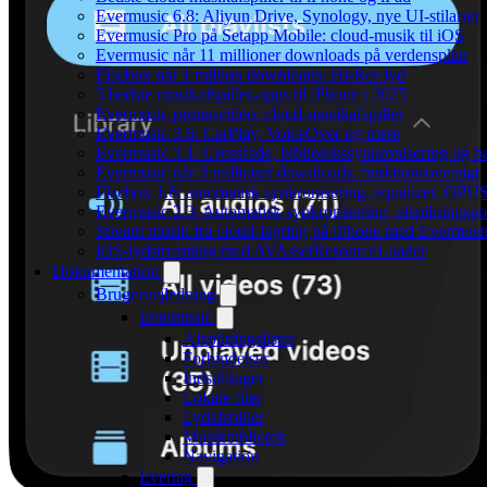
Evermusic 6.8: Aliyun Drive, Synology, nye UI-stilarter
Evermusic Pro på Setapp Mobile: cloud-musik til iOS
Evermusic når 11 millioner downloads på verdensplan
Flacbox når 1 million downloads: Hi-Res lyd
5 bedste musikafspiller-apps til iPhone i 2025
Evermusic promovideo: cloud-musikafspiller
Evermusic 3.6: CarPlay, VoiceOver og mere
Evermusic 3.1: Crossfade, bibliotekssynkronisering og 
Evermusic når 3 millioner downloads: funktionsoversigt
Flacbox 1.6: automatisk synkronisering, equalizer, OPUS
Evermusic 2.3: Automatisk synkronisering, afspilningspos
Stream musik fra cloud-lagring på iPhone med Evermusi
iOS-lydstreaming med AVAssetResourceLoader
Dokumentation
Brugervejledning
Evermusic
Afspilningslister
Forbindelser
Indstillinger
Lokale filer
Lydafspiller
Musikbibliotek
Navigation
Evertag