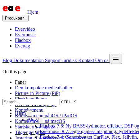
Hjem
Produkter
Evervideo
Evermusic
Flacbox
Evertag
Blog
Dokumentation
Support
Juridisk
Kontakt
Om os
On this page
Faner
Den kompakte medieafspiller
Picture-in-Picture (PiP)
Flere handlinger
CTRL K
Øverste værktøjslinje
Kontekstmenu
Hjem
Kontekstmenu på iOS / iPadOS
Blog
Kontekstmenu på macOS
Flacbox 7.6: Ny BASS-lydmotor, effekter, DSP og 
Startskærm-widgets
Evermusic 8.7: ægte gapless-afspilning, lydeffekte
Tilgængelighed
Flacbox 7.4: Genopbygget CarPlay, Plex, Jellyfin,
Justering af skydere med VoiceOver