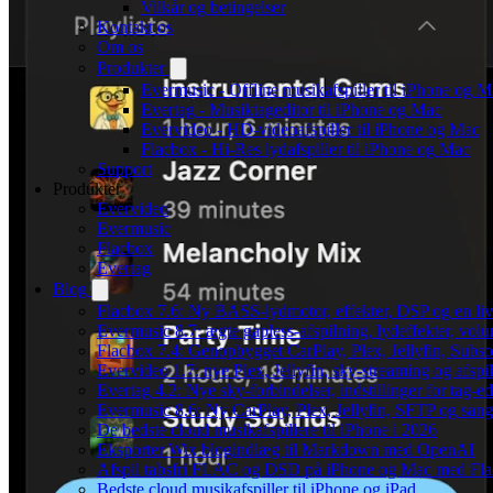
Vilkår og betingelser
Kontakt os
Om os
Produkter
Evermusic - Offline musikafspiller til iPhone og 
Evertag - Musiktageditor til iPhone og Mac
Evervideo - HD-videoafspiller til iPhone og Mac
Flacbox - Hi-Res lydafspiller til iPhone og Mac
Support
Produkter
Evervideo
Evermusic
Flacbox
Evertag
Blog
Flacbox 7.6: Ny BASS-lydmotor, effekter, DSP og en liv
Evermusic 8.7: ægte gapless-afspilning, lydeffekter, vol
Flacbox 7.4: Genopbygget CarPlay, Plex, Jellyfin, Subso
Evervideo 1.7: nye Plex, Jellyfin, sky-streaming og afspi
Evertag 4.2: Nye sky-forbindelser, indstillinger for tag-edi
Evermusic 8.6: Ny CarPlay, Plex, Jellyfin, SFTP og sang
De bedste cloud musikafspillere til iPhone i 2026
Eksporter Wix blogindlæg til Markdown med OpenAI
Afspil tabsfri FLAC og DSD på iPhone og Mac med Fl
Bedste cloud musikafspiller til iPhone og iPad