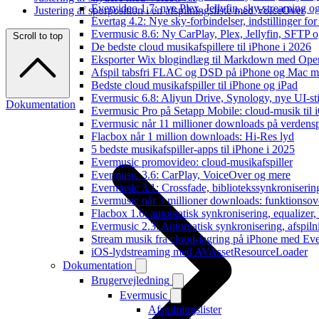
Evervideo 1.7: nye Plex, Jellyfin, sky-streaming og
Justering af sporposition i en afspilningsliste med VoiceOver
Evertag 4.2: Nye sky-forbindelser, indstillinger for 
Evermusic 8.6: Ny CarPlay, Plex, Jellyfin, SFTP o
Scroll to top
De bedste cloud musikafspillere til iPhone i 2026
Eksporter Wix blogindlæg til Markdown med Op
Afspil tabsfri FLAC og DSD på iPhone og Mac m
Bedste cloud musikafspiller til iPhone og iPad
Evermusic 6.8: Aliyun Drive, Synology, nye UI-sti
Dokumentation
Evermusic Pro på Setapp Mobile: cloud-musik til 
Evermusic når 11 millioner downloads på verdens
Flacbox når 1 million downloads: Hi-Res lyd
5 bedste musikafspiller-apps til iPhone i 2025
Evermusic promovideo: cloud-musikafspiller
Evermusic 3.6: CarPlay, VoiceOver og mere
Evermusic 3.1: Crossfade, bibliotekssynkroniseri
Evermusic når 3 millioner downloads: funktionsov
Flacbox 1.6: automatisk synkronisering, equalizer
Evermusic 2.3: Automatisk synkronisering, afspiln
Stream musik fra cloud-lagring på iPhone med Ev
iOS-lydstreaming med AVAssetResourceLoader
Dokumentation
Brugervejledning
Evermusic
Afspilningslister