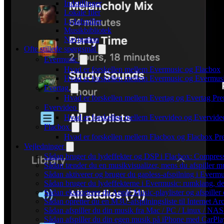
Indstillinger
Lokale filer
Lydafspiller
Musikbibliotek
Navigation
Ofte stillede spørgsmål
Evermusic
Hvad er forskellen mellem Evermusic og Flacbox
Hvad er forskellen mellem Evermusic og Evermu
Evertag
Hvad er forskellen mellem Evertag og Evertag Pr
Evervideo
Hvad er forskellen mellem Evervideo og Evervid
Flacbox
Hvad er forskellen mellem Flacbox og Flacbox P
Vejledninger
Sådan bruger du lydeffekter og DSP i Flacbox: Compres
Sådan tænder du en musikvisualizer, mens du afspiller 
Sådan aktiverer og bruger du gapless-afspilning i Evermu
Sådan bruger du lydeffekterne i Evermusic: rumklang, d
Sådan eksporterer du Apple Music-playlister og afspille
Sådan opretter du en M3U-afspilningsliste til Internet Ar
Sådan afspiller du din musik fra Mac / PC / Linux / 
Sådan afspiller du din egen musik på iPhone med CarPla