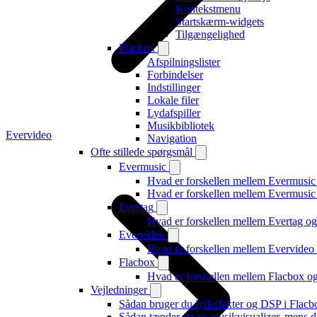
Kontekstmenu
Startskærm-widgets
Tilgængelighed
Flacbox
Afspilningslister
Forbindelser
Indstillinger
Lokale filer
Lydafspiller
Musikbibliotek
Evervideo
Navigation
Ofte stillede spørgsmål
Evermusic
Hvad er forskellen mellem Evermusic
Hvad er forskellen mellem Evermusi
Evertag
Hvad er forskellen mellem Evertag o
Evervideo
Hvad er forskellen mellem Evervide
Flacbox
Hvad er forskellen mellem Flacbox 
Vejledninger
Sådan bruger du lydeffekter og DSP i Flac
Sådan tænder du en musikvisualizer, mens d