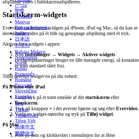
afspillede video i fuldskærmsafspilleren.
עברית
हिन्दी
Startskærm-widgets
Hrvatski
Magyar
Bahasa Indonesia
Evervideo understøtter widgets på iPhone, iPad og Mac, så du kan se
Italiano
den aktuelle video på ét blik og genoptage afspilning med ét tryk.
日本語
Aktiver først widgets i appen:
한국어
Bahasa Melayu
Åbn
Indstillinger → Widgets → Aktiver widgets
Nederlands
(widgetopdateringer bruger en lille mængde energi, så kontakte
Norsk
er som standard slået fra).
Polski
Português
Tilføj derefter widget’en på din enhed:
Română
Русский
På iPhone eller iPad
Slovenčina
Svenska
Langt tryk på et tomt område af din
startskærm
eller
låseskærm
.
ไทย
Tryk på knappen
+
i det øverste hjørne og søg efter
Evervideo
.
Türkçe
Vælg en widget-størrelse og tryk på
Tilføj widget
.
Українська
Tiếng Việt
På Mac
简体中文
繁體中文
Klik på dato og klokkeslæt i menulinjen for at åbne