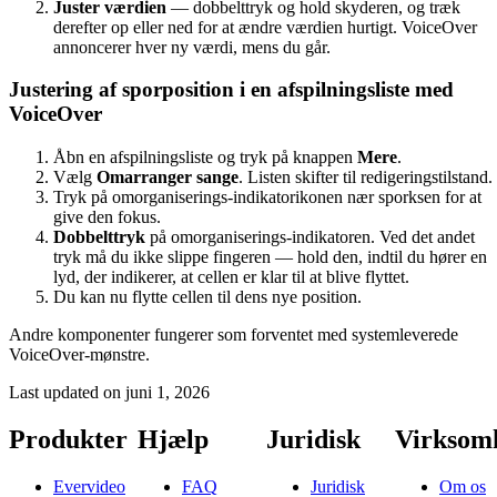
Juster værdien
— dobbelttryk og hold skyderen, og træk
derefter op eller ned for at ændre værdien hurtigt. VoiceOver
annoncerer hver ny værdi, mens du går.
Justering af sporposition i en afspilningsliste med
VoiceOver
Åbn en afspilningsliste og tryk på knappen
Mere
.
Vælg
Omarranger sange
. Listen skifter til redigeringstilstand.
Tryk på omorganiserings-indikatorikonen nær sporksen for at
give den fokus.
Dobbelttryk
på omorganiserings-indikatoren. Ved det andet
tryk må du ikke slippe fingeren — hold den, indtil du hører en
lyd, der indikerer, at cellen er klar til at blive flyttet.
Du kan nu flytte cellen til dens nye position.
Andre komponenter fungerer som forventet med systemleverede
VoiceOver-mønstre.
Last updated on
juni 1, 2026
Produkter
Hjælp
Juridisk
Virksom
Evervideo
FAQ
Juridisk
Om os