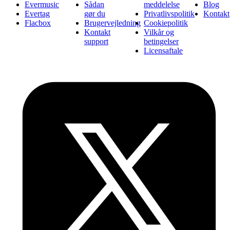
Evermusic
Sådan
meddelelse
Blog
Evertag
gør du
Privatlivspolitik
Kontakt
Flacbox
Brugervejledning
Cookiepolitik
Kontakt
Vilkår og
support
betingelser
Licensaftale