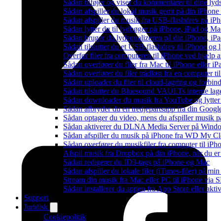
Sådan tilføjer og viser du kommentarer til dine 
Sådan afspiller du lokal musik gemt på din iPhone
Sådan afspiller du musik fra USB-flashdrev på i
Sådan lytter du til lydbøger på iPhone, iPad og 
Sådan bruger du lydequalizeren på din iPhone, i
Sådan tilslutter du et USB-flashdrev til iPhone og ly
Overfør filer fra computeren til iPhone ved hjælp
Sådan overfører du filer fra Mac til iPhone eller i
Sådan overfører du filer trådløst fra en computer 
Sådan uploader du filer til cloud-lagring og forbin
Sådan tilslutter du Bluesound VAULTs interne lag
Sådan downloader du musik fra YouTube og lytter t
Sådan afbryder du en tredjepartsapp fra din Googl
Sådan optager du video, mens du afspiller musik 
Sådan aktiverer du DLNA Media Server på Window
Sådan afspiller du musik på iPhone fra WD My 
Sådan overfører du musikfiler fra computer til i
Afspil musik fra Dropbox på din iPhone, når du er 
Sådan redigerer du ID3-tags på iPhone og Mac
Sådan afspiller du lokale filer (iTunes-filer) på mi
Stream din musik fra Mac eller PC til iPhone via
Sådan installerer du appen fra App Store eller akt
Support
Juridisk
Cookiepolitik