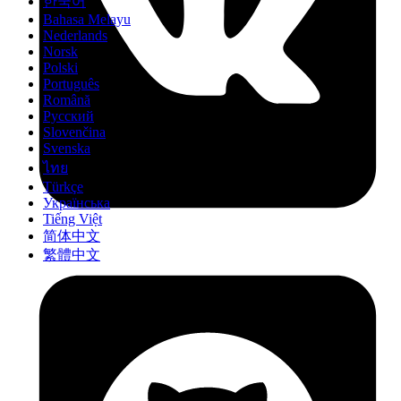
한국어
Bahasa Melayu
Nederlands
Norsk
Polski
Português
Română
Русский
Slovenčina
Svenska
ไทย
Türkçe
Українська
Tiếng Việt
简体中文
繁體中文