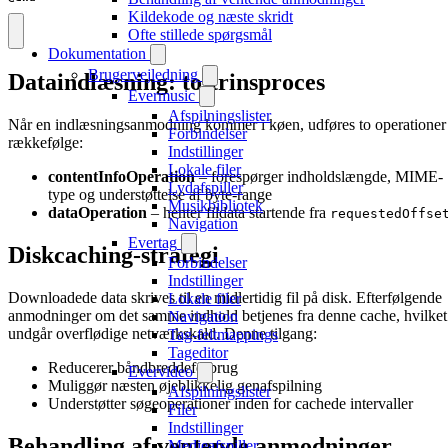
Kildekode og næste skridt
Ofte stillede spørgsmål
Dokumentation
Brugervejledning
Dataindlæsning: to-trinsproces
Evermusic
Afspilningslister
Når en indlæsningsanmodning kommer i køen, udføres to operationer 
Forbindelser
rækkefølge:
Indstillinger
Lokale filer
contentInfoOperation
– forespørger indholdslængde, MIME-
Lydafspiller
type og understøttelse af byte-range
Musikbibliotek
dataOperation
– henter fildata startende fra
requestedOffse
Navigation
Evertag
Diskcaching-strategi
Forbindelser
Indstillinger
Downloadede data skrives til en midlertidig fil på disk. Efterfølgende
Lokale filer
anmodninger om det samme indhold betjenes fra denne cache, hvilket
Navigation
undgår overflødige netværkskald. Denne tilgang:
Tag-feltmappings
Tageditor
Reducerer båndbreddeforbrug
Evervideo
Muliggør næsten øjeblikkelig genafspilning
Afspilningslister
Understøtter søgeoperationer inden for cachede intervaller
Filer
Indstillinger
Behandling af ventende anmodninger
Medieafspiller