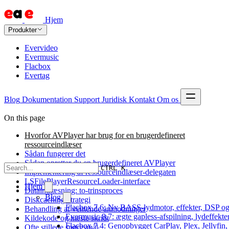
Hjem
Produkter
Evervideo
Evermusic
Flacbox
Evertag
Blog
Dokumentation
Support
Juridisk
Kontakt
Om os
On this page
Hvorfor AVPlayer har brug for en brugerdefineret
ressourceindlæser
Sådan fungerer det
Sådan opretter du en brugerdefineret AVPlayer
CTRL K
Implementering af ressourceindlæser-delegaten
LSFilePlayerResourceLoader-interface
Hjem
Dataindlæsning: to-trinsproces
Blog
Diskcaching-strategi
Flacbox 7.6: Ny BASS-lydmotor, effekter, DSP og 
Behandling af ventende anmodninger
Evermusic 8.7: ægte gapless-afspilning, lydeffekte
Kildekode og næste skridt
Flacbox 7.4: Genopbygget CarPlay, Plex, Jellyfin,
Ofte stillede spørgsmål