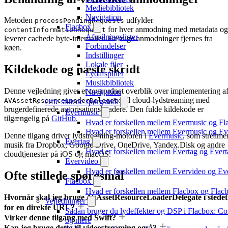
Mediebibliotek
Navigation
Metoden
udfylder
processPendingRequests
Flacbox
for hver anmodning med metadata og
contentInformationRequest
Afspilningslister
leverer cachede byte-intervaller. Færdige anmodninger fjernes fra
Forbindelser
køen.
Indstillinger
Lokale filer
Kildekode og næste skridt
Lydafspiller
Musikbibliotek
Denne vejledning giver et overordnet overblik over implementering a
Navigation
til cloud-lydstreaming med
AVAssetResourceLoaderDelegate
Ofte stillede spørgsmål
brugerdefinerede autorisationsheadere. Den fulde kildekode er
Evermusic
tilgængelig på
GitHub
.
Hvad er forskellen mellem Evermusic og Fl
Hvad er forskellen mellem Evermusic og E
Denne tilgang driver lydstreaming-motoren i
Evermusic
, som streame
Evertag
musik fra Dropbox, Google Drive, OneDrive, Yandex.Disk og andre
Hvad er forskellen mellem Evertag og Ever
cloudtjenester på iOS og macOS.
Evervideo
Hvad er forskellen mellem Evervideo og E
Ofte stillede spørgsmål
Flacbox
Hvad er forskellen mellem Flacbox og Fla
Hvornår skal jeg bruge AVAssetResourceLoaderDelegate i stedet
Vejledninger
for en direkte URL?
Sådan bruger du lydeffekter og DSP i Flacbox: C
Virker denne tilgang med Swift?
og mere
Kan jeg bruge dette til videostreaming også?