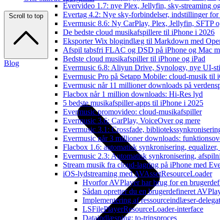
Evervideo 1.7: nye Plex, Jellyfin, sky-streaming og
Evertag 4.2: Nye sky-forbindelser, indstillinger for 
Scroll to top
Evermusic 8.6: Ny CarPlay, Plex, Jellyfin, SFTP o
De bedste cloud musikafspillere til iPhone i 2026
Eksporter Wix blogindlæg til Markdown med Op
Afspil tabsfri FLAC og DSD på iPhone og Mac m
Bedste cloud musikafspiller til iPhone og iPad
Blog
Evermusic 6.8: Aliyun Drive, Synology, nye UI-sti
Evermusic Pro på Setapp Mobile: cloud-musik til 
Evermusic når 11 millioner downloads på verdens
Flacbox når 1 million downloads: Hi-Res lyd
5 bedste musikafspiller-apps til iPhone i 2025
Evermusic promovideo: cloud-musikafspiller
Evermusic 3.6: CarPlay, VoiceOver og mere
Evermusic 3.1: Crossfade, bibliotekssynkroniseri
Evermusic når 3 millioner downloads: funktionsov
Flacbox 1.6: automatisk synkronisering, equalizer
Evermusic 2.3: Automatisk synkronisering, afspiln
Stream musik fra cloud-lagring på iPhone med Ev
iOS-lydstreaming med AVAssetResourceLoader
Hvorfor AVPlayer har brug for en brugerdef
Sådan opretter du en brugerdefineret AVPla
Implementering af ressourceindlæser-delega
LSFilePlayerResourceLoader-interface
Dataindlæsning: to-trinsproces