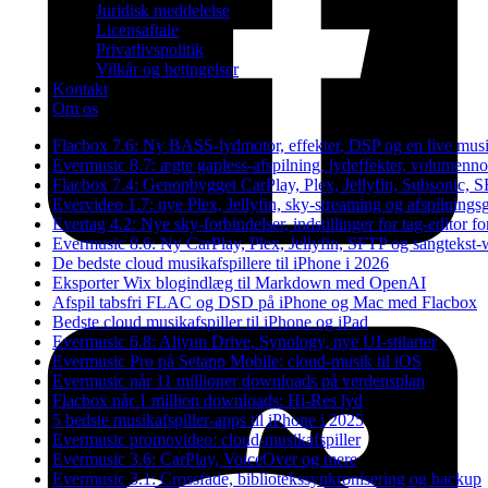
Juridisk meddelelse
Licensaftale
Privatlivspolitik
Vilkår og betingelser
Kontakt
Om os
Flacbox 7.6: Ny BASS-lydmotor, effekter, DSP og en live musi
Evermusic 8.7: ægte gapless-afspilning, lydeffekter, volumennor
Flacbox 7.4: Genopbygget CarPlay, Plex, Jellyfin, Subsonic, S
Evervideo 1.7: nye Plex, Jellyfin, sky-streaming og afspilningsg
Evertag 4.2: Nye sky-forbindelser, indstillinger for tag-editor fo
Evermusic 8.6: Ny CarPlay, Plex, Jellyfin, SFTP og sangtekst-
De bedste cloud musikafspillere til iPhone i 2026
Eksporter Wix blogindlæg til Markdown med OpenAI
Afspil tabsfri FLAC og DSD på iPhone og Mac med Flacbox
Bedste cloud musikafspiller til iPhone og iPad
Evermusic 6.8: Aliyun Drive, Synology, nye UI-stilarter
Evermusic Pro på Setapp Mobile: cloud-musik til iOS
Evermusic når 11 millioner downloads på verdensplan
Flacbox når 1 million downloads: Hi-Res lyd
5 bedste musikafspiller-apps til iPhone i 2025
Evermusic promovideo: cloud-musikafspiller
Evermusic 3.6: CarPlay, VoiceOver og mere
Evermusic 3.1: Crossfade, bibliotekssynkronisering og backup