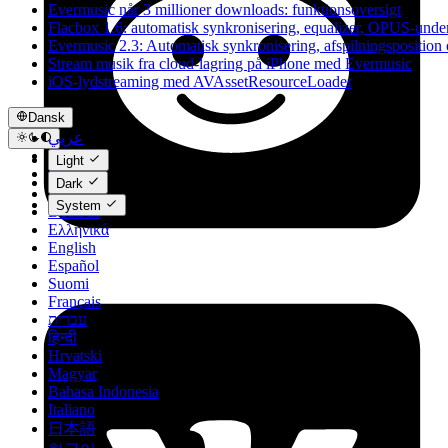
Evermusic når 3 millioner downloads: funktionsoversigt
Flacbox 1.6: automatisk synkronisering, equalizer, OPUS-under
Evermusic 2.3: Automatisk synkronisering, afspilningsposition 
Stream musik fra cloud-lagring på iPhone med Evermusic
iOS-lydstreaming med AVAssetResourceLoader
Dansk
عربي
Català
Light
Čeština
Dark
Dansk
System
Deutsch
Ελληνικά
English
Español
Suomi
Français
עברית
हिन्दी
Hrvatski
Magyar
Bahasa Indonesia
Italiano
日本語