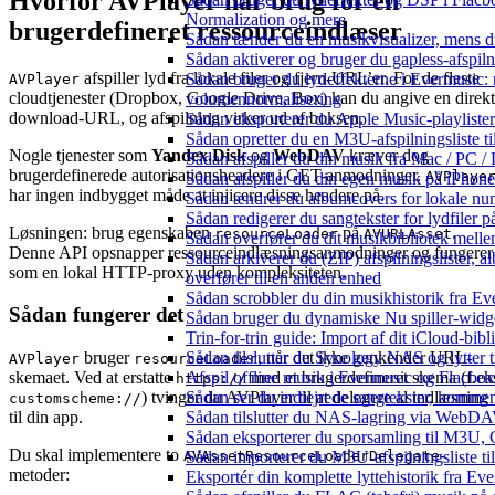
Hvorfor AVPlayer har brug for en
Normalization og mere
brugerdefineret ressourceindlæser
Sådan tænder du en musikvisualizer, mens d
Sådan aktiverer og bruger du gapless-afspil
afspiller lyd fra lokale filer og fjern-URL’er. For de fleste
Sådan bruger du lydeffekterne i Evermusic:
AVPlayer
cloudtjenester (Dropbox, Google Drive, Box) kan du angive en direk
volumennormalisering
download-URL, og afspilning virker ud af boksen.
Sådan eksporterer du Apple Music-playliste
Sådan opretter du en M3U-afspilningsliste ti
Nogle tjenester som
Yandex.Disk
og
WebDAV
kræver dog
Sådan afspiller du din musik fra Mac / PC
brugerdefinerede autorisationsheadere i GET-anmodninger.
AVPlaye
Sådan afspiller du din egen musik på iPhon
har ingen indbygget måde at injicere disse headere på.
Sådan ændrer du albumcovers for lokale numr
Sådan redigerer du sangtekster for lydfiler
Løsningen: brug egenskaben
på
.
resourceLoader
AVURLAsset
Sådan overfører du dit musikbibliotek mellem
Denne API opsnapper ressourceindlæsningsanmodninger og fungerer
Sådan arkiverer du (ZIP) afspilningslister,
som en lokal HTTP-proxy uden kompleksiteten.
overfører til en anden enhed
Sådan scrobbler du din musikhistorik fra Eve
Sådan fungerer det
Sådan bruger du dynamiske Nu spiller-widg
Trin-for-trin guide: Import af dit iCloud-bib
Sådan tilslutter du Synology NAS og lytter t
bruger
, når det ikke genkender URL-
AVPlayer
resourceLoader
Afspil offline musik i Evermusic og Flacbox:
skemaet. Ved at erstatte
med et brugerdefineret skema (f.ek
https://
Sådan ser du indlejrede sangtekster, kommen
) tvinger du AVPlayer til at delegere al indlæsning
customscheme://
Sådan tilslutter du NAS-lagring via WebDAV 
til din app.
Sådan eksporterer du sporsamling til M3U
Du skal implementere to
-
Sådan importerer du M3U-afspilningsliste t
AVAssetResourceLoaderDelegate
metoder:
Eksportér din komplette lyttehistorik fra Ev