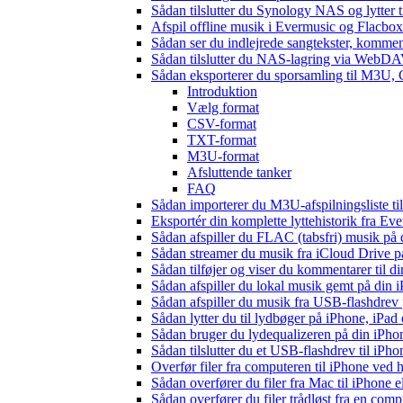
Sådan tilslutter du Synology NAS og lytter t
Afspil offline musik i Evermusic og Flacbox:
Sådan ser du indlejrede sangtekster, kommen
Sådan tilslutter du NAS-lagring via WebDAV 
Sådan eksporterer du sporsamling til M3U
Introduktion
Vælg format
CSV-format
TXT-format
M3U-format
Afsluttende tanker
FAQ
Sådan importerer du M3U-afspilningsliste t
Eksportér din komplette lyttehistorik fra Ev
Sådan afspiller du FLAC (tabsfri) musik på 
Sådan streamer du musik fra iCloud Drive p
Sådan tilføjer og viser du kommentarer til
Sådan afspiller du lokal musik gemt på din 
Sådan afspiller du musik fra USB-flashdre
Sådan lytter du til lydbøger på iPhone, iP
Sådan bruger du lydequalizeren på din iPh
Sådan tilslutter du et USB-flashdrev til iPhone
Overfør filer fra computeren til iPhone ved
Sådan overfører du filer fra Mac til iPhone 
Sådan overfører du filer trådløst fra en com