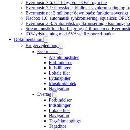
Evermusic 3.6: CarPlay, VoiceOver og mere
Evermusic 3.1: Crossfade, bibliotekssynkronisering og 
Evermusic når 3 millioner downloads: funktionsoversigt
Flacbox 1.6: automatisk synkronisering, equalizer, OPUS
Evermusic 2.3: Automatisk synkronisering, afspilningspos
Stream musik fra cloud-lagring på iPhone med Evermusi
iOS-lydstreaming med AVAssetResourceLoader
Dokumentation
Brugervejledning
Evermusic
Afspilningslister
Forbindelser
Indstillinger
Lokale filer
Lydafspiller
Musikbibliotek
Navigation
Evertag
Forbindelser
Indstillinger
Lokale filer
Navigation
Tag-feltmappings
Tageditor