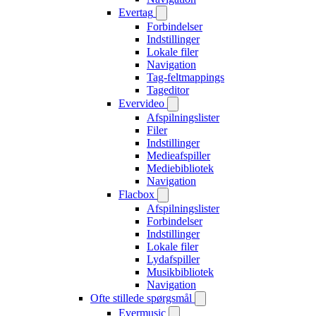
Evertag
Forbindelser
Indstillinger
Lokale filer
Navigation
Tag-feltmappings
Tageditor
Evervideo
Afspilningslister
Filer
Indstillinger
Medieafspiller
Mediebibliotek
Navigation
Flacbox
Afspilningslister
Forbindelser
Indstillinger
Lokale filer
Lydafspiller
Musikbibliotek
Navigation
Ofte stillede spørgsmål
Evermusic