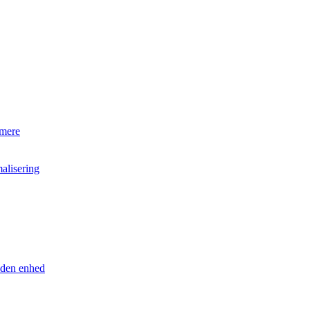
 mere
alisering
anden enhed