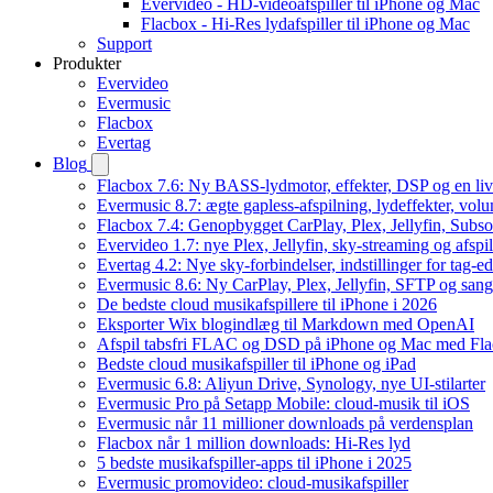
Evervideo - HD-videoafspiller til iPhone og Mac
Flacbox - Hi-Res lydafspiller til iPhone og Mac
Support
Produkter
Evervideo
Evermusic
Flacbox
Evertag
Blog
Flacbox 7.6: Ny BASS-lydmotor, effekter, DSP og en liv
Evermusic 8.7: ægte gapless-afspilning, lydeffekter, vol
Flacbox 7.4: Genopbygget CarPlay, Plex, Jellyfin, Subso
Evervideo 1.7: nye Plex, Jellyfin, sky-streaming og afspi
Evertag 4.2: Nye sky-forbindelser, indstillinger for tag-edi
Evermusic 8.6: Ny CarPlay, Plex, Jellyfin, SFTP og sang
De bedste cloud musikafspillere til iPhone i 2026
Eksporter Wix blogindlæg til Markdown med OpenAI
Afspil tabsfri FLAC og DSD på iPhone og Mac med Fl
Bedste cloud musikafspiller til iPhone og iPad
Evermusic 6.8: Aliyun Drive, Synology, nye UI-stilarter
Evermusic Pro på Setapp Mobile: cloud-musik til iOS
Evermusic når 11 millioner downloads på verdensplan
Flacbox når 1 million downloads: Hi-Res lyd
5 bedste musikafspiller-apps til iPhone i 2025
Evermusic promovideo: cloud-musikafspiller