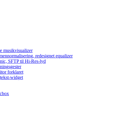
e musikvisualizer
umennormalisering, redesignet equalizer
nic, SFTP til Hi-Res-lyd
lningsgester
tor forklaret
tekst-widget
acbox