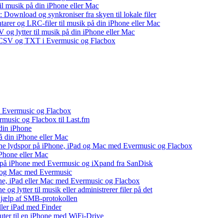
il musik på din iPhone eller Mac
 Download og synkroniser fra skyen til lokale filer
tarer og LRC-filer til musik på din iPhone eller Mac
og lytter til musik på din iPhone eller Mac
, CSV og TXT i Evermusic og Flacbox
il Evermusic og Flacbox
ermusic og Flacbox til Last.fm
din iPhone
å din iPhone eller Mac
 dine lydspor på iPhone, iPad og Mac med Evermusic og Flacbox
iPhone eller Mac
v på iPhone med Evermusic og iXpand fra SanDisk
ad og Mac med Evermusic
one, iPad eller Mac med Evermusic og Flacbox
 og lytter til musik eller administrerer filer på det
 hjælp af SMB-protokollen
eller iPad med Finder
puter til en iPhone med WiFi-Drive