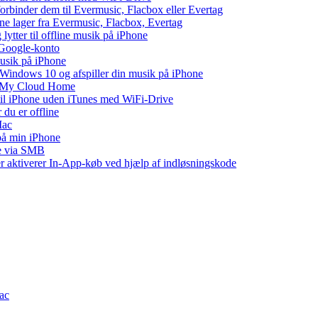
 forbinder dem til Evermusic, Flacbox eller Evertag
ne lager fra Evermusic, Flacbox, Evertag
tter til offline musik på iPhone
 Google-konto
musik på iPhone
indows 10 og afspiller din musik på iPhone
WD My Cloud Home
 til iPhone uden iTunes med WiFi-Drive
 du er offline
Mac
 på min iPhone
ne via SMB
ler aktiverer In-App-køb ved hjælp af indløsningskode
Mac