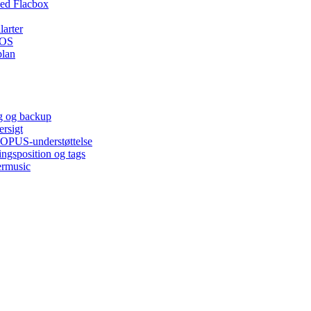
ed Flacbox
larter
iOS
plan
ng og backup
ersigt
, OPUS-understøttelse
ingsposition og tags
ermusic