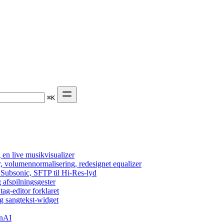
⌘
K
en live musikvisualizer
r, volumennormalisering, redesignet equalizer
 Subsonic, SFTP til Hi-Res-lyd
 afspilningsgester
tag-editor forklaret
g sangtekst-widget
enAI