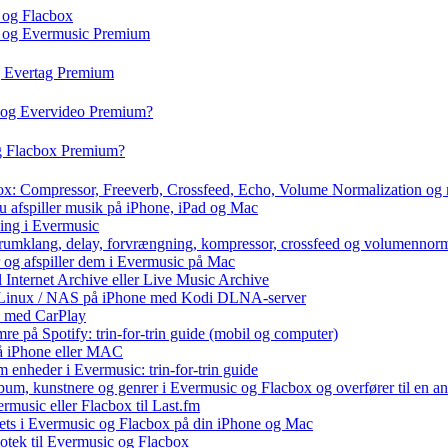
 og Flacbox
c og Evermusic Premium
g Evertag Premium
o og Evervideo Premium?
og Flacbox Premium?
box: Compressor, Freeverb, Crossfeed, Echo, Volume Normalization og
u afspiller musik på iPhone, iPad og Mac
ning i Evermusic
 rumklang, delay, forvrængning, kompressor, crossfeed og volumennorm
r og afspiller dem i Evermusic på Mac
l Internet Archive eller Live Music Archive
 / Linux / NAS på iPhone med Kodi DLNA-server
e med CarPlay
e på Spotify: trin-for-trin guide (mobil og computer)
 på iPhone eller MAC
 enheder i Evermusic: trin-for-trin guide
album, kunstnere og genrer i Evermusic og Flacbox og overfører til en 
rmusic eller Flacbox til Last.fm
ets i Evermusic og Flacbox på din iPhone og Mac
liotek til Evermusic og Flacbox