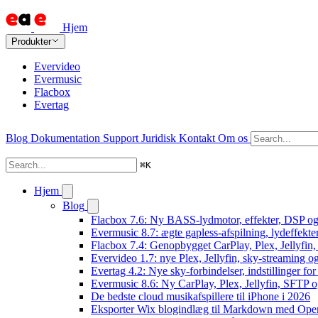
Hjem
Produkter
Evervideo
Evermusic
Flacbox
Evertag
Blog
Dokumentation
Support
Juridisk
Kontakt
Om os
⌘
K
Hjem
Blog
Flacbox 7.6: Ny BASS-lydmotor, effekter, DSP og 
Evermusic 8.7: ægte gapless-afspilning, lydeffekte
Flacbox 7.4: Genopbygget CarPlay, Plex, Jellyfin,
Evervideo 1.7: nye Plex, Jellyfin, sky-streaming og
Evertag 4.2: Nye sky-forbindelser, indstillinger for 
Evermusic 8.6: Ny CarPlay, Plex, Jellyfin, SFTP o
De bedste cloud musikafspillere til iPhone i 2026
Eksporter Wix blogindlæg til Markdown med Op