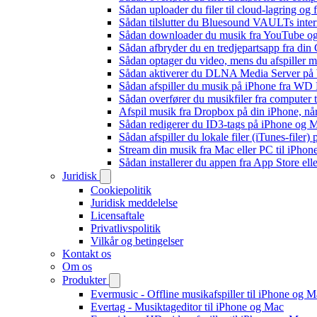
Sådan uploader du filer til cloud-lagring og
Sådan tilslutter du Bluesound VAULTs inter
Sådan downloader du musik fra YouTube og ly
Sådan afbryder du en tredjepartsapp fra din
Sådan optager du video, mens du afspiller 
Sådan aktiverer du DLNA Media Server på W
Sådan afspiller du musik på iPhone fra 
Sådan overfører du musikfiler fra computer
Afspil musik fra Dropbox på din iPhone, når
Sådan redigerer du ID3-tags på iPhone og 
Sådan afspiller du lokale filer (iTunes-filer)
Stream din musik fra Mac eller PC til iPho
Sådan installerer du appen fra App Store el
Juridisk
Cookiepolitik
Juridisk meddelelse
Licensaftale
Privatlivspolitik
Vilkår og betingelser
Kontakt os
Om os
Produkter
Evermusic - Offline musikafspiller til iPhone og 
Evertag - Musiktageditor til iPhone og Mac