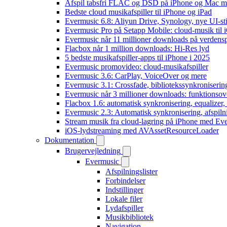
Afspil tabsfri FLAC og DSD på iPhone og Mac m
Bedste cloud musikafspiller til iPhone og iPad
Evermusic 6.8: Aliyun Drive, Synology, nye UI-sti
Evermusic Pro på Setapp Mobile: cloud-musik til 
Evermusic når 11 millioner downloads på verdens
Flacbox når 1 million downloads: Hi-Res lyd
5 bedste musikafspiller-apps til iPhone i 2025
Evermusic promovideo: cloud-musikafspiller
Evermusic 3.6: CarPlay, VoiceOver og mere
Evermusic 3.1: Crossfade, bibliotekssynkroniseri
Evermusic når 3 millioner downloads: funktionsov
Flacbox 1.6: automatisk synkronisering, equalizer
Evermusic 2.3: Automatisk synkronisering, afspiln
Stream musik fra cloud-lagring på iPhone med Ev
iOS-lydstreaming med AVAssetResourceLoader
Dokumentation
Brugervejledning
Evermusic
Afspilningslister
Forbindelser
Indstillinger
Lokale filer
Lydafspiller
Musikbibliotek
Navigation