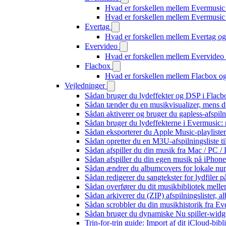
Hvad er forskellen mellem Evermusic
Hvad er forskellen mellem Evermusi
Evertag
Hvad er forskellen mellem Evertag o
Evervideo
Hvad er forskellen mellem Evervide
Flacbox
Hvad er forskellen mellem Flacbox 
Vejledninger
Sådan bruger du lydeffekter og DSP i Flac
Sådan tænder du en musikvisualizer, mens d
Sådan aktiverer og bruger du gapless-afspil
Sådan bruger du lydeffekterne i Evermusic:
Sådan eksporterer du Apple Music-playliste
Sådan opretter du en M3U-afspilningsliste ti
Sådan afspiller du din musik fra Mac / PC
Sådan afspiller du din egen musik på iPhon
Sådan ændrer du albumcovers for lokale numr
Sådan redigerer du sangtekster for lydfiler
Sådan overfører du dit musikbibliotek mellem
Sådan arkiverer du (ZIP) afspilningslister, 
Sådan scrobbler du din musikhistorik fra Eve
Sådan bruger du dynamiske Nu spiller-widg
Trin-for-trin guide: Import af dit iCloud-bib