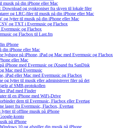
il musik på din iPhone eller Mac
 Download og synkroniser fra skyen til lokale filer
tarer og LRC-filer til musik på din iPhone eller Mac
og lytter til musik på din iPhone eller Mac
, CSV og TXT i Evermusic og Flacbox
il Evermusic og Flacbox
ermusic og Flacbox til Last.fm
din iPhone
å din iPhone eller Mac
 dine lydspor på iPhone, iPad og Mac med Evermusic og Flacbox
iPhone eller Mac
v på iPhone med Evermusic og iXpand fra SanDisk
ad og Mac med Evermusic
one, iPad eller Mac med Evermusic og Flacbox
 og lytter til musik eller administrerer filer på det
 hjælp af SMB-protokollen
eller iPad med Finder
puter til en iPhone med WiFi-Drive
 forbinder dem til Evermusic, Flacbox eller Evertag
ne lager fra Evermusic, Flacbox, Evertag
tter til offline musik på iPhone
 Google-konto
musik på iPhone
indows 10 og afspiller din musik på iPhone