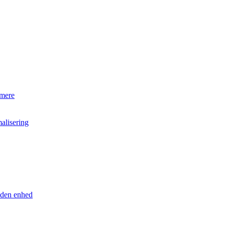
 mere
alisering
anden enhed