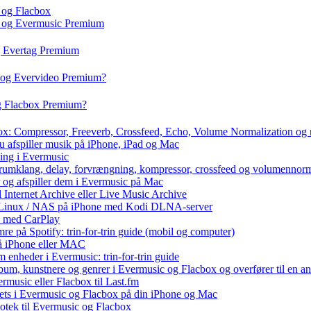
 og Flacbox
c og Evermusic Premium
g Evertag Premium
o og Evervideo Premium?
og Flacbox Premium?
box: Compressor, Freeverb, Crossfeed, Echo, Volume Normalization og
u afspiller musik på iPhone, iPad og Mac
ning i Evermusic
 rumklang, delay, forvrængning, kompressor, crossfeed og volumennorm
r og afspiller dem i Evermusic på Mac
l Internet Archive eller Live Music Archive
 / Linux / NAS på iPhone med Kodi DLNA-server
e med CarPlay
e på Spotify: trin-for-trin guide (mobil og computer)
 på iPhone eller MAC
 enheder i Evermusic: trin-for-trin guide
album, kunstnere og genrer i Evermusic og Flacbox og overfører til en 
rmusic eller Flacbox til Last.fm
ets i Evermusic og Flacbox på din iPhone og Mac
liotek til Evermusic og Flacbox