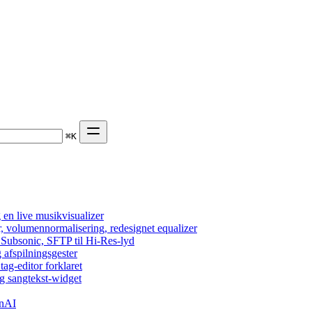
⌘
K
en live musikvisualizer
r, volumennormalisering, redesignet equalizer
 Subsonic, SFTP til Hi-Res-lyd
 afspilningsgester
tag-editor forklaret
g sangtekst-widget
enAI