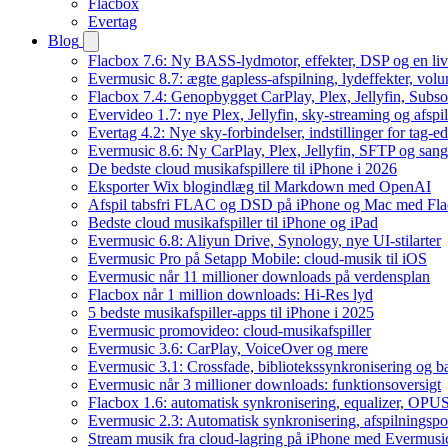
Flacbox
Evertag
Blog
Flacbox 7.6: Ny BASS-lydmotor, effekter, DSP og en liv
Evermusic 8.7: ægte gapless-afspilning, lydeffekter, vol
Flacbox 7.4: Genopbygget CarPlay, Plex, Jellyfin, Subso
Evervideo 1.7: nye Plex, Jellyfin, sky-streaming og afspi
Evertag 4.2: Nye sky-forbindelser, indstillinger for tag-edi
Evermusic 8.6: Ny CarPlay, Plex, Jellyfin, SFTP og sang
De bedste cloud musikafspillere til iPhone i 2026
Eksporter Wix blogindlæg til Markdown med OpenAI
Afspil tabsfri FLAC og DSD på iPhone og Mac med Fl
Bedste cloud musikafspiller til iPhone og iPad
Evermusic 6.8: Aliyun Drive, Synology, nye UI-stilarter
Evermusic Pro på Setapp Mobile: cloud-musik til iOS
Evermusic når 11 millioner downloads på verdensplan
Flacbox når 1 million downloads: Hi-Res lyd
5 bedste musikafspiller-apps til iPhone i 2025
Evermusic promovideo: cloud-musikafspiller
Evermusic 3.6: CarPlay, VoiceOver og mere
Evermusic 3.1: Crossfade, bibliotekssynkronisering og 
Evermusic når 3 millioner downloads: funktionsoversigt
Flacbox 1.6: automatisk synkronisering, equalizer, OPUS
Evermusic 2.3: Automatisk synkronisering, afspilningspos
Stream musik fra cloud-lagring på iPhone med Evermusi