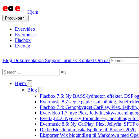
Hjem
Produkter
Evervideo
Evermusic
Flacbox
Evertag
Blog
Dokumentation
Support
Juridisk
Kontakt
Om os
⌘
K
Hjem
Blog
Flacbox 7.6: Ny BASS-lydmotor, effekter, DSP og 
Evermusic 8.7: ægte gapless-afspilning, lydeffekte
Flacbox 7.4: Genopbygget CarPlay, Plex, Jellyfin,
Evervideo 1.7: nye Plex, Jellyfin, sky-streaming og
Evertag 4.2: Nye sky-forbindelser, indstillinger for 
Evermusic 8.6: Ny CarPlay, Plex, Jellyfin, SFTP o
De bedste cloud musikafspillere til iPhone i 2026
Eksporter Wix blogindlæg til Markdown med Op