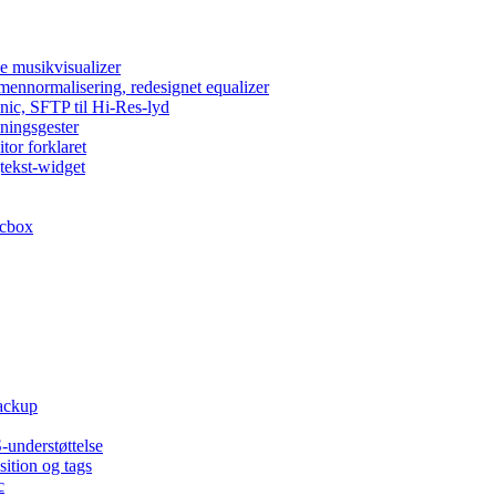
e musikvisualizer
umennormalisering, redesignet equalizer
nic, SFTP til Hi-Res-lyd
lningsgester
tor forklaret
tekst-widget
acbox
backup
-understøttelse
ition og tags
c