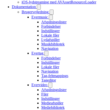
iOS-lydstreaming med AVAssetResourceLoader
Dokumentation
Brugervejledning
Evermusic
Afspilningslister
Forbindelser
Indstillinger
Lokale filer
Lydafspiller
Musikbibliotek
Navigation
Evertag
Forbindelser
Indstillinger
Lokale filer
Navigation
Tag-feltmappings
Tageditor
Evervideo
Afspilningslister
Filer
Indstillinger
Medieafspiller
Mediebibliotek