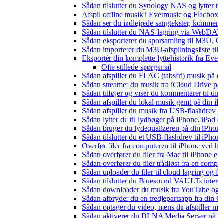
Sådan tilslutter du Synology NAS og lytter t
Afspil offline musik i Evermusic og Flacbox:
Sådan ser du indlejrede sangtekster, kommen
Sådan tilslutter du NAS-lagring via WebDAV 
Sådan eksporterer du sporsamling til M3U
Sådan importerer du M3U-afspilningsliste t
Eksportér din komplette lyttehistorik fra Ev
Ofte stillede spørgsmål
Sådan afspiller du FLAC (tabsfri) musik på 
Sådan streamer du musik fra iCloud Drive p
Sådan tilføjer og viser du kommentarer til
Sådan afspiller du lokal musik gemt på din 
Sådan afspiller du musik fra USB-flashdre
Sådan lytter du til lydbøger på iPhone, iP
Sådan bruger du lydequalizeren på din iPh
Sådan tilslutter du et USB-flashdrev til iPhone
Overfør filer fra computeren til iPhone ved
Sådan overfører du filer fra Mac til iPhone 
Sådan overfører du filer trådløst fra en com
Sådan uploader du filer til cloud-lagring og
Sådan tilslutter du Bluesound VAULTs inter
Sådan downloader du musik fra YouTube og ly
Sådan afbryder du en tredjepartsapp fra din
Sådan optager du video, mens du afspiller 
Sådan aktiverer du DLNA Media Server på W