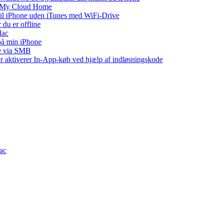
WD My Cloud Home
 til iPhone uden iTunes med WiFi-Drive
 du er offline
Mac
 på min iPhone
ne via SMB
ler aktiverer In-App-køb ved hjælp af indløsningskode
Mac