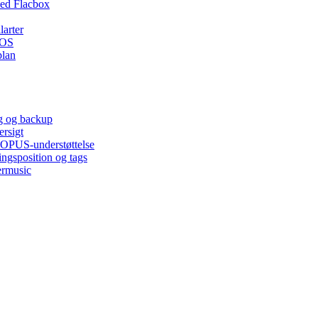
ed Flacbox
larter
iOS
plan
ng og backup
ersigt
, OPUS-understøttelse
ingsposition og tags
ermusic