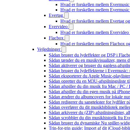
Hvad er forskellen mellem Evermusic
Hvad er forskellen mellem Evermusi
Evertag
Hvad er forskellen mellem Evertag o
Evervideo
Hvad er forskellen mellem Evervide
Flacbox
Hvad er forskellen mellem Flacbox 
Vejledninger
Sådan bruger du lydeffekter og DSP i Flac
Sådan tænder du en musikvisualizer, mens d
Sådan aktiverer og bruger du gapless-afspil
Sådan bruger du lydeffekterne i Evermusic:
Sådan eksporterer du Apple Music-playliste
Sådan opretter du en M3U-afspilningsliste ti
Sådan afspiller du din musik fra Mac / PC
Sådan afspiller du din egen musik på iPhon
Sådan ændrer du albumcovers for lokale numr
Sådan redigerer du sangtekster for lydfiler
Sådan overfører du dit musikbibliotek mellem
Sådan arkiverer du (ZIP) afspilningslister, 
Sådan scrobbler du din musikhistorik fra Eve
Sådan bruger du dynamiske Nu spiller-widg
Trin-for-trin guide: Import af dit iCloud-bib