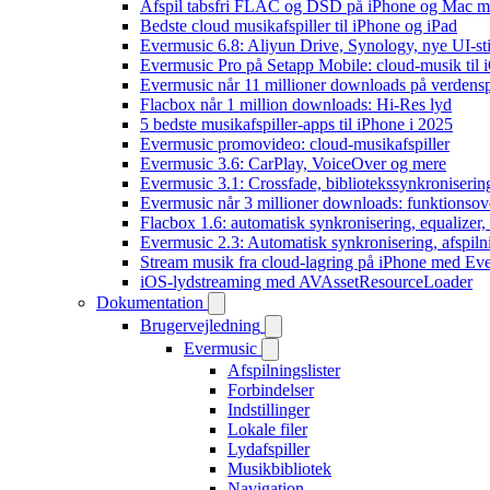
Afspil tabsfri FLAC og DSD på iPhone og Mac m
Bedste cloud musikafspiller til iPhone og iPad
Evermusic 6.8: Aliyun Drive, Synology, nye UI-sti
Evermusic Pro på Setapp Mobile: cloud-musik til 
Evermusic når 11 millioner downloads på verdens
Flacbox når 1 million downloads: Hi-Res lyd
5 bedste musikafspiller-apps til iPhone i 2025
Evermusic promovideo: cloud-musikafspiller
Evermusic 3.6: CarPlay, VoiceOver og mere
Evermusic 3.1: Crossfade, bibliotekssynkroniseri
Evermusic når 3 millioner downloads: funktionsov
Flacbox 1.6: automatisk synkronisering, equalizer
Evermusic 2.3: Automatisk synkronisering, afspiln
Stream musik fra cloud-lagring på iPhone med Ev
iOS-lydstreaming med AVAssetResourceLoader
Dokumentation
Brugervejledning
Evermusic
Afspilningslister
Forbindelser
Indstillinger
Lokale filer
Lydafspiller
Musikbibliotek
Navigation