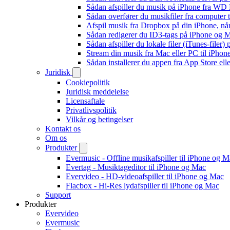
Sådan afspiller du musik på iPhone fra 
Sådan overfører du musikfiler fra computer
Afspil musik fra Dropbox på din iPhone, når
Sådan redigerer du ID3-tags på iPhone og 
Sådan afspiller du lokale filer (iTunes-filer)
Stream din musik fra Mac eller PC til iPho
Sådan installerer du appen fra App Store el
Juridisk
Cookiepolitik
Juridisk meddelelse
Licensaftale
Privatlivspolitik
Vilkår og betingelser
Kontakt os
Om os
Produkter
Evermusic - Offline musikafspiller til iPhone og 
Evertag - Musiktageditor til iPhone og Mac
Evervideo - HD-videoafspiller til iPhone og Mac
Flacbox - Hi-Res lydafspiller til iPhone og Mac
Support
Produkter
Evervideo
Evermusic