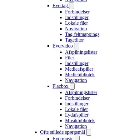
Evertag
Forbindelser
Indstillinger
Lokale filer
Navigation
Tag-feltmappings
Tageditor
Evervideo
Afspilningslister
Filer
Indstillinger
Medieafspiller
Mediebibliotek
Navigation
Flacbox
Afspilningslister
Forbindelser
Indstillinger
Lokale filer
Lydafspiller
Musikbibliotek
Navigation
Ofte stillede spørgsmål
Evermusic