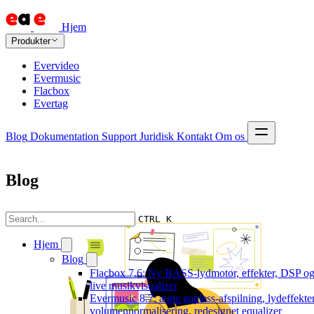
Hjem
Produkter
Evervideo
Evermusic
Flacbox
Evertag
Blog
Dokumentation
Support
Juridisk
Kontakt
Om os
Blog
CTRL K
Hjem
Blog
Flacbox 7.6: Ny BASS-lydmotor, effekter, DSP og
live musikvisualizer
Evermusic 8.7: ægte gapless-afspilning, lydeffekter
volumennormalisering, redesignet equalizer