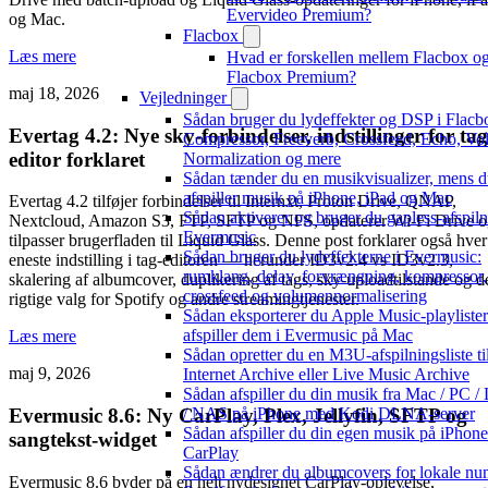
Evervideo Premium?
og Mac.
Flacbox
Læs mere
Hvad er forskellen mellem Flacbox o
Flacbox Premium?
maj 18, 2026
Vejledninger
Sådan bruger du lydeffekter og DSP i Flacb
Evertag 4.2: Nye sky-forbindelser, indstillinger for tag
Compressor, Freeverb, Crossfeed, Echo, V
editor forklaret
Normalization og mere
Sådan tænder du en musikvisualizer, mens 
afspiller musik på iPhone, iPad og Mac
Evertag 4.2 tilføjer forbindelser til Internxt, Proton Drive, QNAP,
Sådan aktiverer og bruger du gapless-afspiln
Nextcloud, Amazon S3, FTP, SFTP og NFS, opdaterer Wi-Fi Drive 
Evermusic
tilpasser brugerfladen til Liquid Glass. Denne post forklarer også hver
Sådan bruger du lydeffekterne i Evermusic:
eneste indstilling i tag-editoren — herunder ID3v2.4 vs ID3v2.3,
rumklang, delay, forvrængning, kompressor,
skalering af albumcover, duplikering af tags, sky-uploadtilstande og d
crossfeed og volumennormalisering
rigtige valg for Spotify og andre streamingtjenester.
Sådan eksporterer du Apple Music-playliste
afspiller dem i Evermusic på Mac
Læs mere
Sådan opretter du en M3U-afspilningsliste ti
maj 9, 2026
Internet Archive eller Live Music Archive
Sådan afspiller du din musik fra Mac / PC /
Evermusic 8.6: Ny CarPlay, Plex, Jellyfin, SFTP og
/ NAS på iPhone med Kodi DLNA-server
Sådan afspiller du din egen musik på iPhon
sangtekst-widget
CarPlay
Sådan ændrer du albumcovers for lokale nu
Evermusic 8.6 byder på en helt nydesignet CarPlay-oplevelse,