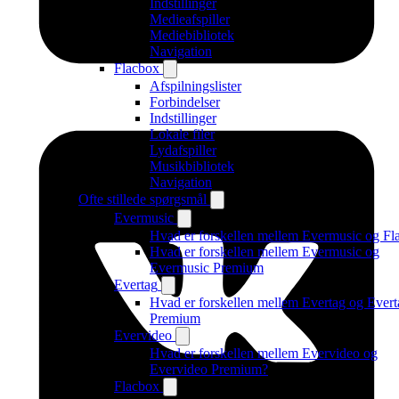
Indstillinger
Medieafspiller
Mediebibliotek
Navigation
Flacbox
Afspilningslister
Forbindelser
Indstillinger
Lokale filer
Lydafspiller
Musikbibliotek
Navigation
Ofte stillede spørgsmål
Evermusic
Hvad er forskellen mellem Evermusic og Fl
Hvad er forskellen mellem Evermusic og
Evermusic Premium
Evertag
Hvad er forskellen mellem Evertag og Evert
Premium
Evervideo
Hvad er forskellen mellem Evervideo og
Evervideo Premium?
Flacbox