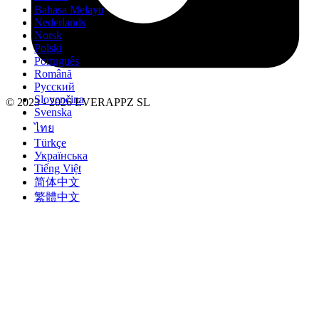
Bahasa Melayu
Nederlands
Norsk
Polski
Português
Română
Русский
Slovenčina
© 2023 - 2026 EVERAPPZ SL
Svenska
ไทย
Türkçe
Українська
Tiếng Việt
简体中文
繁體中文