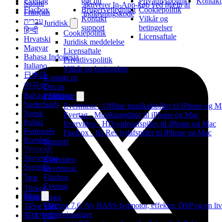
Evertag
gør du
Privatlivspolitik
Kontakt
Suomi
aktiverer In-App-køb ved hjælp af
Flacbox
Brugervejledning
Cookiepolitik
Français
indløsningskode
Kontakt
Vilkår og
עברית
Juridisk
support
betingelser
हिन्दी
Cookiepolitik
Licensaftale
Hrvatski
Juridisk meddelelse
Magyar
Licensaftale
Bahasa Indonesia
Privatlivspolitik
Italiano
Vilkår og betingelser
日本語
Kontakt os
한국어
Om os
Bahasa Melayu
Produkter
Nederlands
Evermusic - Offline musikafspiller til iPhone og 
Norsk
Evertag - Musiktageditor til iPhone og Mac
Polski
Evervideo - HD-videoafspiller til iPhone og Mac
Português
Flacbox - Hi-Res lydafspiller til iPhone og Mac
Română
Support
Русский
Produkter
Slovenčina
Evervideo
Svenska
Evermusic
Flacbox
ไทย
Evertag
Türkçe
Blog
Українська
Flacbox 7.6: Ny BASS-lydmotor, effekter, DSP og en li
Tiếng Việt
musikvisualizer
简体中文