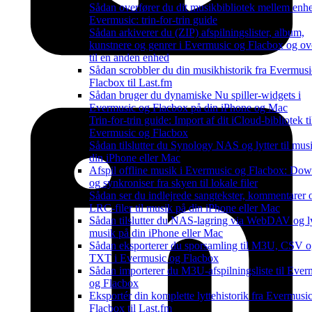
Sådan overfører du dit musikbibliotek mellem enhe
Evermusic: trin-for-trin guide
Sådan arkiverer du (ZIP) afspilningslister, album,
kunstnere og genrer i Evermusic og Flacbox og ov
til en anden enhed
Sådan scrobbler du din musikhistorik fra Evermusic
Flacbox til Last.fm
Sådan bruger du dynamiske Nu spiller-widgets i
Evermusic og Flacbox på din iPhone og Mac
Trin-for-trin guide: Import af dit iCloud-bibliotek ti
Evermusic og Flacbox
Sådan tilslutter du Synology NAS og lytter til mus
din iPhone eller Mac
Afspil offline musik i Evermusic og Flacbox: Do
og synkroniser fra skyen til lokale filer
Sådan ser du indlejrede sangtekster, kommentarer 
LRC-filer til musik på din iPhone eller Mac
Sådan tilslutter du NAS-lagring via WebDAV og lyt
musik på din iPhone eller Mac
Sådan eksporterer du sporsamling til M3U, CSV 
TXT i Evermusic og Flacbox
Sådan importerer du M3U-afspilningsliste til Ever
og Flacbox
Eksportér din komplette lyttehistorik fra Evermusi
Flacbox til Last.fm