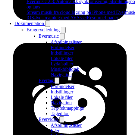
Evermusic 2.3: Automatisk synkronisering, afspilningspo
og tags
Stream musik fra cloud-lagring på iPhone med Evermusi
iOS-lydstreaming med AVAssetResourceLoader
Dokumentation
Brugervejledning
Evermusic
Afspilningslister
Forbindelser
Indstillinger
Lokale filer
Lydafspiller
Musikbibliotek
Navigation
Evertag
Forbindelser
Indstillinger
Lokale filer
Navigation
Tag-feltmappings
Tageditor
Evervideo
Afspilningslister
Filer