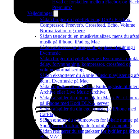
Hvad er forskellen mellem Flacbox og Flac
Premium?
Vejledninger
Sådan bruger du lydeffekter og DSP i Flacbox:
Compressor, Freeverb, Crossfeed, Echo, Volume
Normalization og mere
Sådan tænder du en musikvisualizer, mens du afspi
musik på iPhone, iPad og Mac
Sådan aktiverer og bruger du gapless-afspilning i
Evermusic
Sådan bruger du lydeffekterne i Evermusic: rumkl
delay, forvrængning, kompressor, crossfeed og
volumennormalisering
Sådan eksporterer du Apple Music-playlister og afs
dem i Evermusic på Mac
Sådan opretter du en M3U-afspilningsliste til Inter
Archive eller Live Music Archive
Sådan afspiller du din musik fra Mac / PC / Linux
på iPhone med Kodi DLNA-server
Sådan afspiller du din egen musik på iPhone med
CarPlay
Sådan ændrer du albumcovers for lokale numre på
Spotify: trin-for-trin guide (mobil og computer)
Sådan redigerer du sangtekster for lydfiler på iPho
eller MAC