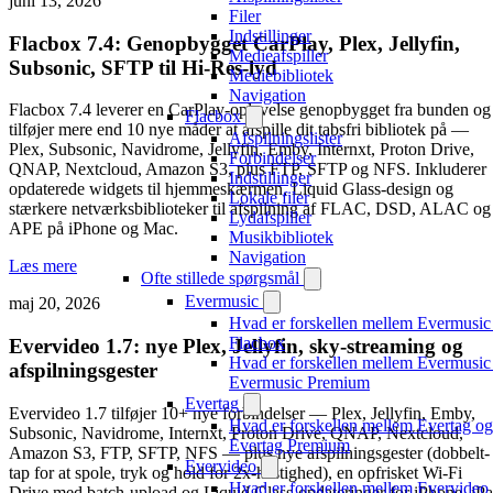
juni 13, 2026
Filer
Indstillinger
Flacbox 7.4: Genopbygget CarPlay, Plex, Jellyfin,
Medieafspiller
Subsonic, SFTP til Hi-Res-lyd
Mediebibliotek
Navigation
Flacbox 7.4 leverer en CarPlay-oplevelse genopbygget fra bunden og
Flacbox
tilføjer mere end 10 nye måder at afspille dit tabsfri bibliotek på —
Afspilningslister
Plex, Subsonic, Navidrome, Jellyfin, Emby, Internxt, Proton Drive,
Forbindelser
QNAP, Nextcloud, Amazon S3, plus FTP, SFTP og NFS. Inkluderer
Indstillinger
opdaterede widgets til hjemmeskærmen, Liquid Glass-design og
Lokale filer
stærkere netværksbiblioteker til afspilning af FLAC, DSD, ALAC og
Lydafspiller
APE på iPhone og Mac.
Musikbibliotek
Navigation
Læs mere
Ofte stillede spørgsmål
Evermusic
maj 20, 2026
Hvad er forskellen mellem Evermusic
Flacbox
Evervideo 1.7: nye Plex, Jellyfin, sky-streaming og
Hvad er forskellen mellem Evermusic
afspilningsgester
Evermusic Premium
Evertag
Evervideo 1.7 tilføjer 10+ nye forbindelser — Plex, Jellyfin, Emby,
Hvad er forskellen mellem Evertag og
Subsonic, Navidrome, Internxt, Proton Drive, QNAP, Nextcloud,
Evertag Premium
Amazon S3, FTP, SFTP, NFS — plus nye afspilningsgester (dobbelt-
Evervideo
tap for at spole, tryk og hold for 2x-hastighed), en opfrisket Wi-Fi
Hvad er forskellen mellem Evervideo
Drive med batch-upload og Liquid Glass-opdateringer for iPhone, iP