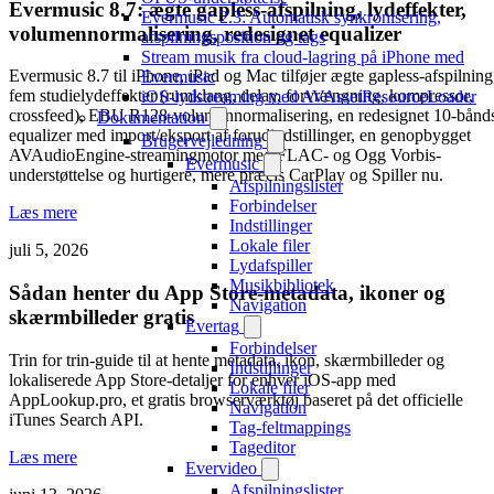
Evermusic 8.7: ægte gapless-afspilning, lydeffekter,
Evermusic 2.3: Automatisk synkronisering,
volumennormalisering, redesignet equalizer
afspilningsposition og tags
Stream musik fra cloud-lagring på iPhone med
Evermusic 8.7 til iPhone, iPad og Mac tilføjer ægte gapless-afspilning
Evermusic
fem studielydeffekter (rumklang, delay, forvrængning, kompressor,
iOS-lydstreaming med AVAssetResourceLoader
crossfeed), EBU R128-volumennormalisering, en redesignet 10-bånd
Dokumentation
equalizer med import/eksport af forudindstillinger, en genopbygget
Brugervejledning
AVAudioEngine-streamingmotor med FLAC- og Ogg Vorbis-
Evermusic
understøttelse og hurtigere, mere præcis CarPlay og Spiller nu.
Afspilningslister
Forbindelser
Læs mere
Indstillinger
Lokale filer
juli 5, 2026
Lydafspiller
Musikbibliotek
Sådan henter du App Store-metadata, ikoner og
Navigation
skærmbilleder gratis
Evertag
Forbindelser
Trin for trin-guide til at hente metadata, ikon, skærmbilleder og
Indstillinger
lokaliserede App Store-detaljer for enhver iOS-app med
Lokale filer
AppLookup.pro, et gratis browserværktøj baseret på det officielle
Navigation
iTunes Search API.
Tag-feltmappings
Tageditor
Læs mere
Evervideo
Afspilningslister