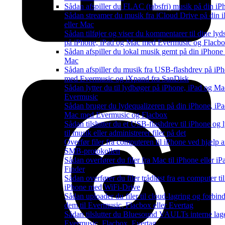
Sådan afspiller du FLAC (tabsfri) musik på din iP
Sådan streamer du musik fra iCloud Drive på din 
eller Mac
Sådan tilføjer og viser du kommentarer til dine lyd
på iPhone, iPad og Mac med Evermusic og Flacb
Sådan afspiller du lokal musik gemt på din iPhone 
Mac
Sådan afspiller du musik fra USB-flashdrev på iP
med Evermusic og iXpand fra SanDisk
Sådan lytter du til lydbøger på iPhone, iPad og M
Evermusic
Sådan bruger du lydequalizeren på din iPhone, iPad
Mac med Evermusic og Flacbox
Sådan tilslutter du et USB-flashdrev til iPhone og l
til musik eller administrerer filer på det
Overfør filer fra computeren til iPhone ved hjælp a
SMB-protokollen
Sådan overfører du filer fra Mac til iPhone eller i
Finder
Sådan overfører du filer trådløst fra en computer til
iPhone med WiFi-Drive
Sådan uploader du filer til cloud-lagring og forbin
dem til Evermusic, Flacbox eller Evertag
Sådan tilslutter du Bluesound VAULTs interne lage
Evermusic, Flacbox, Evertag