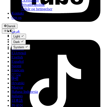
Licensaftale
Privatlivspolitik
Vilkår og betingelser
Kontakt
Om os
Dansk
عربي
Català
Light
Čeština
Dark
Dansk
System
Deutsch
Ελληνικά
English
Español
Suomi
Français
עברית
हिन्दी
Hrvatski
Magyar
Bahasa Indonesia
Italiano
日本語
한국어