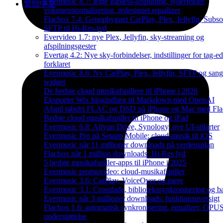
Evermusic 8.7: ægte gapless-afspilning, lydeffekter,
繁體中文
volumennormalisering, redesignet equalizer
Flacbox 7.4: Genopbygget CarPlay, Plex, Jellyfin, Subso
SFTP til Hi-Res-lyd
Evervideo 1.7: nye Plex, Jellyfin, sky-streaming og
afspilningsgester
Evertag 4.2: Nye sky-forbindelser, indstillinger for tag-ed
forklaret
Evermusic 8.6: Ny CarPlay, Plex, Jellyfin, SFTP og sang
widget
De bedste cloud musikafspillere til iPhone i 2026
Eksporter Wix blogindlæg til Markdown med OpenAI
Afspil tabsfri FLAC og DSD på iPhone og Mac med Fl
Bedste cloud musikafspiller til iPhone og iPad
Evermusic 6.8: Aliyun Drive, Synology, nye UI-stilarter
Evermusic Pro på Setapp Mobile: cloud-musik til iOS
Evermusic når 11 millioner downloads på verdensplan
Flacbox når 1 million downloads: Hi-Res lyd
5 bedste musikafspiller-apps til iPhone i 2025
Evermusic promovideo: cloud-musikafspiller
Evermusic 3.6: CarPlay, VoiceOver og mere
Evermusic 3.1: Crossfade, bibliotekssynkronisering og 
Evermusic når 3 millioner downloads: funktionsoversigt
Flacbox 1.6: automatisk synkronisering, equalizer, OPU
understøttelse