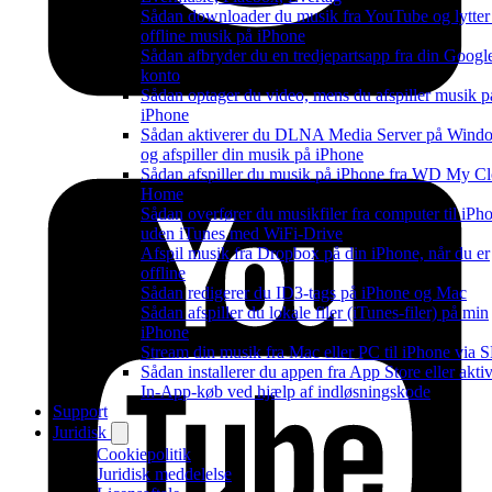
Sådan downloader du musik fra YouTube og lytter 
offline musik på iPhone
Sådan afbryder du en tredjepartsapp fra din Googl
konto
Sådan optager du video, mens du afspiller musik p
iPhone
Sådan aktiverer du DLNA Media Server på Wind
og afspiller din musik på iPhone
Sådan afspiller du musik på iPhone fra WD My C
Home
Sådan overfører du musikfiler fra computer til iPh
uden iTunes med WiFi-Drive
Afspil musik fra Dropbox på din iPhone, når du er
offline
Sådan redigerer du ID3-tags på iPhone og Mac
Sådan afspiller du lokale filer (iTunes-filer) på min
iPhone
Stream din musik fra Mac eller PC til iPhone via
Sådan installerer du appen fra App Store eller akti
In-App-køb ved hjælp af indløsningskode
Support
Juridisk
Cookiepolitik
Juridisk meddelelse