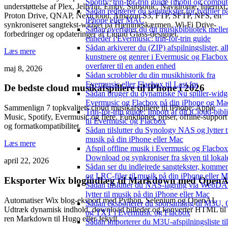
Spotify: trin-for-trin guide (mobil og comput
understøttelse af Plex, Jellyfin, Emby, Subsonic, Navidrome, Internxt,
Sådan redigerer du sangtekster for lydfiler p
Proton Drive, QNAP, Nextcloud, Amazon S3, FTP, SFTP, NFS, en
iPhone eller MAC
synkroniseret sangtekst-widget på Hjemmeskærmen, Wi-Fi Drive-
Sådan overfører du dit musikbibliotek mell
forbedringer og opdateringer af Liquid Glass-designet.
enheder i Evermusic: trin-for-trin guide
Sådan arkiverer du (ZIP) afspilningslister, a
Læs mere
kunstnere og genrer i Evermusic og Flacbox
overfører til en anden enhed
maj 8, 2026
Sådan scrobbler du din musikhistorik fra
Evermusic eller Flacbox til Last.fm
De bedste cloud musikafspillere til iPhone i 2026
Sådan bruger du dynamiske Nu spiller-widge
Evermusic og Flacbox på din iPhone og Ma
Sammenlign 7 topkvalitets cloud musikafspillere til iPhone: Apple
Trin-for-trin guide: Import af dit iCloud-bibl
Music, Spotify, Evermusic og flere. Funktioner, priser, offline-support
til Evermusic og Flacbox
og formatkompatibilitet.
Sådan tilslutter du Synology NAS og lytter t
musik på din iPhone eller Mac
Læs mere
Afspil offline musik i Evermusic og Flacbox
Download og synkroniser fra skyen til lokale
april 22, 2026
Sådan ser du indlejrede sangtekster, kommen
og LRC-filer til musik på din iPhone eller 
Eksporter Wix blogindlæg til Markdown med OpenA
Sådan tilslutter du NAS-lagring via WebD
lytter til musik på din iPhone eller Mac
Automatiser Wix blog-eksport med Python, Selenium og OpenAI.
Sådan eksporterer du sporsamling til M3U,
Udtræk dynamisk indhold, download billeder og konverter HTML til
og TXT i Evermusic og Flacbox
ren Markdown til Hugo eller Jekyll.
Sådan importerer du M3U-afspilningsliste til