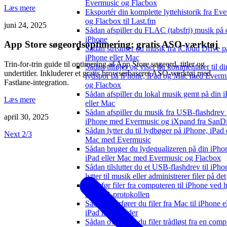
Evermusic og Flacbox
Læs mere
Eksportér din komplette lyttehistorik fra Ev
og Flacbox til Last.fm
juni 24, 2025
Sådan afspiller du FLAC (tabsfri) musik på 
iPhone
App Store søgeordsoptimering: gratis ASO-værktøj
Sådan streamer du musik fra iCloud Drive p
iPhone eller Mac
Trin-for-trin guide til optimering af App Store søgeord, titler og
Sådan tilføjer og viser du kommentarer til di
undertitler. Inkluderer et gratis browserbaseret ASO-værktøj med
lydspor på iPhone, iPad og Mac med Everm
Fastlane-integration.
og Flacbox
Sådan afspiller du lokal musik gemt på din 
Læs mere
eller Mac
Sådan afspiller du musik fra USB-flashdrev
april 30, 2025
iPhone med Evermusic og iXpand fra SanD
Sådan lytter du til lydbøger på iPhone, iPad
Next 2/3
Mac med Evermusic
Sådan bruger du lydequalizeren på din iPho
iPad eller Mac med Evermusic og Flacbox
Sådan tilslutter du et USB-flashdrev til iPho
lytter til musik eller administrerer filer på det
Overfør filer fra computeren til iPhone ved 
af SMB-protokollen
Sådan overfører du filer fra Mac til iPhone el
iPad med Finder
Sådan overfører du filer trådløst fra en compu