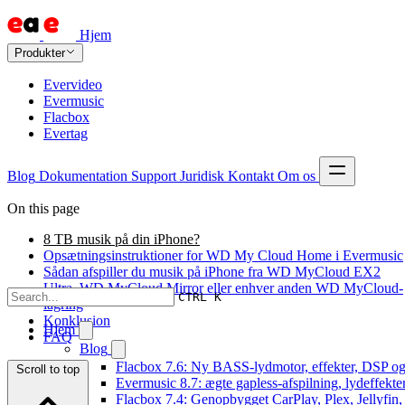
Hjem
Produkter
Evervideo
Evermusic
Flacbox
Evertag
Blog
Dokumentation
Support
Juridisk
Kontakt
Om os
On this page
8 TB musik på din iPhone?
Opsætningsinstruktioner for WD My Cloud Home i Evermusic
Sådan afspiller du musik på iPhone fra WD MyCloud EX2
Ultra, WD MyCloud Mirror eller enhver anden WD MyCloud-
CTRL K
lagring
Konklusion
Hjem
FAQ
Blog
Flacbox 7.6: Ny BASS-lydmotor, effekter, DSP og 
Scroll to top
Evermusic 8.7: ægte gapless-afspilning, lydeffekte
Flacbox 7.4: Genopbygget CarPlay, Plex, Jellyfin,