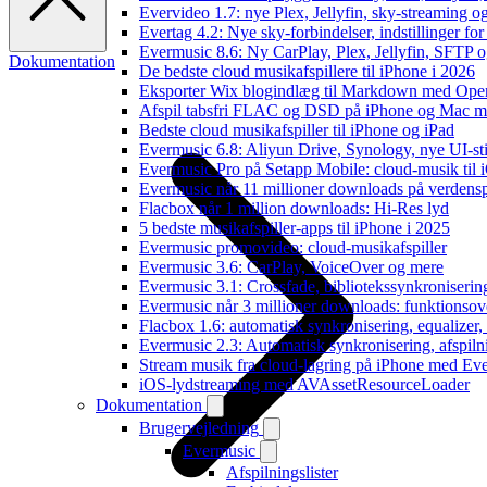
Evervideo 1.7: nye Plex, Jellyfin, sky-streaming og
Evertag 4.2: Nye sky-forbindelser, indstillinger for 
Evermusic 8.6: Ny CarPlay, Plex, Jellyfin, SFTP o
Dokumentation
De bedste cloud musikafspillere til iPhone i 2026
Eksporter Wix blogindlæg til Markdown med Op
Afspil tabsfri FLAC og DSD på iPhone og Mac m
Bedste cloud musikafspiller til iPhone og iPad
Evermusic 6.8: Aliyun Drive, Synology, nye UI-sti
Evermusic Pro på Setapp Mobile: cloud-musik til 
Evermusic når 11 millioner downloads på verdens
Flacbox når 1 million downloads: Hi-Res lyd
5 bedste musikafspiller-apps til iPhone i 2025
Evermusic promovideo: cloud-musikafspiller
Evermusic 3.6: CarPlay, VoiceOver og mere
Evermusic 3.1: Crossfade, bibliotekssynkroniseri
Evermusic når 3 millioner downloads: funktionsov
Flacbox 1.6: automatisk synkronisering, equalizer
Evermusic 2.3: Automatisk synkronisering, afspiln
Stream musik fra cloud-lagring på iPhone med Ev
iOS-lydstreaming med AVAssetResourceLoader
Dokumentation
Brugervejledning
Evermusic
Afspilningslister