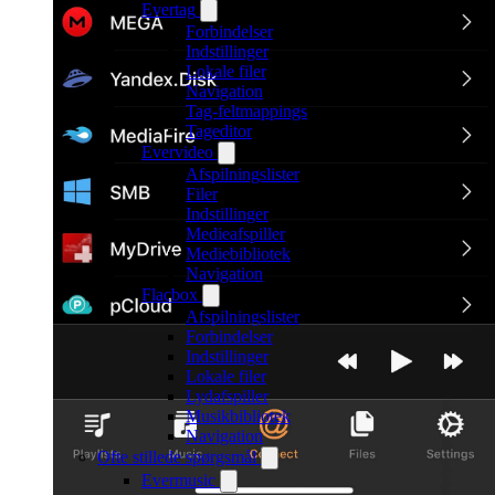
Evertag
Forbindelser
Indstillinger
Lokale filer
Navigation
Tag-feltmappings
Tageditor
Evervideo
Afspilningslister
Filer
Indstillinger
Medieafspiller
Mediebibliotek
Navigation
Flacbox
Afspilningslister
Forbindelser
Indstillinger
Lokale filer
Lydafspiller
Musikbibliotek
Navigation
Ofte stillede spørgsmål
Evermusic