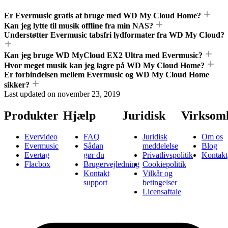
Er Evermusic gratis at bruge med WD My Cloud Home?
Kan jeg lytte til musik offline fra min NAS?
Understøtter Evermusic tabsfri lydformater fra WD My Cloud?
Kan jeg bruge WD MyCloud EX2 Ultra med Evermusic?
Hvor meget musik kan jeg lagre på WD My Cloud Home?
Er forbindelsen mellem Evermusic og WD My Cloud Home
sikker?
Last updated on
november 23, 2019
Produkter
Hjælp
Juridisk
Virksom
Evervideo
FAQ
Juridisk
Om os
Evermusic
Sådan
meddelelse
Blog
Evertag
gør du
Privatlivspolitik
Kontakt
Flacbox
Brugervejledning
Cookiepolitik
Kontakt
Vilkår og
support
betingelser
Licensaftale