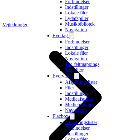
Forbindelser
Indstillinger
Lokale filer
Lydafspiller
Musikbibliotek
Vejledninger
Navigation
Evertag
Forbindelser
Indstillinger
Lokale filer
Navigation
Tag-feltmappings
Tageditor
Evervideo
Afspilningslister
Filer
Indstillinger
Medieafspiller
Mediebibliotek
Navigation
Flacbox
Afspilningslister
Forbindelser
Indstillinger
Lokale filer