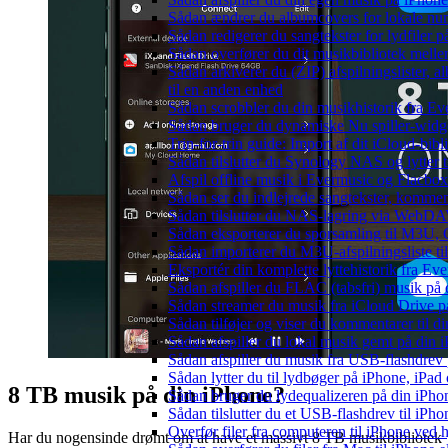
Sådan ændrer du albumcovers for lokale numr
Sådan redigerer du sangtekster for lydfiler
Sådan overfører du dit musikbibliotek mellem
Sådan arkiverer du (ZIP) afspilningslister, 
til en anden enhed
Sådan scrobbler du din musikhistorik fra Eve
Sådan bruger du dynamiske Nu spiller-widg
Trin-for-trin guide: Import af dit iCloud-bib
Sådan tilslutter du Synology NAS og lytter t
Afspil offline musik i Evermusic og Flacbox:
Sådan ser du indlejrede sangtekster, kommen
Sådan tilslutter du NAS-lagring via WebDAV 
Sådan eksporterer du sporsamling til M3U
Sådan importerer du M3U-afspilningsliste t
Eksportér din komplette lyttehistorik fra Ev
Sådan afspiller du FLAC (tabsfri) musik på 
Sådan streamer du musik fra iCloud Drive p
Sådan tilføjer og viser du kommentarer til
Sådan afspiller du lokal musik gemt på din 
Sådan afspiller du musik fra USB-flashdre
Sådan lytter du til lydbøger på iPhone, iP
8 TB musik på din iPhone?
Sådan bruger du lydequalizeren på din iPh
Sådan tilslutter du et USB-flashdrev til iPhone
Overfør filer fra computeren til iPhone ved
Har du nogensinde drømt om at have et massivt 8 TB musikbibliotek