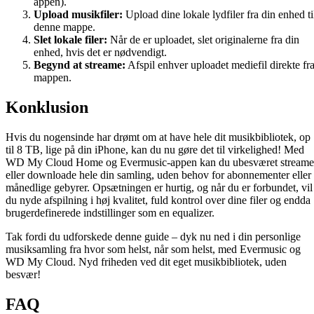
appen).
Upload musikfiler:
Upload dine lokale lydfiler fra din enhed ti
denne mappe.
Slet lokale filer:
Når de er uploadet, slet originalerne fra din
enhed, hvis det er nødvendigt.
Begynd at streame:
Afspil enhver uploadet mediefil direkte fr
mappen.
Konklusion
Hvis du nogensinde har drømt om at have hele dit musikbibliotek, op
til 8 TB, lige på din iPhone, kan du nu gøre det til virkelighed! Med
WD My Cloud Home og Evermusic-appen kan du ubesværet streame
eller downloade hele din samling, uden behov for abonnementer eller
månedlige gebyrer. Opsætningen er hurtig, og når du er forbundet, vil
du nyde afspilning i høj kvalitet, fuld kontrol over dine filer og endda
brugerdefinerede indstillinger som en equalizer.
Tak fordi du udforskede denne guide – dyk nu ned i din personlige
musiksamling fra hvor som helst, når som helst, med Evermusic og
WD My Cloud. Nyd friheden ved dit eget musikbibliotek, uden
besvær!
FAQ