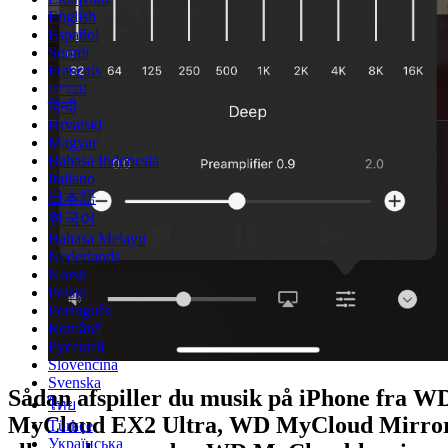
English
Español
Suomi
Français
עברית
हिन्दी
Hrvatski
Magyar
Bahasa Indonesia
Italiano
日本語
한국어
Bahasa Melayu
Nederlands
Norsk
Polski
Português
Română
Русский
Slovenčina
Svenska
Sådan afspiller du musik på iPhone fra W
ไทย
MyCloud EX2 Ultra, WD MyCloud Mirro
Türkçe
Українська