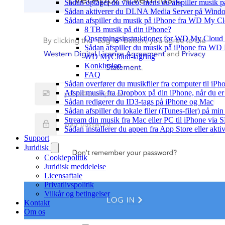
Sådan optager du video, mens du afspiller musik 
Sådan aktiverer du DLNA Media Server på Window
Sådan afspiller du musik på iPhone fra WD My 
8 TB musik på din iPhone?
Opsætningsinstruktioner for WD My Cloud
Sådan afspiller du musik på iPhone fra W
WD MyCloud-lagring
Konklusion
FAQ
Sådan overfører du musikfiler fra computer til i
Afspil musik fra Dropbox på din iPhone, når du er 
Sådan redigerer du ID3-tags på iPhone og Mac
Sådan afspiller du lokale filer (iTunes-filer) på mi
Stream din musik fra Mac eller PC til iPhone via
Sådan installerer du appen fra App Store eller akt
Support
Juridisk
Cookiepolitik
Juridisk meddelelse
Licensaftale
Privatlivspolitik
Vilkår og betingelser
Kontakt
Om os