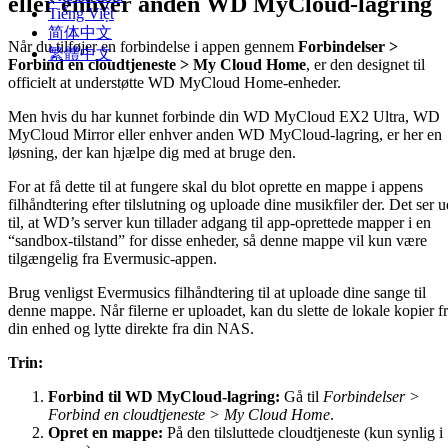
eller enhver anden WD MyCloud-lagring
Tiếng Việt
简体中文
Når du tilføjer en forbindelse i appen gennem
Forbindelser >
繁體中文
Forbind en cloudtjeneste > My Cloud Home
, er den designet til
officielt at understøtte WD MyCloud Home-enheder.
Men hvis du har kunnet forbinde din WD MyCloud EX2 Ultra, WD
MyCloud Mirror eller enhver anden WD MyCloud-lagring, er her en
løsning, der kan hjælpe dig med at bruge den.
For at få dette til at fungere skal du blot oprette en mappe i appens
filhåndtering efter tilslutning og uploade dine musikfiler der. Det ser u
til, at WD’s server kun tillader adgang til app-oprettede mapper i en
“sandbox-tilstand” for disse enheder, så denne mappe vil kun være
tilgængelig fra Evermusic-appen.
Brug venligst Evermusics filhåndtering til at uploade dine sange til
denne mappe. Når filerne er uploadet, kan du slette de lokale kopier f
din enhed og lytte direkte fra din NAS.
Trin:
Forbind til WD MyCloud-lagring:
Gå til
Forbindelser >
Forbind en cloudtjeneste > My Cloud Home
.
Opret en mappe:
På den tilsluttede cloudtjeneste (kun synlig i