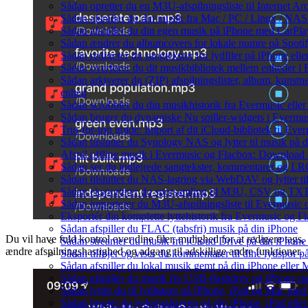
Sådan opretter du en M3U-afspilningsliste til Internet Ar
Sådan afspiller du din musik fra Mac / PC / Linux / 
Sådan afspiller du din egen musik på iPhone med CarPla
Sådan ændrer du albumcovers for lokale numre på Spotify
Sådan redigerer du sangtekster for lydfiler på iPhone el
Sådan overfører du dit musikbibliotek mellem enheder i E
Sådan arkiverer du (ZIP) afspilningslister, album, kunstn
enhed
Sådan scrobbler du din musikhistorik fra Evermusic eller 
Sådan bruger du dynamiske Nu spiller-widgets i Evermu
Trin-for-trin guide: Import af dit iCloud-bibliotek til Ev
Sådan tilslutter du Synology NAS og lytter til musik på 
Afspil offline musik i Evermusic og Flacbox: Download og
Sådan ser du indlejrede sangtekster, kommentarer og LRC-
Sådan tilslutter du NAS-lagring via WebDAV og lytter ti
Sådan eksporterer du sporsamling til M3U, CSV og TXT
Sådan importerer du M3U-afspilningsliste til Evermusic
Eksportér din komplette lyttehistorik fra Evermusic og Fl
Sådan afspiller du FLAC (tabsfri) musik på din iPhone
Du vil have fuld kontrol over dine filer, mulighed for at redigere tags,
Sådan streamer du musik fra iCloud Drive på din iPhone
ændre afspilningshastighed og adgang til adskillige andre funktioner.
Sådan tilføjer og viser du kommentarer til dine lydspo
Sådan afspiller du lokal musik gemt på din iPhone eller 
Sådan afspiller du musik fra USB-flashdrev på iPhone 
Sådan lytter du til lydbøger på iPhone, iPad og Mac me
Sådan bruger du lydequalizeren på din iPhone, iPad el