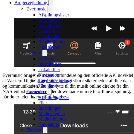
Brugervejledning
Evermusic
Afspilningslister
Forbindelser
Indstillinger
Lokale filer
Lydafspiller
Musikbibliotek
Navigation
Evertag
Forbindelser
Indstillinger
Lokale filer
Navigation
Evermusic bruger en sikker forbindelse og den officielle API udviklet
Tag-feltmappings
af Western Digital-ingeniører, hvilket sikrer sikkerheden af dine data
Tageditor
og kommunikation. Du kan lytte til din musik online direkte fra din
NAS-enhed derhjemme eller downloade numre til offline afspilning,
Evervideo
når du er uden internetforbindelse.
Afspilningslister
Filer
Indstillinger
Medieafspiller
Mediebibliotek
Navigation
Flacbox