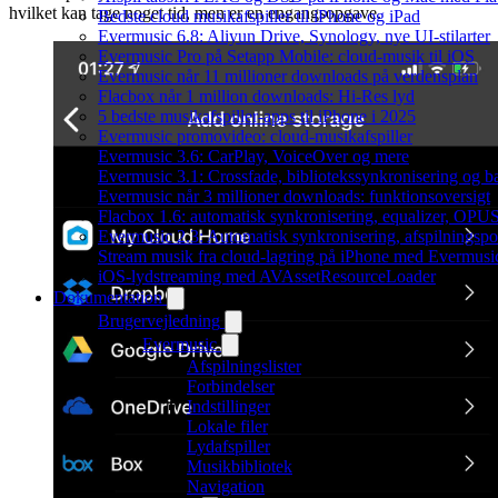
hvilket kan tage noget tid, men er en engangsopgave.
Bedste cloud musikafspiller til iPhone og iPad
Evermusic 6.8: Aliyun Drive, Synology, nye UI-stilarter
Evermusic Pro på Setapp Mobile: cloud-musik til iOS
Evermusic når 11 millioner downloads på verdensplan
Flacbox når 1 million downloads: Hi-Res lyd
5 bedste musikafspiller-apps til iPhone i 2025
Evermusic promovideo: cloud-musikafspiller
Evermusic 3.6: CarPlay, VoiceOver og mere
Evermusic 3.1: Crossfade, bibliotekssynkronisering og 
Evermusic når 3 millioner downloads: funktionsoversigt
Flacbox 1.6: automatisk synkronisering, equalizer, OPUS
Evermusic 2.3: Automatisk synkronisering, afspilningspos
Stream musik fra cloud-lagring på iPhone med Evermusi
iOS-lydstreaming med AVAssetResourceLoader
Dokumentation
Brugervejledning
Evermusic
Afspilningslister
Forbindelser
Indstillinger
Lokale filer
Lydafspiller
Musikbibliotek
Navigation