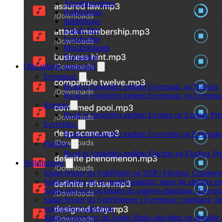
Afspilningslister
Forbindelser
Indstillinger
Lokale filer
Lydafspiller
Musikbibliotek
Navigation
Ofte stillede spørgsmål
Evermusic
Hvad er forskellen mellem Evermusic og Flacbox
Hvad er forskellen mellem Evermusic og Evermu
Evertag
Hvad er forskellen mellem Evertag og Evertag Pr
Evervideo
Hvad er forskellen mellem Evervideo og Evervid
Flacbox
Hvad er forskellen mellem Flacbox og Flacbox P
Vejledninger
Sådan bruger du lydeffekter og DSP i Flacbox: Compres
Sådan tænder du en musikvisualizer, mens du afspiller 
Sådan aktiverer og bruger du gapless-afspilning i Evermu
Sådan bruger du lydeffekterne i Evermusic: rumklang, de
volumennormalisering
Sådan eksporterer du Apple Music-playlister og afspille