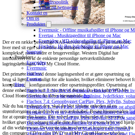
Privatlivspolitik
Vilkår og betingelser
Kontakt os
Om os
Produkter
Evermusic - Offline musikafspiller til iPhone og 
Evertag - Musiktageditor til iPhone og Mac
Evervideo - HD-videoafspiller til iPhone og Mac
Der er en række personlige NAS-servere tilgængelige på markedet,
Flacbox - Hi-Res lydafspiller til iPhone og Mac
hver med sit eget sæt fordele og ulemper. Nogle kan være mere
Support
komplekse, mens andre er brugervenlige. Western Digital har
Produkter
introduceret en af de enkleste personlige netværkstilsluttede
Evervideo
lagringsløsninger, WD My Cloud Home.
Evermusic
Flacbox
Det primære mål med denne lagringsenhed er at gøre opsætning og
Evertag
brug så ligetil som muligt for alle kunder, hvilket eliminerer behovet f
Blog
komplicerede konfigurationer eller opsætningsprofiler. Opsætning af
denne enhed tager kun 3 minutter af din tid. Du kan købe WD My
Flacbox 7.6: Ny BASS-lydmotor, effekter, DSP og en liv
Cloud Home direkte fra deres hjemmeside
her
.
Evermusic 8.7: ægte gapless-afspilning, lydeffekter, vol
Flacbox 7.4: Genopbygget CarPlay, Plex, Jellyfin, Subso
Når du har modtaget den, skal du blot tilslutte enheden til en
Evervideo 1.7: nye Plex, Jellyfin, sky-streaming og afspi
strømforsyning og forbinde et netværkskabel. Besøg hjemmesiden
lin
Evertag 4.2: Nye sky-forbindelser, indstillinger for tag-edi
for at oprette din konto. Din enhed er nu forbundet til internettet,
Evermusic 8.6: Ny CarPlay, Plex, Jellyfin, SFTP og sang
hvilket giver dig adgang til alle dine filer fra hvor som helst ved hjælp
De bedste cloud musikafspillere til iPhone i 2026
af din webbrowser. Det næste trin involverer at kopiere din musik fra
Eksporter Wix blogindlæg til Markdown med OpenAI
din computer, CD’er eller DVD’er til My Cloud Home-enheden,
Afspil tabsfri FLAC og DSD på iPhone og Mac med Fl