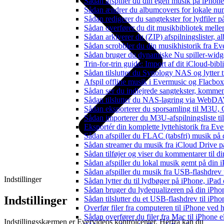
Sådan afspiller du din egen musik på iPhon
Sådan ændrer du albumcovers for lokale numr
Sådan redigerer du sangtekster for lydfiler
Sådan overfører du dit musikbibliotek mellem
Sådan arkiverer du (ZIP) afspilningslister, 
Sådan scrobbler du din musikhistorik fra Eve
Sådan bruger du dynamiske Nu spiller-widg
Trin-for-trin guide: Import af dit iCloud-bib
Sådan tilslutter du Synology NAS og lytter t
Afspil offline musik i Evermusic og Flacbox:
Sådan ser du indlejrede sangtekster, kommen
Sådan tilslutter du NAS-lagring via WebDAV 
Sådan eksporterer du sporsamling til M3U
Sådan importerer du M3U-afspilningsliste t
Eksportér din komplette lyttehistorik fra Ev
Sådan afspiller du FLAC (tabsfri) musik på 
Sådan streamer du musik fra iCloud Drive p
Sådan tilføjer og viser du kommentarer til
Sådan afspiller du lokal musik gemt på din 
Sådan afspiller du musik fra USB-flashdre
Indstillinger
Sådan lytter du til lydbøger på iPhone, iP
Sådan bruger du lydequalizeren på din iPh
Indstillinger
Sådan tilslutter du et USB-flashdrev til iPhone
Overfør filer fra computeren til iPhone ved
Sådan overfører du filer fra Mac til iPhone 
Indstillingsskærmen er Evervideos kontrolcenter. Herfra kan du