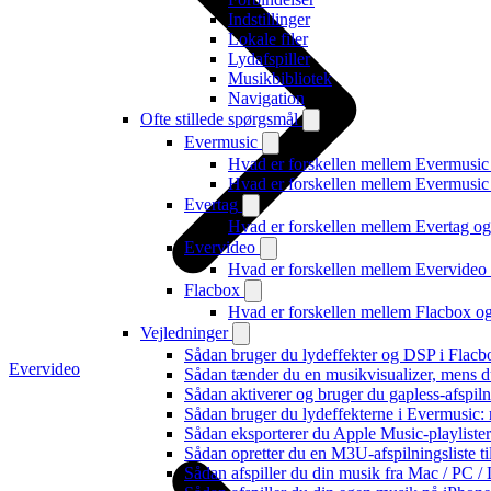
Indstillinger
Lokale filer
Lydafspiller
Musikbibliotek
Navigation
Ofte stillede spørgsmål
Evermusic
Hvad er forskellen mellem Evermusic
Hvad er forskellen mellem Evermusi
Evertag
Hvad er forskellen mellem Evertag o
Evervideo
Hvad er forskellen mellem Evervide
Flacbox
Hvad er forskellen mellem Flacbox 
Vejledninger
Sådan bruger du lydeffekter og DSP i Flac
Evervideo
Sådan tænder du en musikvisualizer, mens d
Sådan aktiverer og bruger du gapless-afspil
Sådan bruger du lydeffekterne i Evermusic:
Sådan eksporterer du Apple Music-playliste
Sådan opretter du en M3U-afspilningsliste ti
Sådan afspiller du din musik fra Mac / PC