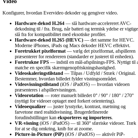
Video
Konfigurer, hvordan Evervideo dekoder og gengiver video.
Hardware-dekod H.264
— slå hardware-accelereret AVC-
dekodning til / fra. Brug, når batteri og termisk ydelse er vigtige
slå fra for kompatibilitet med eksotiske profiler.
Hardware-dekod H.265 (HEVC)
— det samme for HEVC.
Moderne iPhones, iPads og Macs dekoder HEVC effektivt.
Foretrukket pixelformat
— vælg det pixelformat, afspilleren
præsenterer for rendereren (standarder er justeret til enheden).
Foretrukne FPS
— indstil en mål-afspilnings-FPS. Nyttigt til 
matche en specifik skærmgenopfriskningshastighed.
Videoskaleringstilstand
— Tilpas / Udfyld / Stræk / Original.
Bestemmer, hvordan billedet fylder visningsområdet.
Videovisningstilstand
(iOS / iPadOS) — hvordan videoen
præsenteres i afspillervisningen.
Videorotation
— roter manuelt billedet 0° / 90° / 180° / 270°
(nyttigt for videoer optaget med forkert orientering).
Videoequalizer
— juster lysstyrke, kontrast, mætning og
farvetone med realtidsvisning. Brugerdefinerede
forudindstillinger kan
eksporteres og importeres
.
VR-visning
(iOS / iPadOS) — til 360° sfæriske videoer. Træk
for at se dig omkring, knib for at zoome.
Picture-in-Picture (PiP)
(iOS / iPadOS) — aktivér PiP-