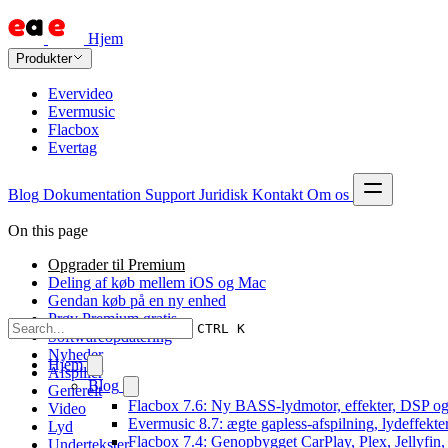
Hjem
Produkter
Evervideo
Evermusic
Flacbox
Evertag
Blog
Dokumentation
Support
Juridisk
Kontakt
Om os
On this page
Opgrader til Premium
Deling af køb mellem iOS og Mac
Gendan køb på en ny enhed
Prøv Premium gratis
CTRL K
Softwareopdatering
Nyheder
Hjem
Afspiller
Blog
Generelt
Flacbox 7.6: Ny BASS-lydmotor, effekter, DSP og 
Video
Evermusic 8.7: ægte gapless-afspilning, lydeffekte
Lyd
Flacbox 7.4: Genopbygget CarPlay, Plex, Jellyfin,
Undertekster