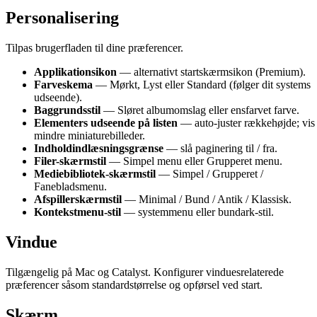
Personalisering
Tilpas brugerfladen til dine præferencer.
Applikationsikon
— alternativt startskærmsikon (Premium).
Farveskema
— Mørkt, Lyst eller Standard (følger dit systems
udseende).
Baggrundsstil
— Sløret albumomslag eller ensfarvet farve.
Elementers udseende på listen
— auto-juster rækkehøjde; vis
mindre miniaturebilleder.
Indholdindlæsningsgrænse
— slå paginering til / fra.
Filer-skærmstil
— Simpel menu eller Grupperet menu.
Mediebibliotek-skærmstil
— Simpel / Grupperet /
Fanebladsmenu.
Afspillerskærmstil
— Minimal / Bund / Antik / Klassisk.
Kontekstmenu-stil
— systemmenu eller bundark-stil.
Vindue
Tilgængelig på Mac og Catalyst. Konfigurer vinduesrelaterede
præferencer såsom standardstørrelse og opførsel ved start.
Skærm