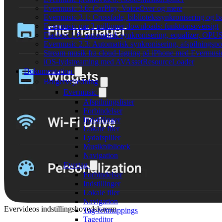
Evermusic 3.6: CarPlay, VoiceOver og mere
Evermusic 3.1: Crossfade, bibliotekssynkronisering og 
Evermusic når 3 millioner downloads: funktionsoversigt
Flacbox 1.6: automatisk synkronisering, equalizer, OPUS
Evermusic 2.3: Automatisk synkronisering, afspilningspos
Stream musik fra cloud-lagring på iPhone med Evermusi
iOS-lydstreaming med AVAssetResourceLoader
Dokumentation
Brugervejledning
Evermusic
Afspilningslister
Forbindelser
Indstillinger
Lokale filer
Lydafspiller
Musikbibliotek
Navigation
Evertag
Forbindelser
Indstillinger
Lokale filer
Navigation
Evervideos indstillingshovedskaerm
Tag-feltmappings
Tageditor