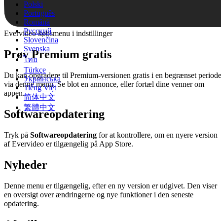
Polski
Português
Română
Русский
Evervideo købsmenu i indstillinger
Slovenčina
Svenska
Prøv Premium gratis
ไทย
Türkçe
Du kan opgradere til Premium-versionen gratis i en begrænset period
Українська
via denne menu. Se blot en annonce, eller fortæl dine venner om
Tiếng Việt
appen.
简体中文
繁體中文
Softwareopdatering
Tryk på
Softwareopdatering
for at kontrollere, om en nyere version
af Evervideo er tilgængelig på App Store.
Nyheder
Denne menu er tilgængelig, efter en ny version er udgivet. Den viser
en oversigt over ændringerne og nye funktioner i den seneste
opdatering.