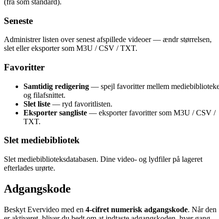
(fra som standard).
Seneste
Administrer listen over senest afspillede videoer — ændr størrelsen,
slet eller eksporter som M3U / CSV / TXT.
Favoritter
Samtidig redigering
— spejl favoritter mellem mediebiblioteke
og filafsnittet.
Slet liste
— ryd favoritlisten.
Eksporter sangliste
— eksporter favoritter som M3U / CSV /
TXT.
Slet mediebibliotek
Slet mediebiblioteksdatabasen. Dine video- og lydfiler på lageret
efterlades urørte.
Adgangskode
Beskyt Evervideo med en
4-cifret numerisk adgangskode
. Når den
er aktiveret, bliver du bedt om at indtaste adgangskoden, hver gang