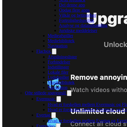
Del denne app
Opdag flere apps
Vilkår og betingelser
Fortrolighedspolitik
Analyse og dataindsamling
Juridiske meddelelser
Medieafspiller
Mediebibliotek
Navigation
Flacbox
Afspilningslister
Forbindelser
Indstillinger
Lokale filer
Lydafspiller
Musikbibliotek
Navigation
Ofte stillede spørgsmål
Evermusic
Hvad er forskellen mellem Evermusic og Fl
Hvad er forskellen mellem Evermusic og E
Evertag
Hvad er forskellen mellem Evertag og Ever
Evervideo