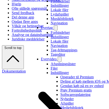
Forbindelser
Hjælp
Indstillinger
Ofte stillede spørgsmål
Lokale filer
Send feedback
Lydafspiller
Del denne app
Musikbibliotek
Opdag flere apps
Navigation
Vilkår og betingelser
Evertag
Fortrolighedspolitik
Forbindelser
Analyse og dataindsamling
Indstillinger
Juridiske meddelelser
Lokale filer
Navigation
Scroll to top
Tag-feltmappings
Tageditor
Evervideo
Afspilningslister
Filer
Dokumentation
Indstillinger
Opgrader til Premium
Deling af køb mellem iOS og 
Gendan køb på en ny enhed
Prøv Premium gratis
Softwareopdatering
Nyheder
Afspiller
Mediebibliotek