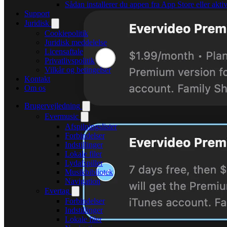
Sådan installerer du appen fra App Store eller akt
Support
Juridisk
Cookiepolitik
Juridisk meddelelse
Licensaftale
Privatlivspolitik
Vilkår og betingelser
Kontakt
Om os
Brugervejledning
Evermusic
Afspilningslister
Forbindelser
Indstillinger
Lokale filer
Lydafspiller
Musikbibliotek
Navigation
Evertag
Forbindelser
Indstillinger
Lokale filer