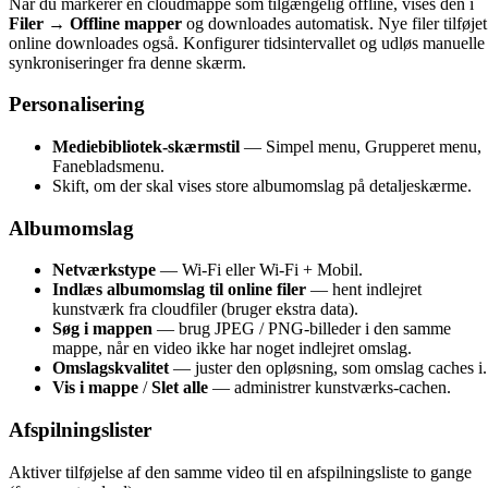
Når du markerer en cloudmappe som tilgængelig offline, vises den i
Filer → Offline mapper
og downloades automatisk. Nye filer tilføjet
online downloades også. Konfigurer tidsintervallet og udløs manuelle
synkroniseringer fra denne skærm.
Personalisering
Mediebibliotek-skærmstil
— Simpel menu, Grupperet menu,
Fanebladsmenu.
Skift, om der skal vises store albumomslag på detaljeskærme.
Albumomslag
Netværkstype
— Wi-Fi eller Wi-Fi + Mobil.
Indlæs albumomslag til online filer
— hent indlejret
kunstværk fra cloudfiler (bruger ekstra data).
Søg i mappen
— brug JPEG / PNG-billeder i den samme
mappe, når en video ikke har noget indlejret omslag.
Omslagskvalitet
— juster den opløsning, som omslag caches i.
Vis i mappe
/
Slet alle
— administrer kunstværks-cachen.
Afspilningslister
Aktiver tilføjelse af den samme video til en afspilningsliste to gange