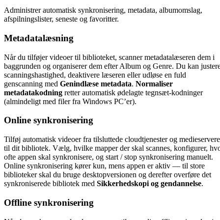
Administrer automatisk synkronisering, metadata, albumomslag,
afspilningslister, seneste og favoritter.
Metadatalæsning
Når du tilføjer videoer til biblioteket, scanner metadatalæseren dem i
baggrunden og organiserer dem efter Album og Genre. Du kan juster
scanningshastighed, deaktivere læseren eller udløse en fuld
genscanning med
Genindlæse metadata
.
Normaliser
metadatakodning
retter automatisk ødelagte tegnsæt-kodninger
(almindeligt med filer fra Windows PC’er).
Online synkronisering
Tilføj automatisk videoer fra tilsluttede cloudtjenester og medieservere
til dit bibliotek. Vælg, hvilke mapper der skal scannes, konfigurer, hv
ofte appen skal synkronisere, og start / stop synkronisering manuelt.
Online synkronisering kører kun, mens appen er aktiv — til store
biblioteker skal du bruge desktopversionen og derefter overføre det
synkroniserede bibliotek med
Sikkerhedskopi og gendannelse
.
Offline synkronisering