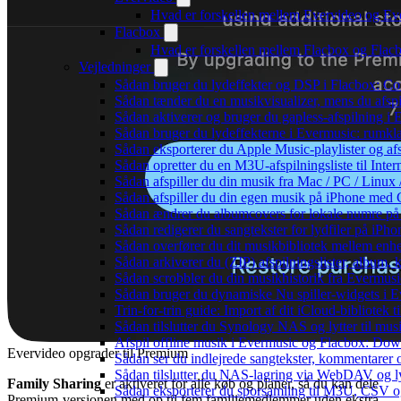
Hvad er forskellen mellem Evervideo og E
Flacbox
Hvad er forskellen mellem Flacbox og Fla
Vejledninger
Sådan bruger du lydeffekter og DSP i Flacbox: C
Sådan tænder du en musikvisualizer, mens du afsp
Sådan aktiverer og bruger du gapless-afspilning i
Sådan bruger du lydeffekterne i Evermusic: rumkl
Sådan eksporterer du Apple Music-playlister og af
Sådan opretter du en M3U-afspilningsliste til Inte
Sådan afspiller du din musik fra Mac / PC / Li
Sådan afspiller du din egen musik på iPhone med 
Sådan ændrer du albumcovers for lokale numre på S
Sådan redigerer du sangtekster for lydfiler på iPh
Sådan overfører du dit musikbibliotek mellem enhed
Sådan arkiverer du (ZIP) afspilningslister, album,
Sådan scrobbler du din musikhistorik fra Evermusic
Sådan bruger du dynamiske Nu spiller-widgets i 
Trin-for-trin guide: Import af dit iCloud-bibliotek
Sådan tilslutter du Synology NAS og lytter til mus
Afspil offline musik i Evermusic og Flacbox: Downl
Evervideo opgrader til Premium
Sådan ser du indlejrede sangtekster, kommentarer 
Sådan tilslutter du NAS-lagring via WebDAV og lyt
Family Sharing
er aktiveret for alle køb og planer, så du kan dele
Sådan eksporterer du sporsamling til M3U, CSV 
Premium-versionen med op til fem familiemedlemmer uden ekstra