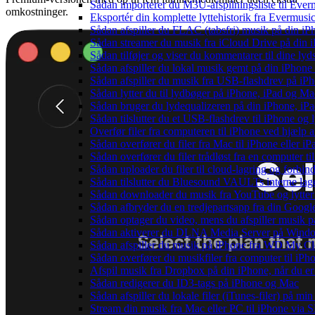
Sådan importerer du M3U-afspilningsliste til Eve
omkostninger.
Eksportér din komplette lyttehistorik fra Evermusic
Sådan afspiller du FLAC (tabsfri) musik på din iP
Sådan streamer du musik fra iCloud Drive på din 
Sådan tilføjer og viser du kommentarer til dine 
Sådan afspiller du lokal musik gemt på din iPhone
Sådan afspiller du musik fra USB-flashdrev på i
Sådan lytter du til lydbøger på iPhone, iPad og 
Sådan bruger du lydequalizeren på din iPhone, i
Sådan tilslutter du et USB-flashdrev til iPhone og ly
Overfør filer fra computeren til iPhone ved hjælp
Sådan overfører du filer fra Mac til iPhone eller i
Sådan overfører du filer trådløst fra en computer 
Sådan uploader du filer til cloud-lagring og forbin
Sådan tilslutter du Bluesound VAULTs interne lag
Sådan downloader du musik fra YouTube og lytter t
Sådan afbryder du en tredjepartsapp fra din Googl
Sådan optager du video, mens du afspiller musik 
Sådan aktiverer du DLNA Media Server på Window
Sådan afspiller du musik på iPhone fra WD My 
Sådan overfører du musikfiler fra computer til i
Afspil musik fra Dropbox på din iPhone, når du er 
Sådan redigerer du ID3-tags på iPhone og Mac
Sådan afspiller du lokale filer (iTunes-filer) på mi
Stream din musik fra Mac eller PC til iPhone via