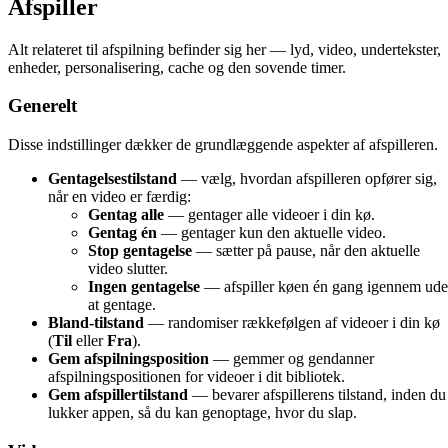
Afspiller
Alt relateret til afspilning befinder sig her — lyd, video, undertekster,
enheder, personalisering, cache og den sovende timer.
Generelt
Disse indstillinger dækker de grundlæggende aspekter af afspilleren.
Gentagelsestilstand
— vælg, hvordan afspilleren opfører sig,
når en video er færdig:
Gentag alle
— gentager alle videoer i din kø.
Gentag én
— gentager kun den aktuelle video.
Stop gentagelse
— sætter på pause, når den aktuelle
video slutter.
Ingen gentagelse
— afspiller køen én gang igennem ud
at gentage.
Bland-tilstand
— randomiser rækkefølgen af videoer i din kø
(
Til
eller
Fra
).
Gem afspilningsposition
— gemmer og gendanner
afspilningspositionen for videoer i dit bibliotek.
Gem afspillertilstand
— bevarer afspillerens tilstand, inden du
lukker appen, så du kan genoptage, hvor du slap.