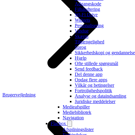
Adgangskode
Filhåndtering
Wi-Fi Drive
Widgets
Personalisering
Vindue
Skærm
Tilgængelighed
Sprog
Sikkerhedskopi og gendannelse
Hjælp
Ofte stillede spørgsmål
Send feedback
Del denne app
Opdag flere apps
Vilkår og betingelser
Fortrolighedspolitik
Brugervejledning
Analyse og dataindsamling
Juridiske meddelelser
Medieafspiller
Mediebibliotek
Navigation
Flacbox
Afspilningslister
Forbindelser