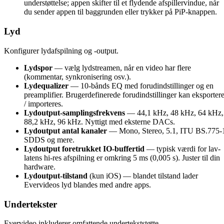
understøttelse; appen skifter til et flydende afspillervindue, når
du sender appen til baggrunden eller trykker på PiP-knappen.
Lyd
Konfigurer lydafspilning og -output.
Lydspor
— vælg lydstreamen, når en video har flere
(kommentar, synkronisering osv.).
Lydequalizer
— 10-bånds EQ med forudindstillinger og en
preamplifier. Brugerdefinerede forudindstillinger kan eksporter
/ importeres.
Lydoutput-samplingsfrekvens
— 44,1 kHz, 48 kHz, 64 kHz,
88,2 kHz, 96 kHz. Nyttigt med eksterne DACs.
Lydoutput antal kanaler
— Mono, Stereo, 5.1, ITU BS.775-
SDDS og mere.
Lydoutput foretrukket IO-buffertid
— typisk værdi for lav-
latens hi-res afspilning er omkring 5 ms (0,005 s). Juster til din
hardware.
Lydoutput-tilstand
(kun iOS) — blandet tilstand lader
Evervideos lyd blandes med andre apps.
Undertekster
Evervideo inkluderer omfattende undertekststøtte.