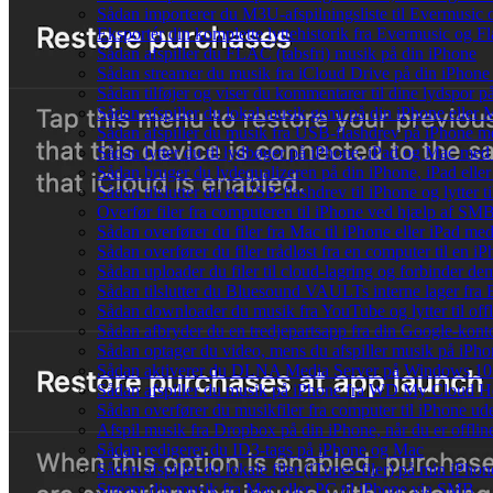
Sådan importerer du M3U-afspilningsliste til Evermusic
Eksportér din komplette lyttehistorik fra Evermusic og Fl
Sådan afspiller du FLAC (tabsfri) musik på din iPhone
Sådan streamer du musik fra iCloud Drive på din iPhone
Sådan tilføjer og viser du kommentarer til dine lydspo
Sådan afspiller du lokal musik gemt på din iPhone eller 
Sådan afspiller du musik fra USB-flashdrev på iPhone 
Sådan lytter du til lydbøger på iPhone, iPad og Mac me
Sådan bruger du lydequalizeren på din iPhone, iPad el
Sådan tilslutter du et USB-flashdrev til iPhone og lytter ti
Overfør filer fra computeren til iPhone ved hjælp af SM
Sådan overfører du filer fra Mac til iPhone eller iPad me
Sådan overfører du filer trådløst fra en computer til en
Sådan uploader du filer til cloud-lagring og forbinder de
Sådan tilslutter du Bluesound VAULTs interne lager fra
Sådan downloader du musik fra YouTube og lytter til off
Sådan afbryder du en tredjepartsapp fra din Google-kont
Sådan optager du video, mens du afspiller musik på iPho
Sådan aktiverer du DLNA Media Server på Windows 10 o
Sådan afspiller du musik på iPhone fra WD My Cloud 
Sådan overfører du musikfiler fra computer til iPhone 
Afspil musik fra Dropbox på din iPhone, når du er offlin
Sådan redigerer du ID3-tags på iPhone og Mac
Sådan afspiller du lokale filer (iTunes-filer) på min iPhon
Stream din musik fra Mac eller PC til iPhone via SMB