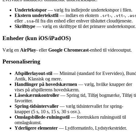
Undertekstspor
— vælg fra indlejrede undertekstspor i filen.
Ekstern undertekstfil
— indlæs en ekstern
-,
-,
.srt
.vtt
.as
eller
-fil fra din enhed eller enhver tilsluttet cloudtjeneste.
.ssa
Skrifttype
— vælg en skrifttype til det primære undertekstspor.
Enheder (kun iOS/iPadOS)
Vælg en
AirPlay
- eller
Google Chromecast
-enhed til videooutput.
Personalisering
Afspillerlayout-stil
— Minimal (standard for Evervideo), Bund
Antik, Klassisk og mere.
Handlinger på hovedskærmen
— vælg, hvilke knapper der
vises på afspillerens hovedskærm.
Låseskærmkontroller
— Spring tid, Tilføj bogmærke, Tilføj ti
favoritter.
Spring-tidsintervaller
— vælg tidsintervallet for spring-
knapper (5 s, 10 s, 15 s, 30 s osv.).
Omslagsbillede-rulningsstil
— foretrukken rulningsstil til
omslagskunst.
Yderligere elementer
— Lydformatinfo, Lydstyrkestrider.