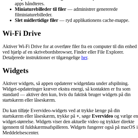
apps håndteres.
Miniaturebilleder til filer
— administrer genererede
filminiaturebilleder.
Slet midlertidige filer
— ryd applikationens cache-mappe.
Wi-Fi Drive
Aktiver Wi-Fi Drive for at overføre filer fra en computer til din enhed
ved hjælp af en skrivebordsbrowser, Finder eller File Explorer.
Detaljerede instruktioner er tilgængelige
her
.
Widgets
Aktiver widgets, så appen opdaterer widgetdata under afspilning.
Widget-opdateringer kræver ekstra energi, så kontakten er fra som
standard — aktiver den kun, hvis du faktisk bruger widgets på din
startskærm eller låseskærm.
Du kan tilføje Evervideo-widgets ved at trykke længe på din
startskærm eller låseskærm, trykke på
+
, søge
Evervideo
og vælge en
widget-størrelse. Widgets viser den aktuelle video og trykker direkte
igennem til fuldskærmsafspilleren. Widgets fungerer også på macOS i
Meddelelsescenter.