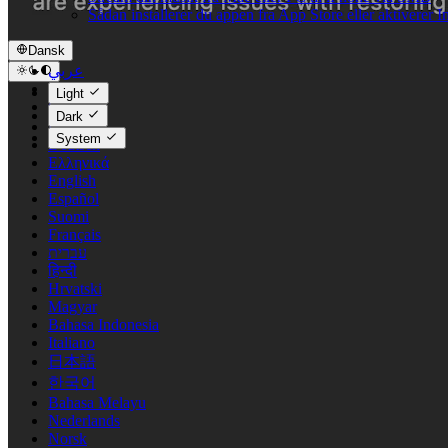
Sådan installerer du appen fra App Store eller aktiverer
Dansk
عربي
Català
Light
Čeština
Dark
Dansk
System
Deutsch
Ελληνικά
English
Español
Suomi
Français
עברית
हिन्दी
Hrvatski
Magyar
Bahasa Indonesia
Italiano
日本語
한국어
Bahasa Melayu
Nederlands
Norsk