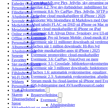
Evervideo 1.7: nye Plex, Jellyfin, sky-streaming og
Enheder (kun iOS/iPadOS)
Evertag 4.2: Nye sky-forbindelser, indstillinger for 
Personalisering
Evermusic 8.6: Ny CarPlay, Plex, Jellyfin, SFTP o
Filindlæsning
De bedste cloud musikafspillere til iPhone i 2026
Afspilnings-cache
Eksporter Wix blogindlæg til Markdown med Op
Sovende timer
Afspil tabsfri FLAC og DSD på iPhone og Mac m
Mediebibliotek
Bedste cloud musikafspiller til iPhone og iPad
Metadatalæsning
Evermusic 6.8: Aliyun Drive, Synology, nye UI-sti
Online synkronisering
Evermusic Pro på Setapp Mobile: cloud-musik til 
Offline synkronisering
Evermusic når 11 millioner downloads på verdens
Personalisering
Flacbox når 1 million downloads: Hi-Res lyd
Albumomslag
5 bedste musikafspiller-apps til iPhone i 2025
Afspilningslister
Evermusic promovideo: cloud-musikafspiller
Seneste
Evermusic 3.6: CarPlay, VoiceOver og mere
Favoritter
Evermusic 3.1: Crossfade, bibliotekssynkroniseri
Slet mediebibliotek
Evermusic når 3 millioner downloads: funktionsov
Adgangskode
Flacbox 1.6: automatisk synkronisering, equalizer
Filhåndtering
Evermusic 2.3: Automatisk synkronisering, afspiln
Wi-Fi Drive
Stream musik fra cloud-lagring på iPhone med Ev
Widgets
iOS-lydstreaming med AVAssetResourceLoader
Personalisering
Dokumentation
Vindue
Skærm
Brugervejledning
Tilgængelighed
Evermusic
Sprog
Afspilningslister
Sikkerhedskopi og gendannelse