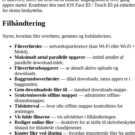
appen starter. Kombiner den med iOS Face ID / Touch ID på enhede
for ekstra beskyttelse.
Filhåndtering
Styrer, hvordan filer overføres, gemmes og forhåndsvises.
Filoverførsler
— netværkspræference (kun Wi-Fi eller Wi-Fi +
Mobil).
Maksimalt antal parallelle opgaver
— indstil antallet af
parallelle download-tråde.
Filoverførselsopgaver
— se aktuelt aktive uploads og
downloads.
Baggrundsoverførsler
— tillad downloads, mens appen er i
baggrunden.
Gem downloadede filer til
— standard downloads-mappe.
Synkroniserede offline mapper
— administrer offline-
tilstandsmapper.
Tidsinterval
— hvor ofte offline mapper kontrolleres for
ændringer.
Vis fulde filnavne
— vis udvidelser i filhåndteringen.
Rediger online filer
— deaktiver for at skifte til skrivebeskytte
tilstand for tilsluttede cloudtjenester.
Kopier filer ved åbning
— hvordan importerede filer fra andr