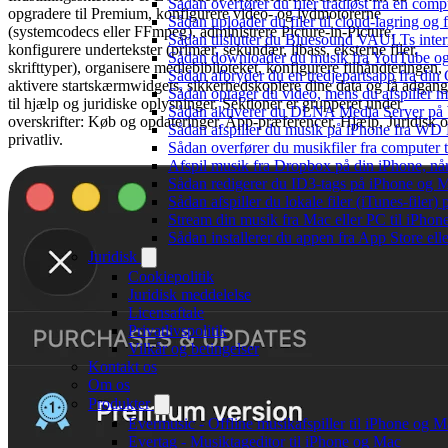
Sådan overfører du filer trådløst fra en com
opgradere til Premium, konfigurere video- og lydmotorerne
Sådan uploader du filer til cloud-lagring og
(systemcodecs eller FFmpeg), administrere Picture-in-Picture,
Sådan tilslutter du Bluesound VAULTs inter
konfigurere undertekster (primær, sekundær, libass, eksterne filer,
Sådan downloader du musik fra YouTube og ly
skrifttyper), organisere mediebiblioteket, konfigurere filhåndteringen,
Sådan afbryder du en tredjepartsapp fra din
aktivere startskærmwidgets, sikkerhedskopiere dine data og få adgang
Sådan optager du video, mens du afspiller 
til hjælp og juridiske oplysninger. Sektioner er grupperet under
Sådan aktiverer du DLNA Media Server på W
overskrifter: Køb og opdateringer, App-præferencer, Hjælp, Juridisk 
Sådan afspiller du musik på iPhone fra 
privatliv.
Sådan overfører du musikfiler fra computer
Afspil musik fra Dropbox på din iPhone, når
Sådan redigerer du ID3-tags på iPhone og 
Sådan afspiller du lokale filer (iTunes-filer)
Stream din musik fra Mac eller PC til iPho
Sådan installerer du appen fra App Store el
Juridisk
Cookiepolitik
Juridisk meddelelse
Licensaftale
Privatlivspolitik
Vilkår og betingelser
Kontakt os
Om os
Produkter
Evermusic - Offline musikafspiller til iPhone og 
Evertag - Musiktageditor til iPhone og Mac