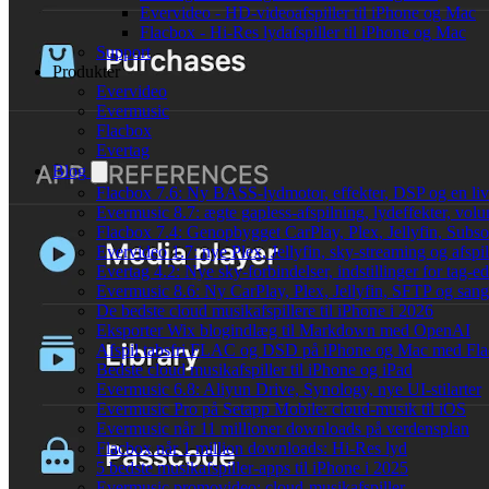
Evervideo - HD-videoafspiller til iPhone og Mac
Flacbox - Hi-Res lydafspiller til iPhone og Mac
Support
Produkter
Evervideo
Evermusic
Flacbox
Evertag
Blog
Flacbox 7.6: Ny BASS-lydmotor, effekter, DSP og en liv
Evermusic 8.7: ægte gapless-afspilning, lydeffekter, vol
Flacbox 7.4: Genopbygget CarPlay, Plex, Jellyfin, Subso
Evervideo 1.7: nye Plex, Jellyfin, sky-streaming og afspi
Evertag 4.2: Nye sky-forbindelser, indstillinger for tag-edi
Evermusic 8.6: Ny CarPlay, Plex, Jellyfin, SFTP og sang
De bedste cloud musikafspillere til iPhone i 2026
Eksporter Wix blogindlæg til Markdown med OpenAI
Afspil tabsfri FLAC og DSD på iPhone og Mac med Fl
Bedste cloud musikafspiller til iPhone og iPad
Evermusic 6.8: Aliyun Drive, Synology, nye UI-stilarter
Evermusic Pro på Setapp Mobile: cloud-musik til iOS
Evermusic når 11 millioner downloads på verdensplan
Flacbox når 1 million downloads: Hi-Res lyd
5 bedste musikafspiller-apps til iPhone i 2025
Evermusic promovideo: cloud-musikafspiller