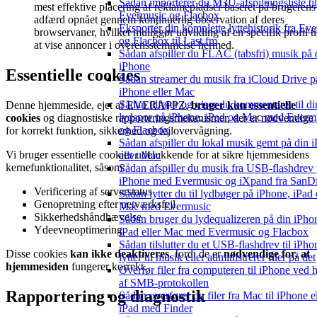
Sådan importerer du M3U-afspilningsliste til
mest effektive placering af reklamepladser baseret på brugerens
Evermusic og Flacbox
adfærd opnået gennem kontinuerlig observation af deres
Eksportér din komplette lyttehistorik fra Ev
browservaner, hvilket muliggør udvikling af en specifik profil ti
og Flacbox til Last.fm
at vise annoncer i overensstemmelse hermed.
Sådan afspiller du FLAC (tabsfri) musik på 
iPhone
Essentielle cookies
Sådan streamer du musik fra iCloud Drive p
iPhone eller Mac
Sådan tilføjer og viser du kommentarer til di
Denne hjemmeside, ejet af EVERAPPZ,
bruger kun essentielle
lydspor på iPhone, iPad og Mac med Everm
cookies
og diagnostiske rapporteringsmekanismer, der er nødvendige
og Flacbox
for korrekt funktion, sikkerhed og fejlovervågning.
Sådan afspiller du lokal musik gemt på din 
Vi bruger essentielle cookies udelukkende for at sikre hjemmesidens
eller Mac
kernefunktionalitet, såsom:
Sådan afspiller du musik fra USB-flashdrev
iPhone med Evermusic og iXpand fra SanD
Verificering af serverstatus
Sådan lytter du til lydbøger på iPhone, iPad
Genopretning efter netværksfejl
Mac med Evermusic
Sikkerhedshåndhævelse
Sådan bruger du lydequalizeren på din iPho
Ydeevneoptimering
iPad eller Mac med Evermusic og Flacbox
Sådan tilslutter du et USB-flashdrev til iPho
Disse cookies
kan ikke deaktiveres
, fordi de er
nødvendige for, at
lytter til musik eller administrerer filer på det
hjemmesiden
fungerer korrekt.
Overfør filer fra computeren til iPhone ved 
af SMB-protokollen
Rapportering og diagnostik
Sådan overfører du filer fra Mac til iPhone el
iPad med Finder