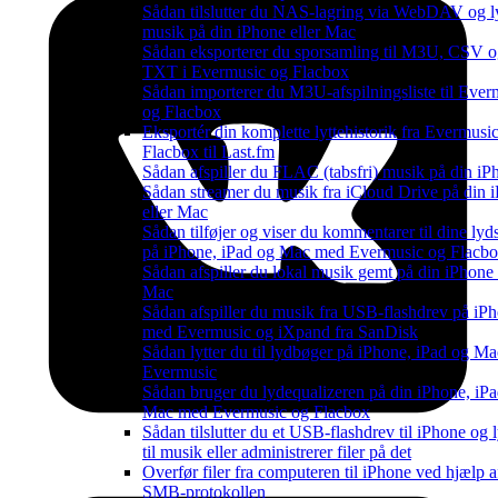
Sådan tilslutter du NAS-lagring via WebDAV og lyt
musik på din iPhone eller Mac
Sådan eksporterer du sporsamling til M3U, CSV 
TXT i Evermusic og Flacbox
Sådan importerer du M3U-afspilningsliste til Ever
og Flacbox
Eksportér din komplette lyttehistorik fra Evermusi
Flacbox til Last.fm
Sådan afspiller du FLAC (tabsfri) musik på din iP
Sådan streamer du musik fra iCloud Drive på din 
eller Mac
Sådan tilføjer og viser du kommentarer til dine lyd
på iPhone, iPad og Mac med Evermusic og Flacb
Sådan afspiller du lokal musik gemt på din iPhone 
Mac
Sådan afspiller du musik fra USB-flashdrev på iP
med Evermusic og iXpand fra SanDisk
Sådan lytter du til lydbøger på iPhone, iPad og M
Evermusic
Sådan bruger du lydequalizeren på din iPhone, iPad
Mac med Evermusic og Flacbox
Sådan tilslutter du et USB-flashdrev til iPhone og l
til musik eller administrerer filer på det
Overfør filer fra computeren til iPhone ved hjælp a
SMB-protokollen