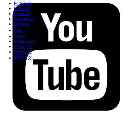
Português
Română
Русский
Slovenčina
Svenska
ไทย
Türkçe
Українська
Tiếng Việt
简体中文
繁體中文