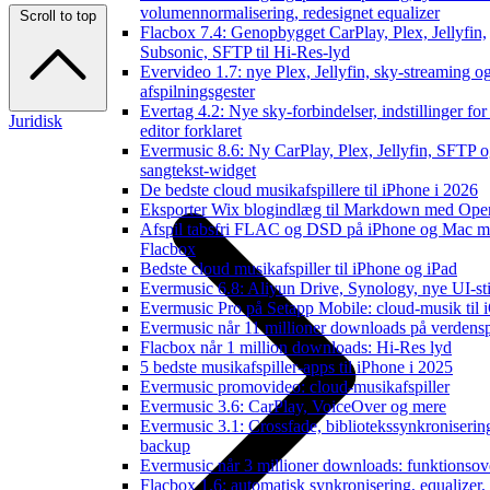
volumennormalisering, redesignet equalizer
Scroll to top
Flacbox 7.4: Genopbygget CarPlay, Plex, Jellyfin,
Subsonic, SFTP til Hi-Res-lyd
Evervideo 1.7: nye Plex, Jellyfin, sky-streaming o
afspilningsgester
Evertag 4.2: Nye sky-forbindelser, indstillinger for
Juridisk
editor forklaret
Evermusic 8.6: Ny CarPlay, Plex, Jellyfin, SFTP 
sangtekst-widget
De bedste cloud musikafspillere til iPhone i 2026
Eksporter Wix blogindlæg til Markdown med Op
Afspil tabsfri FLAC og DSD på iPhone og Mac 
Flacbox
Bedste cloud musikafspiller til iPhone og iPad
Evermusic 6.8: Aliyun Drive, Synology, nye UI-sti
Evermusic Pro på Setapp Mobile: cloud-musik til 
Evermusic når 11 millioner downloads på verdens
Flacbox når 1 million downloads: Hi-Res lyd
5 bedste musikafspiller-apps til iPhone i 2025
Evermusic promovideo: cloud-musikafspiller
Evermusic 3.6: CarPlay, VoiceOver og mere
Evermusic 3.1: Crossfade, bibliotekssynkroniserin
backup
Evermusic når 3 millioner downloads: funktionsov
Flacbox 1.6: automatisk synkronisering, equalizer,