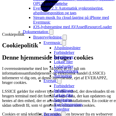
OPUS-understøttelse
Evermusic 2.3: Automatisk synkronisering,
afspilningsposition og tags
Stream musik fra cloud-lagring på iPhone med
Evermusic
iOS-lydstreaming med AVAssetResourceLoader
Dokumentation
Cookiepolitik
Brugervejledning
Evermusic
Cookiepolitik
Afspilningslister
Forbindelser
Denne hjemmeside bruger cookies
Indstillinger
Lokale filer
Lydafspiller
I overensstemmelse med lov 34/2002 af 11. juli om
Musikbibliotek
informationssamfundstjenester og elektronisk handel (LSSICE)
Navigation
informerer vi dig om, at denne hjemmeside, ejet af EVERAPPZ,
Evertag
bruger cookies.
Forbindelser
Indstillinger
LSSICE gælder for enhver type fil eller enhed, der downloades til en
Lokale filer
brugers terminal med det formål at lagre data, der kan opdateres og
Navigation
hentes af den enhed, der er ansvarlig for installationen. En cookie er e
Tag-feltmappings
sådan udbredt fil, som vi generelt vil omtale som cookies.
Tageditor
Cookies er små tekstfiler, der sendes til en browser fra en webserver
Evervideo