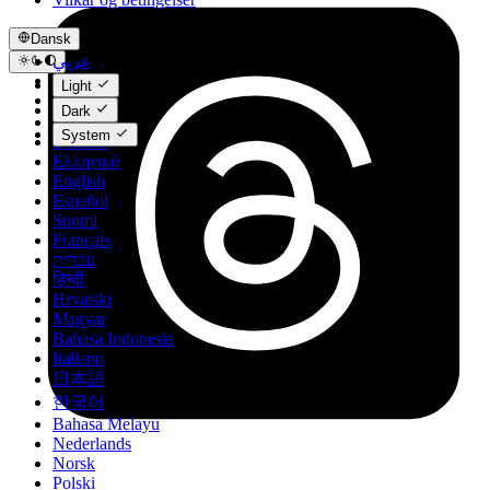
Dansk
عربي
Català
Light
Čeština
Dark
Dansk
System
Deutsch
Ελληνικά
English
Español
Suomi
Français
עברית
हिन्दी
Hrvatski
Magyar
Bahasa Indonesia
Italiano
日本語
한국어
Bahasa Melayu
Nederlands
Norsk
Polski