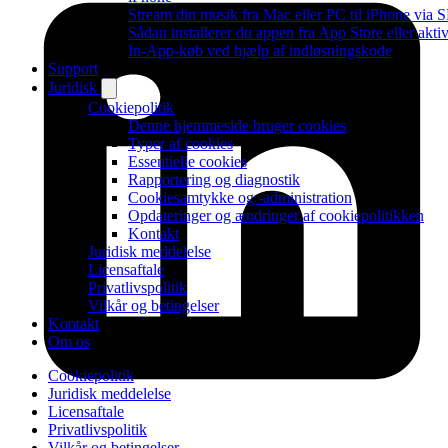
Stream din musik fra Mac eller PC til iPhone via
Sådan installerer du appen fra App Store eller akti
In-App-køb ved hjælp af indløsningskode
Support
Juridisk
Cookiepolitik
Denne hjemmeside bruger cookies
Typer af cookies
Essentielle cookies
Rapportering og diagnostik
Cookiesamtykke og -administration
Opdateringer og ændringer af cookiepolitikken
Kontakt
Juridisk meddelelse
Licensaftale
Privatlivspolitik
Vilkår og betingelser
Kontakt
Om os
Cookiepolitik
Juridisk meddelelse
Licensaftale
Privatlivspolitik
Vilkår og betingelser