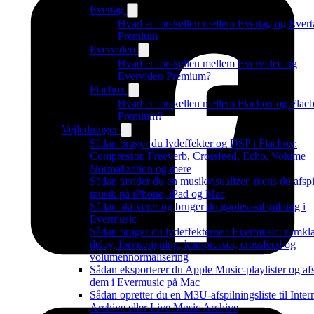
Evertag
Hvad er forskellen mellem Evertag og Evert
Premium
Evervideo
Hvad er forskellen mellem Evervideo og
Evervideo Premium?
Flacbox
Hvad er forskellen mellem Flacbox og Flac
Premium?
Vejledninger
Sådan bruger du lydeffekter og DSP i Flacbox:
Compressor, Freeverb, Crossfeed, Echo, Volume
Normalization og mere
Sådan tænder du en musikvisualizer, mens du afspi
musik på iPhone, iPad og Mac
Sådan aktiverer og bruger du gapless-afspilning i
Evermusic
Sådan bruger du lydeffekterne i Evermusic: rumkl
delay, forvrængning, kompressor, crossfeed og
volumennormalisering
Sådan eksporterer du Apple Music-playlister og afs
dem i Evermusic på Mac
Sådan opretter du en M3U-afspilningsliste til Inter
Archive eller Live Music Archive