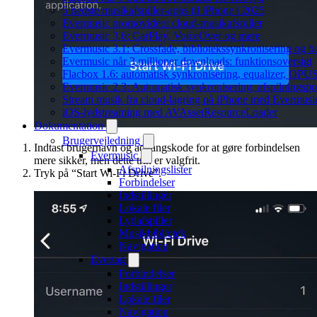
5 bedste musikafspiller-apps til iPhone i 2025
Evermusic promovideo: cloud-musikafspiller
Evermusic 3.6: CarPlay, VoiceOver og mere
Evermusic 3.1: Crossfade, bibliotekssynkronisering og 
Evermusic når 3 millioner downloads: funktionsoversigt
Flacbox 1.6: automatisk synkronisering, equalizer, OPUS
Evermusic 2.3: Automatisk synkronisering, afspilningspos
Stream musik fra cloud-lagring på iPhone med Evermusi
iOS-lydstreaming med AVAssetResourceLoader
Dokumentation
Brugervejledning
Indtast brugernavn og adgangskode for at gøre forbindelsen
Evermusic
mere sikker, men dette trin er valgfrit.
Afspilningslister
Tryk på “Start Wi-Fi Drive”.
Forbindelser
Indstillinger
Lokale filer
Lydafspiller
Musikbibliotek
Navigation
Evertag
Forbindelser
Indstillinger
Lokale filer
Navigation