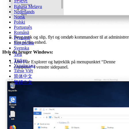
한국어
Bahasa Melayu
Nederlands
Norsk
Polski
Português
Română
Brug træk og slip, flyt og omdøb kommandoer til at administrer
Русский
filer på din enhed.
Slovenčina
Svenska
Hvis du bruger Windows:
ไทย
Türkçe
Åbn File Explorer og højreklik på menupunktet “Denne
Українська
computer” i venstre sidepanel.
Tiếng Việt
简体中文
繁體中文