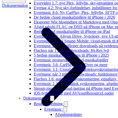
Evervideo 1.7: nye Plex, Jellyfin, sky-streaming og
Dokumentation
Evertag 4.2: Nye sky-forbindelser, indstillinger for 
Evermusic 8.6: Ny CarPlay, Plex, Jellyfin, SFTP o
De bedste cloud musikafspillere til iPhone i 2026
Eksporter Wix blogindlæg til Markdown med Op
Afspil tabsfri FLAC og DSD på iPhone og Mac m
Bedste cloud musikafspiller til iPhone og iPad
Evermusic 6.8: Aliyun Drive, Synology, nye UI-sti
Evermusic Pro på Setapp Mobile: cloud-musik til 
Evermusic når 11 millioner downloads på verdens
Flacbox når 1 million downloads: Hi-Res lyd
5 bedste musikafspiller-apps til iPhone i 2025
Evermusic promovideo: cloud-musikafspiller
Evermusic 3.6: CarPlay, VoiceOver og mere
Evermusic 3.1: Crossfade, bibliotekssynkroniseri
Evermusic når 3 millioner downloads: funktionsov
Flacbox 1.6: automatisk synkronisering, equalizer
Evermusic 2.3: Automatisk synkronisering, afspiln
Stream musik fra cloud-lagring på iPhone med Ev
iOS-lydstreaming med AVAssetResourceLoader
Dokumentation
Brugervejledning
Evermusic
Afspilningslister