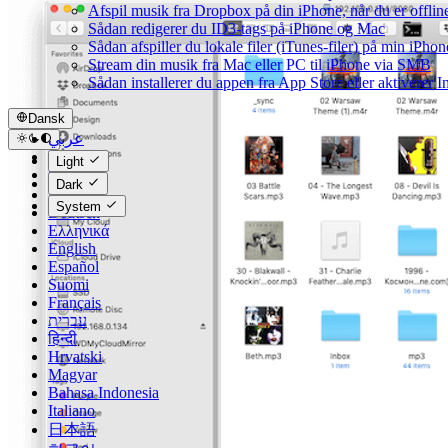
Afspil musik fra Dropbox på din iPhone, når du er offlin
Sådan redigerer du ID3-tags på iPhone og Mac
Sådan afspiller du lokale filer (iTunes-filer) på min iPhon
Stream din musik fra Mac eller PC til iPhone via SMB
Sådan installerer du appen fra App Store eller aktiverer
Dansk
عربي
Català
Light
Čeština
Dark
Dansk
System
Deutsch
Ελληνικά
English
Español
Suomi
Français
עברית
हिन्दी
Hrvatski
Magyar
Bahasa Indonesia
Italiano
日本語