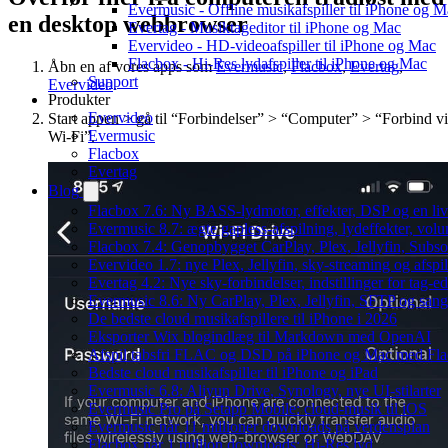
Evermusic - Offline musikafspiller til iPhone og 
en desktop webbrowser
Evertag - Musiktageditor til iPhone og Mac
Evervideo - HD-videoafspiller til iPhone og Mac
Flacbox - Hi-Res lydafspiller til iPhone og Mac
Åbn en af vores apps som
Evermusic
,
Flacbox
,
Evertag
,
Support
Evervideo
.
Produkter
Evervideo
Start appen > gå til “Forbindelser” > “Computer” > “Forbind v
Evermusic
Wi-Fi”.
Flacbox
Evertag
Blog
Flacbox 7.6: Ny BASS-lydmotor, effekter, DSP og en liv
Evermusic 8.7: ægte gapless-afspilning, lydeffekter, vol
Flacbox 7.4: Genopbygget CarPlay, Plex, Jellyfin, Subso
Evervideo 1.7: nye Plex, Jellyfin, sky-streaming og afspi
Evertag 4.2: Nye sky-forbindelser, indstillinger for tag-edi
Evermusic 8.6: Ny CarPlay, Plex, Jellyfin, SFTP og sang
De bedste cloud musikafspillere til iPhone i 2026
Eksporter Wix blogindlæg til Markdown med OpenAI
Afspil tabsfri FLAC og DSD på iPhone og Mac med Fl
Bedste cloud musikafspiller til iPhone og iPad
Evermusic 6.8: Aliyun Drive, Synology, nye UI-stilarter
Evermusic Pro på Setapp Mobile: cloud-musik til iOS
Evermusic når 11 millioner downloads på verdensplan
Flacbox når 1 million downloads: Hi-Res lyd