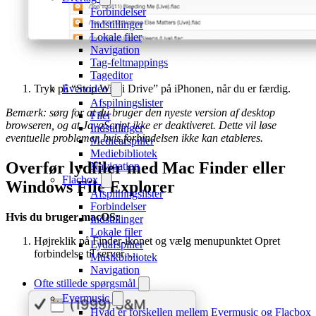
Forbindelser
Indstillinger
Lokale filer
Navigation
Tag-feltmappings
Tageditor
Tryk på “Stop Wi-Fi Drive” på iPhonen, når du er færdig.
Evervideo
Afspilningslister
Bemærk: sørg for at du bruger den nyeste version af desktop
Filer
browseren, og at JavaScript ikke er deaktiveret. Dette vil løse
Indstillinger
eventuelle problemer, hvis forbindelsen ikke kan etableres.
Medieafspiller
Mediebibliotek
Overfør lydfiler med Mac Finder eller
Navigation
Flacbox
Windows File Explorer
Afspilningslister
Forbindelser
Hvis du bruger macOS:
Indstillinger
Lokale filer
Højreklik på Finder-ikonet og vælg menupunktet Opret
Lydafspiller
forbindelse til server….
Musikbibliotek
Navigation
Ofte stillede spørgsmål
Evermusic
Hvad er forskellen mellem Evermusic og Flacbox