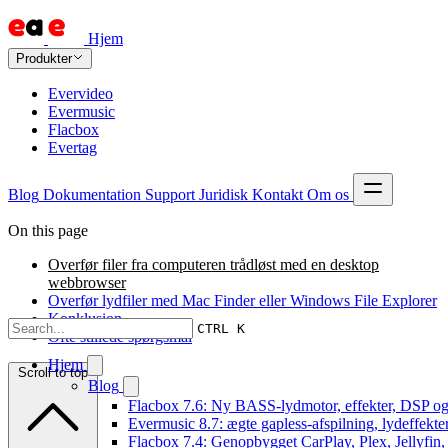
Hjem
Produkter
Evervideo
Evermusic
Flacbox
Evertag
Blog
Dokumentation
Support
Juridisk
Kontakt
Om os
On this page
Overfør filer fra computeren trådløst med en desktop
webbrowser
Overfør lydfiler med Mac Finder eller Windows File Explorer
Konklusion
CTRL K
Ofte stillede spørgsmål
Hjem
Scroll to top
Blog
Flacbox 7.6: Ny BASS-lydmotor, effekter, DSP og 
Evermusic 8.7: ægte gapless-afspilning, lydeffekte
Flacbox 7.4: Genopbygget CarPlay, Plex, Jellyfin,