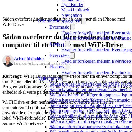
Lydafspiller
Musikbibliotek
Navigation
Sådan overfører du filer trådløst fra en computer til en iPhone med
Ofte stillede spørgsmål
WiFi-Drive
Evermusic
Hvad er forskellen mellem Evermusic
Sådan overfører du filer trådløst fra en
Hvad er forskellen mellem Evermusi
computer til en iPhone med WiFi-Drive
Evertag
Hvad er forskellen mellem Evertag o
Evervideo
Artem Meleshko
Hvad er forskellen mellem Evervide
Founder & Engineer at Everappz
Flacbox
Hvad er forskellen mellem Flacbox 
Kort sagt:
Wi-Fi Drive lader dig overføre filer fra enhver computer til
Vejledninger
din iPhone eller iPad via Wi-Fi – ingen iTunes eller kabler nødvendig
Sådan bruger du lydeffekter og DSP i Flac
Brug en webbrowser, Mac Finder eller Windows File Explorer. Begg
Sådan tænder du en musikvisualizer, mens d
enheder skal være på det samme Wi-Fi-netværk.
Sådan aktiverer og bruger du gapless-afspil
Sådan bruger du lydeffekterne i Evermusic:
Wi-Fi Drive er den nemmeste måde at overføre dine filer fra
Sådan eksporterer du Apple Music-playliste
computeren til en iPhone eller iPad uden iTunes. Du kan nemt
Sådan opretter du en M3U-afspilningsliste ti
downloade eller uploade flere filer eller endda mapper ved hjælp af e
Sådan afspiller du din musik fra Mac / PC
lokal Wi-Fi-forbindelse. Begge enheder skal være forbundet til det
Sådan afspiller du din egen musik på iPhon
samme Wi-Fi-netværk.
Sådan ændrer du albumcovers for lokale numr
Sådan redigerer du sangtekster for lydfiler