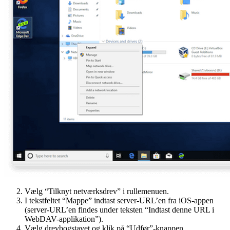
Vælg “Tilknyt netværksdrev” i rullemenuen.
I tekstfeltet “Mappe” indtast server-URL’en fra iOS-appen
(server-URL’en findes under teksten “Indtast denne URL i
WebDAV-applikation”).
Vælg drevbogstavet og klik på “Udfør”-knappen.