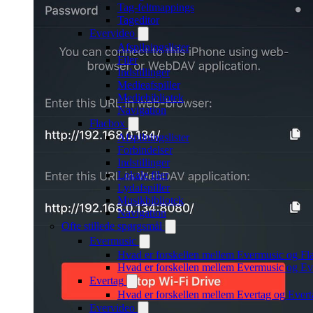
Tag-feltmappings
Tageditor
Evervideo
Afspilningslister
Filer
Indstillinger
Medieafspiller
Mediebibliotek
Navigation
Flacbox
Afspilningslister
Forbindelser
Indstillinger
Lokale filer
Lydafspiller
Musikbibliotek
Navigation
Ofte stillede spørgsmål
Evermusic
Hvad er forskellen mellem Evermusic og Fl
Hvad er forskellen mellem Evermusic og E
Evertag
Hvad er forskellen mellem Evertag og Ever
Evervideo