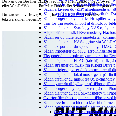
Du kan overføre filer trådløst ved hjælp af en desktop webbrowser
Sådan overfører du dit musikbibliotek mellem
eller WebDAV-klient som Mac Finder eller Windows File Explorer.
Sådan arkiverer du (ZIP) afspilningslister, 
Sådan scrobbler du din musikhistorik fra Eve
Du kan se en videovejledning fra
TECHGUYPH
eller læse
Sådan bruger du dynamiske Nu spiller-widg
tekstversionen nedenfor.
Trin-for-trin guide: Import af dit iCloud-bib
Sådan tilslutter du Synology NAS og lytter t
Afspil offline musik i Evermusic og Flacbox:
Sådan ser du indlejrede sangtekster, kommen
Sådan tilslutter du NAS-lagring via WebDAV 
Sådan eksporterer du sporsamling til M3U
Sådan importerer du M3U-afspilningsliste t
Eksportér din komplette lyttehistorik fra Ev
Sådan afspiller du FLAC (tabsfri) musik på 
Sådan streamer du musik fra iCloud Drive p
Sådan tilføjer og viser du kommentarer til
Sådan afspiller du lokal musik gemt på din 
Sådan afspiller du musik fra USB-flashdre
Sådan lytter du til lydbøger på iPhone, iP
Sådan bruger du lydequalizeren på din iPh
Sådan tilslutter du et USB-flashdrev til iPhone
Overfør filer fra computeren til iPhone ved
Sådan overfører du filer fra Mac til iPhone 
Sådan overfører du filer trådløst fra en com
Overfør filer fra computeren trådløs