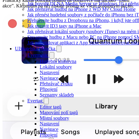
Prakticky každá položka obsahu na obrazovce má tlačítko “Další
Jak povolit DLNA Media Server ve Windows 10 a přehr
akce”. Klepnutím na něj získáte přístup ke všem dostupným akcím.
Jak přehrávat hudbu na iPhone z WD My Cloud Home
Jak přenést hudební soubory z počítače do iPhonu bez 
Přehrávejte hudbu z Dropboxu na iPhonu, i když jste off
Jak upravit ID3 tagy na iPhone a Mac
Jak přehrávat lokální soubory (soubory iTunes) na mém 
Streamujte hudbu z Macu nebo PC na iPhone pomocí 
Jak nainstalovat aplikaci z App Store nebo aktivovat ná
Uživatelská příručka
Evermusic
Hudební knihovna
Lokální soubory
Nastavení
Navigace
Přehrávač zvuku
Připojení
Seznamy skladeb
Evertag
Editor tagů
Mapování polí tagů
Místní soubory
Nastavení
Navigace
Připojení