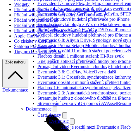
Evervideo 1.7: nové Plex, Jellyfin, cloudové strea
Widgety
Evertag 4.2: nová cloudová připojení a vysvětlení 
Přidání widgetu na iPhone (domovská obrazovka)
Evermusic 8.6: nový CarPlay, Plex, Jellyfin, SFTP
Přidání widgetu na iPhone (zamykací obrazovka)
Nejlepší cloudové hudební přehrávače pro iPhone
Přidání widgetu na iPad
Export příspěvků blogu z Wix do Markdown pom
Přidání widgetu na Mac
Přehrávejte bezztrátové FLAC a DSD na iPhone 
Přidání widgetů Evermusic na panel CarPlay
Nejlepší cloudový hudební přehrávač pro iPhone a
Apple CarPlay
Evermusic 6.8: Aliyun Drive, Synology, nové styl
Co získáte v CarPlay
Evermusic Pro na Setapp Mobile: cloudová hudba
Šablona Právě hraje
Evermusic dosáhl 11 milionů stažení po celém svě
Tipy pro bezpečnou jízdu
Flacbox dosáhl 1 milionu stažení: Hi-Res zvuk
5 nejlepších aplikací přehrávačů hudby pro iPhone
Zpět nahoru
Propagační video Evermusic: cloudový hudební p
Evermusic 3.6: CarPlay, VoiceOver a další
Evermusic 3.1: Crossfade, synchronizace knihovny
Evermusic dosáhl 3 milionů stažení: přehled funkc
Flacbox 1.6: automatická synchronizace, ekvaliz
Dokumentace
Evermusic 2.3: Automatická synchronizace, pozice
Streamujte hudbu z cloudového úložiště na iPhone
Streamování zvuku v iOS pomocí AVAssetResour
Dokumentace
Časté dotazy
Evermusic
Jaký je rozdíl mezi Evermusic a Flac