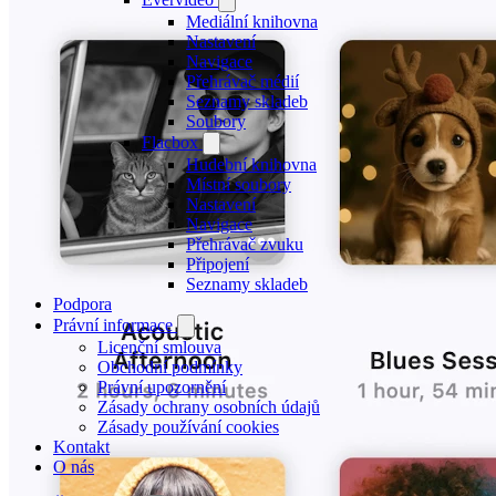
Mediální knihovna
Nastavení
Navigace
Přehrávač médií
Seznamy skladeb
Soubory
Flacbox
Hudební knihovna
Místní soubory
Nastavení
Navigace
Přehrávač zvuku
Připojení
Seznamy skladeb
Podpora
Právní informace
Licenční smlouva
Obchodní podmínky
Právní upozornění
Zásady ochrany osobních údajů
Zásady používání cookies
Kontakt
O nás