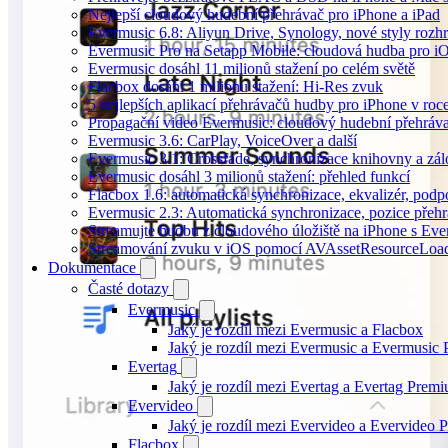
Nejlepší cloudový hudební přehrávač pro iPhone a iPad
Evermusic 6.8: Aliyun Drive, Synology, nové styly rozhr
Evermusic Pro na Setapp Mobile: cloudová hudba pro i
Evermusic dosáhl 11 milionů stažení po celém světě
Flacbox dosáhl 1 milionu stažení: Hi-Res zvuk
5 nejlepších aplikací přehrávačů hudby pro iPhone v roc
Propagační video Evermusic: cloudový hudební přehráv
Evermusic 3.6: CarPlay, VoiceOver a další
Evermusic 3.1: Crossfade, synchronizace knihovny a zál
Evermusic dosáhl 3 milionů stažení: přehled funkcí
Flacbox 1.6: automatická synchronizace, ekvalizér, po
Evermusic 2.3: Automatická synchronizace, pozice přehr
Streamujte hudbu z cloudového úložiště na iPhone s Eve
Streamování zvuku v iOS pomocí AVAssetResourceLoa
Dokumentace
Časté dotazy
Evermusic
Jaký je rozdíl mezi Evermusic a Flacbox
Jaký je rozdíl mezi Evermusic a Evermusic
Evertag
Jaký je rozdíl mezi Evertag a Evertag Prem
Evervideo
Jaký je rozdíl mezi Evervideo a Evervideo
Flacbox