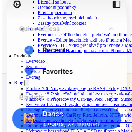
Licenční smlouva
Obchodní podmínky
Právní upozornění
Zásady ochrany osobních údajů
Zásady používání cookies
Produkty
Evermusic - Offline hudební přehrávač pro iPhon
Evertag - Editor hudebních tagů pro iPhone a Mac
Evervideo - HD video přehrávač pro iPhone a Ma
Flacbox - Hi-Res audio přehrávač pro iPhone a M
Produkty
Evervideo
Evermusic
Flacbox
Evertag
Blog
Flacbox 7.6: Nový zvukový engine BASS, efekty, DSP a 
Evermusic 8.7: skutečné přehrávání bez mezer, zvukové ef
Flacbox 7.4: Přepracovaný CarPlay, Plex, Jellyfin, Sub
Evervideo 1.7: nové Plex, Jellyfin, cloudové streamování
Evertag 4.2: nová cloudová připojení a vysvětlení nastav
Evermusic 8.6: nový CarPlay, Plex, Jellyfin, SFTP a wid
Nejlepší cloudové hudební přehrávače pro iPhone v roc
Export příspěvků blogu z Wix do Markdown pomocí O
Přehrávejte bezztrátové FLAC a DSD na iPhone a Mac 