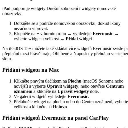
iPad podporuje widgety Dnešní zobrazení i widgety domovské
obrazovky:
Dotkněte se a podržte domovskou obrazovku, dokud ikony
nezačnou vibrovat.
Klepněte na
+
v horním rohu → vyhledejte
Evermusic
→
vyberte widget a velikost →
Přidat widget
.
Na iPadOS 15+ můžete také skládat více widgetů Evermusic svisle p
přepínání mezi Právě hraje, Oblíbené a Naposledy přehráno ve stejn
slotu.
Přidání widgetu na Mac
Klikněte pravým tlačítkem na
Plochu
(macOS Sonoma nebo
novější) a vyberte
Upravit widgety
, nebo otevřete
Centrum
oznámení
a klikněte na
Upravit widgety
dole.
Ve galerii widgetů vyhledejte
Evermusic
.
Přetáhněte widget na plochu nebo do Centra oznámení, vyberte
velikost a klikněte na
Hotovo
.
Přidání widgetů Evermusic na panel CarPlay