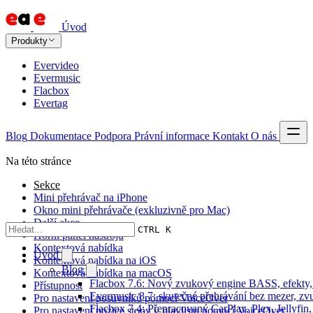
Úvod
Produkty
Evervideo
Evermusic
Flacbox
Evertag
Blog
Dokumentace
Podpora
Právní informace
Kontakt
O nás
Na této stránce
Sekce
Mini přehrávač na iPhone
Okno mini přehrávače (exkluzivně pro Mac)
Další akce
CTRL K
Horní panel nástrojů
Kontextová nabídka
Úvod
Kontextová nabídka na iOS
Blog
Kontextová nabídka na macOS
Flacbox 7.6: Nový zvukový engine BASS, efekty, 
Přístupnost
Evermusic 8.7: skutečné přehrávání bez mezer, zvu
Pro nastavení posuvníků pomocí VoiceOver
Flacbox 7.4: Přepracovaný CarPlay, Plex, Jellyfi
Pro nastavení pozice stopy v playlistu pomocí VoiceOver