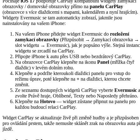
Počínaje
iOS 17
podporuje CarPlay kompatibilní widgety zamykací
obrazovky / domovské obrazovky přímo na
panelu CarPlay
(obrazovce s více dlaždicemi s mapami, kalendářem a nyní hrajícím).
Widgety Evermusic se tam automaticky zobrazí, jakmile jsou
nainstalovány na vašem iPhone:
Na vašem iPhone přidejte widget Evermusic do
rozložení
zamykací obrazovky
(Přizpůsobit → Zamykací obrazovka →
slot widgetu → Evermusic), jak je popsáno výše. Stejná instan
widgetu se zrcadlí na CarPlay.
Připojte iPhone k autu přes USB nebo bezdrátový CarPlay.
Na obrazovce CarPlay klepněte na ikonu
Panel
(mřížka čtyř
dlaždic) v levém dolním rohu.
Klepněte a podržte kteroukoli dlaždici panelu pro vstup do
režimu úprav, poté klepněte na
+
na dlaždici, kterou chcete
změnit.
Ze seznamu dostupných widgetů CarPlay vyberte
Evermusic
zvolte Právě hraje, Oblíbené, Texty nebo Naposledy přehráno.
Klepněte na
Hotovo
— widget zůstane připnut na panelu pro
každou budoucí relaci CarPlay.
Widget CarPlay se aktualizuje živě při změně hudby a je přizpůsoben
pro ovládání prstem, takže nemusíte sklánět zrak na obrazovku auta př
jízdě.