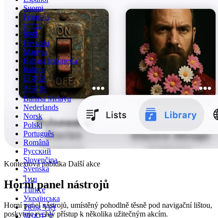
Suomi
Français
עברית
हिन्दी
Hrvatski
Magyar
Bahasa Indonesia
Italiano
日本語
한국어
Bahasa Melayu
Nederlands
Norsk
Polski
Português
Română
Русский
Slovenčina
Kontextová nabídka Další akce
Svenska
ไทย
Horní panel nástrojů
Türkçe
Українська
Horní panel nástrojů, umístěný pohodlně těsně pod navigační lištou,
Tiếng Việt
poskytuje rychlý přístup k několika užitečným akcím.
简体中文