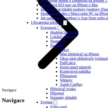
Přehrávejte hudbu z Dropboxu na iPhonu, i k
Jak upravit ID3 tagy na iPhone a Mac
Jak přehrávat lokální soubory (soubory iTu
Streamujte hudbu z Macu nebo PC na iPh
Jak nainstalovat aplikaci z App Store nebo
Uživatelská příručka
Evermusic
Hudební knihovna
Lokální soubory
Nastavení
Navigace
Sekce
Mini přehrávač na iPhone
Okno mini přehrávače (exkluzi
Další akce
Horní panel nástrojů
Kontextová nabídka
Přístupnost
Widgety
Apple CarPlay
Přehrávač zvuku
Navigace
Připojení
Seznamy skladeb
Navigace
Evertag
Editor tagů