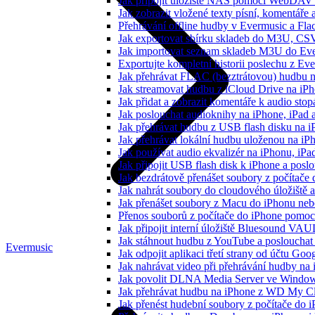
Jak připojit úložiště NAS pomocí WebDAV 
Jak zobrazit vložené texty písní, komentá
Přehrávání offline hudby v Evermusic a Fla
Jak exportovat sbírku skladeb do M3U, CS
Jak importovat seznam skladeb M3U do Eve
Exportujte kompletní historii poslechu z Ev
Jak přehrávat FLAC (bezztrátovou) hudbu 
Jak streamovat hudbu z iCloud Drive na i
Jak přidat a zobrazit komentáře k audio st
Jak poslouchat audioknihy na iPhone, iPad
Jak přehrávat hudbu z USB flash disku na 
Jak přehrávat lokální hudbu uloženou na i
Jak používat audio ekvalizér na iPhonu, iP
Jak připojit USB flash disk k iPhone a pos
Jak bezdrátově přenášet soubory z počítač
Jak nahrát soubory do cloudového úložiště a
Jak přenášet soubory z Macu do iPhonu ne
Přenos souborů z počítače do iPhone pomo
Jak připojit interní úložiště Bluesound VAU
Jak stáhnout hudbu z YouTube a poslouchat 
Evermusic
Jak odpojit aplikaci třetí strany od účtu Goo
Jak nahrávat video při přehrávání hudby na
Jak povolit DLNA Media Server ve Windows
Jak přehrávat hudbu na iPhone z WD My 
Jak přenést hudební soubory z počítače do