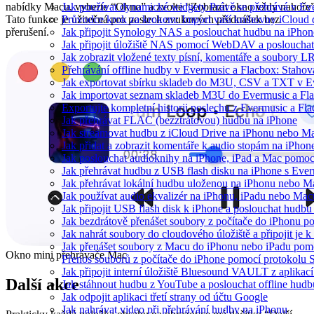
Jak používat dynamické widgety Právě se přehrává v E
nabídky Macu, vyberte “Okno” a zvolte “Zobrazit okno vždy nahoře”
Průvodce krok za krokem: Import vaší knihovny iCloud
Tato funkce je užitečná pro poslech zvukových přednášek bez
Jak připojit Synology NAS a poslouchat hudbu na iPho
přerušení.
Jak připojit úložiště NAS pomocí WebDAV a posloucha
Jak zobrazit vložené texty písní, komentáře a soubory
Přehrávání offline hudby v Evermusic a Flacbox: Stahov
Jak exportovat sbírku skladeb do M3U, CSV a TXT v E
Jak importovat seznam skladeb M3U do Evermusic a Fl
Exportujte kompletní historii poslechu z Evermusic a Fl
Jak přehrávat FLAC (bezztrátovou) hudbu na iPhone
Jak streamovat hudbu z iCloud Drive na iPhonu nebo M
Jak přidat a zobrazit komentáře k audio stopám na iPho
Jak poslouchat audioknihy na iPhone, iPad a Mac pomo
Jak přehrávat hudbu z USB flash disku na iPhone s Eve
Jak přehrávat lokální hudbu uloženou na iPhonu nebo M
Jak používat audio ekvalizér na iPhonu, iPadu nebo Mac
Jak připojit USB flash disk k iPhone a poslouchat hudb
Jak bezdrátově přenášet soubory z počítače do iPhonu 
Jak nahrát soubory do cloudového úložiště a připojit je
Jak přenášet soubory z Macu do iPhonu nebo iPadu pom
Okno mini přehrávače Mac
Přenos souborů z počítače do iPhone pomocí protokolu
Jak připojit interní úložiště Bluesound VAULT z aplikac
Další akce
Jak stáhnout hudbu z YouTube a poslouchat offline hudb
Jak odpojit aplikaci třetí strany od účtu Google
Jak nahrávat video při přehrávání hudby na iPhonu