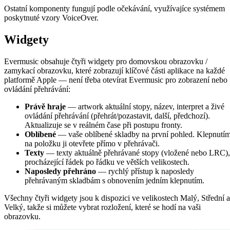
Ostatní komponenty fungují podle očekávání, využívajíce systémem
poskytnuté vzory VoiceOver.
Widgety
Evermusic obsahuje čtyři widgety pro domovskou obrazovku /
zamykací obrazovku, které zobrazují klíčové části aplikace na každé
platformě Apple — není třeba otevírat Evermusic pro zobrazení nebo
ovládání přehrávání:
Právě hraje
— artwork aktuální stopy, název, interpret a živé
ovládání přehrávání (přehrát/pozastavit, další, předchozí).
Aktualizuje se v reálném čase při postupu fronty.
Oblíbené
— vaše oblíbené skladby na první pohled. Klepnutí
na položku ji otevřete přímo v přehrávači.
Texty
— texty aktuálně přehrávané stopy (vložené nebo LRC),
procházející řádek po řádku ve větších velikostech.
Naposledy přehráno
— rychlý přístup k naposledy
přehrávaným skladbám s obnovením jedním klepnutím.
Všechny čtyři widgety jsou k dispozici ve velikostech Malý, Střední a
Velký, takže si můžete vybrat rozložení, které se hodí na vaši
obrazovku.