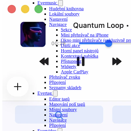
Evermusic
Hudební knihovna
Lokální soubory
Nastavení
Navigace
Sekce
Mini přehrávač na iPhone
Okno mini přehrávače (exkluzivně pr
Další akce
Horní panel nástrojů
Kontextová nabídka
Přístupnost
Widgety
Apple CarPlay
Přehrávač zvuku
Připojení
Seznamy skladeb
Evertag
Editor tagů
Mapování polí tagů
Místní soubory
Nastavení
Navigace
Připojení
Evervideo