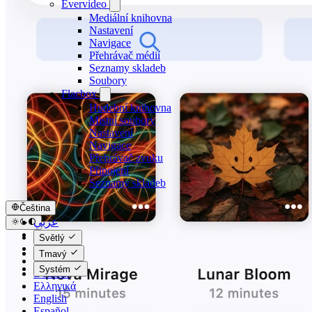
Evervideo
Mediální knihovna
Nastavení
Navigace
Přehrávač médií
Seznamy skladeb
Soubory
Flacbox
Hudební knihovna
Místní soubory
Nastavení
Navigace
Přehrávač zvuku
Připojení
Seznamy skladeb
Čeština
عربي
Català
Světlý
Čeština
Tmavý
Dansk
Systém
Deutsch
Ελληνικά
English
Español