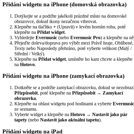
Přidání widgetu na iPhone (domovská obrazovka)
Dotýkejte se a podržte jakékoli prázdné místo na domovské
obrazovce, dokud ikony nezačnou vibrovat.
Klepněte na tlačítko
+
(Upravit) v levém horním rohu, poté
klepněte na
Přidat widget
.
Vyhledejte
Evermusic
(nebo
Evermusic Pro
) a klepněte na ně
Přejeďte doleva/doprava pro výběr mezi Právě hraje, Oblíbené,
Texty nebo Naposledy přehráno, poté vyberte velikost (Malý /
Střední / Velký).
Klepněte na
Přidat widget
, umístěte ho kam chcete a klepněte
na
Hotovo
.
Přidání widgetu na iPhone (zamykací obrazovka)
Dotkněte se a podržte zamykací obrazovku, dokud se nezobraz
Přizpůsobit
, poté klepněte na
Přizpůsobit → Zamykací
obrazovka
.
Klepněte na oblast widgetu pod hodinami a vyberte
Evermusi
ze seznamu.
Vyberte widget a klepněte na
Hotovo → Nastavit jako pár
tapety
(nebo
Nastavit jako aktuální tapetu
).
Přidání widgetu na iPad