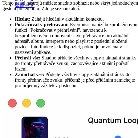
Tento panel nástrojů můžete snadno zobrazit nebo skrýt jednoduchým
繁體中文
gestem přejetí dolů. Zde je seznam akcí.
Hledat:
Zahájit hledání v aktuálním kontextu.
Pokračovat v přehrávání:
Evermusic nabízí bezproblémovou
funkci “Pokračovat v přehrávání”, navrzenou k
bezproblémovému obnovení stavu přehrávače pro aktuální
adresář, album, interpreta nebo playlist z poslední uložené
pozice. Tato funkce je k dispozici, pokud je povolena v
nastavení aplikace.
Přehrát vše:
Snadno přidejte všechny stopy z aktuální stránky
do fronty přehrávače zvuku, zachovávajíce aktuální pořadí
řazení.
Zamíchat vše:
Přidejte všechny stopy z aktuální stránky do
fronty přehrávače zvuku, přičemž je před přidáním zamíchejte
pro příjemný zážitek z poslechu.