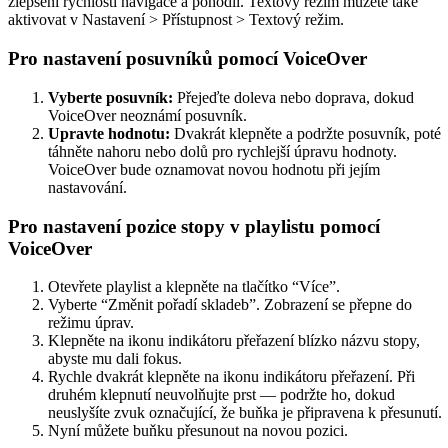
zlepšení rychlosti navigace a pohodlí. Textový režim můžete také
aktivovat v Nastavení > Přístupnost > Textový režim.
Pro nastavení posuvníků pomocí VoiceOver
Vyberte posuvník:
Přejeďte doleva nebo doprava, dokud
VoiceOver neoznámí posuvník.
Upravte hodnotu:
Dvakrát klepněte a podržte posuvník, poté
táhněte nahoru nebo dolů pro rychlejší úpravu hodnoty.
VoiceOver bude oznamovat novou hodnotu při jejím
nastavování.
Pro nastavení pozice stopy v playlistu pomocí
VoiceOver
Otevřete playlist a klepněte na tlačítko “Více”.
Vyberte “Změnit pořadí skladeb”. Zobrazení se přepne do
režimu úprav.
Klepněte na ikonu indikátoru přeřazení blízko názvu stopy,
abyste mu dali fokus.
Rychle dvakrát klepněte na ikonu indikátoru přeřazení. Při
druhém klepnutí neuvolňujte prst — podržte ho, dokud
neuslyšíte zvuk označující, že buňka je připravena k přesunutí.
Nyní můžete buňku přesunout na novou pozici.