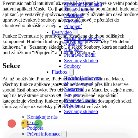
Evermusic nabízí intuitivní uživatelské rozhraní, které se velmi podob
Mapování polí tagů
nativní aplikaci Music. Co ji odlišuje od mnoha populárních hudební
Místní soubory
aplikací, je vestavěný správce souborů, který uživatelům dává možnos
Nastavení
upravovat zvukové soubory a bezproblémově je přenášet do
Navigace
cloudového úložiště a z něj.
Připojení
Evervideo
Funkce Evermusic je promyšleně rozdělena do dvou odlišných
Mediální knihovna
komponent: Hudební knihovny, přístupné přes záložky “Hudební
Nastavení
knihovna” a “Seznamy skladeb”, a sekce Soubory, která se nachází
Navigace
pod záložkami “Připojení” a “Lokální soubory”.
Přehrávač médií
Seznamy skladeb
Sekce
Soubory
Flacbox
Hudební knihovna
Ať už používáte iPhone, iPad nebo kompaktní režim na Macu,
Místní soubory
všechny funkce aplikace jsou snadno dostupné přes lištu karet ve
Nastavení
spodní části obrazovky. Pro uživatele iPadu a Macu lze stejné menu
Navigace
najít na levé straně obrazovky. Toto promyšlené uspořádání
Přehrávač zvuku
kategorizuje všechny funkce aplikace do snadno dostupných sekcí,
Připojení
čímž zajišťuje uživatelsky přívětivý a efektivní zážitek.
Seznamy skladeb
Kontaktujte nás
O nás
Podpora
Právní informace