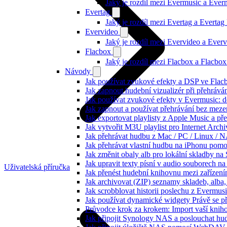
Jaký je rozdíl mezi Evermusic a Eve
Evertag
Jaký je rozdíl mezi Evertag a Everta
Evervideo
Jaký je rozdíl mezi Evervideo a Eve
Flacbox
Jaký je rozdíl mezi Flacbox a Flacb
Návody
Jak používat zvukové efekty a DSP ve Flacbo
Jak zapnout hudební vizualizér při přehráv
Jak používat zvukové efekty v Evermusic: do
Jak zapnout a používat přehrávání bez meze
Jak exportovat playlisty z Apple Music a p
Jak vytvořit M3U playlist pro Internet Arc
Jak přehrávat hudbu z Mac / PC / Linux /
Jak přehrávat vlastní hudbu na iPhonu pom
Jak změnit obaly alb pro lokální skladby na
Jak upravit texty písní v audio souborech
Uživatelská příručka
Jak přenést hudební knihovnu mezi zařízen
Jak archivovat (ZIP) seznamy skladeb, alba, 
Jak scrobblovat historii poslechu z Evermus
Jak používat dynamické widgety Právě se p
Průvodce krok za krokem: Import vaší knih
Jak připojit Synology NAS a poslouchat h