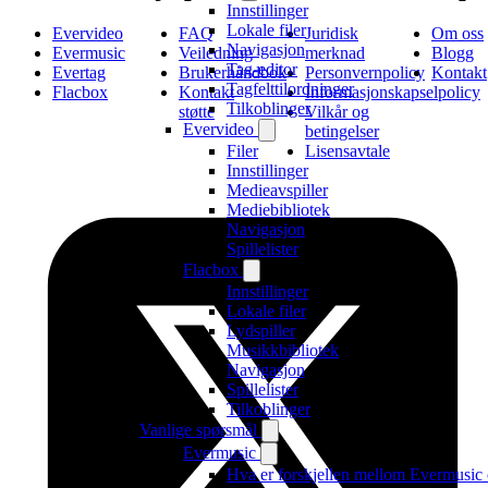
Innstillinger
Lokale filer
Evervideo
FAQ
Juridisk
Om oss
Navigasjon
Evermusic
Veiledning
merknad
Blogg
Tag-editor
Evertag
Brukerhåndbok
Personvernpolicy
Kontakt
Tagfelttilordninger
Flacbox
Kontakt
Informasjonskapselpolicy
Tilkoblinger
støtte
Vilkår og
Evervideo
betingelser
Filer
Lisensavtale
Innstillinger
Medieavspiller
Mediebibliotek
Navigasjon
Spillelister
Flacbox
Innstillinger
Lokale filer
Lydspiller
Musikkbibliotek
Navigasjon
Spillelister
Tilkoblinger
Vanlige spørsmål
Evermusic
Hva er forskjellen mellom Evermusic