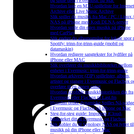
og spille dem i Evermusic på Mac
Hvordan lage en M3U-spilleliste for Internet
Archive eller Live Music Archive
Slik spiller du musikk fra Mac / PC / Linux /
NAS på iPhone med Kodi DLNA-server
Hvordan spille din egen musikk på iPhone
med CarPlay
Slik endrer du albumomslag for lokale spor 
Spotify: trinn-for-trinn-guide (mobil og
datamaskin)
Hvordan redigere sangtekster for lydfiler på
iPhone eller MAC
Slik overfører du musikkbiblioteket mellom
enheter i Evermusic: trinn-for-trinn-guide
Hvordan arkivere (ZIP) spillelister, album,
artister og sjangre i Evermusic og Flacbox o
overføre til en annen enhet
Hvordan scrobble musikkhistorikken din fra
Evermusic eller Flacbox til Last.fm
Hvordan bruke dynamiske Spilles Nå-widge
i Evermusic og Flacbox på iPhone og Mac
Steg-for-steg guide: Importere iCloud-
biblioteket ditt til Evermusic og Flacbox
Slik kobler du til Synology NAS og lytter til
musikk på din iPhone eller Mac