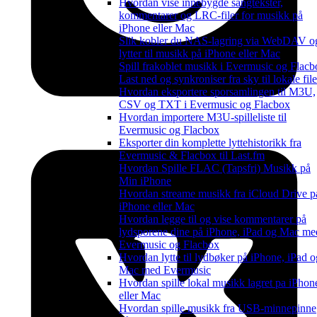
Hvordan vise innebygde sangtekster,
kommentarer og LRC-filer for musikk på
iPhone eller Mac
Slik kobler du NAS-lagring via WebDAV o
lytter til musikk på iPhone eller Mac
Spill frakoblet musikk i Evermusic og Flacb
Last ned og synkroniser fra sky til lokale file
Hvordan eksportere sporsamlingen til M3U,
CSV og TXT i Evermusic og Flacbox
Hvordan importere M3U-spilleliste til
Evermusic og Flacbox
Eksporter din komplette lyttehistorikk fra
Evermusic & Flacbox til Last.fm
Hvordan Spille FLAC (Tapsfri) Musikk på
Min iPhone
Hvordan streame musikk fra iCloud Drive p
iPhone eller Mac
Hvordan legge til og vise kommentarer på
lydsporene dine på iPhone, iPad og Mac me
Evermusic og Flacbox
Hvordan lytte til lydbøker på iPhone, iPad o
Mac med Evermusic
Hvordan spille lokal musikk lagret pa iPhon
eller Mac
Hvordan spille musikk fra USB-minnepinne