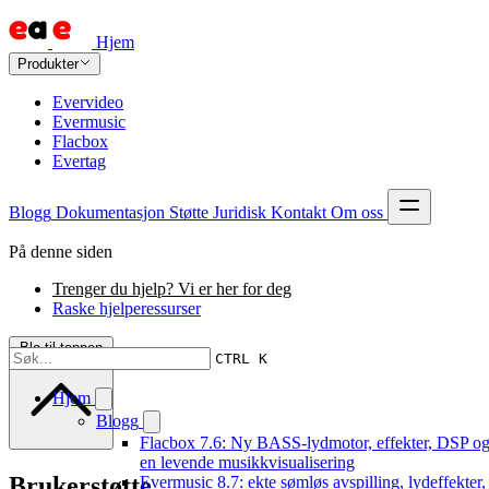
Hjem
Produkter
Evervideo
Evermusic
Flacbox
Evertag
Blogg
Dokumentasjon
Støtte
Juridisk
Kontakt
Om oss
På denne siden
Trenger du hjelp? Vi er her for deg
Raske hjelperessurser
Bla til toppen
CTRL K
Hjem
Blogg
Flacbox 7.6: Ny BASS-lydmotor, effekter, DSP o
en levende musikkvisualisering
Brukerstøtte
Evermusic 8.7: ekte sømløs avspilling, lydeffekter,