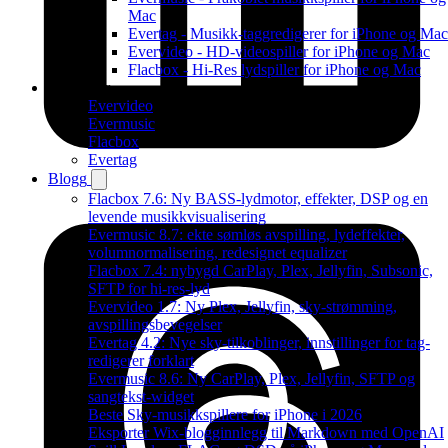
Mac
Evertag - Musikk-taggredigerer for iPhone og Mac
Evervideo - HD-videospiller for iPhone og Mac
Flacbox - Hi-Res lydspiller for iPhone og Mac
Produkter
Evervideo
Evermusic
Flacbox
Evertag
Blogg
Flacbox 7.6: Ny BASS-lydmotor, effekter, DSP og en
levende musikkvisualisering
Evermusic 8.7: ekte sømløs avspilling, lydeffekter,
volumnormalisering, redesignet equalizer
Flacbox 7.4: nybygd CarPlay, Plex, Jellyfin, Subsonic,
SFTP for hi-res-lyd
Evervideo 1.7: Ny Plex, Jellyfin, sky-strømming,
avspillingsbevegelser
Evertag 4.2: Nye sky-tilkoblinger, innstillinger for tag-
redigerer forklart
Evermusic 8.6: Ny CarPlay, Plex, Jellyfin, SFTP og
sangtekst-widget
Beste Sky-musikkspillere for iPhone i 2026
Eksporter Wix-blogginnlegg til Markdown med OpenAI