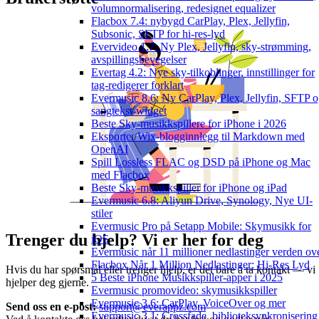
volumnormalisering, redesignet equalizer
Flacbox 7.4: nybygd CarPlay, Plex, Jellyfin,
Subsonic, SFTP for hi-res-lyd
Evervideo 1.7: Ny Plex, Jellyfin, sky-strømming,
avspillingsbevegelser
Evertag 4.2: Nye sky-tilkoblinger, innstillinger for
tag-redigerer forklart
Evermusic 8.6: Ny CarPlay, Plex, Jellyfin, SFTP 
sangtekst-widget
Beste Sky-musikkspillere for iPhone i 2026
Eksporter Wix-blogginnlegg til Markdown med
OpenAI
Spill Lossless FLAC og DSD på iPhone og Mac
med Flacbox
Beste Sky-musikkspiller for iPhone og iPad
Evermusic 6.8: Aliyun Drive, Synology, Nye UI-
stiler
Evermusic Pro på Setapp Mobile: Skymusikk for
Trenger du hjelp? Vi er her for deg
iOS
Evermusic når 11 millioner nedlastinger verden ov
Flacbox Når 1 Million Nedlastinger: Hi-Res Lyd
Hvis du har spørsmål eller trenger hjelp, er det bare å ta kontakt — vi
5 Beste iPhone Musikkspiller-apper i 2025
hjelper deg gjerne.
Evermusic promovideo: skymusikkspiller
Evermusic 3.6: CarPlay, VoiceOver og mer
Send oss en e-post:
support@everappz.com
Evermusic 3.1: Crossfade, biblioteksynkronisering