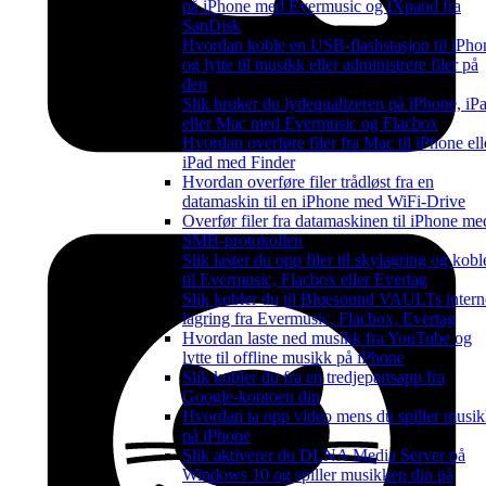
på iPhone med Evermusic og iXpand fra
SanDisk
Hvordan koble en USB-flashstasjon til iPho
og lytte til musikk eller administrere filer på
den
Slik bruker du lydequalizeren på iPhone, iP
eller Mac med Evermusic og Flacbox
Hvordan overføre filer fra Mac til iPhone ell
iPad med Finder
Hvordan overføre filer trådløst fra en
datamaskin til en iPhone med WiFi-Drive
Overfør filer fra datamaskinen til iPhone me
SMB-protokollen
Slik laster du opp filer til skylagring og kobl
til Evermusic, Flacbox eller Evertag
Slik kobler du til Bluesound VAULTs intern
lagring fra Evermusic, Flacbox, Evertag
Hvordan laste ned musikk fra YouTube og
lytte til offline musikk på iPhone
Slik kobler du fra en tredjepartsapp fra
Google-kontoen din
Hvordan ta opp video mens du spiller musi
på iPhone
Slik aktiverer du DLNA Media Server på
Windows 10 og spiller musikken din på