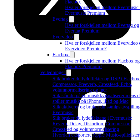
Flacbox
Hva er forskjellen mellom Evermusic
Evermusic Premium
Evertag
Hva er forskjellen mellom Evertag og
Evertag Premium
Evervideo
Hva er forskjellen mellom Evervideo 
Evervideo Premium?
Flacbox
Hva er forskjellen mellom Flacbox og
Flacbox Premium?
Veiledninger
Slik bruker du lydeffekter og DSP i Flacbox
Compressor, Freeverb, Crossfeed, Echo,
volumnormalisering og mer
Slik slår du på en musikkvisualiserer mens 
spiller musikk på iPhone, iPad og Mac
Slik aktiverer og bruker du sømløs avspilling
Evermusic
Slik bruker du lydeffektene i Evermusic:
Reverb, Delay, Distortion, Compressor,
Crossfeed og volumnormalisering
Hvordan eksportere Apple Music-spillelister