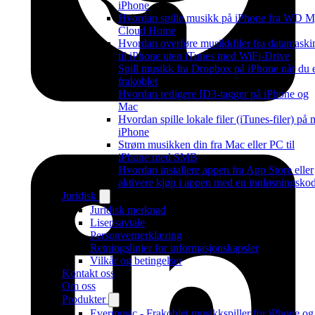
iPhone
Hvordan spille musikk på iPhone fra WD 
Cloud Home
Hvordan overføre musikkfiler fra datamaski
til iPhone uten iTunes med WiFi-Drive
Spill musikk fra Dropbox på iPhone når du 
frakoblet
Hvordan redigere ID3-tagger på iPhone og
Mac
Hvordan spille lokale filer (iTunes-filer) på 
iPhone
Strøm musikken din fra Mac eller PC til
iPhone med SMB
Hvordan installere appen fra App Store eller
aktivere kjøp i appen med en innløsningsko
Juridisk
Juridisk merknad
Lisensavtale
Personvernerklæring
Retningslinjer for informasjonskapsler
Vilkår og betingelser
Kontakt oss
Om oss
Produkter
Evermusic - Frakoblet musikkspiller for iPhone og