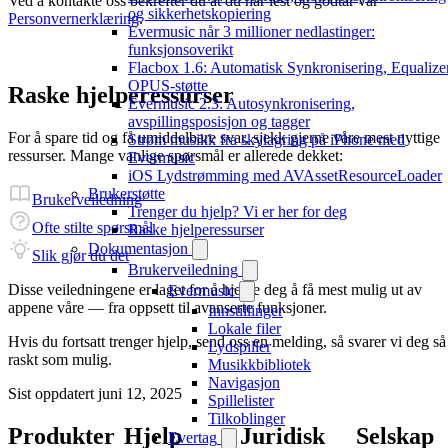
Ved å kontakte oss bekrefter du at du har lest og godtar vår
og sikkerhetskopiering
Personvernerklæring
.
Evermusic når 3 millioner nedlastinger:
funksjonsoverikt
Flacbox 1.6: Automatisk Synkronisering, Equalizer
OPUS-støtte
Raske hjelperessurser
Evermusic 2.3: Autosynkronisering,
avspillingsposisjon og tagger
For å spare tid og få umiddelbare svar, sjekk gjerne våre mest nyttige
Strøm musikk fra skylagring på iPhone med
ressurser. Mange vanlige spørsmål er allerede dekket:
Evermusic
iOS Lydstrømming med AVAssetResourceLoader
Brukerstøtte
Brukerveiledning
Trenger du hjelp? Vi er her for deg
Ofte stilte spørsmål
Raske hjelperessurser
Dokumentasjon
Slik gjør du det
Brukerveiledning
Disse veiledningene er laget for å hjelpe deg å få mest mulig ut av
Evermusic
appene våre — fra oppsett til avanserte funksjoner.
Innstillinger
Lokale filer
Hvis du fortsatt trenger hjelp, send oss en melding, så svarer vi deg så
Lydspiller
raskt som mulig.
Musikkbibliotek
Navigasjon
Sist oppdatert
juni 12, 2025
Spillelister
Tilkoblinger
Produkter
Hjelp
Juridisk
Selskap
Evertag