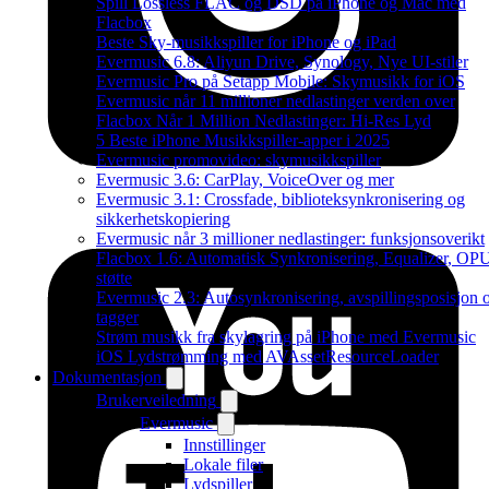
Spill Lossless FLAC og DSD på iPhone og Mac med
Flacbox
Beste Sky-musikkspiller for iPhone og iPad
Evermusic 6.8: Aliyun Drive, Synology, Nye UI-stiler
Evermusic Pro på Setapp Mobile: Skymusikk for iOS
Evermusic når 11 millioner nedlastinger verden over
Flacbox Når 1 Million Nedlastinger: Hi-Res Lyd
5 Beste iPhone Musikkspiller-apper i 2025
Evermusic promovideo: skymusikkspiller
Evermusic 3.6: CarPlay, VoiceOver og mer
Evermusic 3.1: Crossfade, biblioteksynkronisering og
sikkerhetskopiering
Evermusic når 3 millioner nedlastinger: funksjonsoverikt
Flacbox 1.6: Automatisk Synkronisering, Equalizer, OP
støtte
Evermusic 2.3: Autosynkronisering, avspillingsposisjon 
tagger
Strøm musikk fra skylagring på iPhone med Evermusic
iOS Lydstrømming med AVAssetResourceLoader
Dokumentasjon
Brukerveiledning
Evermusic
Innstillinger
Lokale filer
Lydspiller