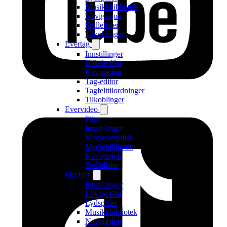
Musikkbibliotek
Navigasjon
Spillelister
Tilkoblinger
Evertag
Innstillinger
Lokale filer
Navigasjon
Tag-editor
Tagfelttilordninger
Tilkoblinger
Evervideo
Filer
Innstillinger
Medieavspiller
Mediebibliotek
Navigasjon
Spillelister
Flacbox
Innstillinger
Lokale filer
Lydspiller
Musikkbibliotek
Navigasjon