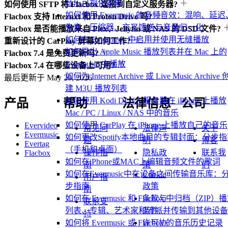
音乐可视化效果
如何使用 SFTP 将 Flacbox 连接到自定义服务器?
如何使用 Evermusic 的音频音效：混响、延迟
Flacbox 支持 Internxt 和 Proton Drive 吗?
失真、压缩器、交叉馈送与音量归一化
Flacbox 是否能播放来自 Plex、Jellyfin 或 NAS 的 DSD 文件?
如何在 Evermusic 中启用并使用无缝播放
重新设计的 CarPlay 屏幕如何工作?
如何导出 Apple Music 播放列表并在 Mac 上的
Flacbox 7.4 是免费更新吗?
Evermusic 中播放
Flacbox 7.4 在哪些设备上可用?
如何为 Internet Archive 或 Live Music Archive 
最后更新于
May 20, 2026
建 M3U 播放列表
如何使用 Kodi DLNA 服务器在 iPhone 上播放
产品
帮助
法律信息
公司
Mac / PC / Linux / NAS 中的音乐
如何使用 CarPlay 在 iPhone 上播放自己的音乐
Evervideo
常见问
法律声
关于
Evermusic
如何更改Spotify本地曲目的专辑封面：分步
题
明
博客
Evertag
（手机和桌面）
操作指
隐私政
联系我
Flacbox
如何在iPhone或MAC上编辑音频文件的歌词
南
策
们
如何在Evermusic中在设备之间传输音乐库：
Cookie
用户指
政策
步指南
南
条款与
如何在 Evermusic 和 Flacbox 中归档（ZIP）
联系支
条件
列表、专辑、艺术家和流派并传输到其他设备
持
许可协
如何将 Evermusic 或 Flacbox 的音乐历史记录