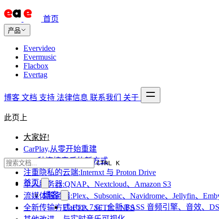
首页
产品
Evervideo
Evermusic
Flacbox
Evertag
博客
文档
支持
法律信息
联系我们
关于
此页上
大家好!
CarPlay,从零开始重建
10+ 种连接音乐的新方式
CTRL K
注重隐私的云端:Internxt 与 Proton Drive
首页
个人服务器:QNAP、Nextcloud、Amazon S3
博客
流媒体服务器:Plex、Subsonic、Navidrome、Jellyfin、Emb
Flacbox 7.6：全新 BASS 音频引擎、音效、DS
全新传输方式:FTP、SFTP、NFS
与实时音乐可视化