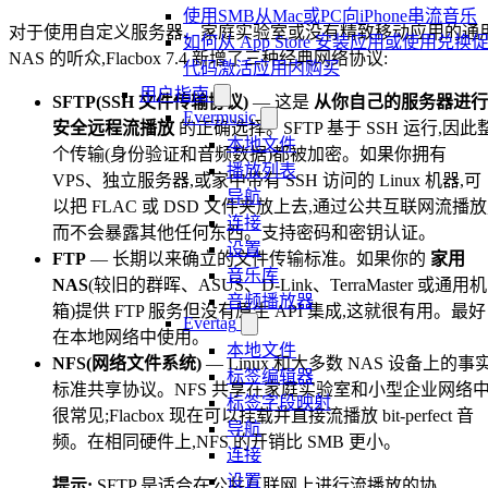
使用SMB从Mac或PC向iPhone串流音乐
对于使用自定义服务器、家庭实验室或没有精致移动应用的通
如何从 App Store 安装应用或使用兑换
NAS 的听众,Flacbox 7.4 新增了三种经典网络协议:
代码激活应用内购买
用户指南
SFTP(SSH 文件传输协议)
— 这是
从你自己的服务器进行
Evermusic
安全远程流播放
的正确选择。SFTP 基于 SSH 运行,因此
本地文件
个传输(身份验证和音频数据)都被加密。如果你拥有
播放列表
VPS、独立服务器,或家中带有 SSH 访问的 Linux 机器,可
导航
以把 FLAC 或 DSD 文件夹放上去,通过公共互联网流播放
连接
而不会暴露其他任何东西。支持密码和密钥认证。
设置
FTP
— 长期以来确立的文件传输标准。如果你的
家用
音乐库
NAS
(较旧的群晖、ASUS、D-Link、TerraMaster 或通用机
音频播放器
箱)提供 FTP 服务但没有原生 API 集成,这就很有用。最好
Evertag
在本地网络中使用。
本地文件
NFS(网络文件系统)
— Linux 和大多数 NAS 设备上的事
标签编辑器
标准共享协议。NFS 共享在家庭实验室和小型企业网络
标签字段映射
很常见;Flacbox 现在可以挂载并直接流播放 bit-perfect 音
导航
频。在相同硬件上,NFS 的开销比 SMB 更小。
连接
设置
提示:
SFTP 是适合在公共互联网上进行流播放的协