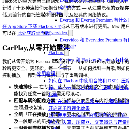
Evermusic 和 Evermusic Premium 
Flacbox 的重大更新已经到来。我们从零开始重建了 CarPlay,并
么区别
新增了十多种连接你无损音乐库的方式 — 从注重隐私的云端存
Evertag
储,到流行的自托管媒体服务器,以及经典的网络协议。
Evertag 和 Evertag Premium 有什
在 App Store 下载 Flacbox 7.4
或从已有版本进行更新。Mac 用
别
Evervideo
可以在
此处获取桌面版
。
Evervideo 和 Evervideo Premium 
CarPlay,从零开始重建
么区别？
Flacbox
Flacbox 和 Flacbox Premium 有什
我们从零开始为 Flacbox 重新设计了
Apple CarPlay
,让旅途中
别？
聆听更安全、更轻松。每一个细节 — 从如何找到一首歌,到如
使用教程
控制播放 — 都为车内体验进行了重新调校。
如何在 Flacbox 中使用音效和 DSP：压
快速排序
— 在专辑、艺人、播放列表和文件夹中,瞬间就
器、Freeverb、交叉馈送、回声、音量
能找到任意一首歌,无需无尽滚动。
化等
匹配车辆的配色方案
— 选择与仪表盘或车内灯光相搭配
如何在 iPhone、iPad 和 Mac 上播放音
主题,昼夜皆宜。
开启音乐可视化效果
全新「正在播放」屏幕
— 更大的封面、更清晰的控件,以
如何使用 Evermusic 的音频音效：混响
及一触即达的新播放操作。
延迟、失真、压缩器、交叉馈送与音量
一眼看到完整播放队列
— 无需离开当前屏幕即可查看接