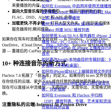
一化
来要播放的内容。
如何在 Evermusic 中启用并使用无缝播
面向大型音乐库的字母索引
— 一触即可跳转数万首
如何导出 Apple Music 播放列表并在 Ma
FLAC、DSD、ALAC 和 APE 曲目。
上的 Evermusic 中播放
加载更快,不再卡顿
— 打开大型文件夹、云端目录或媒体
如何为 Internet Archive 或 Live Music
服务器库时,瞬间感受。
Archive 创建 M3U 播放列表
如何使用 Kodi DLNA 服务器在 iPhone 
如果你在驾车时流播放无损音频 — 从 Dropbox、Google Drive
播放 Mac / PC / Linux / NAS 中的音乐
OneDrive、iCloud Drive、
Plex
、
Jellyfin
、Subsonic 或任何其他
如何使用 CarPlay 在 iPhone 上播放自己
源 — 重建后的 CarPlay 体验让整个流程感觉就像车内原生。
音乐
如何更改Spotify本地曲目的专辑封面：
10+ 种连接音乐的新方式
步指南（手机和桌面）
如何在iPhone或MAC上编辑音频文件的
Flacbox 7.4 拓展了「音乐库」的定义。如果你的 hi-res 文件存
词
在你信任的云端、家中 NAS,或自托管的流媒体服务器,Flacbox
如何在Evermusic中在设备之间传输音乐
现在可以直接从中流播放 — 无需同步、无需导出、无需格式转
库：分步指南
换。
如何在 Evermusic 和 Flacbox 中归档
（ZIP）播放列表、专辑、艺术家和流
注重隐私的云端:Internxt 与 Proton Drive
传输到其他设备