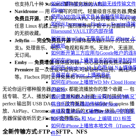
如何使用WiFi-Drive从电脑无线传输文
也支持几十种 Subsonic 兼容服务器的 API。
iPhone
Navidrome
— 用 Go 编写的现代、轻量级音乐服务器,
完
使用SMB协议将文件从电脑传输到iPhon
免费且开源
。实现了 Subsonic API。可在树莓派、NAS 或
如何从Evermusic、Flacbox、Evertag连接
任意 Linux 机器上运行。强烈推荐用于数十万首曲目以内
Bluesound VAULT的内部存储
的无损收藏。
如何从 YouTube 下载音乐并在 iPhone 
Jellyfin
—
完全免费且开源
的媒体服务器(Emby 的社区分
线收听
支)。处理音乐、电影、电视和有声书。无账户、无遥测
如何断开第三方应用与Google帐户的连
无订阅。
如何在iPhone上播放音乐的同时录制视
Emby
—
免费增值
媒体服务器。核心服务器免费;
Emby
如何在 Windows 10 上启用 DLNA 媒体
Premiere
是一次性或年度购买,可解锁移动应用、离线同
务器并在 iPhone 上播放音乐
等。Flacbox 同时支持免费和 Premiere 资料库。
如何在iPhone上播放WD My Cloud Hom
无论你运行哪种服务器,Flacbox 都能流播放你的整个收藏 — 包
的音乐
括专辑、艺人、播放列表、流派和嵌入封面 — 同时提供 bit-
如何使用WiFi-Drive在没有iTunes的情况
perfect 输出到 USB DAC、10 段均衡器、crossfade 与 gapless 播
将音乐文件从电脑传输到iPhone
放、AirPlay、Chromecast 以及重建后的
CarPlay
体验。你的服
离线时在iPhone上播放Dropbox中的音乐
务器保留收听历史;Flacbox 会尊重它。
如何在 iPhone 和 Mac 上编辑 ID3 标签
如何在iPhone上播放本地文件（iTunes文
全新传输方式:FTP、SFTP、NFS
件）