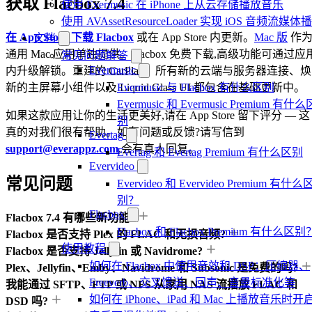
获取 Flacbox 7.4
使用 Evermusic 在 iPhone 上从云存储播放音乐
使用 AVAssetResourceLoader 实现 iOS 音频流媒体
在 App Store 下载 Flacbox
或在 App Store 内更新。
Mac 版
作
文档
通用 Mac 应用单独提供。Flacbox 免费下载,高级功能可通过应
常见问题解答
Evermusic
内升级解锁。重建的 CarPlay、所有新的云端与服务器连接、焕
Evermusic 与 Flacbox 有什么区别
新的主屏幕小组件以及 Liquid Glass UI 都包含在基础更新中。
Evermusic 和 Evermusic Premium 有什么
如果这款应用让你的生活更美好,请在 App Store 留下评分 — 这
别
真的对我们很有帮助。如有问题或反馈?请写信到
Evertag
support@everappz.com
,会有真人回复。
Evertag 和 Evertag Premium 有什么区别
Evervideo
常见问题
Evervideo 和 Evervideo Premium 有什么
别？
Flacbox
Flacbox 7.4 有哪些新功能?
Flacbox 和 Flacbox Premium 有什么区别
Flacbox 是否支持 Plex 的 FLAC 和无损音频?
使用教程
Flacbox 是否支持 Jellyfin 或 Navidrome?
如何在 Flacbox 中使用音效和 DSP：压缩器、
Plex、Jellyfin、Emby、Navidrome 和 Subsonic 是免费的吗?
Freeverb、交叉馈送、回声、音量标准化等
我能通过 SFTP、FTP 或 NFS 从家用 NAS 流播放 FLAC 和
如何在 iPhone、iPad 和 Mac 上播放音乐时开
DSD 吗?