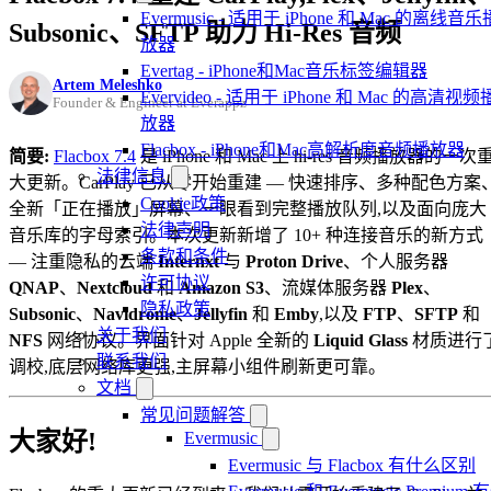
Evermusic - 适用于 iPhone 和 Mac 的离线音乐
Subsonic、SFTP 助力 Hi-Res 音频
放器
Evertag - iPhone和Mac音乐标签编辑器
Artem Meleshko
Evervideo - 适用于 iPhone 和 Mac 的高清视频
Founder & Engineer at Everappz
放器
Flacbox - iPhone和Mac高解析度音频播放器
简要:
Flacbox 7.4
是 iPhone 和 Mac 上 hi-res 音频播放器的一次
法律信息
大更新。CarPlay 已从零开始重建 — 快速排序、多种配色方案
Cookie政策
全新「正在播放」屏幕、一眼看到完整播放队列,以及面向庞大
法律声明
音乐库的字母索引。本次更新新增了 10+ 种连接音乐的新方式
条款和条件
— 注重隐私的云端
Internxt
与
Proton Drive
、个人服务器
许可协议
QNAP
、
Nextcloud
和
Amazon S3
、流媒体服务器
Plex
、
隐私政策
Subsonic
、
Navidrome
、
Jellyfin
和
Emby
,以及
FTP
、
SFTP
和
关于我们
NFS
网络协议。界面针对 Apple 全新的
Liquid Glass
材质进行
联系我们
调校,底层网络库更强,主屏幕小组件刷新更可靠。
文档
常见问题解答
大家好!
Evermusic
Evermusic 与 Flacbox 有什么区别