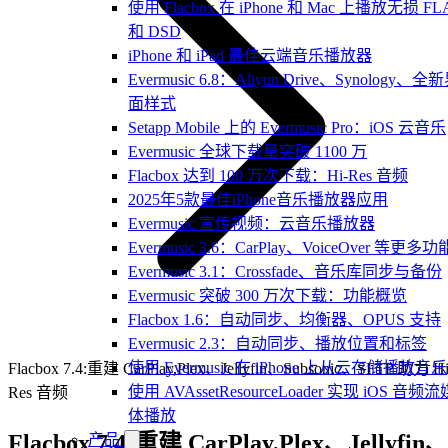
使用 Flacbox 在 iPhone 和 Mac 上播放无损 FL
和 DSD
iPhone 和 iPad 最佳云端音乐播放器
Evermusic 6.8：Aliyun Drive、Synology、全
面样式
Setapp Mobile 上的 Evermusic Pro：iOS 云音乐
Evermusic 全球下载量突破 1100 万
Flacbox 达到 100 万次下载：Hi-Res 音频
2025年5款最佳iPhone音乐播放器应用
Evermusic 宣传视频：云音乐播放器
Evermusic 3.6：CarPlay、VoiceOver 等更多功
Evermusic 3.1：Crossfade、音乐库同步与备份
Evermusic 突破 300 万次下载：功能概览
Flacbox 1.6：自动同步、均衡器、OPUS 支持
Evermusic 2.3：自动同步、播放位置和标签
使用 Evermusic 在 iPhone 上从云存储播放音乐
Flacbox 7.4:重建 CarPlay,Plex、Jellyfin、Subsonic、SFTP 助力 Hi
使用 AVAssetResourceLoader 实现 iOS 音频流
Res 音频
体播放
Flacbox 7.4:重建 CarPlay,Plex、Jellyfin
产品