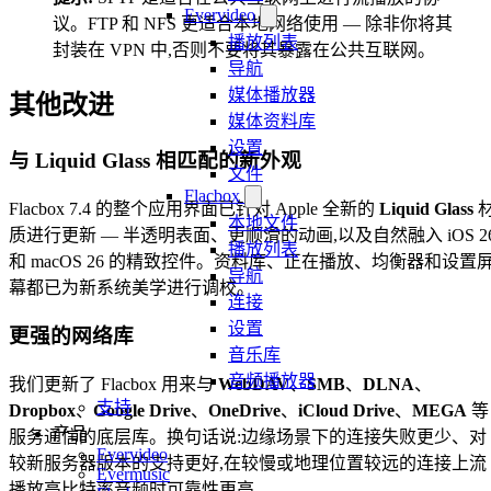
Evervideo
议。FTP 和 NFS 更适合本地网络使用 — 除非你将其
播放列表
封装在 VPN 中,否则不要将其暴露在公共互联网。
导航
媒体播放器
其他改进
媒体资料库
设置
与 Liquid Glass 相匹配的新外观
文件
Flacbox
Flacbox 7.4 的整个应用界面已针对 Apple 全新的
Liquid Glass
本地文件
质进行更新 — 半透明表面、更顺滑的动画,以及自然融入 iOS 2
播放列表
和 macOS 26 的精致控件。资料库、正在播放、均衡器和设置
导航
幕都已为新系统美学进行调校。
连接
设置
更强的网络库
音乐库
音频播放器
我们更新了 Flacbox 用来与
WebDAV
、
SMB
、
DLNA
、
支持
Dropbox
、
Google Drive
、
OneDrive
、
iCloud Drive
、
MEGA
等
产品
服务通信的底层库。换句话说:边缘场景下的连接失败更少、对
Evervideo
较新服务器版本的支持更好,在较慢或地理位置较远的连接上流
Evermusic
播放高比特率音频时可靠性更高。