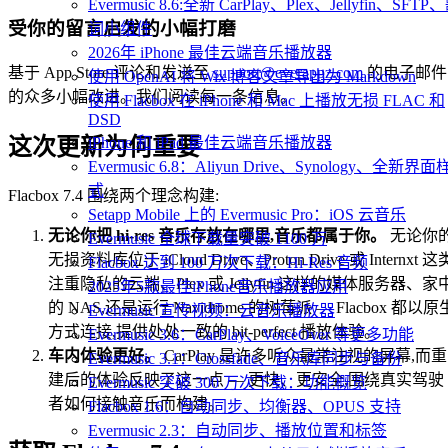
Evermusic 8.6:全新 CarPlay、Plex、Jellyfin、SFTP
受你的留言启发的小幅打磨
词小组件
2026年 iPhone 最佳云端音乐播放器
基于 App Store 评论和发送至
support@everappz.com
的电子邮件
使用 OpenAI 将 Wix 博客文章导出为 Markdown
的众多小幅改进。我们阅读每一条信息。
使用 Flacbox 在 iPhone 和 Mac 上播放无损 FLAC 和
DSD
这次更新为何重要
iPhone 和 iPad 最佳云端音乐播放器
Evermusic 6.8：Aliyun Drive、Synology、全新界面
式
Flacbox 7.4 围绕两个理念构建:
Setapp Mobile 上的 Evermusic Pro：iOS 云音乐
无论你把 hi-res 音乐存放在哪里,音乐都属于你。
无论你
Evermusic 全球下载量突破 1100 万
无损资料库位于 iCloud Drive、Proton Drive 或 Internxt 这
Flacbox 达到 100 万次下载：Hi-Res 音频
注重隐私的云端、Plex 或 Jellyfin 这样的媒体服务器、家
2025年5款最佳iPhone音乐播放器应用
的 NAS,还是运行 Navidrome 的树莓派 — Flacbox 都以原
Evermusic 宣传视频：云音乐播放器
方式连接,提供处处一致的 bit-perfect 播放体验。
Evermusic 3.6：CarPlay、VoiceOver 等更多功能
车内体验更好。
CarPlay 是许多听众最常注视的屏幕,而重
Evermusic 3.1：Crossfade、音乐库同步与备份
建后的体验反映了这一点 — 更快、更安全,围绕真实驾驶
Evermusic 突破 300 万次下载：功能概览
者如何接触音乐而构建。
Flacbox 1.6：自动同步、均衡器、OPUS 支持
Evermusic 2.3：自动同步、播放位置和标签