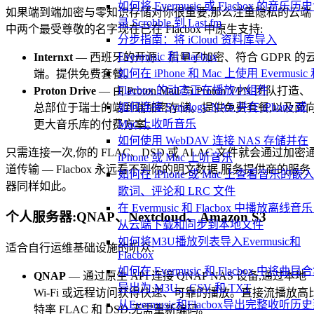
如何将 Evermusic 或 Flacbox 的音乐历
如果端到端加密与零知识存储对你很重要,那么注重隐私的云端
录 Scrobble 到 Last.fm
中两个最受尊敬的名字现在已在 Flacbox 中原生支持:
分步指南：将 iCloud 资料库导入
Evermusic 和 Flacbox
Internxt
— 西班牙的开源、后量子加密、符合 GDPR 的
如何在 iPhone 和 Mac 上使用 Evermusic
端。提供免费套餐。
Flacbox 的动态正在播放小组件
Proton Drive
— 由 Proton Mail 与 Proton VPN 团队打造、
如何连接 Synology NAS 并在 iPhone 或
总部位于瑞士的端到端加密存储。提供免费套餐,以及面
Mac 上收听音乐
更大音乐库的付费方案。
如何使用 WebDAV 连接 NAS 存储并在
只需连接一次,你的 FLAC、DSD 或 ALAC 文件就会通过加密
iPhone 或 Mac 上听音乐
道传输 — Flacbox 永远看不到你的明文数据,服务提供商的服务
如何在 iPhone 或 Mac 上查看音乐的嵌
器同样如此。
歌词、评论和 LRC 文件
在 Evermusic 和 Flacbox 中播放离线音
个人服务器:QNAP、Nextcloud、Amazon S3
从云端下载和同步到本地文件
如何将M3U播放列表导入Evermusic和
适合自行运维基础设施的听众:
Flacbox
如何在 Evermusic 和 Flacbox 中将曲目
QNAP
— 通过原生 API 连接 QNAP NAS 设备,通过本地
导出为 M3U、CSV 和 TXT
Wi-Fi 或远程访问获得快速、可靠的播放。直接流播放高
从Evermusic和Flacbox导出完整收听历
特率 FLAC 和 DSD,无需重新编码。