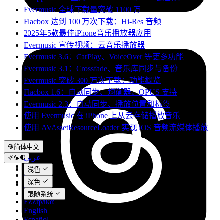
Evermusic 全球下载量突破 1100 万
Flacbox 达到 100 万次下载：Hi-Res 音频
2025年5款最佳iPhone音乐播放器应用
Evermusic 宣传视频：云音乐播放器
Evermusic 3.6：CarPlay、VoiceOver 等更多功能
Evermusic 3.1：Crossfade、音乐库同步与备份
Evermusic 突破 300 万次下载：功能概览
Flacbox 1.6：自动同步、均衡器、OPUS 支持
Evermusic 2.3：自动同步、播放位置和标签
使用 Evermusic 在 iPhone 上从云存储播放音乐
使用 AVAssetResourceLoader 实现 iOS 音频流媒体播放
简体中文
عربي
Català
浅色
Čeština
深色
Dansk
Deutsch
跟随系统
Ελληνικά
English
Español