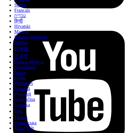
Suomi
Français
עברית
हिन्दी
Hrvatski
Magyar
Bahasa Indonesia
Italiano
日本語
한국어
Bahasa Melayu
Nederlands
Norsk
Polski
Português
Română
Русский
Slovenčina
Svenska
ไทย
Türkçe
Українська
Tiếng Việt