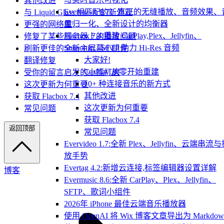
其他改进
Evermusic 8.7：真正的无缝播放、音频效果、
与 Liquid Glass 相匹配的新外观
量归一化、全新设计的均衡器
更强的网络库
Flacbox 7.4:重建 CarPlay,Plex、Jellyfin、
修复了某些服务器上的播放问题
Subsonic、SFTP 助力 Hi-Res 音频
刷新更佳的全新主屏幕小组件
大家好!
翻译修复
CarPlay,从零开始重建
受你的留言启发的小幅打磨
10+ 种连接音乐的新方式
这次更新为何重要
其他改进
获取 Flacbox 7.4
这次更新为何重要
常见问题
获取 Flacbox 7.4
返回顶部
常见问题
Evervideo 1.7:全新 Plex、Jellyfin、云端串流
放手势
Evertag 4.2:新增云连接,标签编辑器设置详解
博客
Evermusic 8.6:全新 CarPlay、Plex、Jellyfin、
SFTP、歌词小组件
2026年 iPhone 最佳云端音乐播放器
使用 OpenAI 将 Wix 博客文章导出为 Markdow