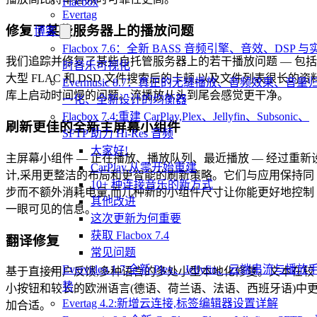
Flacbox
Evertag
修复了某些服务器上的播放问题
博客
Flacbox 7.6：全新 BASS 音频引擎、音效、DSP 与
我们追踪并修复了某些自托管服务器上的若干播放问题 — 包括
时音乐可视化
大型 FLAC 和 DSD 文件搜索后的卡顿,以及文件列表很长的资
Evermusic 8.7：真正的无缝播放、音频效果、音量
库上启动时间慢的问题。流播放从头到尾会感觉更干净。
一化、全新设计的均衡器
Flacbox 7.4:重建 CarPlay,Plex、Jellyfin、Subsonic、
刷新更佳的全新主屏幕小组件
SFTP 助力 Hi-Res 音频
大家好!
主屏幕小组件 — 正在播放、播放队列、最近播放 — 经过重新
CarPlay,从零开始重建
计,采用更整洁的布局和更智能的刷新策略。它们与应用保持同
10+ 种连接音乐的新方式
步而不额外消耗电量,而几种新的小组件尺寸让你能更好地控制
其他改进
一眼可见的信息。
这次更新为何重要
获取 Flacbox 7.4
翻译修复
常见问题
Evervideo 1.7:全新 Plex、Jellyfin、云端串流与播放
基于直接用户反馈,多种语言的多处小型本地化修复。文本在较
势
小按钮和较长的欧洲语言(德语、荷兰语、法语、西班牙语)中
Evertag 4.2:新增云连接,标签编辑器设置详解
加合适。