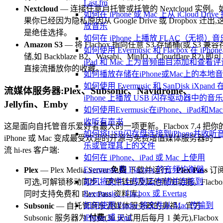
Last.fm
Nextcloud
— 连接任意自托管或托管的 Nextcloud 实例。
如何在 iPhone 或 Mac 上从 iCloud Drive
果你已经因为隐私原因从 Google Drive 或 Dropbox 迁出,
放音乐
是绝佳选择。
如何在 iPhone 上播放 FLAC（无损）音
Amazon S3
— 将 Flacbox 指向任意 S3 存储桶(或 S3 兼容
如何使用 Evermusic 和 Flacbox 在 iPhon
储,如 Backblaze B2、Wasabi、MinIO、Cloudflare R2),即可
iPad 和 Mac 上为音频曲目添加和查看评
直接流播放你的收藏。
如何播放存储在iPhone或Mac上的本地
如何使用 Evermusic 和 SanDisk iXpand 
流媒体服务器:Plex、Subsonic、Navidrome、
iPhone 上播放 USB 闪存驱动器中的音乐
Jellyfin、Emby
如何使用Evermusic在iPhone、iPad和Ma
收听有声书
这是面向自托管音乐爱好者最大的一项更新。Flacbox 7.4 把你
如何将USB闪存盘连接到iPhone并收听
iPhone 或 Mac 变成最受欢迎的开源与免费增值媒体服务器的一
乐或管理其上的文件
流 hi-res 客户端:
如何在 iPhone、iPad 或 Mac 上使用
Evermusic 和 Flacbox 的音频均衡器
Plex
— Plex Media Server
免费
下载并运行。
Plex Pass
订
如何将文件上传到云存储并连接到
可选,可解锁移动同步、硬件转码及其他附加功能。Flacbo
Evermusic、Flacbox 或 Evertag
同时支持免费和 Plex Pass 资料库。
如何使用 Finder 将文件从 Mac 传输到
Subsonic
— 自托管音乐流媒体服务器的鼻祖。官方
iPhone 或 iPad
Subsonic 服务器为
付费
(30 天试用后每月 1 美元),Flacbox