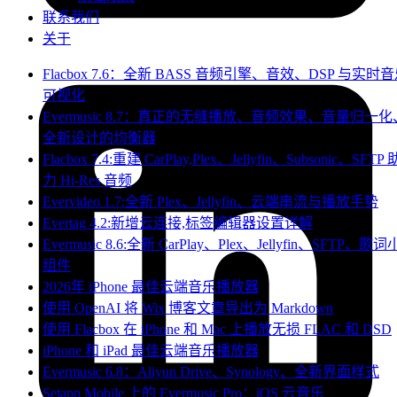
联系我们
关于
Flacbox 7.6：全新 BASS 音频引擎、音效、DSP 与实时
可视化
Evermusic 8.7：真正的无缝播放、音频效果、音量归一化
全新设计的均衡器
Flacbox 7.4:重建 CarPlay,Plex、Jellyfin、Subsonic、SFTP 
力 Hi-Res 音频
Evervideo 1.7:全新 Plex、Jellyfin、云端串流与播放手势
Evertag 4.2:新增云连接,标签编辑器设置详解
Evermusic 8.6:全新 CarPlay、Plex、Jellyfin、SFTP、歌词
组件
2026年 iPhone 最佳云端音乐播放器
使用 OpenAI 将 Wix 博客文章导出为 Markdown
使用 Flacbox 在 iPhone 和 Mac 上播放无损 FLAC 和 DSD
iPhone 和 iPad 最佳云端音乐播放器
Evermusic 6.8：Aliyun Drive、Synology、全新界面样式
Setapp Mobile 上的 Evermusic Pro：iOS 云音乐