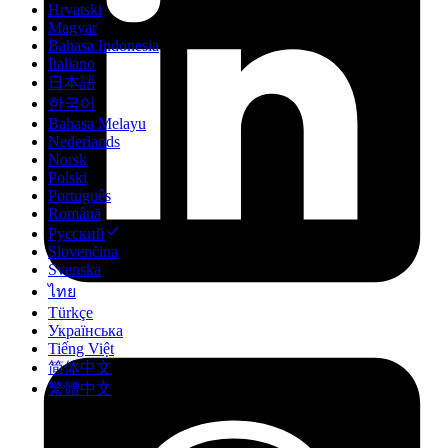
Hrvatski
Magyar
Bahasa Indonesia
Italiano
日本語
한국어
Bahasa Melayu
Nederlands
Norsk
Polski
Português
Română
Русский
Slovenčina
Svenska
ไทย
Türkçe
Українська
Tiếng Việt
简体中文
繁體中文