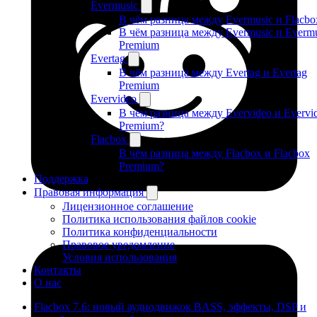
Evermusic
В чём разница между Evermusic и Flacbo
В чём разница между Evermusic и Evermu
Premium
Evertag
В чём разница между Evertag и Evertag
Premium
Evervideo
В чём разница между Evervideo и Evervi
Premium?
Flacbox
В чём разница между Flacbox и Flacbox
Premium?
Поддержка
Правовая информация
Лицензионное соглашение
Политика использования файлов cookie
Политика конфиденциальности
Правовое уведомление
Условия использования
Контакты
О нас
Flacbox 7.6: новый аудиодвижок BASS, эффекты, DSP и