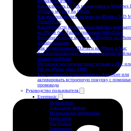
музыки на iPhone
Как включить DLNA медиасервер в Windows 
слушать музыку на iPhone
Как воспроизводить музыку на iPhone с WD 
Cloud Home
Как перенести музыкальные файлы с компьют
на iPhone без iTunes с помощью WiFi-Drive
Воспроизведение музыки из Dropbox на iPhon
офлайн-режиме
Как редактировать ID3-теги на iPhone и Mac
Как воспроизводить локальные файлы (файлы
iTunes) на iPhone
Потоковое воспроизведение музыки с Mac ил
ПК на iPhone через SMB
Как установить приложение из App Store или
активировать встроенную покупку с помощь
промокода
Руководство пользователя
Evermusic
Аудиоплеер
Локальные файлы
Музыкальная библиотека
Навигация
Настройки
Плейлисты