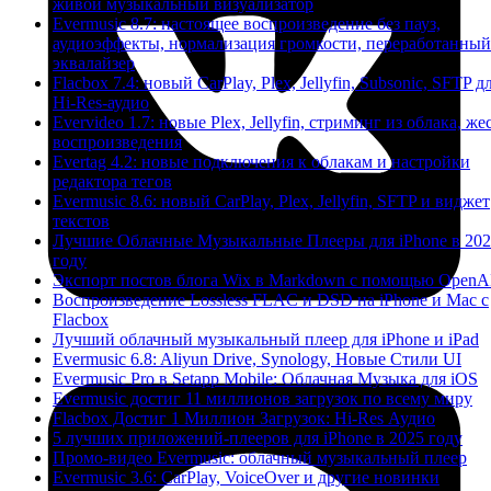
живой музыкальный визуализатор
Evermusic 8.7: настоящее воспроизведение без пауз,
аудиоэффекты, нормализация громкости, переработанный
эквалайзер
Flacbox 7.4: новый CarPlay, Plex, Jellyfin, Subsonic, SFTP д
Hi-Res-аудио
Evervideo 1.7: новые Plex, Jellyfin, стриминг из облака, же
воспроизведения
Evertag 4.2: новые подключения к облакам и настройки
редактора тегов
Evermusic 8.6: новый CarPlay, Plex, Jellyfin, SFTP и виджет
текстов
Лучшие Облачные Музыкальные Плееры для iPhone в 20
году
Экспорт постов блога Wix в Markdown с помощью OpenA
Воспроизведение Lossless FLAC и DSD на iPhone и Mac с
Flacbox
Лучший облачный музыкальный плеер для iPhone и iPad
Evermusic 6.8: Aliyun Drive, Synology, Новые Стили UI
Evermusic Pro в Setapp Mobile: Облачная Музыка для iOS
Evermusic достиг 11 миллионов загрузок по всему миру
Flacbox Достиг 1 Миллион Загрузок: Hi-Res Аудио
5 лучших приложений-плееров для iPhone в 2025 году
Промо-видео Evermusic: облачный музыкальный плеер
Evermusic 3.6: CarPlay, VoiceOver и другие новинки