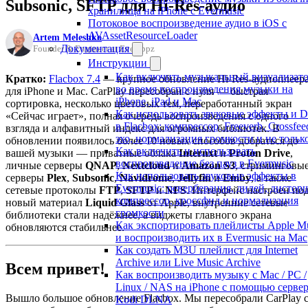
Subsonic, SFTP для Hi-Res-аудио
хранилища на iPhone с Evermusic
Потоковое воспроизведение аудио в iOS с
AVAssetResourceLoader
Artem Meleshko
Документация
Founder & Engineer at Everappz
Инструкции
Как включить музыкальный визуализат
Кратко:
Flacbox 7.4
— крупное обновление Hi-Res-аудиоплеер
во время воспроизведения музыки на
для iPhone и Mac. CarPlay пересобран с нуля — быстрая
iPhone, iPad и Mac
сортировка, несколько цветовых тем, переработанный экран
Как использовать звуковые эффекты и 
«Сейчас играет», полная очередь воспроизведения с одного
в Flacbox: компрессор, Freeverb, Crossfee
взгляда и алфавитный индекс для огромных библиотек. В
эхо, нормализация громкости и не тольк
обновлении появилось более 10 новых способов добраться до
Как включить и использовать
вашей музыки — приватные облака
Internxt
и
Proton Drive
,
воспроизведение без пауз в Evermusic
личные серверы
QNAP
,
Nextcloud
и
Amazon S3
, стриминговы
Как использовать звуковые эффекты в
серверы
Plex
,
Subsonic
,
Navidrome
,
Jellyfin
и
Emby
, а также
Evermusic: реверберация, дилей, дистор
сетевые протоколы
FTP
,
SFTP
и
NFS
. Интерфейс настроен по
компрессор, кроссфид и нормализация
новый материал
Liquid Glass
от Apple, внутренние сетевые
громкости
библиотеки стали надёжнее, а виджеты главного экрана
Как экспортировать плейлисты Apple M
обновляются стабильнее.
и воспроизводить их в Evermusic на Mac
Как создать M3U плейлист для Internet
Archive или Live Music Archive
Всем привет!
Как воспроизводить музыку с Mac / PC /
Linux / NAS на iPhone с помощью серве
Вышло большое обновление Flacbox. Мы пересобрали CarPlay 
Kodi DLNA