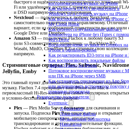
быстрого и надёжного воспроизведения по локальной Wi
воспроизведения музыки на iPhone
Fi или удалённому доступу. Стримьте высокобитные FL
Как включить DLNA медиасервер в
и DSD напрямую без перекодирования.
Windows 10 и слушать музыку на iPhone
Nextcloud
— подключитесь к любому Nextcloud —
Как воспроизводить музыку на iPhone 
самостоятельно поднятому или управляемому. Отличный
My Cloud Home
вариант, если из соображений приватности вы уже ушли 
Как перенести музыкальные файлы с
Google Drive или Dropbox.
компьютера на iPhone без iTunes с помо
Amazon S3
— подключите Flacbox к любому бакету S3
WiFi-Drive
(или S3-совместимому хранилищу — Backblaze B2,
Воспроизведение музыки из Dropbox на
Wasabi, MinIO, Cloudflare R2) и стримьте свою коллекцию
iPhone в офлайн-режиме
напрямую.
Как редактировать ID3-теги на iPhone и
Как воспроизводить локальные файлы
Стриминговые серверы: Plex, Subsonic, Navidrome
(файлы iTunes) на iPhone
Jellyfin, Emby
Потоковое воспроизведение музыки с M
или ПК на iPhone через SMB
Как установить приложение из App Stor
Это главный пункт для любителей самостоятельно поднимать
или активировать встроенную покупку 
музыку. Flacbox 7.4 превращает ваш iPhone или Mac в
помощью промокода
первоклассный Hi-Res-клиент для самых популярных открыты
Руководство пользователя
и условно-бесплатных медиасерверов:
Evermusic
Plex
— Plex Media Server
бесплатен
для скачивания и
Аудиоплеер
запуска. Подписка
Plex Pass
опциональна и открывает
Локальные файлы
мобильную синхронизацию, аппаратное
Музыкальная библиотека
транскодирование и другие дополнительные функции.
Навигация
Flacbox работает и с бесплатными библиотеками, и с