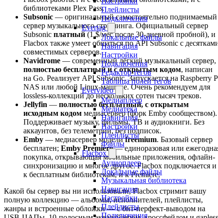
Настройки
библиотеками Plex Pass.
Плейлисты
Subsonic
— оригинальный самостоятельно поднимаемый
Подключения
сервер музыкального стриминга. Официальный сервер
Evertag
Subsonic
платный
(1 $/мес после 30-дневной пробной), и
Локальные файлы
Flacbox также умеет общаться по API Subsonic с десяткам
Навигация
совместимых серверов.
Настройки
Navidrome
— современный лёгкий музыкальный сервер,
Подключения
полностью бесплатный и с открытым кодом
, написан
Редактор тегов
на Go. Реализует API Subsonic. Запускается на Raspberry P
Таблица полей тегов
NAS или любой Linux-машине. Очень рекомендуем для
Evervideo
lossless-коллекций до нескольких сотен тысяч треков.
Медиаплеер
Jellyfin
—
полностью бесплатный, с открытым
Медиатека
исходным кодом
медиасервер (форк Emby сообществом).
Навигация
Поддерживает музыку, фильмы, ТВ и аудиокниги. Без
Настройки
аккаунтов, без телеметрии, без подписок.
Плейлисты
Emby
— медиасервер модели
freemium
. Базовый сервер
Файлы
бесплатен;
Emby Premiere
— единоразовая или ежегодна
Flacbox
покупка, открывающая мобильные приложения, офлайн-
Аудиоплеер
синхронизацию и многое другое. Flacbox подключается и
Локальные файлы
к бесплатным библиотекам, и к Premiere.
Музыкальная библиотека
Навигация
Какой бы сервер вы ни использовали, Flacbox стримит вашу
Настройки
полную коллекцию — альбомы, исполнителей, плейлисты,
Плейлисты
жанры и встроенные обложки — с бит-перфект-выводом на
Подключения
USB-ЦАПы, 10-полосным эквалайзером, кроссфейдом и gapless