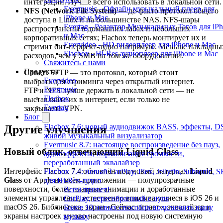
интеграции. Лучше всего использовать в локальной сети.
Evermusic - Офлайн музыкальный плеер для
NFS (Network File System)
— де-факто протокол общего
iPhone и Mac
доступа в Linux и на большинстве NAS. NFS-шары
Evertag - Редактор Музыкальных Тегов для iP
распространены в домашних лабах и небольших
и Mac
корпоративных сетях; Flacbox теперь монтирует их и
Evervideo - HD видеоплеер для iPhone и Mac
стримит бит-перфект-аудио напрямую. Меньше накладны
Flacbox - Hi-Res аудиоплеер для iPhone и Mac
расходов, чем у SMB на том же оборудовании.
Свяжитесь с нами
Продукты
Совет:
SFTP — это протокол, который стоит
Evervideo
выбрать для стриминга через открытый интернет.
Evermusic
FTP и NFS лучше держать в локальной сети — не
Flacbox
выставляйте их в интернет, если только не
Evertag
закрываете VPN.
Блог
Flacbox 7.6: новый аудиодвижок BASS, эффекты, D
Другие улучшения
живой музыкальный визуализатор
Evermusic 8.7: настоящее воспроизведение без пауз,
Новый облик, отвечающий Liquid Glass
аудиоэффекты, нормализация громкости,
переработанный эквалайзер
Интерфейс Flacbox 7.4 обновлён под новый материал
Liquid
Flacbox 7.4: новый CarPlay, Plex, Jellyfin, Subsonic, 
Glass
от Apple во всём приложении — полупрозрачные
для Hi-Res-аудио
поверхности, более плавные анимации и доработанные
Всем привет!
элементы управления, естественно вписывающиеся в iOS 26 и
CarPlay, пересобранный с нуля
macOS 26. Библиотека, экран «Сейчас играет», эквалайзер и
Более 10 новых способов подключить вашу
экраны настроек заново настроены под новую системную
музыку