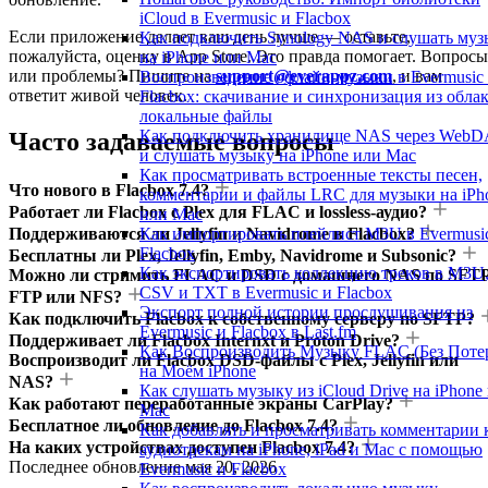
iCloud в Evermusic и Flacbox
Если приложение делает ваш день лучше — оставьте,
Как подключить Synology NAS и слушать муз
пожалуйста, оценку в App Store. Это правда помогает. Вопросы
на iPhone или Mac
или проблемы? Пишите на
support@everappz.com
, и вам
Воспроизведение офлайн-музыки в Evermusic
ответит живой человек.
Flacbox: скачивание и синхронизация из облак
локальные файлы
Как подключить хранилище NAS через Web
Часто задаваемые вопросы
и слушать музыку на iPhone или Mac
Как просматривать встроенные тексты песен,
Что нового в Flacbox 7.4?
комментарии и файлы LRC для музыки на iPh
Работает ли Flacbox с Plex для FLAC и lossless-аудио?
или Mac
Как импортировать плейлист M3U в Evermusi
Поддерживаются ли Jellyfin и Navidrome в Flacbox?
Flacbox
Бесплатны ли Plex, Jellyfin, Emby, Navidrome и Subsonic?
Как экспортировать коллекцию треков в M3U
Можно ли стримить FLAC и DSD с домашнего NAS по SFTP
CSV и TXT в Evermusic и Flacbox
FTP или NFS?
Экспорт полной истории прослушивания из
Как подключить Flacbox к собственному серверу по SFTP?
Evermusic и Flacbox в Last.fm
Поддерживает ли Flacbox Internxt и Proton Drive?
Как Воспроизводить Музыку FLAC (Без Поте
Воспроизводит ли Flacbox DSD-файлы с Plex, Jellyfin или
на Моём iPhone
NAS?
Как слушать музыку из iCloud Drive на iPhone
Как работают переработанные экраны CarPlay?
Mac
Бесплатное ли обновление до Flacbox 7.4?
Как добавлять и просматривать комментарии 
На каких устройствах доступен Flacbox 7.4?
аудиотрекам на iPhone, iPad и Mac с помощью
Последнее обновление
мая 20, 2026
Evermusic и Flacbox