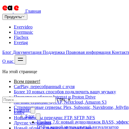
Главная
Продукты
Evervideo
Evermusic
Flacbox
Evertag
Блог
Документация
Поддержка
Правовая информация
Контакт
О нас
На этой странице
Всем привет!
CarPlay, пересобранный с нуля
Более 10 новых способов подключить вашу музыку
Приватные облака: Internxt и Proton Drive
CTRL K
Личные серверы: QNAP, Nextcloud, Amazon S3
Стриминговые серверы: Plex, Subsonic, Navidrome, Jellyfin
Главная
Emby
Блог
Новые методы передачи: FTP, SFTP, NFS
Flacbox 7.6: новый аудиодвижок BASS, эффек
Другие улучшения
DSP и живой музыкальный визуализатор
Новый облик, отвечающий Liquid Glass