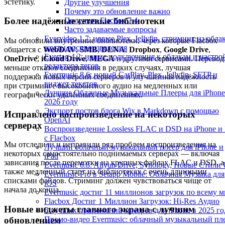
эстетику.
Другие улучшения
Почему это обновление важно
Более надёжные сетевые библиотеки
Получить Flacbox 7.4
Часто задаваемые вопросы
Evervideo 1.7: новые Plex, Jellyfin, стриминг из облак
Мы обновили внутренние библиотеки, через которые Flacbox
жесты воспроизведения
общается с
WebDAV
,
SMB
,
DLNA
,
Dropbox
,
Google Drive
,
Evertag 4.2: новые подключения к облакам и настро
OneDrive
,
iCloud Drive
,
MEGA
и другими сервисами. Перевод
редактора тегов
меньше отказов соединения в редких случаях, лучшая
Evermusic 8.6: новый CarPlay, Plex, Jellyfin, SFTP и
поддержка новых версий серверов и улучшенная надёжность
виджет текстов
при стриминге высокобитного аудио на медленных или
Лучшие Облачные Музыкальные Плееры для iPhone
географически удалённых соединениях.
2026 году
Экспорт постов блога Wix в Markdown с помощью
Исправлено воспроизведение на некоторых
OpenAI
серверах
Воспроизведение Lossless FLAC и DSD на iPhone и
с Flacbox
Мы отследили и исправили ряд проблем воспроизведения на
Лучший облачный музыкальный плеер для iPhone и
некоторых самостоятельно поднимаемых серверах — включая
iPad
зависания после перемотки на крупных файлах FLAC и DSD, а
Evermusic 6.8: Aliyun Drive, Synology, Новые Стили 
также медленный старт на библиотеках с очень длинными
Evermusic Pro в Setapp Mobile: Облачная Музыка для
списками файлов. Стриминг должен чувствоваться чище от
iOS
начала до конца.
Evermusic достиг 11 миллионов загрузок по всему 
Flacbox Достиг 1 Миллион Загрузок: Hi-Res Аудио
Новые виджеты главного экрана с лучшим
5 лучших приложений-плееров для iPhone в 2025 го
Промо-видео Evermusic: облачный музыкальный пл
обновлением