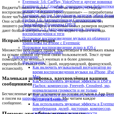
Evermusic 3.6: CarPlay, VoiceOver и другие новинки
Evermusic 3.1: Crossfade, синхронизация библиотеки
Виджеты главного экрана — «Сейчас играет», «Очередь
резервное копирование
воспроизведения», «Недавно прослушанные» — переработаны 
Evermusic достиг 3 миллионов загрузок: обзор фун
более чистыми макетами и более умной политикой обновлений
Flacbox 1.6: Автоматическая Синхронизация,
Они остаются синхронизированными с приложением без
Эквалайзер, Поддержка OPUS
лишнего расхода батареи, а несколько новых размеров виджето
Evermusic 2.3: Автосинхронизация, позиция
дают больше контроля над тем, что видно с одного взгляда.
воспроизведения и теги
Потоковое воспроизведение музыки из облачного
Исправления переводов
хранилища на iPhone с Evermusic
Потоковое воспроизведение аудио в iOS с
Множество небольших правок локализации в нескольких язык
AVAssetResourceLoader
на основе прямой обратной связи пользователей. Текст лучше
Документация
помещается на меньших кнопках и в более длинных
Инструкции
европейских языках (немецкий, нидерландский, французский,
Как включить музыкальный визуализатор во
испанский).
время воспроизведения музыки на iPhone, iPa
Mac
Маленькая шлифовка, вдохновлённая вашими
Как использовать звуковые эффекты и DSP в
сообщениями
Flacbox: компрессор, Freeverb, Crossfeed, эхо,
нормализация громкости и не только
Бесчисленные мелкие улучшения на основе отзывов в App Stor
Как включить и использовать воспроизведени
и писем на
support@everappz.com
. Мы читаем каждое
без пауз в Evermusic
сообщение.
Как использовать звуковые эффекты в Evermus
реверберация, дилей, дисторшн, компрессор,
Почему это обновление важно
кроссфид и нормализация громкости