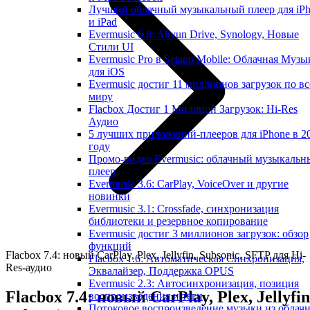
Лучший облачный музыкальный плеер для iP
и iPad
Evermusic 6.8: Aliyun Drive, Synology, Новые
Стили UI
Evermusic Pro в Setapp Mobile: Облачная Музы
для iOS
Evermusic достиг 11 миллионов загрузок по в
миру
Flacbox Достиг 1 Миллион Загрузок: Hi-Res
Аудио
5 лучших приложений-плееров для iPhone в 2
году
Промо-видео Evermusic: облачный музыкальн
плеер
Evermusic 3.6: CarPlay, VoiceOver и другие
новинки
Evermusic 3.1: Crossfade, синхронизация
библиотеки и резервное копирование
Evermusic достиг 3 миллионов загрузок: обзор
функций
Flacbox 7.4: новый CarPlay, Plex, Jellyfin, Subsonic, SFTP для Hi-
Flacbox 1.6: Автоматическая Синхронизация,
Res-аудио
Эквалайзер, Поддержка OPUS
Evermusic 2.3: Автосинхронизация, позиция
Flacbox 7.4: новый CarPlay, Plex, Jellyfin
воспроизведения и теги
Потоковое воспроизведение музыки из облач