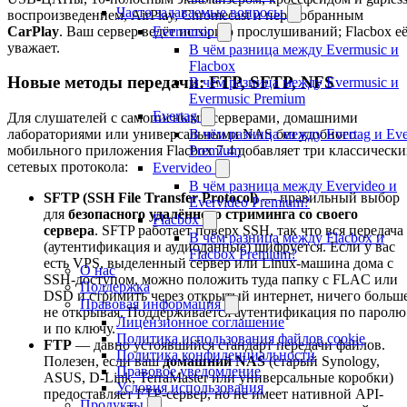
Часто задаваемые вопросы
воспроизведением, AirPlay, Chromecast и пересобранным
CarPlay
. Ваш сервер ведёт историю прослушиваний; Flacbox е
Evermusic
уважает.
В чём разница между Evermusic и
Flacbox
Новые методы передачи: FTP, SFTP, NFS
В чём разница между Evermusic и
Evermusic Premium
Evertag
Для слушателей с самописными серверами, домашними
лабораториями или универсальными NAS без удобного
В чём разница между Evertag и Eve
мобильного приложения Flacbox 7.4 добавляет три классически
Premium
сетевых протокола:
Evervideo
В чём разница между Evervideo и
SFTP (SSH File Transfer Protocol)
— правильный выбор
Evervideo Premium?
для
безопасного удалённого стриминга со своего
Flacbox
сервера
. SFTP работает поверх SSH, так что вся передача
В чём разница между Flacbox и
(аутентификация и аудиоданные) шифруется. Если у вас
Flacbox Premium?
есть VPS, выделенный сервер или Linux-машина дома с
О нас
SSH-доступом, можно положить туда папку с FLAC или
Поддержка
DSD и стримить через открытый интернет, ничего больш
Правовая информация
не открывая. Поддерживается аутентификация по паролю
Лицензионное соглашение
и по ключу.
Политика использования файлов cookie
FTP
— давно устоявшийся стандарт передачи файлов.
Политика конфиденциальности
Полезен, если ваш
домашний NAS
(старый Synology,
Правовое уведомление
ASUS, D-Link, TerraMaster или универсальные коробки)
Условия использования
предоставляет FTP-сервер, но не имеет нативной API-
Продукты