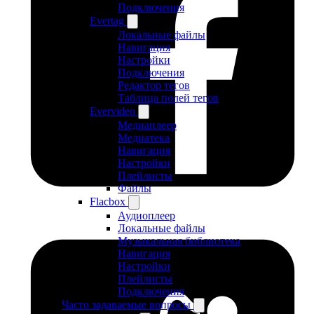
Подключения
Evertag
Локальные файлы
Навигация
Настройки
Подключения
Редактор тегов
Таблица полей тегов
Evervideo
Медиаплеер
Медиатека
Навигация
Настройки
Плейлисты
Файлы
Flacbox
Аудиоплеер
Локальные файлы
Музыкальная библиотека
Навигация
Настройки
Плейлисты
Подключения
Часто задаваемые вопросы