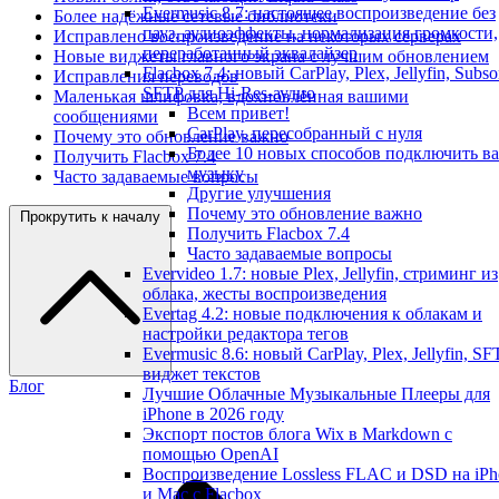
Evermusic 8.7: настоящее воспроизведение без
Более надёжные сетевые библиотеки
пауз, аудиоэффекты, нормализация громкости,
Исправлено воспроизведение на некоторых серверах
переработанный эквалайзер
Новые виджеты главного экрана с лучшим обновлением
Flacbox 7.4: новый CarPlay, Plex, Jellyfin, Subso
Исправления переводов
SFTP для Hi-Res-аудио
Маленькая шлифовка, вдохновлённая вашими
Всем привет!
сообщениями
CarPlay, пересобранный с нуля
Почему это обновление важно
Более 10 новых способов подключить в
Получить Flacbox 7.4
музыку
Часто задаваемые вопросы
Другие улучшения
Почему это обновление важно
Прокрутить к началу
Получить Flacbox 7.4
Часто задаваемые вопросы
Evervideo 1.7: новые Plex, Jellyfin, стриминг из
облака, жесты воспроизведения
Evertag 4.2: новые подключения к облакам и
настройки редактора тегов
Evermusic 8.6: новый CarPlay, Plex, Jellyfin, SF
виджет текстов
Блог
Лучшие Облачные Музыкальные Плееры для
iPhone в 2026 году
Экспорт постов блога Wix в Markdown с
помощью OpenAI
Воспроизведение Lossless FLAC и DSD на iPh
и Mac с Flacbox