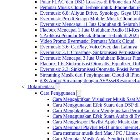
Putar FLAC dan DSD Lossless di iPhone dan Ma
Pemutar Musik Cloud Terbaik untuk iPhone dan i
Evermusic 6.8: Aliyun Drive, Synology, Gaya UI
Evermusic Pro di Setapp Mobile: Musik Cloud un
Evermusic Mencapai 11 Juta Unduhan di Seluruh
Flacbox Mencapai 1 Juta Unduhan: Audio Hi-Res
5 Aplikasi Pemutar Musik iPhone Terbaik di 2025
Video Promo Evermusic: Pemutar Musik Cloud
Evermusic 3.6: CarPlay, VoiceOver, dan Lainnya
Evermusic 3.1: Crossfade, Sinkronisasi Perpusta
Evermusic Mencapai 3 Juta Unduhan: Ikhtisar Fitu
Flacbox 1.6: Sinkronisasi Otomatis, Equalizer,
Evermusic 2.3: Sinkronisasi Otomatis, Posisi Pem
Streaming Musik dari Penyimpanan Cloud di iPh
iOS Audio Streaming dengan AVAssetResourceLo
Dokumentasi
Cara Penggunaan
Cara Mengaktifkan Visualizer Musik Saat M
Cara Menggunakan Efek Suara dan DSP di F
Cara Mengaktifkan dan Menggunakan Pemut
Cara Menggunakan Efek Suara Audio di Ever
Cara Mengekspor Playlist Apple Music dan
Cara Membuat Playlist M3U untuk Internet 
Cara memutar musik dari Mac / PC / Linu
Cara Memutar Musik Anda Sendiri di iPho