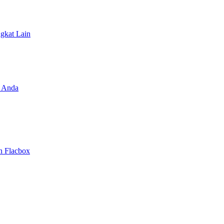
ngkat Lain
 Anda
n Flacbox