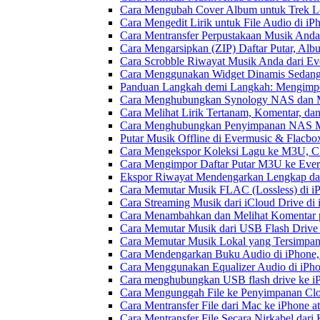
Cara Mengubah Cover Album untuk Trek Lo
Cara Mengedit Lirik untuk File Audio di i
Cara Mentransfer Perpustakaan Musik Anda
Cara Mengarsipkan (ZIP) Daftar Putar, Alb
Cara Scrobble Riwayat Musik Anda dari Eve
Cara Menggunakan Widget Dinamis Sedang 
Panduan Langkah demi Langkah: Mengimpor
Cara Menghubungkan Synology NAS dan M
Cara Melihat Lirik Tertanam, Komentar, da
Cara Menghubungkan Penyimpanan NAS M
Putar Musik Offline di Evermusic & Flacbo
Cara Mengekspor Koleksi Lagu ke M3U, C
Cara Mengimpor Daftar Putar M3U ke Ever
Ekspor Riwayat Mendengarkan Lengkap dar
Cara Memutar Musik FLAC (Lossless) di i
Cara Streaming Musik dari iCloud Drive di
Cara Menambahkan dan Melihat Komentar p
Cara Memutar Musik dari USB Flash Drive 
Cara Memutar Musik Lokal yang Tersimpan
Cara Mendengarkan Buku Audio di iPhone
Cara Menggunakan Equalizer Audio di iPho
Cara menghubungkan USB flash drive ke iP
Cara Mengunggah File ke Penyimpanan Clo
Cara Mentransfer File dari Mac ke iPhone 
Cara Mentransfer File Secara Nirkabel da