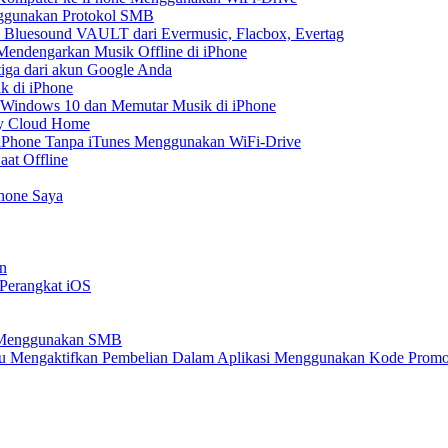
nggunakan Protokol SMB
 Bluesound VAULT dari Evermusic, Flacbox, Evertag
endengarkan Musik Offline di iPhone
tiga dari akun Google Anda
k di iPhone
 Windows 10 dan Memutar Musik di iPhone
My Cloud Home
e iPhone Tanpa iTunes Menggunakan WiFi-Drive
aat Offline
Phone Saya
n
 Perangkat iOS
e Menggunakan SMB
atau Mengaktifkan Pembelian Dalam Aplikasi Menggunakan Kode Prom