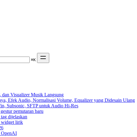
⌘
K
 dan Visualizer Musik Langsung
ya, Efek Audio, Normalisasi Volume, Equalizer yang Didesain Ulang
yfin, Subsonic, SFTP untuk Audio Hi-Res
n gestur pemutaran baru
 tag dijelaskan
widget lirik
26
n OpenAI