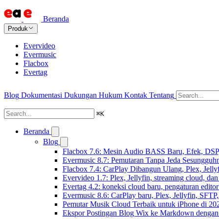
Beranda
Produk
Evervideo
Evermusic
Flacbox
Evertag
Blog
Dokumentasi
Dukungan
Hukum
Kontak
Tentang
⌘
K
Beranda
Blog
Flacbox 7.6: Mesin Audio BASS Baru, Efek, DSP,
Evermusic 8.7: Pemutaran Tanpa Jeda Sesungguhn
Flacbox 7.4: CarPlay Dibangun Ulang, Plex, Jell
Evervideo 1.7: Plex, Jellyfin, streaming cloud, da
Evertag 4.2: koneksi cloud baru, pengaturan editor
Evermusic 8.6: CarPlay baru, Plex, Jellyfin, SFTP, 
Pemutar Musik Cloud Terbaik untuk iPhone di 20
Ekspor Postingan Blog Wix ke Markdown denga