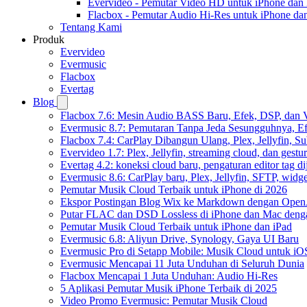
Evervideo - Pemutar Video HD untuk iPhone dan
Flacbox - Pemutar Audio Hi-Res untuk iPhone d
Tentang Kami
Produk
Evervideo
Evermusic
Flacbox
Evertag
Blog
Flacbox 7.6: Mesin Audio BASS Baru, Efek, DSP, dan 
Evermusic 8.7: Pemutaran Tanpa Jeda Sesungguhnya, Ef
Flacbox 7.4: CarPlay Dibangun Ulang, Plex, Jellyfin, 
Evervideo 1.7: Plex, Jellyfin, streaming cloud, dan gest
Evertag 4.2: koneksi cloud baru, pengaturan editor tag di
Evermusic 8.6: CarPlay baru, Plex, Jellyfin, SFTP, widget
Pemutar Musik Cloud Terbaik untuk iPhone di 2026
Ekspor Postingan Blog Wix ke Markdown dengan Ope
Putar FLAC dan DSD Lossless di iPhone dan Mac deng
Pemutar Musik Cloud Terbaik untuk iPhone dan iPad
Evermusic 6.8: Aliyun Drive, Synology, Gaya UI Baru
Evermusic Pro di Setapp Mobile: Musik Cloud untuk iO
Evermusic Mencapai 11 Juta Unduhan di Seluruh Dunia
Flacbox Mencapai 1 Juta Unduhan: Audio Hi-Res
5 Aplikasi Pemutar Musik iPhone Terbaik di 2025
Video Promo Evermusic: Pemutar Musik Cloud