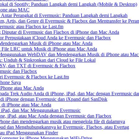
kal di Spotify: Panduan Langkah demi Langkah (Mobile & Desktop)
Phone atau MAC
 Antar Perangkat di Evermusic: Panduan Langkah demi Langkah
um, Artis, dan Genre di Evermusic & Flacbox dan Mentransfer ke Pera
rmusic atau Flacbox ke Last.fm
Diputar di Evermusic dan Flacbox di iPhone dan Mac Anda
 Perpustakaan iCloud Anda ke Evermusic dan Flacbox
endengarkan Musik di iPhone atau Mac Anda
n File LRC untuk Musik di iPhone atau Mac Anda
enggunakan WebDAV dan Mendengarkan Musik di iPhone atau Mac
x: Unduh & Sinkronkan dari Cloud ke File Lokal
SV, dan TXT di Evermusic & Flacbox
music dan Flacbox
i Evermusic & Flacbox ke Last.fm
Phone Saya
 iPhone atau Mac Anda
ada Trek Audio Anda di iPhone, iPad, dan Mac dengan Evermusic da
di iPhone dengan Evermusic dan iXpand dari SanDisk
 di iPhone atau Mac Anda
, iPad, dan Mac Menggunakan Evermusic
ne, iPad, atau Mac Anda dengan Evermusic dan Flacbox
hone dan mendengarkan musik atau mengelola file di dalamnya
ud dan Menghubungkannya ke Evermusic, Flacbox, atau Evertag
atau iPad Menggunakan Finder
ri Komputer ke iPhone Menggunakan WiFi-Drive