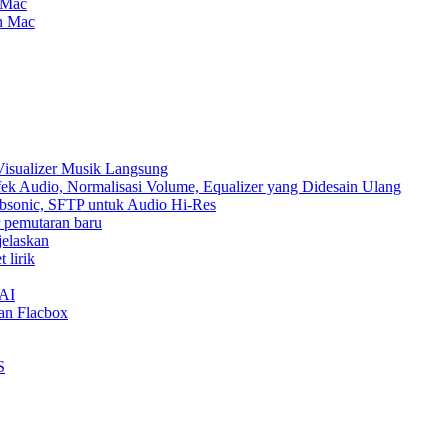
 Mac
an Mac
Visualizer Musik Langsung
ek Audio, Normalisasi Volume, Equalizer yang Didesain Ulang
Subsonic, SFTP untuk Audio Hi-Res
ur pemutaran baru
jelaskan
 lirik
nAI
an Flacbox
S