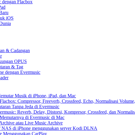
c dengan Flacbox
Pad
 Baru
tuk iOS
 Dunia
kaan & Cadangan
r
 Dukungan OPUS
utaran & Tag
one dengan Evermusic
ader
emutar Musik di iPhone, iPad, dan Mac
lacbox: Compressor, Freeverb, Crossfeed, Echo, Normalisasi Volume,
aran Tanpa Jeda di Evermusic
music: Reverb, Delay, Distorsi, Kompresor, Crossfeed, dan Normali
 Memutarnya di Evermusic di Mac
Archive atau Live Music Archive
x / NAS di iPhone menggunakan server Kodi DLNA
ne Menggunakan CarPlay