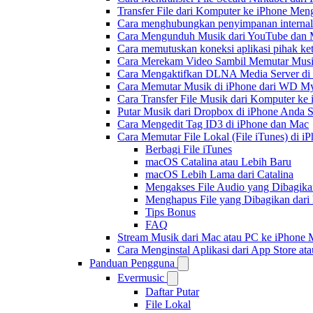
Transfer File dari Komputer ke iPhone Me
Cara menghubungkan penyimpanan internal
Cara Mengunduh Musik dari YouTube dan M
Cara memutuskan koneksi aplikasi pihak ke
Cara Merekam Video Sambil Memutar Musi
Cara Mengaktifkan DLNA Media Server di
Cara Memutar Musik di iPhone dari WD 
Cara Transfer File Musik dari Komputer k
Putar Musik dari Dropbox di iPhone Anda S
Cara Mengedit Tag ID3 di iPhone dan Mac
Cara Memutar File Lokal (File iTunes) di i
Berbagi File iTunes
macOS Catalina atau Lebih Baru
macOS Lebih Lama dari Catalina
Mengakses File Audio yang Dibagika
Menghapus File yang Dibagikan dari
Tips Bonus
FAQ
Stream Musik dari Mac atau PC ke iPhon
Cara Menginstal Aplikasi dari App Store 
Panduan Pengguna
Evermusic
Daftar Putar
File Lokal