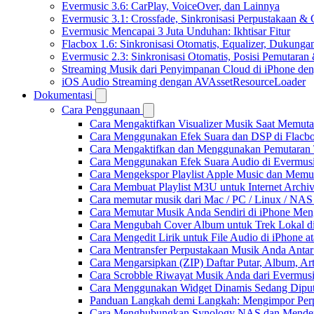
Evermusic 3.6: CarPlay, VoiceOver, dan Lainnya
Evermusic 3.1: Crossfade, Sinkronisasi Perpustakaan &
Evermusic Mencapai 3 Juta Unduhan: Ikhtisar Fitur
Flacbox 1.6: Sinkronisasi Otomatis, Equalizer, Dukun
Evermusic 2.3: Sinkronisasi Otomatis, Posisi Pemutaran
Streaming Musik dari Penyimpanan Cloud di iPhone de
iOS Audio Streaming dengan AVAssetResourceLoader
Dokumentasi
Cara Penggunaan
Cara Mengaktifkan Visualizer Musik Saat Memuta
Cara Menggunakan Efek Suara dan DSP di Flacbox
Cara Mengaktifkan dan Menggunakan Pemutaran 
Cara Menggunakan Efek Suara Audio di Evermusic
Cara Mengekspor Playlist Apple Music dan Memu
Cara Membuat Playlist M3U untuk Internet Archiv
Cara memutar musik dari Mac / PC / Linux / NA
Cara Memutar Musik Anda Sendiri di iPhone Me
Cara Mengubah Cover Album untuk Trek Lokal di
Cara Mengedit Lirik untuk File Audio di iPhone
Cara Mentransfer Perpustakaan Musik Anda Anta
Cara Mengarsipkan (ZIP) Daftar Putar, Album, Ar
Cara Scrobble Riwayat Musik Anda dari Evermusi
Cara Menggunakan Widget Dinamis Sedang Diputa
Panduan Langkah demi Langkah: Mengimpor Perp
Cara Menghubungkan Synology NAS dan Mendeng