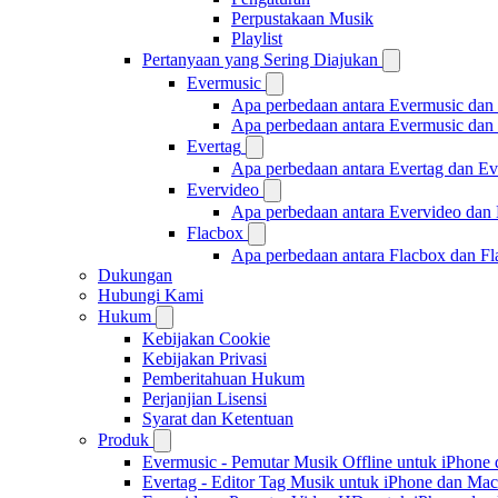
Perpustakaan Musik
Playlist
Pertanyaan yang Sering Diajukan
Evermusic
Apa perbedaan antara Evermusic dan
Apa perbedaan antara Evermusic da
Evertag
Apa perbedaan antara Evertag dan E
Evervideo
Apa perbedaan antara Evervideo dan
Flacbox
Apa perbedaan antara Flacbox dan F
Dukungan
Hubungi Kami
Hukum
Kebijakan Cookie
Kebijakan Privasi
Pemberitahuan Hukum
Perjanjian Lisensi
Syarat dan Ketentuan
Produk
Evermusic - Pemutar Musik Offline untuk iPhone
Evertag - Editor Tag Musik untuk iPhone dan Mac