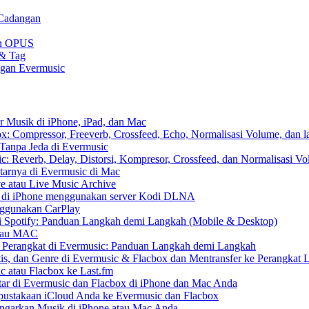
 Cadangan
gan OPUS
 & Tag
ngan Evermusic
r Musik di iPhone, iPad, dan Mac
: Compressor, Freeverb, Crossfeed, Echo, Normalisasi Volume, dan l
Tanpa Jeda di Evermusic
: Reverb, Delay, Distorsi, Kompresor, Crossfeed, dan Normalisasi V
tarnya di Evermusic di Mac
e atau Live Music Archive
S di iPhone menggunakan server Kodi DLNA
nggunakan CarPlay
 Spotify: Panduan Langkah demi Langkah (Mobile & Desktop)
 atau MAC
r Perangkat di Evermusic: Panduan Langkah demi Langkah
tis, dan Genre di Evermusic & Flacbox dan Mentransfer ke Perangkat 
c atau Flacbox ke Last.fm
r di Evermusic dan Flacbox di iPhone dan Mac Anda
ustakaan iCloud Anda ke Evermusic dan Flacbox
arkan Musik di iPhone atau Mac Anda