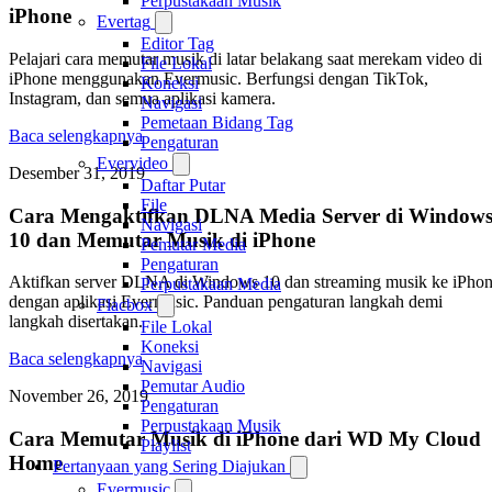
Perpustakaan Musik
iPhone
Evertag
Editor Tag
Pelajari cara memutar musik di latar belakang saat merekam video di
File Lokal
iPhone menggunakan Evermusic. Berfungsi dengan TikTok,
Koneksi
Instagram, dan semua aplikasi kamera.
Navigasi
Pemetaan Bidang Tag
Baca selengkapnya
Pengaturan
Evervideo
Desember 31, 2019
Daftar Putar
File
Cara Mengaktifkan DLNA Media Server di Window
Navigasi
10 dan Memutar Musik di iPhone
Pemutar Media
Pengaturan
Aktifkan server DLNA di Windows 10 dan streaming musik ke iPho
Perpustakaan Media
dengan aplikasi Evermusic. Panduan pengaturan langkah demi
Flacbox
langkah disertakan.
File Lokal
Koneksi
Baca selengkapnya
Navigasi
Pemutar Audio
November 26, 2019
Pengaturan
Perpustakaan Musik
Cara Memutar Musik di iPhone dari WD My Cloud
Playlist
Home
Pertanyaan yang Sering Diajukan
Evermusic