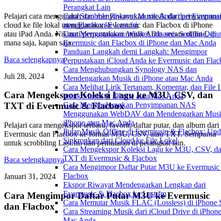
Perangkat Lain
Pelajari cara mengunduh dan menyinkronkan musik dari penyimpana
Cara Scrobble Riwayat Musik Anda dari Evermus
cloud ke file lokal menggunakan Evermusic dan Flacbox di iPhone
atau Flacbox ke Last.fm
atau iPad Anda. Nikmati perpustakaan musik Anda secara offline, di
Cara Menggunakan Widget Dinamis Sedang Diput
mana saja, kapan saja.
Evermusic dan Flacbox di iPhone dan Mac Anda
Panduan Langkah demi Langkah: Mengimpor
Baca selengkapnya
Perpustakaan iCloud Anda ke Evermusic dan Fla
Cara Menghubungkan Synology NAS dan
Juli 28, 2024
Mendengarkan Musik di iPhone atau Mac Anda
Cara Melihat Lirik Tertanam, Komentar, dan File
Cara Mengekspor Koleksi Lagu ke M3U, CSV, dan
untuk Musik di iPhone atau Mac Anda
Cara Menghubungkan Penyimpanan NAS
TXT di Evermusic & Flacbox
Menggunakan WebDAV dan Mendengarkan Musi
iPhone atau Mac Anda
Pelajari cara mengekspor terbaru, favorit, daftar putar, dan album dari
Putar Musik Offline di Evermusic & Flacbox: Un
Evermusic dan Flacbox ke format M3U, CSV, atau TXT. Sempurna
Sinkronkan dari Cloud ke File Lokal
untuk scrobbling Last.fm dan pemutaran di perangkat lain.
Cara Mengekspor Koleksi Lagu ke M3U, CSV, d
TXT di Evermusic & Flacbox
Baca selengkapnya
Cara Mengimpor Daftar Putar M3U ke Evermusic
Flacbox
Januari 31, 2024
Ekspor Riwayat Mendengarkan Lengkap dari
Evermusic & Flacbox ke Last.fm
Cara Mengimpor Daftar Putar M3U ke Evermusic
Cara Memutar Musik FLAC (Lossless) di iPhone 
dan Flacbox
Cara Streaming Musik dari iCloud Drive di iPhone
Mac Anda