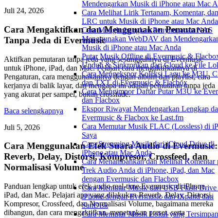
Mendengarkan Musik di iPhone atau Mac 
Juli 24, 2026
Cara Melihat Lirik Tertanam, Komentar, dan
LRC untuk Musik di iPhone atau Mac Anda
Cara Mengaktifkan dan Menggunakan Pemutaran
Cara Menghubungkan Penyimpanan NAS
Menggunakan WebDAV dan Mendengarka
Tanpa Jeda di Evermusic
Musik di iPhone atau Mac Anda
Putar Musik Offline di Evermusic & Flacbo
Aktifkan pemutaran tanpa jeda yang sesungguhnya di Evermusic
Unduh & Sinkronkan dari Cloud ke File Lo
untuk iPhone, iPad, dan Mac. Pelajari cara mengaktifkannya di
Cara Mengekspor Koleksi Lagu ke M3U, C
Pengaturan, cara menggunakannya dengan album dan playlist, cara
dan TXT di Evermusic & Flacbox
kerjanya di balik layar, dan mengapa ini adalah pemutaran tanpa jeda
Cara Mengimpor Daftar Putar M3U ke Eve
yang akurat per sampel, bukan crossfade.
dan Flacbox
Ekspor Riwayat Mendengarkan Lengkap da
Baca selengkapnya
Evermusic & Flacbox ke Last.fm
Cara Memutar Musik FLAC (Lossless) di i
Juli 5, 2026
Saya
Cara Streaming Musik dari iCloud Drive di
Cara Menggunakan Efek Suara Audio di Evermusic:
iPhone atau Mac Anda
Reverb, Delay, Distorsi, Kompresor, Crossfeed, dan
Cara Menambahkan dan Melihat Komentar 
Normalisasi Volume
Trek Audio Anda di iPhone, iPad, dan Mac
dengan Evermusic dan Flacbox
Panduan lengkap untuk efek audio real-time Evermusic di iPhone,
Cara Memutar Musik dari USB Flash Drive 
iPad, dan Mac. Pelajari apa yang dilakukan Reverb, Delay, Distorsi,
iPhone dengan Evermusic dan iXpand dari
Kompresor, Crossfeed, dan Normalisasi Volume, bagaimana mereka
SanDisk
dibangun, dan cara mengaktifkan, menetapkan preset, serta
Cara Memutar Musik Lokal yang Tersimpan