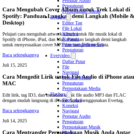
Pemutar Audio
Pengaturan
Cara Mengubah Cover Album untuk Trek Lokal di
Perpustakaan Musik
Spotify: Panduan Langkah demi Langkah (Mobile 
Evertag
Desktop)
Editor Tag
File Lokal
Koneksi
Pelajari cara mengubah artwork album untuk file musik lokal di
Navigasi
Spotify di iPhone, iPad, dan Mac. Panduan langkah demi langkah
Pemetaan Bidang Tag
untuk menyesuaikan cover MP3 dan mengedit metadata.
Pengaturan
Baca selengkapnya
Evervideo
Daftar Putar
Juli 15, 2025
File
Navigasi
Cara Mengedit Lirik untuk File Audio di iPhone ata
Pemutar Media
MAC
Pengaturan
Perpustakaan Media
Flacbox
Edit lirik, tag ID3, dan metadata untuk file audio MP3 dan FLAC
File Lokal
dengan mudah langsung di iPhone Anda menggunakan Evertag.
Koneksi
Baca selengkapnya
Navigasi
Pemutar Audio
Juli 14, 2025
Pengaturan
Perpustakaan Musik
Cara Mentransfer Perpustakaan Musik Anda Antar
Playlist