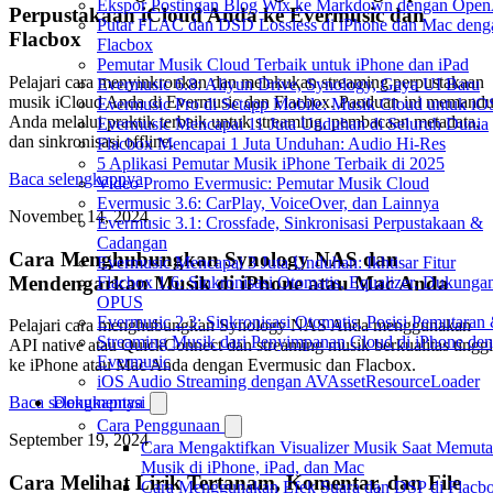
Ekspor Postingan Blog Wix ke Markdown dengan Ope
Perpustakaan iCloud Anda ke Evermusic dan
Putar FLAC dan DSD Lossless di iPhone dan Mac deng
Flacbox
Flacbox
Pemutar Musik Cloud Terbaik untuk iPhone dan iPad
Pelajari cara menyinkronkan dan melakukan streaming perpustakaan
Evermusic 6.8: Aliyun Drive, Synology, Gaya UI Baru
musik iCloud Anda di Evermusic dan Flacbox. Panduan ini memand
Evermusic Pro di Setapp Mobile: Musik Cloud untuk iO
Anda melalui praktik terbaik untuk streaming, pembacaan metadata,
Evermusic Mencapai 11 Juta Unduhan di Seluruh Dunia
dan sinkronisasi offline.
Flacbox Mencapai 1 Juta Unduhan: Audio Hi-Res
5 Aplikasi Pemutar Musik iPhone Terbaik di 2025
Baca selengkapnya
Video Promo Evermusic: Pemutar Musik Cloud
Evermusic 3.6: CarPlay, VoiceOver, dan Lainnya
November 14, 2024
Evermusic 3.1: Crossfade, Sinkronisasi Perpustakaan &
Cadangan
Cara Menghubungkan Synology NAS dan
Evermusic Mencapai 3 Juta Unduhan: Ikhtisar Fitur
Mendengarkan Musik di iPhone atau Mac Anda
Flacbox 1.6: Sinkronisasi Otomatis, Equalizer, Dukunga
OPUS
Evermusic 2.3: Sinkronisasi Otomatis, Posisi Pemutaran
Pelajari cara menghubungkan Synology NAS Anda menggunakan
Streaming Musik dari Penyimpanan Cloud di iPhone de
API native atau QuickConnect dan streaming musik berkualitas tinggi
Evermusic
ke iPhone atau Mac Anda dengan Evermusic dan Flacbox.
iOS Audio Streaming dengan AVAssetResourceLoader
Dokumentasi
Baca selengkapnya
Cara Penggunaan
September 19, 2024
Cara Mengaktifkan Visualizer Musik Saat Memuta
Musik di iPhone, iPad, dan Mac
Cara Melihat Lirik Tertanam, Komentar, dan File
Cara Menggunakan Efek Suara dan DSP di Flacbo