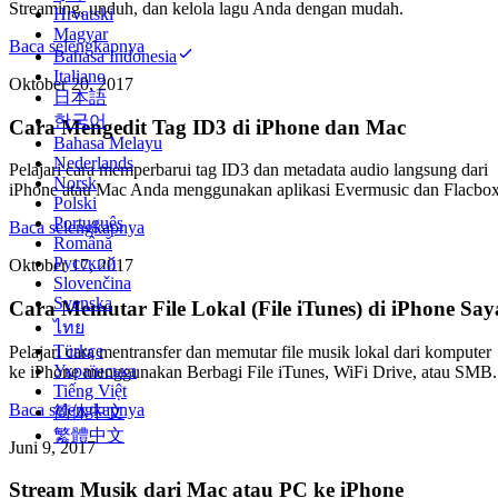
Streaming, unduh, dan kelola lagu Anda dengan mudah.
Hrvatski
Magyar
Baca selengkapnya
Bahasa Indonesia
Italiano
Oktober 20, 2017
日本語
한국어
Cara Mengedit Tag ID3 di iPhone dan Mac
Bahasa Melayu
Nederlands
Pelajari cara memperbarui tag ID3 dan metadata audio langsung dari
Norsk
iPhone atau Mac Anda menggunakan aplikasi Evermusic dan Flacbox
Polski
Português
Baca selengkapnya
Română
Русский
Oktober 17, 2017
Slovenčina
Svenska
Cara Memutar File Lokal (File iTunes) di iPhone Say
ไทย
Türkçe
Pelajari cara mentransfer dan memutar file musik lokal dari komputer
Українська
ke iPhone menggunakan Berbagi File iTunes, WiFi Drive, atau SMB.
Tiếng Việt
Baca selengkapnya
简体中文
繁體中文
Juni 9, 2017
Stream Musik dari Mac atau PC ke iPhone