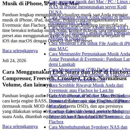
Cara memutar musik dari Mac / PC / Linux 
Musik di iPhone, iPad, dan Mac
NAS di iPhone menggunakan server Kodi
DLNA
Panduan lengkap menggunakan visualizer musik saat Anda memutar
Cara Memutar Musik Anda Sendiri di iPhon
musik di iPhone, iPad, dan Mac. Pelajari cara mengaktifkannya di
Menggunakan CarPlay
Evermusic dan Flacbox, bagaimana visual Milkdrop (projectM) real-
Cara Mengubah Cover Album untuk Trek L
time bereaksi terhadap musik Anda, kontrol di layar, cara mengganti
di Spotify: Panduan Langkah demi Langkah
preset atau menggunakan mode Auto, dan bagaimana ia berjalan di
(Mobile & Desktop)
iOS dan macOS dengan OpenGL dan 500 preset.
Cara Mengedit Lirik untuk File Audio di iP
atau MAC
Baca selengkapnya
Cara Mentransfer Perpustakaan Musik Anda
Antar Perangkat di Evermusic: Panduan La
Juli 24, 2026
demi Langkah
Cara Mengarsipkan (ZIP) Daftar Putar, Alb
Cara Menggunakan Efek Suara dan DSP di Flacbox
Artis, dan Genre di Evermusic & Flacbox d
Compressor, Freeverb, Crossfeed, Echo, Normalisasi
Mentransfer ke Perangkat Lain
Volume, dan lainnya
Cara Scrobble Riwayat Musik Anda dari
Evermusic atau Flacbox ke Last.fm
Cara Menggunakan Widget Dinamis Sedan
Panduan lengkap audio Flacbox di iPhone, iPad, dan Mac. Pelajari
Diputar di Evermusic dan Flacbox di iPhon
cara kerja engine BASS, format tambahan apa saja yang bisa diputar
Mac Anda
(termasuk musik MOD dan tracker serta DSD), dan apa persisnya
Panduan Langkah demi Langkah: Mengimp
yang dilakukan setiap efek, setiap slider, dan setiap preset terhadap
Perpustakaan iCloud Anda ke Evermusic da
suara Anda, ditambah equalizer 10 band dan rantai DSP kustom.
Flacbox
Baca selengkapnya
Cara Menghubungkan Synology NAS dan