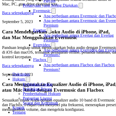
Playlist
Mac, PC, atau drive eksternal kita.
Pertanyaan yang Sering Diajukan
Evermusic
Baca selengkapnya
Apa perbedaan antara Evermusic dan Flacb
Apa perbedaan antara Evermusic dan Everm
September 5, 2023
Premium
Evertag
Cara Mendengarkan Buku Audio di iPhone, iPad,
Apa perbedaan antara Evertag dan Evertag
dan Mac Menggunakan Evermusic
Premium
Evervideo
Panduan lengkap untuk mendengarkan buku audio dengan Evermusi
Apa perbedaan antara Evervideo dan Everv
di iOS dan macOS, termasuk pemutaran offline, penanda halaman, d
Premium?
kontrol kecepatan.
Flacbox
Apa perbedaan antara Flacbox dan Flacbox
Baca selengkapnya
Premium?
Dukungan
September 5, 2023
Hukum
Cara Menggunakan Equalizer Audio di iPhone, iPad
Kebijakan Cookie
Kebijakan Privasi
atau Mac Anda dengan Evermusic dan Flacbox
Pemberitahuan Hukum
Perjanjian Lisensi
Sesuaikan musik Anda dengan equalizer audio 10 band di Evermusic
Syarat dan Ketentuan
dan Flacbox. Pelajari cara menyetel pita frekuensi, menerapkan preset
Kontak
meningkatkan volume, dan mengelola konfigurasi.
Tentang