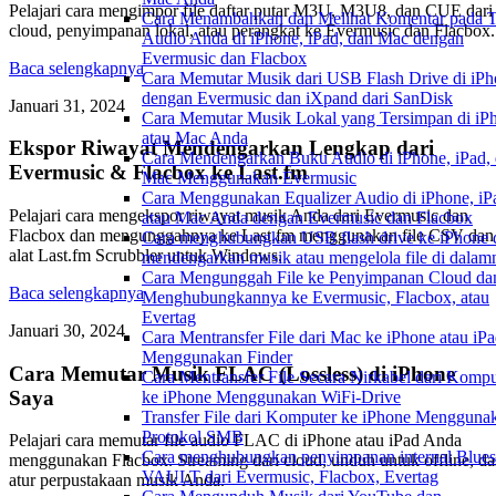
Pelajari cara mengimpor file daftar putar M3U, M3U8, dan CUE dari
Cara Menambahkan dan Melihat Komentar pada T
cloud, penyimpanan lokal, atau perangkat ke Evermusic dan Flacbox.
Audio Anda di iPhone, iPad, dan Mac dengan
Evermusic dan Flacbox
Baca selengkapnya
Cara Memutar Musik dari USB Flash Drive di iP
dengan Evermusic dan iXpand dari SanDisk
Januari 31, 2024
Cara Memutar Musik Lokal yang Tersimpan di iP
atau Mac Anda
Ekspor Riwayat Mendengarkan Lengkap dari
Cara Mendengarkan Buku Audio di iPhone, iPad,
Evermusic & Flacbox ke Last.fm
Mac Menggunakan Evermusic
Cara Menggunakan Equalizer Audio di iPhone, iP
Pelajari cara mengekspor riwayat musik Anda dari Evermusic dan
atau Mac Anda dengan Evermusic dan Flacbox
Flacbox dan mengunggahnya ke Last.fm menggunakan file CSV dan
Cara menghubungkan USB flash drive ke iPhone 
alat Last.fm Scrubbler untuk Windows.
mendengarkan musik atau mengelola file di dalam
Cara Mengunggah File ke Penyimpanan Cloud da
Baca selengkapnya
Menghubungkannya ke Evermusic, Flacbox, atau
Evertag
Januari 30, 2024
Cara Mentransfer File dari Mac ke iPhone atau iP
Menggunakan Finder
Cara Memutar Musik FLAC (Lossless) di iPhone
Cara Mentransfer File Secara Nirkabel dari Kompu
Saya
ke iPhone Menggunakan WiFi-Drive
Transfer File dari Komputer ke iPhone Mengguna
Protokol SMB
Pelajari cara memutar file audio FLAC di iPhone atau iPad Anda
Cara menghubungkan penyimpanan internal Blue
menggunakan Flacbox. Streaming dari cloud, unduh untuk offline, d
VAULT dari Evermusic, Flacbox, Evertag
atur perpustakaan musik Anda.