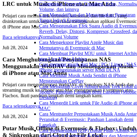
LRC untuk Musik di iPhone atau Mac Anda
Compressor, Freeverb, Crossfeed, Echo, Normalis
Volume, dan lainnya
Cara Mengaktifkan dan Menggunakan Pemutaran
Pelajari cara melihat lirik tertanam, komentar, dan file LRC yang
Tanpa Jeda di Evermusic
disinkronkan untuk lagu-lagu Anda menggunakan aplikasi Evermusic
Cara Menggunakan Efek Suara Audio di Evermusi
di iPhone atau Mac.
Reverb, Delay, Distorsi, Kompresor, Crossfeed, d
Normalisasi Volume
Baca selengkapnya
Cara Mengekspor Playlist Apple Music dan
Juli 28, 2024
Memutarnya di Evermusic di Mac
Cara Membuat Playlist M3U untuk Internet Archi
Cara Menghubungkan Penyimpanan NAS
atau Live Music Archive
Cara memutar musik dari Mac / PC / Linux / NAS
Menggunakan WebDAV dan Mendengarkan Musik
iPhone menggunakan server Kodi DLNA
di iPhone atau Mac Anda
Cara Memutar Musik Anda Sendiri di iPhone
Menggunakan CarPlay
Pelajari cara mengonfigurasi WebDAV di Synology NAS Anda dan
Cara Mengubah Cover Album untuk Trek Lokal d
streaming musik ke iPhone atau Mac menggunakan Evermusic atau
Spotify: Panduan Langkah demi Langkah (Mobile
Flacbox. Ikuti panduan langkah demi langkah kami.
Desktop)
Cara Mengedit Lirik untuk File Audio di iPhone a
Baca selengkapnya
MAC
Cara Mentransfer Perpustakaan Musik Anda Antar
Juli 28, 2024
Perangkat di Evermusic: Panduan Langkah demi
Langkah
Putar Musik Offline di Evermusic & Flacbox: Unduh
Cara Mengarsipkan (ZIP) Daftar Putar, Album, Art
& Sinkronkan dari Cloud ke File Lokal
dan Genre di Evermusic & Flacbox dan Mentransf