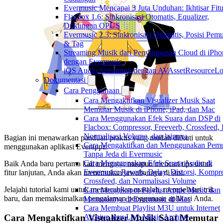
Evermusic Mencapai 3 Juta Unduhan: Ikhtisar Fitu
Flacbox 1.6: Sinkronisasi Otomatis, Equalizer,
Dukungan OPUS
Evermusic 2.3: Sinkronisasi Otomatis, Posisi Pem
& Tag
Streaming Musik dari Penyimpanan Cloud di iPho
dengan Evermusic
iOS Audio Streaming dengan AVAssetResourceLo
Dokumentasi
Cara Penggunaan
Cara Mengaktifkan Visualizer Musik Saat
Memutar Musik di iPhone, iPad, dan Mac
Cara Menggunakan Efek Suara dan DSP di
Flacbox: Compressor, Freeverb, Crossfeed,
Normalisasi Volume, dan lainnya
Bagian ini menawarkan panduan praktis yang mudah diikuti untuk
Cara Mengaktifkan dan Menggunakan Pemu
menggunakan aplikasi Everappz.
Tanpa Jeda di Evermusic
Cara Menggunakan Efek Suara Audio di
Baik Anda baru pertama kali mengatur maupun mencari tips untuk
Evermusic: Reverb, Delay, Distorsi, Kompre
fitur lanjutan, Anda akan menemukan jawabannya di sini.
Crossfeed, dan Normalisasi Volume
Jelajahi tutorial kami untuk memecahkan masalah, mempelajari trik
Cara Mengekspor Playlist Apple Music dan
baru, dan memaksimalkan pengalaman penggunaan aplikasi Anda.
Memutarnya di Evermusic di Mac
Cara Membuat Playlist M3U untuk Internet
Archive atau Live Music Archive
Cara Mengaktifkan Visualizer Musik Saat Memutar