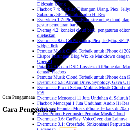
Didesain Ulang
Flacbox 7.4: CarPlay Dibangun Ulang, Plex, Jellyf
Subsonic, SFTP untuk Audio Hi-Res
Evervideo 1.7: Plex, Jellyfin, streaming cloud, dan
gestur pemutaran baru
Evertag 4.2: koneksi cloud baru, pengaturan editor
dijelaskan
Evermusic 8.6: CarPlay baru, Plex, Jellyfin, SFTP,
widget lirik
Pemutar Musik Cloud Terbaik untuk iPhone di 20
Ekspor Postingan Blog Wix ke Markdown dengan
OpenAI
Putar FLAC dan DSD Lossless di iPhone dan Ma
dengan Flacbox
Pemutar Musik Cloud Terbaik untuk iPhone dan i
Evermusic 6.8: Aliyun Drive, Synology, Gaya UI
Evermusic Pro di Setapp Mobile: Musik Cloud un
iOS
Cara Penggunaan
Evermusic Mencapai 11 Juta Unduhan di Seluruh
Flacbox Mencapai 1 Juta Unduhan: Audio Hi-Res
Cara Penggunaan
5 Aplikasi Pemutar Musik iPhone Terbaik di 2025
Video Promo Evermusic: Pemutar Musik Cloud
Evermusic 3.6: CarPlay, VoiceOver, dan Lainnya
Evermusic 3.1: Crossfade, Sinkronisasi Perpustak
Cadangan