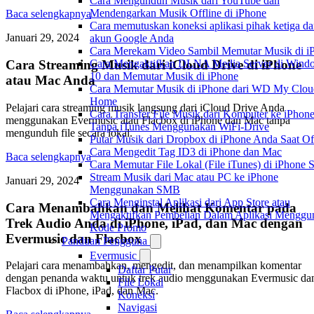
Cara Mengunduh Musik dari YouTube dan
Mendengarkan Musik Offline di iPhone
Baca selengkapnya
Cara memutuskan koneksi aplikasi pihak ketiga da
Januari 29, 2024
akun Google Anda
Cara Merekam Video Sambil Memutar Musik di i
Cara Mengaktifkan DLNA Media Server di Wind
Cara Streaming Musik dari iCloud Drive di iPhone
10 dan Memutar Musik di iPhone
atau Mac Anda
Cara Memutar Musik di iPhone dari WD My Clou
Home
Pelajari cara streaming musik langsung dari iCloud Drive Anda
Cara Transfer File Musik dari Komputer ke iPhon
menggunakan Evermusic atau Flacbox di iPhone dan Mac tanpa
Tanpa iTunes Menggunakan WiFi-Drive
mengunduh file secara lokal.
Putar Musik dari Dropbox di iPhone Anda Saat Of
Cara Mengedit Tag ID3 di iPhone dan Mac
Baca selengkapnya
Cara Memutar File Lokal (File iTunes) di iPhone 
Stream Musik dari Mac atau PC ke iPhone
Januari 29, 2024
Menggunakan SMB
Cara Menginstal Aplikasi dari App Store atau
Cara Menambahkan dan Melihat Komentar pada
Mengaktifkan Pembelian Dalam Aplikasi Menggu
Trek Audio Anda di iPhone, iPad, dan Mac dengan
Kode Promo
Evermusic dan Flacbox
Panduan Pengguna
Evermusic
Pelajari cara menambahkan, mengedit, dan menampilkan komentar
Daftar Putar
dengan penanda waktu untuk trek audio menggunakan Evermusic da
File Lokal
Flacbox di iPhone, iPad, dan Mac.
Koneksi
Navigasi