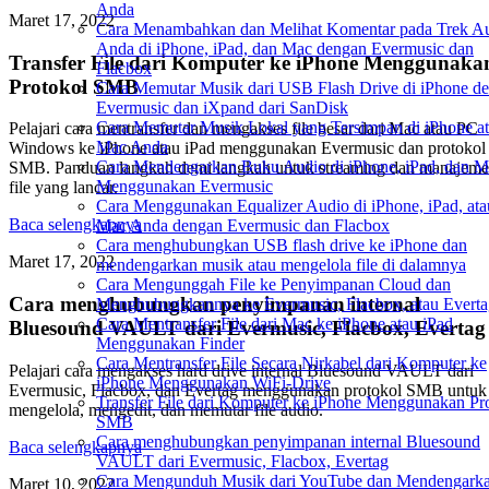
Anda
Maret 17, 2022
Cara Menambahkan dan Melihat Komentar pada Trek A
Anda di iPhone, iPad, dan Mac dengan Evermusic dan
Transfer File dari Komputer ke iPhone Menggunaka
Flacbox
Protokol SMB
Cara Memutar Musik dari USB Flash Drive di iPhone d
Evermusic dan iXpand dari SanDisk
Cara Memutar Musik Lokal yang Tersimpan di iPhone a
Pelajari cara mentransfer dan mengakses file besar dari Mac atau PC
Mac Anda
Windows ke iPhone atau iPad menggunakan Evermusic dan protokol
Cara Mendengarkan Buku Audio di iPhone, iPad, dan M
SMB. Panduan langkah demi langkah untuk streaming dan manajem
Menggunakan Evermusic
file yang lancar.
Cara Menggunakan Equalizer Audio di iPhone, iPad, ata
Baca selengkapnya
Mac Anda dengan Evermusic dan Flacbox
Cara menghubungkan USB flash drive ke iPhone dan
Maret 17, 2022
mendengarkan musik atau mengelola file di dalamnya
Cara Mengunggah File ke Penyimpanan Cloud dan
Cara menghubungkan penyimpanan internal
Menghubungkannya ke Evermusic, Flacbox, atau Everta
Cara Mentransfer File dari Mac ke iPhone atau iPad
Bluesound VAULT dari Evermusic, Flacbox, Evertag
Menggunakan Finder
Cara Mentransfer File Secara Nirkabel dari Komputer ke
Pelajari cara mengakses hard drive internal Bluesound VAULT dari
iPhone Menggunakan WiFi-Drive
Evermusic, Flacbox, dan Evertag menggunakan protokol SMB untuk
Transfer File dari Komputer ke iPhone Menggunakan Pr
mengelola, mengedit, dan memutar file audio.
SMB
Cara menghubungkan penyimpanan internal Bluesound
Baca selengkapnya
VAULT dari Evermusic, Flacbox, Evertag
Cara Mengunduh Musik dari YouTube dan Mendengark
Maret 10, 2022