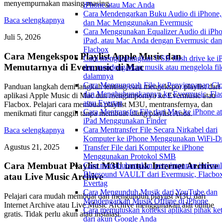
menyempurnakan masing-masing.
iPhone atau Mac Anda
Cara Mendengarkan Buku Audio di iPhone, 
Baca selengkapnya
dan Mac Menggunakan Evermusic
Cara Menggunakan Equalizer Audio di iPho
Juli 5, 2026
iPad, atau Mac Anda dengan Evermusic dan
Flacbox
Cara Mengekspor Playlist Apple Music dan
Cara menghubungkan USB flash drive ke i
Memutarnya di Evermusic di Mac
dan mendengarkan musik atau mengelola fil
dalamnya
Cara Mengunggah File ke Penyimpanan Cl
Panduan langkah demi langkah tentang cara mengekspor playlist dari
dan Menghubungkannya ke Evermusic, Fla
aplikasi Apple Music di Mac dan mengimpornya ke Evermusic atau
atau Evertag
Flacbox. Pelajari cara membuat playlist M3U, mentransfernya, dan
Cara Mentransfer File dari Mac ke iPhone a
menikmati fitur canggih tanpa membuat ulang playlist Anda.
iPad Menggunakan Finder
Cara Mentransfer File Secara Nirkabel dari
Baca selengkapnya
Komputer ke iPhone Menggunakan WiFi-Dr
Agustus 21, 2025
Transfer File dari Komputer ke iPhone
Menggunakan Protokol SMB
Cara Membuat Playlist M3U untuk Internet Archive
Cara menghubungkan penyimpanan internal
Bluesound VAULT dari Evermusic, Flacbox
atau Live Music Archive
Evertag
Cara Mengunduh Musik dari YouTube dan
Pelajari cara mudah membuat dan mengunduh playlist M3U dari
Mendengarkan Musik Offline di iPhone
Internet Archive atau Live Music Archive menggunakan alat online
Cara memutuskan koneksi aplikasi pihak ket
gratis. Tidak perlu akun atau instalasi.
dari akun Google Anda