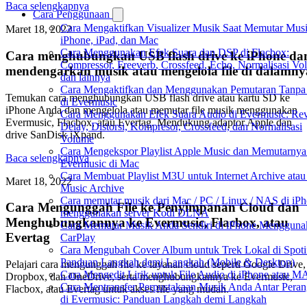
Baca selengkapnya
Cara Penggunaan
Cara Mengaktifkan Visualizer Musik Saat Memutar Musi
Maret 18, 2022
iPhone, iPad, dan Mac
Cara Menggunakan Efek Suara dan DSP di Flacbox:
Cara menghubungkan USB flash drive ke iPhone da
Compressor, Freeverb, Crossfeed, Echo, Normalisasi Vo
mendengarkan musik atau mengelola file di dalamny
dan lainnya
Cara Mengaktifkan dan Menggunakan Pemutaran Tanpa
Temukan cara menghubungkan USB flash drive atau kartu SD ke
di Evermusic
iPhone Anda dan mengelola atau memutar file musik menggunakan
Cara Menggunakan Efek Suara Audio di Evermusic: Rev
Evermusic, Flacbox, atau Evertag. Mendukung adaptor Apple dan
Delay, Distorsi, Kompresor, Crossfeed, dan Normalisasi
drive SanDisk iXpand.
Volume
Cara Mengekspor Playlist Apple Music dan Memutarnya
Baca selengkapnya
Evermusic di Mac
Cara Membuat Playlist M3U untuk Internet Archive atau
Maret 18, 2022
Music Archive
Cara memutar musik dari Mac / PC / Linux / NAS di iP
Cara Mengunggah File ke Penyimpanan Cloud dan
menggunakan server Kodi DLNA
Menghubungkannya ke Evermusic, Flacbox, atau
Cara Memutar Musik Anda Sendiri di iPhone Mengguna
Evertag
CarPlay
Cara Mengubah Cover Album untuk Trek Lokal di Spoti
Panduan Langkah demi Langkah (Mobile & Desktop)
Pelajari cara mengunggah file ke layanan cloud seperti Google Drive,
Cara Mengedit Lirik untuk File Audio di iPhone atau 
Dropbox, dan OneDrive, serta menghubungkannya ke Evermusic,
Cara Mentransfer Perpustakaan Musik Anda Antar Peran
Flacbox, atau Evertag untuk akses file yang mudah.
di Evermusic: Panduan Langkah demi Langkah