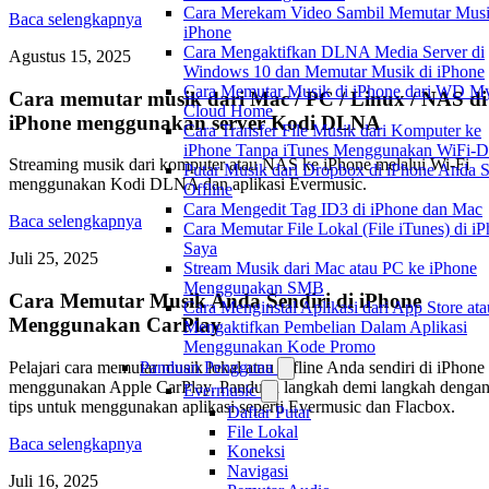
Cara Merekam Video Sambil Memutar Musi
Baca selengkapnya
iPhone
Cara Mengaktifkan DLNA Media Server di
Agustus 15, 2025
Windows 10 dan Memutar Musik di iPhone
Cara Memutar Musik di iPhone dari WD M
Cara memutar musik dari Mac / PC / Linux / NAS di
Cloud Home
iPhone menggunakan server Kodi DLNA
Cara Transfer File Musik dari Komputer ke
iPhone Tanpa iTunes Menggunakan WiFi-D
Streaming musik dari komputer atau NAS ke iPhone melalui Wi-Fi
Putar Musik dari Dropbox di iPhone Anda S
menggunakan Kodi DLNA dan aplikasi Evermusic.
Offline
Cara Mengedit Tag ID3 di iPhone dan Mac
Baca selengkapnya
Cara Memutar File Lokal (File iTunes) di i
Saya
Juli 25, 2025
Stream Musik dari Mac atau PC ke iPhone
Menggunakan SMB
Cara Memutar Musik Anda Sendiri di iPhone
Cara Menginstal Aplikasi dari App Store ata
Menggunakan CarPlay
Mengaktifkan Pembelian Dalam Aplikasi
Menggunakan Kode Promo
Pelajari cara memutar musik lokal atau offline Anda sendiri di iPhone
Panduan Pengguna
menggunakan Apple CarPlay. Panduan langkah demi langkah denga
Evermusic
tips untuk menggunakan aplikasi seperti Evermusic dan Flacbox.
Daftar Putar
File Lokal
Baca selengkapnya
Koneksi
Navigasi
Juli 16, 2025