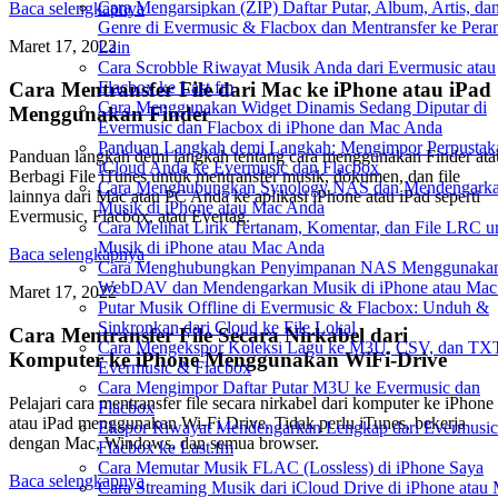
Cara Mengarsipkan (ZIP) Daftar Putar, Album, Artis, da
Baca selengkapnya
Genre di Evermusic & Flacbox dan Mentransfer ke Pera
Maret 17, 2022
Lain
Cara Scrobble Riwayat Musik Anda dari Evermusic atau
Cara Mentransfer File dari Mac ke iPhone atau iPad
Flacbox ke Last.fm
Cara Menggunakan Widget Dinamis Sedang Diputar di
Menggunakan Finder
Evermusic dan Flacbox di iPhone dan Mac Anda
Panduan Langkah demi Langkah: Mengimpor Perpustak
Panduan langkah demi langkah tentang cara menggunakan Finder ata
iCloud Anda ke Evermusic dan Flacbox
Berbagi File iTunes untuk mentransfer musik, dokumen, dan file
Cara Menghubungkan Synology NAS dan Mendengark
lainnya dari Mac atau PC Anda ke aplikasi iPhone atau iPad seperti
Musik di iPhone atau Mac Anda
Evermusic, Flacbox, atau Evertag.
Cara Melihat Lirik Tertanam, Komentar, dan File LRC u
Musik di iPhone atau Mac Anda
Baca selengkapnya
Cara Menghubungkan Penyimpanan NAS Menggunaka
WebDAV dan Mendengarkan Musik di iPhone atau Mac
Maret 17, 2022
Putar Musik Offline di Evermusic & Flacbox: Unduh &
Sinkronkan dari Cloud ke File Lokal
Cara Mentransfer File Secara Nirkabel dari
Cara Mengekspor Koleksi Lagu ke M3U, CSV, dan TXT
Komputer ke iPhone Menggunakan WiFi-Drive
Evermusic & Flacbox
Cara Mengimpor Daftar Putar M3U ke Evermusic dan
Pelajari cara mentransfer file secara nirkabel dari komputer ke iPhone
Flacbox
atau iPad menggunakan Wi-Fi Drive. Tidak perlu iTunes, bekerja
Ekspor Riwayat Mendengarkan Lengkap dari Evermusi
dengan Mac, Windows, dan semua browser.
Flacbox ke Last.fm
Cara Memutar Musik FLAC (Lossless) di iPhone Saya
Baca selengkapnya
Cara Streaming Musik dari iCloud Drive di iPhone atau