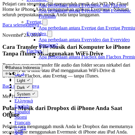
Pelajari cara streaming dan mengunduh musik dari WD My Cloud
Apa perbedaan antara Evermusic dan Flacbox
Home ke iPhone Anda menggunakan aplikasi Evermusic. Nikmati
Apa perbedaan antara Evermusic dan Evermusic
seluruh perpustakaan musik Anda tanpa langganan.
Premium
Evertag
Baca selengkapnya
Apa perbedaan antara Evertag dan Evertag Premi
Evervideo
November 23, 2019
Apa perbedaan antara Evervideo dan Evervideo
Premium?
Cara Transfer File Musik dari Komputer ke iPhone
Flacbox
Tanpa iTunes Menggunakan WiFi-Drive
Apa perbedaan antara Flacbox dan Flacbox Prem
Temukan cara mentransfer file audio dan folder secara nirkabel dari
Bahasa Indonesia
komputer ke iPhone atau iPad menggunakan WiFi-Drive di
عربي
Evermusic, Flacbox, atau Evertag — tanpa iTunes.
Català
Light
Čeština
Baca selengkapnya
Dark
Dansk
System
Deutsch
Mei 19, 2019
Ελληνικά
English
Putar Musik dari Dropbox di iPhone Anda Saat
Español
Offline
Suomi
Français
Pelajari cara mengunggah musik Anda ke Dropbox dan memutarnya
עברית
secara offline menggunakan Evermusic di iPhone atau iPad Anda.
हिन्दी