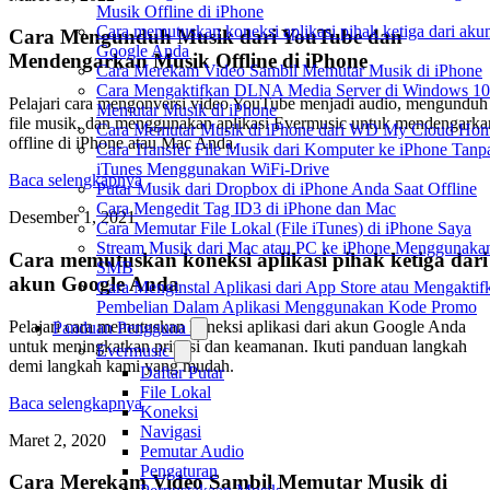
Musik Offline di iPhone
Cara memutuskan koneksi aplikasi pihak ketiga dari aku
Cara Mengunduh Musik dari YouTube dan
Google Anda
Mendengarkan Musik Offline di iPhone
Cara Merekam Video Sambil Memutar Musik di iPhone
Cara Mengaktifkan DLNA Media Server di Windows 10
Pelajari cara mengonversi video YouTube menjadi audio, mengunduh
Memutar Musik di iPhone
file musik, dan menggunakan aplikasi Evermusic untuk mendengarka
Cara Memutar Musik di iPhone dari WD My Cloud Ho
offline di iPhone atau Mac Anda.
Cara Transfer File Musik dari Komputer ke iPhone Tanp
iTunes Menggunakan WiFi-Drive
Baca selengkapnya
Putar Musik dari Dropbox di iPhone Anda Saat Offline
Cara Mengedit Tag ID3 di iPhone dan Mac
Desember 1, 2021
Cara Memutar File Lokal (File iTunes) di iPhone Saya
Stream Musik dari Mac atau PC ke iPhone Menggunaka
Cara memutuskan koneksi aplikasi pihak ketiga dari
SMB
akun Google Anda
Cara Menginstal Aplikasi dari App Store atau Mengaktif
Pembelian Dalam Aplikasi Menggunakan Kode Promo
Pelajari cara memutuskan koneksi aplikasi dari akun Google Anda
Panduan Pengguna
untuk meningkatkan privasi dan keamanan. Ikuti panduan langkah
Evermusic
demi langkah kami yang mudah.
Daftar Putar
File Lokal
Baca selengkapnya
Koneksi
Navigasi
Maret 2, 2020
Pemutar Audio
Pengaturan
Cara Merekam Video Sambil Memutar Musik di