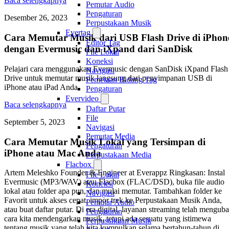
Baca selengkapnya
Pemutar Audio
Pengaturan
Desember 26, 2023
Perpustakaan Musik
Evertag
Cara Memutar Musik dari USB Flash Drive di iPhon
Editor Tag
dengan Evermusic dan iXpand dari SanDisk
File Lokal
Koneksi
Pelajari cara menggunakan Evermusic dengan SanDisk iXpand Flash
Navigasi
Drive untuk memutar musik langsung dari penyimpanan USB di
Pemetaan Bidang Tag
iPhone atau iPad Anda.
Pengaturan
Evervideo
Baca selengkapnya
Daftar Putar
File
September 5, 2023
Navigasi
Pemutar Media
Cara Memutar Musik Lokal yang Tersimpan di
Pengaturan
iPhone atau Mac Anda
Perpustakaan Media
Flacbox
Artem Meleshko Founder & Engineer at Everappz Ringkasan: Instal
File Lokal
Evermusic (MP3/WAV) atau Flacbox (FLAC/DSD), buka file audio
Koneksi
lokal atau folder apa pun, dan mulai memutar. Tambahkan folder ke
Navigasi
Favorit untuk akses cepat, impor trek ke Perpustakaan Musik Anda,
Pemutar Audio
atau buat daftar putar. Di era digital, layanan streaming telah mengub
Pengaturan
cara kita mendengarkan musik, tetapi ada sesuatu yang istimewa
Perpustakaan Musik
tentang musik yang telah kita kumpulkan selama bertahun-tahun di