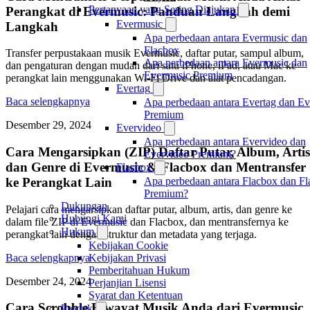
Pertanyaan yang Sering Diajukan
Perangkat di Evermusic: Panduan Langkah demi
Evermusic
Langkah
Apa perbedaan antara Evermusic dan
Flacbox
Transfer perpustakaan musik Evermusic, daftar putar, sampul album,
Apa perbedaan antara Evermusic dan
dan pengaturan dengan mudah dari satu iPhone, iPad, atau Mac ke
Evermusic Premium
perangkat lain menggunakan Wi-Fi Drive dan alat pencadangan.
Evertag
Baca selengkapnya
Apa perbedaan antara Evertag dan Ev
Premium
Desember 29, 2024
Evervideo
Apa perbedaan antara Evervideo dan
Cara Mengarsipkan (ZIP) Daftar Putar, Album, Artis
Evervideo Premium?
dan Genre di Evermusic & Flacbox dan Mentransfer
Flacbox
ke Perangkat Lain
Apa perbedaan antara Flacbox dan F
Premium?
Dukungan
Pelajari cara mengarsipkan daftar putar, album, artis, dan genre ke
Hubungi Kami
dalam file ZIP di Evermusic dan Flacbox, dan mentransfernya ke
Hukum
perangkat lain dengan struktur dan metadata yang terjaga.
Kebijakan Cookie
Baca selengkapnya
Kebijakan Privasi
Pemberitahuan Hukum
Desember 24, 2024
Perjanjian Lisensi
Syarat dan Ketentuan
Cara Scrobble Riwayat Musik Anda dari Evermusic
Produk