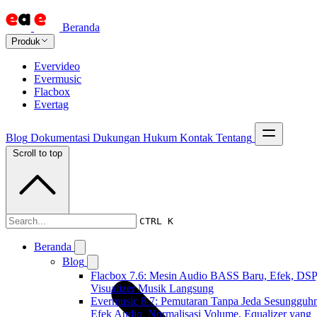
Beranda
Produk
Evervideo
Evermusic
Flacbox
Evertag
Blog
Dokumentasi
Dukungan
Hukum
Kontak
Tentang
Scroll to top
Dokumentasi
CTRL K
Beranda
Blog
Flacbox 7.6: Mesin Audio BASS Baru, Efek, DSP
Visualizer Musik Langsung
Evermusic 8.7: Pemutaran Tanpa Jeda Sesungguh
Efek Audio, Normalisasi Volume, Equalizer yang