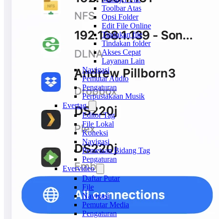
Toolbar Atas
Opsi Folder
Edit File Online
Tindakan file
Tindakan folder
Akses Cepat
Layanan Lain
Navigasi
Pemutar Audio
Pengaturan
Perpustakaan Musik
Evertag
Editor Tag
File Lokal
Koneksi
Navigasi
Pemetaan Bidang Tag
Pengaturan
Evervideo
Daftar Putar
File
Navigasi
Pemutar Media
Pengaturan