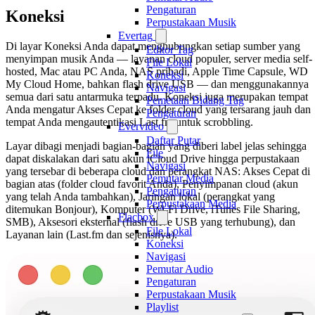
Pengaturan
Koneksi
Perpustakaan Musik
Evertag
Di layar Koneksi Anda dapat menghubungkan setiap sumber yang
Editor Tag
menyimpan musik Anda — layanan cloud populer, server media self-
File Lokal
hosted, Mac atau PC Anda, NAS pribadi, Apple Time Capsule, WD
Koneksi
My Cloud Home, bahkan flash drive USB — dan menggunakannya
Navigasi
semua dari satu antarmuka terpadu. Koneksi juga merupakan tempat
Pemetaan Bidang Tag
Anda mengatur Akses Cepat ke folder cloud yang tersarang jauh dan
Pengaturan
tempat Anda mengautentikasi Last.fm untuk scrobbling.
Evervideo
Daftar Putar
Layar dibagi menjadi bagian-bagian yang diberi label jelas sehingga
File
dapat diskalakan dari satu akun iCloud Drive hingga perpustakaan
Navigasi
yang tersebar di beberapa cloud dan perangkat NAS: Akses Cepat di
Pemutar Media
bagian atas (folder cloud favorit Anda), Penyimpanan cloud (akun
Pengaturan
yang telah Anda tambahkan), Jaringan lokal (perangkat yang
Perpustakaan Media
ditemukan Bonjour), Komputer (Wi-Fi Drive, iTunes File Sharing,
Flacbox
SMB), Aksesori eksternal (flash drive USB yang terhubung), dan
File Lokal
Layanan lain (Last.fm dan sejenisnya).
Koneksi
Navigasi
Pemutar Audio
Pengaturan
Perpustakaan Musik
Playlist