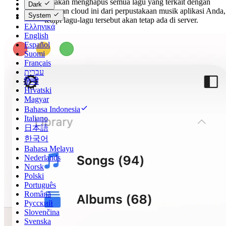
ini akan menghapus semua lagu yang terkait dengan
Dark
Dansk
layanan cloud ini dari perpustakaan musik aplikasi Anda,
System
Deutsch
tetapi lagu-lagu tersebut akan tetap ada di server.
Ελληνικά
English
Español
Suomi
Français
עברית
हिन्दी
Hrvatski
Magyar
Bahasa Indonesia
Italiano
日本語
한국어
Bahasa Melayu
Nederlands
Norsk
Polski
Português
Română
Русский
Slovenčina
Svenska