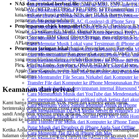
NAS dan protokol berbagi file:
SMB (SMB1, SMB2, Auto),
Cara Mengekspor Koleksi Lagu ke M3U, CSV, dan TXT
WebDAV (HTTP / HTTPS), FTP / FTPS, SFTP (autentikasi
Cara Mengimpor Daftar Putar M3U ke Evermusic dan F
kata sandi atau kunci publik), NFS, dan DLNA (hanya baca —
Ekspor Riwayat Mendengarkan Lengkap dari Evermusic
pemutaran dan pengunduhan).
Cara Memutar Musik FLAC (Lossless) di iPhone Saya
Penyimpanan objek kompatibel S3:
AWS S3, Backblaze B2
Cara Streaming Musik dari iCloud Drive di iPhone atau
Wasabi, Cloudflare R2, MinIO, DigitalOcean Spaces, Linode
Cara Menambahkan dan Melihat Komentar pada Trek Aud
Object Storage, IBM Cloud Object Storage, atau endpoint S3-
Cara Memutar Musik dari USB Flash Drive di iPhone d
API apapun.
Cara Memutar Musik Lokal yang Tersimpan di iPhone 
Penemuan jaringan lokal:
bagian Perangkat yang Tersedia
Cara Mendengarkan Buku Audio di iPhone, iPad, dan 
secara otomatis mencantumkan perangkat apapun di Wi-Fi And
Cara Menggunakan Equalizer Audio di iPhone, iPad, a
yang mengiklankan dirinya melalui Bonjour / mDNS — server
Cara menghubungkan USB flash drive ke iPhone dan men
Plex, Jellyfin, Emby, Synology, QNAP, WD My Cloud Home,
Cara Mengunggah File ke Penyimpanan Cloud dan Meng
Apple Time Capsule, router AirPort dengan drive terpasang, da
Cara Mentransfer File dari Mac ke iPhone atau iPad Me
sebagainya.
Cara Mentransfer File Secara Nirkabel dari Komputer 
Transfer File dari Komputer ke iPhone Menggunakan P
Keamanan dan privasi
Cara menghubungkan penyimpanan internal Bluesound 
Cara Mengunduh Musik dari YouTube dan Mendengarkan
Cara memutuskan koneksi aplikasi pihak ketiga dari ak
Kami hanya menggunakan SDK resmi dan koneksi aman untuk
Cara Merekam Video Sambil Memutar Musik di iPhone
berinteraksi dengan layanan cloud yang terhubung. Login dan kata
Cara Mengaktifkan DLNA Media Server di Windows 10
sandi Anda tidak tersedia untuk aplikasi. Semua permintaan dari
Cara Memutar Musik di iPhone dari WD My Cloud Ho
aplikasi ke layanan cloud dienkripsi.
Cara Transfer File Musik dari Komputer ke iPhone Tan
Putar Musik dari Dropbox di iPhone Anda Saat Offline
Ketika Anda memasukkan login dan kata sandi, aplikasi menampilka
Cara Mengedit Tag ID3 di iPhone dan Mac
halaman otorisasi resmi yang disediakan oleh penyedia layanan cloud
Cara Memutar File Lokal (File iTunes) di iPhone Saya