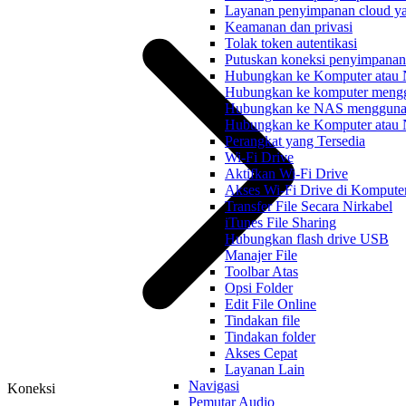
Layanan penyimpanan cloud y
Keamanan dan privasi
Tolak token autentikasi
Putuskan koneksi penyimpanan 
Hubungkan ke Komputer atau
Hubungkan ke komputer men
Hubungkan ke NAS menggun
Hubungkan ke Komputer ata
Perangkat yang Tersedia
Wi-Fi Drive
Aktifkan Wi-Fi Drive
Akses Wi-Fi Drive di Kompute
Transfer File Secara Nirkabel
iTunes File Sharing
Hubungkan flash drive USB
Manajer File
Toolbar Atas
Opsi Folder
Edit File Online
Tindakan file
Tindakan folder
Akses Cepat
Layanan Lain
Navigasi
Koneksi
Pemutar Audio