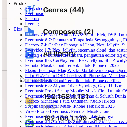
Produk
Evervideo
Evermusic
Flacbox
Evertag
Blog
Flacbox 7.6: Mesin Audio BASS Baru, Efek, DSP, dan 
Evermusic 8.7: Pemutaran Tanpa Jeda Sesungguhnya, Ef
Flacbox 7.4: CarPlay Dibangun Ulang, Plex, Jellyfin, 
Evervideo 1.7: Plex, Jellyfin, streaming cloud, dan gest
Evertag 4.2: koneksi cloud baru, pengaturan editor tag di
Evermusic 8.6: CarPlay baru, Plex, Jellyfin, SFTP, widget
Pemutar Musik Cloud Terbaik untuk iPhone di 2026
Ekspor Postingan Blog Wix ke Markdown dengan Ope
Putar FLAC dan DSD Lossless di iPhone dan Mac deng
Pemutar Musik Cloud Terbaik untuk iPhone dan iPad
Evermusic 6.8: Aliyun Drive, Synology, Gaya UI Baru
Evermusic Pro di Setapp Mobile: Musik Cloud untuk iO
Evermusic Mencapai 11 Juta Unduhan di Seluruh Dunia
Flacbox Mencapai 1 Juta Unduhan: Audio Hi-Res
5 Aplikasi Pemutar Musik iPhone Terbaik di 2025
Video Promo Evermusic: Pemutar Musik Cloud
Evermusic 3.6: CarPlay, VoiceOver, dan Lainnya
Evermusic 3.1: Crossfade, Sinkronisasi Perpustakaan &
Evermusic Mencapai 3 Juta Unduhan: Ikhtisar Fitur