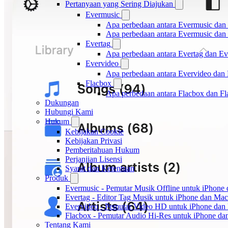
Pertanyaan yang Sering Diajukan
Evermusic
Apa perbedaan antara Evermusic dan
Apa perbedaan antara Evermusic da
Evertag
Apa perbedaan antara Evertag dan E
Evervideo
Apa perbedaan antara Evervideo dan
Flacbox
Apa perbedaan antara Flacbox dan F
Dukungan
Hubungi Kami
Hukum
Kebijakan Cookie
Kebijakan Privasi
Pemberitahuan Hukum
Perjanjian Lisensi
Syarat dan Ketentuan
Produk
Evermusic - Pemutar Musik Offline untuk iPhone
Evertag - Editor Tag Musik untuk iPhone dan Mac
Evervideo - Pemutar Video HD untuk iPhone dan
Flacbox - Pemutar Audio Hi-Res untuk iPhone d
Tentang Kami