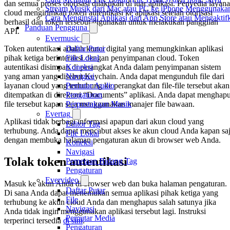
dan semua proses otorisasi dilakukan di luar aplikasi. Penyedia layan
Stream Musik dari Mac atau PC ke iPhone Menggunak
cloud mengirimkan token autentikasi ke aplikasi setelah otorisasi
Cara Menginstal Aplikasi dari App Store atau Mengak
berhasil dan token tersebut digunakan untuk melakukan panggilan
Panduan Pengguna
API.
Evermusic
Daftar Putar
Token autentikasi adalah kunci digital yang memungkinkan aplikasi
File Lokal
pihak ketiga berinteraksi dengan penyimpanan cloud. Token
Koneksi
autentikasi disimpan di perangkat Anda dalam penyimpanan sistem
Navigasi
yang aman yang disebut Keychain. Anda dapat mengunduh file dari
Pemutar Audio
layanan cloud yang terhubung ke perangkat dan file-file tersebut akan
Pengaturan
ditempatkan di direktori “Documents” aplikasi. Anda dapat menghap
Perpustakaan Musik
file tersebut kapan saja menggunakan manajer file bawaan.
Evertag
Aplikasi tidak berbagi informasi apapun dari akun cloud yang
Editor Tag
terhubung. Anda dapat mencabut akses ke akun cloud Anda kapan sa
File Lokal
dengan membuka halaman pengaturan akun di browser web Anda.
Koneksi
Navigasi
Tolak token autentikasi
Pemetaan Bidang Tag
Pengaturan
Evervideo
Masuk ke akun Anda di browser web dan buka halaman pengaturan.
Daftar Putar
Di sana Anda dapat menemukan semua aplikasi pihak ketiga yang
File
terhubung ke akun cloud Anda dan menghapus salah satunya jika
Navigasi
Anda tidak ingin menggunakan aplikasi tersebut lagi. Instruksi
Pemutar Media
terperinci tersedia
di sini
.
Pengaturan