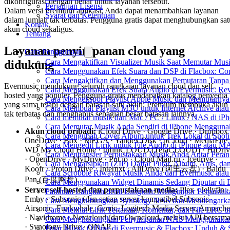
dikonfigurasi dengan benar untuk layanan tersebut.
Perjanjian Lisensi
Dalam versi Premium aplikasi, Anda dapat menambahkan layanan
Syarat dan Ketentuan
dalam jumlah tak terbatas. Pengguna gratis dapat menghubungkan sat
Kontak
akun cloud sekaligus.
Tentang
Layanan penyimpanan cloud yang
Cara Penggunaan
Cara Mengaktifkan Visualizer Musik Saat Memutar Musi
didukung
Cara Menggunakan Efek Suara dan DSP di Flacbox: Comp
Cara Mengaktifkan dan Menggunakan Pemutaran Tanpa 
Evermusic mendukung seluruh rangkaian layanan cloud dan self-
Cara Menggunakan Efek Suara Audio di Evermusic: Reve
hosted yang populer. Pengguna gratis mendapatkan katalog penyedia
Cara Mengekspor Playlist Apple Music dan Memutarnya
yang sama tetapi dengan batasan satu akun; Premium membuka akun
Cara Membuat Playlist M3U untuk Internet Archive atau
tak terbatas dan menghapus sebagian besar batasan lainnya.
Cara memutar musik dari Mac / PC / Linux / NAS di 
Cara Memutar Musik Anda Sendiri di iPhone Mengguna
Akun cloud pribadi:
iCloud Drive · Google Drive · Dropbox 
Cara Mengubah Cover Album untuk Trek Lokal di Spot
OneDrive · Box · MEGA · Yandex.Disk · pCloud · MediaFire 
Cara Mengedit Lirik untuk File Audio di iPhone atau 
WD My Cloud Home · InfiniCLOUD (TeraCLOUD) · HiDriv
Cara Mentransfer Perpustakaan Musik Anda Antar Pera
· OpenDrive · MyDrive · Put.io · Cloud Mail.ru · Icedrive ·
Cara Mengarsipkan (ZIP) Daftar Putar, Album, Artis, d
Koofr · Proton Drive · Internxt · AliDrive (阿里云盘) · Baidu
Cara Scrobble Riwayat Musik Anda dari Evermusic atau
Pan (百度网盘).
Cara Menggunakan Widget Dinamis Sedang Diputar di 
Server self-hosted dan perpustakaan media:
Plex · Jellyfin ·
Panduan Langkah demi Langkah: Mengimpor Perpustaka
Emby · Subsonic (dan setiap server kompatibel Subsonic —
Cara Menghubungkan Synology NAS dan Mendengarkan
Airsonic, Funkwhale, Gonic, Logitech Media Server, Ampache
Cara Melihat Lirik Tertanam, Komentar, dan File LRC 
· Navidrome · Nextcloud (dan Owncloud, melalui API bersama
Cara Menghubungkan Penyimpanan NAS Menggunakan 
· Synology Drive · QNAP.
Putar Musik Offline di Evermusic & Flacbox: Unduh & S