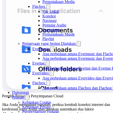
Perpustakaan Media
Flacbox
File Lokal
Koneksi
Navigasi
Pemutar Audio
Pengaturan
Perpustakaan Musik
Playlist
Pertanyaan yang Sering Diajukan
Evermusic
Apa perbedaan antara Evermusic dan Flacb
Apa perbedaan antara Evermusic dan Ever
Evertag
Apa perbedaan antara Evertag dan Evertag
Evervideo
Apa perbedaan antara Evervideo dan Everv
Flacbox
Apa perbedaan antara Flacbox dan Flacbox
Dukungan
Pemilih Penyedia Penyimpanan Cloud
Hukum
Kebijakan Cookie
Jika Anda mengalami masalah, periksa kembali koneksi internet dan
Kebijakan Privasi
kredensial login Anda, dan pastikan autentikasi dua faktor
Pemberitahuan Hukum