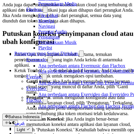
Perpustakaan Media
Anda juga dapat memutuskan koneksi akun cloud yang terhubung di
Flacbox
aplikasi dan token autentikasi juga akan dihapus dari perangkat Anda.
File Lokal
Jika Anda menghapus aplikasi dari perangkat, semua data yang
Koneksi
diunduh dan token akses juga akan dihapus.
Navigasi
Pemutar Audio
Putuskan koneksi penyimpanan cloud atau
Pengaturan
ubah konfigurasi
Perpustakaan Musik
Playlist
Pertanyaan yang Sering Diajukan
Akses Opsi Penyimpanan Cloud: pertama, temukan
penyimpanan cloud yang ingin Anda kelola di antarmuka
Evermusic
aplikasi.
Apa perbedaan antara Evermusic dan Flacbox
Ketuk Tombol ‘…’: di sebelah judul layanan, Anda akan melih
Apa perbedaan antara Evermusic dan Evermusic 
tombol ‘…’. Ketuk untuk mengakses opsi tambahan.
Evertag
Ganti nama
: jika Anda ingin mengubah nama layanan
Apa perbedaan antara Evertag dan Evertag Premi
cloud seperti yang muncul di daftar Anda, pilih ‘Ganti
Evervideo
nama.’
Apa perbedaan antara Evervideo dan Evervideo 
Pengaturan
: untuk mengubah konfigurasi atau data
Flacbox
autentikasi layanan cloud, pilih ‘Pengaturan.’ Terkadang,
Apa perbedaan antara Flacbox dan Flacbox Prem
Anda mungkin perlu mengotorisasi ulang layanan cloud
yang terhubung jika token otorisasi telah kedaluwarsa.
Bahasa Indonesia
Putuskan Koneksi
: jika Anda ingin benar-benar
عربي
memutuskan koneksi antara aplikasi dan layanan cloud,
Català
pilih ‘Putuskan Koneksi.’ Ketahuilah bahwa memilih ops
Light
Čeština