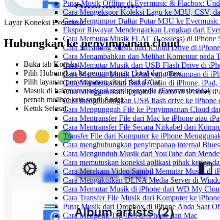
Putar Musik Offline di Evermusic & Flacbox: Und
Cara Mengekspor Koleksi Lagu ke M3U, CSV, da
Cara Mengimpor Daftar Putar M3U ke Evermusic
Layar Koneksi Evermusic
Ekspor Riwayat Mendengarkan Lengkap dari Ever
Cara Memutar Musik FLAC (Lossless) di iPhone 
Hubungkan ke penyimpanan cloud
Cara Streaming Musik dari iCloud Drive di iPhon
Cara Menambahkan dan Melihat Komentar pada Tr
Buka tab Koneksi.
Cara Memutar Musik dari USB Flash Drive di iPh
Pilih Hubungkan ke penyimpanan cloud dari menu.
Cara Memutar Musik Lokal yang Tersimpan di iP
Pilih layanan penyimpanan cloud dari daftar.
Cara Mendengarkan Buku Audio di iPhone, iPad
Masuk di halaman otorisasi resmi penyedia (Evermusic tidak
Cara Menggunakan Equalizer Audio di iPhone, iP
pernah melihat kata sandi Anda).
Cara menghubungkan USB flash drive ke iPhone d
Ketuk Selesai.
Cara Mengunggah File ke Penyimpanan Cloud dan
Cara Mentransfer File dari Mac ke iPhone atau i
Cara Mentransfer File Secara Nirkabel dari Kom
Transfer File dari Komputer ke iPhone Menggun
Cara menghubungkan penyimpanan internal Blues
Cara Mengunduh Musik dari YouTube dan Menden
Cara memutuskan koneksi aplikasi pihak ketiga d
Cara Merekam Video Sambil Memutar Musik di i
Cara Mengaktifkan DLNA Media Server di Windo
Cara Memutar Musik di iPhone dari WD My Clo
Cara Transfer File Musik dari Komputer ke iPho
Putar Musik dari Dropbox di iPhone Anda Saat Of
Cara Mengedit Tag ID3 di iPhone dan Mac