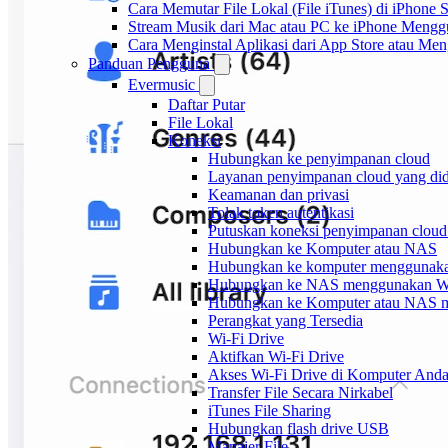
Cara Memutar File Lokal (File iTunes) di iPhone 
Stream Musik dari Mac atau PC ke iPhone Men
Cara Menginstal Aplikasi dari App Store atau M
Panduan Pengguna
Evermusic
Daftar Putar
File Lokal
Koneksi
Hubungkan ke penyimpanan cloud
Layanan penyimpanan cloud yang di
Keamanan dan privasi
Tolak token autentikasi
Putuskan koneksi penyimpanan cloud 
Hubungkan ke Komputer atau NAS
Hubungkan ke komputer mengguna
Hubungkan ke NAS menggunakan
Hubungkan ke Komputer atau NAS
Perangkat yang Tersedia
Wi-Fi Drive
Aktifkan Wi-Fi Drive
Akses Wi-Fi Drive di Komputer And
Transfer File Secara Nirkabel
iTunes File Sharing
Hubungkan flash drive USB
Manajer File