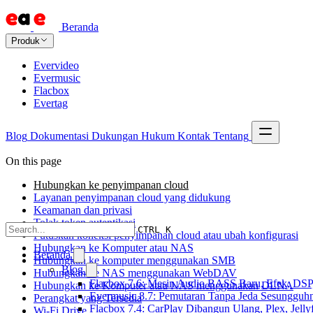
Beranda
Produk
Evervideo
Evermusic
Flacbox
Evertag
Blog
Dokumentasi
Dukungan
Hukum
Kontak
Tentang
On this page
Hubungkan ke penyimpanan cloud
Layanan penyimpanan cloud yang didukung
Keamanan dan privasi
Tolak token autentikasi
CTRL K
Putuskan koneksi penyimpanan cloud atau ubah konfigurasi
Hubungkan ke Komputer atau NAS
Beranda
Hubungkan ke komputer menggunakan SMB
Blog
Hubungkan ke NAS menggunakan WebDAV
Flacbox 7.6: Mesin Audio BASS Baru, Efek, DSP,
Hubungkan ke Komputer atau NAS menggunakan DLNA
Evermusic 8.7: Pemutaran Tanpa Jeda Sesungguhn
Perangkat yang Tersedia
Flacbox 7.4: CarPlay Dibangun Ulang, Plex, Jell
Wi-Fi Drive