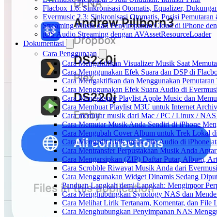
Flacbox 1.6: Sinkronisasi Otomatis, Equalizer, Dukun
Evermusic 2.3: Sinkronisasi Otomatis, Posisi Pemutaran
Streaming Musik dari Penyimpanan Cloud di iPhone de
iOS Audio Streaming dengan AVAssetResourceLoader
Dokumentasi
Cara Penggunaan
Cara Mengaktifkan Visualizer Musik Saat Memuta
Cara Menggunakan Efek Suara dan DSP di Flacbox
Cara Mengaktifkan dan Menggunakan Pemutaran 
Cara Menggunakan Efek Suara Audio di Evermusic
Cara Mengekspor Playlist Apple Music dan Memu
Cara Membuat Playlist M3U untuk Internet Archiv
Cara memutar musik dari Mac / PC / Linux / NA
Cara Memutar Musik Anda Sendiri di iPhone Me
Cara Mengubah Cover Album untuk Trek Lokal di
Cara Mengedit Lirik untuk File Audio di iPhone
Cara Mentransfer Perpustakaan Musik Anda Anta
Cara Mengarsipkan (ZIP) Daftar Putar, Album, Ar
Cara Scrobble Riwayat Musik Anda dari Evermusi
Cara Menggunakan Widget Dinamis Sedang Diputa
Panduan Langkah demi Langkah: Mengimpor Perp
Cara Menghubungkan Synology NAS dan Mendeng
Cara Melihat Lirik Tertanam, Komentar, dan Fil
Cara Menghubungkan Penyimpanan NAS Menggu