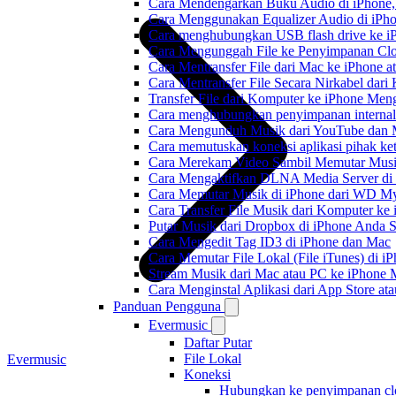
Cara Mendengarkan Buku Audio di iPhone
Cara Menggunakan Equalizer Audio di iPho
Cara menghubungkan USB flash drive ke iP
Cara Mengunggah File ke Penyimpanan Clo
Cara Mentransfer File dari Mac ke iPhone 
Cara Mentransfer File Secara Nirkabel da
Transfer File dari Komputer ke iPhone Me
Cara menghubungkan penyimpanan internal
Cara Mengunduh Musik dari YouTube dan M
Cara memutuskan koneksi aplikasi pihak ke
Cara Merekam Video Sambil Memutar Musi
Cara Mengaktifkan DLNA Media Server di
Cara Memutar Musik di iPhone dari WD 
Cara Transfer File Musik dari Komputer k
Putar Musik dari Dropbox di iPhone Anda S
Cara Mengedit Tag ID3 di iPhone dan Mac
Cara Memutar File Lokal (File iTunes) di i
Stream Musik dari Mac atau PC ke iPhon
Cara Menginstal Aplikasi dari App Store 
Panduan Pengguna
Evermusic
Daftar Putar
File Lokal
Evermusic
Koneksi
Hubungkan ke penyimpanan cl