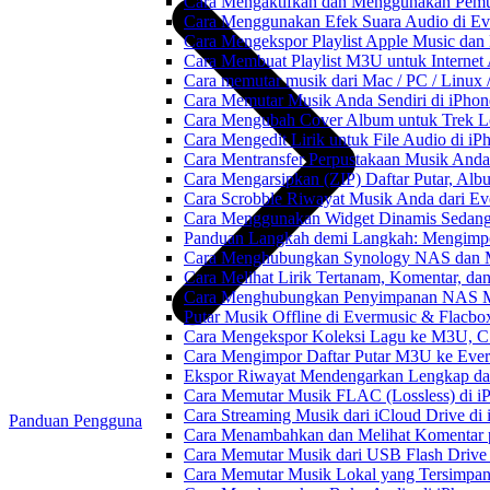
Cara Mengaktifkan dan Menggunakan Pemut
Cara Menggunakan Efek Suara Audio di Ever
Cara Mengekspor Playlist Apple Music dan
Cara Membuat Playlist M3U untuk Internet 
Cara memutar musik dari Mac / PC / Linu
Cara Memutar Musik Anda Sendiri di iPho
Cara Mengubah Cover Album untuk Trek Lo
Cara Mengedit Lirik untuk File Audio di i
Cara Mentransfer Perpustakaan Musik Anda
Cara Mengarsipkan (ZIP) Daftar Putar, Alb
Cara Scrobble Riwayat Musik Anda dari Eve
Cara Menggunakan Widget Dinamis Sedang 
Panduan Langkah demi Langkah: Mengimpor
Cara Menghubungkan Synology NAS dan M
Cara Melihat Lirik Tertanam, Komentar, da
Cara Menghubungkan Penyimpanan NAS M
Putar Musik Offline di Evermusic & Flacbo
Cara Mengekspor Koleksi Lagu ke M3U, C
Cara Mengimpor Daftar Putar M3U ke Ever
Ekspor Riwayat Mendengarkan Lengkap dar
Cara Memutar Musik FLAC (Lossless) di i
Cara Streaming Musik dari iCloud Drive di
Panduan Pengguna
Cara Menambahkan dan Melihat Komentar p
Cara Memutar Musik dari USB Flash Drive 
Cara Memutar Musik Lokal yang Tersimpan