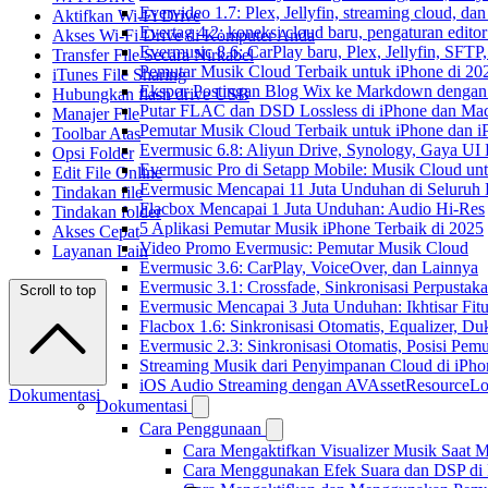
Evervideo 1.7: Plex, Jellyfin, streaming cloud, da
Aktifkan Wi-Fi Drive
Evertag 4.2: koneksi cloud baru, pengaturan editor
Akses Wi-Fi Drive di Komputer Anda
Evermusic 8.6: CarPlay baru, Plex, Jellyfin, SFTP, 
Transfer File Secara Nirkabel
Pemutar Musik Cloud Terbaik untuk iPhone di 20
iTunes File Sharing
Ekspor Postingan Blog Wix ke Markdown denga
Hubungkan flash drive USB
Putar FLAC dan DSD Lossless di iPhone dan Ma
Manajer File
Pemutar Musik Cloud Terbaik untuk iPhone dan i
Toolbar Atas
Evermusic 6.8: Aliyun Drive, Synology, Gaya UI
Opsi Folder
Evermusic Pro di Setapp Mobile: Musik Cloud un
Edit File Online
Evermusic Mencapai 11 Juta Unduhan di Seluruh
Tindakan file
Flacbox Mencapai 1 Juta Unduhan: Audio Hi-Res
Tindakan folder
5 Aplikasi Pemutar Musik iPhone Terbaik di 2025
Akses Cepat
Video Promo Evermusic: Pemutar Musik Cloud
Layanan Lain
Evermusic 3.6: CarPlay, VoiceOver, dan Lainnya
Evermusic 3.1: Crossfade, Sinkronisasi Perpusta
Scroll to top
Evermusic Mencapai 3 Juta Unduhan: Ikhtisar Fitu
Flacbox 1.6: Sinkronisasi Otomatis, Equalizer,
Evermusic 2.3: Sinkronisasi Otomatis, Posisi Pem
Streaming Musik dari Penyimpanan Cloud di iPh
iOS Audio Streaming dengan AVAssetResourceLo
Dokumentasi
Dokumentasi
Cara Penggunaan
Cara Mengaktifkan Visualizer Musik Saat M
Cara Menggunakan Efek Suara dan DSP di F