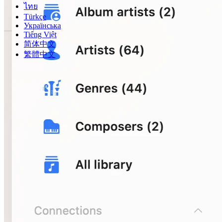
ไทย
Türkçe
Українська
Tiếng Việt
简体中文
繁體中文