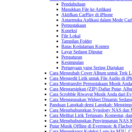
Pendahuluan
Masukkan File ke Aplikasi
Aktifkan CarPlay di iPhone
Antarmuka Aplikasi dalam Mode Car
Perpustakaan
Koneksi
File Lokal
Tampilan Folder
Batas Kedalaman Konten
Layar Sedang Diputar
Pengaturan
Kesimpulan
Pertanyaan yang Sering Diajukan
Cara Mengubah Cover Album untuk Trek Lo
Cara Mengedit Lirik untuk File Audio di i
Cara Mentransfer Perpustakaan Musik Anda
Cara Mengarsipkan (ZIP) Daftar Putar, Alb
Cara Scrobble Riwayat Musik Anda dari Eve
Cara Menggunakan Widget Dinamis Sedang 
Panduan Langkah demi Langkah: Mengimpor
Cara Menghubungkan Synology NAS dan M
Cara Melihat Lirik Tertanam, Komentar, da
Cara Menghubungkan Penyimpanan NAS M
Putar Musik Offline di Evermusic & Flacbo
Cara Mengekspor Koleksi Lagu ke M3U, C