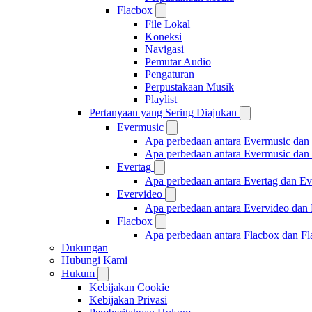
Flacbox
File Lokal
Koneksi
Navigasi
Pemutar Audio
Pengaturan
Perpustakaan Musik
Playlist
Pertanyaan yang Sering Diajukan
Evermusic
Apa perbedaan antara Evermusic dan
Apa perbedaan antara Evermusic da
Evertag
Apa perbedaan antara Evertag dan E
Evervideo
Apa perbedaan antara Evervideo dan
Flacbox
Apa perbedaan antara Flacbox dan F
Dukungan
Hubungi Kami
Hukum
Kebijakan Cookie
Kebijakan Privasi