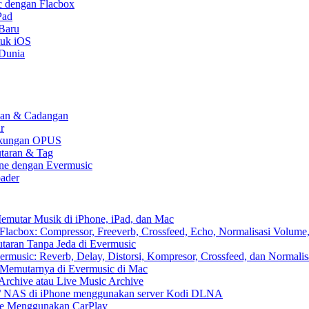
c dengan Flacbox
Pad
 Baru
tuk iOS
 Dunia
kaan & Cadangan
r
 Dukungan OPUS
utaran & Tag
one dengan Evermusic
ader
emutar Musik di iPhone, iPad, dan Mac
lacbox: Compressor, Freeverb, Crossfeed, Echo, Normalisasi Volume,
aran Tanpa Jeda di Evermusic
music: Reverb, Delay, Distorsi, Kompresor, Crossfeed, dan Normali
 Memutarnya di Evermusic di Mac
Archive atau Live Music Archive
x / NAS di iPhone menggunakan server Kodi DLNA
ne Menggunakan CarPlay