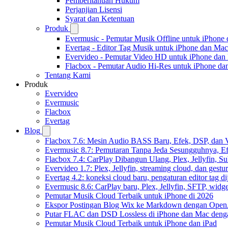
Pemberitahuan Hukum
Perjanjian Lisensi
Syarat dan Ketentuan
Produk
Evermusic - Pemutar Musik Offline untuk iPhone
Evertag - Editor Tag Musik untuk iPhone dan Mac
Evervideo - Pemutar Video HD untuk iPhone dan
Flacbox - Pemutar Audio Hi-Res untuk iPhone d
Tentang Kami
Produk
Evervideo
Evermusic
Flacbox
Evertag
Blog
Flacbox 7.6: Mesin Audio BASS Baru, Efek, DSP, dan 
Evermusic 8.7: Pemutaran Tanpa Jeda Sesungguhnya, Ef
Flacbox 7.4: CarPlay Dibangun Ulang, Plex, Jellyfin, 
Evervideo 1.7: Plex, Jellyfin, streaming cloud, dan gest
Evertag 4.2: koneksi cloud baru, pengaturan editor tag di
Evermusic 8.6: CarPlay baru, Plex, Jellyfin, SFTP, widget
Pemutar Musik Cloud Terbaik untuk iPhone di 2026
Ekspor Postingan Blog Wix ke Markdown dengan Ope
Putar FLAC dan DSD Lossless di iPhone dan Mac deng
Pemutar Musik Cloud Terbaik untuk iPhone dan iPad