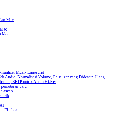
 dan Mac
 Mac
an Mac
Visualizer Musik Langsung
ek Audio, Normalisasi Volume, Equalizer yang Didesain Ulang
Subsonic, SFTP untuk Audio Hi-Res
ur pemutaran baru
jelaskan
 lirik
nAI
an Flacbox