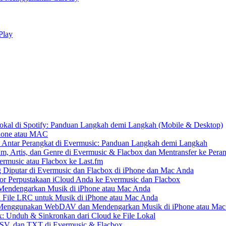
Play
kal di Spotify: Panduan Langkah demi Langkah (Mobile & Desktop)
Phone atau MAC
 Antar Perangkat di Evermusic: Panduan Langkah demi Langkah
um, Artis, dan Genre di Evermusic & Flacbox dan Mentransfer ke Pera
rmusic atau Flacbox ke Last.fm
Diputar di Evermusic dan Flacbox di iPhone dan Mac Anda
 Perpustakaan iCloud Anda ke Evermusic dan Flacbox
endengarkan Musik di iPhone atau Mac Anda
n File LRC untuk Musik di iPhone atau Mac Anda
enggunakan WebDAV dan Mendengarkan Musik di iPhone atau Mac
x: Unduh & Sinkronkan dari Cloud ke File Lokal
SV, dan TXT di Evermusic & Flacbox