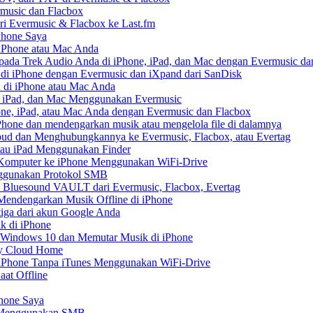
music dan Flacbox
i Evermusic & Flacbox ke Last.fm
Phone Saya
 iPhone atau Mac Anda
ada Trek Audio Anda di iPhone, iPad, dan Mac dengan Evermusic da
di iPhone dengan Evermusic dan iXpand dari SanDisk
 di iPhone atau Mac Anda
, iPad, dan Mac Menggunakan Evermusic
ne, iPad, atau Mac Anda dengan Evermusic dan Flacbox
hone dan mendengarkan musik atau mengelola file di dalamnya
ud dan Menghubungkannya ke Evermusic, Flacbox, atau Evertag
atau iPad Menggunakan Finder
ri Komputer ke iPhone Menggunakan WiFi-Drive
nggunakan Protokol SMB
 Bluesound VAULT dari Evermusic, Flacbox, Evertag
endengarkan Musik Offline di iPhone
tiga dari akun Google Anda
k di iPhone
 Windows 10 dan Memutar Musik di iPhone
My Cloud Home
e iPhone Tanpa iTunes Menggunakan WiFi-Drive
aat Offline
Phone Saya
e Menggunakan SMB