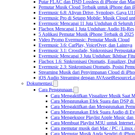
Putar FLAC dan DSD Lossless di iPhone dan Ma
Pemutar Musik Cloud Terbaik untuk iPhone dan i
Evermusic 6.8: Aliyun Drive, Synology, Gaya UI
Evermusic Pro di Setapp Mobile: Musik Cloud un
Evermusic Mencapai 11 Juta Unduhan di Seluruh
Flacbox Mencapai 1 Juta Unduhan: Audio Hi-Res
5 Aplikasi Pemutar Musik iPhone Terbaik di 2025
Video Promo Evermusic: Pemutar Musik Cloud
Evermusic 3.6: CarPlay, VoiceOver, dan Lainnya
Evermusic 3.1: Crossfade, Sinkronisasi Perpusta
Evermusic Mencapai 3 Juta Unduhan: Ikhtisar Fitu
Flacbox 1.6: Sinkronisasi Otomatis, Equalizer,
Evermusic 2.3: Sinkronisasi Otomatis, Posisi Pem
Streaming Musik dari Penyimpanan Cloud di iPh
iOS Audio Streaming dengan AVAssetResourceLo
Dokumentasi
Cara Penggunaan
Cara Mengaktifkan Visualizer Musik Saat M
Cara Menggunakan Efek Suara dan DSP di F
Cara Mengaktifkan dan Menggunakan Pemut
Cara Menggunakan Efek Suara Audio di Ever
Cara Mengekspor Playlist Apple Music dan
Cara Membuat Playlist M3U untuk Internet 
Cara memutar musik dari Mac / PC / Linu
Cara Memutar Musik Anda Sendiri di iPho