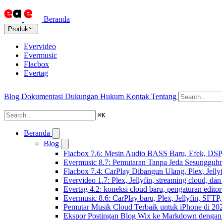
Beranda
Produk
Evervideo
Evermusic
Flacbox
Evertag
Blog
Dokumentasi
Dukungan
Hukum
Kontak
Tentang
⌘
K
Beranda
Blog
Flacbox 7.6: Mesin Audio BASS Baru, Efek, DSP,
Evermusic 8.7: Pemutaran Tanpa Jeda Sesungguhn
Flacbox 7.4: CarPlay Dibangun Ulang, Plex, Jell
Evervideo 1.7: Plex, Jellyfin, streaming cloud, da
Evertag 4.2: koneksi cloud baru, pengaturan editor
Evermusic 8.6: CarPlay baru, Plex, Jellyfin, SFTP, 
Pemutar Musik Cloud Terbaik untuk iPhone di 20
Ekspor Postingan Blog Wix ke Markdown denga