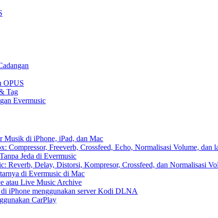
S
 Cadangan
gan OPUS
 & Tag
ngan Evermusic
r Musik di iPhone, iPad, dan Mac
: Compressor, Freeverb, Crossfeed, Echo, Normalisasi Volume, dan l
Tanpa Jeda di Evermusic
: Reverb, Delay, Distorsi, Kompresor, Crossfeed, dan Normalisasi V
tarnya di Evermusic di Mac
e atau Live Music Archive
S di iPhone menggunakan server Kodi DLNA
nggunakan CarPlay