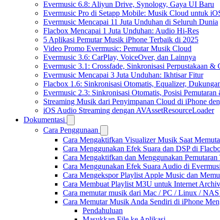
Evermusic 6.8: Aliyun Drive, Synology, Gaya UI Baru
Evermusic Pro di Setapp Mobile: Musik Cloud untuk iO
Evermusic Mencapai 11 Juta Unduhan di Seluruh Dunia
Flacbox Mencapai 1 Juta Unduhan: Audio Hi-Res
5 Aplikasi Pemutar Musik iPhone Terbaik di 2025
Video Promo Evermusic: Pemutar Musik Cloud
Evermusic 3.6: CarPlay, VoiceOver, dan Lainnya
Evermusic 3.1: Crossfade, Sinkronisasi Perpustakaan &
Evermusic Mencapai 3 Juta Unduhan: Ikhtisar Fitur
Flacbox 1.6: Sinkronisasi Otomatis, Equalizer, Dukun
Evermusic 2.3: Sinkronisasi Otomatis, Posisi Pemutaran
Streaming Musik dari Penyimpanan Cloud di iPhone de
iOS Audio Streaming dengan AVAssetResourceLoader
Dokumentasi
Cara Penggunaan
Cara Mengaktifkan Visualizer Musik Saat Memuta
Cara Menggunakan Efek Suara dan DSP di Flacbox
Cara Mengaktifkan dan Menggunakan Pemutaran 
Cara Menggunakan Efek Suara Audio di Evermusic
Cara Mengekspor Playlist Apple Music dan Memu
Cara Membuat Playlist M3U untuk Internet Archiv
Cara memutar musik dari Mac / PC / Linux / NA
Cara Memutar Musik Anda Sendiri di iPhone Me
Pendahuluan
Masukkan File ke Aplikasi