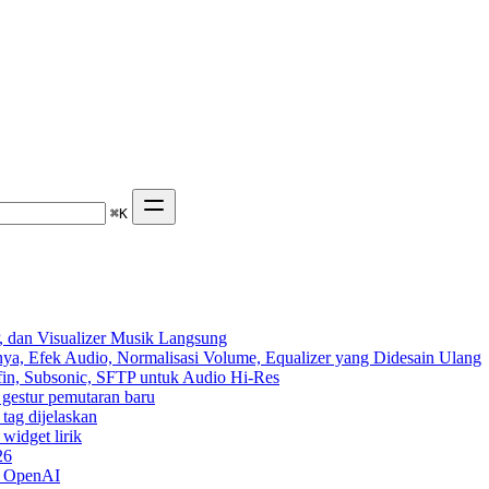
⌘
K
 dan Visualizer Musik Langsung
ya, Efek Audio, Normalisasi Volume, Equalizer yang Didesain Ulang
yfin, Subsonic, SFTP untuk Audio Hi-Res
n gestur pemutaran baru
 tag dijelaskan
widget lirik
26
n OpenAI