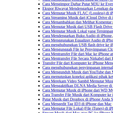
Cara Mengimpor Daftar Putar M3U ke Ever
Ekspor Riwayat Mendengarkan Lengkap dar
Cara Memutar Musik FLAC (Lossless) di i
Cara Streaming Musik dari iCloud Drive di
Cara Menambahkan dan Melihat Komentar p
Cara Memutar Musik dari USB Flash Drive 
Cara Memutar Musik Lokal yang Tersimpan
Cara Mendengarkan Buku Audio di iPhone
Cara Menggunakan Equalizer Audio di iPho
Cara menghubungkan USB flash drive ke iP
Cara Mengunggah File ke Penyimpanan Clo
Cara Mentransfer File dari Mac ke iPhone 
Cara Mentransfer File Secara Nirkabel da
Transfer File dari Komputer ke iPhone Me
Cara menghubungkan penyimpanan internal
Cara Mengunduh Musik dari YouTube dan M
Cara memutuskan koneksi aplikasi pihak ke
Cara Merekam Video Sambil Memutar Musi
Cara Mengaktifkan DLNA Media Server di
Cara Memutar Musik di iPhone dari WD 
Cara Transfer File Musik dari Komputer k
Putar Musik dari Dropbox di iPhone Anda S
Cara Mengedit Tag ID3 di iPhone dan Mac
Cara Memutar File Lokal (File iTunes) di i
Stream Musik dari Mac atau PC ke iPhon