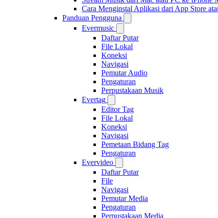
Cara Menginstal Aplikasi dari App Store 
Panduan Pengguna
Evermusic
Daftar Putar
File Lokal
Koneksi
Navigasi
Pemutar Audio
Pengaturan
Perpustakaan Musik
Evertag
Editor Tag
File Lokal
Koneksi
Navigasi
Pemetaan Bidang Tag
Pengaturan
Evervideo
Daftar Putar
File
Navigasi
Pemutar Media
Pengaturan
Perpustakaan Media