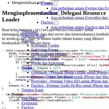
Menginisialisasi
AVPlayer
Evertag
Apa perbedaan antara Evertag dan E
Mengimplementasikan Delegasi Resource
Evervideo
Apa perbedaan antara Evervideo dan
Loader
Flacbox
Apa perbedaan antara Flacbox dan F
Buat kelas bernama
untuk
LSFilePlayerResourceLoader
Dukungan
menangani pengambilan data dari server dan meneruskannya kembali
Hubungi Kami
ke
. Simpan instans loader dalam kamus yang dikunci
AVURLAsset
Hukum
berdasarkan URL sumber daya.
Kebijakan Cookie
Kebijakan Privasi
-
(
BOOL
)
resourceLoader:
(
AVAssetResourceLoader
*
)
resourceLoader
Pemberitahuan Hukum
NSURL
*
resourceURL
=
[
loadingRequest
.
request
URL
];
if
([
resourceURL
.
scheme
isEqualToString
:
@"customscheme"
])
Perjanjian Lisensi
LSFilePlayerResourceLoader
*
loader
=
[
self
resourceLoa
Syarat dan Ketentuan
if
(
!
loader
)
{
loader
=
[[
LSFilePlayerResourceLoader
alloc
]
initW
Produk
loader
.
delegate
=
self
;
[
self
.
resourceLoaders
setObject
:
loader
forKey
:[
sel
Evermusic - Pemutar Musik Offline untuk iPhone
}
Evertag - Editor Tag Musik untuk iPhone dan Mac
[
loader
addRequest
:
loadingRequest
];
return
YES
;
Evervideo - Pemutar Video HD untuk iPhone dan
}
Flacbox - Pemutar Audio Hi-Res untuk iPhone d
return
NO
;
}
Tentang Kami
Produk
-
(
void
)
resourceLoader:
(
AVAssetResourceLoader
*
)
resourceLoader
LSFilePlayerResourceLoader
*
loader
=
[
self
resourceLoaderF
Evervideo
[
loader
removeRequest
:
loadingRequest
];
Evermusic
}
Flacbox