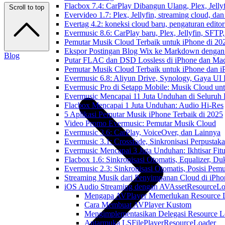
Flacbox 7.4: CarPlay Dibangun Ulang, Plex, Jell
Scroll to top
Evervideo 1.7: Plex, Jellyfin, streaming cloud, da
Evertag 4.2: koneksi cloud baru, pengaturan editor
Evermusic 8.6: CarPlay baru, Plex, Jellyfin, SFTP, 
Pemutar Musik Cloud Terbaik untuk iPhone di 20
Ekspor Postingan Blog Wix ke Markdown denga
Blog
Putar FLAC dan DSD Lossless di iPhone dan Ma
Pemutar Musik Cloud Terbaik untuk iPhone dan i
Evermusic 6.8: Aliyun Drive, Synology, Gaya UI
Evermusic Pro di Setapp Mobile: Musik Cloud un
Evermusic Mencapai 11 Juta Unduhan di Seluruh
Flacbox Mencapai 1 Juta Unduhan: Audio Hi-Res
5 Aplikasi Pemutar Musik iPhone Terbaik di 2025
Video Promo Evermusic: Pemutar Musik Cloud
Evermusic 3.6: CarPlay, VoiceOver, dan Lainnya
Evermusic 3.1: Crossfade, Sinkronisasi Perpusta
Evermusic Mencapai 3 Juta Unduhan: Ikhtisar Fitu
Flacbox 1.6: Sinkronisasi Otomatis, Equalizer,
Evermusic 2.3: Sinkronisasi Otomatis, Posisi Pem
Streaming Musik dari Penyimpanan Cloud di iPh
iOS Audio Streaming dengan AVAssetResourceLo
Mengapa AVPlayer Memerlukan Resource 
Cara Membuat AVPlayer Kustom
Mengimplementasikan Delegasi Resource L
Antarmuka LSFilePlayerResourceLoader