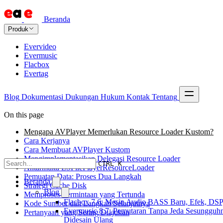
Beranda
Produk
Evervideo
Evermusic
Flacbox
Evertag
Blog
Dokumentasi
Dukungan
Hukum
Kontak
Tentang
On this page
Mengapa AVPlayer Memerlukan Resource Loader Kustom?
Cara Kerjanya
Cara Membuat AVPlayer Kustom
Mengimplementasikan Delegasi Resource Loader
CTRL K
Antarmuka LSFilePlayerResourceLoader
Pemuatan Data: Proses Dua Langkah
Beranda
Strategi Cache Disk
Blog
Memproses Permintaan yang Tertunda
Flacbox 7.6: Mesin Audio BASS Baru, Efek, DSP,
Kode Sumber dan Langkah Selanjutnya
Evermusic 8.7: Pemutaran Tanpa Jeda Sesungguhn
Pertanyaan yang Sering Diajukan
Didesain Ulang