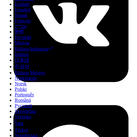
English
Español
Suomi
Français
עברית
हिन्दी
Hrvatski
Magyar
Bahasa Indonesia
Italiano
日本語
한국어
Bahasa Melayu
Nederlands
Norsk
Polski
Português
Română
Русский
Slovenčina
Svenska
ไทย
Türkçe
Українська