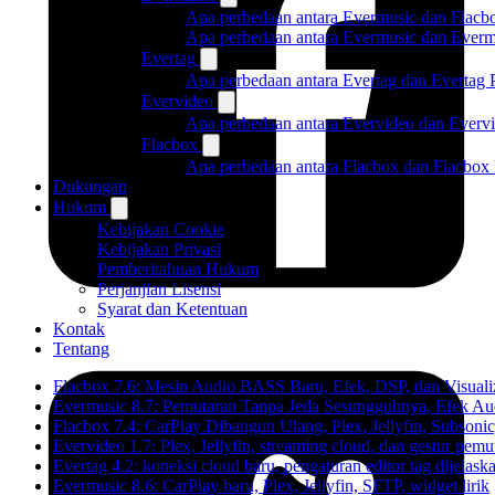
Apa perbedaan antara Evermusic dan Flacb
Apa perbedaan antara Evermusic dan Ever
Evertag
Apa perbedaan antara Evertag dan Evertag
Evervideo
Apa perbedaan antara Evervideo dan Everv
Flacbox
Apa perbedaan antara Flacbox dan Flacbox
Dukungan
Hukum
Kebijakan Cookie
Kebijakan Privasi
Pemberitahuan Hukum
Perjanjian Lisensi
Syarat dan Ketentuan
Kontak
Tentang
Flacbox 7.6: Mesin Audio BASS Baru, Efek, DSP, dan Visual
Evermusic 8.7: Pemutaran Tanpa Jeda Sesungguhnya, Efek Aud
Flacbox 7.4: CarPlay Dibangun Ulang, Plex, Jellyfin, Subson
Evervideo 1.7: Plex, Jellyfin, streaming cloud, dan gestur pemu
Evertag 4.2: koneksi cloud baru, pengaturan editor tag dijelask
Evermusic 8.6: CarPlay baru, Plex, Jellyfin, SFTP, widget lirik