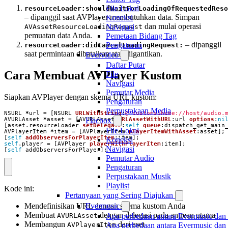
File Lokal
resourceLoader:shouldWaitForLoadingOfRequestedReso
– dipanggil saat AVPlayer membutuhkan data. Simpan
Koneksi
dan mulai operasi
Navigasi
AVAssetResourceLoadingRequest
pemuatan data Anda.
Pemetaan Bidang Tag
– dipanggil
Pengaturan
resourceLoader:didCancelLoadingRequest:
saat permintaan dibatalkan atau digantikan.
Evervideo
Daftar Putar
Cara Membuat AVPlayer Kustom
File
Navigasi
Pemutar Media
Siapkan AVPlayer dengan skema URL kustom:
Pengaturan
Perpustakaan Media
NSURL
*
url
=
[
NSURL
URLWithString
:
@"customscheme://host/audio.
AVURLAsset
*
asset
=
[
AVURLAsset
URLAssetWithURL
:
url
options
:
ni
Flacbox
[
asset
.
resourceLoader
setDelegate
:
self
queue
:
dispatch_get_main
File Lokal
AVPlayerItem
*
item
=
[
AVPlayerItem
playerItemWithAsset
:
asset
];
[
self
addObserversForPlayerItem
:
item
];
Koneksi
self
.
player
=
[
AVPlayer
playerWithPlayerItem
:
item
];
Navigasi
[
self
addObserversForPlayer
];
Pemutar Audio
Pengaturan
Perpustakaan Musik
Playlist
Kode ini:
Pertanyaan yang Sering Diajukan
Evermusic
Mendefinisikan URL dengan skema kustom Anda
Membuat
dengan delegasi pada antrean utama
Apa perbedaan antara Evermusic dan
AVURLAsset
Membangun
dari aset
Apa perbedaan antara Evermusic da
AVPlayerItem