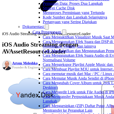
Pemuatan Data: Proses Dua Langkah
Strategi Cache Disk
Memproses Permintaan yang Tertunda
Kode Sumber dan Langkah Selanjutnya
Pertanyaan yang Sering Diajukan
Dokumentasi
Cara Penggunaan
iOS Audio Streaming dengan AVAssetResourceLoader
Cara Mengaktifkan Visualizer Musik Saat M
Cara Menggunakan Efek Suara dan DSP di F
iOS Audio Streaming dengan
Normalisasi Volume, dan lainnya
AVAssetResourceLoader
Cara Mengaktifkan dan Menggunakan Pemut
Cara Menggunakan Efek Suara Audio di Ever
Normalisasi Volume
Artem Meleshko
Cara Mengekspor Playlist Apple Music dan
Founder & Engineer at Everappz
Cara Membuat Playlist M3U untuk Internet 
Cara memutar musik dari Mac / PC / Linu
Cara Memutar Musik Anda Sendiri di iPho
Cara Mengubah Cover Album untuk Trek Lo
Desktop)
Cara Mengedit Lirik untuk File Audio di i
Cara Mentransfer Perpustakaan Musik Anda
Langkah
Cara Mengarsipkan (ZIP) Daftar Putar, Alb
Mentransfer ke Perangkat Lain