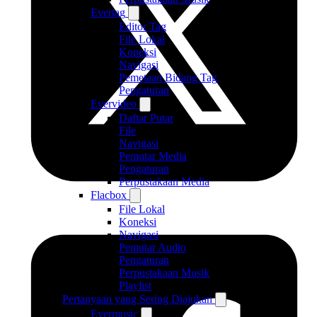
Evertag
Editor Tag
File Lokal
Koneksi
Navigasi
Pemetaan Bidang Tag
Pengaturan
Evervideo
Daftar Putar
File
Navigasi
Pemutar Media
Pengaturan
Perpustakaan Media
Flacbox
File Lokal
Koneksi
Navigasi
Pemutar Audio
Pengaturan
Perpustakaan Musik
Playlist
Pertanyaan yang Sering Diajukan
Evermusic