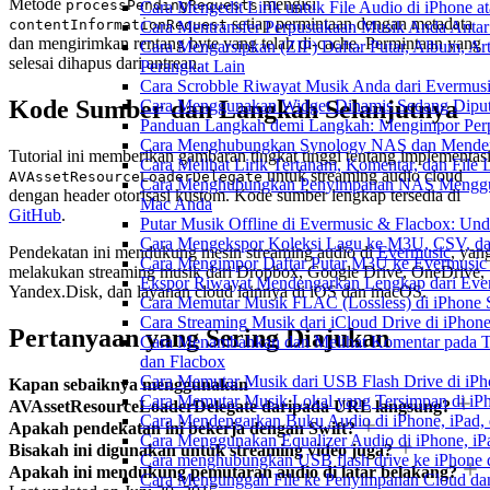
Metode
mengisi
processPendingRequests
Cara Mengedit Lirik untuk File Audio di iPhone
setiap permintaan dengan metadata
contentInformationRequest
Cara Mentransfer Perpustakaan Musik Anda Anta
dan mengirimkan rentang byte yang telah di-cache. Permintaan yang
Cara Mengarsipkan (ZIP) Daftar Putar, Album, Ar
selesai dihapus dari antrean.
Perangkat Lain
Cara Scrobble Riwayat Musik Anda dari Evermusi
Kode Sumber dan Langkah Selanjutnya
Cara Menggunakan Widget Dinamis Sedang Diputa
Panduan Langkah demi Langkah: Mengimpor Perp
Cara Menghubungkan Synology NAS dan Mendeng
Tutorial ini memberikan gambaran tingkat tinggi tentang implementas
Cara Melihat Lirik Tertanam, Komentar, dan Fil
untuk streaming audio cloud
AVAssetResourceLoaderDelegate
Cara Menghubungkan Penyimpanan NAS Menggu
dengan header otorisasi kustom. Kode sumber lengkap tersedia di
Mac Anda
GitHub
.
Putar Musik Offline di Evermusic & Flacbox: Und
Cara Mengekspor Koleksi Lagu ke M3U, CSV, da
Pendekatan ini mendukung mesin streaming audio di
Evermusic
, yan
Cara Mengimpor Daftar Putar M3U ke Evermusic
melakukan streaming musik dari Dropbox, Google Drive, OneDrive,
Ekspor Riwayat Mendengarkan Lengkap dari Ever
Yandex.Disk, dan layanan cloud lainnya di iOS dan macOS.
Cara Memutar Musik FLAC (Lossless) di iPhone 
Cara Streaming Musik dari iCloud Drive di iPhon
Pertanyaan yang Sering Diajukan
Cara Menambahkan dan Melihat Komentar pada Tr
dan Flacbox
Cara Memutar Musik dari USB Flash Drive di iPh
Kapan sebaiknya menggunakan
Cara Memutar Musik Lokal yang Tersimpan di iP
AVAssetResourceLoaderDelegate daripada URL langsung?
Cara Mendengarkan Buku Audio di iPhone, iPad
Apakah pendekatan ini bekerja dengan Swift?
Cara Menggunakan Equalizer Audio di iPhone, iP
Bisakah ini digunakan untuk streaming video juga?
Cara menghubungkan USB flash drive ke iPhone d
Apakah ini mendukung pemutaran audio di latar belakang?
Cara Mengunggah File ke Penyimpanan Cloud dan