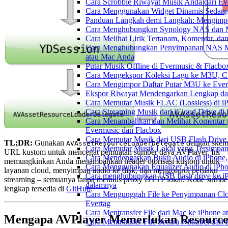
Cara Scrobble Riwayat Musik Anda dari Eve
Cara Menggunakan Widget Dinamis Sedang 
Panduan Langkah demi Langkah: Mengimpor
Cara Menghubungkan Synology NAS dan M
Cara Melihat Lirik Tertanam, Komentar, da
Cara Menghubungkan Penyimpanan NAS M
atau Mac Anda
Putar Musik Offline di Evermusic & Flacbo
Cara Mengekspor Koleksi Lagu ke M3U, C
Cara Mengimpor Daftar Putar M3U ke Ever
Ekspor Riwayat Mendengarkan Lengkap dar
Cara Memutar Musik FLAC (Lossless) di i
Cara Streaming Musik dari iCloud Drive di
Cara Menambahkan dan Melihat Komentar p
Evermusic dan Flacbox
Cara Memutar Musik dari USB Flash Drive 
TL;DR:
Gunakan
dengan ske
AVAssetResourceLoaderDelegate
Cara Memutar Musik Lokal yang Tersimpan
URL kustom untuk mencegat pemuatan sumber daya AVPlayer. Ini
Cara Mendengarkan Buku Audio di iPhone
memungkinkan Anda menambahkan header otorisasi kustom untuk
Cara Menggunakan Equalizer Audio di iPho
layanan cloud, menyimpan audio ke disk, dan mengontrol perilaku
Cara menghubungkan USB flash drive ke iP
streaming – semuanya tanpa menulis proxy HTTP lokal. Kode sumbe
dalamnya
lengkap tersedia di
GitHub
.
Cara Mengunggah File ke Penyimpanan Clo
Evertag
Cara Mentransfer File dari Mac ke iPhone 
Mengapa AVPlayer Memerlukan Resourc
Cara Mentransfer File Secara Nirkabel da