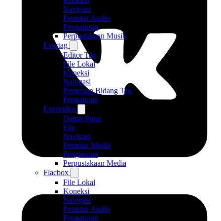
Koneksi
Navigasi
Pemutar Audio
Pengaturan
Perpustakaan Musik
Evertag
Editor Tag
File Lokal
Koneksi
Navigasi
Pemetaan Bidang Tag
Pengaturan
Evervideo
Daftar Putar
File
Navigasi
Pemutar Media
Pengaturan
Perpustakaan Media
Flacbox
File Lokal
Koneksi
Navigasi
Pemutar Audio
Pengaturan