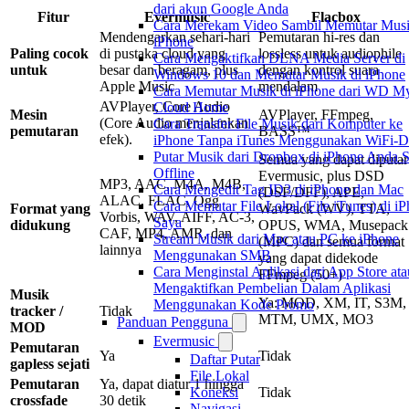
dari akun Google Anda
Fitur
Evermusic
Flacbox
Cara Merekam Video Sambil Memutar Musi
Mendengarkan sehari-hari
Pemutaran hi-res dan
iPhone
Paling cocok
di pustaka cloud yang
lossless untuk audiophile
Cara Mengaktifkan DLNA Media Server di
untuk
besar dan beragam, plus
dengan kontrol suara
Windows 10 dan Memutar Musik di iPhone
Apple Music
mendalam
Cara Memutar Musik di iPhone dari WD M
AVPlayer, Core Audio
Cloud Home
Mesin
AVPlayer, FFmpeg,
(Core Audio menjalankan
Cara Transfer File Musik dari Komputer ke
pemutaran
BASS™
efek).
iPhone Tanpa iTunes Menggunakan WiFi-D
Putar Musik dari Dropbox di iPhone Anda S
Semua yang dapat diputar
Offline
Evermusic, plus DSD
MP3, AAC, M4A, M4B,
Cara Mengedit Tag ID3 di iPhone dan Mac
(DSF/DFF), APE,
ALAC, FLAC, Ogg
Cara Memutar File Lokal (File iTunes) di i
Format yang
WavPack (WV), TTA,
Vorbis, WAV, AIFF, AC-3,
Saya
didukung
OPUS, WMA, Musepack
CAF, MP4, AMR, dan
Stream Musik dari Mac atau PC ke iPhone
(MPC) dan semua format
lainnya
Menggunakan SMB
yang dapat didekode
Cara Menginstal Aplikasi dari App Store ata
FFmpeg (50+)
Mengaktifkan Pembelian Dalam Aplikasi
Musik
Ya: MOD, XM, IT, S3M,
Menggunakan Kode Promo
tracker /
Tidak
MTM, UMX, MO3
Panduan Pengguna
MOD
Evermusic
Pemutaran
Ya
Tidak
Daftar Putar
gapless sejati
File Lokal
Pemutaran
Ya, dapat diatur 1 hingga
Tidak
Koneksi
crossfade
30 detik
Navigasi