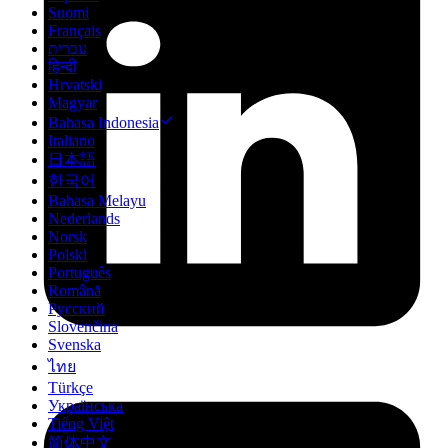
Suomi
Français
עברית
हिन्दी
Hrvatski
Magyar
Bahasa Indonesia
Italiano
日本語
한국어
Bahasa Melayu
Nederlands
Norsk
Polski
Português
Română
Русский
Slovenčina
Svenska
ไทย
Türkçe
Українська
Tiếng Việt
简体中文