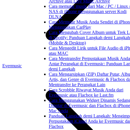
Archive atau Live Music Archive
Cara memutar musik dari Mac / PC / Linux 
NAS di iPhone menggunakan server Kodi
DLNA
Cara Memutar Musik Anda Sendiri di iPhon
Menggunakan CarPlay
Cara Mengubah Cover Album untuk Trek L
di Spotify: Panduan Langkah demi Langkah
(Mobile & Desktop)
Cara Mengedit Lirik untuk File Audio di iP
atau MAC
Cara Mentransfer Perpustakaan Musik Anda
Antar Perangkat di Evermusic: Panduan La
Evermusic
demi Langkah
Cara Mengarsipkan (ZIP) Daftar Putar, Alb
Artis, dan Genre di Evermusic & Flacbox d
Mentransfer ke Perangkat Lain
Cara Scrobble Riwayat Musik Anda dari
Evermusic atau Flacbox ke Last.fm
Cara Menggunakan Widget Dinamis Sedan
Diputar di Evermusic dan Flacbox di iPhon
Mac Anda
Panduan Langkah demi Langkah: Mengimp
Perpustakaan iCloud Anda ke Evermusic da
Flacbox