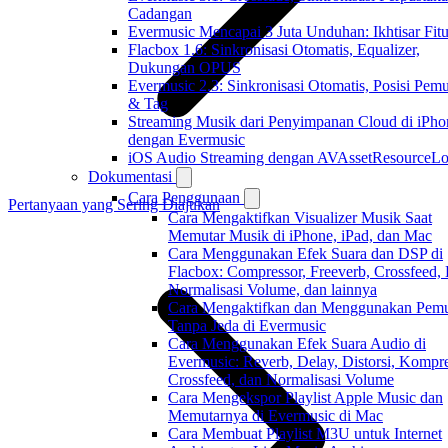
Cadangan
Evermusic Mencapai 3 Juta Unduhan: Ikhtisar Fitu
Flacbox 1.6: Sinkronisasi Otomatis, Equalizer,
Dukungan OPUS
Evermusic 2.3: Sinkronisasi Otomatis, Posisi Pem
& Tag
Streaming Musik dari Penyimpanan Cloud di iPho
dengan Evermusic
iOS Audio Streaming dengan AVAssetResourceLo
Dokumentasi
Cara Penggunaan
Pertanyaan yang Sering Diajukan
Cara Mengaktifkan Visualizer Musik Saat
Memutar Musik di iPhone, iPad, dan Mac
Cara Menggunakan Efek Suara dan DSP di
Flacbox: Compressor, Freeverb, Crossfeed,
Normalisasi Volume, dan lainnya
Cara Mengaktifkan dan Menggunakan Pemu
Tanpa Jeda di Evermusic
Cara Menggunakan Efek Suara Audio di
Evermusic: Reverb, Delay, Distorsi, Kompre
Crossfeed, dan Normalisasi Volume
Cara Mengekspor Playlist Apple Music dan
Memutarnya di Evermusic di Mac
Cara Membuat Playlist M3U untuk Internet