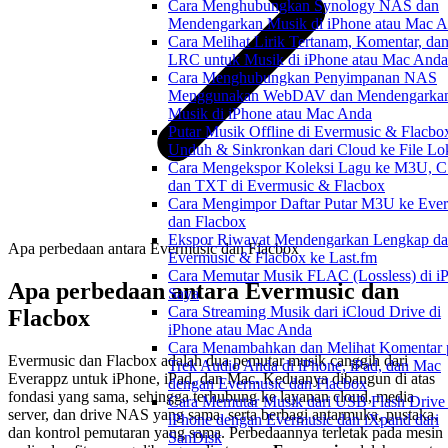
Cara Menghubungkan Synology NAS dan
Mendengarkan Musik di iPhone atau Mac 
Cara Melihat Lirik Tertanam, Komentar, dan
LRC untuk Musik di iPhone atau Mac Anda
Cara Menghubungkan Penyimpanan NAS
Menggunakan WebDAV dan Mendengarka
Musik di iPhone atau Mac Anda
Putar Musik Offline di Evermusic & Flacbo
Unduh & Sinkronkan dari Cloud ke File Lo
Cara Mengekspor Koleksi Lagu ke M3U, C
dan TXT di Evermusic & Flacbox
Cara Mengimpor Daftar Putar M3U ke Eve
dan Flacbox
Ekspor Riwayat Mendengarkan Lengkap da
Apa perbedaan antara Evermusic dan Flacbox
Evermusic & Flacbox ke Last.fm
Cara Memutar Musik FLAC (Lossless) di i
Apa perbedaan antara Evermusic dan
Saya
Cara Streaming Musik dari iCloud Drive di
Flacbox
iPhone atau Mac Anda
Cara Menambahkan dan Melihat Komentar 
Evermusic dan Flacbox adalah dua pemutar musik canggih dari
Trek Audio Anda di iPhone, iPad, dan Mac
Everappz untuk iPhone, iPad, dan Mac. Keduanya dibangun di atas
dengan Evermusic dan Flacbox
fondasi yang sama, sehingga terhubung ke layanan cloud, media
Cara Memutar Musik dari USB Flash Drive 
server, dan drive NAS yang sama, serta berbagi antarmuka, pustaka,
iPhone dengan Evermusic dan iXpand dari
dan kontrol pemutaran yang sama. Perbedaannya terletak pada mesin
SanDisk