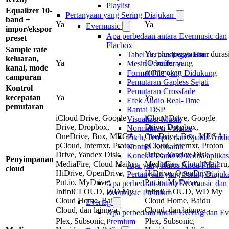
Playlist
Equalizer 10-
Pertanyaan yang Sering Diajukan
band +
Ya
Ya
Evermusic
impor/ekspor
Apa perbedaan antara Evermusic dan
preset
Flacbox
Sample rate
Ya, plus pengaturan duras
Tabel Perbandingan Fitur
keluaran,
Ya
IO buffer yang
Mesin Pemutaran
kanal, mode
diutamakan
Format File yang Didukung
campuran
Pemutaran Gapless Sejati
Kontrol
Pemutaran Crossfade
kecepatan
Ya
Ya
Efek Audio Real-Time
pemutaran
Rantai DSP
iCloud Drive, Google
iCloud Drive, Google
Visualizer Musik
Drive, Dropbox,
Drive, Dropbox,
Normalisasi Volume
OneDrive, Box, MEGA,
OneDrive, Box, MEGA,
Pitch, Tempo, dan Spatial Audi
pCloud, Internxt, Proton
pCloud, Internxt, Proton
Kontrol Keluaran
Drive, Yandex Disk,
Drive, Yandex Disk,
Koneksi (sama di kedua aplikas
Penyimpanan
MediaFire, Cloud Mail.ru,
MediaFire, Cloud Mail.ru
Apa yang Harus Anda Pilih?
cloud
HiDrive, OpenDrive,
HiDrive, OpenDrive,
Pertanyaan yang Sering Diajuk
Put.io, MyDrive,
Put.io, MyDrive,
Apa perbedaan antara Evermusic dan
InfiniCLOUD, WD My
InfiniCLOUD, WD My
Evermusic Premium
Cloud Home, Baidu
Cloud Home, Baidu
Evertag
Cloud, dan lainnya
Cloud, dan lainnya
Apa perbedaan antara Evertag dan Ev
Plex, Subsonic,
Plex, Subsonic,
Premium