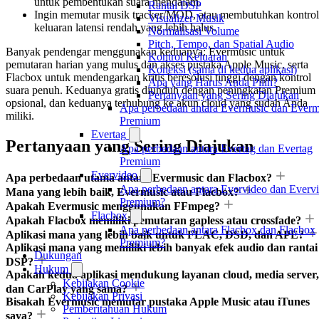
untuk pembentukan suara mendalam.
Rantai DSP
Ingin memutar musik tracker/MOD, atau membutuhkan kontrol
Visualizer Musik
keluaran latensi rendah yang lebih halus.
Normalisasi Volume
Pitch, Tempo, dan Spatial Audio
Banyak pendengar menggunakan keduanya: Evermusic untuk
Kontrol Keluaran
pemutaran harian yang mulus dan akses pustaka Apple Music, serta
Koneksi (sama di kedua aplikasi)
Flacbox untuk mendengarkan kritis beresolusi tinggi dengan kontrol
Apa yang Harus Anda Pilih?
suara penuh. Keduanya gratis diunduh dengan peningkatan Premium
Pertanyaan yang Sering Diajukan
opsional, dan keduanya terhubung ke akun cloud yang sudah Anda
Apa perbedaan antara Evermusic dan Everm
miliki.
Premium
Evertag
Pertanyaan yang Sering Diajukan
Apa perbedaan antara Evertag dan Evertag
Premium
Evervideo
Apa perbedaan utama antara Evermusic dan Flacbox?
Apa perbedaan antara Evervideo dan Everv
Mana yang lebih baik, Evermusic atau Flacbox?
Premium?
Apakah Evermusic menggunakan FFmpeg?
Flacbox
Apakah Flacbox memiliki pemutaran gapless atau crossfade?
Apa perbedaan antara Flacbox dan Flacbox
Aplikasi mana yang lebih baik untuk FLAC, DSD, dan APE?
Premium?
Aplikasi mana yang memiliki lebih banyak efek audio dan rantai
Dukungan
DSP?
Hukum
Apakah kedua aplikasi mendukung layanan cloud, media server,
Kebijakan Cookie
dan CarPlay yang sama?
Kebijakan Privasi
Bisakah Evermusic memutar pustaka Apple Music atau iTunes
Pemberitahuan Hukum
saya?