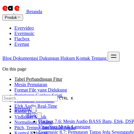
Beranda
Produk
Evervideo
Evermusic
Flacbox
Evertag
Blog
Dokumentasi
Dukungan
Hukum
Kontak
Tentang
On this page
Tabel Perbandingan Fitur
Mesin Pemutaran
Format File yang Didukung
Pemutaran Gapless Sejati
CTRL K
Pemutaran Crossfade
Efek Audio Real-Time
Beranda
Rantai DSP
Blog
Visualizer Musik
Flacbox 7.6: Mesin Audio BASS Baru, Efek, DSP
Normalisasi Volume
Visualizer Musik Langsung
Pitch, Tempo, dan Spatial Audio
Evermusic 8.7: Pemutaran Tanpa Jeda Sesungguh
Kontrol Keluaran