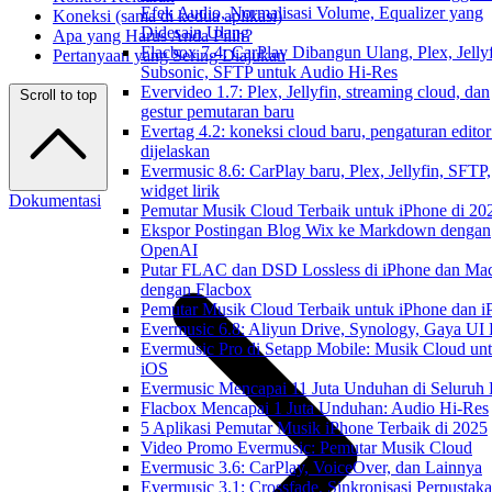
Efek Audio, Normalisasi Volume, Equalizer yang
Koneksi (sama di kedua aplikasi)
Didesain Ulang
Apa yang Harus Anda Pilih?
Flacbox 7.4: CarPlay Dibangun Ulang, Plex, Jellyf
Pertanyaan yang Sering Diajukan
Subsonic, SFTP untuk Audio Hi-Res
Evervideo 1.7: Plex, Jellyfin, streaming cloud, dan
Scroll to top
gestur pemutaran baru
Evertag 4.2: koneksi cloud baru, pengaturan editor
dijelaskan
Evermusic 8.6: CarPlay baru, Plex, Jellyfin, SFTP,
widget lirik
Dokumentasi
Pemutar Musik Cloud Terbaik untuk iPhone di 20
Ekspor Postingan Blog Wix ke Markdown dengan
OpenAI
Putar FLAC dan DSD Lossless di iPhone dan Ma
dengan Flacbox
Pemutar Musik Cloud Terbaik untuk iPhone dan i
Evermusic 6.8: Aliyun Drive, Synology, Gaya UI
Evermusic Pro di Setapp Mobile: Musik Cloud un
iOS
Evermusic Mencapai 11 Juta Unduhan di Seluruh
Flacbox Mencapai 1 Juta Unduhan: Audio Hi-Res
5 Aplikasi Pemutar Musik iPhone Terbaik di 2025
Video Promo Evermusic: Pemutar Musik Cloud
Evermusic 3.6: CarPlay, VoiceOver, dan Lainnya
Evermusic 3.1: Crossfade, Sinkronisasi Perpustak