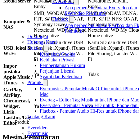
Media server
Navidrome, Jellyfin,
Navidrome, Jellyfin,
Evervideo
Emby
Emby
Apa perbedaan antara Evervideo dan
SMB, WebDAV, DLNA,
SMB, WebDAV, DLNA,
Evervideo Premium?
FTP, SFTP, NFS; QNAP,
FTP, SFTP, NFS; QNAP,
Flacbox
Komputer &
Synology Drive,
Synology Drive,
Apa perbedaan antara Flacbox dan F
NAS
Nextcloud, WD My Cloud
Nextcloud, WD My Clou
Premium?
Home native
Home native
Dukungan
Hubungi Kami
Kartu SD dan drive USB
Kartu SD dan drive USB
USB, lokal &
(SanDisk iXpand), iTunes
(SanDisk iXpand), iTunes
Hukum
Wi-Fi
File Sharing, transfer Wi-
File Sharing, transfer Wi-
Kebijakan Cookie
Fi
Fi
Kebijakan Privasi
Pemberitahuan Hukum
Impor
Perjanjian Lisensi
pustaka
Ya
Tidak
Syarat dan Ketentuan
Apple Music /
Produk
iTunes
Evermusic - Pemutar Musik Offline untuk iPhone 
CarPlay,
Mac
AirPlay,
Evertag - Editor Tag Musik untuk iPhone dan Mac
Chromecast,
Evervideo - Pemutar Video HD untuk iPhone dan
Widget,
Ya
Ya
Flacbox - Pemutar Audio Hi-Res untuk iPhone d
Lirik,
Tentang Kami
Last.fm, Tag
Produk
Editor
Evervideo
Evermusic
Mesin Pemutaran
Flacbox