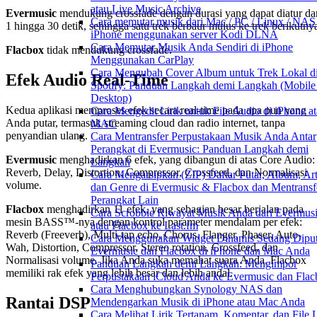
atau Live Music Archive
Evermusic
mendukung crossfade dengan durasi yang dapat diatur da
Cara memutar musik dari Mac / PC / Linux / NAS
1 hingga 30 detik, sehingga satu trek berbaur mulus ke trek berikutny
iPhone menggunakan server Kodi DLNA
Cara Memutar Musik Anda Sendiri di iPhone
Flacbox
tidak mendukung crossfade.
Menggunakan CarPlay
Cara Mengubah Cover Album untuk Trek Lokal d
Efek Audio Real-Time
Spotify: Panduan Langkah demi Langkah (Mobile
Desktop)
Kedua aplikasi memproses efek secara real-time pada apa pun yang
Cara Mengedit Lirik untuk File Audio di iPhone a
Anda putar, termasuk streaming cloud dan radio internet, tanpa
MAC
penyandian ulang.
Cara Mentransfer Perpustakaan Musik Anda Antar
Perangkat di Evermusic: Panduan Langkah demi
Evermusic
menghadirkan 6 efek, yang dibangun di atas Core Audio:
Langkah
Reverb, Delay, Distortion, Compressor, Crossfeed, dan Normalisasi
Cara Mengarsipkan (ZIP) Daftar Putar, Album, Art
volume.
dan Genre di Evermusic & Flacbox dan Mentransf
Perangkat Lain
Flacbox
menghadirkan 11 efek, yang sebagian besar berjalan pada
Cara Scrobble Riwayat Musik Anda dari Evermus
mesin BASS™-nya dengan kontrol parameter mendalam per efek:
atau Flacbox ke Last.fm
Reverb (Freeverb), Multi-tap echo, Chorus, Flanger, Phaser, Auto-
Cara Menggunakan Widget Dinamis Sedang Diput
Wah, Distortion, Compressor, Stereo rotation, Crossfeed, dan
Evermusic dan Flacbox di iPhone dan Mac Anda
Normalisasi volume. Jika Anda suka memahat suara Anda, Flacbox
Panduan Langkah demi Langkah: Mengimpor
memiliki rak efek yang lebih besar dan lebih andal.
Perpustakaan iCloud Anda ke Evermusic dan Fla
Cara Menghubungkan Synology NAS dan
Rantai DSP
Mendengarkan Musik di iPhone atau Mac Anda
Cara Melihat Lirik Tertanam, Komentar, dan File