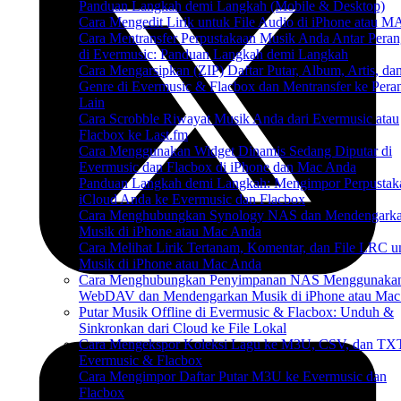
Panduan Langkah demi Langkah (Mobile & Desktop)
Cara Mengedit Lirik untuk File Audio di iPhone atau 
Cara Mentransfer Perpustakaan Musik Anda Antar Peran
di Evermusic: Panduan Langkah demi Langkah
Cara Mengarsipkan (ZIP) Daftar Putar, Album, Artis, da
Genre di Evermusic & Flacbox dan Mentransfer ke Pera
Lain
Cara Scrobble Riwayat Musik Anda dari Evermusic atau
Flacbox ke Last.fm
Cara Menggunakan Widget Dinamis Sedang Diputar di
Evermusic dan Flacbox di iPhone dan Mac Anda
Panduan Langkah demi Langkah: Mengimpor Perpustak
iCloud Anda ke Evermusic dan Flacbox
Cara Menghubungkan Synology NAS dan Mendengark
Musik di iPhone atau Mac Anda
Cara Melihat Lirik Tertanam, Komentar, dan File LRC u
Musik di iPhone atau Mac Anda
Cara Menghubungkan Penyimpanan NAS Menggunaka
WebDAV dan Mendengarkan Musik di iPhone atau Mac
Putar Musik Offline di Evermusic & Flacbox: Unduh &
Sinkronkan dari Cloud ke File Lokal
Cara Mengekspor Koleksi Lagu ke M3U, CSV, dan TXT
Evermusic & Flacbox
Cara Mengimpor Daftar Putar M3U ke Evermusic dan
Flacbox