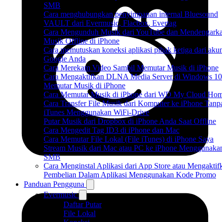
SMB
Cara menghubungkan penyimpanan internal Bluesound
VAULT dari Evermusic, Flacbox, Evertag
Cara Mengunduh Musik dari YouTube dan Mendengark
Musik Offline di iPhone
Cara memutuskan koneksi aplikasi pihak ketiga dari aku
Google Anda
Cara Merekam Video Sambil Memutar Musik di iPhone
Cara Mengaktifkan DLNA Media Server di Windows 10
Memutar Musik di iPhone
Cara Memutar Musik di iPhone dari WD My Cloud Ho
Cara Transfer File Musik dari Komputer ke iPhone Tanp
iTunes Menggunakan WiFi-Drive
Putar Musik dari Dropbox di iPhone Anda Saat Offline
Cara Mengedit Tag ID3 di iPhone dan Mac
Cara Memutar File Lokal (File iTunes) di iPhone Saya
Stream Musik dari Mac atau PC ke iPhone Menggunaka
SMB
Cara Menginstal Aplikasi dari App Store atau Mengaktif
Pembelian Dalam Aplikasi Menggunakan Kode Promo
Panduan Pengguna
Evermusic
Daftar Putar
File Lokal