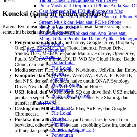
Tanpa iTunes Menggunakan WiFi-Drive
preset.
Putar Musik dari Dropbox di iPhone Anda Saat Of
Cara Mengedit Tag ID3 di iPhone dan Mac
Koneksi (sama di kedua aplikasi)
Cara Memutar File Lokal (File iTunes) di iPhone 
Stream Musik dari Mac atau PC ke iPhone
Karena Evermusic dan Flacbox berbagi lapisan koneksi yang sama,
Menggunakan SMB
semua ini bekerja identik di keduanya:
Cara Menginstal Aplikasi dari App Store atau
Mengaktifkan Pembelian Dalam Aplikasi Menggu
Penyimpanan cloud:
iCloud Drive, Google Drive, Dropbox,
Kode Promo
OneDrive, Box, MEGA, pCloud, Internxt, Proton Drive,
Panduan Pengguna
Yandex Disk, MediaFire, Cloud Mail.ru, HiDrive, OpenDrive,
Evermusic
Put.io, MyDrive, InfiniCLOUD, WD My Cloud Home, Baidu
Daftar Putar
Cloud, dan lainnya.
File Lokal
Media server:
Plex, Subsonic, Navidrome, Jellyfin, dan Emby
Koneksi
Komputer dan NAS:
SMB, WebDAV, DLNA, FTP, SFTP,
Navigasi
dan NFS, dengan dukungan native untuk QNAP, Synology
Pemutar Audio
Drive, Nextcloud, dan WD My Cloud Home.
Pengaturan
USB, lokal, dan Wi-Fi:
Kartu SD dan drive flash USB melalu
Perpustakaan Musik
pembaca seperti SanDisk iXpand, iTunes File Sharing, dan
Evertag
transfer nirkabel Wi-Fi.
Editor Tag
Casting dan Mobil:
Apple CarPlay, AirPlay, dan Google
File Lokal
Chromecast.
Koneksi
Pustaka dan alat:
Widget Layar Utama, lirik tersemat dan
Navigasi
berwaktu, editor tag ID3 bawaan, scrobbling Last.fm, unduhan
Pemetaan Bidang Tag
offline, dan pengelola file lengkap.
Pengaturan