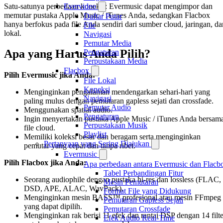
Satu-satunya perbedaan koneksi: Evermusic dapat mengimpor dan
Evervideo
memutar pustaka Apple Music / iTunes Anda, sedangkan Flacbox
Daftar Putar
hanya berfokus pada file Anda sendiri dari sumber cloud, jaringan, da
File
lokal.
Navigasi
Pemutar Media
Apa yang Harus Anda Pilih?
Pengaturan
Perpustakaan Media
Flacbox
Pilih Evermusic jika Anda:
File Lokal
Koneksi
Menginginkan pengalaman mendengarkan sehari-hari yang
Navigasi
paling mulus dengan pemutaran gapless sejati dan crossfade.
Pemutar Audio
Menggunakan spatial audio.
Pengaturan
Ingin menyertakan pustaka Apple Music / iTunes Anda bersam
Perpustakaan Musik
file cloud.
Playlist
Memiliki koleksi besar dan beragam serta menginginkan
Pertanyaan yang Sering Diajukan
pemutar yang cepat dan tanpa ribet.
Evermusic
Pilih Flacbox jika Anda:
Apa perbedaan antara Evermusic dan Flacb
Tabel Perbandingan Fitur
Seorang audiophile dengan pustaka hi-res dan lossless (FLAC,
Mesin Pemutaran
DSD, APE, ALAC, WavPack).
Format File yang Didukung
Menginginkan mesin BASS™ profesional atau mesin FFmpeg
Pemutaran Gapless Sejati
yang dapat dipilih.
Pemutaran Crossfade
Menginginkan rak berisi 11 efek dan rantai DSP dengan 14 filte
Efek Audio Real-Time