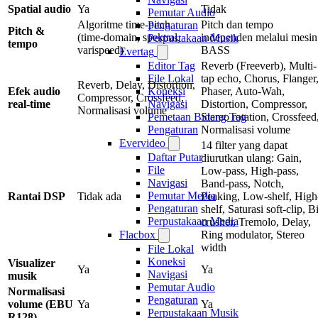
Spatial audio
Ya
Tidak
Pemutar Audio
Algoritme time-pitch
Pitch dan tempo
Pengaturan
Pitch &
(time-domain, spektral,
independen melalui mesin
Perpustakaan Musik
tempo
varispeed)
BASS
Evertag
Reverb (Freeverb), Multi-
Editor Tag
tap echo, Chorus, Flanger
File Lokal
Reverb, Delay, Distortion,
Efek audio
Phaser, Auto-Wah,
Koneksi
Compressor, Crossfeed,
real-time
Distortion, Compressor,
Navigasi
Normalisasi volume
Stereo rotation, Crossfeed
Pemetaan Bidang Tag
Normalisasi volume
Pengaturan
Evervideo
14 filter yang dapat
Daftar Putar
diurutkan ulang: Gain,
File
Low-pass, High-pass,
Navigasi
Band-pass, Notch,
Pemutar Media
Rantai DSP
Tidak ada
Peaking, Low-shelf, High
Pengaturan
shelf, Saturasi soft-clip, Bi
Perpustakaan Media
crusher, Tremolo, Delay,
Ring modulator, Stereo
Flacbox
width
File Lokal
Koneksi
Visualizer
Ya
Ya
Navigasi
musik
Pemutar Audio
Normalisasi
Pengaturan
volume (EBU
Ya
Ya
Perpustakaan Musik
R128)