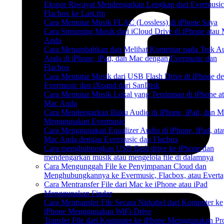
Ekspor Riwayat Mendengarkan Lengkap dari Evermusi
Flacbox ke Last.fm
Cara Memutar Musik FLAC (Lossless) di iPhone Saya
Cara Streaming Musik dari iCloud Drive di iPhone atau
Anda
Cara Menambahkan dan Melihat Komentar pada Trek A
Anda di iPhone, iPad, dan Mac dengan Evermusic dan
Flacbox
Cara Memutar Musik dari USB Flash Drive di iPhone d
Evermusic dan iXpand dari SanDisk
Cara Memutar Musik Lokal yang Tersimpan di iPhone a
Mac Anda
Cara Mendengarkan Buku Audio di iPhone, iPad, dan M
Menggunakan Evermusic
Cara Menggunakan Equalizer Audio di iPhone, iPad, ata
Mac Anda dengan Evermusic dan Flacbox
Cara menghubungkan USB flash drive ke iPhone dan
mendengarkan musik atau mengelola file di dalamnya
Cara Mengunggah File ke Penyimpanan Cloud dan
Menghubungkannya ke Evermusic, Flacbox, atau Everta
Cara Mentransfer File dari Mac ke iPhone atau iPad
Menggunakan Finder
Cara Mentransfer File Secara Nirkabel dari Komputer ke
iPhone Menggunakan WiFi-Drive
Transfer File dari Komputer ke iPhone Menggunakan Pr