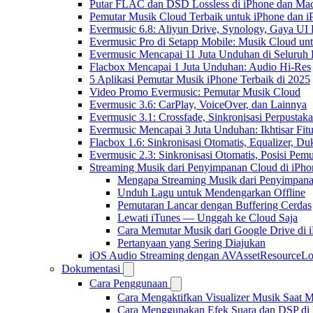
Putar FLAC dan DSD Lossless di iPhone dan Ma
Pemutar Musik Cloud Terbaik untuk iPhone dan i
Evermusic 6.8: Aliyun Drive, Synology, Gaya UI
Evermusic Pro di Setapp Mobile: Musik Cloud un
Evermusic Mencapai 11 Juta Unduhan di Seluruh
Flacbox Mencapai 1 Juta Unduhan: Audio Hi-Res
5 Aplikasi Pemutar Musik iPhone Terbaik di 2025
Video Promo Evermusic: Pemutar Musik Cloud
Evermusic 3.6: CarPlay, VoiceOver, dan Lainnya
Evermusic 3.1: Crossfade, Sinkronisasi Perpusta
Evermusic Mencapai 3 Juta Unduhan: Ikhtisar Fitu
Flacbox 1.6: Sinkronisasi Otomatis, Equalizer,
Evermusic 2.3: Sinkronisasi Otomatis, Posisi Pem
Streaming Musik dari Penyimpanan Cloud di iPh
Mengapa Streaming Musik dari Penyimpan
Unduh Lagu untuk Mendengarkan Offline
Pemutaran Lancar dengan Buffering Cerdas
Lewati iTunes — Unggah ke Cloud Saja
Cara Memutar Musik dari Google Drive di 
Pertanyaan yang Sering Diajukan
iOS Audio Streaming dengan AVAssetResourceLo
Dokumentasi
Cara Penggunaan
Cara Mengaktifkan Visualizer Musik Saat M
Cara Menggunakan Efek Suara dan DSP di F