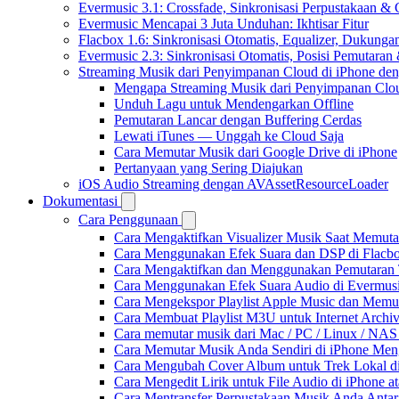
Evermusic 3.1: Crossfade, Sinkronisasi Perpustakaan &
Evermusic Mencapai 3 Juta Unduhan: Ikhtisar Fitur
Flacbox 1.6: Sinkronisasi Otomatis, Equalizer, Dukun
Evermusic 2.3: Sinkronisasi Otomatis, Posisi Pemutaran
Streaming Musik dari Penyimpanan Cloud di iPhone de
Mengapa Streaming Musik dari Penyimpanan Clo
Unduh Lagu untuk Mendengarkan Offline
Pemutaran Lancar dengan Buffering Cerdas
Lewati iTunes — Unggah ke Cloud Saja
Cara Memutar Musik dari Google Drive di iPhone
Pertanyaan yang Sering Diajukan
iOS Audio Streaming dengan AVAssetResourceLoader
Dokumentasi
Cara Penggunaan
Cara Mengaktifkan Visualizer Musik Saat Memuta
Cara Menggunakan Efek Suara dan DSP di Flacbox
Cara Mengaktifkan dan Menggunakan Pemutaran 
Cara Menggunakan Efek Suara Audio di Evermusic
Cara Mengekspor Playlist Apple Music dan Memu
Cara Membuat Playlist M3U untuk Internet Archiv
Cara memutar musik dari Mac / PC / Linux / NA
Cara Memutar Musik Anda Sendiri di iPhone Me
Cara Mengubah Cover Album untuk Trek Lokal di
Cara Mengedit Lirik untuk File Audio di iPhone
Cara Mentransfer Perpustakaan Musik Anda Anta