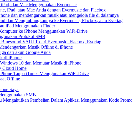
, iPad, dan Mac Menggunakan Evermusic
ne, iPad, atau Mac Anda dengan Evermusic dan Flacbox
hone dan mendengarkan musik atau mengelola file di dalamnya
ud dan Menghubungkannya ke Evermusic, Flacbox, atau Evertag
atau iPad Menggunakan Finder
ri Komputer ke iPhone Menggunakan WiFi-Drive
nggunakan Protokol SMB
 Bluesound VAULT dari Evermusic, Flacbox, Evertag
endengarkan Musik Offline di iPhone
tiga dari akun Google Anda
k di iPhone
 Windows 10 dan Memutar Musik di iPhone
My Cloud Home
e iPhone Tanpa iTunes Menggunakan WiFi-Drive
aat Offline
Phone Saya
e Menggunakan SMB
atau Mengaktifkan Pembelian Dalam Aplikasi Menggunakan Kode Prom