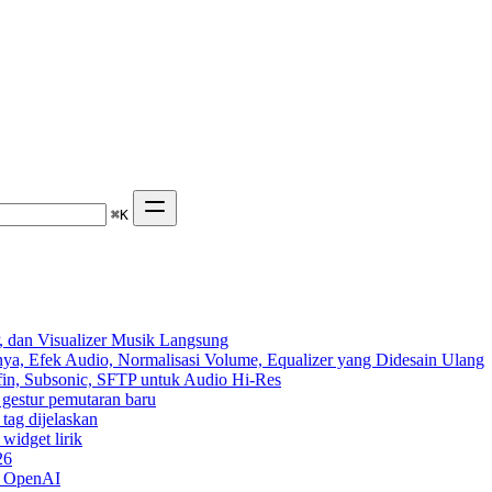
⌘
K
 dan Visualizer Musik Langsung
ya, Efek Audio, Normalisasi Volume, Equalizer yang Didesain Ulang
yfin, Subsonic, SFTP untuk Audio Hi-Res
n gestur pemutaran baru
 tag dijelaskan
widget lirik
26
n OpenAI