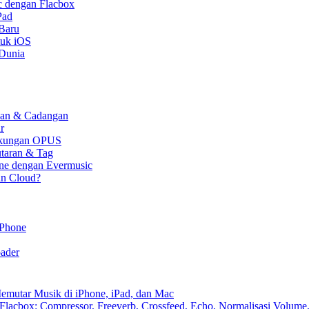
c dengan Flacbox
Pad
 Baru
tuk iOS
 Dunia
kaan & Cadangan
r
 Dukungan OPUS
utaran & Tag
one dengan Evermusic
an Cloud?
iPhone
ader
emutar Musik di iPhone, iPad, dan Mac
lacbox: Compressor, Freeverb, Crossfeed, Echo, Normalisasi Volume,