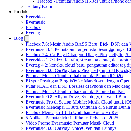
Flacbox - Pemutar Audio Hi-Res untuk iPhone d
Tentang Kami
Produk
Evervideo
Evermusic
Flacbox
Evertag
Blog
Flacbox 7.6: Mesin Audio BASS Baru, Efek, DSP, dan 
Evermusic 8.7: Pemutaran Tanpa Jeda Sesungguhnya, Ef
Flacbox 7.4: CarPlay Dibangun Ulang, Plex, Jellyfin, 
Evervideo 1.7: Plex, Jellyfin, streaming cloud, dan gest
Evertag 4.2: koneksi cloud baru, pengaturan editor tag di
Evermusic 8.6: CarPlay baru, Plex, Jellyfin, SFTP, widget
Pemutar Musik Cloud Terbaik untuk iPhone di 2026
Ekspor Postingan Blog Wix ke Markdown dengan Ope
Putar FLAC dan DSD Lossless di iPhone dan Mac deng
Pemutar Musik Cloud Terbaik untuk iPhone dan iPad
Evermusic 6.8: Aliyun Drive, Synology, Gaya UI Baru
Evermusic Pro di Setapp Mobile: Musik Cloud untuk iO
Evermusic Mencapai 11 Juta Unduhan di Seluruh Dunia
Flacbox Mencapai 1 Juta Unduhan: Audio Hi-Res
5 Aplikasi Pemutar Musik iPhone Terbaik di 2025
Video Promo Evermusic: Pemutar Musik Cloud
Evermusic 3.6: CarPlay, VoiceOver, dan Lainnya