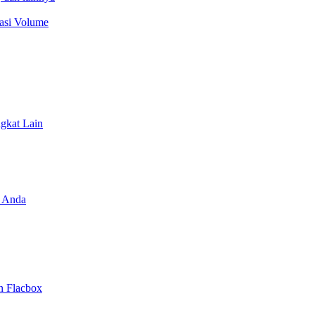
sasi Volume
ngkat Lain
 Anda
n Flacbox