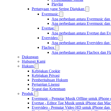
Playlist
Pertanyaan yang Sering Diajukan
Evermusic
Apa perbedaan antara Evermusic dan
Apa perbedaan antara Evermusic da
Evertag
Apa perbedaan antara Evertag dan E
Evervideo
Apa perbedaan antara Evervideo dan
Flacbox
Apa perbedaan antara Flacbox dan F
Dukungan
Hubungi Kami
Hukum
Kebijakan Cookie
Kebijakan Privasi
Pemberitahuan Hukum
Perjanjian Lisensi
Syarat dan Ketentuan
Produk
Evermusic - Pemutar Musik Offline untuk iPhone
Evertag - Editor Tag Musik untuk iPhone dan Mac
Evervideo - Pemutar Video HD untuk iPhone dan