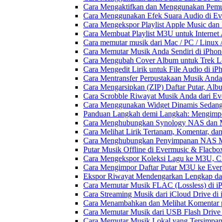
Cara Mengaktifkan dan Menggunakan Pemut
Cara Menggunakan Efek Suara Audio di Ever
Cara Mengekspor Playlist Apple Music dan
Cara Membuat Playlist M3U untuk Internet 
Cara memutar musik dari Mac / PC / Linu
Cara Memutar Musik Anda Sendiri di iPho
Cara Mengubah Cover Album untuk Trek Lo
Cara Mengedit Lirik untuk File Audio di i
Cara Mentransfer Perpustakaan Musik Anda
Cara Mengarsipkan (ZIP) Daftar Putar, Alb
Cara Scrobble Riwayat Musik Anda dari Eve
Cara Menggunakan Widget Dinamis Sedang 
Panduan Langkah demi Langkah: Mengimpor
Cara Menghubungkan Synology NAS dan M
Cara Melihat Lirik Tertanam, Komentar, da
Cara Menghubungkan Penyimpanan NAS M
Putar Musik Offline di Evermusic & Flacbo
Cara Mengekspor Koleksi Lagu ke M3U, C
Cara Mengimpor Daftar Putar M3U ke Ever
Ekspor Riwayat Mendengarkan Lengkap dar
Cara Memutar Musik FLAC (Lossless) di i
Cara Streaming Musik dari iCloud Drive di
Cara Menambahkan dan Melihat Komentar p
Cara Memutar Musik dari USB Flash Drive 
Cara Memutar Musik Lokal yang Tersimpan