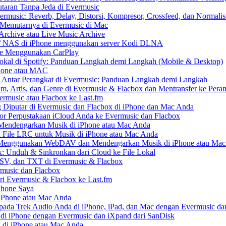
aran Tanpa Jeda di Evermusic
music: Reverb, Delay, Distorsi, Kompresor, Crossfeed, dan Normali
 Memutarnya di Evermusic di Mac
Archive atau Live Music Archive
x / NAS di iPhone menggunakan server Kodi DLNA
ne Menggunakan CarPlay
kal di Spotify: Panduan Langkah demi Langkah (Mobile & Desktop)
Phone atau MAC
 Antar Perangkat di Evermusic: Panduan Langkah demi Langkah
um, Artis, dan Genre di Evermusic & Flacbox dan Mentransfer ke Pera
rmusic atau Flacbox ke Last.fm
Diputar di Evermusic dan Flacbox di iPhone dan Mac Anda
 Perpustakaan iCloud Anda ke Evermusic dan Flacbox
endengarkan Musik di iPhone atau Mac Anda
n File LRC untuk Musik di iPhone atau Mac Anda
enggunakan WebDAV dan Mendengarkan Musik di iPhone atau Mac
x: Unduh & Sinkronkan dari Cloud ke File Lokal
SV, dan TXT di Evermusic & Flacbox
music dan Flacbox
i Evermusic & Flacbox ke Last.fm
Phone Saya
 iPhone atau Mac Anda
ada Trek Audio Anda di iPhone, iPad, dan Mac dengan Evermusic da
di iPhone dengan Evermusic dan iXpand dari SanDisk
 di iPhone atau Mac Anda