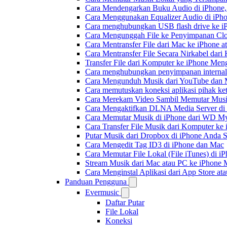
Cara Mendengarkan Buku Audio di iPhone
Cara Menggunakan Equalizer Audio di iPho
Cara menghubungkan USB flash drive ke iP
Cara Mengunggah File ke Penyimpanan Clo
Cara Mentransfer File dari Mac ke iPhone 
Cara Mentransfer File Secara Nirkabel da
Transfer File dari Komputer ke iPhone Me
Cara menghubungkan penyimpanan internal
Cara Mengunduh Musik dari YouTube dan M
Cara memutuskan koneksi aplikasi pihak ke
Cara Merekam Video Sambil Memutar Musi
Cara Mengaktifkan DLNA Media Server di
Cara Memutar Musik di iPhone dari WD 
Cara Transfer File Musik dari Komputer k
Putar Musik dari Dropbox di iPhone Anda S
Cara Mengedit Tag ID3 di iPhone dan Mac
Cara Memutar File Lokal (File iTunes) di i
Stream Musik dari Mac atau PC ke iPhon
Cara Menginstal Aplikasi dari App Store 
Panduan Pengguna
Evermusic
Daftar Putar
File Lokal
Koneksi