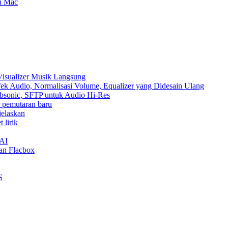
an Mac
Visualizer Musik Langsung
ek Audio, Normalisasi Volume, Equalizer yang Didesain Ulang
Subsonic, SFTP untuk Audio Hi-Res
ur pemutaran baru
jelaskan
 lirik
nAI
an Flacbox
S