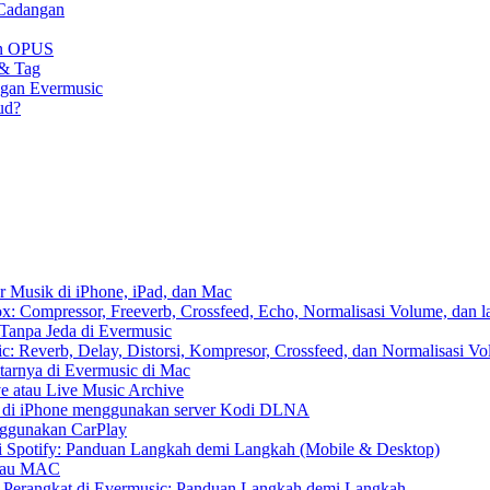
 Cadangan
gan OPUS
 & Tag
ngan Evermusic
ud?
r Musik di iPhone, iPad, dan Mac
: Compressor, Freeverb, Crossfeed, Echo, Normalisasi Volume, dan l
Tanpa Jeda di Evermusic
: Reverb, Delay, Distorsi, Kompresor, Crossfeed, dan Normalisasi V
tarnya di Evermusic di Mac
e atau Live Music Archive
S di iPhone menggunakan server Kodi DLNA
nggunakan CarPlay
 Spotify: Panduan Langkah demi Langkah (Mobile & Desktop)
 atau MAC
r Perangkat di Evermusic: Panduan Langkah demi Langkah