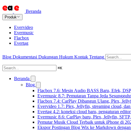
Beranda
Produk
Evervideo
Evermusic
Flacbox
Evertag
Blog
Dokumentasi
Dukungan
Hukum
Kontak
Tentang
⌘
K
Beranda
Blog
Flacbox 7.6: Mesin Audio BASS Baru, Efek, DSP,
Evermusic 8.7: Pemutaran Tanpa Jeda Sesungguhn
Flacbox 7.4: CarPlay Dibangun Ulang, Plex, Jell
Evervideo 1.7: Plex, Jellyfin, streaming cloud, da
Evertag 4.2: koneksi cloud baru, pengaturan editor
Evermusic 8.6: CarPlay baru, Plex, Jellyfin, SFTP, 
Pemutar Musik Cloud Terbaik untuk iPhone di 20
Ekspor Postingan Blog Wix ke Markdown denga