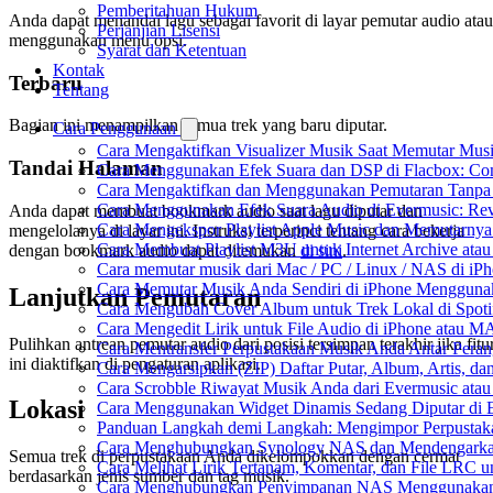
Pemberitahuan Hukum
Anda dapat menandai lagu sebagai favorit di layar pemutar audio atau
Perjanjian Lisensi
menggunakan menu opsi.
Syarat dan Ketentuan
Kontak
Terbaru
Tentang
Bagian ini menampilkan semua trek yang baru diputar.
Cara Penggunaan
Cara Mengaktifkan Visualizer Musik Saat Memutar Musi
Tandai Halaman
Cara Menggunakan Efek Suara dan DSP di Flacbox: Comp
Cara Mengaktifkan dan Menggunakan Pemutaran Tanpa 
Cara Menggunakan Efek Suara Audio di Evermusic: Reve
Anda dapat membuat bookmark audio saat lagu diputar dan
Cara Mengekspor Playlist Apple Music dan Memutarnya
mengelolanya di layar ini. Instruksi terperinci tentang cara bekerja
Cara Membuat Playlist M3U untuk Internet Archive atau
dengan bookmark audio dapat ditemukan
di sini
.
Cara memutar musik dari Mac / PC / Linux / NAS di 
Cara Memutar Musik Anda Sendiri di iPhone Mengguna
Lanjutkan Pemutaran
Cara Mengubah Cover Album untuk Trek Lokal di Spot
Cara Mengedit Lirik untuk File Audio di iPhone atau 
Pulihkan antrean pemutar audio dari posisi tersimpan terakhir jika fitu
Cara Mentransfer Perpustakaan Musik Anda Antar Pera
ini diaktifkan di pengaturan aplikasi.
Cara Mengarsipkan (ZIP) Daftar Putar, Album, Artis, d
Cara Scrobble Riwayat Musik Anda dari Evermusic atau
Lokasi
Cara Menggunakan Widget Dinamis Sedang Diputar di 
Panduan Langkah demi Langkah: Mengimpor Perpustaka
Cara Menghubungkan Synology NAS dan Mendengarkan
Semua trek di perpustakaan Anda dikelompokkan dengan cermat
Cara Melihat Lirik Tertanam, Komentar, dan File LRC 
berdasarkan jenis sumber dan tag musik.
Cara Menghubungkan Penyimpanan NAS Menggunakan 