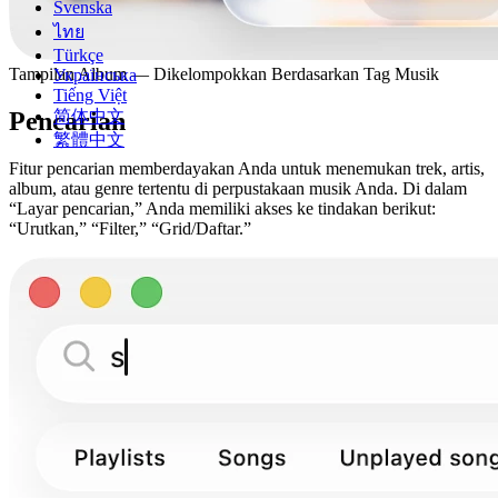
Svenska
ไทย
Türkçe
Tampilan Album — Dikelompokkan Berdasarkan Tag Musik
Українська
Tiếng Việt
Pencarian
简体中文
繁體中文
Fitur pencarian memberdayakan Anda untuk menemukan trek, artis,
album, atau genre tertentu di perpustakaan musik Anda. Di dalam
“Layar pencarian,” Anda memiliki akses ke tindakan berikut:
“Urutkan,” “Filter,” “Grid/Daftar.”