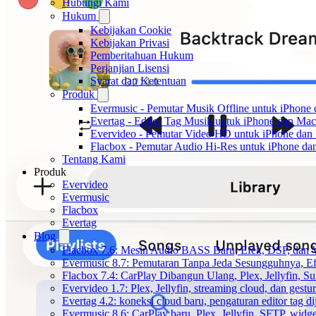
Hubungi Kami
Hukum
Kebijakan Cookie
Kebijakan Privasi
Pemberitahuan Hukum
Perjanjian Lisensi
Syarat dan Ketentuan
Produk
Evermusic - Pemutar Musik Offline untuk iPhone
Evertag - Editor Tag Musik untuk iPhone dan Mac
Evervideo - Pemutar Video HD untuk iPhone dan
Flacbox - Pemutar Audio Hi-Res untuk iPhone d
Tentang Kami
Produk
Evervideo
Evermusic
Flacbox
Evertag
Blog
Flacbox 7.6: Mesin Audio BASS Baru, Efek, DSP, dan 
Evermusic 8.7: Pemutaran Tanpa Jeda Sesungguhnya, Ef
Flacbox 7.4: CarPlay Dibangun Ulang, Plex, Jellyfin, 
Evervideo 1.7: Plex, Jellyfin, streaming cloud, dan gest
Evertag 4.2: koneksi cloud baru, pengaturan editor tag di
Evermusic 8.6: CarPlay baru, Plex, Jellyfin, SFTP, widget