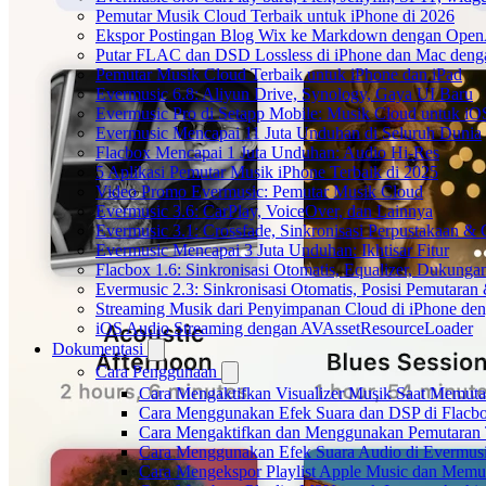
Pemutar Musik Cloud Terbaik untuk iPhone di 2026
Ekspor Postingan Blog Wix ke Markdown dengan Ope
Putar FLAC dan DSD Lossless di iPhone dan Mac deng
Pemutar Musik Cloud Terbaik untuk iPhone dan iPad
Evermusic 6.8: Aliyun Drive, Synology, Gaya UI Baru
Evermusic Pro di Setapp Mobile: Musik Cloud untuk iO
Evermusic Mencapai 11 Juta Unduhan di Seluruh Dunia
Flacbox Mencapai 1 Juta Unduhan: Audio Hi-Res
5 Aplikasi Pemutar Musik iPhone Terbaik di 2025
Video Promo Evermusic: Pemutar Musik Cloud
Evermusic 3.6: CarPlay, VoiceOver, dan Lainnya
Evermusic 3.1: Crossfade, Sinkronisasi Perpustakaan &
Evermusic Mencapai 3 Juta Unduhan: Ikhtisar Fitur
Flacbox 1.6: Sinkronisasi Otomatis, Equalizer, Dukun
Evermusic 2.3: Sinkronisasi Otomatis, Posisi Pemutaran
Streaming Musik dari Penyimpanan Cloud di iPhone de
iOS Audio Streaming dengan AVAssetResourceLoader
Dokumentasi
Cara Penggunaan
Cara Mengaktifkan Visualizer Musik Saat Memuta
Cara Menggunakan Efek Suara dan DSP di Flacbox
Cara Mengaktifkan dan Menggunakan Pemutaran 
Cara Menggunakan Efek Suara Audio di Evermusic
Cara Mengekspor Playlist Apple Music dan Memu