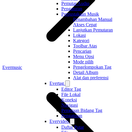
Pemutar Audio
Pengaturan
Perpustakaan Musik
Penambahan Manual
Akses Cepat
Lanjutkan Pemutaran
Lokasi
Kategori
Toolbar Atas
Pencarian
Menu Opsi
Mode pilih
Pengelompokan Tag
Evermusic
Detail Album
Alat dan preferensi
Evertag
Editor Tag
File Lokal
Koneksi
Navigasi
Pemetaan Bidang Tag
Pengaturan
Evervideo
Daftar Putar