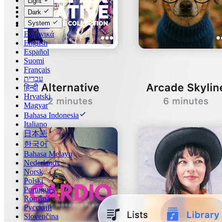
Light
Čeština
Dark
Dansk
System
Deutsch
Ελληνικά
English
Español
Suomi
Français
עברית
हिन्दी
Hrvatski
Magyar
Bahasa Indonesia
Italiano
日本語
한국어
Bahasa Melayu
Nederlands
Norsk
Polski
Português
Română
Русский
Slovenčina