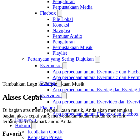
Pengaturan
Perpustakaan Media
Flacbox
File Lokal
Koneksi
Navigasi
Pemutar Audio
Pengaturan
Perpustakaan Musik
Playlist
Pertanyaan yang Sering Diajukan
Evermusic
Apa perbedaan antara Evermusic dan Flacb
Apa perbedaan antara Evermusic dan Ever
Evertag
Tambahkan Lagu ke Perpustakaan Musik
Apa perbedaan antara Evertag dan Evertag
Evervideo
Akses Cepat
Apa perbedaan antara Evervideo dan Everv
Flacbox
Di bagian atas menu perpustakaan musik, Anda akan menemukan
Apa perbedaan antara Flacbox dan Flacbox
bagian akses cepat yang menyediakan tautan mudah ke favorit,
Dukungan
terbaru, dan bookmark audio Anda.
Hukum
Kebijakan Cookie
Favorit
Kebijakan Privasi