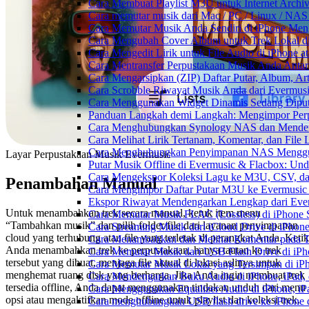
Cara Membuat Playlist M3U untuk Internet Archiv
Cara memutar musik dari Mac / PC / Linux / NA
Cara Memutar Musik Anda Sendiri di iPhone Me
Cara Mengubah Cover Album untuk Trek Lokal di
Cara Mengedit Lirik untuk File Audio di iPhone
Cara Mentransfer Perpustakaan Musik Anda Anta
Cara Mengarsipkan (ZIP) Daftar Putar, Album, Ar
Cara Scrobble Riwayat Musik Anda dari Evermusi
Cara Menggunakan Widget Dinamis Sedang Diputa
Panduan Langkah demi Langkah: Mengimpor Perp
Cara Menghubungkan Synology NAS dan Mendeng
Cara Melihat Lirik Tertanam, Komentar, dan Fil
Cara Menghubungkan Penyimpanan NAS Menggu
Layar Perpustakaan Musik Evermusic
Putar Musik Offline di Evermusic & Flacbox: Und
Cara Mengekspor Koleksi Lagu ke M3U, CSV, da
Penambahan Manual
Cara Mengimpor Daftar Putar M3U ke Evermusic
Ekspor Riwayat Mendengarkan Lengkap dari Ever
Untuk menambahkan trek secara manual, ketuk item menu
Cara Memutar Musik FLAC (Lossless) di iPhone 
“Tambahkan musik” dan pilih folder/file dari layanan penyimpanan
Cara Streaming Musik dari iCloud Drive di iPhon
cloud yang terhubung atau file yang terletak di perangkat Anda. Keti
Cara Menambahkan dan Melihat Komentar pada Tr
Anda menambahkan trek ke perpustakaan, hanya tautan ke trek
Cara Memutar Musik dari USB Flash Drive di iPh
tersebut yang dibuat, menjaga file aktual di lokasi aslinya untuk
Cara Memutar Musik Lokal yang Tersimpan di iP
menghemat ruang disk yang berharga. Jika Anda ingin membuat trek
Cara Mendengarkan Buku Audio di iPhone, iPad
tersedia offline, Anda dapat menggunakan tindakan unduh dari menu
Cara Menggunakan Equalizer Audio di iPhone, iP
opsi atau mengaktifkan mode offline untuk playlist dan koleksi trek.
Cara menghubungkan USB flash drive ke iPhone d