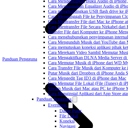
Cara Mendengarkan Buku Audio di iPhone
Cara Menggunakan Equalizer Audio di iPho
Cara menghubungkan USB flash drive ke iP
Cara Mengunggah File ke Penyimpanan Clo
Cara Mentransfer File dari Mac ke iPhone 
Cara Mentransfer File Secara Nirkabel da
Transfer File dari Komputer ke iPhone Me
Cara menghubungkan penyimpanan internal
Cara Mengunduh Musik dari YouTube dan M
Cara memutuskan koneksi aplikasi pihak ke
Cara Merekam Video Sambil Memutar Musi
Cara Mengaktifkan DLNA Media Server di
Panduan Pengguna
Cara Memutar Musik di iPhone dari WD 
Cara Transfer File Musik dari Komputer k
Putar Musik dari Dropbox di iPhone Anda S
Cara Mengedit Tag ID3 di iPhone dan Mac
Cara Memutar File Lokal (File iTunes) di i
Stream Musik dari Mac atau PC ke iPhon
Cara Menginstal Aplikasi dari App Store 
Panduan Pengguna
Evermusic
Daftar Putar
File Lokal
Koneksi
Navigasi