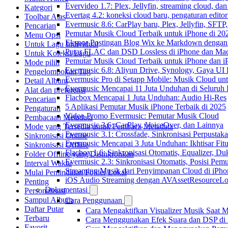
Evervideo 1.7: Plex, Jellyfin, streaming cloud, da
Kategori
Evertag 4.2: koneksi cloud baru, pengaturan editor
Toolbar Atas
Evermusic 8.6: CarPlay baru, Plex, Jellyfin, SFTP, 
Pencarian
Pemutar Musik Cloud Terbaik untuk iPhone di 20
Menu Opsi
Ekspor Postingan Blog Wix ke Markdown denga
Untuk Lagu Individual
Putar FLAC dan DSD Lossless di iPhone dan Ma
Untuk Koleksi Lagu
Pemutar Musik Cloud Terbaik untuk iPhone dan i
Mode pilih
Evermusic 6.8: Aliyun Drive, Synology, Gaya UI
Pengelompokan Tag
Evermusic Pro di Setapp Mobile: Musik Cloud un
Detail Album
Evermusic Mencapai 11 Juta Unduhan di Seluruh
Alat dan preferensi
Flacbox Mencapai 1 Juta Unduhan: Audio Hi-Res
Pencarian
5 Aplikasi Pemutar Musik iPhone Terbaik di 2025
Pengaturan
Video Promo Evermusic: Pemutar Musik Cloud
Pembacaan Metadata
Evermusic 3.6: CarPlay, VoiceOver, dan Lainnya
Mode yang Tersedia untuk Pembaca Metadata
Evermusic 3.1: Crossfade, Sinkronisasi Perpusta
Sinkronisasi Online
Evermusic Mencapai 3 Juta Unduhan: Ikhtisar Fitu
Sinkronisasi Offline
Flacbox 1.6: Sinkronisasi Otomatis, Equalizer,
Folder Offline yang Disinkronkan
Evermusic 2.3: Sinkronisasi Otomatis, Posisi Pem
Interval Waktu
Streaming Musik dari Penyimpanan Cloud di iPh
Mulai Pemindaian Folder Lokal
iOS Audio Streaming dengan AVAssetResourceLo
Penting
Dokumentasi
Personalisasi
Sampul Album
Cara Penggunaan
Daftar Putar
Cara Mengaktifkan Visualizer Musik Saat M
Terbaru
Cara Menggunakan Efek Suara dan DSP di F
Favorit