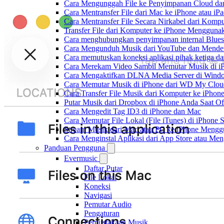
Cara Mengunggah File ke Penyimpanan Cloud dan
Cara Mentransfer File dari Mac ke iPhone atau i
Cara Mentransfer File Secara Nirkabel dari Kom
Transfer File dari Komputer ke iPhone Menggun
Cara menghubungkan penyimpanan internal Blues
Cara Mengunduh Musik dari YouTube dan Menden
Cara memutuskan koneksi aplikasi pihak ketiga d
Cara Merekam Video Sambil Memutar Musik di i
Cara Mengaktifkan DLNA Media Server di Windo
Cara Memutar Musik di iPhone dari WD My Clo
Cara Transfer File Musik dari Komputer ke iPho
Putar Musik dari Dropbox di iPhone Anda Saat Of
Cara Mengedit Tag ID3 di iPhone dan Mac
Cara Memutar File Lokal (File iTunes) di iPhone 
Stream Musik dari Mac atau PC ke iPhone Men
Cara Menginstal Aplikasi dari App Store atau M
Panduan Pengguna
Evermusic
Daftar Putar
File Lokal
Koneksi
Navigasi
Pemutar Audio
Pengaturan
Perpustakaan Musik