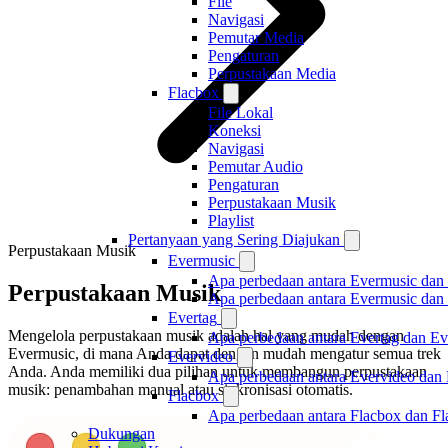
File
Navigasi
Pemutar Media
Pengaturan
Perpustakaan Media
Flacbox
File Lokal
Koneksi
Navigasi
Pemutar Audio
Pengaturan
Perpustakaan Musik
Playlist
Pertanyaan yang Sering Diajukan
Perpustakaan Musik
Evermusic
Apa perbedaan antara Evermusic dan
Perpustakaan Musik
Apa perbedaan antara Evermusic da
Evertag
Mengelola perpustakaan musik adalah hal yang mudah dengan
Apa perbedaan antara Evertag dan E
Evermusic, di mana Anda dapat dengan mudah mengatur semua trek
Evervideo
Anda. Anda memiliki dua pilihan untuk membangun perpustakaan
Apa perbedaan antara Evervideo dan
musik: penambahan manual atau sinkronisasi otomatis.
Flacbox
Apa perbedaan antara Flacbox dan F
Dukungan