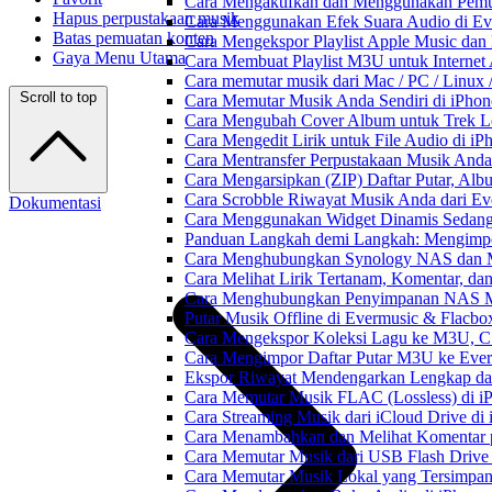
Cara Mengaktifkan dan Menggunakan Pemut
Hapus perpustakaan musik
Cara Menggunakan Efek Suara Audio di Ever
Batas pemuatan konten
Cara Mengekspor Playlist Apple Music dan
Gaya Menu Utama
Cara Membuat Playlist M3U untuk Internet 
Cara memutar musik dari Mac / PC / Linu
Scroll to top
Cara Memutar Musik Anda Sendiri di iPho
Cara Mengubah Cover Album untuk Trek Lo
Cara Mengedit Lirik untuk File Audio di i
Cara Mentransfer Perpustakaan Musik Anda
Cara Mengarsipkan (ZIP) Daftar Putar, Alb
Cara Scrobble Riwayat Musik Anda dari Eve
Dokumentasi
Cara Menggunakan Widget Dinamis Sedang 
Panduan Langkah demi Langkah: Mengimpor
Cara Menghubungkan Synology NAS dan M
Cara Melihat Lirik Tertanam, Komentar, da
Cara Menghubungkan Penyimpanan NAS M
Putar Musik Offline di Evermusic & Flacbo
Cara Mengekspor Koleksi Lagu ke M3U, C
Cara Mengimpor Daftar Putar M3U ke Ever
Ekspor Riwayat Mendengarkan Lengkap dar
Cara Memutar Musik FLAC (Lossless) di i
Cara Streaming Musik dari iCloud Drive di
Cara Menambahkan dan Melihat Komentar p
Cara Memutar Musik dari USB Flash Drive 
Cara Memutar Musik Lokal yang Tersimpan