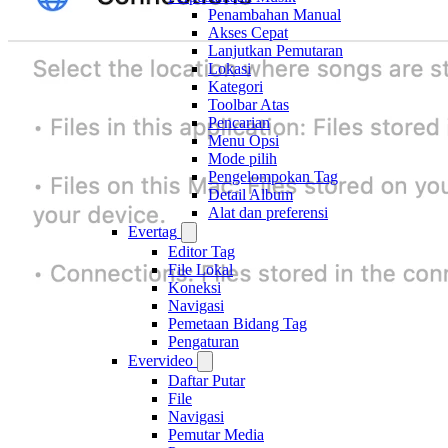
Penambahan Manual
Akses Cepat
Lanjutkan Pemutaran
Lokasi
Kategori
Toolbar Atas
Pencarian
Menu Opsi
Mode pilih
Pengelompokan Tag
Detail Album
Alat dan preferensi
Evertag
Editor Tag
File Lokal
Koneksi
Navigasi
Pemetaan Bidang Tag
Pengaturan
Evervideo
Daftar Putar
File
Navigasi
Pemutar Media