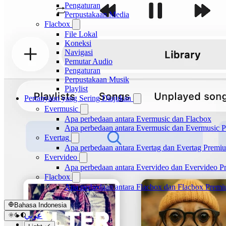
Pengaturan
Perpustakaan Media
Flacbox
File Lokal
Koneksi
Navigasi
Pemutar Audio
Pengaturan
Perpustakaan Musik
Playlist
Pertanyaan yang Sering Diajukan
Evermusic
Apa perbedaan antara Evermusic dan Flacbox
Apa perbedaan antara Evermusic dan Evermusic 
Evertag
Apa perbedaan antara Evertag dan Evertag Premi
Evervideo
Apa perbedaan antara Evervideo dan Evervideo 
Flacbox
Apa perbedaan antara Flacbox dan Flacbox Prem
Bahasa Indonesia
عربي
Català