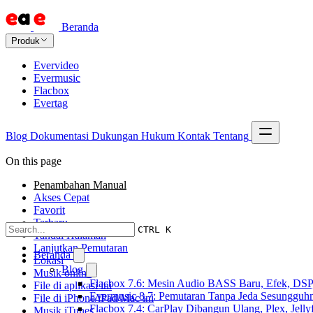
Beranda
Produk
Evervideo
Evermusic
Flacbox
Evertag
Blog
Dokumentasi
Dukungan
Hukum
Kontak
Tentang
On this page
Penambahan Manual
Akses Cepat
Favorit
Terbaru
CTRL K
Tandai Halaman
Lanjutkan Pemutaran
Beranda
Lokasi
Blog
Musik online
Flacbox 7.6: Mesin Audio BASS Baru, Efek, DSP,
File di aplikasi ini
Evermusic 8.7: Pemutaran Tanpa Jeda Sesungguhn
File di iPhone/iPad/Mac ini
Flacbox 7.4: CarPlay Dibangun Ulang, Plex, Jell
Musik iTunes