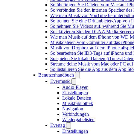
So übertragen Sie Dateien vom Mac auf iPh
So verbinden Sie den internen Speicher de
Wie man Musik von YouTube herunterlädt u
So trennen Sie eine Drittanbieter-App von
So nehmen Sie Videos auf, während Sie Mus
So aktivieren Sie den DLNA Media Server 
Wie man Musik auf dem iPhone von WD My
Musikdateien vom Computer auf das iPhone
Musik von Dropbox auf dem iPhone abspiele
So bearbeiten Sie ID3-Tags auf iPhone und
So spielen Sie lokale Dateien (iTunes-Date
Streame deine Musik vom Mac oder PC auf
So installieren Sie die App aus dem App St
Benutzerhandbuch
Evermusic
Audio-Player
Einstellungen
Lokale Dateien
Musikbibliothek
Navigation
Verbindungen
Wiedergabelisten
Evertag
Einstellungen