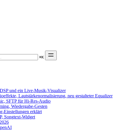
⌘
K
DSP und ein Live-Musik-Visualizer
effekte, Lautstärkenormalisierung, neu gestalteter Equalizer
onic, SFTP für Hi-Res-Audio
eaming, Wiedergabe-Gesten
-Einstellungen erklärt
TP, Songtext-Widget
 2026
OpenAI