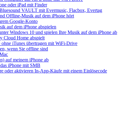
one oder iPad mit Finder
s Bluesound VAULT mit Evermusic, Flacbox, Evertag
nd Offline-Musik auf dem iPhone hört
 Ihrem Google-Konto
ik auf dem iPhone abspielen
unter Windows 10 und spielen Ihre Musik auf dem iPhone ab
 Cloud Home abspielt
 ohne iTunes übertragen mit WiFi-Drive
n, wenn Sie offline sind
 Mac
ien) auf meinem iPhone ab
 das iPhone mit SMB
ore oder aktivieren In-App-Käufe mit einem Einlösecode