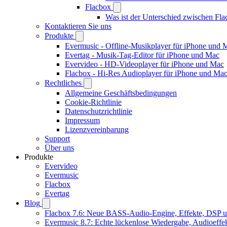
Flacbox
Was ist der Unterschied zwischen Fl
Kontaktieren Sie uns
Produkte
Evermusic - Offline-Musikplayer für iPhone und 
Evertag - Musik-Tag-Editor für iPhone und Mac
Evervideo - HD-Videoplayer für iPhone und Mac
Flacbox - Hi-Res Audioplayer für iPhone und Ma
Rechtliches
Allgemeine Geschäftsbedingungen
Cookie-Richtlinie
Datenschutzrichtlinie
Impressum
Lizenzvereinbarung
Support
Über uns
Produkte
Evervideo
Evermusic
Flacbox
Evertag
Blog
Flacbox 7.6: Neue BASS-Audio-Engine, Effekte, DSP un
Evermusic 8.7: Echte lückenlose Wiedergabe, Audioeffekt