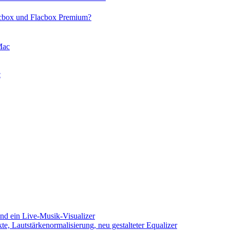
acbox und Flacbox Premium?
Mac
c
d ein Live-Musik-Visualizer
e, Lautstärkenormalisierung, neu gestalteter Equalizer