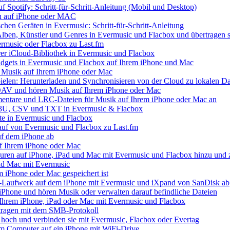
uf Spotify: Schritt-für-Schritt-Anleitung (Mobil und Desktop)
ien auf iPhone oder MAC
chen Geräten in Evermusic: Schritt-für-Schritt-Anleitung
Alben, Künstler und Genres in Evermusic und Flacbox und übertragen s
ermusic oder Flacbox zu Last.fm
Ihrer iCloud-Bibliothek in Evermusic und Flacbox
idgets in Evermusic und Flacbox auf Ihrem iPhone und Mac
 Musik auf Ihrem iPhone oder Mac
elen: Herunterladen und Synchronisieren von der Cloud zu lokalen Da
AV und hören Musik auf Ihrem iPhone oder Mac
mentare und LRC-Dateien für Musik auf Ihrem iPhone oder Mac an
 M3U, CSV und TXT in Evermusic & Flacbox
te in Evermusic und Flacbox
lauf von Evermusic und Flacbox zu Last.fm
uf dem iPhone ab
f Ihrem iPhone oder Mac
ren auf iPhone, iPad und Mac mit Evermusic und Flacbox hinzu und z
nd Mac mit Evermusic
em iPhone oder Mac gespeichert ist
-Laufwerk auf dem iPhone mit Evermusic und iXpand von SanDisk ab
iPhone und hören Musik oder verwalten darauf befindliche Dateien
Ihrem iPhone, iPad oder Mac mit Evermusic und Flacbox
tragen mit dem SMB-Protokoll
 hoch und verbinden sie mit Evermusic, Flacbox oder Evertag
em Computer auf ein iPhone mit WiFi-Drive