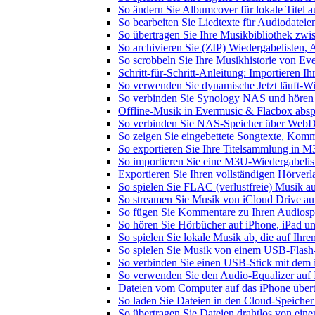
So ändern Sie Albumcover für lokale Titel a
So bearbeiten Sie Liedtexte für Audiodate
So übertragen Sie Ihre Musikbibliothek zwis
So archivieren Sie (ZIP) Wiedergabelisten, 
So scrobbeln Sie Ihre Musikhistorie von Ev
Schritt-für-Schritt-Anleitung: Importieren 
So verwenden Sie dynamische Jetzt läuft-W
So verbinden Sie Synology NAS und hören
Offline-Musik in Evermusic & Flacbox abspi
So verbinden Sie NAS-Speicher über WebD
So zeigen Sie eingebettete Songtexte, Kom
So exportieren Sie Ihre Titelsammlung in
So importieren Sie eine M3U-Wiedergabelis
Exportieren Sie Ihren vollständigen Hörver
So spielen Sie FLAC (verlustfreie) Musik a
So streamen Sie Musik von iCloud Drive au
So fügen Sie Kommentare zu Ihren Audiospu
So hören Sie Hörbücher auf iPhone, iPad u
So spielen Sie lokale Musik ab, die auf Ihr
So spielen Sie Musik von einem USB-Flash
So verbinden Sie einen USB-Stick mit dem 
So verwenden Sie den Audio-Equalizer auf 
Dateien vom Computer auf das iPhone über
So laden Sie Dateien in den Cloud-Speicher
So übertragen Sie Dateien drahtlos von ein