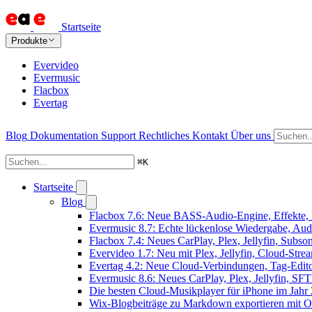
Startseite
Produkte
Evervideo
Evermusic
Flacbox
Evertag
Blog
Dokumentation
Support
Rechtliches
Kontakt
Über uns
⌘
K
Startseite
Blog
Flacbox 7.6: Neue BASS-Audio-Engine, Effekte, 
Evermusic 8.7: Echte lückenlose Wiedergabe, Audio
Flacbox 7.4: Neues CarPlay, Plex, Jellyfin, Subs
Evervideo 1.7: Neu mit Plex, Jellyfin, Cloud-Str
Evertag 4.2: Neue Cloud-Verbindungen, Tag-Editor
Evermusic 8.6: Neues CarPlay, Plex, Jellyfin, SF
Die besten Cloud-Musikplayer für iPhone im Jahr
Wix-Blogbeiträge zu Markdown exportieren mit 