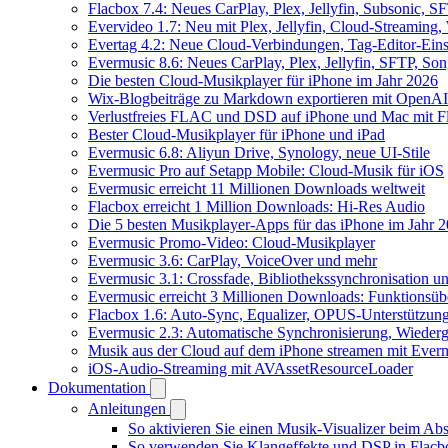
Flacbox 7.4: Neues CarPlay, Plex, Jellyfin, Subsonic, 
Evervideo 1.7: Neu mit Plex, Jellyfin, Cloud-Streaming
Evertag 4.2: Neue Cloud-Verbindungen, Tag-Editor-Einst
Evermusic 8.6: Neues CarPlay, Plex, Jellyfin, SFTP, So
Die besten Cloud-Musikplayer für iPhone im Jahr 2026
Wix-Blogbeiträge zu Markdown exportieren mit OpenAI
Verlustfreies FLAC und DSD auf iPhone und Mac mit Fl
Bester Cloud-Musikplayer für iPhone und iPad
Evermusic 6.8: Aliyun Drive, Synology, neue UI-Stile
Evermusic Pro auf Setapp Mobile: Cloud-Musik für iOS
Evermusic erreicht 11 Millionen Downloads weltweit
Flacbox erreicht 1 Million Downloads: Hi-Res Audio
Die 5 besten Musikplayer-Apps für das iPhone im Jahr 
Evermusic Promo-Video: Cloud-Musikplayer
Evermusic 3.6: CarPlay, VoiceOver und mehr
Evermusic 3.1: Crossfade, Bibliothekssynchronisation 
Evermusic erreicht 3 Millionen Downloads: Funktionsübe
Flacbox 1.6: Auto-Sync, Equalizer, OPUS-Unterstützun
Evermusic 2.3: Automatische Synchronisierung, Wiederg
Musik aus der Cloud auf dem iPhone streamen mit Ever
iOS-Audio-Streaming mit AVAssetResourceLoader
Dokumentation
Anleitungen
So aktivieren Sie einen Musik-Visualizer beim Ab
So verwenden Sie Klangeffekte und DSP in Flacbo