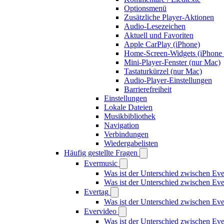
Optionsmenü
Zusätzliche Player-Aktionen
Audio-Lesezeichen
Aktuell und Favoriten
Apple CarPlay (iPhone)
Home-Screen-Widgets (iPhone 
Mini-Player-Fenster (nur Mac)
Tastaturkürzel (nur Mac)
Audio-Player-Einstellungen
Barrierefreiheit
Einstellungen
Lokale Dateien
Musikbibliothek
Navigation
Verbindungen
Wiedergabelisten
Häufig gestellte Fragen
Evermusic
Was ist der Unterschied zwischen Ev
Was ist der Unterschied zwischen E
Evertag
Was ist der Unterschied zwischen Ev
Evervideo
Was ist der Unterschied zwischen E