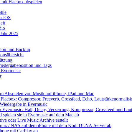
mit Flacbox abspielen
tile
ür iOS
eit
dio
 Jahr 2025
ation und Backup
onsübersicht
tützung
iedergabeposition und Tags
t Evermusic
r
eim Abspielen von Musik auf iPhone, iPad und Mac
Flacbox: Compressor, Freeverb, Crossfeed, Echo, Lautstärkenormalis
e Wiedergabe in Evermusic
 Evermusic: Hall, Delay, Verzerrung, Kompressor, Crossfeed und Laut
nd spielen sie in Evermusic auf dem Mac ab
ive oder Live Music Archive erstellt
 Linux / NAS auf dem iPhone mit dem Kodi DLNA-Server ab
Phone mit CarPlay ab