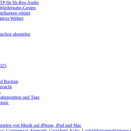
SFTP für Hi-Res-Audio
, Wiedergabe-Gesten
ellungen erklärt
ngtext-Widget
acbox abspielen
2025
und Backup
rsicht
g
abeposition und Tags
music
spielen von Musik auf iPhone, iPad und Mac
x: Compressor, Freeverb, Crossfeed, Echo, Lautstärkenormalisierung