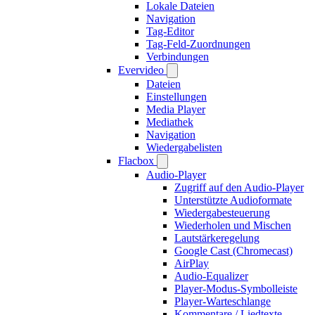
Lokale Dateien
Navigation
Tag-Editor
Tag-Feld-Zuordnungen
Verbindungen
Evervideo
Dateien
Einstellungen
Media Player
Mediathek
Navigation
Wiedergabelisten
Flacbox
Audio-Player
Zugriff auf den Audio-Player
Unterstützte Audioformate
Wiedergabesteuerung
Wiederholen und Mischen
Lautstärkeregelung
Google Cast (Chromecast)
AirPlay
Audio-Equalizer
Player-Modus-Symbolleiste
Player-Warteschlange
Kommentare / Liedtexte