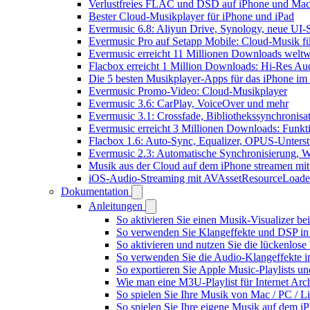
Verlustfreies FLAC und DSD auf iPhone und Mac 
Bester Cloud-Musikplayer für iPhone und iPad
Evermusic 6.8: Aliyun Drive, Synology, neue UI-S
Evermusic Pro auf Setapp Mobile: Cloud-Musik f
Evermusic erreicht 11 Millionen Downloads weltw
Flacbox erreicht 1 Million Downloads: Hi-Res Au
Die 5 besten Musikplayer-Apps für das iPhone im
Evermusic Promo-Video: Cloud-Musikplayer
Evermusic 3.6: CarPlay, VoiceOver und mehr
Evermusic 3.1: Crossfade, Bibliothekssynchronis
Evermusic erreicht 3 Millionen Downloads: Funkti
Flacbox 1.6: Auto-Sync, Equalizer, OPUS-Unters
Evermusic 2.3: Automatische Synchronisierung, W
Musik aus der Cloud auf dem iPhone streamen mi
iOS-Audio-Streaming mit AVAssetResourceLoade
Dokumentation
Anleitungen
So aktivieren Sie einen Musik-Visualizer b
So verwenden Sie Klangeffekte und DSP in 
So aktivieren und nutzen Sie die lückenlos
So verwenden Sie die Audio-Klangeffekte in
So exportieren Sie Apple Music-Playlists u
Wie man eine M3U-Playlist für Internet Arch
So spielen Sie Ihre Musik von Mac / PC /
So spielen Sie Ihre eigene Musik auf dem i