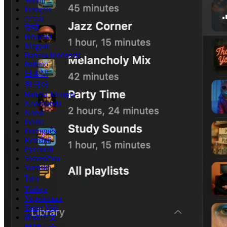
Suomi
Français
עברית
हिन्दी
Hrvatski
Magyar
Bahasa Indonesia
Italiano
日本語
한국어
Bahasa Melayu
Nederlands
Norsk
Polski
Português
Română
Русский
Slovenčina
Svenska
ไทย
Türkçe
Українська
Tiếng Việt
简体中文