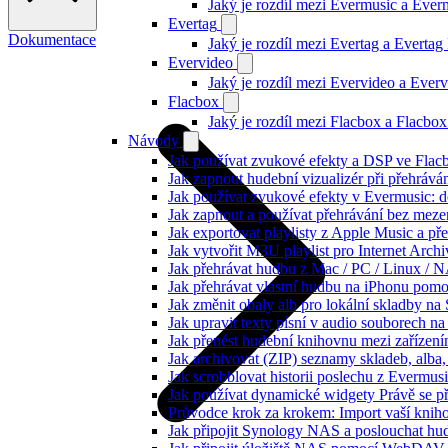
Jaký je rozdíl mezi Evermusic a Eve
Evertag
Dokumentace
Jaký je rozdíl mezi Evertag a Everta
Evervideo
Jaký je rozdíl mezi Evervideo a Eve
Flacbox
Jaký je rozdíl mezi Flacbox a Flacb
Návody
Jak používat zvukové efekty a DSP ve Flacbo
Jak zapnout hudební vizualizér při přehráv
Jak používat zvukové efekty v Evermusic: do
Jak zapnout a používat přehrávání bez meze
Jak exportovat playlisty z Apple Music a p
Jak vytvořit M3U playlist pro Internet Arc
Jak přehrávat hudbu z Mac / PC / Linux /
Jak přehrávat vlastní hudbu na iPhonu pom
Jak změnit obaly alb pro lokální skladby na
Jak upravit texty písní v audio souborech
Jak přenést hudební knihovnu mezi zařízen
Jak archivovat (ZIP) seznamy skladeb, alba, 
Jak scrobblovat historii poslechu z Evermus
Jak používat dynamické widgety Právě se p
Průvodce krok za krokem: Import vaší knih
Jak připojit Synology NAS a poslouchat h