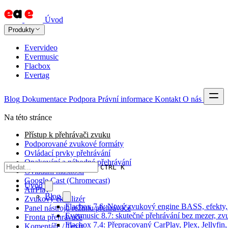
Úvod
Produkty
Evervideo
Evermusic
Flacbox
Evertag
Blog
Dokumentace
Podpora
Právní informace
Kontakt
O nás
Na této stránce
Přístup k přehrávači zvuku
Podporované zvukové formáty
Ovládací prvky přehrávání
Opakování a náhodné přehrávání
CTRL K
Ovládání hlasitosti
Google Cast (Chromecast)
Úvod
AirPlay
Blog
Zvukový ekvalizér
Flacbox 7.6: Nový zvukový engine BASS, efekty, 
Panel nástrojů režimu přehrávače
Evermusic 8.7: skutečné přehrávání bez mezer, zvu
Fronta přehrávače
Flacbox 7.4: Přepracovaný CarPlay, Plex, Jellyfi
Komentáře / Texty