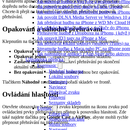
v nastavení aplikace (šikovné pro audioknihy). Rychlé přetáčení
Jak stáhnout hudbu z YouTube a poslouchat offlin
dopředu nebo dozadu provedete podržením tlačítek Další / Předchozí.
Jak odpojit aplikaci třetí strany od účtu Google
Chcete-li přejít na konkrétní část skladby, přetáhněte posuvník
Jak nahrávat video při přehrávání hudby na iPhon
přehrávání.
Jak povolit DLNA Media Server ve Windows 10 a
Jak přehrávat hudbu na iPhone z WD My Cloud 
Jak přenést hudební soubory z počítače do iPhon
Opakování a náhodné přehrávání
Přehrávejte hudbu z Dropboxu na iPhonu, i když js
Jak upravit ID3 tagy na iPhone a Mac
Klepnutím na tlačítko opakování procházejte režimy opakování:
Jak přehrávat lokální soubory (soubory iTunes) n
Streamujte hudbu z Macu nebo PC na iPhone po
Opakovat vše
— opakuje všechny skladby ve frontě.
Jak nainstalovat aplikaci z App Store nebo aktiv
Opakovat jednu
— opakuje pouze aktuální skladbu.
Uživatelská příručka
Zastavit opakování
— pozastaví přehrávání po skončení
Evermusic
aktuální skladby.
Hudební knihovna
Bez opakování
— přehraje frontu jednou bez opakování.
Lokální soubory
Nastavení
Tlačítkem
Náhodně
randomizujte pořadí skladeb ve frontě.
Navigace
Přehrávač zvuku
Ovládání hlasitosti
Připojení
Seznamy skladeb
Otevřete obrazovku Nastavení zvuku klepnutím na ikonu zvuku pod
Evertag
ovládacími prvky přehrávání pro přístup k posuvníku hlasitosti. Zde
Editor tagů
také najdete tlačítka pro
Google Cast
a
AirPlay
, abyste mohli rychle
Mapování polí tagů
přepnout přehrávání na jiné zařízení.
Místní soubory
Nastavení