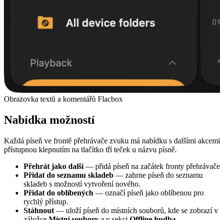
Obrazovka textů a komentářů Flacbox
Nabídka možností
Každá píseň ve frontě přehrávače zvuku má nabídku s dalšími akcemi
přístupnou klepnutím na tlačítko tří teček u názvu písně.
Přehrát jako další
— přidá píseň na začátek fronty přehrávače
Přidat do seznamu skladeb
— zahrne píseň do seznamu
skladeb s možností vytvoření nového.
Přidat do oblíbených
— označí píseň jako oblíbenou pro
rychlý přístup.
Stáhnout
— uloží píseň do místních souborů, kde se zobrazí v
záložce
Místní soubory
a v sekci
Offline hudba
.