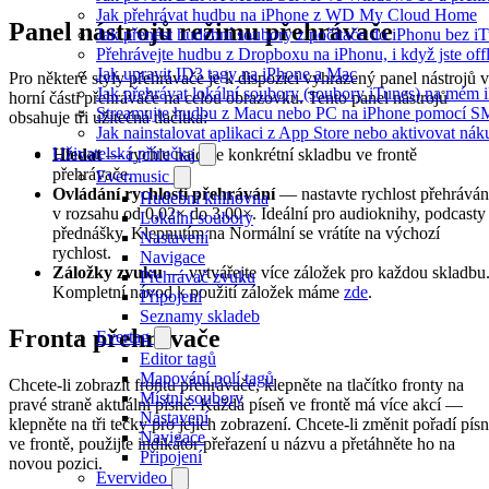
Jak přehrávat hudbu na iPhone z WD My Cloud Home
Panel nástrojů režimu přehrávače
Jak přenést hudební soubory z počítače do iPhonu bez 
Přehrávejte hudbu z Dropboxu na iPhonu, i když jste off
Jak upravit ID3 tagy na iPhone a Mac
Pro některé styly přehrávače je k dispozici vyhrazený panel nástrojů v
Jak přehrávat lokální soubory (soubory iTunes) na mém 
horní části přehrávače na celou obrazovku. Tento panel nástrojů
Streamujte hudbu z Macu nebo PC na iPhone pomocí 
obsahuje tři užitečná tlačítka:
Jak nainstalovat aplikaci z App Store nebo aktivovat ná
Uživatelská příručka
Hledat
— rychle najděte konkrétní skladbu ve frontě
přehrávače.
Evermusic
Ovládání rychlosti přehrávání
— nastavte rychlost přehráván
Hudební knihovna
v rozsahu od 0,02× do 3,00×. Ideální pro audioknihy, podcasty
Lokální soubory
přednášky. Klepnutím na Normální se vrátíte na výchozí
Nastavení
rychlost.
Navigace
Záložky zvuku
— vytvářejte více záložek pro každou skladbu
Přehrávač zvuku
Kompletní návod k použití záložek máme
zde
.
Připojení
Seznamy skladeb
Fronta přehrávače
Evertag
Editor tagů
Mapování polí tagů
Chcete-li zobrazit frontu přehrávače, klepněte na tlačítko fronty na
Místní soubory
pravé straně aktuální písně. Každá píseň ve frontě má více akcí —
Nastavení
klepněte na tři tečky pro jejich zobrazení. Chcete-li změnit pořadí pís
Navigace
ve frontě, použijte indikátor přeřazení u názvu a přetáhněte ho na
Připojení
novou pozici.
Evervideo