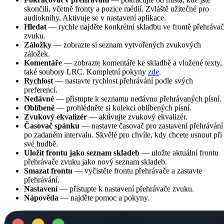
skončili, včetně fronty a pozice médií. Zvláště užitečné pro
audioknihy. Aktivuje se v nastavení aplikace.
Hledat
— rychle najděte konkrétní skladbu ve frontě přehráva
zvuku.
Záložky
— zobrazte si seznam vytvořených zvukových
záložek.
Komentáře
— zobrazte komentáře ke skladbě a vložené texty,
také soubory LRC. Kompletní pokyny
zde
.
Rychlost
— nastavte rychlost přehrávání podle svých
preferencí.
Nedávné
— přistupte k seznamu nedávno přehrávaných písní.
Oblíbené
— prohlédněte si kolekci oblíbených písní.
Zvukový ekvalizér
— aktivujte zvukový ekvalizér.
Časovač spánku
— nastavte časovač pro zastavení přehrávání
po zadaném intervalu. Skvělé pro chvíle, kdy chcete usnout při
své hudbě.
Uložit frontu jako seznam skladeb
— uložte aktuální frontu
přehrávače zvuku jako nový seznam skladeb.
Smazat frontu
— vyčistěte frontu přehrávače a zastavte
přehrávání.
Nastavení
— přistupte k nastavení přehrávače zvuku.
Nápověda
— najděte pomoc a pokyny.