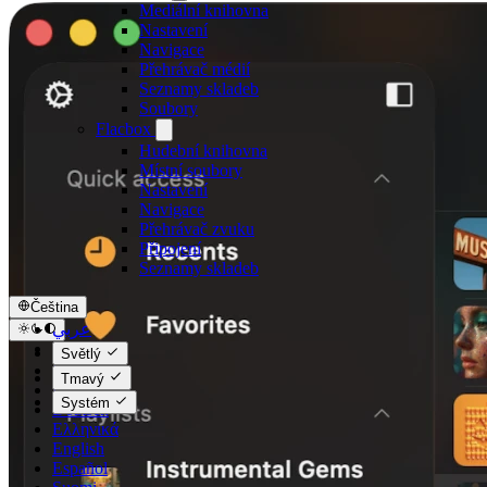
Mediální knihovna
Nastavení
Navigace
Přehrávač médií
Seznamy skladeb
Soubory
Flacbox
Hudební knihovna
Místní soubory
Nastavení
Navigace
Přehrávač zvuku
Připojení
Seznamy skladeb
Čeština
عربي
Català
Světlý
Čeština
Tmavý
Dansk
Systém
Deutsch
Ελληνικά
English
Español