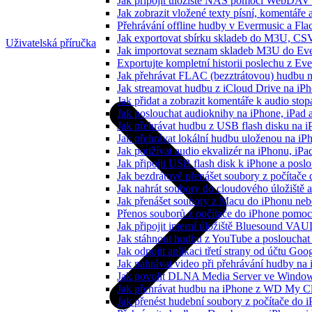
Jak připojit úložiště NAS pomocí WebDAV 
Jak zobrazit vložené texty písní, komentá
Přehrávání offline hudby v Evermusic a Fla
Jak exportovat sbírku skladeb do M3U, CS
Uživatelská příručka
Jak importovat seznam skladeb M3U do Eve
Exportujte kompletní historii poslechu z Ev
Jak přehrávat FLAC (bezztrátovou) hudbu 
Jak streamovat hudbu z iCloud Drive na i
Jak přidat a zobrazit komentáře k audio st
Jak poslouchat audioknihy na iPhone, iPad
Jak přehrávat hudbu z USB flash disku na 
Jak přehrávat lokální hudbu uloženou na i
Jak používat audio ekvalizér na iPhonu, iP
Jak připojit USB flash disk k iPhone a pos
Jak bezdrátově přenášet soubory z počítač
Jak nahrát soubory do cloudového úložiště a
Jak přenášet soubory z Macu do iPhonu ne
Přenos souborů z počítače do iPhone pomo
Jak připojit interní úložiště Bluesound VAU
Jak stáhnout hudbu z YouTube a poslouchat 
Jak odpojit aplikaci třetí strany od účtu Goo
Jak nahrávat video při přehrávání hudby na
Jak povolit DLNA Media Server ve Windows
Jak přehrávat hudbu na iPhone z WD My 
Jak přenést hudební soubory z počítače do