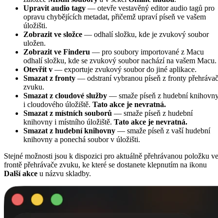
Upravit audio tagy
— otevře vestavěný editor audio tagů pro
opravu chybějících metadat, přičemž upraví píseň ve vašem
úložišti.
Zobrazit ve složce
— odhalí složku, kde je zvukový soubor
uložen.
Zobrazit ve Finderu
— pro soubory importované z Macu
odhalí složku, kde se zvukový soubor nachází na vašem Macu.
Otevřít v
— exportuje zvukový soubor do jiné aplikace.
Smazat z fronty
— odstraní vybranou píseň z fronty přehráva
zvuku.
Smazat z cloudové služby
— smaže píseň z hudební knihovn
i cloudového úložiště.
Tato akce je nevratná.
Smazat z místních souborů
— smaže píseň z hudební
knihovny i místního úložiště.
Tato akce je nevratná.
Smazat z hudební knihovny
— smaže píseň z vaší hudební
knihovny a ponechá soubor v úložišti.
Stejné možnosti jsou k dispozici pro aktuálně přehrávanou položku v
frontě přehrávače zvuku, ke které se dostanete klepnutím na ikonu
Další akce
u názvu skladby.