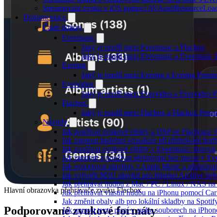
Streamování zvuku v iOS pomocí AVAssetResourceLoa
Dokumentace
Časté dotazy
Evermusic
Jaký je rozdíl mezi Evermusic a Flacbox
Jaký je rozdíl mezi Evermusic a Evermusic
Evertag
Jaký je rozdíl mezi Evertag a Evertag Prem
Evervideo
Jaký je rozdíl mezi Evervideo a Evervideo
Flacbox
Jaký je rozdíl mezi Flacbox a Flacbox Pre
Návody
Jak používat zvukové efekty a DSP ve Flacboxu: Co
Jak zapnout hudební vizualizér při přehrávání hu
Jak používat zvukové efekty v Evermusic: dozvuk, 
Jak zapnout a používat přehrávání bez mezer v Ev
Jak exportovat playlisty z Apple Music a přehráva
Jak vytvořit M3U playlist pro Internet Archive ne
Jak přehrávat hudbu z Mac / PC / Linux / NAS 
Hlavní obrazovka přehrávače zvuku Flacbox
Jak přehrávat vlastní hudbu na iPhonu pomocí Ca
Jak změnit obaly alb pro lokální skladby na Spoti
Podporované zvukové formáty
Jak upravit texty písní v audio souborech na iP