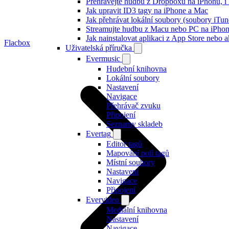
Přehrávejte hudbu z Dropboxu na iPhonu, i k
Jak upravit ID3 tagy na iPhone a Mac
Jak přehrávat lokální soubory (soubory iTu
Streamujte hudbu z Macu nebo PC na iPh
Jak nainstalovat aplikaci z App Store nebo
Flacbox
Uživatelská příručka
Evermusic
Hudební knihovna
Lokální soubory
Nastavení
Navigace
Přehrávač zvuku
Připojení
Seznamy skladeb
Evertag
Editor tagů
Mapování polí tagů
Místní soubory
Nastavení
Navigace
Připojení
Evervideo
Mediální knihovna
Nastavení
Navigace