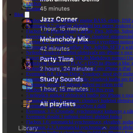
Flacbox
Evertag
Blog
Flacbox 7.6: Nový zvukový engine BASS, efekty, DSP a 
Evermusic 8.7: skutečné přehrávání bez mezer, zvukové ef
Flacbox 7.4: Přepracovaný CarPlay, Plex, Jellyfin, Sub
Evervideo 1.7: nové Plex, Jellyfin, cloudové streamování
Evertag 4.2: nová cloudová připojení a vysvětlení nastav
Evermusic 8.6: nový CarPlay, Plex, Jellyfin, SFTP a wid
Nejlepší cloudové hudební přehrávače pro iPhone v roc
Export příspěvků blogu z Wix do Markdown pomocí O
Přehrávejte bezztrátové FLAC a DSD na iPhone a Mac 
Nejlepší cloudový hudební přehrávač pro iPhone a iPad
Evermusic 6.8: Aliyun Drive, Synology, nové styly rozhr
Evermusic Pro na Setapp Mobile: cloudová hudba pro i
Evermusic dosáhl 11 milionů stažení po celém světě
Flacbox dosáhl 1 milionu stažení: Hi-Res zvuk
5 nejlepších aplikací přehrávačů hudby pro iPhone v roc
Propagační video Evermusic: cloudový hudební přehráv
Evermusic 3.6: CarPlay, VoiceOver a další
Evermusic 3.1: Crossfade, synchronizace knihovny a zál
Evermusic dosáhl 3 milionů stažení: přehled funkcí
Flacbox 1.6: automatická synchronizace, ekvalizér, po
Evermusic 2.3: Automatická synchronizace, pozice přehr
Streamujte hudbu z cloudového úložiště na iPhone s Eve