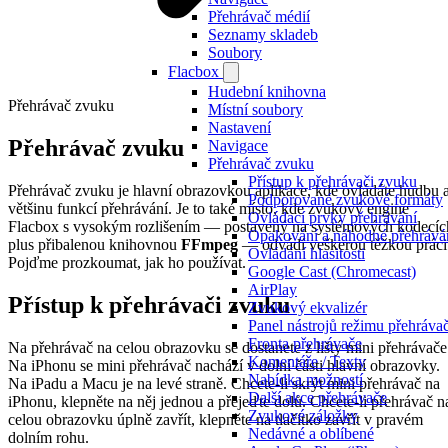
Přehrávač médií
Seznamy skladeb
Soubory
Flacbox
Hudební knihovna
Přehrávač zvuku
Místní soubory
Nastavení
Přehrávač zvuku
Navigace
Přehrávač zvuku
Přístup k přehrávači zvuku
Přehrávač zvuku je hlavní obrazovkou aplikace, kde ovládáte hudbu 
Podporované zvukové formáty
většinu funkcí přehrávání. Je to také místo, kde zvukový engine
Ovládací prvky přehrávání
Flacbox s vysokým rozlišením — postavený na systémových kodecíc
Opakování a náhodné přehrává
plus přibalenou knihovnou
FFmpeg
— odvádí veškerou těžkou práci
Ovládání hlasitosti
Pojďme prozkoumat, jak ho používat.
Google Cast (Chromecast)
AirPlay
Přístup k přehrávači zvuku
Zvukový ekvalizér
Panel nástrojů režimu přehráva
Fronta přehrávače
Na přehrávač na celou obrazovku se dostanete z lišty mini přehrávače
Komentáře / Texty
Na iPhonu se mini přehrávač nachází v dolní části hlavní obrazovky.
Nabídka možností
Na iPadu a Macu je na levé straně. Chcete-li skrýt mini přehrávač na
Další akce přehrávače
iPhonu, klepněte na něj jednou a přejeďte dolů. Chcete-li přehrávač n
Zvukové záložky
celou obrazovku úplně zavřít, klepněte na tlačítko zavřít v pravém
Nedávné a oblíbené
dolním rohu.