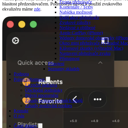
Fronta přehrávače
hlasitost předzesilovačem. Podrobnější návod k použití zvukového
Komentáře / Texty
ekvalizéru máme
zde
.
Nabídka možností
Další akce přehrávače
Zvukové záložky
Nedávné a oblíbené
Apple CarPlay (iPhone)
Widgety domovské obrazovky (iPhone
Okno mini přehrávače (výhradně Mac
Klávesové zkratky (výhradně Mac)
Nastavení přehrávače zvuku
Přístupnost
Připojení
Seznamy skladeb
Podpora
Právní informace
Licenční smlouva
Obchodní podmínky
Právní upozornění
Zásady ochrany osobních údajů
Zásady používání cookies
Kontakt
O nás
Časté dotazy