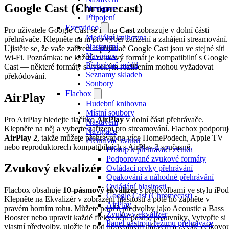
Google Cast (Chromecast)
Navigace
Připojení
Evervideo
Pro uživatele Google Cast se ikona
Cast
zobrazuje v dolní části
Mediální knihovna
přehrávače. Klepněte na ni pro výběr zařízení a zahájení streamování.
Nastavení
Ujistěte se, že vaše zařízení a přijímač Google Cast jsou ve stejné síti
Navigace
Wi-Fi. Poznámka: ne každý zvukový formát je kompatibilní s Google
Přehrávač médií
Cast — některé formáty s vysokým rozlišením mohou vyžadovat
Seznamy skladeb
překódování.
Soubory
Flacbox
AirPlay
Hudební knihovna
Místní soubory
Pro AirPlay hledejte tlačítko
AirPlay
v dolní části přehrávače.
Nastavení
Klepněte na něj a vyberte zařízení pro streamování. Flacbox podporuj
Navigace
AirPlay 2
, takže můžete přehrávat na více HomePodech, Apple TV
Přehrávač zvuku
nebo reproduktorech kompatibilních s AirPlay 2 současně.
Přístup k přehrávači zvuku
Podporované zvukové formáty
Zvukový ekvalizér
Ovládací prvky přehrávání
Opakování a náhodné přehrávání
Ovládání hlasitosti
Flacbox obsahuje
10-pásmový ekvalizér
s předvolbami ve stylu iPod
Google Cast (Chromecast)
Klepněte na Ekvalizér v zobrazení hlasitosti a poté ho zapněte v
AirPlay
pravém horním rohu. Můžete použít předvolby jako Acoustic a Bass
Zvukový ekvalizér
Booster nebo upravit každé frekvenční pásmo posuvníky. Vytvořte si
Panel nástrojů režimu přehrávače
vlastní předvolby, uložte je pod libovolným názvem a zvyšte celkovo