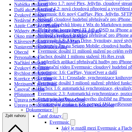
Evervideo 1.7: nové Plex, Jellyfin, cloudové strea
Nabídka možností
Evertag 4.2: nová cloudová připojení a vysvětlení 
Další akce přehrávače
Evermusic 8.6: nový CarPlay, Plex, Jellyfin, SFTP
Zvukové záložky
Nejlepší cloudové hudební přehrávače pro iPhone
Nedávné a oblíbené
Export příspěvků blogu z Wix do Markdown pom
Apple CarPlay (iPhone)
Přehrávejte bezztrátové FLAC a DSD na iPhone 
Widgety domovské obrazovky (iPhone a iPad)
Nejlepší cloudový hudební přehrávač pro iPhone a
Okno mini přehrávače (výhradně Mac)
Evermusic 6.8: Aliyun Drive, Synology, nové styl
Klávesové zkratky (výhradně Mac)
Evermusic Pro na Setapp Mobile: cloudová hudba
Nastavení přehrávače zvuku
Evermusic dosáhl 11 milionů stažení po celém svě
Obecné
Flacbox dosáhl 1 milionu stažení: Hi-Res zvuk
Personalizace
5 nejlepších aplikací přehrávačů hudby pro iPhone
Načítání souborů
Propagační video Evermusic: cloudový hudební p
Zvukový ekvalizér
Evermusic 3.6: CarPlay, VoiceOver a další
Rychlost přehrávání
Evermusic 3.1: Crossfade, synchronizace knihovny
Korekce výšky tónu
Evermusic dosáhl 3 milionů stažení: přehled funkc
Mezipaměť přehrávání
Flacbox 1.6: automatická synchronizace, ekvaliz
Časovač spánku
Evermusic 2.3: Automatická synchronizace, pozice
Přístupnost
Streamujte hudbu z cloudového úložiště na iPhone
Úprava posuvníků pomocí VoiceOver
Streamování zvuku v iOS pomocí AVAssetResour
Úprava pozice skladby v seznamu pomocí VoiceOver
Dokumentace
Zpět nahoru
Časté dotazy
Evermusic
Jaký je rozdíl mezi Evermusic a Flac