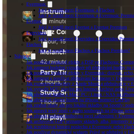
Evermusic
Jaký je rozdíl mezi Evermusic a Flacbox
Jaký je rozdíl mezi Evermusic a Evermusic Premi
Evertag
Jaký je rozdíl mezi Evertag a Evertag Premium
Evervideo
Jaký je rozdíl mezi Evervideo a Evervideo Premi
Flacbox
Jaký je rozdíl mezi Flacbox a Flacbox Premium?
Návody
Jak používat zvukové efekty a DSP ve Flacboxu: Compress
Jak zapnout hudební vizualizér při přehrávání hudby na
Jak používat zvukové efekty v Evermusic: dozvuk, echo, z
Jak zapnout a používat přehrávání bez mezer v Evermusi
Jak exportovat playlisty z Apple Music a přehrávat je v
Jak vytvořit M3U playlist pro Internet Archive nebo Liv
Jak přehrávat hudbu z Mac / PC / Linux / NAS na iPh
Jak přehrávat vlastní hudbu na iPhonu pomocí CarPlay
Jak změnit obaly alb pro lokální skladby na Spotify: pod
Jak upravit texty písní v audio souborech na iPhone n
Jak přenést hudební knihovnu mezi zařízeními v Evermu
Jak archivovat (ZIP) seznamy skladeb, alba, interprety a 
Jak scrobblovat historii poslechu z Evermusic nebo Flac
Jak používat dynamické widgety Právě se přehrává v E