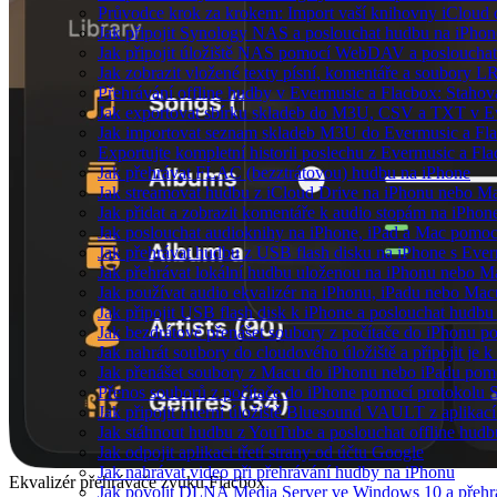
Průvodce krok za krokem: Import vaší knihovny iCloud
Jak připojit Synology NAS a poslouchat hudbu na iPho
Jak připojit úložiště NAS pomocí WebDAV a posloucha
Jak zobrazit vložené texty písní, komentáře a soubory
Přehrávání offline hudby v Evermusic a Flacbox: Stahov
Jak exportovat sbírku skladeb do M3U, CSV a TXT v E
Jak importovat seznam skladeb M3U do Evermusic a Fl
Exportujte kompletní historii poslechu z Evermusic a Fl
Jak přehrávat FLAC (bezztrátovou) hudbu na iPhone
Jak streamovat hudbu z iCloud Drive na iPhonu nebo M
Jak přidat a zobrazit komentáře k audio stopám na iPho
Jak poslouchat audioknihy na iPhone, iPad a Mac pomo
Jak přehrávat hudbu z USB flash disku na iPhone s Eve
Jak přehrávat lokální hudbu uloženou na iPhonu nebo M
Jak používat audio ekvalizér na iPhonu, iPadu nebo Mac
Jak připojit USB flash disk k iPhone a poslouchat hudb
Jak bezdrátově přenášet soubory z počítače do iPhonu 
Jak nahrát soubory do cloudového úložiště a připojit je
Jak přenášet soubory z Macu do iPhonu nebo iPadu pom
Přenos souborů z počítače do iPhone pomocí protokolu
Jak připojit interní úložiště Bluesound VAULT z aplikac
Jak stáhnout hudbu z YouTube a poslouchat offline hudb
Jak odpojit aplikaci třetí strany od účtu Google
Jak nahrávat video při přehrávání hudby na iPhonu
Ekvalizér přehrávače zvuku Flacbox
Jak povolit DLNA Media Server ve Windows 10 a přehr