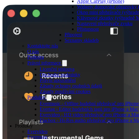
Apple CarPlay (iPhone)
Widgety domovské obrazovky (
Okno mini přehrávače (výhrad
Klávesové zkratky (výhradně 
Nastavení přehrávače zvuku
Přístupnost
Připojení
Seznamy skladeb
Kontaktujte nás
O nás
Podpora
Právní informace
Licenční smlouva
Obchodní podmínky
Právní upozornění
Zásady ochrany osobních údajů
Zásady používání cookies
Produkty
Evermusic - Offline hudební přehrávač pro iPhon
Evertag - Editor hudebních tagů pro iPhone a Mac
Evervideo - HD video přehrávač pro iPhone a Ma
Flacbox - Hi-Res audio přehrávač pro iPhone a M
Produkty
Evervideo
Evermusic