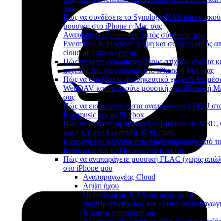
σας
Πώς να συνδέσετε το Synology NAS και να ακού
μουσική στο iPhone ή Mac σας
Αναπαραγωγή μουσικής εκτός σύνδεσης στο
Evermusic & Flacbox: Λήψη και συγχρονισμός απ
cloud σε τοπικά αρχεία
Πώς να δείτε ενσωματωμένους στίχους, σχόλια κ
αρχεία LRC για μουσική στο iPhone ή Mac σας
Πώς να συνδέσετε αποθηκευτικό χώρο NAS μέ
WebDAV και να ακούτε μουσική στο iPhone ή M
σας
Πώς να εισαγάγετε λίστα αναπαραγωγής M3U στ
Evermusic και το Flacbox
Πώς να εξάγετε τη συλλογή κομματιών σε M3U
και TXT στο Evermusic & Flacbox
Εξαγωγή του πλήρους ιστορικού ακρόασης από τ
Evermusic και το Flacbox στο Last.fm
Πώς να αναπαράγετε μουσική FLAC (χωρίς απώλ
στο iPhone μου
Αναπαραγωγέας Cloud
Λήψη ήχου
Πρόσβαση σε NAS και υπολογιστή
Διαχείριση αρχείων και λίστες αναπαραγωγ
Έξυπνος συγχρονισμός