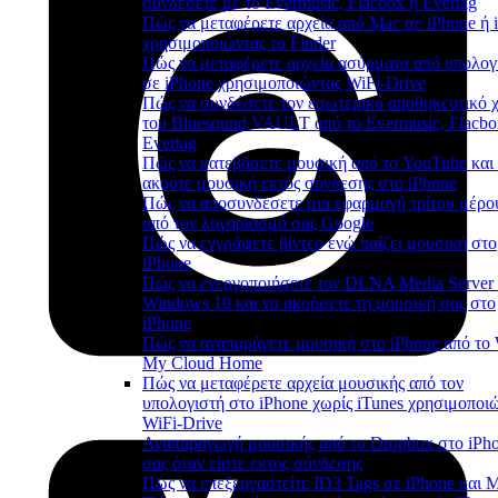
συνδέσετε με το Evermusic, Flacbox ή Evertag
Πώς να μεταφέρετε αρχεία από Mac σε iPhone ή 
χρησιμοποιώντας το Finder
Πώς να μεταφέρετε αρχεία ασύρματα από υπολογ
σε iPhone χρησιμοποιώντας WiFi-Drive
Πώς να συνδέσετε τον εσωτερικό αποθηκευτικό 
του Bluesound VAULT από το Evermusic, Flacbo
Evertag
Πώς να κατεβάσετε μουσική από το YouTube και
ακούτε μουσική εκτός σύνδεσης στο iPhone
Πώς να αποσυνδέσετε μια εφαρμογή τρίτου μέρο
από τον λογαριασμό σας Google
Πώς να εγγράψετε βίντεο ενώ παίζει μουσική στο
iPhone
Πώς να ενεργοποιήσετε τον DLNA Media Server
Windows 10 και να ακούσετε τη μουσική σας στο
iPhone
Πώς να αναπαράγετε μουσική στο iPhone από τ
My Cloud Home
Πώς να μεταφέρετε αρχεία μουσικής από τον
υπολογιστή στο iPhone χωρίς iTunes χρησιμοποι
WiFi-Drive
Αναπαραγωγή μουσικής από το Dropbox στο iPh
σας όταν είστε εκτός σύνδεσης
Πώς να επεξεργαστείτε ID3 Tags σε iPhone και 