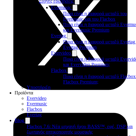
Συχνές ερωτήσεις
Evermusic
Ποια είναι η διαφορά μεταξύ του
Evermusic και του Flacbox
Ποια είναι η διαφορά μεταξύ Evermu
και Evermusic Premium
Evertag
Ποια είναι η διαφορά μεταξύ Evertag
Evertag Premium
Evervideo
Ποια είναι η διαφορά μεταξύ Evervid
και Evervideo Premium;
Flacbox
Ποια είναι η διαφορά μεταξύ Flacbox
Flacbox Premium;
Υποστήριξη
Προϊόντα
Evervideo
Evermusic
Flacbox
Evertag
Blog
Flacbox 7.6: Νέα μηχανή ήχου BASS™, εφέ, DSP και
ζωντανός οπτικοποιητής μουσικής