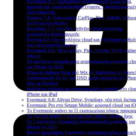
Evermusic 8.7: Πραγματική αναπαραγωγή χωρίς κενά,
ηχητικά εφέ, κανονικοποίηση έντασης, επανασχεδιασμέ
ισοσταθμιστής
Flacbox 7.4: Ανανεωμένο CarPlay, Plex, Jellyfin, Subson
SFTP για ήχο Hi-Res
Evervideo 1.7: νέα Plex, Jellyfin, cloud streaming,
χειρονομίες αναπαραγωγής
Evertag 4.2: νέες συνδέσεις cloud και επεξήγηση ρυθμ
του επεξεργαστή ετικετών
Evermusic 8.6: Νέο CarPlay, Plex, Jellyfin, SFTP, widge
στίχων
Τα καλύτερα προγράμματα αναπαραγωγής μουσικής clo
για iPhone το 2026
Εξαγωγή άρθρων blog από Wix σε Markdown με Open
Αναπαραγωγή FLAC και DSD χωρίς απώλειες σε iPhon
Mac με Flacbox
Καλύτερο πρόγραμμα αναπαραγωγής μουσικής στο clou
iPhone και iPad
Evermusic 6.8: Aliyun Drive, Synology, νέα στυλ διεπα
Evermusic Pro στο Setapp Mobile: μουσική cloud για i
Το Evermusic φτάνει τα 11 εκατομμύρια λήψεις παγκοσ
Το Flacbox φτάνει 1 εκατομμύριο λήψεις: Hi-Res ήχος
Οι 5 καλύτερες εφαρμογές αναπαραγωγής μουσικής για
iPhone το 2025
Βίντεο προώθησης Evermusic: αναπαραγωγέας μουσική