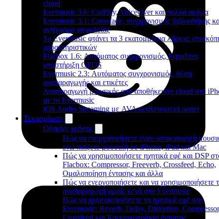
cloud
Evermusic 3.6: CarPlay, VoiceOver και πολλά ακόμα
Evermusic 3.1: Crossfade, συγχρονισμός βιβλιοθήκης κα
αντίγραφο ασφαλείας
Το Evermusic φτάνει τα 3 εκατομμύρια λήψεις: επισκό
χαρακτηριστικών
Flacbox 1.6: Αυτόματος συγχρονισμός, Equalizer,
υποστήριξη OPUS
Evermusic 2.3: Αυτόματος συγχρονισμός, θέση
αναπαραγωγής και ετικέτες
Αναπαραγωγή μουσικής από αποθήκευση cloud στο iPh
με το Evermusic
iOS Audio Streaming με AVAssetResourceLoader
Τεκμηρίωση
Οδηγίες χρήσης
Πώς να ενεργοποιήσετε έναν οπτικοποιητή μουσι
ενώ παίζετε μουσική σε iPhone, iPad και Mac
Πώς να χρησιμοποιήσετε ηχητικά εφέ και DSP στ
Flacbox: Compressor, Freeverb, Crossfeed, Echo,
Ομαλοποίηση έντασης και άλλα
Πώς να ενεργοποιήσετε και να χρησιμοποιήσετε 
αναπαραγωγή χωρίς κενά στο Evermusic
Πώς να χρησιμοποιήσετε τα ηχητικά εφέ στο
Evermusic: Reverb, Delay, Distortion, Compressor
Crossfeed και Κανονικοποίηση έντασης