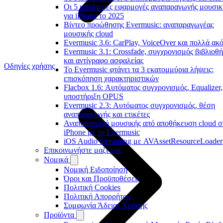
Οι 5 καλύτερες εφαρμογές αναπαραγωγής μουσικ
για iPhone το 2025
Βίντεο προώθησης Evermusic: αναπαραγωγέας
μουσικής cloud
Evermusic 3.6: CarPlay, VoiceOver και πολλά ακ
Evermusic 3.1: Crossfade, συγχρονισμός βιβλιοθ
και αντίγραφο ασφαλείας
Οδηγίες χρήσης
Το Evermusic φτάνει τα 3 εκατομμύρια λήψεις:
επισκόπηση χαρακτηριστικών
Flacbox 1.6: Αυτόματος συγχρονισμός, Equalizer,
υποστήριξη OPUS
Evermusic 2.3: Αυτόματος συγχρονισμός, θέση
αναπαραγωγής και ετικέτες
Αναπαραγωγή μουσικής από αποθήκευση cloud σ
iPhone με το Evermusic
iOS Audio Streaming με AVAssetResourceLoader
Επικοινωνήστε μαζί μας
Νομικά
Νομική Ειδοποίηση
Όροι και Προϋποθέσεις
Πολιτική Cookies
Πολιτική Απορρήτου
Συμφωνία Άδειας Χρήσης
Προϊόντα