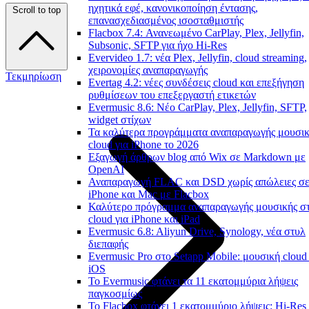
ηχητικά εφέ, κανονικοποίηση έντασης,
Scroll to top
επανασχεδιασμένος ισοσταθμιστής
Flacbox 7.4: Ανανεωμένο CarPlay, Plex, Jellyfin,
Subsonic, SFTP για ήχο Hi-Res
Evervideo 1.7: νέα Plex, Jellyfin, cloud streaming,
χειρονομίες αναπαραγωγής
Τεκμηρίωση
Evertag 4.2: νέες συνδέσεις cloud και επεξήγηση
ρυθμίσεων του επεξεργαστή ετικετών
Evermusic 8.6: Νέο CarPlay, Plex, Jellyfin, SFTP,
widget στίχων
Τα καλύτερα προγράμματα αναπαραγωγής μουσι
cloud για iPhone το 2026
Εξαγωγή άρθρων blog από Wix σε Markdown με
OpenAI
Αναπαραγωγή FLAC και DSD χωρίς απώλειες σ
iPhone και Mac με Flacbox
Καλύτερο πρόγραμμα αναπαραγωγής μουσικής σ
cloud για iPhone και iPad
Evermusic 6.8: Aliyun Drive, Synology, νέα στυλ
διεπαφής
Evermusic Pro στο Setapp Mobile: μουσική cloud 
iOS
Το Evermusic φτάνει τα 11 εκατομμύρια λήψεις
παγκοσμίως
Το Flacbox φτάνει 1 εκατομμύριο λήψεις: Hi-Res