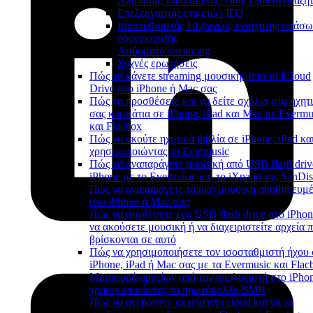
Άλμπουμ, καλλιτέχνες, είδη, έξυπνη αναζή
Επεξεργαστής ετικετών ID3
Ισοσταθμιστής 10 ζωνών, ενισχυτής μπάσω
προενισχυτής
Ασύρματο streaming
Συχνές ερωτήσεις
Πώς να κάνετε streaming μουσικής από το iCloud
Drive στο iPhone ή Mac σας
Πώς να προσθέσετε και να δείτε σχόλια στα ηχητ
σας κομμάτια σε iPhone, iPad και Mac με Evermu
και Flacbox
Πώς να ακούτε ηχητικά βιβλία σε iPhone, iPad κα
χρησιμοποιώντας το Evermusic
Πώς να αναπαράγετε μουσική από USB flash driv
iPhone με το Evermusic και το iXpand της SanDi
Πώς να αναπαράγετε τοπική μουσική αποθηκευμ
στο iPhone ή Mac σας
Πώς να συνδέσετε ένα USB flash drive στο iPhon
να ακούσετε μουσική ή να διαχειριστείτε αρχεία 
βρίσκονται σε αυτό
Πώς να χρησιμοποιήσετε τον ισοσταθμιστή ήχου 
iPhone, iPad ή Mac σας με τα Evermusic και Flac
Μεταφορά αρχείων από τον υπολογιστή στο iPho
χρησιμοποιώντας το πρωτόκολλο SMB
Πώς να ανεβάσετε αρχεία στο cloud και να τα