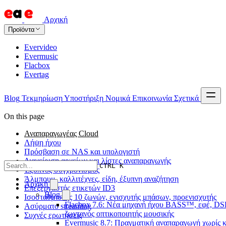
Αρχική
Προϊόντα
Evervideo
Evermusic
Flacbox
Evertag
Blog
Τεκμηρίωση
Υποστήριξη
Νομικά
Επικοινωνία
Σχετικά
On this page
Αναπαραγωγέας Cloud
Λήψη ήχου
Πρόσβαση σε NAS και υπολογιστή
Διαχείριση αρχείων και λίστες αναπαραγωγής
CTRL K
Έξυπνος συγχρονισμός
Άλμπουμ, καλλιτέχνες, είδη, έξυπνη αναζήτηση
Αρχική
Επεξεργαστής ετικετών ID3
Blog
Ισοσταθμιστής 10 ζωνών, ενισχυτής μπάσων, προενισχυτής
Flacbox 7.6: Νέα μηχανή ήχου BASS™, εφέ, DSP
Ασύρματο streaming
ζωντανός οπτικοποιητής μουσικής
Συχνές ερωτήσεις
Evermusic 8.7: Πραγματική αναπαραγωγή χωρίς κ