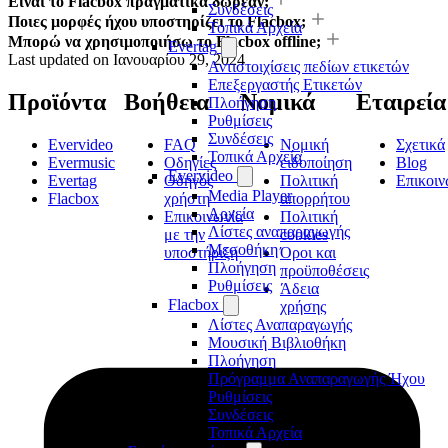
Είναι το Flacbox πραγματικά δωρεάν;
Συνδέσεις
Ποιες μορφές ήχου υποστηρίζει το Flacbox;
Τοπικά Αρχεία
Μπορώ να χρησιμοποιήσω το Flacbox offline;
Evertag
Last updated on
Ιανουαρίου 29, 2024
Αντιστοιχίσεις πεδίων ετικετών
Επεξεργαστής Ετικετών
Προϊόντα
Βοήθεια
Νομικά
Εταιρεία
Πλοήγηση
Ρυθμίσεις
Συνδέσεις
Evervideo
FAQ
Νομική
Σχετικά
Τοπικά Αρχεία
Evermusic
Οδηγίες
ειδοποίηση
Blog
Evervideo
Evertag
Οδηγός
Πολιτική
Επικοιν
Media Player
Flacbox
χρήστη
απορρήτου
Αρχεία
Επικοινωνία
Πολιτική
Λίστες αναπαραγωγής
με την
cookies
Μεσοθήκη
υποστήριξη
Όροι και
Πλοήγηση
προϋποθέσεις
Ρυθμίσεις
Άδεια
Flacbox
χρήσης
Λίστες Αναπαραγωγής
Μουσική Βιβλιοθήκη
Πλοήγηση
Πρόγραμμα Αναπαραγωγής Ήχου
Ρυθμίσεις
Συνδέσεις
Τοπικά Αρχεία