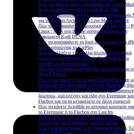
Πώς να εξάγετε λίστες αναπαραγωγής Apple Musi
να τις αναπαράγετε στο Evermusic σε Mac
Πώς να δημιουργήσετε μια λίστα αναπαραγωγής
για το Internet Archive ή το Live Music Archive
Πώς να αναπαράγετε τη μουσική σας από Mac / P
Linux / NAS στο iPhone χρησιμοποιώντας τον
διακομιστή Kodi DLNA
Πώς να αναπαράγετε τη δική σας μουσική στο iP
χρησιμοποιώντας το CarPlay
Πώς να αλλάξετε εξώφυλλα άλμπουμ για τοπικά
κομμάτια στο Spotify: Οδηγός βήμα προς βήμα
(Κινητό και Υπολογιστής)
Πώς να επεξεργαστείτε στίχους για αρχεία ήχου σ
iPhone ή MAC
Πώς να μεταφέρετε τη μουσική βιβλιοθήκη σας μ
συσκευών στο Evermusic: Οδηγός βήμα προς βή
Πώς να αρχειοθετήσετε (ZIP) λίστες αναπαραγωγ
άλμπουμ, καλλιτέχνες και είδη στο Evermusic και
Flacbox και να τα μεταφέρετε σε άλλη συσκευή
Πώς να κάνετε Scrobble το ιστορικό μουσικής σα
το Evermusic ή το Flacbox στο Last.fm
Οδηγός βήμα προς βήμα: Εισαγωγή της βιβλιοθή
iCloud σας στο Evermusic και το Flacbox
Πώς να χρησιμοποιήσετε τα δυναμικά widgets Τ
παίζει στο Evermusic και Flacbox στο iPhone και