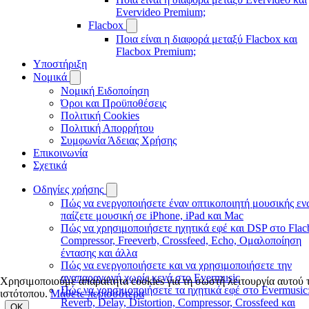
Evervideo Premium;
Flacbox
Ποια είναι η διαφορά μεταξύ Flacbox και
Flacbox Premium;
Υποστήριξη
Νομικά
Νομική Ειδοποίηση
Όροι και Προϋποθέσεις
Πολιτική Cookies
Πολιτική Απορρήτου
Συμφωνία Άδειας Χρήσης
Επικοινωνία
Σχετικά
Οδηγίες χρήσης
Πώς να ενεργοποιήσετε έναν οπτικοποιητή μουσικής εν
παίζετε μουσική σε iPhone, iPad και Mac
Πώς να χρησιμοποιήσετε ηχητικά εφέ και DSP στο Flac
Compressor, Freeverb, Crossfeed, Echo, Ομαλοποίηση
έντασης και άλλα
Πώς να ενεργοποιήσετε και να χρησιμοποιήσετε την
αναπαραγωγή χωρίς κενά στο Evermusic
Χρησιμοποιούμε απαραίτητα cookies για τη σωστή λειτουργία αυτού 
Πώς να χρησιμοποιήσετε τα ηχητικά εφέ στο Evermusic
ιστότοπου.
Μάθετε περισσότερα
Reverb, Delay, Distortion, Compressor, Crossfeed και
OK