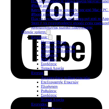
Πώς να αναπαράγετε τοπικά αρχεία (αρχεία iTune
iPhone μου
Κάντε streaming της μουσικής σας από Mac ή PC
iPhone χρησιμοποιώντας SMB
Πώς να εγκαταστήσετε την εφαρμογή από το App
Store ή να ενεργοποιήσετε αγορές εντός εφαρμογ
χρησιμοποιώντας κωδικό εξαργύρωσης
Οδηγός χρήστη
Evermusic
Ηχητικός Player
Λίστες αναπαραγωγής
Μουσική Βιβλιοθήκη
Πλοήγηση
Ρυθμίσεις
Συνδέσεις
Τοπικά Αρχεία
Evertag
Αντιστοιχίσεις πεδίων ετικετών
Επεξεργαστής Ετικετών
Πλοήγηση
Ρυθμίσεις
Συνδέσεις
Τοπικά Αρχεία
Evervideo