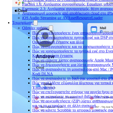
Flacbox 1.6: Αυτόματος συγχρονισμός, Equalizer, υπο
Evermusic 2.3: Αυτόματος συγχρονισμός, θέση αναπαρα
Αναπαραγωγή μουσικής από αποθήκευση cloud στο iPh
iOS Audio Streaming με AVAssetResourceLoader
Τεκμηρίωση
Οδηγίες χρήσης
Πώς να ενεργοποιήσετε έναν οπτικοποιητή μουσικ
Πώς να χρησιμοποιήσετε ηχητικά εφέ και DSP στο
Ομαλοποίηση έντασης και άλλα
Πώς να ενεργοποιήσετε και να χρησιμοποιήσετε 
Πώς να χρησιμοποιήσετε τα ηχητικά εφέ στο Everm
Κανονικοποίηση έντασης
Πώς να εξάγετε λίστες αναπαραγωγής Apple Musi
Πώς να δημιουργήσετε μια λίστα αναπαραγωγής M3
Πώς να αναπαράγετε τη μουσική σας από Mac / P
Kodi DLNA
Πώς να αναπαράγετε τη δική σας μουσική στο iP
Πώς να αλλάξετε εξώφυλλα άλμπουμ για τοπικά κ
Υπολογιστής)
Πώς να επεξεργαστείτε στίχους για αρχεία ήχου
Πώς να μεταφέρετε τη μουσική βιβλιοθήκη σας 
Πώς να αρχειοθετήσετε (ZIP) λίστες αναπαραγωγή
και να τα μεταφέρετε σε άλλη συσκευή
Πώς να κάνετε Scrobble το ιστορικό μουσικής σας