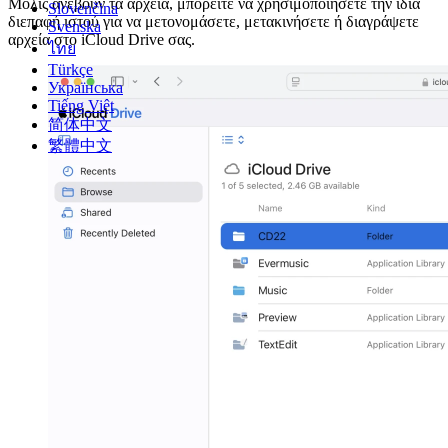
Μόλις ανεβούν τα αρχεία, μπορείτε να χρησιμοποιήσετε την ίδια
Slovenčina
διεπαφή ιστού για να μετονομάσετε, μετακινήσετε ή διαγράψετε
Svenska
αρχεία στο iCloud Drive σας.
ไทย
Türkçe
Українська
Tiếng Việt
简体中文
繁體中文