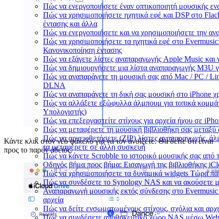
Πώς να ενεργοποιήσετε έναν οπτικοποιητή μουσικής ενώ
Πώς να χρησιμοποιήσετε ηχητικά εφέ και DSP στο Flac
έντασης και άλλα
Πώς να ενεργοποιήσετε και να χρησιμοποιήσετε την αν
Πώς να χρησιμοποιήσετε τα ηχητικά εφέ στο Evermusic: 
Κανονικοποίηση έντασης
Πώς να εξάγετε λίστες αναπαραγωγής Apple Music και 
Πώς να δημιουργήσετε μια λίστα αναπαραγωγής M3U για 
Πώς να αναπαράγετε τη μουσική σας από Mac / PC / Li
DLNA
Πώς να αναπαράγετε τη δική σας μουσική στο iPhone χ
Πώς να αλλάξετε εξώφυλλα άλμπουμ για τοπικά κομμάτι
Υπολογιστής)
Πώς να επεξεργαστείτε στίχους για αρχεία ήχου σε iP
Πώς να μεταφέρετε τη μουσική βιβλιοθήκη σας μεταξύ
Πώς να αρχειοθετήσετε (ZIP) λίστες αναπαραγωγής, άλμ
Κάντε κλικ στον νέο φάκελο για να τον ανοίξετε. Θα δείτε ότι είναι
τα μεταφέρετε σε άλλη συσκευή
προς το παρόν άδειος.
Πώς να κάνετε Scrobble το ιστορικό μουσικής σας από τ
Οδηγός βήμα προς βήμα: Εισαγωγή της βιβλιοθήκης iCl
Πώς να χρησιμοποιήσετε τα δυναμικά widgets Τώρα παί
Πώς να συνδέσετε το Synology NAS και να ακούσετε μ
Αναπαραγωγή μουσικής εκτός σύνδεσης στο Evermusic 
αρχεία
Πώς να δείτε ενσωματωμένους στίχους, σχόλια και αρχ
Πώς να συνδέσετε αποθηκευτικό χώρο NAS μέσω WebD