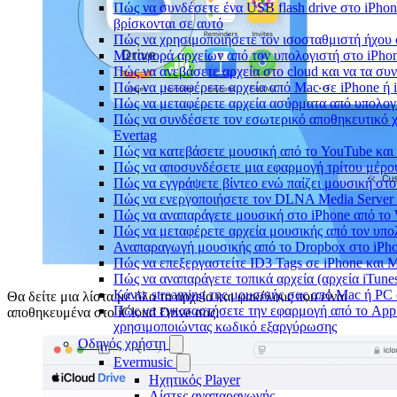
Πώς να συνδέσετε ένα USB flash drive στο iPhone
βρίσκονται σε αυτό
Πώς να χρησιμοποιήσετε τον ισοσταθμιστή ήχου σ
Μεταφορά αρχείων από τον υπολογιστή στο iPh
Πώς να ανεβάσετε αρχεία στο cloud και να τα συν
Πώς να μεταφέρετε αρχεία από Mac σε iPhone ή 
Πώς να μεταφέρετε αρχεία ασύρματα από υπολογ
Πώς να συνδέσετε τον εσωτερικό αποθηκευτικό 
Evertag
Πώς να κατεβάσετε μουσική από το YouTube και 
Πώς να αποσυνδέσετε μια εφαρμογή τρίτου μέρο
Πώς να εγγράψετε βίντεο ενώ παίζει μουσική στο
Πώς να ενεργοποιήσετε τον DLNA Media Server 
Πώς να αναπαράγετε μουσική στο iPhone από 
Πώς να μεταφέρετε αρχεία μουσικής από τον υπο
Αναπαραγωγή μουσικής από το Dropbox στο iPhon
Πώς να επεξεργαστείτε ID3 Tags σε iPhone και 
Πώς να αναπαράγετε τοπικά αρχεία (αρχεία iTune
Κάντε streaming της μουσικής σας από Mac ή P
Θα δείτε μια λίστα με όλα τα αρχεία και φακέλους που είναι
Πώς να εγκαταστήσετε την εφαρμογή από το App 
αποθηκευμένα στο iCloud Drive σας.
χρησιμοποιώντας κωδικό εξαργύρωσης
Οδηγός χρήστη
Evermusic
Ηχητικός Player
Λίστες αναπαραγωγής