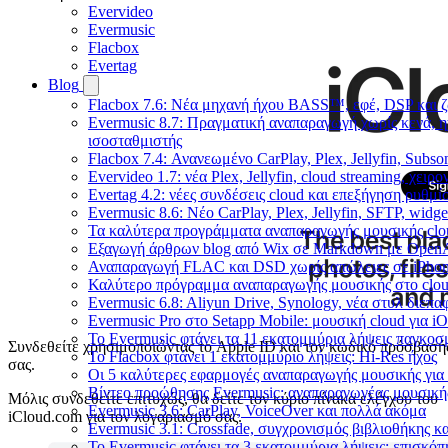
Evervideo
Evermusic
Flacbox
Evertag
Blog
Flacbox 7.6: Νέα μηχανή ήχου BASS™, εφέ, DSP και ζ
Evermusic 8.7: Πραγματική αναπαραγωγή χωρίς κενά, η
ισοσταθμιστής
Flacbox 7.4: Ανανεωμένο CarPlay, Plex, Jellyfin, Subso
Evervideo 1.7: νέα Plex, Jellyfin, cloud streaming, χει
Evertag 4.2: νέες συνδέσεις cloud και επεξήγηση ρυθμ
Evermusic 8.6: Νέο CarPlay, Plex, Jellyfin, SFTP, widge
Τα καλύτερα προγράμματα αναπαραγωγής μουσικής clou
Εξαγωγή άρθρων blog από Wix σε Markdown με Open
Αναπαραγωγή FLAC και DSD χωρίς απώλειες σε iPhon
Καλύτερο πρόγραμμα αναπαραγωγής μουσικής στο cloud
Evermusic 6.8: Aliyun Drive, Synology, νέα στυλ διεπα
Evermusic Pro στο Setapp Mobile: μουσική cloud για i
Το Evermusic φτάνει τα 11 εκατομμύρια λήψεις παγκοσ
Συνδεθείτε χρησιμοποιώντας το Apple ID και τον κωδικό πρόσβασή
Το Flacbox φτάνει 1 εκατομμύριο λήψεις: Hi-Res ήχος
σας.
Οι 5 καλύτερες εφαρμογές αναπαραγωγής μουσικής για 
Βίντεο προώθησης Evermusic: αναπαραγωγέας μουσική
Μόλις συνδεθείτε επιτυχώς, θα δείτε τον κύριο πίνακα ελέγχου του
Evermusic 3.6: CarPlay, VoiceOver και πολλά ακόμα
iCloud.com για τον λογαριασμό σας.
Evermusic 3.1: Crossfade, συγχρονισμός βιβλιοθήκης κ
Το Evermusic φτάνει τα 3 εκατομμύρια λήψεις: επισκό