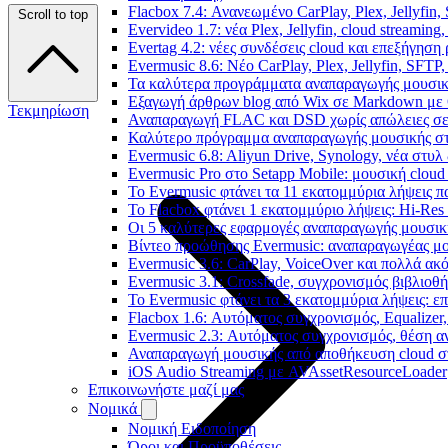
Flacbox 7.4: Ανανεωμένο CarPlay, Plex, Jellyfin,
Scroll to top
Evervideo 1.7: νέα Plex, Jellyfin, cloud streamin
Evertag 4.2: νέες συνδέσεις cloud και επεξήγησ
Evermusic 8.6: Νέο CarPlay, Plex, Jellyfin, SFTP
Τα καλύτερα προγράμματα αναπαραγωγής μουσική
Εξαγωγή άρθρων blog από Wix σε Markdown με
Τεκμηρίωση
Αναπαραγωγή FLAC και DSD χωρίς απώλειες σε 
Καλύτερο πρόγραμμα αναπαραγωγής μουσικής στο 
Evermusic 6.8: Aliyun Drive, Synology, νέα στυλ
Evermusic Pro στο Setapp Mobile: μουσική cloud
Το Evermusic φτάνει τα 11 εκατομμύρια λήψεις 
Το Flacbox φτάνει 1 εκατομμύριο λήψεις: Hi-Res
Οι 5 καλύτερες εφαρμογές αναπαραγωγής μουσική
Βίντεο προώθησης Evermusic: αναπαραγωγέας μο
Evermusic 3.6: CarPlay, VoiceOver και πολλά ακ
Evermusic 3.1: Crossfade, συγχρονισμός βιβλιοθ
Το Evermusic φτάνει τα 3 εκατομμύρια λήψεις: 
Flacbox 1.6: Αυτόματος συγχρονισμός, Equalize
Evermusic 2.3: Αυτόματος συγχρονισμός, θέση α
Αναπαραγωγή μουσικής από αποθήκευση cloud στ
iOS Audio Streaming με AVAssetResourceLoader
Επικοινωνήστε μαζί μας
Νομικά
Νομική Ειδοποίηση
Όροι και Προϋποθέσεις