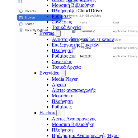
Μουσική Βιβλιοθήκη
Πλοήγηση
Ρυθμίσεις
Συνδέσεις
Τοπικά Αρχεία
Evertag
Αντιστοιχίσεις πεδίων ετικετών
Επεξεργαστής Ετικετών
Πλοήγηση
Ρυθμίσεις
Συνδέσεις
Τοπικά Αρχεία
Evervideo
Media Player
Αρχεία
Λίστες αναπαραγωγής
Μεσοθήκη
Πλοήγηση
Ρυθμίσεις
Flacbox
Λίστες Αναπαραγωγής
Μουσική Βιβλιοθήκη
Πλοήγηση
Πρόγραμμα Αναπαραγωγής Ήχου