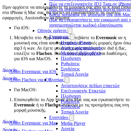
Πώς να επεξεργαστείτε ID3 Tags σε iPhon
Πριν αρχίσετε να απολαμβάνετε τη μουσική σας από το iCloud Driv
Πώς να αναπαράγετε τοπικά αρχεία (αρχεία
στο iPhone ή Mac σας, θα πρέπει να εγκαταστήσετε τις σωστές
Κάντε streaming της μουσικής σας από Ma
εφαρμογές. Ακολουθούν τα βήματα:
Πώς να εγκαταστήσετε την εφαρμογή από τ
χρησιμοποιώντας κωδικό εξαργύρωσης
Για iOS:
Οδηγός χρήστη
Evermusic
Μεταβείτε στο App Store και κατεβάστε το
Evermusic
αν η
Ηχητικός Player
μουσική σας είναι αποθηκευμένη σε τυπικές μορφές ήχου όπω
Λίστες αναπαραγωγής
mp3 ή wav. Αν έχετε μουσική χωρίς απώλειες σε dsd ή flac,
Μουσική Βιβλιοθήκη
επιλέξτε το
Flacbox
. Και οι δύο εφαρμογές είναι διαθέσιμες
Πλοήγηση
για iOS και MacOS.
Ρυθμίσεις
Συνδέσεις
Δωρεάν
Λήψη Evermusic για iOS
Τοπικά Αρχεία
Δωρεάν
Λήψη Flacbox για iOS
Evertag
Αντιστοιχίσεις πεδίων ετικετών
Για MacOS:
Επεξεργαστής Ετικετών
Πλοήγηση
Επισκεφθείτε το App Store στο Mac σας και εγκαταστήστε το
Ρυθμίσεις
Evermusic
ή το
Flacbox
ανάλογα με τις προτιμήσεις σας στη
Συνδέσεις
μορφή μουσικής.
Τοπικά Αρχεία
Evervideo
Δωρεάν
Λήψη Evermusic για Mac
Media Player
Αρχεία
Δωρεάν