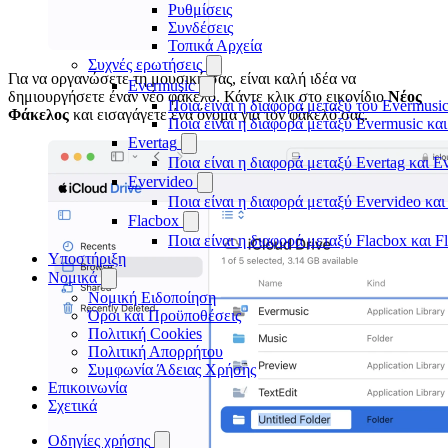
Ρυθμίσεις
Συνδέσεις
Τοπικά Αρχεία
Συχνές ερωτήσεις
Για να οργανώσετε τη μουσική σας, είναι καλή ιδέα να
Evermusic
δημιουργήσετε έναν νέο φάκελο. Κάντε κλικ στο εικονίδιο
Νέος
Ποια είναι η διαφορά μεταξύ του Evermusic
Φάκελος
και εισαγάγετε ένα όνομα για τον φάκελό σας.
Ποια είναι η διαφορά μεταξύ Evermusic κα
Evertag
Ποια είναι η διαφορά μεταξύ Evertag και E
Evervideo
Ποια είναι η διαφορά μεταξύ Evervideo κα
Flacbox
Ποια είναι η διαφορά μεταξύ Flacbox και 
Υποστήριξη
Νομικά
Νομική Ειδοποίηση
Όροι και Προϋποθέσεις
Πολιτική Cookies
Πολιτική Απορρήτου
Συμφωνία Άδειας Χρήσης
Επικοινωνία
Σχετικά
Οδηγίες χρήσης