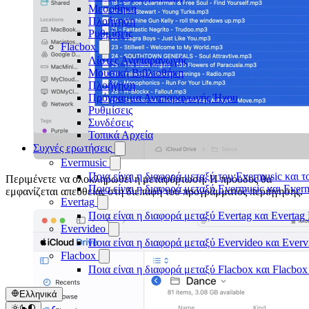
Μεσοθήκη
Πλοήγηση
Ρυθμίσεις
Flacbox
Λίστες Αναπαραγωγής
Μουσική Βιβλιοθήκη
Πλοήγηση
Πρόγραμμα Αναπαραγωγής Ήχου
Ρυθμίσεις
Συνδέσεις
Τοπικά Αρχεία
Συχνές ερωτήσεις
Evermusic
Ποια είναι η διαφορά μεταξύ του Evermusic και τ
Περιμένετε να ολοκληρωθεί η μεταφόρτωση. Η πρόοδος θα
Ποια είναι η διαφορά μεταξύ Evermusic και Eve
εμφανίζεται απευθείας στη διεπαφή του προγράμματος περιήγησης.
Evertag
Ποια είναι η διαφορά μεταξύ Evertag και Everta
Evervideo
Ποια είναι η διαφορά μεταξύ Evervideo και Ever
Flacbox
Ποια είναι η διαφορά μεταξύ Flacbox και Flacbo
Ελληνικά
عربي