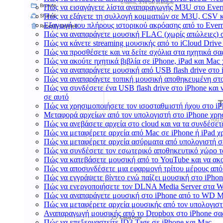
Πώς να εισαγάγετε λίστα αναπαραγωγής M3U στο Everm
Πώς να εξάγετε τη συλλογή κομματιών σε M3U, CSV κ
Εξαγωγή του πλήρους ιστορικού ακρόασης από το Everm
Πώς να αναπαράγετε μουσική FLAC (χωρίς απώλειες) 
Πώς να κάνετε streaming μουσικής από το iCloud Drive
Πώς να προσθέσετε και να δείτε σχόλια στα ηχητικά σα
Πώς να ακούτε ηχητικά βιβλία σε iPhone, iPad και Mac
Πώς να αναπαράγετε μουσική από USB flash drive στο i
Πώς να αναπαράγετε τοπική μουσική αποθηκευμένη στο
Πώς να συνδέσετε ένα USB flash drive στο iPhone και ν
σε αυτό
Πώς να χρησιμοποιήσετε τον ισοσταθμιστή ήχου στο iPh
Μεταφορά αρχείων από τον υπολογιστή στο iPhone χρ
Πώς να ανεβάσετε αρχεία στο cloud και να τα συνδέσετε
Πώς να μεταφέρετε αρχεία από Mac σε iPhone ή iPad χ
Πώς να μεταφέρετε αρχεία ασύρματα από υπολογιστή σ
Πώς να συνδέσετε τον εσωτερικό αποθηκευτικό χώρο τ
Πώς να κατεβάσετε μουσική από το YouTube και να ακ
Πώς να αποσυνδέσετε μια εφαρμογή τρίτου μέρους από
Πώς να εγγράψετε βίντεο ενώ παίζει μουσική στο iPho
Πώς να ενεργοποιήσετε τον DLNA Media Server στα Wi
Πώς να αναπαράγετε μουσική στο iPhone από το WD 
Πώς να μεταφέρετε αρχεία μουσικής από τον υπολογιστ
Αναπαραγωγή μουσικής από το Dropbox στο iPhone σας
Πώς να επεξεργαστείτε ID3 Tags σε iPhone και Mac