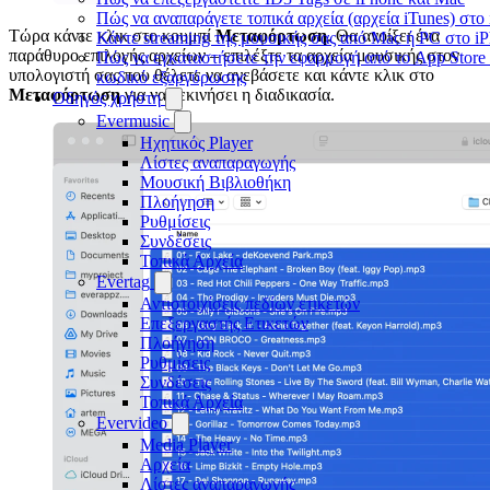
Πώς να αναπαράγετε τοπικά αρχεία (αρχεία iTunes) στο
Τώρα κάντε κλικ στο κουμπί
Μεταφόρτωση
. Θα ανοίξει ένα
Κάντε streaming της μουσικής σας από Mac ή PC στο 
παράθυρο επιλογής αρχείων – επιλέξτε τα αρχεία μουσικής στον
Πώς να εγκαταστήσετε την εφαρμογή από το App Store 
υπολογιστή σας που θέλετε να ανεβάσετε και κάντε κλικ στο
κωδικό εξαργύρωσης
Μεταφόρτωση
για να ξεκινήσει η διαδικασία.
Οδηγός χρήστη
Evermusic
Ηχητικός Player
Λίστες αναπαραγωγής
Μουσική Βιβλιοθήκη
Πλοήγηση
Ρυθμίσεις
Συνδέσεις
Τοπικά Αρχεία
Evertag
Αντιστοιχίσεις πεδίων ετικετών
Επεξεργαστής Ετικετών
Πλοήγηση
Ρυθμίσεις
Συνδέσεις
Τοπικά Αρχεία
Evervideo
Media Player
Αρχεία
Λίστες αναπαραγωγής