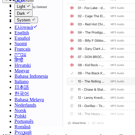
Català
Light
Čeština
Dark
Dansk
System
Deutsch
Ελληνικά
English
Español
Suomi
Français
עברית
हिन्दी
Hrvatski
Magyar
Bahasa Indonesia
Italiano
日本語
한국어
Bahasa Melayu
Nederlands
Norsk
Polski
Português
Română
Русский