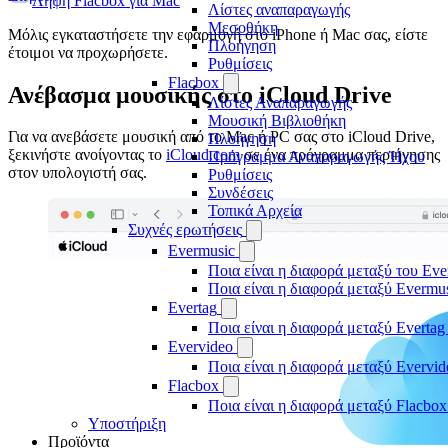
Λήψη Flacbox για Mac
Λίστες αναπαραγωγής
Μεσοθήκη
Μόλις εγκαταστήσετε την εφαρμογή στο iPhone ή Mac σας, είστε
Πλοήγηση
έτοιμοι να προχωρήσετε.
Ρυθμίσεις
Flacbox
Ανέβασμα μουσικής στο iCloud Drive
Λίστες Αναπαραγωγής
Μουσική Βιβλιοθήκη
Για να ανεβάσετε μουσική από το Mac ή PC σας στο iCloud Drive,
Πλοήγηση
ξεκινήστε ανοίγοντας το
iCloud.com
σε ένα πρόγραμμα περιήγησης
Πρόγραμμα Αναπαραγωγής Ήχου
στον υπολογιστή σας.
Ρυθμίσεις
Συνδέσεις
Τοπικά Αρχεία
Συχνές ερωτήσεις
Evermusic
Ποια είναι η διαφορά μεταξύ του Eve
Ποια είναι η διαφορά μεταξύ Evermu
Evertag
Ποια είναι η διαφορά μεταξύ Evertag
Evervideo
Ποια είναι η διαφορά μεταξύ Evervid
Flacbox
Ποια είναι η διαφορά μεταξύ Flacbox
Υποστήριξη
Προϊόντα