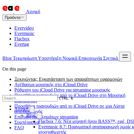
Αρχική
Προϊόντα
Evervideo
Evermusic
Flacbox
Evertag
Blog
Τεκμηρίωση
Υποστήριξη
Νομικά
Επικοινωνία
Σχετικά
On this page
Ξεκινώντας: Εγκατάσταση των απαραίτητων εφαρμογών
Ανέβασμα μουσικής στο iCloud Drive
Ρύθμιση του iCloud Drive για streaming μουσικής
Προσθήκη τραγουδιών από το iCloud Drive στη Μουσική
CTRL K
Βιβλιοθήκη
Προσθήκη τραγουδιών από το iCloud Drive σε μια Λίστα
Αρχική
αναπαραγωγής
Blog
Επίλυση προβλημάτων streaming
Flacbox 7.6: Νέα μηχανή ήχου BASS™, εφέ, DSP
Συμπέρασμα
Evermusic 8.7: Πραγματική αναπαραγωγή χωρίς κ
FAQ
ισοσταθμιστής