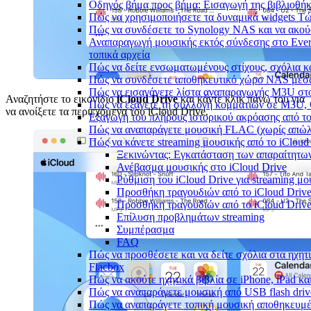
Οδηγός βήμα προς βήμα: Εισαγωγή της βιβλιοθήκη
Πώς να χρησιμοποιήσετε τα δυναμικά widgets Τώρ
Πώς να συνδέσετε το Synology NAS και να ακού
Αναπαραγωγή μουσικής εκτός σύνδεσης στο Ever
τοπικά αρχεία
Πώς να δείτε ενσωματωμένους στίχους, σχόλια κ
Πώς να συνδέσετε αποθηκευτικό χώρο NAS μέσω
Πώς να εισαγάγετε λίστα αναπαραγωγής M3U στο
Αναζητήστε το εικονίδιο
iCloud Drive
και κάντε κλικ πάνω του για
Πώς να εξάγετε τη συλλογή κομματιών σε M3U,
να ανοίξετε τα περιεχόμενα του iCloud Drive.
Εξαγωγή του πλήρους ιστορικού ακρόασης από το 
Πώς να αναπαράγετε μουσική FLAC (χωρίς απώλε
Πώς να κάνετε streaming μουσικής από το iCloud
Ξεκινώντας: Εγκατάσταση των απαραίτητω
Ανέβασμα μουσικής στο iCloud Drive
Ρύθμιση του iCloud Drive για streaming μο
Προσθήκη τραγουδιών από το iCloud Driv
Προσθήκη τραγουδιών από το iCloud Drive
Επίλυση προβλημάτων streaming
Συμπέρασμα
FAQ
Πώς να προσθέσετε και να δείτε σχόλια στα ηχητ
Flacbox
Πώς να ακούτε ηχητικά βιβλία σε iPhone, iPad κ
Πώς να αναπαράγετε μουσική από USB flash drive
Πώς να αναπαράγετε τοπική μουσική αποθηκευμέ