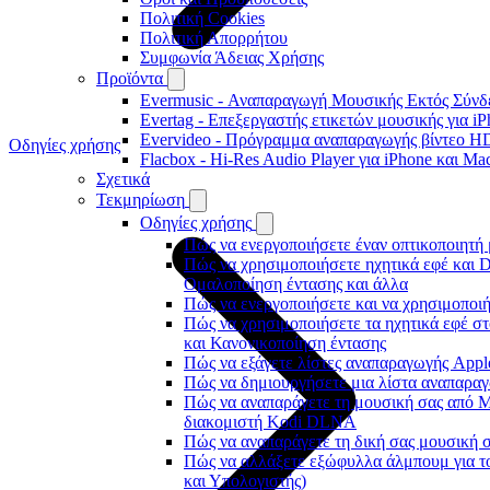
Πολιτική Cookies
Πολιτική Απορρήτου
Συμφωνία Άδειας Χρήσης
Προϊόντα
Evermusic - Αναπαραγωγή Μουσικής Εκτός Σύνδε
Evertag - Επεξεργαστής ετικετών μουσικής για i
Evervideo - Πρόγραμμα αναπαραγωγής βίντεο HD
Οδηγίες χρήσης
Flacbox - Hi-Res Audio Player για iPhone και Ma
Σχετικά
Τεκμηρίωση
Οδηγίες χρήσης
Πώς να ενεργοποιήσετε έναν οπτικοποιητή 
Πώς να χρησιμοποιήσετε ηχητικά εφέ και D
Ομαλοποίηση έντασης και άλλα
Πώς να ενεργοποιήσετε και να χρησιμοποι
Πώς να χρησιμοποιήσετε τα ηχητικά εφέ στο
και Κανονικοποίηση έντασης
Πώς να εξάγετε λίστες αναπαραγωγής Apple
Πώς να δημιουργήσετε μια λίστα αναπαραγω
Πώς να αναπαράγετε τη μουσική σας από M
διακομιστή Kodi DLNA
Πώς να αναπαράγετε τη δική σας μουσική σ
Πώς να αλλάξετε εξώφυλλα άλμπουμ για το
και Υπολογιστής)