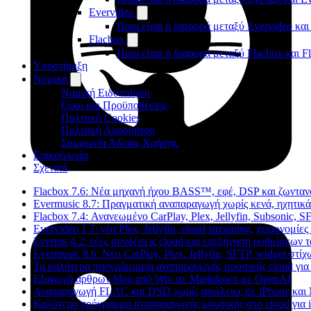
Evervideo
Ποια είναι η διαφορά μεταξύ Evervideo κα
Flacbox
Ποια είναι η διαφορά μεταξύ Flacbox και 
Υποστήριξη
Νομικά
Νομική Ειδοποίηση
Όροι και Προϋποθέσεις
Πολιτική Cookies
Πολιτική Απορρήτου
Συμφωνία Άδειας Χρήσης
Επικοινωνία
Σχετικά
Flacbox 7.6: Νέα μηχανή ήχου BASS™, εφέ, DSP και ζωντανό
Evermusic 8.7: Πραγματική αναπαραγωγή χωρίς κενά, ηχητικά
Flacbox 7.4: Ανανεωμένο CarPlay, Plex, Jellyfin, Subsonic, S
Evervideo 1.7: νέα Plex, Jellyfin, cloud streaming, χειρονομί
Evertag 4.2: νέες συνδέσεις cloud και επεξήγηση ρυθμίσεων 
Evermusic 8.6: Νέο CarPlay, Plex, Jellyfin, SFTP, widget στίχ
Τα καλύτερα προγράμματα αναπαραγωγής μουσικής cloud για 
Εξαγωγή άρθρων blog από Wix σε Markdown με OpenAI
Αναπαραγωγή FLAC και DSD χωρίς απώλειες σε iPhone και 
Καλύτερο πρόγραμμα αναπαραγωγής μουσικής στο cloud για i