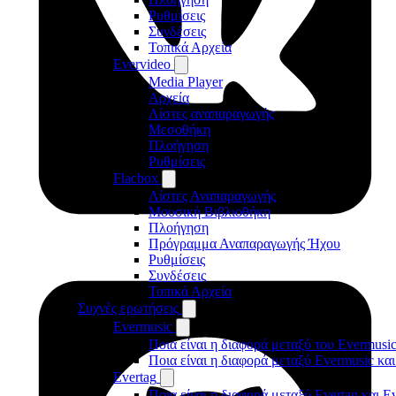
Ρυθμίσεις
Συνδέσεις
Τοπικά Αρχεία
Evervideo
Media Player
Αρχεία
Λίστες αναπαραγωγής
Μεσοθήκη
Πλοήγηση
Ρυθμίσεις
Flacbox
Λίστες Αναπαραγωγής
Μουσική Βιβλιοθήκη
Πλοήγηση
Πρόγραμμα Αναπαραγωγής Ήχου
Ρυθμίσεις
Συνδέσεις
Τοπικά Αρχεία
Συχνές ερωτήσεις
Evermusic
Ποια είναι η διαφορά μεταξύ του Evermusic
Ποια είναι η διαφορά μεταξύ Evermusic κα
Evertag
Ποια είναι η διαφορά μεταξύ Evertag και E