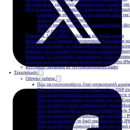
Οι 5 καλύτερες εφαρμογές αναπαραγωγής μουσικής για 
Βίντεο προώθησης Evermusic: αναπαραγωγέας μουσική
Evermusic: ο αναπαραγωγέας μουσικής cloud για 
Δείτε το βίντεο προώθησης
Βασικά χαρακτηριστικά που εμφανίζονται στο βίν
Συχνές ερωτήσεις
Evermusic 3.6: CarPlay, VoiceOver και πολλά ακόμα
Evermusic 3.1: Crossfade, συγχρονισμός βιβλιοθήκης κ
Το Evermusic φτάνει τα 3 εκατομμύρια λήψεις: επισκό
Flacbox 1.6: Αυτόματος συγχρονισμός, Equalizer, υπο
Evermusic 2.3: Αυτόματος συγχρονισμός, θέση αναπαρα
Αναπαραγωγή μουσικής από αποθήκευση cloud στο iPh
iOS Audio Streaming με AVAssetResourceLoader
Τεκμηρίωση
Οδηγίες χρήσης
Πώς να ενεργοποιήσετε έναν οπτικοποιητή μουσικ
Πώς να χρησιμοποιήσετε ηχητικά εφέ και DSP στο
Πώς να ενεργοποιήσετε και να χρησιμοποιήσετε 
Πώς να χρησιμοποιήσετε τα ηχητικά εφέ στο Everm
Πώς να εξάγετε λίστες αναπαραγωγής Apple Musi
Πώς να δημιουργήσετε μια λίστα αναπαραγωγής M3
Πώς να αναπαράγετε τη μουσική σας από Mac / 
Πώς να αναπαράγετε τη δική σας μουσική στο iP
Πώς να αλλάξετε εξώφυλλα άλμπουμ για τοπικά κ