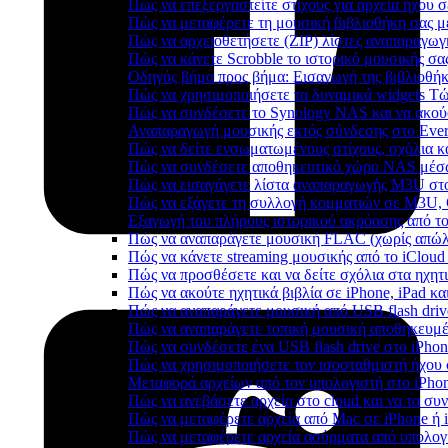
Πώς να επεξεργαστείτε στίχους για αρχεία ήχου
Πώς να μεταφέρετε τη μουσική βιβλιοθήκη σας 
Πώς να αρχειοθετήσετε (ZIP) λίστες αναπαραγωγή
Πώς να κάνετε Scrobble το ιστορικό μουσικής σας
Οδηγός βήμα προς βήμα: Εισαγωγή της βιβλιοθήκη
Πώς να χρησιμοποιήσετε τα δυναμικά widgets Τώρ
Πώς να συνδέσετε το Synology NAS και να ακού
Αναπαραγωγή μουσικής εκτός σύνδεσης στο Everm
Πώς να δείτε ενσωματωμένους στίχους, σχόλια κ
Πώς να συνδέσετε αποθηκευτικό χώρο NAS μέσω
Πώς να εισαγάγετε λίστα αναπαραγωγής M3U στο
Πώς να εξάγετε τη συλλογή κομματιών σε M3U,
Εξαγωγή του πλήρους ιστορικού ακρόασης από το 
Πώς να αναπαράγετε μουσική FLAC (χωρίς απώλε
Πώς να κάνετε streaming μουσικής από το iCloud
Πώς να προσθέσετε και να δείτε σχόλια στα ηχητ
Πώς να ακούτε ηχητικά βιβλία σε iPhone, iPad κ
Πώς να αναπαράγετε μουσική από USB flash drive
Πώς να αναπαράγετε τοπική μουσική αποθηκευμέ
Πώς να συνδέσετε ένα USB flash drive στο iPhone
Πώς να χρησιμοποιήσετε τον ισοσταθμιστή ήχου σ
Μεταφορά αρχείων από τον υπολογιστή στο iPh
Πώς να ανεβάσετε αρχεία στο cloud και να τα συν
Πώς να μεταφέρετε αρχεία από Mac σε iPhone ή 
Πώς να μεταφέρετε αρχεία ασύρματα από υπολογ