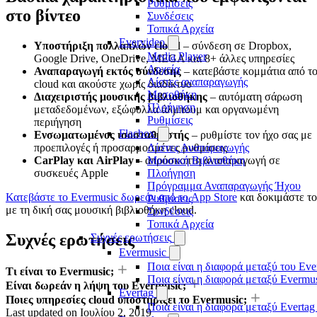
Ρυθμίσεις
στο βίντεο
Συνδέσεις
Τοπικά Αρχεία
Evervideo
Υποστήριξη πολλαπλών cloud
– σύνδεση σε Dropbox,
Media Player
Google Drive, OneDrive, MEGA και 8+ άλλες υπηρεσίες
Αρχεία
Αναπαραγωγή εκτός σύνδεσης
– κατεβάστε κομμάτια από τ
Λίστες αναπαραγωγής
cloud και ακούστε χωρίς διαδίκτυο
Μεσοθήκη
Διαχειριστής μουσικής βιβλιοθήκης
– αυτόματη σάρωση
Πλοήγηση
μεταδεδομένων, εξώφυλλα άλμπουμ και οργανωμένη
Ρυθμίσεις
περιήγηση
Flacbox
Ενσωματωμένος ισοσταθμιστής
– ρυθμίστε τον ήχο σας με
Λίστες Αναπαραγωγής
προεπιλογές ή προσαρμοσμένες ρυθμίσεις
Μουσική Βιβλιοθήκη
CarPlay και AirPlay
– απρόσκοπτη αναπαραγωγή σε
Πλοήγηση
συσκευές Apple
Πρόγραμμα Αναπαραγωγής Ήχου
Κατεβάστε το Evermusic δωρεάν από το App Store
και δοκιμάστε το
Ρυθμίσεις
με τη δική σας μουσική βιβλιοθήκη cloud.
Συνδέσεις
Τοπικά Αρχεία
Συχνές ερωτήσεις
Συχνές ερωτήσεις
Evermusic
Ποια είναι η διαφορά μεταξύ του Eve
Τι είναι το Evermusic;
Ποια είναι η διαφορά μεταξύ Evermu
Είναι δωρεάν η λήψη του Evermusic;
Evertag
Ποιες υπηρεσίες cloud υποστηρίζει το Evermusic;
Ποια είναι η διαφορά μεταξύ Evertag
Last updated on
Ιουλίου 2, 2019