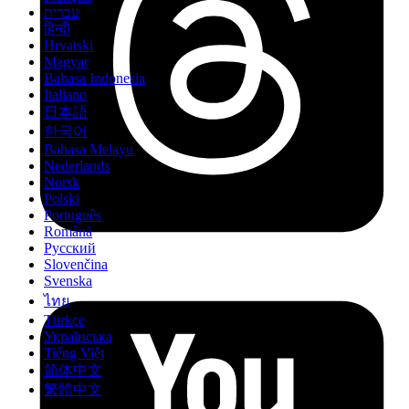
עברית
हिन्दी
Hrvatski
Magyar
Bahasa Indonesia
Italiano
日本語
한국어
Bahasa Melayu
Nederlands
Norsk
Polski
Português
Română
Русский
Slovenčina
Svenska
ไทย
Türkçe
Українська
Tiếng Việt
简体中文
繁體中文