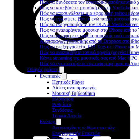
Πώς να συνδέσετε τον εσωτερικό αποθηκευτικό 
Πώς να κατεβάσετε μουσική από το YouTube και 
Πώς να αποσυνδέσετε μια εφαρμογή τρίτου μέρο
Πώς να εγγράψετε βίντεο ενώ παίζει μουσική στο
Πώς να ενεργοποιήσετε τον DLNA Media Server 
Πώς να αναπαράγετε μουσική στο iPhone από 
Πώς να μεταφέρετε αρχεία μουσικής από τον υπο
Αναπαραγωγή μουσικής από το Dropbox στο iPhon
Πώς να επεξεργαστείτε ID3 Tags σε iPhone και 
Πώς να αναπαράγετε τοπικά αρχεία (αρχεία iTune
Κάντε streaming της μουσικής σας από Mac ή P
Πώς να εγκαταστήσετε την εφαρμογή από το App 
Οδηγός χρήστη
Evermusic
Ηχητικός Player
Λίστες αναπαραγωγής
Μουσική Βιβλιοθήκη
Πλοήγηση
Ρυθμίσεις
Συνδέσεις
Τοπικά Αρχεία
Evertag
Αντιστοιχίσεις πεδίων ετικετών
Επεξεργαστής Ετικετών
Πλοήγηση