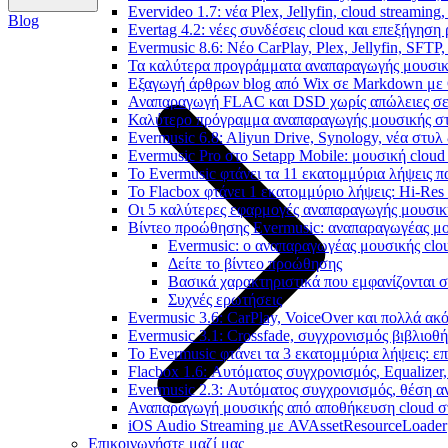
Evervideo 1.7: νέα Plex, Jellyfin, cloud streamin
Blog
Evertag 4.2: νέες συνδέσεις cloud και επεξήγησ
Evermusic 8.6: Νέο CarPlay, Plex, Jellyfin, SFTP
Τα καλύτερα προγράμματα αναπαραγωγής μουσική
Εξαγωγή άρθρων blog από Wix σε Markdown με
Αναπαραγωγή FLAC και DSD χωρίς απώλειες σε 
Καλύτερο πρόγραμμα αναπαραγωγής μουσικής στο 
Evermusic 6.8: Aliyun Drive, Synology, νέα στυλ
Evermusic Pro στο Setapp Mobile: μουσική cloud
Το Evermusic φτάνει τα 11 εκατομμύρια λήψεις 
Το Flacbox φτάνει 1 εκατομμύριο λήψεις: Hi-Res
Οι 5 καλύτερες εφαρμογές αναπαραγωγής μουσική
Βίντεο προώθησης Evermusic: αναπαραγωγέας μο
Evermusic: ο αναπαραγωγέας μουσικής clou
Δείτε το βίντεο προώθησης
Βασικά χαρακτηριστικά που εμφανίζονται σ
Συχνές ερωτήσεις
Evermusic 3.6: CarPlay, VoiceOver και πολλά ακ
Evermusic 3.1: Crossfade, συγχρονισμός βιβλιοθ
Το Evermusic φτάνει τα 3 εκατομμύρια λήψεις: 
Flacbox 1.6: Αυτόματος συγχρονισμός, Equalize
Evermusic 2.3: Αυτόματος συγχρονισμός, θέση α
Αναπαραγωγή μουσικής από αποθήκευση cloud στ
iOS Audio Streaming με AVAssetResourceLoader
Επικοινωνήστε μαζί μας