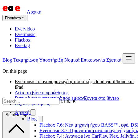
Αρχική
Προϊόντα
Evervideo
Evermusic
Flacbox
Evertag
Blog
Τεκμηρίωση
Υποστήριξη
Νομικά
Επικοινωνία
Σχετικά
On this page
Evermusic: ο αναπαραγωγέας μουσικής cloud για iPhone και
iPad
Δείτε το βίντεο προώθησης
Βασικά χαρακτηριστικά που εμφανίζονται στο βίντεο
CTRL K
Συχνές ερωτήσεις
Αρχική
Scroll to top
Blog
Flacbox 7.6: Νέα μηχανή ήχου BASS™, εφέ, DSP
Evermusic 8.7: Πραγματική αναπαραγωγή χωρίς κ
Flacbox 7.4: Ανανεωμένο CarPlay, Plex, Jellyfin,