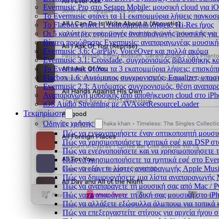
Evermusic Pro στο Setapp Mobile: μουσική cloud για i
Το Evermusic φτάνει τα 11 εκατομμύρια λήψεις παγκοσ
Το Flacbox φτάνει 1 εκατομμύριο λήψεις: Hi-Res ήχος
Οι 5 καλύτερες εφαρμογές αναπαραγωγής μουσικής για 
Βίντεο προώθησης Evermusic: αναπαραγωγέας μουσική
Evermusic 3.6: CarPlay, VoiceOver και πολλά ακόμα
Evermusic 3.1: Crossfade, συγχρονισμός βιβλιοθήκης κ
Το Evermusic φτάνει τα 3 εκατομμύρια λήψεις: επισκό
Flacbox 1.6: Αυτόματος συγχρονισμός, Equalizer, υπο
Evermusic 2.3: Αυτόματος συγχρονισμός, θέση αναπαρα
Αναπαραγωγή μουσικής από αποθήκευση cloud στο iPh
iOS Audio Streaming με AVAssetResourceLoader
Τεκμηρίωση
Οδηγίες χρήσης
Πώς να ενεργοποιήσετε έναν οπτικοποιητή μουσικ
Πώς να χρησιμοποιήσετε ηχητικά εφέ και DSP στο
Πώς να ενεργοποιήσετε και να χρησιμοποιήσετε 
Πώς να χρησιμοποιήσετε τα ηχητικά εφέ στο Everm
Πώς να εξάγετε λίστες αναπαραγωγής Apple Musi
Πώς να δημιουργήσετε μια λίστα αναπαραγωγής M3
Πώς να αναπαράγετε τη μουσική σας από Mac / 
Πώς να αναπαράγετε τη δική σας μουσική στο iP
Πώς να αλλάξετε εξώφυλλα άλμπουμ για τοπικά κ
Πώς να επεξεργαστείτε στίχους για αρχεία ήχου