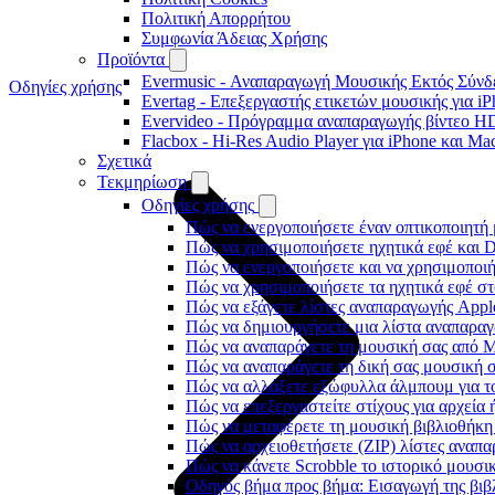
Πολιτική Απορρήτου
Συμφωνία Άδειας Χρήσης
Προϊόντα
Evermusic - Αναπαραγωγή Μουσικής Εκτός Σύνδε
Οδηγίες χρήσης
Evertag - Επεξεργαστής ετικετών μουσικής για i
Evervideo - Πρόγραμμα αναπαραγωγής βίντεο HD
Flacbox - Hi-Res Audio Player για iPhone και Ma
Σχετικά
Τεκμηρίωση
Οδηγίες χρήσης
Πώς να ενεργοποιήσετε έναν οπτικοποιητή 
Πώς να χρησιμοποιήσετε ηχητικά εφέ και D
Πώς να ενεργοποιήσετε και να χρησιμοποι
Πώς να χρησιμοποιήσετε τα ηχητικά εφέ στο
Πώς να εξάγετε λίστες αναπαραγωγής Apple
Πώς να δημιουργήσετε μια λίστα αναπαραγω
Πώς να αναπαράγετε τη μουσική σας από M
Πώς να αναπαράγετε τη δική σας μουσική σ
Πώς να αλλάξετε εξώφυλλα άλμπουμ για το
Πώς να επεξεργαστείτε στίχους για αρχεία
Πώς να μεταφέρετε τη μουσική βιβλιοθήκη
Πώς να αρχειοθετήσετε (ZIP) λίστες αναπα
Πώς να κάνετε Scrobble το ιστορικό μουσικ
Οδηγός βήμα προς βήμα: Εισαγωγή της βιβλ