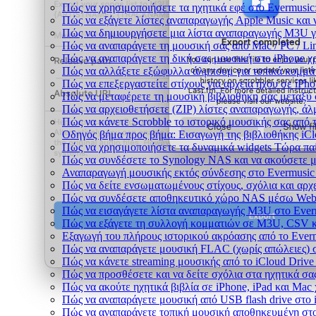
Πώς να χρησιμοποιήσετε τα ηχητικά εφέ στο Evermusic:
Πώς να εξάγετε λίστες αναπαραγωγής Apple Music και 
Πώς να δημιουργήσετε μια λίστα αναπαραγωγής M3U για 
Πώς να αναπαράγετε τη μουσική σας από Mac / PC / L
Πώς να αναπαράγετε τη δική σας μουσική στο iPhone χ
Πώς να αλλάξετε εξώφυλλα άλμπουμ για τοπικά κομμάτι
Πώς να επεξεργαστείτε στίχους για αρχεία ήχου σε iP
Πώς να μεταφέρετε τη μουσική βιβλιοθήκη σας μεταξύ
Πώς να αρχειοθετήσετε (ZIP) λίστες αναπαραγωγής, άλμ
Πώς να κάνετε Scrobble το ιστορικό μουσικής σας από τ
Οδηγός βήμα προς βήμα: Εισαγωγή της βιβλιοθήκης iCl
Πώς να χρησιμοποιήσετε τα δυναμικά widgets Τώρα παί
Πώς να συνδέσετε το Synology NAS και να ακούσετε μ
Αναπαραγωγή μουσικής εκτός σύνδεσης στο Evermusic &
Πώς να δείτε ενσωματωμένους στίχους, σχόλια και αρχ
Πώς να συνδέσετε αποθηκευτικό χώρο NAS μέσω WebD
Πώς να εισαγάγετε λίστα αναπαραγωγής M3U στο Everm
Πώς να εξάγετε τη συλλογή κομματιών σε M3U, CSV κ
Εξαγωγή του πλήρους ιστορικού ακρόασης από το Everm
Πώς να αναπαράγετε μουσική FLAC (χωρίς απώλειες) 
Πώς να κάνετε streaming μουσικής από το iCloud Drive
Πώς να προσθέσετε και να δείτε σχόλια στα ηχητικά σα
Πώς να ακούτε ηχητικά βιβλία σε iPhone, iPad και Mac
Πώς να αναπαράγετε μουσική από USB flash drive στο i
Πώς να αναπαράγετε τοπική μουσική αποθηκευμένη στο