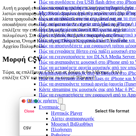
Πώς να συνδέσετε ένα USB flash drive στο iPhone
Πώς να χρησιμοποιήσετε τον ισοσταθμιστή ήχου σ
Αυτή η μορφή είναι ουσιαστικά η πρώτη επιλογή για τη δημιουργία
Μεταφορά αρχείων από τον υπολογιστή στο iPh
λιστών αναπαραγωγής. Είναι εξαιρετική γιατί μπορείτε να εξάγετε τη
Πώς να ανεβάσετε αρχεία στο cloud και να τα συν
λίστα τραγουδιών σας και να απολαύσετε τα κομμάτια σας σε
Πώς να μεταφέρετε αρχεία από Mac σε iPhone ή 
οποιαδήποτε συσκευή, ακόμα κι αν δεν έχετε τα αρχικά αρχεία (αν
Πώς να μεταφέρετε αρχεία ασύρματα από υπολογ
επιλέξετε την επιλογή εξαγωγής με απόλυτο URL για τα αρχεία
Πώς να συνδέσετε τον εσωτερικό αποθηκευτικό 
πολυμέσων). Στο αρχείο εξόδου, θα βρείτε παραμέτρους όπως
Πώς να κατεβάσετε μουσική από το YouTube και 
Διάρκεια, Όνομα Καλλιτέχνη, Όνομα Κομματιού και Τοποθεσία
Πώς να αποσυνδέσετε μια εφαρμογή τρίτου μέρο
Αρχείου Πολυμέσων.
Πώς να εγγράψετε βίντεο ενώ παίζει μουσική στο
Πώς να ενεργοποιήσετε τον DLNA Media Server 
Μορφή CSV
Πώς να αναπαράγετε μουσική στο iPhone από 
Πώς να μεταφέρετε αρχεία μουσικής από τον υπο
Τώρα, ας επιλέξουμε CSV και ας δούμε τι θα λάβουμε. Απλά
Αναπαραγωγή μουσικής από το Dropbox στο iPhon
επιλέξτε CSV και πατήστε το κουμπί ‘Εξαγωγή’.
Πώς να επεξεργαστείτε ID3 Tags σε iPhone και 
Πώς να αναπαράγετε τοπικά αρχεία (αρχεία iTune
Κάντε streaming της μουσικής σας από Mac ή P
Πώς να εγκαταστήσετε την εφαρμογή από το App 
Οδηγός χρήστη
Evermusic
Ηχητικός Player
Λίστες αναπαραγωγής
Μουσική Βιβλιοθήκη
Πλοήγηση
Ρυθμίσεις