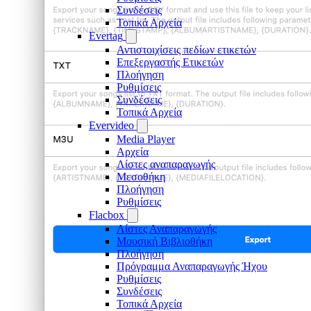
Συνδέσεις
Τοπικά Αρχεία
Evertag
Αντιστοιχίσεις πεδίων ετικετών
Επεξεργαστής Ετικετών
Πλοήγηση
Ρυθμίσεις
Συνδέσεις
Τοπικά Αρχεία
Evervideo
Media Player
Αρχεία
Λίστες αναπαραγωγής
Μεσοθήκη
Πλοήγηση
Ρυθμίσεις
Flacbox
Λίστες Αναπαραγωγής
Μουσική Βιβλιοθήκη
Πλοήγηση
Πρόγραμμα Αναπαραγωγής Ήχου
Ρυθμίσεις
Συνδέσεις
Τοπικά Αρχεία