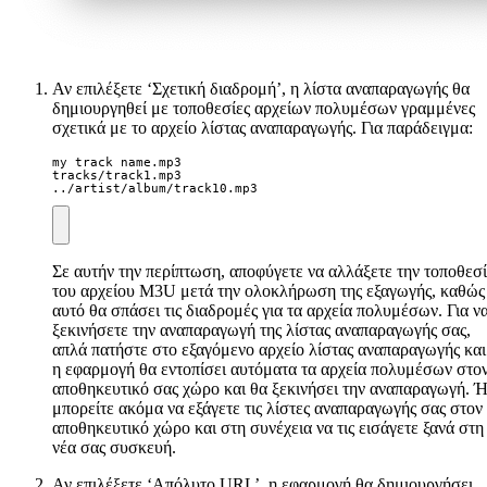
Αν επιλέξετε ‘Σχετική διαδρομή’, η λίστα αναπαραγωγής θα
δημιουργηθεί με τοποθεσίες αρχείων πολυμέσων γραμμένες
σχετικά με το αρχείο λίστας αναπαραγωγής. Για παράδειγμα:
my track name.mp3

tracks/track1.mp3

../artist/album/track10.mp3
Σε αυτήν την περίπτωση, αποφύγετε να αλλάξετε την τοποθεσ
του αρχείου M3U μετά την ολοκλήρωση της εξαγωγής, καθώς
αυτό θα σπάσει τις διαδρομές για τα αρχεία πολυμέσων. Για ν
ξεκινήσετε την αναπαραγωγή της λίστας αναπαραγωγής σας,
απλά πατήστε στο εξαγόμενο αρχείο λίστας αναπαραγωγής και
η εφαρμογή θα εντοπίσει αυτόματα τα αρχεία πολυμέσων στο
αποθηκευτικό σας χώρο και θα ξεκινήσει την αναπαραγωγή. 
μπορείτε ακόμα να εξάγετε τις λίστες αναπαραγωγής σας στον
αποθηκευτικό χώρο και στη συνέχεια να τις εισάγετε ξανά στη
νέα σας συσκευή.
Αν επιλέξετε ‘Απόλυτο URL’, η εφαρμογή θα δημιουργήσει