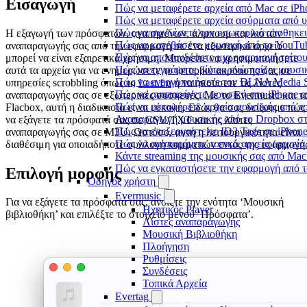
Εισαγωγή
Πώς να μεταφέρετε αρχεία από Mac σε iPho
Πώς να μεταφέρετε αρχεία ασύρματα από υ
Πώς να συνδέσετε τον εσωτερικό αποθηκευ
Η εξαγωγή των πρόσφατων, αγαπημένων, άλμπουμ και λιστών
Πώς να κατεβάσετε μουσική από το YouTub
αναπαραγωγής σας από την εφαρμογή σε ένα εξωτερικό αρχείο
Πώς να αποσυνδέσετε μια εφαρμογή τρίτου
μπορεί να είναι εξαιρετικά χρήσιμη. Μπορείτε να χρησιμοποιήσετε
Πώς να εγγράψετε βίντεο ενώ παίζει μουσι
αυτά τα αρχεία για να ενημερώσετε το ιστορικό ακρόασης σας σε
Πώς να ενεργοποιήσετε τον DLNA Media Se
υπηρεσίες scrobbling όπως το
Last.fm
ή να ακούσετε τις λίστες
Πώς να αναπαράγετε μουσική στο iPhone
αναπαραγωγής σας σε εξωτερικές συσκευές. Με το Evermusic και τ
Πώς να μεταφέρετε αρχεία μουσικής από το
Flacbox, αυτή η διαδικασία είναι εύκολη. Εδώ, θα σας δείξουμε πώς
Αναπαραγωγή μουσικής από το Dropbox στο
να εξάγετε τα πρόσφατά σας σε CSV/TXT και τις λίστες
Πώς να επεξεργαστείτε ID3 Tags σε iPhon
αναπαραγωγής σας σε M3U. Ωστόσο, αυτή η λειτουργικότητα είναι
Πώς να αναπαράγετε τοπικά αρχεία (αρχεία
διαθέσιμη για οποιαδήποτε συλλογή κομματιών εντός της εφαρμογή
Κάντε streaming της μουσικής σας από Ma
Πώς να εγκαταστήσετε την εφαρμογή από τ
Επιλογή μορφής
Οδηγός χρήστη
Evermusic
Για να εξάγετε τα πρόσφατά σας, ανοίξτε την ενότητα ‘Μουσική
Ηχητικός Player
βιβλιοθήκη’ και επιλέξτε το στοιχείο μενού ‘Πρόσφατα’.
Λίστες αναπαραγωγής
Μουσική Βιβλιοθήκη
Πλοήγηση
Ρυθμίσεις
Συνδέσεις
Τοπικά Αρχεία
Evertag