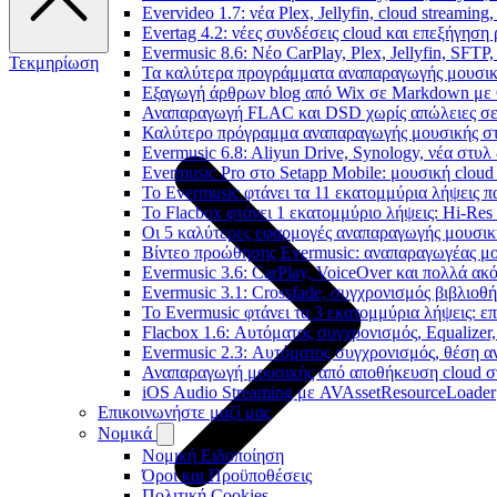
Evervideo 1.7: νέα Plex, Jellyfin, cloud streamin
Evertag 4.2: νέες συνδέσεις cloud και επεξήγησ
Evermusic 8.6: Νέο CarPlay, Plex, Jellyfin, SFTP
Τεκμηρίωση
Τα καλύτερα προγράμματα αναπαραγωγής μουσική
Εξαγωγή άρθρων blog από Wix σε Markdown με
Αναπαραγωγή FLAC και DSD χωρίς απώλειες σε 
Καλύτερο πρόγραμμα αναπαραγωγής μουσικής στο 
Evermusic 6.8: Aliyun Drive, Synology, νέα στυλ
Evermusic Pro στο Setapp Mobile: μουσική cloud
Το Evermusic φτάνει τα 11 εκατομμύρια λήψεις 
Το Flacbox φτάνει 1 εκατομμύριο λήψεις: Hi-Res
Οι 5 καλύτερες εφαρμογές αναπαραγωγής μουσική
Βίντεο προώθησης Evermusic: αναπαραγωγέας μο
Evermusic 3.6: CarPlay, VoiceOver και πολλά ακ
Evermusic 3.1: Crossfade, συγχρονισμός βιβλιοθ
Το Evermusic φτάνει τα 3 εκατομμύρια λήψεις: 
Flacbox 1.6: Αυτόματος συγχρονισμός, Equalize
Evermusic 2.3: Αυτόματος συγχρονισμός, θέση α
Αναπαραγωγή μουσικής από αποθήκευση cloud στ
iOS Audio Streaming με AVAssetResourceLoader
Επικοινωνήστε μαζί μας
Νομικά
Νομική Ειδοποίηση
Όροι και Προϋποθέσεις
Πολιτική Cookies