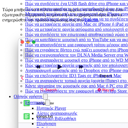
Πώς να συνδέσετε ένα USB flash drive στο iPhone και ν
Πώς να χρησιμοποιήσετε τον ισοσταθμιστή ήχου στο iPh
Τώρα μπορείτε να στείλετε αυτό το αρχείο, να το ανοίξετε σε έναν
Μεταφορά αρχείων από τον υπολογιστή στο iPhone χρ
εξωτερικό επεξεργαστή κειμένου ή να το χρησιμοποιήσετε για να
Πώς να ανεβάσετε αρχεία στο cloud και να τα συνδέσετε
ενημερώσετε την πρόοδο ακρόασης σας στο
Last.fm
.
Πώς να μεταφέρετε αρχεία από Mac σε iPhone ή iPad χ
Πώς να μεταφέρετε αρχεία ασύρματα από υπολογιστή σ
Πώς να συνδέσετε τον εσωτερικό αποθηκευτικό χώρο τ
Πώς να κατεβάσετε μουσική από το YouTube και να ακ
Πώς να αποσυνδέσετε μια εφαρμογή τρίτου μέρους από
Πώς να εγγράψετε βίντεο ενώ παίζει μουσική στο iPho
Πώς να ενεργοποιήσετε τον DLNA Media Server στα Wi
Πώς να αναπαράγετε μουσική στο iPhone από το WD 
Πώς να μεταφέρετε αρχεία μουσικής από τον υπολογιστ
Αναπαραγωγή μουσικής από το Dropbox στο iPhone σας
Πώς να επεξεργαστείτε ID3 Tags σε iPhone και Mac
Πώς να αναπαράγετε τοπικά αρχεία (αρχεία iTunes) στο
Κάντε streaming της μουσικής σας από Mac ή PC στο 
Πώς να εγκαταστήσετε την εφαρμογή από το App Store
Οδηγός χρήστη
Evermusic
Ηχητικός Player
Λίστες αναπαραγωγής
Μουσική Βιβλιοθήκη
Πλοήγηση