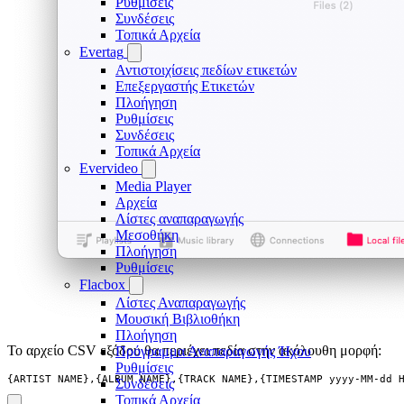
Ρυθμίσεις
Συνδέσεις
Τοπικά Αρχεία
Evertag
Αντιστοιχίσεις πεδίων ετικετών
Επεξεργαστής Ετικετών
Πλοήγηση
Ρυθμίσεις
Συνδέσεις
Τοπικά Αρχεία
Evervideo
Media Player
Αρχεία
Λίστες αναπαραγωγής
Μεσοθήκη
Πλοήγηση
Ρυθμίσεις
Flacbox
Λίστες Αναπαραγωγής
Μουσική Βιβλιοθήκη
Πλοήγηση
Το αρχείο CSV εξόδου θα περιέχει πεδία στην ακόλουθη μορφή:
Πρόγραμμα Αναπαραγωγής Ήχου
Ρυθμίσεις
{ARTIST_NAME},{ALBUM_NAME},{TRACK_NAME},{TIMESTAMP yyyy-MM-dd 
Συνδέσεις
Τοπικά Αρχεία