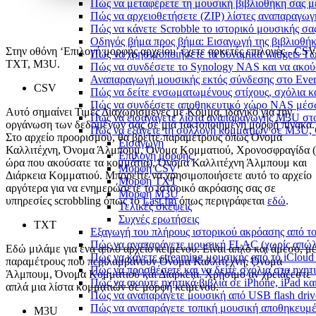
Πώς να μεταφέρετε τη μουσική βιβλιοθήκη σας 
Πώς να αρχειοθετήσετε (ZIP) λίστες αναπαραγωγή
Πώς να κάνετε Scrobble το ιστορικό μουσικής σας
Οδηγός βήμα προς βήμα: Εισαγωγή της βιβλιοθήκη
Στην οθόνη ‘Επιλογή μορφής αρχείου’ έχετε αρκετές επιλογές - CSV
Πώς να χρησιμοποιήσετε τα δυναμικά widgets Τώρ
TXT, M3U.
Πώς να συνδέσετε το Synology NAS και να ακού
Αναπαραγωγή μουσικής εκτός σύνδεσης στο Everm
CSV
Πώς να δείτε ενσωματωμένους στίχους, σχόλια κ
Πώς να συνδέσετε αποθηκευτικό χώρο NAS μέσω
Αυτό σημαίνει Τιμές Διαχωρισμένες με Κόμμα, ιδανικό για την
Πώς να εισαγάγετε λίστα αναπαραγωγής M3U στο
οργάνωση των δεδομένων σας σε μια τακτοποιημένη μορφή πίνακα.
Πώς να εξάγετε τη συλλογή κομματιών σε M3U,
Στο αρχείο προορισμού, θα βρείτε παραμέτρους όπως Όνομα
Εισαγωγή
Καλλιτέχνη, Όνομα Άλμπουμ, Όνομα Κομματιού, Χρονοσφραγίδα 
Επιλογή μορφής
ώρα που ακούσατε τα κομμάτια), Όνομα Καλλιτέχνη Άλμπουμ και
Μορφή CSV
Διάρκεια Κομματιού. Μπορείτε να χρησιμοποιήσετε αυτό το αρχείο
Μορφή TXT
αργότερα για να ενημερώσετε το ιστορικό ακρόασης σας σε
Μορφή M3U
υπηρεσίες scrobbling όπως το
Last.fm
όπως περιγράφεται
εδώ
.
Τελικές σκέψεις
Συχνές ερωτήσεις
TXT
Εξαγωγή του πλήρους ιστορικού ακρόασης από το 
Πώς να αναπαράγετε μουσική FLAC (χωρίς απώλε
Εδώ μιλάμε για ένα απλό αρχείο κειμένου. Είναι απλό και άμεσο, μ
Πώς να κάνετε streaming μουσικής από το iCloud
παραμέτρους που περιλαμβάνουν Όνομα Καλλιτέχνη, Όνομα
Πώς να προσθέσετε και να δείτε σχόλια στα ηχητ
Άλμπουμ, Όνομα Κομματιού και Διάρκεια. Χρήσιμο αν χρειάζεστε
Πώς να ακούτε ηχητικά βιβλία σε iPhone, iPad κ
απλά μια λίστα κομματιών σε μορφή κειμένου.
Πώς να αναπαράγετε μουσική από USB flash drive
Πώς να αναπαράγετε τοπική μουσική αποθηκευμέ
M3U