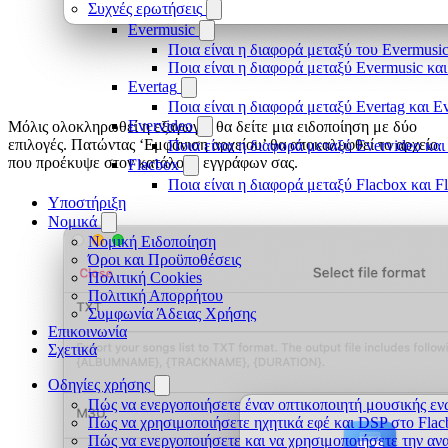
Συχνές ερωτήσεις
Evermusic
Ποια είναι η διαφορά μεταξύ του Evermusic
Ποια είναι η διαφορά μεταξύ Evermusic κα
Evertag
Ποια είναι η διαφορά μεταξύ Evertag και E
Evervideo
Μόλις ολοκληρωθεί η εξαγωγή, θα δείτε μια ειδοποίηση με δύο
επιλογές. Πατώντας ‘Εμφάνιση αρχείου’ θα αποκαλυφθεί το αρχείο
Ποια είναι η διαφορά μεταξύ Evervideo κα
που προέκυψε στον κατάλογο εγγράφων σας.
Flacbox
Ποια είναι η διαφορά μεταξύ Flacbox και 
Υποστήριξη
Νομικά
Νομική Ειδοποίηση
Όροι και Προϋποθέσεις
Πολιτική Cookies
Πολιτική Απορρήτου
Συμφωνία Άδειας Χρήσης
Επικοινωνία
Σχετικά
Οδηγίες χρήσης
Πώς να ενεργοποιήσετε έναν οπτικοποιητή μουσικής ενώ
Πώς να χρησιμοποιήσετε ηχητικά εφέ και DSP στο Flac
Πώς να ενεργοποιήσετε και να χρησιμοποιήσετε την αν