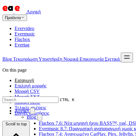
Αρχική
Προϊόντα
Evervideo
Evermusic
Flacbox
Evertag
Blog
Τεκμηρίωση
Υποστήριξη
Νομικά
Επικοινωνία
Σχετικά
On this page
Εισαγωγή
Επιλογή μορφής
Μορφή CSV
Μορφή TXT
CTRL K
Μορφή M3U
Τελικές σκέψεις
Αρχική
Συχνές ερωτήσεις
Blog
Flacbox 7.6: Νέα μηχανή ήχου BASS™, εφέ, DSP
Scroll to top
Evermusic 8.7: Πραγματική αναπαραγωγή χωρίς κ
Flacbox 7.4: Ανανεωμένο CarPlay, Plex, Jellyfin,