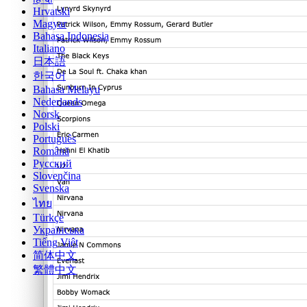
Hrvatski
Magyar
Bahasa Indonesia
Italiano
日本語
한국어
Bahasa Melayu
Nederlands
Norsk
Polski
Português
Română
Русский
Slovenčina
Svenska
ไทย
Türkçe
Українська
Tiếng Việt
简体中文
繁體中文