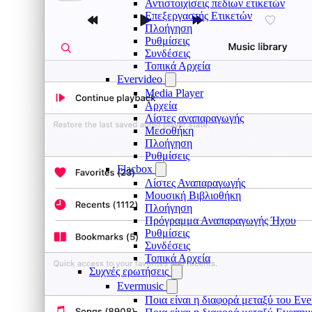
Αντιστοιχίσεις πεδίων ετικετών
Επεξεργαστής Ετικετών
Πλοήγηση
Ρυθμίσεις
Συνδέσεις
Τοπικά Αρχεία
Evervideo
Media Player
Αρχεία
Λίστες αναπαραγωγής
Μεσοθήκη
Πλοήγηση
Ρυθμίσεις
Flacbox
Λίστες Αναπαραγωγής
Μουσική Βιβλιοθήκη
Πλοήγηση
Πρόγραμμα Αναπαραγωγής Ήχου
Ρυθμίσεις
Συνδέσεις
Τοπικά Αρχεία
Συχνές ερωτήσεις
Evermusic
Ποια είναι η διαφορά μεταξύ του Eve