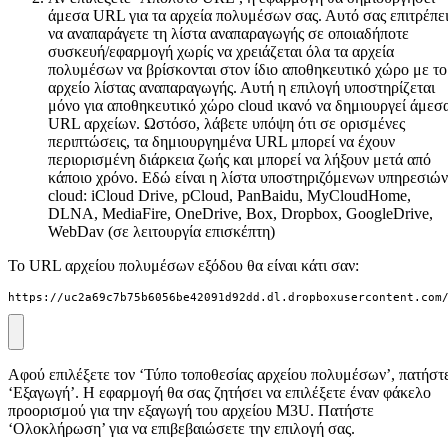
άμεσα URL για τα αρχεία πολυμέσων σας. Αυτό σας επιτρέπε
να αναπαράγετε τη λίστα αναπαραγωγής σε οποιαδήποτε
συσκευή/εφαρμογή χωρίς να χρειάζεται όλα τα αρχεία
πολυμέσων να βρίσκονται στον ίδιο αποθηκευτικό χώρο με το
αρχείο λίστας αναπαραγωγής. Αυτή η επιλογή υποστηρίζεται
μόνο για αποθηκευτικό χώρο cloud ικανό να δημιουργεί άμεσ
URL αρχείων. Ωστόσο, λάβετε υπόψη ότι σε ορισμένες
περιπτώσεις, τα δημιουργημένα URL μπορεί να έχουν
περιορισμένη διάρκεια ζωής και μπορεί να λήξουν μετά από
κάποιο χρόνο. Εδώ είναι η λίστα υποστηριζόμενων υπηρεσιών
cloud: iCloud Drive, pCloud, PanBaidu, MyCloudHome,
DLNA, MediaFire, OneDrive, Box, Dropbox, GoogleDrive,
WebDav (σε λειτουργία επισκέπτη)
Το URL αρχείου πολυμέσων εξόδου θα είναι κάτι σαν:
https://uc2a69c7b75b6056be42091d92dd.dl.dropboxusercontent.com
Αφού επιλέξετε τον ‘Τύπο τοποθεσίας αρχείου πολυμέσων’, πατήστ
‘Εξαγωγή’. Η εφαρμογή θα σας ζητήσει να επιλέξετε έναν φάκελο
προορισμού για την εξαγωγή του αρχείου M3U. Πατήστε
‘Ολοκλήρωση’ για να επιβεβαιώσετε την επιλογή σας.