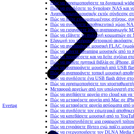
Πώς να χρησιμοποιήσετε τα δυναμικά widge
Πώς να συνδέσετε το Synology NAS και να
Αναπαραγωγή μουσικής εκτός σύνδεσης στο
Πώς να δείτε ενσωματωμένους στίχους, σχ
Πώς να συνδέσετε αποθηκευτικό χώρο NA
Πώς να εισαγάγετε λίστα αναπαραγωγής M3
Πώς να εξάγετε τη συλλογή κομματιών σε
Εξαγωγή του πλήρους ιστορικού ακρόασης α
Πώς να αναπαράγετε μουσική FLAC (χωρίς
Πώς να κάνετε streaming μουσικής από το 
Πώς να προσθέσετε και να δείτε σχόλια στα
Πώς να ακούτε ηχητικά βιβλία σε iPhone, 
Πώς να αναπαράγετε μουσική από USB flash
Πώς να αναπαράγετε τοπική μουσική αποθ
Πώς να συνδέσετε ένα USB flash drive στο 
Πώς να χρησιμοποιήσετε τον ισοσταθμιστή 
Μεταφορά αρχείων από τον υπολογιστή στ
Πώς να ανεβάσετε αρχεία στο cloud και να 
Πώς να μεταφέρετε αρχεία από Mac σε iPho
Πώς να μεταφέρετε αρχεία ασύρματα από υ
Evertag
Πώς να συνδέσετε τον εσωτερικό αποθηκευ
Πώς να κατεβάσετε μουσική από το YouTub
Πώς να αποσυνδέσετε μια εφαρμογή τρίτου
Πώς να εγγράψετε βίντεο ενώ παίζει μουσι
Πώς να ενεργοποιήσετε τον DLNA Media Se