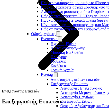
Πώς να αναπαράγετε μουσική στο iPhone
Πώς να μεταφέρετε αρχεία μουσικής από το
Αναπαραγωγή μουσικής από το Dropbox στο
Πώς να επεξεργαστείτε ID3 Tags σε iPhon
Πώς να αναπαράγετε τοπικά αρχεία (αρχεία
Κάντε streaming της μουσικής σας από Ma
Πώς να εγκαταστήσετε την εφαρμογή από τ
Οδηγός χρήστη
Evermusic
Ηχητικός Player
Λίστες αναπαραγωγής
Μουσική Βιβλιοθήκη
Πλοήγηση
Ρυθμίσεις
Συνδέσεις
Τοπικά Αρχεία
Evertag
Αντιστοιχίσεις πεδίων ετικετών
Επεξεργαστής Ετικετών
Λειτουργίες Επεξεργασίας
Επεξεργαστής Ετικετών
Λειτουργία Μεμονωμένου Αρχ
Λειτουργία Παρτίδας
Επεξεργαστής Ετικετών
Επεξεργασία Στίχων
Ορισμός Αξιολόγησης και Γον