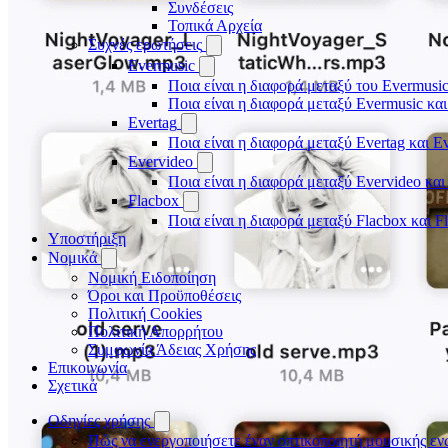
Συνδέσεις
Τοπικά Αρχεία
Συχνές ερωτήσεις
Evermusic
Ποια είναι η διαφορά μεταξύ του Evermusic
Ποια είναι η διαφορά μεταξύ Evermusic κα
Evertag
Ποια είναι η διαφορά μεταξύ Evertag και E
Evervideo
Ποια είναι η διαφορά μεταξύ Evervideo κα
Flacbox
Ποια είναι η διαφορά μεταξύ Flacbox και 
Υποστήριξη
Νομικά
Νομική Ειδοποίηση
Όροι και Προϋποθέσεις
Πολιτική Cookies
Πολιτική Απορρήτου
Συμφωνία Άδειας Χρήσης
Επικοινωνία
Σχετικά
Οδηγίες χρήσης
Πώς να ενεργοποιήσετε έναν οπτικοποιητή μουσικής ενώ