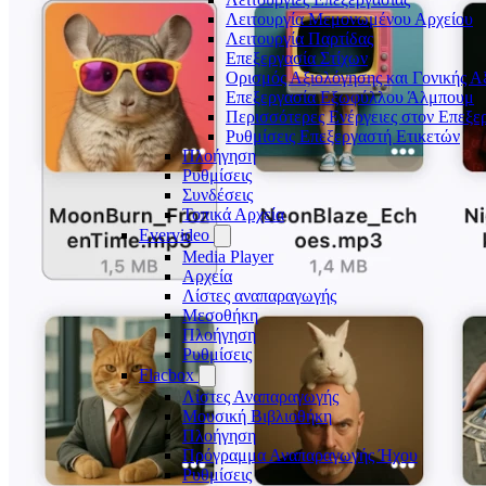
Λειτουργία Μεμονωμένου Αρχείου
Λειτουργία Παρτίδας
Επεξεργασία Στίχων
Ορισμός Αξιολόγησης και Γονικής Α
Επεξεργασία Εξωφύλλου Άλμπουμ
Περισσότερες Ενέργειες στον Επεξε
Ρυθμίσεις Επεξεργαστή Ετικετών
Πλοήγηση
Ρυθμίσεις
Συνδέσεις
Τοπικά Αρχεία
Evervideo
Media Player
Αρχεία
Λίστες αναπαραγωγής
Μεσοθήκη
Πλοήγηση
Ρυθμίσεις
Flacbox
Λίστες Αναπαραγωγής
Μουσική Βιβλιοθήκη
Πλοήγηση
Πρόγραμμα Αναπαραγωγής Ήχου
Ρυθμίσεις