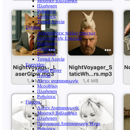
Μουσική Βιβλιοθήκη
Πλοήγηση
Ρυθμίσεις
Συνδέσεις
Τοπικά Αρχεία
Evertag
Αντιστοιχίσεις πεδίων ετικετών
Επεξεργαστής Ετικετών
Πλοήγηση
Ρυθμίσεις
Συνδέσεις
Τοπικά Αρχεία
Evervideo
Media Player
Αρχεία
Λίστες αναπαραγωγής
Μεσοθήκη
Πλοήγηση
Ρυθμίσεις
Flacbox
Λίστες Αναπαραγωγής
Μουσική Βιβλιοθήκη
Πλοήγηση
Πρόγραμμα Αναπαραγωγής Ήχου
Ρυθμίσεις