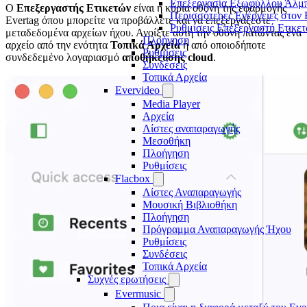
Επεξεργασία Εξωφύλλου Άλμ
Ο
Επεξεργαστής Ετικετών
είναι η κύρια οθόνη της εφαρμογής
Περισσότερες Ενέργειες στον
Evertag όπου μπορείτε να προβάλλετε και να επεξεργάζεστε
Ρυθμίσεις Επεξεργαστή Ετικε
μεταδεδομένα αρχείων ήχου. Ανοίξτε αυτή την οθόνη πατώντας ένα
Πλοήγηση
αρχείο από την ενότητα
Τοπικά Αρχεία
ή από οποιοδήποτε
Ρυθμίσεις
συνδεδεμένο λογαριασμό
αποθήκευσης cloud
.
Συνδέσεις
Τοπικά Αρχεία
Evervideo
Media Player
Αρχεία
Λίστες αναπαραγωγής
Μεσοθήκη
Πλοήγηση
Ρυθμίσεις
Flacbox
Λίστες Αναπαραγωγής
Μουσική Βιβλιοθήκη
Πλοήγηση
Πρόγραμμα Αναπαραγωγής Ήχου
Ρυθμίσεις
Συνδέσεις
Τοπικά Αρχεία
Συχνές ερωτήσεις
Evermusic