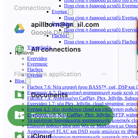
Ποια είναι η διαφορά μεταξύ του Eve
Ποια είναι η διαφορά μεταξύ Evermu
Evertag
Ποια είναι η διαφορά μεταξύ Evertag
Evervideo
Ποια είναι η διαφορά μεταξύ Evervid
Flacbox
Ποια είναι η διαφορά μεταξύ Flacbox
Υποστήριξη
Προϊόντα
Evervideo
Evermusic
Flacbox
Evertag
Blog
Flacbox 7.6: Νέα μηχανή ήχου BASS™, εφέ, DSP και ζ
Evermusic 8.7: Πραγματική αναπαραγωγή χωρίς κενά, η
Flacbox 7.4: Ανανεωμένο CarPlay, Plex, Jellyfin, Subso
Evervideo 1.7: νέα Plex, Jellyfin, cloud streaming, χει
Evertag 4.2: νέες συνδέσεις cloud και επεξήγηση ρυθμ
Evermusic 8.6: Νέο CarPlay, Plex, Jellyfin, SFTP, widge
Τα καλύτερα προγράμματα αναπαραγωγής μουσικής clou
Εξαγωγή άρθρων blog από Wix σε Markdown με Open
Αναπαραγωγή FLAC και DSD χωρίς απώλειες σε iPhon
Καλύτερο πρόγραμμα αναπαραγωγής μουσικής στο cloud