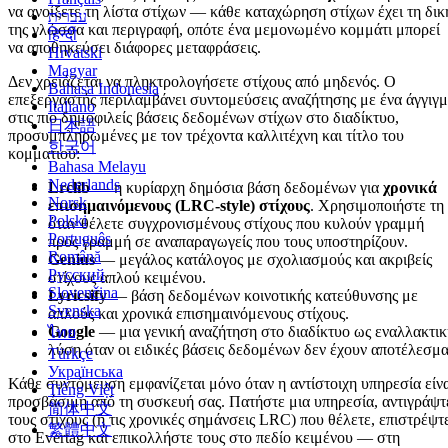
να ανοίξετε τη λίστα στίχων — κάθε καταχώρηση στίχων έχει τη δικ
עברית
της γλώσσα και περιγραφή, οπότε ένα μεμονωμένο κομμάτι μπορεί
हिन्दी
να αποθηκεύσει διάφορες μεταφράσεις.
Hrvatski
Magyar
Δεν χρειάζεται να πληκτρολογήσετε στίχους από μηδενός. Ο
Bahasa Indonesia
επεξεργαστής περιλαμβάνει συντομεύσεις αναζήτησης με ένα άγγιγ
Italiano
στις πιο δημοφιλείς βάσεις δεδομένων στίχων στο διαδίκτυο,
日本語
προσυμπληρωμένες με τον τρέχοντα καλλιτέχνη και τίτλο του
한국어
κομματιού:
Bahasa Melayu
Nederlands
Lrclib
— η κυρίαρχη δημόσια βάση δεδομένων για
χρονικά
Norsk
επισημαινόμενους (LRC-style) στίχους
. Χρησιμοποιήστε τη
Polski
όταν θέλετε συγχρονισμένους στίχους που κυλούν γραμμή
Português
προς γραμμή σε αναπαραγωγείς που τους υποστηρίζουν.
Română
Genius
— μεγάλος κατάλογος με σχολιασμούς και ακριβείς
Русский
στίχους απλού κειμένου.
Slovenčina
Lyricsify
— βάση δεδομένων κοινοτικής κατεύθυνσης με
Svenska
απλούς και χρονικά επισημαινόμενους στίχους.
Google
— μια γενική αναζήτηση στο διαδίκτυο ως εναλλακτικ
ไทย
λύση όταν οι ειδικές βάσεις δεδομένων δεν έχουν αποτέλεσμα
Türkçe
Українська
Κάθε συντόμευση εμφανίζεται μόνο όταν η αντίστοιχη υπηρεσία είν
Tiếng Việt
προσβάσιμη από τη συσκευή σας. Πατήστε μια υπηρεσία, αντιγράψτ
简体中文
τους στίχους (ή τις χρονικές σημάνσεις LRC) που θέλετε, επιστρέψτ
繁體中文
στο Evertag και επικολλήστε τους στο πεδίο κειμένου — στη