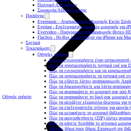
Πολιτική Απορρήτου
Συμφωνία Άδειας Χρήσης
Προϊόντα
Evermusic - Αναπαραγωγή Μουσικής Εκτός Σύνδε
Evertag - Επεξεργαστής ετικετών μουσικής για i
Evervideo - Πρόγραμμα αναπαραγωγής βίντεο HD
Flacbox - Hi-Res Audio Player για iPhone και Ma
Σχετικά
Τεκμηρίωση
Οδηγίες χρήσης
Πώς να ενεργοποιήσετε έναν οπτικοποιητή 
Πώς να χρησιμοποιήσετε ηχητικά εφέ και D
Πώς να ενεργοποιήσετε και να χρησιμοποι
Πώς να χρησιμοποιήσετε τα ηχητικά εφέ στο
Πώς να εξάγετε λίστες αναπαραγωγής Apple
Πώς να δημιουργήσετε μια λίστα αναπαραγω
Πώς να αναπαράγετε τη μουσική σας από M
Οδηγός χρήστη
Πώς να αναπαράγετε τη δική σας μουσική σ
Πώς να αλλάξετε εξώφυλλα άλμπουμ για το
Πώς να επεξεργαστείτε στίχους για αρχεία
Πώς να μεταφέρετε τη μουσική βιβλιοθήκη
Πώς να αρχειοθετήσετε (ZIP) λίστες αναπα
Πώς να κάνετε Scrobble το ιστορικό μουσικ
Οδηγός βήμα προς βήμα: Εισαγωγή της βιβλ