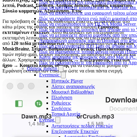
Πώς να συνδέσετε τον εσωτερικό αποθηκευτικό 
λεπτό, Podcast, Σύνθεση, Αριθμός δίσκου, Αριθμός κομματιού,
Πώς να κατεβάσετε μουσική από το YouTube και 
Σύνολο κομματιών, Αξιολόγηση, Έτος
Πώς να αποσυνδέσετε μια εφαρμογή τρίτου μέρο
Πώς να εγγράψετε βίντεο ενώ παίζει μουσική στο
Για πρόσβαση σε όλες τις διαθέσιμες ετικέτες, μετακινηθείτε στο
Πώς να ενεργοποιήσετε τον DLNA Media Server 
κάτω μέρος της οθόνης και πατήστε την επιλογή
Εμφάνιση
Πώς να αναπαράγετε μουσική στο iPhone από 
εκτεταμένων ετικετών
. Αυτό θα αλλάξει τον επεξεργαστή σε
Πώς να μεταφέρετε αρχεία μουσικής από τον υπο
εκτεταμένη λειτουργία, επιτρέποντάς σας να επεξεργαστείτε πάνω
Αναπαραγωγή μουσικής από το Dropbox στο iPhon
από
120 πεδία μεταδεδομένων
, συμπεριλαμβανομένων
Ετικετών
Πώς να επεξεργαστείτε ID3 Tags σε iPhone και 
MusicBrainz
,
Στίχων
,
Βαθμολογιών Γονικής Προειδοποίησης
,
Πώς να αναπαράγετε τοπικά αρχεία (αρχεία iTune
τιμών replay-gain, σειρών ταξινόμησης, μεταδεδομένων podcast και
Κάντε streaming της μουσικής σας από Mac ή P
άλλων. Χρησιμοποιήστε
Ρυθμίσεις → Επεξεργαστής ετικετών
Πώς να εγκαταστήσετε την εφαρμογή από το App 
ήχου → Κουμπιά κύριας οθόνης
για να εναλλάξετε μόνιμα την
Οδηγός χρήστη
Εμφάνιση εκτεταμένων ετικετών ώστε να είναι πάντα ενεργή.
Evermusic
Ηχητικός Player
Λίστες αναπαραγωγής
Μουσική Βιβλιοθήκη
Πλοήγηση
Ρυθμίσεις
Συνδέσεις
Τοπικά Αρχεία
Evertag
Αντιστοιχίσεις πεδίων ετικετών
Επεξεργαστής Ετικετών
Λειτουργίες Επεξεργασίας