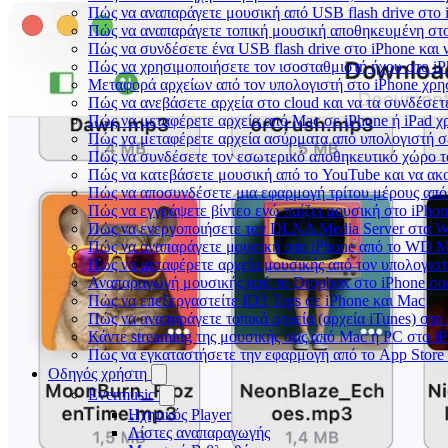
Πώς να αναπαράγετε μουσική από USB flash drive στο i
Πώς να αναπαράγετε τοπική μουσική αποθηκευμένη στο
Πώς να συνδέσετε ένα USB flash drive στο iPhone και ν
Πώς να χρησιμοποιήσετε τον ισοσταθμιστή ήχου στο iPh
Μεταφορά αρχείων από τον υπολογιστή στο iPhone χρ
Πώς να ανεβάσετε αρχεία στο cloud και να τα συνδέσετε
Πώς να μεταφέρετε αρχεία από Mac σε iPhone ή iPad χ
Πώς να μεταφέρετε αρχεία ασύρματα από υπολογιστή σ
Πώς να συνδέσετε τον εσωτερικό αποθηκευτικό χώρο τ
Πώς να κατεβάσετε μουσική από το YouTube και να ακ
Πώς να αποσυνδέσετε μια εφαρμογή τρίτου μέρους από
Πώς να εγγράψετε βίντεο ενώ παίζει μουσική στο iPho
Πώς να ενεργοποιήσετε τον DLNA Media Server στα Wi
Πώς να αναπαράγετε μουσική στο iPhone από το WD 
Πώς να μεταφέρετε αρχεία μουσικής από τον υπολογιστ
Αναπαραγωγή μουσικής από το Dropbox στο iPhone σας
Πώς να επεξεργαστείτε ID3 Tags σε iPhone και Mac
Πώς να αναπαράγετε τοπικά αρχεία (αρχεία iTunes) στο
Κάντε streaming της μουσικής σας από Mac ή PC στο 
Πώς να εγκαταστήσετε την εφαρμογή από το App Store
Οδηγός χρήστη
Evermusic
Ηχητικός Player
Λίστες αναπαραγωγής