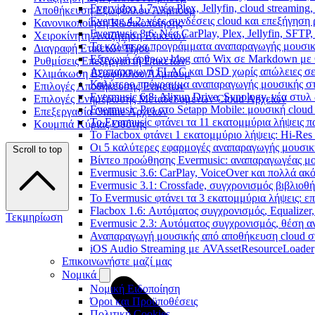
Evervideo 1.7: νέα Plex, Jellyfin, cloud streamin
Αποθήκευση Εξωφύλλου Άλμπουμ
Evertag 4.2: νέες συνδέσεις cloud και επεξήγησ
Κανονικοποίηση Κωδικοποίησης
Evermusic 8.6: Νέο CarPlay, Plex, Jellyfin, SFTP
Χειροκίνητη Αναζήτηση Ετικετών
Τα καλύτερα προγράμματα αναπαραγωγής μουσική
Διαγραφή Ετικετών Ήχου
Εξαγωγή άρθρων blog από Wix σε Markdown με
Ρυθμίσεις Επεξεργαστή Ετικετών
Αναπαραγωγή FLAC και DSD χωρίς απώλειες σε 
Κλιμάκωση Εξωφύλλου Άλμπουμ
Καλύτερο πρόγραμμα αναπαραγωγής μουσικής στο 
Επιλογές Αποθήκευσης Ετικετών
Evermusic 6.8: Aliyun Drive, Synology, νέα στυλ
Επιλογές Ενημέρωσης Μεταδεδομένων Cloud Αρχείων
Evermusic Pro στο Setapp Mobile: μουσική cloud
Επεξεργασία Online Αρχείων
Το Evermusic φτάνει τα 11 εκατομμύρια λήψεις 
Κουμπιά Κύριας Οθόνης
Το Flacbox φτάνει 1 εκατομμύριο λήψεις: Hi-Res
Οι 5 καλύτερες εφαρμογές αναπαραγωγής μουσική
Scroll to top
Βίντεο προώθησης Evermusic: αναπαραγωγέας μο
Evermusic 3.6: CarPlay, VoiceOver και πολλά ακ
Evermusic 3.1: Crossfade, συγχρονισμός βιβλιοθ
Το Evermusic φτάνει τα 3 εκατομμύρια λήψεις: 
Flacbox 1.6: Αυτόματος συγχρονισμός, Equalize
Τεκμηρίωση
Evermusic 2.3: Αυτόματος συγχρονισμός, θέση α
Αναπαραγωγή μουσικής από αποθήκευση cloud στ
iOS Audio Streaming με AVAssetResourceLoader
Επικοινωνήστε μαζί μας
Νομικά
Νομική Ειδοποίηση
Όροι και Προϋποθέσεις
Πολιτική Cookies