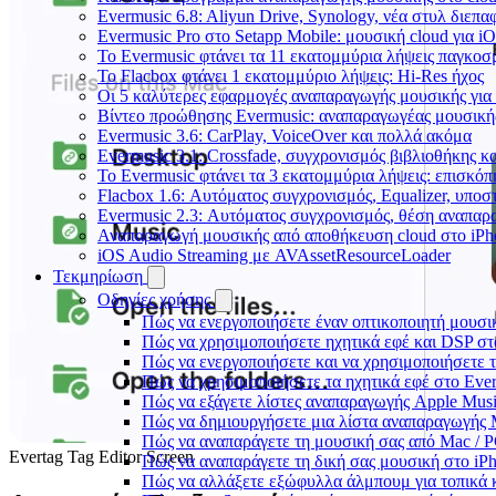
Evermusic 6.8: Aliyun Drive, Synology, νέα στυλ διεπα
Evermusic Pro στο Setapp Mobile: μουσική cloud για i
Το Evermusic φτάνει τα 11 εκατομμύρια λήψεις παγκοσ
Το Flacbox φτάνει 1 εκατομμύριο λήψεις: Hi-Res ήχος
Οι 5 καλύτερες εφαρμογές αναπαραγωγής μουσικής για 
Βίντεο προώθησης Evermusic: αναπαραγωγέας μουσική
Evermusic 3.6: CarPlay, VoiceOver και πολλά ακόμα
Evermusic 3.1: Crossfade, συγχρονισμός βιβλιοθήκης κ
Το Evermusic φτάνει τα 3 εκατομμύρια λήψεις: επισκό
Flacbox 1.6: Αυτόματος συγχρονισμός, Equalizer, υπο
Evermusic 2.3: Αυτόματος συγχρονισμός, θέση αναπαρα
Αναπαραγωγή μουσικής από αποθήκευση cloud στο iPh
iOS Audio Streaming με AVAssetResourceLoader
Τεκμηρίωση
Οδηγίες χρήσης
Πώς να ενεργοποιήσετε έναν οπτικοποιητή μουσικ
Πώς να χρησιμοποιήσετε ηχητικά εφέ και DSP στο
Πώς να ενεργοποιήσετε και να χρησιμοποιήσετε 
Πώς να χρησιμοποιήσετε τα ηχητικά εφέ στο Everm
Πώς να εξάγετε λίστες αναπαραγωγής Apple Musi
Πώς να δημιουργήσετε μια λίστα αναπαραγωγής M3
Πώς να αναπαράγετε τη μουσική σας από Mac / 
Evertag Tag Editor Screen
Πώς να αναπαράγετε τη δική σας μουσική στο iP
Πώς να αλλάξετε εξώφυλλα άλμπουμ για τοπικά κ