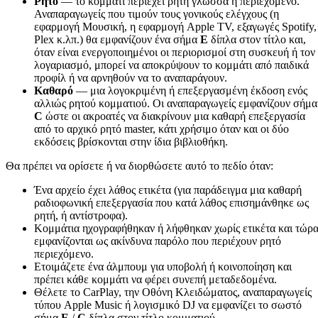
Ρητό
— το κομμάτι περιέχει ρητή γλώσσα ή περιεχόμενο.
Αναπαραγωγείς που τιμούν τους γονικούς ελέγχους (η
εφαρμογή Μουσική, η εφαρμογή Apple TV, εξαγωγές Spotify,
Plex κ.λπ.) θα εμφανίζουν ένα σήμα
E
δίπλα στον τίτλο και,
όταν είναι ενεργοποιημένοι οι περιορισμοί στη συσκευή ή τον
λογαριασμό, μπορεί να αποκρύψουν το κομμάτι από παιδικά
προφίλ ή να αρνηθούν να το αναπαράγουν.
Καθαρό
— μια λογοκριμένη ή επεξεργασμένη έκδοση ενός
αλλιώς ρητού κομματιού. Οι αναπαραγωγείς εμφανίζουν σήμα
C
ώστε οι ακροατές να διακρίνουν μια καθαρή επεξεργασία
από το αρχικό ρητό master, κάτι χρήσιμο όταν και οι δύο
εκδόσεις βρίσκονται στην ίδια βιβλιοθήκη.
Θα πρέπει να ορίσετε ή να διορθώσετε αυτό το πεδίο όταν:
Ένα αρχείο έχει λάθος ετικέτα (για παράδειγμα μια καθαρή
ραδιοφωνική επεξεργασία που κατά λάθος επισημάνθηκε ως
ρητή, ή αντίστροφα).
Κομμάτια ηχογραφήθηκαν ή λήφθηκαν χωρίς ετικέτα και τώρ
εμφανίζονται ως ακίνδυνα παρόλο που περιέχουν ρητό
περιεχόμενο.
Ετοιμάζετε ένα άλμπουμ για υποβολή ή κοινοποίηση και
πρέπει κάθε κομμάτι να φέρει συνεπή μεταδεδομένα.
Θέλετε το CarPlay, την Οθόνη Κλειδώματος, αναπαραγωγείς
τύπου Apple Music ή λογισμικό DJ να εμφανίζει το σωστό
σήμα
E
/
C
δίπλα στον τίτλο κομματιού.