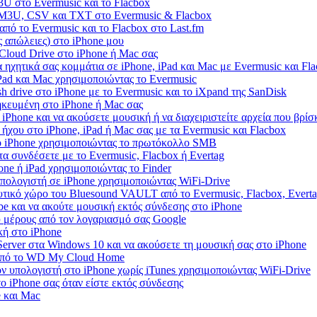
U στο Evermusic και το Flacbox
 M3U, CSV και TXT στο Evermusic & Flacbox
πό το Evermusic και το Flacbox στο Last.fm
 απώλειες) στο iPhone μου
iCloud Drive στο iPhone ή Mac σας
 ηχητικά σας κομμάτια σε iPhone, iPad και Mac με Evermusic και Fl
iPad και Mac χρησιμοποιώντας το Evermusic
 drive στο iPhone με το Evermusic και το iXpand της SanDisk
ηκευμένη στο iPhone ή Mac σας
iPhone και να ακούσετε μουσική ή να διαχειριστείτε αρχεία που βρίσ
ήχου στο iPhone, iPad ή Mac σας με τα Evermusic και Flacbox
ο iPhone χρησιμοποιώντας το πρωτόκολλο SMB
τα συνδέσετε με το Evermusic, Flacbox ή Evertag
ne ή iPad χρησιμοποιώντας το Finder
πολογιστή σε iPhone χρησιμοποιώντας WiFi-Drive
τικό χώρο του Bluesound VAULT από το Evermusic, Flacbox, Evert
e και να ακούτε μουσική εκτός σύνδεσης στο iPhone
 μέρους από τον λογαριασμό σας Google
κή στο iPhone
rver στα Windows 10 και να ακούσετε τη μουσική σας στο iPhone
 από το WD My Cloud Home
ν υπολογιστή στο iPhone χωρίς iTunes χρησιμοποιώντας WiFi-Drive
 iPhone σας όταν είστε εκτός σύνδεσης
e και Mac