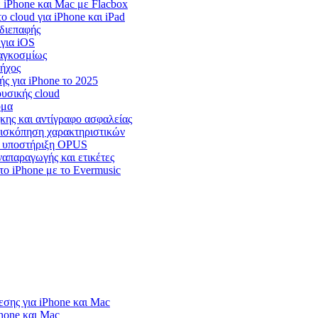
iPhone και Mac με Flacbox
cloud για iPhone και iPad
 διεπαφής
 για iOS
παγκοσμίως
 ήχος
ς για iPhone το 2025
υσικής cloud
όμα
ήκης και αντίγραφο ασφαλείας
επισκόπηση χαρακτηριστικών
r, υποστήριξη OPUS
ναπαραγωγής και ετικέτες
ο iPhone με το Evermusic
σης για iPhone και Mac
Phone και Mac