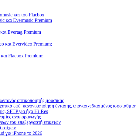
rmusic και του Flacbox
sic και Evermusic Premium
 και Evertag Premium
eo και Evervideo Premium;
 και Flacbox Premium;
ωντανός οπτικοποιητής μουσικής
χητικά εφέ, κανονικοποίηση έντασης, επανασχεδιασμένος ισοσταθμισ
nic, SFTP για ήχο Hi-Res
ρονομίες αναπαραγωγής
ίσεων του επεξεργαστή ετικετών
t στίχων
d για iPhone το 2026