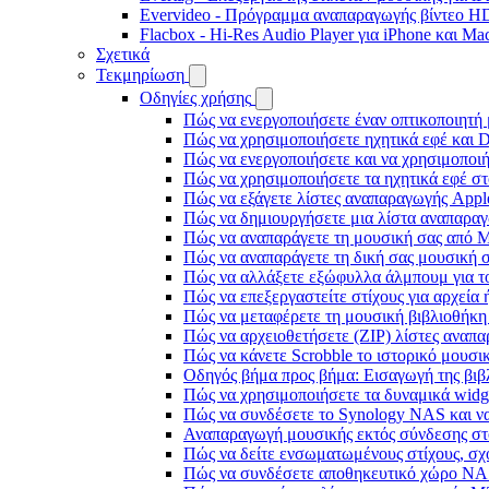
Evervideo - Πρόγραμμα αναπαραγωγής βίντεο HD
Flacbox - Hi-Res Audio Player για iPhone και Ma
Σχετικά
Τεκμηρίωση
Οδηγίες χρήσης
Πώς να ενεργοποιήσετε έναν οπτικοποιητή 
Πώς να χρησιμοποιήσετε ηχητικά εφέ και D
Πώς να ενεργοποιήσετε και να χρησιμοποι
Πώς να χρησιμοποιήσετε τα ηχητικά εφέ στο
Πώς να εξάγετε λίστες αναπαραγωγής Apple
Πώς να δημιουργήσετε μια λίστα αναπαραγω
Πώς να αναπαράγετε τη μουσική σας από M
Πώς να αναπαράγετε τη δική σας μουσική σ
Πώς να αλλάξετε εξώφυλλα άλμπουμ για το
Πώς να επεξεργαστείτε στίχους για αρχεία
Πώς να μεταφέρετε τη μουσική βιβλιοθήκη
Πώς να αρχειοθετήσετε (ZIP) λίστες αναπα
Πώς να κάνετε Scrobble το ιστορικό μουσικ
Οδηγός βήμα προς βήμα: Εισαγωγή της βιβλ
Πώς να χρησιμοποιήσετε τα δυναμικά widge
Πώς να συνδέσετε το Synology NAS και να
Αναπαραγωγή μουσικής εκτός σύνδεσης στο
Πώς να δείτε ενσωματωμένους στίχους, σχ
Πώς να συνδέσετε αποθηκευτικό χώρο NA