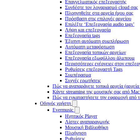
Επαγγελματικός επεξεργαστής
Συνδέστε τον λογαριασμό cloud σας
Πλοηγηθείτε στα αρχεία ήχου σας
Πρόσβαση στις επιλογές αρχείου
Επιλέξτε ‘Επεξεργασία audio tags’
Λήψη και επεξεργασία
Επεξεργασία tags
Έξυπνη αυτόματη συμπλήρωση
Αυτόματη μεταφόρτωση
Επεξεργασία τοπικών αρχείων
Επεξεργασία εξωφύλλου άλμπουμ
Περισσότερες ενέργειες στον επεξερ
Ρυθμίσεις επεξεργαστή Tags
Συμπέρασμα
Συχνές ερωτήσεις
Πώς να αναπαράγετε τοπικά αρχεία (αρχεία
Κάντε streaming της μουσικής σας από Ma
Πώς να εγκαταστήσετε την εφαρμογή από τ
Οδηγός χρήστη
Evermusic
Ηχητικός Player
Λίστες αναπαραγωγής
Μουσική Βιβλιοθήκη
Πλοήγηση
Ρυθμίσεις