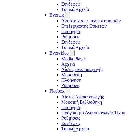
Συνδέσεις
Τοπικά Αρχεία
Evertag
Αντιστοιχίσεις πεδίων ετικετών
Επεξεργαστής Ετικετών
Πλοήγηση
Ρυθμίσεις
Συνδέσεις
Τοπικά Αρχεία
Evervideo
Media Player
Αρχεία
Λίστες αναπαραγωγής
Μεσοθήκη
Πλοήγηση
Ρυθμίσεις
Flacbox
Λίστες Αναπαραγωγής
Μουσική Βιβλιοθήκη
Πλοήγηση
Πρόγραμμα Αναπαραγωγής Ήχου
Ρυθμίσεις
Συνδέσεις
Τοπικά Αρχεία