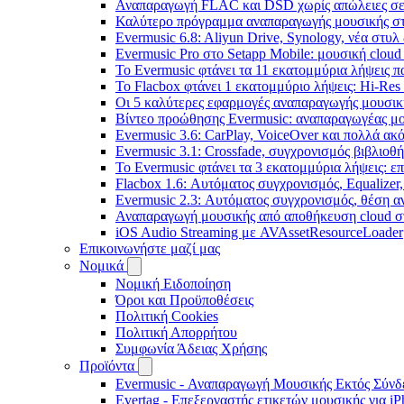
Αναπαραγωγή FLAC και DSD χωρίς απώλειες σε 
Καλύτερο πρόγραμμα αναπαραγωγής μουσικής στο 
Evermusic 6.8: Aliyun Drive, Synology, νέα στυλ
Evermusic Pro στο Setapp Mobile: μουσική cloud
Το Evermusic φτάνει τα 11 εκατομμύρια λήψεις 
Το Flacbox φτάνει 1 εκατομμύριο λήψεις: Hi-Res
Οι 5 καλύτερες εφαρμογές αναπαραγωγής μουσική
Βίντεο προώθησης Evermusic: αναπαραγωγέας μο
Evermusic 3.6: CarPlay, VoiceOver και πολλά ακ
Evermusic 3.1: Crossfade, συγχρονισμός βιβλιοθ
Το Evermusic φτάνει τα 3 εκατομμύρια λήψεις: 
Flacbox 1.6: Αυτόματος συγχρονισμός, Equalize
Evermusic 2.3: Αυτόματος συγχρονισμός, θέση α
Αναπαραγωγή μουσικής από αποθήκευση cloud στ
iOS Audio Streaming με AVAssetResourceLoader
Επικοινωνήστε μαζί μας
Νομικά
Νομική Ειδοποίηση
Όροι και Προϋποθέσεις
Πολιτική Cookies
Πολιτική Απορρήτου
Συμφωνία Άδειας Χρήσης
Προϊόντα
Evermusic - Αναπαραγωγή Μουσικής Εκτός Σύνδε
Evertag - Επεξεργαστής ετικετών μουσικής για i