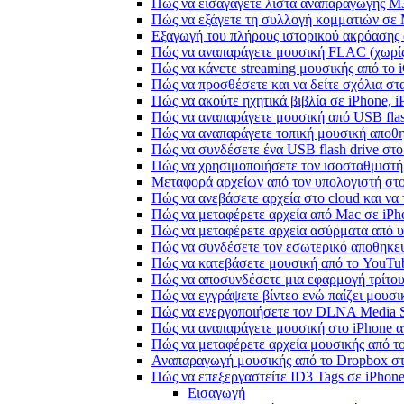
Πώς να εισαγάγετε λίστα αναπαραγωγής M3
Πώς να εξάγετε τη συλλογή κομματιών σε
Εξαγωγή του πλήρους ιστορικού ακρόασης α
Πώς να αναπαράγετε μουσική FLAC (χωρίς
Πώς να κάνετε streaming μουσικής από το 
Πώς να προσθέσετε και να δείτε σχόλια στα
Πώς να ακούτε ηχητικά βιβλία σε iPhone, 
Πώς να αναπαράγετε μουσική από USB flash
Πώς να αναπαράγετε τοπική μουσική αποθ
Πώς να συνδέσετε ένα USB flash drive στο 
Πώς να χρησιμοποιήσετε τον ισοσταθμιστή 
Μεταφορά αρχείων από τον υπολογιστή στ
Πώς να ανεβάσετε αρχεία στο cloud και να 
Πώς να μεταφέρετε αρχεία από Mac σε iPho
Πώς να μεταφέρετε αρχεία ασύρματα από υ
Πώς να συνδέσετε τον εσωτερικό αποθηκευ
Πώς να κατεβάσετε μουσική από το YouTub
Πώς να αποσυνδέσετε μια εφαρμογή τρίτου
Πώς να εγγράψετε βίντεο ενώ παίζει μουσι
Πώς να ενεργοποιήσετε τον DLNA Media Se
Πώς να αναπαράγετε μουσική στο iPhone
Πώς να μεταφέρετε αρχεία μουσικής από το
Αναπαραγωγή μουσικής από το Dropbox στο
Πώς να επεξεργαστείτε ID3 Tags σε iPhon
Εισαγωγή