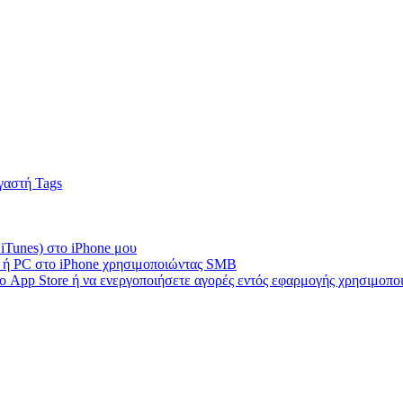
γαστή Tags
 iTunes) στο iPhone μου
c ή PC στο iPhone χρησιμοποιώντας SMB
ο App Store ή να ενεργοποιήσετε αγορές εντός εφαρμογής χρησιμοπ