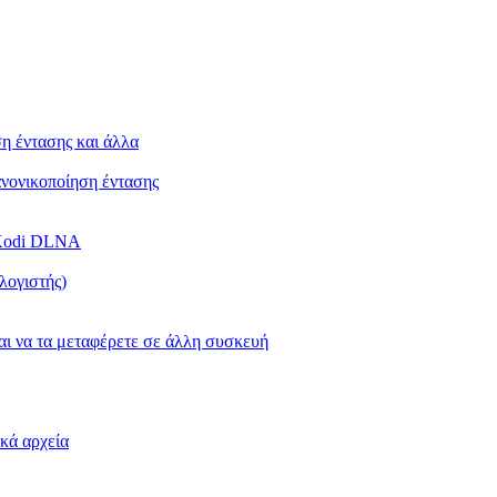
ση έντασης και άλλα
Κανονικοποίηση έντασης
ή Kodi DLNA
λογιστής)
και να τα μεταφέρετε σε άλλη συσκευή
κά αρχεία