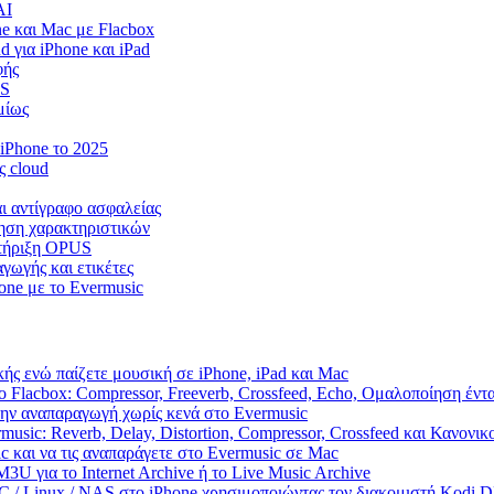
AI
e και Mac με Flacbox
 για iPhone και iPad
φής
OS
μίως
iPhone το 2025
ς cloud
αι αντίγραφο ασφαλείας
πηση χαρακτηριστικών
στήριξη OPUS
γωγής και ετικέτες
one με το Evermusic
ής ενώ παίζετε μουσική σε iPhone, iPad και Mac
 Flacbox: Compressor, Freeverb, Crossfeed, Echo, Ομαλοποίηση έντ
την αναπαραγωγή χωρίς κενά στο Evermusic
usic: Reverb, Delay, Distortion, Compressor, Crossfeed και Κανονι
c και να τις αναπαράγετε στο Evermusic σε Mac
U για το Internet Archive ή το Live Music Archive
PC / Linux / NAS στο iPhone χρησιμοποιώντας τον διακομιστή Kodi