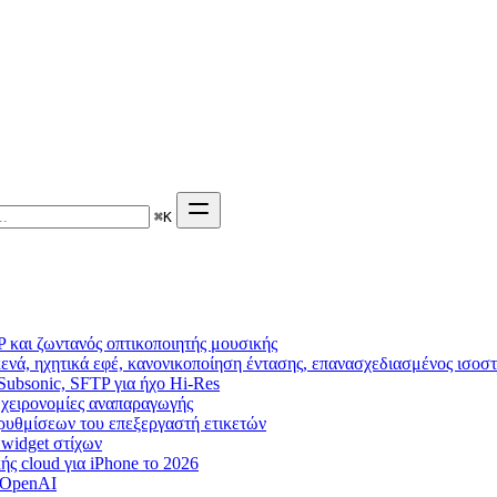
⌘
K
 και ζωντανός οπτικοποιητής μουσικής
ενά, ηχητικά εφέ, κανονικοποίηση έντασης, επανασχεδιασμένος ισοσ
 Subsonic, SFTP για ήχο Hi-Res
g, χειρονομίες αναπαραγωγής
η ρυθμίσεων του επεξεργαστή ετικετών
, widget στίχων
ς cloud για iPhone το 2026
 OpenAI