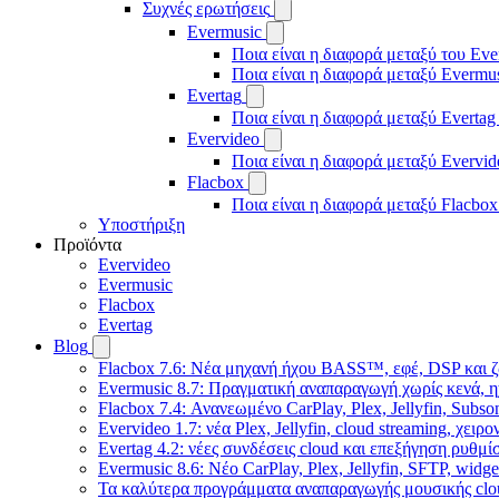
Συχνές ερωτήσεις
Evermusic
Ποια είναι η διαφορά μεταξύ του Eve
Ποια είναι η διαφορά μεταξύ Evermu
Evertag
Ποια είναι η διαφορά μεταξύ Evertag
Evervideo
Ποια είναι η διαφορά μεταξύ Evervid
Flacbox
Ποια είναι η διαφορά μεταξύ Flacbox
Υποστήριξη
Προϊόντα
Evervideo
Evermusic
Flacbox
Evertag
Blog
Flacbox 7.6: Νέα μηχανή ήχου BASS™, εφέ, DSP και ζ
Evermusic 8.7: Πραγματική αναπαραγωγή χωρίς κενά, η
Flacbox 7.4: Ανανεωμένο CarPlay, Plex, Jellyfin, Subso
Evervideo 1.7: νέα Plex, Jellyfin, cloud streaming, χει
Evertag 4.2: νέες συνδέσεις cloud και επεξήγηση ρυθμ
Evermusic 8.6: Νέο CarPlay, Plex, Jellyfin, SFTP, widge
Τα καλύτερα προγράμματα αναπαραγωγής μουσικής clou