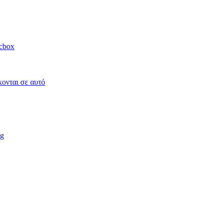
acbox
κονται σε αυτό
ag