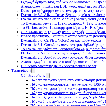
Εξαγωγή άρθρων blog από Wix σε Markdown με Open
Αναπαραγωγή FLAC και DSD χωρίς απώλειες σε iPhon
Καλύτερο πρόγραμμα αναπαραγωγής μουσικής στο cloud
Evermusic 6.8: Aliyun Drive, Synology, νέα στυλ διεπα
Evermusic Pro στο Setapp Mobile: μουσική cloud για i
Το Evermusic φτάνει τα 11 εκατομμύρια λήψεις παγκοσ
Το Flacbox φτάνει 1 εκατομμύριο λήψεις: Hi-Res ήχος
Οι 5 καλύτερες εφαρμογές αναπαραγωγής μουσικής για 
Βίντεο προώθησης Evermusic: αναπαραγωγέας μουσική
Evermusic 3.6: CarPlay, VoiceOver και πολλά ακόμα
Evermusic 3.1: Crossfade, συγχρονισμός βιβλιοθήκης κ
Το Evermusic φτάνει τα 3 εκατομμύρια λήψεις: επισκό
Flacbox 1.6: Αυτόματος συγχρονισμός, Equalizer, υπο
Evermusic 2.3: Αυτόματος συγχρονισμός, θέση αναπαρα
Αναπαραγωγή μουσικής από αποθήκευση cloud στο iPh
iOS Audio Streaming με AVAssetResourceLoader
Τεκμηρίωση
Οδηγίες χρήσης
Πώς να ενεργοποιήσετε έναν οπτικοποιητή μουσικ
Πώς να χρησιμοποιήσετε ηχητικά εφέ και DSP στο
Πώς να ενεργοποιήσετε και να χρησιμοποιήσετε 
Πώς να χρησιμοποιήσετε τα ηχητικά εφέ στο Everm
Πώς να εξάγετε λίστες αναπαραγωγής Apple Musi
Πώς να δημιουργήσετε μια λίστα αναπαραγωγής M3
Πώς να αναπαράγετε τη μουσική σας από Mac / 