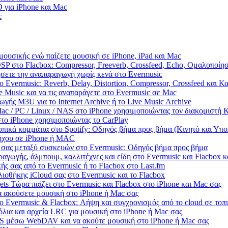
 για iPhone και Mac
c
μουσικής ενώ παίζετε μουσική σε iPhone, iPad και Mac
SP στο Flacbox: Compressor, Freeverb, Crossfeed, Echo, Ομαλοποίη
ήσετε την αναπαραγωγή χωρίς κενά στο Evermusic
 Evermusic: Reverb, Delay, Distortion, Compressor, Crossfeed και 
 Music και να τις αναπαράγετε στο Evermusic σε Mac
γής M3U για το Internet Archive ή το Live Music Archive
ac / PC / Linux / NAS στο iPhone χρησιμοποιώντας τον διακομιστ
το iPhone χρησιμοποιώντας το CarPlay
πικά κομμάτια στο Spotify: Οδηγός βήμα προς βήμα (Κινητό και Υπο
 ήχου σε iPhone ή MAC
 σας μεταξύ συσκευών στο Evermusic: Οδηγός βήμα προς βήμα
ραγωγής, άλμπουμ, καλλιτέχνες και είδη στο Evermusic και Flacbox 
ής σας από το Evermusic ή το Flacbox στο Last.fm
ιοθήκης iCloud σας στο Evermusic και το Flacbox
ts Τώρα παίζει στο Evermusic και Flacbox στο iPhone και Mac σας
 ακούσετε μουσική στο iPhone ή Mac σας
 Evermusic & Flacbox: Λήψη και συγχρονισμός από το cloud σε τοπι
όλια και αρχεία LRC για μουσική στο iPhone ή Mac σας
S μέσω WebDAV και να ακούτε μουσική στο iPhone ή Mac σας