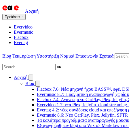
Αρχική
Προϊόντα
Evervideo
Evermusic
Flacbox
Evertag
Blog
Τεκμηρίωση
Υποστήριξη
Νομικά
Επικοινωνία
Σχετικά
⌘
K
Αρχική
Blog
Flacbox 7.6: Νέα μηχανή ήχου BASS™, εφέ, DSP
Evermusic 8.7: Πραγματική αναπαραγωγή χωρίς κ
Flacbox 7.4: Ανανεωμένο CarPlay, Plex, Jellyfin,
Evervideo 1.7: νέα Plex, Jellyfin, cloud streamin
Evertag 4.2: νέες συνδέσεις cloud και επεξήγησ
Evermusic 8.6: Νέο CarPlay, Plex, Jellyfin, SFTP
Τα καλύτερα προγράμματα αναπαραγωγής μουσική
Εξαγωγή άρθρων blog από Wix σε Markdown με