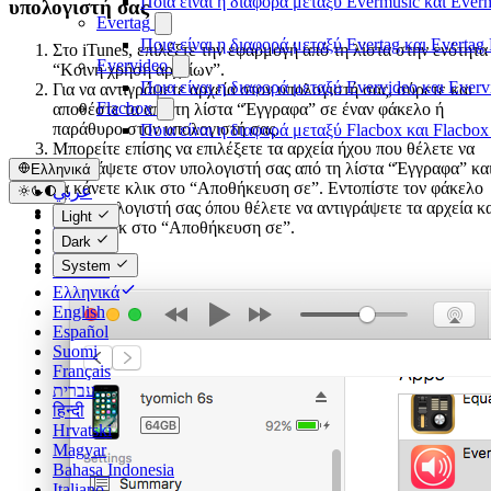
Ποια είναι η διαφορά μεταξύ Evermusic και Eve
υπολογιστή σας
Evertag
Ποια είναι η διαφορά μεταξύ Evertag και Everta
Στο iTunes, επιλέξτε την εφαρμογή από τη λίστα στην ενότητα
Evervideo
“Κοινή χρήση αρχείων”.
Ποια είναι η διαφορά μεταξύ Evervideo και Ever
Για να αντιγράψετε αρχεία στον υπολογιστή σας, σύρετε και
Flacbox
αποθέστε τα από τη λίστα “Έγγραφα” σε έναν φάκελο ή
παράθυρο στον υπολογιστή σας.
Ποια είναι η διαφορά μεταξύ Flacbox και Flacbo
Μπορείτε επίσης να επιλέξετε τα αρχεία ήχου που θέλετε να
αντιγράψετε στον υπολογιστή σας από τη λίστα “Έγγραφα” κα
Ελληνικά
να κάνετε κλικ στο “Αποθήκευση σε”. Εντοπίστε τον φάκελο
عربي
στον υπολογιστή σας όπου θέλετε να αντιγράψετε τα αρχεία κ
Català
Light
κάντε κλικ στο “Αποθήκευση σε”.
Čeština
Dark
Dansk
System
Deutsch
Ελληνικά
English
Español
Suomi
Français
עברית
हिन्दी
Hrvatski
Magyar
Bahasa Indonesia
Italiano