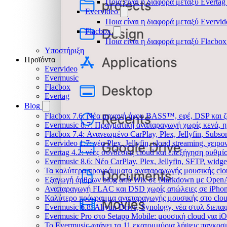
Ποια είναι η διαφορά μεταξύ Evertag
Evervideo
Ποια είναι η διαφορά μεταξύ Evervid
Flacbox
Ποια είναι η διαφορά μεταξύ Flacbox
Υποστήριξη
Προϊόντα
Evervideo
Evermusic
Flacbox
Evertag
Blog
Flacbox 7.6: Νέα μηχανή ήχου BASS™, εφέ, DSP και ζ
Evermusic 8.7: Πραγματική αναπαραγωγή χωρίς κενά, η
Flacbox 7.4: Ανανεωμένο CarPlay, Plex, Jellyfin, Subso
Evervideo 1.7: νέα Plex, Jellyfin, cloud streaming, χει
Evertag 4.2: νέες συνδέσεις cloud και επεξήγηση ρυθμ
Evermusic 8.6: Νέο CarPlay, Plex, Jellyfin, SFTP, widge
Τα καλύτερα προγράμματα αναπαραγωγής μουσικής clou
Εξαγωγή άρθρων blog από Wix σε Markdown με Open
Αναπαραγωγή FLAC και DSD χωρίς απώλειες σε iPhon
Καλύτερο πρόγραμμα αναπαραγωγής μουσικής στο cloud
Evermusic 6.8: Aliyun Drive, Synology, νέα στυλ διεπα
Evermusic Pro στο Setapp Mobile: μουσική cloud για i
Το Evermusic φτάνει τα 11 εκατομμύρια λήψεις παγκοσ