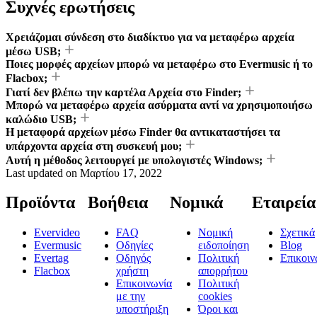
Συχνές ερωτήσεις
Χρειάζομαι σύνδεση στο διαδίκτυο για να μεταφέρω αρχεία
μέσω USB;
Ποιες μορφές αρχείων μπορώ να μεταφέρω στο Evermusic ή το
Flacbox;
Γιατί δεν βλέπω την καρτέλα Αρχεία στο Finder;
Μπορώ να μεταφέρω αρχεία ασύρματα αντί να χρησιμοποιήσω
καλώδιο USB;
Η μεταφορά αρχείων μέσω Finder θα αντικαταστήσει τα
υπάρχοντα αρχεία στη συσκευή μου;
Αυτή η μέθοδος λειτουργεί με υπολογιστές Windows;
Last updated on
Μαρτίου 17, 2022
Προϊόντα
Βοήθεια
Νομικά
Εταιρεία
Evervideo
FAQ
Νομική
Σχετικά
Evermusic
Οδηγίες
ειδοποίηση
Blog
Evertag
Οδηγός
Πολιτική
Επικοιν
Flacbox
χρήστη
απορρήτου
Επικοινωνία
Πολιτική
με την
cookies
υποστήριξη
Όροι και