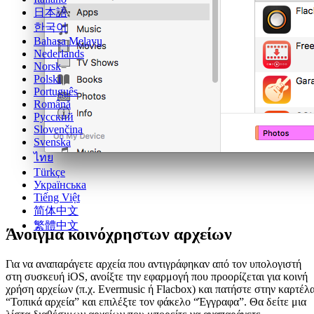
日本語
한국어
Bahasa Melayu
Nederlands
Norsk
Polski
Português
Română
Русский
Slovenčina
Svenska
ไทย
Türkçe
Українська
Tiếng Việt
简体中文
繁體中文
Άνοιγμα κοινόχρηστων αρχείων
Για να αναπαράγετε αρχεία που αντιγράφηκαν από τον υπολογιστή
στη συσκευή iOS, ανοίξτε την εφαρμογή που προορίζεται για κοινή
χρήση αρχείων (π.χ. Evermusic ή Flacbox) και πατήστε στην καρτέλ
“Τοπικά αρχεία” και επιλέξτε τον φάκελο “Έγγραφα”. Θα δείτε μια