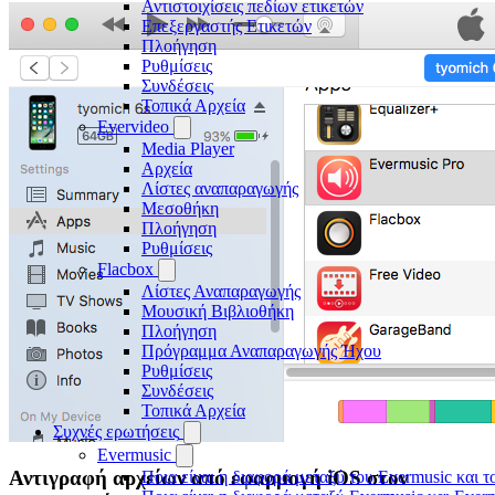
Αντιστοιχίσεις πεδίων ετικετών
Επεξεργαστής Ετικετών
Πλοήγηση
Ρυθμίσεις
Συνδέσεις
Τοπικά Αρχεία
Evervideo
Media Player
Αρχεία
Λίστες αναπαραγωγής
Μεσοθήκη
Πλοήγηση
Ρυθμίσεις
Flacbox
Λίστες Αναπαραγωγής
Μουσική Βιβλιοθήκη
Πλοήγηση
Πρόγραμμα Αναπαραγωγής Ήχου
Ρυθμίσεις
Συνδέσεις
Τοπικά Αρχεία
Συχνές ερωτήσεις
Evermusic
Αντιγραφή αρχείων από εφαρμογή iOS στον
Ποια είναι η διαφορά μεταξύ του Evermusic και τ