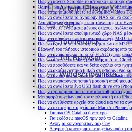
Πώς να κάνετε Scrobble το ιστορικό μουσικής σας
Οδηγός βήμα προς βήμα: Εισαγωγή της βιβλιοθήκη
Πώς να χρησιμοποιήσετε τα δυναμικά widgets Τώρ
Πώς να συνδέσετε το Synology NAS και να ακού
Αναπαραγωγή μουσικής εκτός σύνδεσης στο Everm
Πώς να δείτε ενσωματωμένους στίχους, σχόλια κ
Πώς να συνδέσετε αποθηκευτικό χώρο NAS μέσω
Πώς να εισαγάγετε λίστα αναπαραγωγής M3U στο
Πώς να εξάγετε τη συλλογή κομματιών σε M3U,
Εξαγωγή του πλήρους ιστορικού ακρόασης από το 
Πώς να αναπαράγετε μουσική FLAC (χωρίς απώλε
Πώς να κάνετε streaming μουσικής από το iCloud
Πώς να προσθέσετε και να δείτε σχόλια στα ηχητ
Πώς να ακούτε ηχητικά βιβλία σε iPhone, iPad κ
Πώς να αναπαράγετε μουσική από USB flash drive
Πώς να αναπαράγετε τοπική μουσική αποθηκευμέ
Πώς να συνδέσετε ένα USB flash drive στο iPhone
Πώς να χρησιμοποιήσετε τον ισοσταθμιστή ήχου σ
Μεταφορά αρχείων από τον υπολογιστή στο iPh
Πώς να ανεβάσετε αρχεία στο cloud και να τα συν
Πώς να μεταφέρετε αρχεία από Mac σε iPhone ή 
Για macOS Catalina ή νεότερο
Για εκδόσεις macOS πριν από το Catalina
Άνοιγμα κοινόχρηστων αρχείων
Διαγραφή κοινόχρηστων αρχείων από τη σ