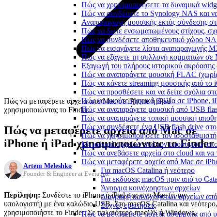
Πώς να χρησιμοποιήσετε τα δυναμικά widge
Πώς να συνδέσετε το Synology NAS και να
Αναπαραγωγή μουσικής εκτός σύνδεσης στο
Πώς να δείτε ενσωματωμένους στίχους, σχ
Πώς να συνδέσετε αποθηκευτικό χώρο NA
Πώς να εισαγάγετε λίστα αναπαραγωγής M3
Πώς να εξάγετε τη συλλογή κομματιών σε
Εξαγωγή του πλήρους ιστορικού ακρόασης α
Πώς να αναπαράγετε μουσική FLAC (χωρίς
Πώς να κάνετε streaming μουσικής από το 
Πώς να προσθέσετε και να δείτε σχόλια στα
Πώς να ακούτε ηχητικά βιβλία σε iPhone, 
Πώς να μεταφέρετε αρχεία από Mac σε iPhone ή iPad
Πώς να αναπαράγετε μουσική από USB flash
χρησιμοποιώντας το Finder
Πώς να αναπαράγετε τοπική μουσική αποθ
Πώς να συνδέσετε ένα USB flash drive στο 
Πώς να μεταφέρετε αρχεία από Mac σε
Πώς να χρησιμοποιήσετε τον ισοσταθμιστή 
iPhone ή iPad χρησιμοποιώντας το Finder
Μεταφορά αρχείων από τον υπολογιστή στ
Πώς να ανεβάσετε αρχεία στο cloud και να 
Πώς να μεταφέρετε αρχεία από Mac σε iPho
Artem Meleshko
Για macOS Catalina ή νεότερο
Founder & Engineer at Everappz
Για εκδόσεις macOS πριν από το Cata
Άνοιγμα κοινόχρηστων αρχείων
Περίληψη:
Συνδέστε το iPhone ή iPad σας στο Mac (ή τον
Διαγραφή κοινόχρηστων αρχείων από
υπολογιστή) με ένα καλώδιο USB. Στο macOS Catalina και νεότερο
Συχνές ερωτήσεις
χρησιμοποιήστε το Finder. Σε παλαιότερο macOS ή Windows,
Πώς να μεταφέρετε αρχεία ασύρματα από υ