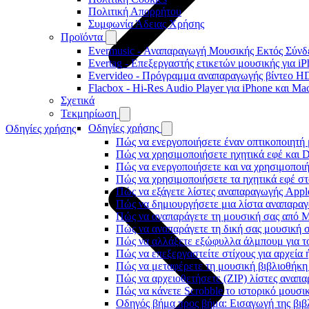
Πολιτική Απορρήτου
Συμφωνία Άδειας Χρήσης
Προϊόντα
Evermusic - Αναπαραγωγή Μουσικής Εκτός Σύνδε
Evertag - Επεξεργαστής ετικετών μουσικής για i
Evervideo - Πρόγραμμα αναπαραγωγής βίντεο HD
Flacbox - Hi-Res Audio Player για iPhone και Ma
Σχετικά
Τεκμηρίωση
Οδηγίες χρήσης
Οδηγίες χρήσης
Πώς να ενεργοποιήσετε έναν οπτικοποιητή 
Πώς να χρησιμοποιήσετε ηχητικά εφέ και D
Πώς να ενεργοποιήσετε και να χρησιμοποι
Πώς να χρησιμοποιήσετε τα ηχητικά εφέ στο
Πώς να εξάγετε λίστες αναπαραγωγής Apple
Πώς να δημιουργήσετε μια λίστα αναπαραγω
Πώς να αναπαράγετε τη μουσική σας από M
Πώς να αναπαράγετε τη δική σας μουσική σ
Πώς να αλλάξετε εξώφυλλα άλμπουμ για το
Πώς να επεξεργαστείτε στίχους για αρχεία
Πώς να μεταφέρετε τη μουσική βιβλιοθήκη
Πώς να αρχειοθετήσετε (ZIP) λίστες αναπα
Πώς να κάνετε Scrobble το ιστορικό μουσικ
Οδηγός βήμα προς βήμα: Εισαγωγή της βιβλ