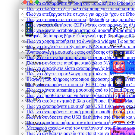
Πώς να αναπαράγετε τη δική σας μουσική στο iPhone χ
Πώς να αλλάξετε εξώφυλλα άλμπουμ για τοπικά κομμάτι
Πώς να επεξεργαστείτε στίχους για αρχεία ήχου σε iP
Πώς να μεταφέρετε τη μουσική βιβλιοθήκη σας μεταξύ
Πώς να αρχειοθετήσετε (ZIP) λίστες αναπαραγωγής, άλμ
Πώς να κάνετε Scrobble το ιστορικό μουσικής σας από τ
Οδηγός βήμα προς βήμα: Εισαγωγή της βιβλιοθήκης iCl
Πώς να χρησιμοποιήσετε τα δυναμικά widgets Τώρα παί
Πώς να συνδέσετε το Synology NAS και να ακούσετε μ
Αναπαραγωγή μουσικής εκτός σύνδεσης στο Evermusic &
Πώς να δείτε ενσωματωμένους στίχους, σχόλια και αρχ
Πώς να συνδέσετε αποθηκευτικό χώρο NAS μέσω WebD
Πώς να εισαγάγετε λίστα αναπαραγωγής M3U στο Everm
Πώς να εξάγετε τη συλλογή κομματιών σε M3U, CSV κ
Εξαγωγή του πλήρους ιστορικού ακρόασης από το Everm
Πώς να αναπαράγετε μουσική FLAC (χωρίς απώλειες) 
Πώς να κάνετε streaming μουσικής από το iCloud Drive
Πώς να προσθέσετε και να δείτε σχόλια στα ηχητικά σα
Πώς να ακούτε ηχητικά βιβλία σε iPhone, iPad και Mac
Πώς να αναπαράγετε μουσική από USB flash drive στο i
Πώς να αναπαράγετε τοπική μουσική αποθηκευμένη στο
Πώς να συνδέσετε ένα USB flash drive στο iPhone και ν
Πώς να χρησιμοποιήσετε τον ισοσταθμιστή ήχου στο iPh
Μεταφορά αρχείων από τον υπολογιστή στο iPhone χρ
Πώς να ανεβάσετε αρχεία στο cloud και να τα συνδέσετε