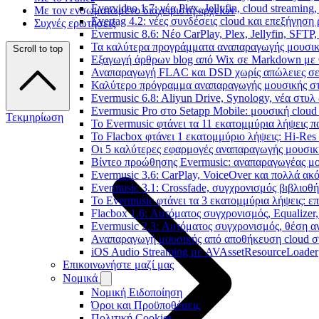
Evervideo 1.7: νέα Plex, Jellyfin, cloud streamin
Με τον ενσωματωμένο διαχειριστή αρχείων
Evertag 4.2: νέες συνδέσεις cloud και επεξήγησ
Συχνές ερωτήσεις
Evermusic 8.6: Νέο CarPlay, Plex, Jellyfin, SFTP
Τα καλύτερα προγράμματα αναπαραγωγής μουσική
Scroll to top
Εξαγωγή άρθρων blog από Wix σε Markdown με
Αναπαραγωγή FLAC και DSD χωρίς απώλειες σε 
Καλύτερο πρόγραμμα αναπαραγωγής μουσικής στο 
Evermusic 6.8: Aliyun Drive, Synology, νέα στυλ
Evermusic Pro στο Setapp Mobile: μουσική cloud
Τεκμηρίωση
Το Evermusic φτάνει τα 11 εκατομμύρια λήψεις 
Το Flacbox φτάνει 1 εκατομμύριο λήψεις: Hi-Res
Οι 5 καλύτερες εφαρμογές αναπαραγωγής μουσική
Βίντεο προώθησης Evermusic: αναπαραγωγέας μο
Evermusic 3.6: CarPlay, VoiceOver και πολλά ακ
Evermusic 3.1: Crossfade, συγχρονισμός βιβλιοθ
Το Evermusic φτάνει τα 3 εκατομμύρια λήψεις: 
Flacbox 1.6: Αυτόματος συγχρονισμός, Equalize
Evermusic 2.3: Αυτόματος συγχρονισμός, θέση α
Αναπαραγωγή μουσικής από αποθήκευση cloud στ
iOS Audio Streaming με AVAssetResourceLoader
Επικοινωνήστε μαζί μας
Νομικά
Νομική Ειδοποίηση
Όροι και Προϋποθέσεις
Πολιτική Cookies