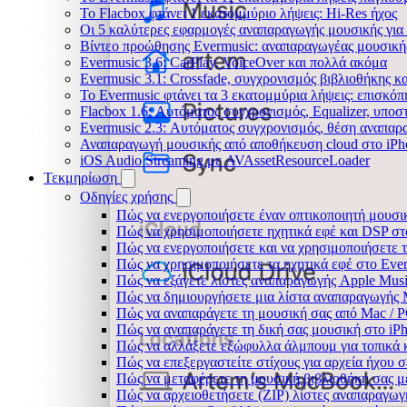
Το Flacbox φτάνει 1 εκατομμύριο λήψεις: Hi-Res ήχος
Οι 5 καλύτερες εφαρμογές αναπαραγωγής μουσικής για 
Βίντεο προώθησης Evermusic: αναπαραγωγέας μουσική
Evermusic 3.6: CarPlay, VoiceOver και πολλά ακόμα
Evermusic 3.1: Crossfade, συγχρονισμός βιβλιοθήκης κ
Το Evermusic φτάνει τα 3 εκατομμύρια λήψεις: επισκό
Flacbox 1.6: Αυτόματος συγχρονισμός, Equalizer, υπο
Evermusic 2.3: Αυτόματος συγχρονισμός, θέση αναπαρα
Αναπαραγωγή μουσικής από αποθήκευση cloud στο iPh
iOS Audio Streaming με AVAssetResourceLoader
Τεκμηρίωση
Οδηγίες χρήσης
Πώς να ενεργοποιήσετε έναν οπτικοποιητή μουσικ
Πώς να χρησιμοποιήσετε ηχητικά εφέ και DSP στο
Πώς να ενεργοποιήσετε και να χρησιμοποιήσετε 
Πώς να χρησιμοποιήσετε τα ηχητικά εφέ στο Everm
Πώς να εξάγετε λίστες αναπαραγωγής Apple Musi
Πώς να δημιουργήσετε μια λίστα αναπαραγωγής M3
Πώς να αναπαράγετε τη μουσική σας από Mac / 
Πώς να αναπαράγετε τη δική σας μουσική στο iP
Πώς να αλλάξετε εξώφυλλα άλμπουμ για τοπικά κ
Πώς να επεξεργαστείτε στίχους για αρχεία ήχου
Πώς να μεταφέρετε τη μουσική βιβλιοθήκη σας 
Πώς να αρχειοθετήσετε (ZIP) λίστες αναπαραγωγή