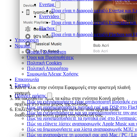
Evertag
Ποια είναι η διαφορά μεταξύ Evertag και E
Evervideo
Ποια είναι η διαφορά μεταξύ Evervideo κα
Flacbox
Ποια είναι η διαφορά μεταξύ Flacbox και 
Υποστήριξη
Νομικά
Νομική Ειδοποίηση
Όροι και Προϋποθέσεις
Πολιτική Cookies
Πολιτική Απορρήτου
Συμφωνία Άδειας Χρήσης
Επικοινωνία
Σχετικά
Κάντε κλικ στην ενότητα Εφαρμογές στην αριστερή πλαϊνή
γραμμή.
Οδηγίες χρήσης
Μετακινηθείτε προς τα κάτω στην ενότητα Κοινή χρήση
Πώς να ενεργοποιήσετε έναν οπτικοποιητή μουσικής ενώ
αρχείων στο κάτω μέρος της σελίδας.
Πώς να χρησιμοποιήσετε ηχητικά εφέ και DSP στο Flac
Επιλέξτε την εφαρμογή για να δείτε ποια αρχεία είναι
Πώς να ενεργοποιήσετε και να χρησιμοποιήσετε την αν
διαθέσιμα για κοινή χρήση στη συσκευή σας.
Πώς να χρησιμοποιήσετε τα ηχητικά εφέ στο Evermusic:
Πώς να εξάγετε λίστες αναπαραγωγής Apple Music και 
Πώς να δημιουργήσετε μια λίστα αναπαραγωγής M3U για 
Πώς να αναπαράγετε τη μουσική σας από Mac / PC / L