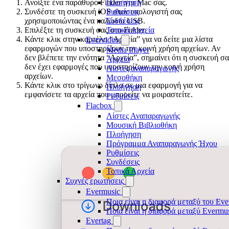
Πλοήγηση
Ανοίξτε ένα παράθυρο Finder στο Mac σας.
Ρυθμίσεις
Συνδέστε τη συσκευή iOS στον υπολογιστή σας
Συνδέσεις
χρησιμοποιώντας ένα καλώδιο USB.
Τοπικά Αρχεία
Επιλέξτε τη συσκευή σας στο Finder.
Κάντε κλικ στην καρτέλα “Αρχεία” για να δείτε μια λίστα
Evervideo
εφαρμογών που υποστηρίζουν την κοινή χρήση αρχείων. Αν
Media Player
δεν βλέπετε την ενότητα “Αρχεία”, σημαίνει ότι η συσκευή σα
Αρχεία
δεν έχει εφαρμογές που υποστηρίζουν την κοινή χρήση
Λίστες αναπαραγωγής
αρχείων.
Μεσοθήκη
Κάντε κλικ στο τρίγωνο δίπλα σε μια εφαρμογή για να
Πλοήγηση
εμφανίσετε τα αρχεία που μπορείτε να μοιραστείτε.
Ρυθμίσεις
Flacbox
Λίστες Αναπαραγωγής
Μουσική Βιβλιοθήκη
Πλοήγηση
Πρόγραμμα Αναπαραγωγής Ήχου
Ρυθμίσεις
Συνδέσεις
Τοπικά Αρχεία
Συχνές ερωτήσεις
Evermusic
Ποια είναι η διαφορά μεταξύ του Eve
Ποια είναι η διαφορά μεταξύ Evermu
Evertag