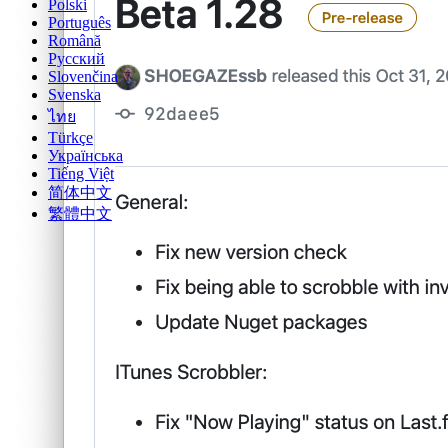
Polski
Português
Română
Русский
Slovenčina
Svenska
ไทย
Türkçe
Українська
Tiếng Việt
简体中文
繁體中文