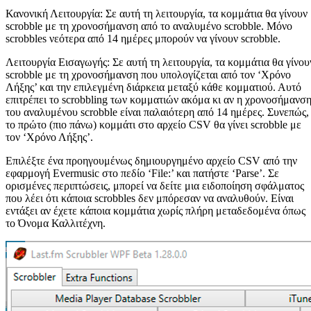
Κανονική Λειτουργία: Σε αυτή τη λειτουργία, τα κομμάτια θα γίνουν
scrobble με τη χρονοσήμανση από το αναλυμένο scrobble. Μόνο
scrobbles νεότερα από 14 ημέρες μπορούν να γίνουν scrobble.
Λειτουργία Εισαγωγής: Σε αυτή τη λειτουργία, τα κομμάτια θα γίνου
scrobble με τη χρονοσήμανση που υπολογίζεται από τον ‘Χρόνο
Λήξης’ και την επιλεγμένη διάρκεια μεταξύ κάθε κομματιού. Αυτό
επιτρέπει το scrobbling των κομματιών ακόμα κι αν η χρονοσήμανσ
του αναλυμένου scrobble είναι παλαιότερη από 14 ημέρες. Συνεπώς,
το πρώτο (πιο πάνω) κομμάτι στο αρχείο CSV θα γίνει scrobble με
τον ‘Χρόνο Λήξης’.
Επιλέξτε ένα προηγουμένως δημιουργημένο αρχείο CSV από την
εφαρμογή Evermusic στο πεδίο ‘File:’ και πατήστε ‘Parse’. Σε
ορισμένες περιπτώσεις, μπορεί να δείτε μια ειδοποίηση σφάλματος
που λέει ότι κάποια scrobbles δεν μπόρεσαν να αναλυθούν. Είναι
εντάξει αν έχετε κάποια κομμάτια χωρίς πλήρη μεταδεδομένα όπως
το Όνομα Καλλιτέχνη.