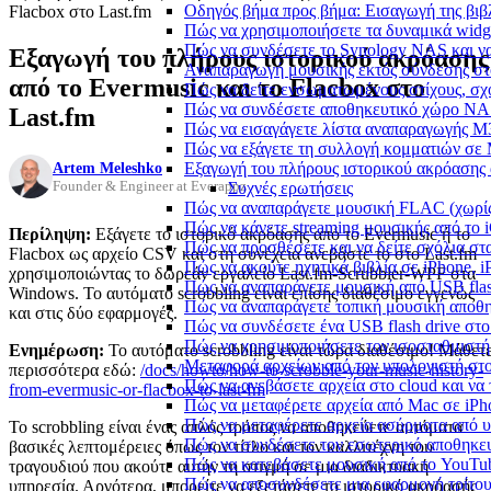
Οδηγός βήμα προς βήμα: Εισαγωγή της βιβλ
Flacbox στο Last.fm
Πώς να χρησιμοποιήσετε τα δυναμικά widge
Πώς να συνδέσετε το Synology NAS και να
Εξαγωγή του πλήρους ιστορικού ακρόασης
Αναπαραγωγή μουσικής εκτός σύνδεσης στο
από το Evermusic και το Flacbox στο
Πώς να δείτε ενσωματωμένους στίχους, σχ
Πώς να συνδέσετε αποθηκευτικό χώρο NA
Last.fm
Πώς να εισαγάγετε λίστα αναπαραγωγής M3
Πώς να εξάγετε τη συλλογή κομματιών σε
Artem Meleshko
Εξαγωγή του πλήρους ιστορικού ακρόασης α
Founder & Engineer at Everappz
Συχνές ερωτήσεις
Πώς να αναπαράγετε μουσική FLAC (χωρίς
Πώς να κάνετε streaming μουσικής από το 
Περίληψη:
Εξάγετε το ιστορικό ακρόασης από το Evermusic ή το
Πώς να προσθέσετε και να δείτε σχόλια στα
Flacbox ως αρχείο CSV και στη συνέχεια ανεβάστε το στο Last.fm
Πώς να ακούτε ηχητικά βιβλία σε iPhone, 
χρησιμοποιώντας το δωρεάν εργαλείο Last.fm-Scrubbler-WPF στα
Πώς να αναπαράγετε μουσική από USB flash
Windows. Το αυτόματο scrobbling είναι επίσης διαθέσιμο εγγενώς
Πώς να αναπαράγετε τοπική μουσική αποθ
και στις δύο εφαρμογές.
Πώς να συνδέσετε ένα USB flash drive στο 
Πώς να χρησιμοποιήσετε τον ισοσταθμιστή 
Ενημέρωση:
Το αυτόματο scrobbling είναι τώρα διαθέσιμο! Μάθετ
Μεταφορά αρχείων από τον υπολογιστή στ
περισσότερα εδώ:
/docs/howto/how-to-scrobble-your-music-history-
Πώς να ανεβάσετε αρχεία στο cloud και να 
from-evermusic-or-flacbox-to-last-fm
Πώς να μεταφέρετε αρχεία από Mac σε iPho
Πώς να μεταφέρετε αρχεία ασύρματα από υ
Το scrobbling είναι ένας απλός τρόπος να αποθηκεύετε αυτόματα
Πώς να συνδέσετε τον εσωτερικό αποθηκευ
βασικές λεπτομέρειες όπως τον τίτλο και τον καλλιτέχνη του
Πώς να κατεβάσετε μουσική από το YouTub
τραγουδιού που ακούτε αυτήν τη στιγμή σε μια διαδικτυακή
Πώς να αποσυνδέσετε μια εφαρμογή τρίτου
υπηρεσία. Αργότερα, μπορείτε να εξετάσετε το ιστορικό ακρόασής