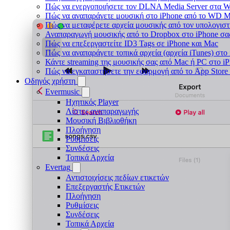
Πώς να ενεργοποιήσετε τον DLNA Media Server στα Wi
Πώς να αναπαράγετε μουσική στο iPhone από το WD 
Πώς να μεταφέρετε αρχεία μουσικής από τον υπολογιστ
Αναπαραγωγή μουσικής από το Dropbox στο iPhone σας
Πώς να επεξεργαστείτε ID3 Tags σε iPhone και Mac
Πώς να αναπαράγετε τοπικά αρχεία (αρχεία iTunes) στο
Κάντε streaming της μουσικής σας από Mac ή PC στο 
Πώς να εγκαταστήσετε την εφαρμογή από το App Store
Οδηγός χρήστη
Evermusic
Ηχητικός Player
Λίστες αναπαραγωγής
Μουσική Βιβλιοθήκη
Πλοήγηση
Ρυθμίσεις
Συνδέσεις
Τοπικά Αρχεία
Evertag
Αντιστοιχίσεις πεδίων ετικετών
Επεξεργαστής Ετικετών
Πλοήγηση
Ρυθμίσεις
Συνδέσεις
Τοπικά Αρχεία