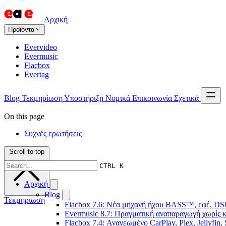
Αρχική
Προϊόντα
Evervideo
Evermusic
Flacbox
Evertag
Blog
Τεκμηρίωση
Υποστήριξη
Νομικά
Επικοινωνία
Σχετικά
On this page
Συχνές ερωτήσεις
Scroll to top
CTRL K
Αρχική
Blog
Τεκμηρίωση
Flacbox 7.6: Νέα μηχανή ήχου BASS™, εφέ, DSP
Evermusic 8.7: Πραγματική αναπαραγωγή χωρίς κ
Flacbox 7.4: Ανανεωμένο CarPlay, Plex, Jellyfin,