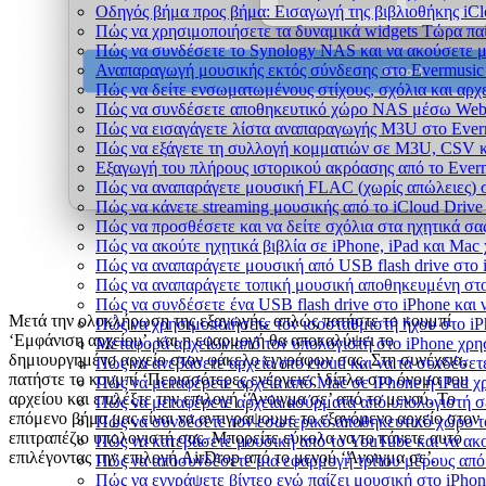
Οδηγός βήμα προς βήμα: Εισαγωγή της βιβλιοθήκης iCl
Πώς να χρησιμοποιήσετε τα δυναμικά widgets Τώρα παί
Πώς να συνδέσετε το Synology NAS και να ακούσετε μ
Αναπαραγωγή μουσικής εκτός σύνδεσης στο Evermusic &
Πώς να δείτε ενσωματωμένους στίχους, σχόλια και αρχ
Πώς να συνδέσετε αποθηκευτικό χώρο NAS μέσω WebD
Πώς να εισαγάγετε λίστα αναπαραγωγής M3U στο Everm
Πώς να εξάγετε τη συλλογή κομματιών σε M3U, CSV κ
Εξαγωγή του πλήρους ιστορικού ακρόασης από το Everm
Πώς να αναπαράγετε μουσική FLAC (χωρίς απώλειες) 
Πώς να κάνετε streaming μουσικής από το iCloud Drive
Πώς να προσθέσετε και να δείτε σχόλια στα ηχητικά σα
Πώς να ακούτε ηχητικά βιβλία σε iPhone, iPad και Mac
Πώς να αναπαράγετε μουσική από USB flash drive στο i
Πώς να αναπαράγετε τοπική μουσική αποθηκευμένη στο
Πώς να συνδέσετε ένα USB flash drive στο iPhone και ν
Μετά την ολοκλήρωση της εξαγωγής, απλώς πατήστε το κουμπί
Πώς να χρησιμοποιήσετε τον ισοσταθμιστή ήχου στο iPh
‘Εμφάνιση αρχείου’, και η εφαρμογή θα αποκαλύψει το
Μεταφορά αρχείων από τον υπολογιστή στο iPhone χρ
δημιουργημένο αρχείο στον φάκελο εγγράφων σας. Στη συνέχεια,
Πώς να ανεβάσετε αρχεία στο cloud και να τα συνδέσετε
πατήστε το κουμπί ‘Περισσότερες ενέργειες’ δίπλα στο όνομα του
Πώς να μεταφέρετε αρχεία από Mac σε iPhone ή iPad χ
αρχείου και επιλέξτε την επιλογή ‘Άνοιγμα σε’ από το μενού. Το
Πώς να μεταφέρετε αρχεία ασύρματα από υπολογιστή σ
επόμενο βήμα μας είναι να αντιγράψουμε το εξαγόμενο αρχείο στον
Πώς να συνδέσετε τον εσωτερικό αποθηκευτικό χώρο τ
επιτραπέζιο υπολογιστή σας. Μπορείτε εύκολα να το κάνετε αυτό
Πώς να κατεβάσετε μουσική από το YouTube και να ακ
επιλέγοντας την επιλογή AirDrop από το μενού ‘Άνοιγμα σε’.
Πώς να αποσυνδέσετε μια εφαρμογή τρίτου μέρους από
Πώς να εγγράψετε βίντεο ενώ παίζει μουσική στο iPho