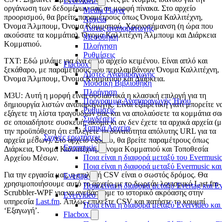
Evervideo
οργάνωση των δεδομένων σας σε μορφή πίνακα. Στο αρχείο
Media Player
προορισμού, θα βρείτε παραμέτρους όπως Όνομα Καλλιτέχνη,
Αρχεία
Όνομα Άλμπουμ, Όνομα Κομματιού, Χρονοσήμανση (η ώρα που
Λίστες αναπαραγωγής
ακούσατε τα κομμάτια), Όνομα Καλλιτέχνη Άλμπουμ και Διάρκεια
Μεσοθήκη
Κομματιού.
Πλοήγηση
Ρυθμίσεις
TXT: Εδώ μιλάμε για ένα απλό αρχείο κειμένου. Είναι απλό και
Flacbox
ξεκάθαρο, με παραμέτρους που περιλαμβάνουν Όνομα Καλλιτέχνη,
Λίστες Αναπαραγωγής
Όνομα Άλμπουμ, Όνομα Κομματιού και Διάρκεια.
Μουσική Βιβλιοθήκη
Πλοήγηση
M3U: Αυτή η μορφή είναι ουσιαστικά η κλασική επιλογή για τη
Πρόγραμμα Αναπαραγωγής Ήχου
δημιουργία λιστών αναπαραγωγής. Είναι εξαιρετική γιατί μπορείτε ν
Ρυθμίσεις
εξάγετε τη λίστα τραγουδιών σας και να απολαύσετε τα κομμάτια σα
Συνδέσεις
σε οποιαδήποτε συσκευή, ακόμα κι αν δεν έχετε τα αρχικά αρχεία (μ
Τοπικά Αρχεία
την προϋπόθεση ότι επιλέγετε τη δυνατότητα απόλυτης URL για τα
Συχνές ερωτήσεις
αρχεία μέσων). Στο αρχείο εξόδου, θα βρείτε παραμέτρους όπως
Evermusic
Διάρκεια, Όνομα Καλλιτέχνη, Όνομα Κομματιού και Τοποθεσία
Ποια είναι η διαφορά μεταξύ του Evermusic
Αρχείου Μέσων.
Ποια είναι η διαφορά μεταξύ Evermusic κα
Για την εργασία μας, η επιλογή CSV είναι ο σωστός δρόμος. Θα
Evertag
χρησιμοποιήσουμε αυτό το αρχείο με το δωρεάν λογισμικό Last.fm-
Ποια είναι η διαφορά μεταξύ Evertag και E
Scrubbler-WPF για να ανεβάσουμε το ιστορικό ακρόασης στην
Evervideo
υπηρεσία
Last.fm
. Απλώς επιλέξτε CSV και πατήστε το κουμπί
Ποια είναι η διαφορά μεταξύ Evervideo κα
‘Εξαγωγή’.
Flacbox