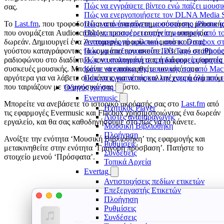
Πώς να εγγράψετε βίντεο ενώ παίζει μουσι
σας.
Πώς να ενεργοποιήσετε τον DLNA Media Se
Το
Last.fm
, που τροφοδοτείται από ένα σύστημα σύστασης μουσική
Πώς να αναπαράγετε μουσική στο iPhone
που ονομάζεται Audioscrobbler, προσφέρει αυτήν την υπηρεσία
Πώς να μεταφέρετε αρχεία μουσικής από το
δωρεάν. Δημιουργεί ένα λεπτομερές προφίλ του μουσικού σας
Αναπαραγωγή μουσικής από το Dropbox στο
γούστου καταγράφοντας τα κομμάτια που ακούτε, είτε από σταθμούς
Πώς να επεξεργαστείτε ID3 Tags σε iPhon
ραδιοφώνου στο διαδίκτυο, τον υπολογιστή σας ή διάφορες φορητές
Πώς να αναπαράγετε τοπικά αρχεία (αρχεία
συσκευές μουσικής. Μπορείτε να επισκεφθείτε τον ιστότοπο
Κάντε streaming της μουσικής σας από Ma
αργότερα για να λάβετε συστάσεις για νέους καλλιτέχνες ή άλμπουμ
Πώς να εγκαταστήσετε την εφαρμογή από τ
που ταιριάζουν με το μουσικό σας γούστο.
Οδηγός χρήστη
Evermusic
Μπορείτε να ανεβάσετε το ιστορικό ακρόασής σας στο
Last.fm
από
Ηχητικός Player
τις εφαρμογές Evermusic και Flacbox χρησιμοποιώντας ένα δωρεάν
Λίστες αναπαραγωγής
εργαλείο, και θα σας καθοδηγήσουμε στο πώς να το κάνετε.
Μουσική Βιβλιοθήκη
Πλοήγηση
Ανοίξτε την ενότητα ‘Μουσική Βιβλιοθήκη’ της εφαρμογής και
Ρυθμίσεις
μετακινηθείτε στην ενότητα ‘Γρήγορη πρόσβαση’. Πατήστε το
Συνδέσεις
στοιχείο μενού ‘Πρόσφατα’.
Τοπικά Αρχεία
Evertag
Αντιστοιχίσεις πεδίων ετικετών
Επεξεργαστής Ετικετών
Πλοήγηση
Ρυθμίσεις
Συνδέσεις