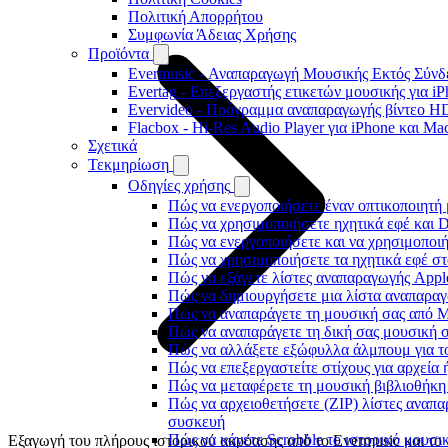
Πολιτική Απορρήτου
Συμφωνία Άδειας Χρήσης
Προϊόντα
Evermusic - Αναπαραγωγή Μουσικής Εκτός Σύνδε
Evertag - Επεξεργαστής ετικετών μουσικής για i
Evervideo - Πρόγραμμα αναπαραγωγής βίντεο HD
Flacbox - Hi-Res Audio Player για iPhone και Ma
Σχετικά
Τεκμηρίωση
Οδηγίες χρήσης
Πώς να ενεργοποιήσετε έναν οπτικοποιητή 
Πώς να χρησιμοποιήσετε ηχητικά εφέ και D
Πώς να ενεργοποιήσετε και να χρησιμοποι
Πώς να χρησιμοποιήσετε τα ηχητικά εφέ στο
Πώς να εξάγετε λίστες αναπαραγωγής Apple
Πώς να δημιουργήσετε μια λίστα αναπαραγω
Πώς να αναπαράγετε τη μουσική σας από M
Πώς να αναπαράγετε τη δική σας μουσική σ
Πώς να αλλάξετε εξώφυλλα άλμπουμ για το
Πώς να επεξεργαστείτε στίχους για αρχεία
Πώς να μεταφέρετε τη μουσική βιβλιοθήκη
Πώς να αρχειοθετήσετε (ZIP) λίστες αναπα
συσκευή
Πώς να κάνετε Scrobble το ιστορικό μουσικ
Εξαγωγή του πλήρους ιστορικού ακρόασης από το Evermusic και το