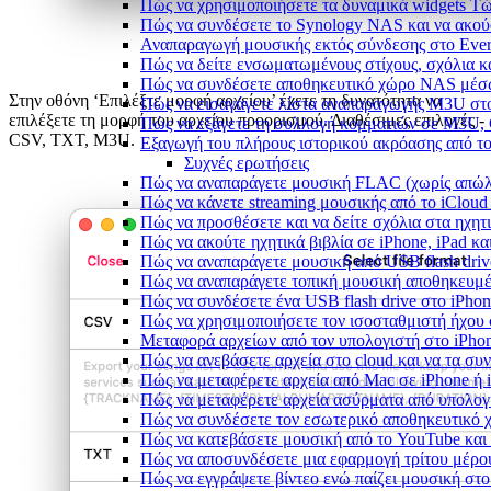
Πώς να χρησιμοποιήσετε τα δυναμικά widgets Τώρ
Πώς να συνδέσετε το Synology NAS και να ακού
Αναπαραγωγή μουσικής εκτός σύνδεσης στο Everm
Πώς να δείτε ενσωματωμένους στίχους, σχόλια κ
Πώς να συνδέσετε αποθηκευτικό χώρο NAS μέσω
Στην οθόνη ‘Επιλέξτε μορφή αρχείου’ έχετε τη δυνατότητα να
Πώς να εισαγάγετε λίστα αναπαραγωγής M3U στο
επιλέξετε τη μορφή του αρχείου προορισμού. Διαθέσιμες επιλογές -
Πώς να εξάγετε τη συλλογή κομματιών σε M3U,
CSV, TXT, M3U.
Εξαγωγή του πλήρους ιστορικού ακρόασης από το 
Συχνές ερωτήσεις
Πώς να αναπαράγετε μουσική FLAC (χωρίς απώλε
Πώς να κάνετε streaming μουσικής από το iCloud
Πώς να προσθέσετε και να δείτε σχόλια στα ηχητ
Πώς να ακούτε ηχητικά βιβλία σε iPhone, iPad κ
Πώς να αναπαράγετε μουσική από USB flash drive
Πώς να αναπαράγετε τοπική μουσική αποθηκευμέ
Πώς να συνδέσετε ένα USB flash drive στο iPhone
Πώς να χρησιμοποιήσετε τον ισοσταθμιστή ήχου σ
Μεταφορά αρχείων από τον υπολογιστή στο iPh
Πώς να ανεβάσετε αρχεία στο cloud και να τα συν
Πώς να μεταφέρετε αρχεία από Mac σε iPhone ή 
Πώς να μεταφέρετε αρχεία ασύρματα από υπολογ
Πώς να συνδέσετε τον εσωτερικό αποθηκευτικό 
Πώς να κατεβάσετε μουσική από το YouTube και 
Πώς να αποσυνδέσετε μια εφαρμογή τρίτου μέρο
Πώς να εγγράψετε βίντεο ενώ παίζει μουσική στο