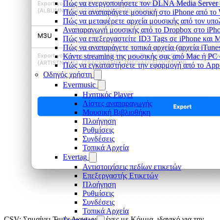
Πώς να ενεργοποιήσετε τον DLNA Media Server 
Πώς να αναπαράγετε μουσική στο iPhone από 
Πώς να μεταφέρετε αρχεία μουσικής από τον υπο
Αναπαραγωγή μουσικής από το Dropbox στο iPhon
Πώς να επεξεργαστείτε ID3 Tags σε iPhone και 
Πώς να αναπαράγετε τοπικά αρχεία (αρχεία iTune
Κάντε streaming της μουσικής σας από Mac ή P
Πώς να εγκαταστήσετε την εφαρμογή από το App 
Οδηγός χρήστη
Evermusic
Ηχητικός Player
Λίστες αναπαραγωγής
Μουσική Βιβλιοθήκη
Πλοήγηση
Ρυθμίσεις
Συνδέσεις
Τοπικά Αρχεία
Evertag
Αντιστοιχίσεις πεδίων ετικετών
Επεξεργαστής Ετικετών
Πλοήγηση
Ρυθμίσεις
Συνδέσεις
Τοπικά Αρχεία
CSV: Σημαίνει Τιμές Διαχωρισμένες με Κόμμα, ιδανικό για την