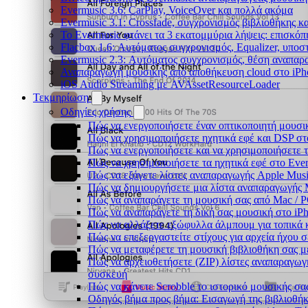
Evermusic 3.6: CarPlay, VoiceOver και πολλά ακόμα
Evermusic 3.1: Crossfade, συγχρονισμός βιβλιοθήκης κ
Το Evermusic φτάνει τα 3 εκατομμύρια λήψεις: επισκό
Flacbox 1.6: Αυτόματος συγχρονισμός, Equalizer, υπο
Evermusic 2.3: Αυτόματος συγχρονισμός, θέση αναπαρα
Αναπαραγωγή μουσικής από αποθήκευση cloud στο iPh
iOS Audio Streaming με AVAssetResourceLoader
Τεκμηρίωση
Οδηγίες χρήσης
Πώς να ενεργοποιήσετε έναν οπτικοποιητή μουσικ
Πώς να χρησιμοποιήσετε ηχητικά εφέ και DSP στο
Πώς να ενεργοποιήσετε και να χρησιμοποιήσετε 
Πώς να χρησιμοποιήσετε τα ηχητικά εφέ στο Everm
Πώς να εξάγετε λίστες αναπαραγωγής Apple Musi
Πώς να δημιουργήσετε μια λίστα αναπαραγωγής M3
Πώς να αναπαράγετε τη μουσική σας από Mac / 
Πώς να αναπαράγετε τη δική σας μουσική στο iP
Πώς να αλλάξετε εξώφυλλα άλμπουμ για τοπικά κ
Πώς να επεξεργαστείτε στίχους για αρχεία ήχου
Πώς να μεταφέρετε τη μουσική βιβλιοθήκη σας 
Πώς να αρχειοθετήσετε (ZIP) λίστες αναπαραγωγή
συσκευή
Πώς να κάνετε Scrobble το ιστορικό μουσικής σας
Οδηγός βήμα προς βήμα: Εισαγωγή της βιβλιοθήκη