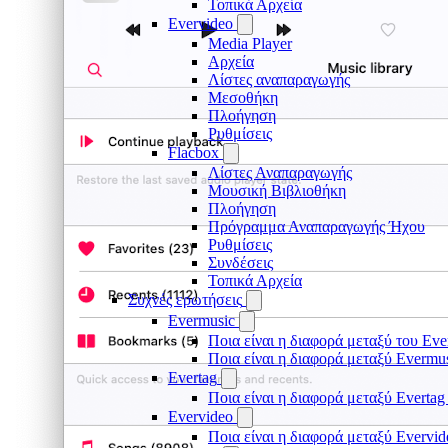
Τοπικά Αρχεία
Evervideo
Media Player
Αρχεία
Λίστες αναπαραγωγής
Μεσοθήκη
Πλοήγηση
Ρυθμίσεις
Flacbox
Λίστες Αναπαραγωγής
Μουσική Βιβλιοθήκη
Πλοήγηση
Πρόγραμμα Αναπαραγωγής Ήχου
Ρυθμίσεις
Συνδέσεις
Τοπικά Αρχεία
Συχνές ερωτήσεις
Evermusic
Ποια είναι η διαφορά μεταξύ του Eve
Ποια είναι η διαφορά μεταξύ Evermu
Evertag
Ποια είναι η διαφορά μεταξύ Evertag
Evervideo
Ποια είναι η διαφορά μεταξύ Evervid