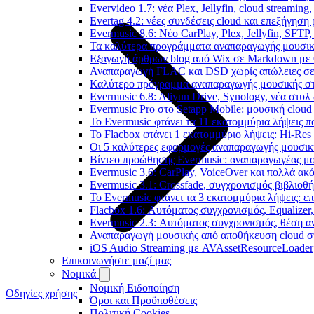
Evervideo 1.7: νέα Plex, Jellyfin, cloud streamin
Evertag 4.2: νέες συνδέσεις cloud και επεξήγησ
Evermusic 8.6: Νέο CarPlay, Plex, Jellyfin, SFTP
Τα καλύτερα προγράμματα αναπαραγωγής μουσική
Εξαγωγή άρθρων blog από Wix σε Markdown με
Αναπαραγωγή FLAC και DSD χωρίς απώλειες σε 
Καλύτερο πρόγραμμα αναπαραγωγής μουσικής στο 
Evermusic 6.8: Aliyun Drive, Synology, νέα στυλ
Evermusic Pro στο Setapp Mobile: μουσική cloud
Το Evermusic φτάνει τα 11 εκατομμύρια λήψεις 
Το Flacbox φτάνει 1 εκατομμύριο λήψεις: Hi-Res
Οι 5 καλύτερες εφαρμογές αναπαραγωγής μουσική
Βίντεο προώθησης Evermusic: αναπαραγωγέας μο
Evermusic 3.6: CarPlay, VoiceOver και πολλά ακ
Evermusic 3.1: Crossfade, συγχρονισμός βιβλιοθ
Το Evermusic φτάνει τα 3 εκατομμύρια λήψεις: 
Flacbox 1.6: Αυτόματος συγχρονισμός, Equalize
Evermusic 2.3: Αυτόματος συγχρονισμός, θέση α
Αναπαραγωγή μουσικής από αποθήκευση cloud στ
iOS Audio Streaming με AVAssetResourceLoader
Επικοινωνήστε μαζί μας
Νομικά
Νομική Ειδοποίηση
Οδηγίες χρήσης
Όροι και Προϋποθέσεις
Πολιτική Cookies