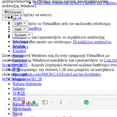
χρησιμοποιώντας το επίσημο αρχείο εικόνας του περιβάλλοντος
Ποια είναι η διαφορά μεταξύ Flacbox και Flacbo
ανάπτυξης Windows.
Ελληνικά
Εδώ είναι τι πρέπει να κάνετε:
عربي
Català
Εγκαταστήστε το VirtualBox από τον ακόλουθο σύνδεσμο:
Light
Čeština
Λήψη VirtualBox
Dark
Dansk
System
Deutsch
Κατεβάστε και εγκαταστήστε το περιβάλλον ανάπτυξης
Ελληνικά
Windows από αυτόν τον σύνδεσμο:
Περιβάλλον ανάπτυξης
English
Windows
Español
Στον υπολογιστή Windows σας (ή στην εφαρμογή VirtualBox με
Suomi
εικόνα ανάπτυξης Windows) κατεβάστε και εγκαταστήστε το
Last.fm
Français
Scrubbler-WPF
- δωρεάν λογισμικό ανοικτού κώδικα διαθέσιμο στο
עברית
GitHub. Δοκιμάσαμε την έκδοση 1.28 που μπορείτε να κατεβάσετε
हिन्दी
εδώ:
https://github.com/SHOEGAZEssb/Last.fm-Scrubbler-
Hrvatski
WPF/releases/tag/B1.28
Magyar
Bahasa Indonesia
Italiano
日本語
한국어
Bahasa Melayu
Nederlands
Norsk