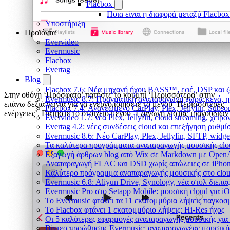
Flacbox
Ποια είναι η διαφορά μεταξύ Flacbox
Υποστήριξη
Προϊόντα
Evervideo
Evermusic
Flacbox
Evertag
Blog
Flacbox 7.6: Νέα μηχανή ήχου BASS™, εφέ, DSP και ζ
Στην οθόνη ‘Πρόσφατα’ πατήστε το κουμπί ‘Περισσότερα’ στην
Evermusic 8.7: Πραγματική αναπαραγωγή χωρίς κενά, η
επάνω δεξιά γωνία για να ενεργοποιήσετε το μενού ‘Περισσότερες
Flacbox 7.4: Ανανεωμένο CarPlay, Plex, Jellyfin, Subso
ενέργειες’. Πατήστε το στοιχείο μενού ‘Εξαγωγή λίστας τραγουδιών’
Evervideo 1.7: νέα Plex, Jellyfin, cloud streaming, χει
Evertag 4.2: νέες συνδέσεις cloud και επεξήγηση ρυθμ
Evermusic 8.6: Νέο CarPlay, Plex, Jellyfin, SFTP, widge
Τα καλύτερα προγράμματα αναπαραγωγής μουσικής clou
Εξαγωγή άρθρων blog από Wix σε Markdown με Open
Αναπαραγωγή FLAC και DSD χωρίς απώλειες σε iPhon
Καλύτερο πρόγραμμα αναπαραγωγής μουσικής στο cloud
Evermusic 6.8: Aliyun Drive, Synology, νέα στυλ διεπα
Evermusic Pro στο Setapp Mobile: μουσική cloud για i
Το Evermusic φτάνει τα 11 εκατομμύρια λήψεις παγκοσ
Το Flacbox φτάνει 1 εκατομμύριο λήψεις: Hi-Res ήχος
Οι 5 καλύτερες εφαρμογές αναπαραγωγής μουσικής για 
Βίντεο προώθησης Evermusic: αναπαραγωγέας μουσική