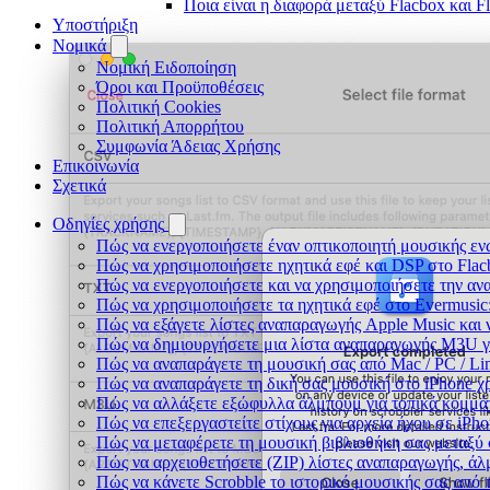
Ποια είναι η διαφορά μεταξύ Flacbox και 
Υποστήριξη
Νομικά
Νομική Ειδοποίηση
Όροι και Προϋποθέσεις
Πολιτική Cookies
Πολιτική Απορρήτου
Συμφωνία Άδειας Χρήσης
Επικοινωνία
Σχετικά
Οδηγίες χρήσης
Πώς να ενεργοποιήσετε έναν οπτικοποιητή μουσικής ενώ
Πώς να χρησιμοποιήσετε ηχητικά εφέ και DSP στο Flac
Πώς να ενεργοποιήσετε και να χρησιμοποιήσετε την αν
Πώς να χρησιμοποιήσετε τα ηχητικά εφέ στο Evermusic:
Πώς να εξάγετε λίστες αναπαραγωγής Apple Music και 
Πώς να δημιουργήσετε μια λίστα αναπαραγωγής M3U για 
Πώς να αναπαράγετε τη μουσική σας από Mac / PC / L
Πώς να αναπαράγετε τη δική σας μουσική στο iPhone χ
Πώς να αλλάξετε εξώφυλλα άλμπουμ για τοπικά κομμάτι
Πώς να επεξεργαστείτε στίχους για αρχεία ήχου σε iP
Πώς να μεταφέρετε τη μουσική βιβλιοθήκη σας μεταξύ
Πώς να αρχειοθετήσετε (ZIP) λίστες αναπαραγωγής, άλμ
Πώς να κάνετε Scrobble το ιστορικό μουσικής σας από τ