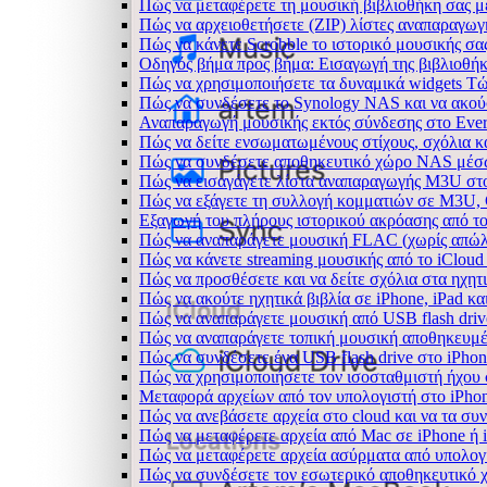
Πώς να μεταφέρετε τη μουσική βιβλιοθήκη σας 
Πώς να αρχειοθετήσετε (ZIP) λίστες αναπαραγωγή
Πώς να κάνετε Scrobble το ιστορικό μουσικής σας
Οδηγός βήμα προς βήμα: Εισαγωγή της βιβλιοθήκη
Πώς να χρησιμοποιήσετε τα δυναμικά widgets Τώρ
Πώς να συνδέσετε το Synology NAS και να ακού
Αναπαραγωγή μουσικής εκτός σύνδεσης στο Everm
Πώς να δείτε ενσωματωμένους στίχους, σχόλια κ
Πώς να συνδέσετε αποθηκευτικό χώρο NAS μέσω
Πώς να εισαγάγετε λίστα αναπαραγωγής M3U στο
Πώς να εξάγετε τη συλλογή κομματιών σε M3U,
Εξαγωγή του πλήρους ιστορικού ακρόασης από το 
Πώς να αναπαράγετε μουσική FLAC (χωρίς απώλε
Πώς να κάνετε streaming μουσικής από το iCloud
Πώς να προσθέσετε και να δείτε σχόλια στα ηχητ
Πώς να ακούτε ηχητικά βιβλία σε iPhone, iPad κ
Πώς να αναπαράγετε μουσική από USB flash drive
Πώς να αναπαράγετε τοπική μουσική αποθηκευμέ
Πώς να συνδέσετε ένα USB flash drive στο iPhone
Πώς να χρησιμοποιήσετε τον ισοσταθμιστή ήχου σ
Μεταφορά αρχείων από τον υπολογιστή στο iPh
Πώς να ανεβάσετε αρχεία στο cloud και να τα συν
Πώς να μεταφέρετε αρχεία από Mac σε iPhone ή 
Πώς να μεταφέρετε αρχεία ασύρματα από υπολογ
Πώς να συνδέσετε τον εσωτερικό αποθηκευτικό 