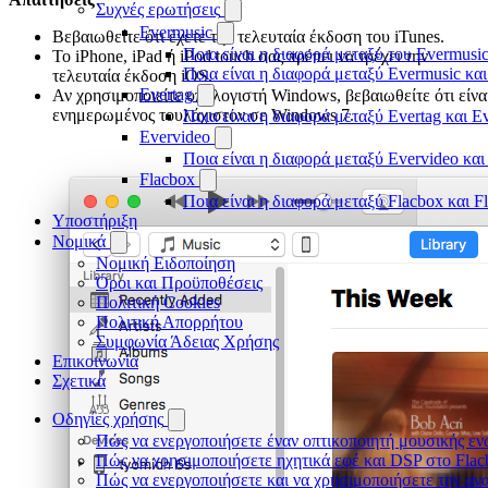
Συχνές ερωτήσεις
Evermusic
Βεβαιωθείτε ότι έχετε την τελευταία έκδοση του iTunes.
Ποια είναι η διαφορά μεταξύ του Evermusic
Το iPhone, iPad ή iPod touch σας πρέπει να τρέχει την
Ποια είναι η διαφορά μεταξύ Evermusic κα
τελευταία έκδοση iOS.
Evertag
Αν χρησιμοποιείτε υπολογιστή Windows, βεβαιωθείτε ότι είνα
ενημερωμένος τουλάχιστον σε Windows 7.
Ποια είναι η διαφορά μεταξύ Evertag και E
Evervideo
Ποια είναι η διαφορά μεταξύ Evervideo κα
Flacbox
Ποια είναι η διαφορά μεταξύ Flacbox και 
Υποστήριξη
Νομικά
Νομική Ειδοποίηση
Όροι και Προϋποθέσεις
Πολιτική Cookies
Πολιτική Απορρήτου
Συμφωνία Άδειας Χρήσης
Επικοινωνία
Σχετικά
Οδηγίες χρήσης
Πώς να ενεργοποιήσετε έναν οπτικοποιητή μουσικής ενώ
Πώς να χρησιμοποιήσετε ηχητικά εφέ και DSP στο Flac
Πώς να ενεργοποιήσετε και να χρησιμοποιήσετε την αν