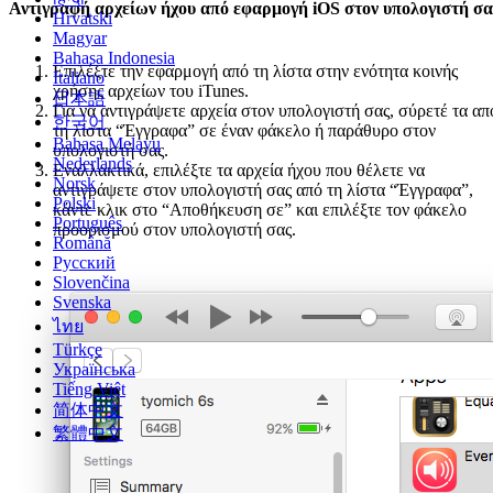
Αντιγραφή αρχείων ήχου από εφαρμογή iOS στον υπολογιστή σα
Hrvatski
Magyar
Bahasa Indonesia
Επιλέξτε την εφαρμογή από τη λίστα στην ενότητα κοινής
Italiano
χρήσης αρχείων του iTunes.
日本語
Για να αντιγράψετε αρχεία στον υπολογιστή σας, σύρετέ τα απ
한국어
τη λίστα “Έγγραφα” σε έναν φάκελο ή παράθυρο στον
Bahasa Melayu
υπολογιστή σας.
Nederlands
Εναλλακτικά, επιλέξτε τα αρχεία ήχου που θέλετε να
Norsk
αντιγράψετε στον υπολογιστή σας από τη λίστα “Έγγραφα”,
Polski
κάντε κλικ στο “Αποθήκευση σε” και επιλέξτε τον φάκελο
Português
προορισμού στον υπολογιστή σας.
Română
Русский
Slovenčina
Svenska
ไทย
Türkçe
Українська
Tiếng Việt
简体中文
繁體中文