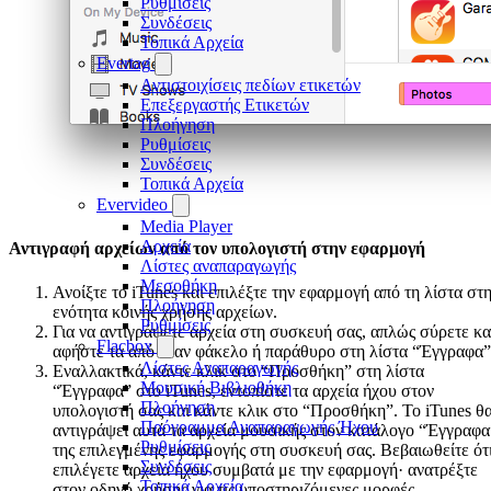
Ρυθμίσεις
Συνδέσεις
Τοπικά Αρχεία
Evertag
Αντιστοιχίσεις πεδίων ετικετών
Επεξεργαστής Ετικετών
Πλοήγηση
Ρυθμίσεις
Συνδέσεις
Τοπικά Αρχεία
Evervideo
Media Player
Αρχεία
Αντιγραφή αρχείων από τον υπολογιστή στην εφαρμογή
Λίστες αναπαραγωγής
Μεσοθήκη
Ανοίξτε το iTunes και επιλέξτε την εφαρμογή από τη λίστα στ
Πλοήγηση
ενότητα κοινής χρήσης αρχείων.
Ρυθμίσεις
Για να αντιγράψετε αρχεία στη συσκευή σας, απλώς σύρετε κα
Flacbox
αφήστε τα από έναν φάκελο ή παράθυρο στη λίστα “Έγγραφα”
Λίστες Αναπαραγωγής
Εναλλακτικά, κάντε κλικ στο “Προσθήκη” στη λίστα
Μουσική Βιβλιοθήκη
“Έγγραφα” στο iTunes, εντοπίστε τα αρχεία ήχου στον
Πλοήγηση
υπολογιστή σας και κάντε κλικ στο “Προσθήκη”. Το iTunes θ
Πρόγραμμα Αναπαραγωγής Ήχου
αντιγράψει αυτά τα αρχεία μουσικής στον κατάλογο “Έγγραφα
Ρυθμίσεις
της επιλεγμένης εφαρμογής στη συσκευή σας. Βεβαιωθείτε ότ
Συνδέσεις
επιλέγετε αρχεία ήχου συμβατά με την εφαρμογή· ανατρέξτε
Τοπικά Αρχεία
στον οδηγό χρήσης για τις υποστηριζόμενες μορφές.