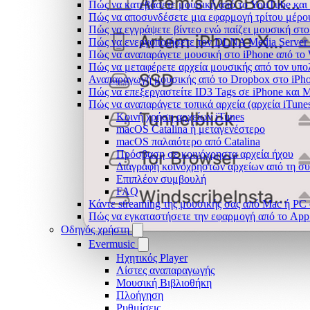
Πώς να κατεβάσετε μουσική από το YouTube και 
Πώς να αποσυνδέσετε μια εφαρμογή τρίτου μέρο
Πώς να εγγράψετε βίντεο ενώ παίζει μουσική στο
Πώς να ενεργοποιήσετε τον DLNA Media Server 
Πώς να αναπαράγετε μουσική στο iPhone από 
Πώς να μεταφέρετε αρχεία μουσικής από τον υπο
Αναπαραγωγή μουσικής από το Dropbox στο iPhon
Πώς να επεξεργαστείτε ID3 Tags σε iPhone και 
Πώς να αναπαράγετε τοπικά αρχεία (αρχεία iTune
Κοινή χρήση αρχείων iTunes
macOS Catalina ή μεταγενέστερο
macOS παλαιότερο από Catalina
Πρόσβαση σε κοινόχρηστα αρχεία ήχου
Διαγραφή κοινόχρηστων αρχείων από τη σ
Επιπλέον συμβουλή
FAQ
Κάντε streaming της μουσικής σας από Mac ή P
Πώς να εγκαταστήσετε την εφαρμογή από το App 
Οδηγός χρήστη
Evermusic
Ηχητικός Player
Λίστες αναπαραγωγής
Μουσική Βιβλιοθήκη
Πλοήγηση
Ρυθμίσεις