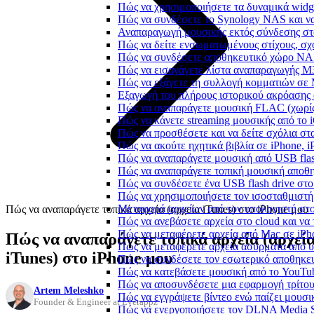
Πώς να χρησιμοποιήσετε τα δυναμικά widge
Πώς να συνδέσετε το Synology NAS και να
Αναπαραγωγή μουσικής εκτός σύνδεσης στο
Πώς να δείτε ενσωματωμένους στίχους, σχ
Πώς να συνδέσετε αποθηκευτικό χώρο NA
Πώς να εισαγάγετε λίστα αναπαραγωγής M3
Πώς να εξάγετε τη συλλογή κομματιών σε
Εξαγωγή του πλήρους ιστορικού ακρόασης α
Πώς να αναπαράγετε μουσική FLAC (χωρίς
Πώς να κάνετε streaming μουσικής από το 
Πώς να προσθέσετε και να δείτε σχόλια στα
Πώς να ακούτε ηχητικά βιβλία σε iPhone, 
Πώς να αναπαράγετε μουσική από USB flash
Πώς να αναπαράγετε τοπική μουσική αποθ
Πώς να συνδέσετε ένα USB flash drive στο 
Πώς να χρησιμοποιήσετε τον ισοσταθμιστή 
Μεταφορά αρχείων από τον υπολογιστή στ
Πώς να αναπαράγετε τοπικά αρχεία (αρχεία iTunes) στο iPhone μου
Πώς να ανεβάσετε αρχεία στο cloud και να 
Πώς να μεταφέρετε αρχεία από Mac σε iPho
Πώς να αναπαράγετε τοπικά αρχεία (αρχεί
Πώς να μεταφέρετε αρχεία ασύρματα από υ
iTunes) στο iPhone μου
Πώς να συνδέσετε τον εσωτερικό αποθηκευ
Πώς να κατεβάσετε μουσική από το YouTub
Πώς να αποσυνδέσετε μια εφαρμογή τρίτου
Artem Meleshko
Πώς να εγγράψετε βίντεο ενώ παίζει μουσι
Founder & Engineer at Everappz
Πώς να ενεργοποιήσετε τον DLNA Media Se