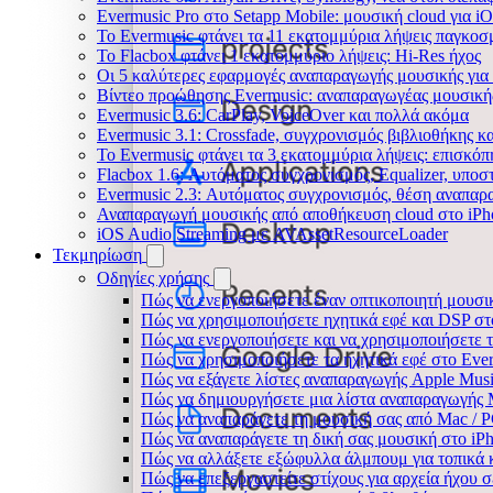
Evermusic Pro στο Setapp Mobile: μουσική cloud για i
Το Evermusic φτάνει τα 11 εκατομμύρια λήψεις παγκοσ
Το Flacbox φτάνει 1 εκατομμύριο λήψεις: Hi-Res ήχος
Οι 5 καλύτερες εφαρμογές αναπαραγωγής μουσικής για 
Βίντεο προώθησης Evermusic: αναπαραγωγέας μουσική
Evermusic 3.6: CarPlay, VoiceOver και πολλά ακόμα
Evermusic 3.1: Crossfade, συγχρονισμός βιβλιοθήκης κ
Το Evermusic φτάνει τα 3 εκατομμύρια λήψεις: επισκό
Flacbox 1.6: Αυτόματος συγχρονισμός, Equalizer, υπο
Evermusic 2.3: Αυτόματος συγχρονισμός, θέση αναπαρα
Αναπαραγωγή μουσικής από αποθήκευση cloud στο iPh
iOS Audio Streaming με AVAssetResourceLoader
Τεκμηρίωση
Οδηγίες χρήσης
Πώς να ενεργοποιήσετε έναν οπτικοποιητή μουσικ
Πώς να χρησιμοποιήσετε ηχητικά εφέ και DSP στο
Πώς να ενεργοποιήσετε και να χρησιμοποιήσετε 
Πώς να χρησιμοποιήσετε τα ηχητικά εφέ στο Everm
Πώς να εξάγετε λίστες αναπαραγωγής Apple Musi
Πώς να δημιουργήσετε μια λίστα αναπαραγωγής M3
Πώς να αναπαράγετε τη μουσική σας από Mac / 
Πώς να αναπαράγετε τη δική σας μουσική στο iP
Πώς να αλλάξετε εξώφυλλα άλμπουμ για τοπικά κ
Πώς να επεξεργαστείτε στίχους για αρχεία ήχου