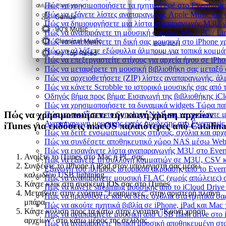
Πώς να χρησιμοποιήσετε τα ηχητικά εφέ στο Evermusic:
Πώς να εξάγετε λίστες αναπαραγωγής Apple Music και 
Πώς να δημιουργήσετε μια λίστα αναπαραγωγής M3U για 
Πώς να αναπαράγετε τη μουσική σας από Mac / PC / L
Πώς να αναπαράγετε τη δική σας μουσική στο iPhone χ
Πώς να αλλάξετε εξώφυλλα άλμπουμ για τοπικά κομμάτι
Πώς να επεξεργαστείτε στίχους για αρχεία ήχου σε iP
Πώς να μεταφέρετε τη μουσική βιβλιοθήκη σας μεταξύ
Πώς να αρχειοθετήσετε (ZIP) λίστες αναπαραγωγής, άλμ
Πώς να κάνετε Scrobble το ιστορικό μουσικής σας από τ
Οδηγός βήμα προς βήμα: Εισαγωγή της βιβλιοθήκης iCl
Πώς να χρησιμοποιήσετε τα δυναμικά widgets Τώρα παί
Πώς να χρησιμοποιήσετε την κοινή χρήση αρχείων
Πώς να συνδέσετε το Synology NAS και να ακούσετε μ
Αναπαραγωγή μουσικής εκτός σύνδεσης στο Evermusic &
iTunes για εκδόσεις macOS παλαιότερες από Catalin
Πώς να δείτε ενσωματωμένους στίχους, σχόλια και αρχ
Πώς να συνδέσετε αποθηκευτικό χώρο NAS μέσω WebD
Πώς να εισαγάγετε λίστα αναπαραγωγής M3U στο Everm
Ανοίξτε το iTunes στο Mac ή PC σας.
Πώς να εξάγετε τη συλλογή κομματιών σε M3U, CSV κ
Συνδέστε το iPhone ή iPad στον υπολογιστή σας μέσω
Εξαγωγή του πλήρους ιστορικού ακρόασης από το Everm
καλωδίου USB lightning.
Πώς να αναπαράγετε μουσική FLAC (χωρίς απώλειες) 
Κάντε κλικ στη συσκευή iOS σας στο iTunes.
Πώς να κάνετε streaming μουσικής από το iCloud Drive
Μεταβείτε στην ενότητα “Εφαρμογές” στην αριστερή πλαϊνή
Πώς να προσθέσετε και να δείτε σχόλια στα ηχητικά σα
μπάρα.
Πώς να ακούτε ηχητικά βιβλία σε iPhone, iPad και Mac
Κάντε κύλιση προς τα κάτω στην ενότητα “Κοινή χρήση
Πώς να αναπαράγετε μουσική από USB flash drive στο i
αρχείων” στο κάτω μέρος της σελίδας.
Πώς να αναπαράγετε τοπική μουσική αποθηκευμένη στο