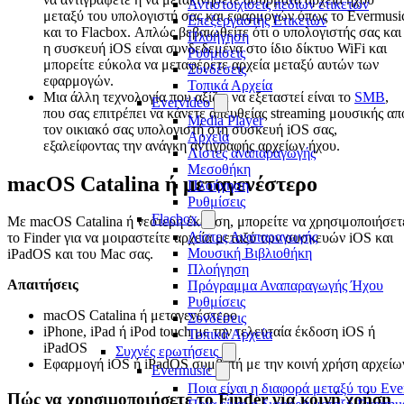
Αντιστοιχίσεις πεδίων ετικετών
μεταξύ του υπολογιστή σας και εφαρμογών όπως το Evermusi
Επεξεργαστής Ετικετών
και το Flacbox. Απλώς βεβαιωθείτε ότι ο υπολογιστής σας και
Πλοήγηση
η συσκευή iOS είναι συνδεδεμένα στο ίδιο δίκτυο WiFi και
Ρυθμίσεις
μπορείτε εύκολα να μεταφέρετε αρχεία μεταξύ αυτών των
Συνδέσεις
εφαρμογών.
Τοπικά Αρχεία
Μια άλλη τεχνολογία που αξίζει να εξεταστεί είναι το
SMB
,
Evervideo
που σας επιτρέπει να κάνετε απευθείας streaming μουσικής απ
Media Player
τον οικιακό σας υπολογιστή στη συσκευή iOS σας,
Αρχεία
εξαλείφοντας την ανάγκη αντιγραφής αρχείων ήχου.
Λίστες αναπαραγωγής
Μεσοθήκη
macOS Catalina ή μεταγενέστερο
Πλοήγηση
Ρυθμίσεις
Flacbox
Με macOS Catalina ή νεότερη έκδοση, μπορείτε να χρησιμοποιήσετ
Λίστες Αναπαραγωγής
το Finder για να μοιραστείτε αρχεία μεταξύ των συσκευών iOS και
Μουσική Βιβλιοθήκη
iPadOS και του Mac σας.
Πλοήγηση
Απαιτήσεις
Πρόγραμμα Αναπαραγωγής Ήχου
Ρυθμίσεις
macOS Catalina ή μεταγενέστερο
Συνδέσεις
iPhone, iPad ή iPod touch με την τελευταία έκδοση iOS ή
Τοπικά Αρχεία
iPadOS
Συχνές ερωτήσεις
Εφαρμογή iOS ή iPadOS συμβατή με την κοινή χρήση αρχείω
Evermusic
Ποια είναι η διαφορά μεταξύ του Eve
Πώς να χρησιμοποιήσετε το Finder για κοινή χρήση