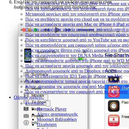
Επιλέξτε την εφαρμογή για να δείτε ποια αρχεία είναι
Πώς να συνδέσετε ένα USB flash drive στο iPhone και ν
διαθέσιμα για κοινή χρήση στη συσκευή σας.
Πώς να χρησιμοποιήσετε τον ισοσταθμιστή ήχου στο iPh
Μεταφορά αρχείων από τον υπολογιστή στο iPhone χρ
Πώς να ανεβάσετε αρχεία στο cloud και να τα συνδέσετε
Πώς να μεταφέρετε αρχεία από Mac σε iPhone ή iPad χ
Πώς να μεταφέρετε αρχεία ασύρματα από υπολογιστή σ
Πώς να συνδέσετε τον εσωτερικό αποθηκευτικό χώρο τ
Πώς να κατεβάσετε μουσική από το YouTube και να ακ
Πώς να αποσυνδέσετε μια εφαρμογή τρίτου μέρους από
Πώς να εγγράψετε βίντεο ενώ παίζει μουσική στο iPho
Πώς να ενεργοποιήσετε τον DLNA Media Server στα Wi
Πώς να αναπαράγετε μουσική στο iPhone από το WD 
Πώς να μεταφέρετε αρχεία μουσικής από τον υπολογιστ
Αναπαραγωγή μουσικής από το Dropbox στο iPhone σας
Πώς να επεξεργαστείτε ID3 Tags σε iPhone και Mac
Πώς να αναπαράγετε τοπικά αρχεία (αρχεία iTunes) στο
Κάντε streaming της μουσικής σας από Mac ή PC στο 
Πώς να εγκαταστήσετε την εφαρμογή από το App Store
Οδηγός χρήστη
Evermusic
Ηχητικός Player
Λίστες αναπαραγωγής
Μουσική Βιβλιοθήκη
Πλοήγηση