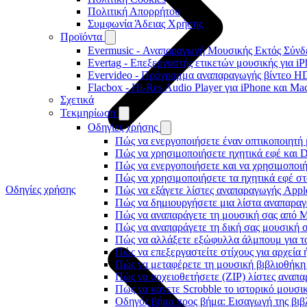
Πολιτική Απορρήτου
Συμφωνία Άδειας Χρήσης
Προϊόντα
Evermusic - Αναπαραγωγή Μουσικής Εκτός Σύνδε
Evertag - Επεξεργαστής ετικετών μουσικής για i
Evervideo - Πρόγραμμα αναπαραγωγής βίντεο HD
Flacbox - Hi-Res Audio Player για iPhone και Ma
Σχετικά
Τεκμηρίωση
Οδηγίες χρήσης
Πώς να ενεργοποιήσετε έναν οπτικοποιητή 
Πώς να χρησιμοποιήσετε ηχητικά εφέ και D
Πώς να ενεργοποιήσετε και να χρησιμοποι
Πώς να χρησιμοποιήσετε τα ηχητικά εφέ στο
Οδηγίες χρήσης
Πώς να εξάγετε λίστες αναπαραγωγής Apple
Πώς να δημιουργήσετε μια λίστα αναπαραγω
Πώς να αναπαράγετε τη μουσική σας από M
Πώς να αναπαράγετε τη δική σας μουσική σ
Πώς να αλλάξετε εξώφυλλα άλμπουμ για το
Πώς να επεξεργαστείτε στίχους για αρχεία
Πώς να μεταφέρετε τη μουσική βιβλιοθήκη
Πώς να αρχειοθετήσετε (ZIP) λίστες αναπα
Πώς να κάνετε Scrobble το ιστορικό μουσικ
Οδηγός βήμα προς βήμα: Εισαγωγή της βιβλ