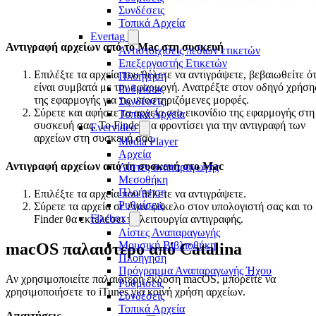
Συνδέσεις
Τοπικά Αρχεία
Evertag
Αντιγραφή αρχείων από το Mac στη συσκευή
Αντιστοιχίσεις πεδίων ετικετών
Επεξεργαστής Ετικετών
Επιλέξτε τα αρχεία που θέλετε να αντιγράψετε, βεβαιωθείτε ότ
Πλοήγηση
είναι συμβατά με την εφαρμογή. Ανατρέξτε στον οδηγό χρήση
Ρυθμίσεις
της εφαρμογής για τις υποστηριζόμενες μορφές.
Συνδέσεις
Σύρετε και αφήστε τα αρχεία στο εικονίδιο της εφαρμογής στη
Τοπικά Αρχεία
συσκευή σας. Το Finder θα φροντίσει για την αντιγραφή των
Evervideo
αρχείων στη συσκευή σας.
Media Player
Αρχεία
Αντιγραφή αρχείων από τη συσκευή στο Mac
Λίστες αναπαραγωγής
Μεσοθήκη
Πλοήγηση
Επιλέξτε τα αρχεία που θέλετε να αντιγράψετε.
Ρυθμίσεις
Σύρετε τα αρχεία σε έναν φάκελο στον υπολογιστή σας και το
Flacbox
Finder θα εκτελέσει τη λειτουργία αντιγραφής.
Λίστες Αναπαραγωγής
Μουσική Βιβλιοθήκη
macOS παλαιότερο από Catalina
Πλοήγηση
Πρόγραμμα Αναπαραγωγής Ήχου
Αν χρησιμοποιείτε παλαιότερη έκδοση macOS, μπορείτε να
Ρυθμίσεις
χρησιμοποιήσετε το iTunes για κοινή χρήση αρχείων.
Συνδέσεις
Τοπικά Αρχεία
Απαιτήσεις