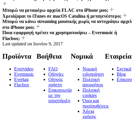
Μπορώ να μεταφέρω αρχεία FLAC στο iPhone μου;
Χρειάζομαι το iTunes σε macOS Catalina ή μεταγενέστερο;
Μπορώ να κάνω streaming μουσικής χωρίς να αντιγράψω αρχεί
στο iPhone μου;
Ποια εφαρμογή πρέπει να χρησιμοποιήσω – Evermusic ή
Flacbox;
Last updated on
Ιουνίου 9, 2017
Προϊόντα
Βοήθεια
Νομικά
Εταιρεία
Evervideo
FAQ
Νομική
Σχετικά
Evermusic
Οδηγίες
ειδοποίηση
Blog
Evertag
Οδηγός
Πολιτική
Επικοιν
Flacbox
χρήστη
απορρήτου
Επικοινωνία
Πολιτική
με την
cookies
υποστήριξη
Όροι και
προϋποθέσεις
Άδεια
χρήσης