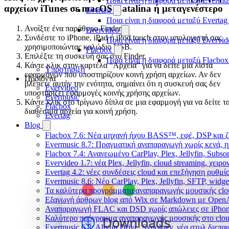
Ποια είναι η διαφορά μεταξύ Evermu
αρχείων iTunes σε macOS Catalina ή μεταγενέστερο
Evertag
Ποια είναι η διαφορά μεταξύ Evertag
Ανοίξτε ένα παράθυρο Finder.
Evervideo
Συνδέστε το iPhone, iPad ή iPod touch στον υπολογιστή σας
Ποια είναι η διαφορά μεταξύ Evervid
χρησιμοποιώντας καλώδιο USB.
Flacbox
Επιλέξτε τη συσκευή σας στο Finder.
Ποια είναι η διαφορά μεταξύ Flacbox
Κάντε κλικ στην καρτέλα “Αρχεία” για να δείτε μια λίστα
Υποστήριξη
εφαρμογών που υποστηρίζουν κοινή χρήση αρχείων. Αν δεν
Προϊόντα
βλέπετε αυτήν την ενότητα, σημαίνει ότι η συσκευή σας δεν
Evervideo
υποστηρίζει εφαρμογές κοινής χρήσης αρχείων.
Evermusic
Κάντε κλικ στο τρίγωνο δίπλα σε μια εφαρμογή για να δείτε τ
Flacbox
διαθέσιμα αρχεία για κοινή χρήση.
Evertag
Blog
Flacbox 7.6: Νέα μηχανή ήχου BASS™, εφέ, DSP και ζ
Evermusic 8.7: Πραγματική αναπαραγωγή χωρίς κενά, η
Flacbox 7.4: Ανανεωμένο CarPlay, Plex, Jellyfin, Subso
Evervideo 1.7: νέα Plex, Jellyfin, cloud streaming, χει
Evertag 4.2: νέες συνδέσεις cloud και επεξήγηση ρυθμ
Evermusic 8.6: Νέο CarPlay, Plex, Jellyfin, SFTP, widge
Τα καλύτερα προγράμματα αναπαραγωγής μουσικής clou
Εξαγωγή άρθρων blog από Wix σε Markdown με Open
Αναπαραγωγή FLAC και DSD χωρίς απώλειες σε iPhon
Καλύτερο πρόγραμμα αναπαραγωγής μουσικής στο cloud
Evermusic 6.8: Aliyun Drive, Synology, νέα στυλ διεπα